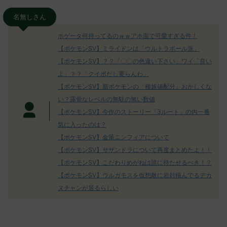
名無しさん
ホゲータ何持ってるのｗｗアホ面で可愛すぎる件！
【ポケモンSV】ミライドンは「ウルトラボール派」
【ポケモンSV】？？「〇〇の色違い下さい」ワイ「良い
よ」？？「クイボだし要らんわ」
【ポケモンSV】新ポケモンの「種族値配分」おかしくな
い？露骨なレベルの無駄の無い数値
【ポケモンSV】今作のストーリー「3ルート」の内一番
気に入ったのは？
【ポケモンSV】金策ニンフィアについて
【ポケモンSV】サザンドラについて再度まとめたよ！！
【ポケモンSV】こだわりめがねは誰に持たせるべき！？
【ポケモンSV】ウルガモスを仮想敵に岩封積んでるデカ
ヌチャンが居るらしい