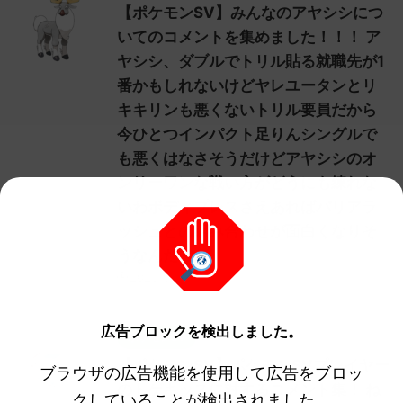
【ポケモンSV】みんなのアヤシシにつ
いてのコメントを集めました！！！ ア
ヤシシ、ダブルでトリル貼る就職先が1
番かもしれないけどヤレユータンとリ
キキリンも悪くないトリル要員だから
今ひとつインパクト足りんシングルで
も悪くはなさそうだけどアヤシシのオ
ンリーワンな戦い方がどうにも練れな
いわボディプレスさえあればバリアラ
ッシュとの組み合わせが面白くなりそ
うなんだけど
2023/9/7
広告ブロックを検出しました。
ポケモンSV
【ポケモンSV】ポケモンSVプレイヤー
ブラウザの広告機能を使用して広告をブロッ
のトゲキッスに対するコメント集！ ね
クしていることが検出されました。