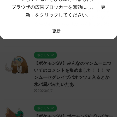
ばねばネット、そんな悪くなさそうで
ブラウザの広告ブロッカーを無効にし、「更
はあるけど上取れたら劇的に有利にな
新」をクリックしてください。
れるようなエースが今は見あたらない
全盛期ポイヒガッサかトゲキッスが欲
更新
しい
2023/9/7
ポケモンSV
【ポケモンSV】みんなのマンムーにつ
いてのコメントを集めました！！！ マ
ンムーセグレイブパオツツミ入るとか
氷パ厨パみたいだあ
2023/9/7
ポケモンSV
【ポケモンSV】ポケモンSVプレイヤー