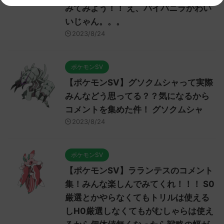
みてみよう！！ え、バイバニラかわい
いじゃん。。。
2023/8/24
ポケモンSV
【ポケモンSV】グソクムシャって実際
みんなどう思ってる？？気になるから
コメントを集めた件！ グソクムシャ
2023/8/24
ポケモンSV
【ポケモンSV】ラランテスのコメント
集！みんな楽しんでみてくれ！！！ S0
厳選とかやらなくてもトリルは使える
しH0厳選しなくてもがむしゃらは使え