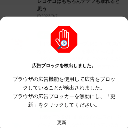
レコケコはもちろんテテフも暴れると
思う
2023/9/7
ポケモンSV
【ポケモンSV】ドーブルについて気に
なるから、コメントを集めてみたよ！
旧ダイパからの復帰なんで分からんが
広告ブロックを検出しました。
NPCがほぼシングルのパルデアでどう
やってドーブルにスケッチさせんの？
ブラウザの広告機能を使用して広告をブロッ
大会でタイム先生と当たるまで粘る？
クしていることが検出されました。
2023/8/24
ブラウザの広告ブロッカーを無効にし、「更
新」をクリックしてください。
ポケモンSV
【ポケモンSV】正直バイバニラのこと
更新
どう思う？みんながどう思っているか