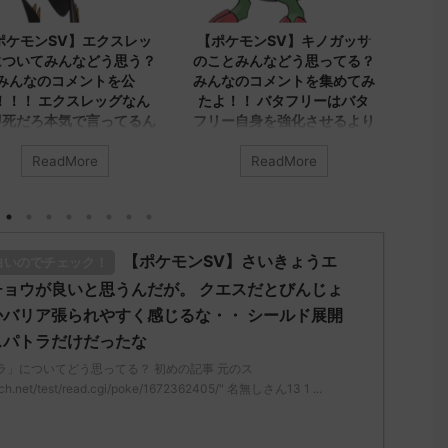
2023/9/8
2023/9/7
ポケモンSV】キノガッサ
【ポケモンSV】みんなのア
【ポ
ことみんなどう思ってる？
ヤシシについてのコメントを
プレ
んなのコメントを集めてみ
集めました！！！ アヤシ
する
よ！！ バタフリーはバタ
シ、ダブルでトリル貼る就職
ネッ
リー自身を強化させるより
先が1番かもしれないけどヤ
では
ビヨンキノガッサをリスト
レユータンとリキキリンも悪
に有
ラさせる方が評価上がる
くないトリル要員だから今ひ
が今
ReadMore
ReadMore
とつインパクト足りんシング
イヒ
なは「キノガッサ」について
ルでも悪くはなさそうだけど
思ってる？ 初めの記事 元の
アヤシシのオンリーワンな戦
みんな
い方がどうにも練れないわボ
ttps://medaka.5ch.net/test
どう思
【ポケモンSV】さいきょうエ
ディプレスさえあればバリア
白いのでチェック！
d.cgi/poke/1687575951/" 反
ス
ラッシュとの組み合わせが面
れる人さん0623 0623 名無し
レ："htt
ョウが良いと思うんだが。 クエスだとびんじょ
白くなりそうなんだけど
君に決めた！ (ｱｳｱｳｳｰ
/read.
バリア張られやすく感じるな・・ シールド展開
-sI2x) 2023/06/27(火)
みんなは「アヤシシ」についてど
される人
スパトラだけだったな
9:23.39ID:KfVqw9Gna 胞子を
う思ってる？ 初めの記事 元のス
ん、君に
忘れたガッサさんあくびを覚
レ："https://medaka.5ch.net/test
MM7f-
ラ」についてどう思ってる？ 初めの記事 元のス
れたラウドボーンさん (´・
/read.cgi/poke/1685459114/" 反応
23:53
ch.net/test/read.cgi/poke/1672362405/" 名無しさん13 1 ...
) 名無しさん0624 0624 名
される人さん0055 0055 名無しさ
トゲキ
さん、君に決めた！ (ﾜｯﾁｮｲW
ん、君に決めた！ (ｽｯﾌﾟ Sdbf-
れてく
mLoM) 2023/05/31(水)
さん09