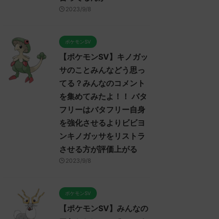
2023/9/7
2023/9/7
2023/9/8
ケモンSV】ポケモンSV
【ポケモンSV】みんなのマ
【ポケ
イヤーのトゲキッスに対
ンムーについてのコメントを
プレイ
コメント集！ ねばねば
集めました！！！ マンムー
対する
ポケモンSV
ト、そんな悪くなさそう
セグレイブパオツツミ入ると
スイジ
【ポケモンSV】キノガッ
あるけど上取れたら劇的
か氷パ厨パみたいだあ
みんな
利になれるようなエース
サのことみんなどう思っ
みんなは「マンムー」についてど
てどう思
は見あたらない全盛期ポ
ReadMore
ReadMore
う思ってる？ 初めの記事 元のス
のス
てる？みんなのコメント
ガッサかトゲキッスが欲
レ："https://medaka.5ch.net/test
レ："http
を集めてみたよ！！ バタ
しい
/read.cgi/poke/1687361463/" 反
/read.c
フリーはバタフリー自身
は「トゲキッス」について
応される人さん0188 0188 名無し
される人さ
ってる？ 初めの記事 元の
さん、君に決めた！ (ﾜｯﾁｮｲW
ん、君に決
を強化させるよりビビヨ
3624-t07I) 2023/06/22(木)
1fb6-/RY
ンキノガッサをリストラ
ps://medaka.5ch.net/test
10:46:08.94ID:HKBzC1hY0 マンム
18:43:1
させる方が評価上がる
cgi/poke/1685459114/" 反応
ー内定たすかる 名無しさん0241
ろ、任
さん0919 0919 名無しさ
0241 名無しさん、君に決めた！
ーとダ
2023/9/8
決めた！ (ﾃﾃﾝﾃﾝﾃﾝ
(ｱｳｱｳｳｰ Sacd-DDVi)
ニウム
faBw) 2023/06/01(木)
2023/06/22(木) 12:11: ...
だ！メ
:19.96ID:X6LFL4hoM なんで
ねえか！ 
ポケモンSV
ッスちゃんをパルデアに入
【ポケモンSV】みんなの
んないの酷い 反応される人
38 0938 名無しさん、君に