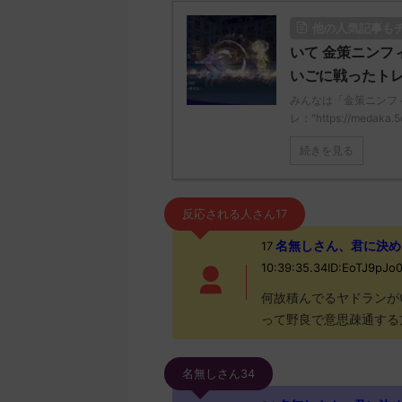
他の人気記事も
いて 金策ニンフィ
いごに戦ったト
みんなは「金策ニンフ
レ："https://medaka.5
続きを見る
反応される人さん17
名無しさん、君に決めた！ (
17
10:39:35.34ID:EoTJ9pJ
何故積んでるヤドランが
って野良で意思疎通する
名無しさん34