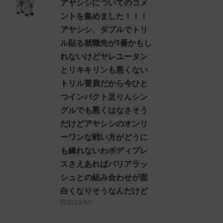
アヤシシについてのコメ
(ｽﾌﾟｯｯ Sdbf-EFSw) ...
ントを集めました！！！
アヤシシ、ダブルでトリ
ル貼る就職先が1番かもし
れないけどヤレユータン
とリキキリンも悪くない
トリル要員だから今ひと
つインパクト足りんシン
グルでも悪くはなさそう
だけどアヤシシのオンリ
ーワンな戦い方がどうに
も練れないわボディプレ
スさえあればバリアラッ
シュとの組み合わせが面
白くなりそうなんだけど
2023/9/7