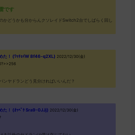
雷です
かどうかも分からんクソレイドSwitch2台でしばらく回し
(ﾜｯﾁｮｲW 8f46-q2XL)
2022/12/30(金)
b0?>>256
パンヤドランどう見分ければいいんだ？
(ｵｯﾍﾟｹ Sra9-0JJj)
2022/12/30(金)
?
ける以外のヤドランは僕は存じてない