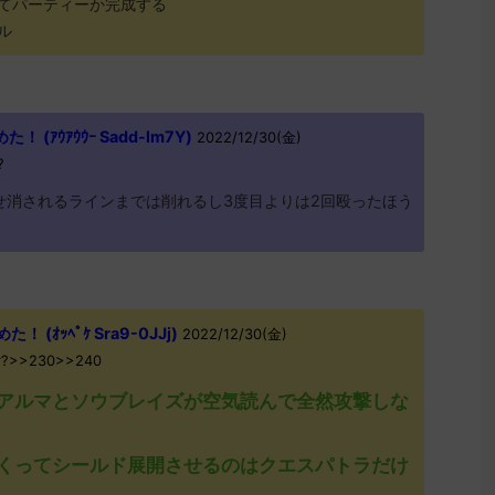
てパーティーか完成する
ル
(ｱｳｱｳｳｰ Sadd-lm7Y)
2022/12/30(金)
?
せ消されるラインまでは削れるし3度目よりは2回殴ったほう
(ｵｯﾍﾟｹ Sra9-0JJj)
2022/12/30(金)
Rr?>>230>>240
アルマとソウブレイズが空気読んで全然攻撃しな
くってシールド展開させるのはクエスパトラだけ