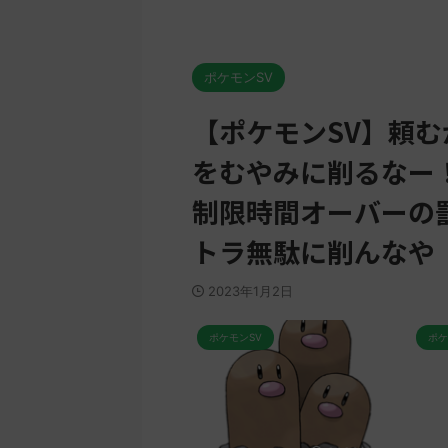
ポケモンSV
【ポケモンSV】頼
をむやみに削るなー
制限時間オーバーの
トラ無駄に削んなや
2023年1月2日
ケモンSV
ポケモンSV
ポケ