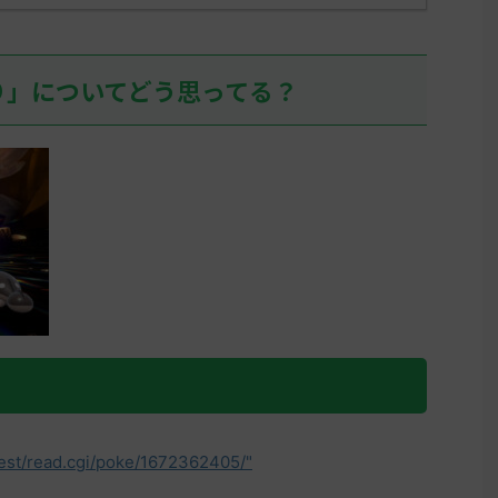
07:36:52.19ID:+/6UvhFfd ヒスイ
決めた！ 
リージョンを輸送するために、久
しぶりにヒスイの地に踏み入れ
り」についてどう思ってる？
て、アヤシシ様でアイキャンフラ
イして目の前が真っ暗になる人、
そこそこいるだろうな… 名無しさ
ん0 ...
test/read.cgi/poke/1672362405/"