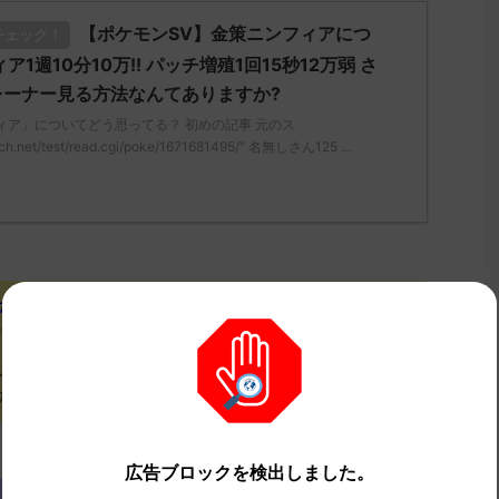
【ポケモンSV】金策ニンフィアにつ
チェック！
ア1週10分10万!! パッチ増殖1回15秒12万弱 さ
レーナー見る方法なんてありますか?
ィア」についてどう思ってる？ 初めの記事 元のス
ch.net/test/read.cgi/poke/1671681495/" 名無しさん125 ...
ﾜｯﾁｮｲW c189-azuO)
2022/12/30(金)
o0?>>25>>34
いるのに壁貼られるところまで削るのか
方が無理あるよな
広告ブロックを検出しました。