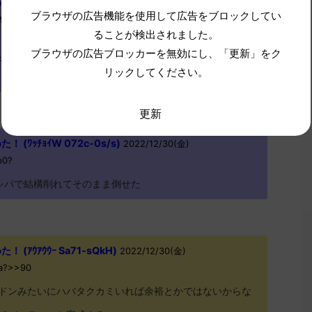
(ﾃﾃﾝﾃﾝﾃﾝ MM97-ufqB)
2022/12/30(金)
ブラウザの広告機能を使用して広告をブロックしてい
M?
ることが検出されました。
ブラウザの広告ブロッカーを無効にし、「更新」をク
冬休み真っ只中なのに何いってんの？
リックしてください。
更新
(ﾜｯﾁｮｲW 072c-0s/s)
2022/12/30(金)
p0?
シパで結構削れてそのまま倒せた
ｱｳｱｳｳｰ Sa71-sQkH)
2022/12/30(金)
la?>>90
ドンみたいにハバタクカミいれば余裕とかではないからな