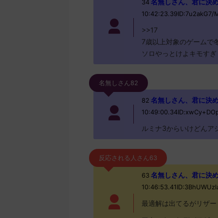
名無しさん、君に決めた！ 
34
10:42:23.39ID:7u2akG7/
>>17
7歳以上対象のゲームで
ソロやっとけよキモすぎ
名無しさん82
名無しさん、君に決めた！ 
82
10:49:00.34ID:xwCy+DO
ルミナ3からいけどんア
反応される人さん63
名無しさん、君に決めた！ (
63
10:46:53.41ID:3BhUWUz
最適解は出てるがリザー