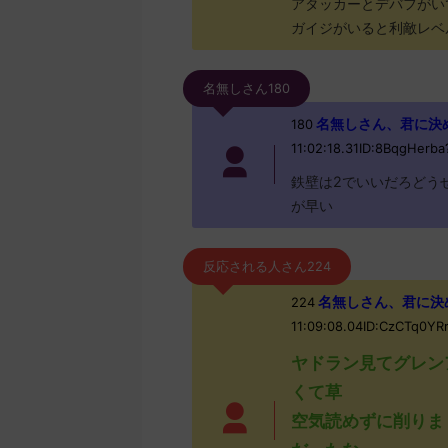
アタッカーとデバフがい
ガイジがいると利敵レベ
名無しさん180
名無しさん、君に決めた！ 
180
11:02:18.31ID:8BqgHerba
鉄壁は2でいいだろどう
が早い
反応される人さん224
名無しさん、君に決めた！ 
224
11:09:08.04ID:CzCTq0Y
ヤドラン見てグレン
くて草
空気読めずに削りま