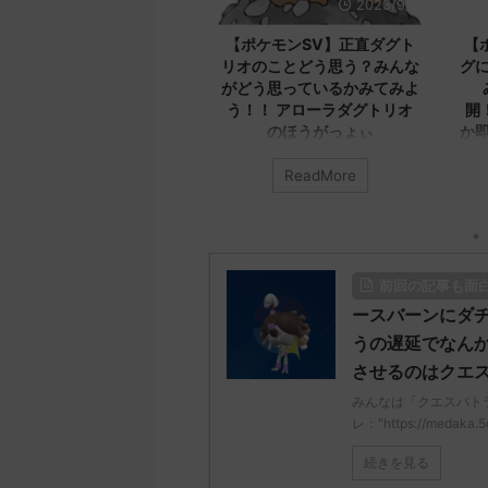
2023/9/8
2023/9/8
【ポケモンSV】正直ダグト
【ポケモンSV】エクスレッ
【
オのことどう思う？みんな
グについてみんなどう思う？
の
どう思っているかみてみよ
みんなのコメントを公
み
う！！ アローラダグトリオ
開！！！ エクスレッグなん
た
のほうがっょぃ
か即死だろ本気で言ってるん
フ
か
ビ
んなは「ダグトリオ」について
ReadMore
ReadMore
う思ってる？ 初めの記事 元の
みんなは「エクスレッグ」につい
てどう思ってる？ 初めの記事 元
みん
"https://medaka.5ch.net/test
のス
どう
ead.cgi/poke/1687925930/" 名
レ："https://medaka.5ch.net/test
ス
しさん0701 0701 名無しさん、
/read.cgi/poke/1687575951/" 名
レ："h
前回の記事も面
決めた！ (ﾜｯﾁｮｲW e22c-
無しさん0890 0890 名無しさん、
/rea
wz) 2023/07/02(日)
君に決めた！ (ﾜｯﾁｮｲW d56d-
応さ
ースバーンにダチ
:28:06.00ID:O9D7O9iU0 リージ
NwUu) 2023/06/28(水)
さん、
うの遅延でなんか
ンでも何でもないのにただただ
01:07:00.69ID:oUI00NrJ0 エクス
Sa69
させるのはクエ
グトリオと同じ種族値で弱くさ
レッグヘルムかっこいいから助か
08:1
たウミトリオオとかもな 名無し
る 名無しさん0971 0971 名無しさ
覚え
みんなは「クエスパト
ん0702 0702 名無しさん、君に
ん、君に決めた！ (ﾜｯﾁｮｲW b524-
え忘
レ："https://medaka.5
た！ (ﾜｯﾁｮｲ ...
NwUu) 2023/06/28(水 ...
ω・｀
続きを見る
無し
05 ...