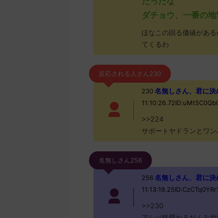
だったな
ダチョウ、一番の地
ほなこの回る価値があるの
てくるわ
反応される人さん230
名無しさん、君に決めた！ 
230
11:10:26.72ID:uMt5C0Q
>>224
サポートヤドランとワン
名無しさん256
名無しさん、君に決めた！ 
256
11:13:19.25ID:CzCTq0YRr
>>230
アシパ鉄壁わるだくみ怠