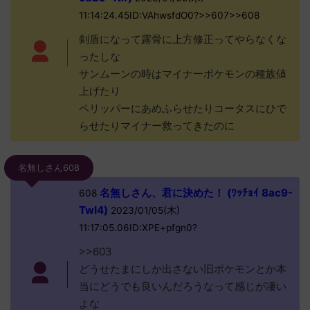
11:14:24.45ID:VAhwsfdO0?>>607>>608
剣盾になって露骨に上方修正ってやらなくな
ったしな
サンムーンの時はマイナーポケモンの種族値
上げたり
ペリッパーにあめふらせたりコータスにひで
らせたりマイナー救ってきたのに
名無しさん608
名無しさん、君に決めた！ (ﾜｯﾁｮｲ 8ac9-
608
TwI4)
2023/01/05(木)
11:17:05.06ID:XPE+pfgn0?
>>603
どうせたまにしか出さない旧ポケモンとか本
当にどうでも良いんだろうなって感じが凄い
よな