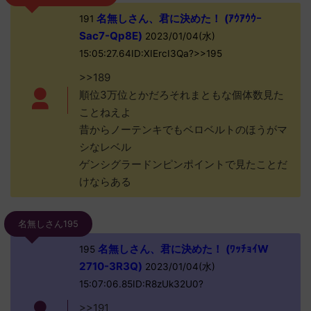
名無しさん、君に決めた！ (ｱｳｱｳｳｰ
191
Sac7-Qp8E)
2023/01/04(水)
15:05:27.64ID:XIErcI3Qa?>>195
>>189
順位3万位とかだろそれまともな個体数見た
ことねえよ
昔からノーテンキでもベロベルトのほうがマ
シなレベル
ゲンシグラードンピンポイントで見たことだ
けならある
名無しさん195
名無しさん、君に決めた！ (ﾜｯﾁｮｲW
195
2710-3R3Q)
2023/01/04(水)
15:07:06.85ID:R8zUk32U0?
>>191