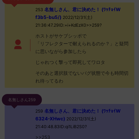
名無しさん、君に決めた！ (ﾜｯﾁｮｲW
253
f3b5-bu5/)
2022/12/31(土)
21:36:47.29ID:+i+KdEzX0>>259?
ホストがサケブシッポで
「リフレクターで耐えられるのか？」と疑問
に思いながら参加したら
じゃれつく撃って即死してワロタ
そのあと選択肢でないバグ状態で今も時間切
れ待ってるわ
名無しさん259
名無しさん、君に決めた！ (ﾜｯﾁｮｲW
259
6324-XHwc)
2022/12/31(土)
21:40:48.83ID:qi1LiB2S0?
>>253