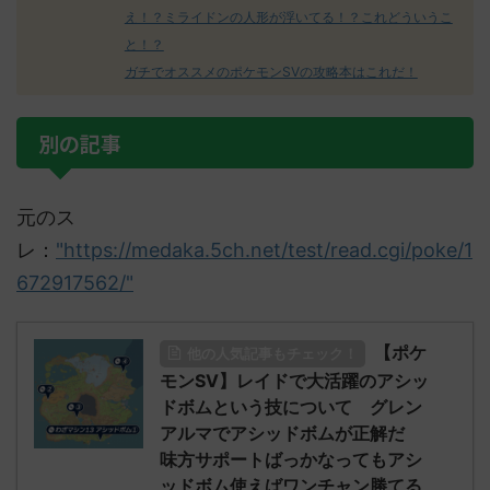
え！？ミライドンの人形が浮いてる！？これどういうこ
と！？
ガチでオススメのポケモンSVの攻略本はこれだ！
別の記事
元のス
レ：
"https://medaka.5ch.net/test/read.cgi/poke/1
672917562/"
【ポケ
他の人気記事もチェック！
モンSV】レイドで大活躍のアシッ
ドボムという技について グレン
アルマでアシッドボムが正解だ
味方サポートばっかなってもアシ
ッドボム使えばワンチャン勝てる