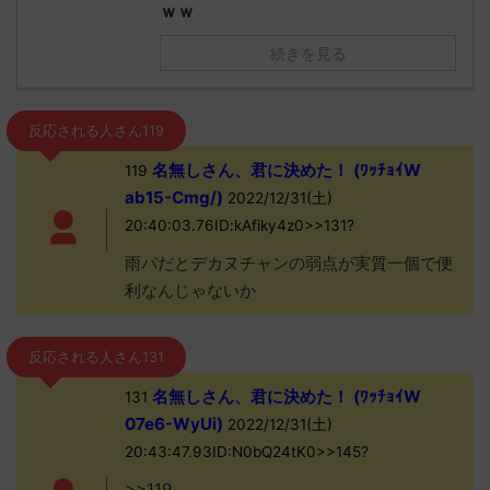
ｗｗ
続きを見る
反応される人さん119
名無しさん、君に決めた！ (ﾜｯﾁｮｲW
119
ab15-Cmg/)
2022/12/31(土)
20:40:03.76ID:kAfiky4z0>>131?
雨パだとデカヌチャンの弱点が実質一個で便
利なんじゃないか
反応される人さん131
名無しさん、君に決めた！ (ﾜｯﾁｮｲW
131
07e6-WyUi)
2022/12/31(土)
20:43:47.93ID:N0bQ24tK0>>145?
>>119