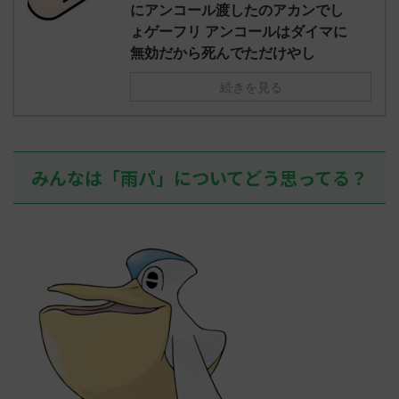
え忘れたガ
にアンコール渡したのアカンでし
めた！ (ﾜｯﾁ
決めた！ (ﾜｯﾁｮｲW b524-NwUu)
たラウドボーン
ょゲーフリ アンコールはダイマに
2023/06/28(水 ...
しさん0624
無効だから死んでただけやし
決めた！ (ﾜｯﾁｮ
続きを見る
みんなは「雨パ」についてどう思ってる？