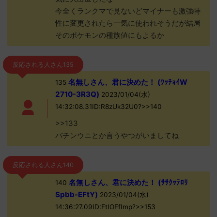
今全くランクマで見ないどマイナーも激強特
性に変更されたら一気に使われそうだが結局
そのポケモンの種族値にもよるか
反応される人さん135
名無しさん、君に決めた！ (ﾜｯﾁｮｲW
135
2710-3R3Q)
2023/01/04(水)
14:32:08.31ID:R8zUk32U0?>>140
>>133
バチンウニとか言うやつがいましてね
反応される人さん140
名無しさん、君に決めた！ (ｻｻｸｯﾃﾛﾘ
140
Spbb-EFtY)
2023/01/04(水)
14:36:27.09ID:FtIOFfImp?>>153