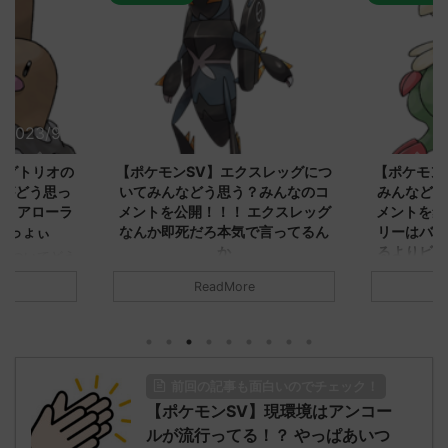
2023/9/8
2023/9/8
ダグトリオの
【ポケモンSV】エクスレッグにつ
【ポケモン
ながどう思っ
いてみんなどう思う？みんなのコ
みんなどう
！ アローラ
メントを公開！！！ エクスレッグ
メントを集
がっょぃ
なんか即死だろ本気で言ってるん
リーはバタ
か
るよりビビ
についてどう
トラさ
元のス
みんなは「エクスレッグ」についてど
ReadMore
.net/test/re
う思ってる？ 初めの記事 元のス
みんなは「
930/" 名無しさ
レ："https://medaka.5ch.net/test/re
思ってる？ 
さん、君に決め
ad.cgi/poke/1687575951/" 名無しさ
レ："https://
z)
ん0890 0890 名無しさん、君に決め
ad.cgi/pok
た！ (ﾜｯﾁｮｲW d56d-NwUu)
る人さん062
前回の記事も面白いのでチェック！
O9iU0 リージョ
2023/06/28(水)
に決めた！ (ｱｳ
だただダグト
【ポケモンSV】現環境はアンコー
01:07:00.69ID:oUI00NrJ0 エクスレ
2023/06/27
されたウミト
ッグヘルムかっこいいから助かる 名
08:19:23.
ルが流行ってる！？ やっぱあいつ
ん0702
無しさん0971 0971 名無しさん、君に