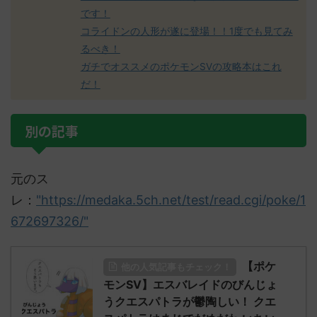
です！
コライドンの人形が遂に登場！！1度でも見てみ
るべき！
ガチでオススメのポケモンSVの攻略本はこれ
だ！
別の記事
元のス
レ：
"https://medaka.5ch.net/test/read.cgi/poke/1
672697326/"
【ポケ
他の人気記事もチェック！
モンSV】エスバレイドのびんじょ
うクエスパトラが鬱陶しい！ クエ