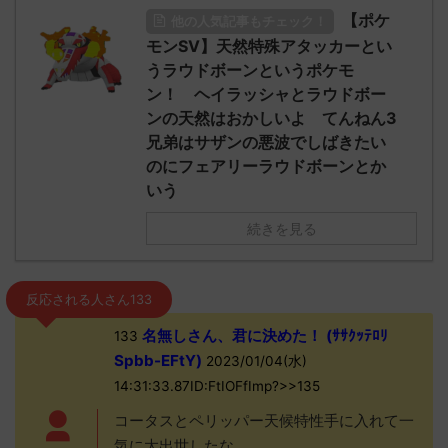
【ポケ
他の人気記事もチェック！
モンSV】天然特殊アタッカーとい
うラウドボーンというポケモ
ン！ ヘイラッシャとラウドボー
ンの天然はおかしいよ てんねん3
兄弟はサザンの悪波でしばきたい
のにフェアリーラウドボーンとか
いう
続きを見る
反応される人さん133
名無しさん、君に決めた！ (ｻｻｸｯﾃﾛﾘ
133
Spbb-EFtY)
2023/01/04(水)
14:31:33.87ID:FtIOFfImp?>>135
コータスとペリッパー天候特性手に入れて一
気に大出世したな