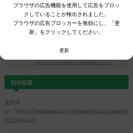
ブラウザの広告機能を使用して広告をブロッ
クしていることが検出されました。
ブラウザの広告ブロッカーを無効にし、「更
名無しさん
新」をクリックしてください。
クワッスの人形が可愛すぎて笑ったｗｗ何持っちゃって
るのｗｗ
え！？ミライドンの人形が浮いてる！？これどういうこ
更新
と！？
ガチでオススメのポケモンSVの攻略本はこれだ！
別の記事
元のス
レ：
"https://medaka.5ch.net/test/read.cgi/poke/1
672797040/"