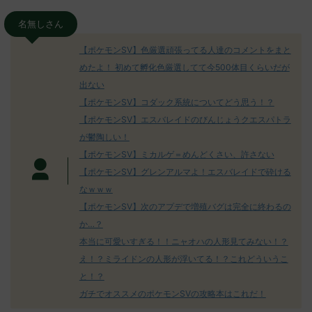
名無しさん
【ポケモンSV】色厳選頑張ってる人達のコメントをまと
めたよ！ 初めて孵化色厳選してて今500体目くらいだが
出ない
【ポケモンSV】コダック系統についてどう思う！？
【ポケモンSV】エスバレイドのびんじょうクエスパトラ
が鬱陶しい！
【ポケモンSV】ミカルゲ＝めんどくさい、許さない
【ポケモンSV】グレンアルマよ！エスバレイドで砕ける
なｗｗｗ
【ポケモンSV】次のアプデで増殖バグは完全に終わるの
か…？
本当に可愛いすぎる！！ニャオハの人形見てみない！？
え！？ミライドンの人形が浮いてる！？これどういうこ
と！？
ガチでオススメのポケモンSVの攻略本はこれだ！