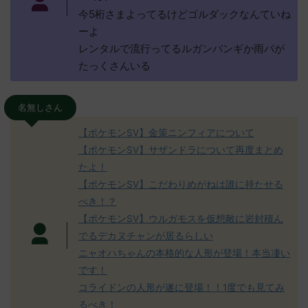
今5桁さまよってるけどゴルダックなんていね
ーよ
レンタルで流行ってるルガンバンギか雨パが
たっくさんいる
名無しさん
【ポケモンSV】金策ニンフィアについて
【ポケモンSV】サザンドラについて再度まとめ
たよ！
【ポケモンSV】こだわりめがねは誰に持たせる
べき！？
【ポケモンSV】ウルガモスを仮想敵に岩封積ん
でるデカヌチャンが居るらしい
ニャオハちゃんの本格的な人形が登場！本当凄い
です！
コライドンの人形が遂に登場！！1度でも見てみ
るべき！