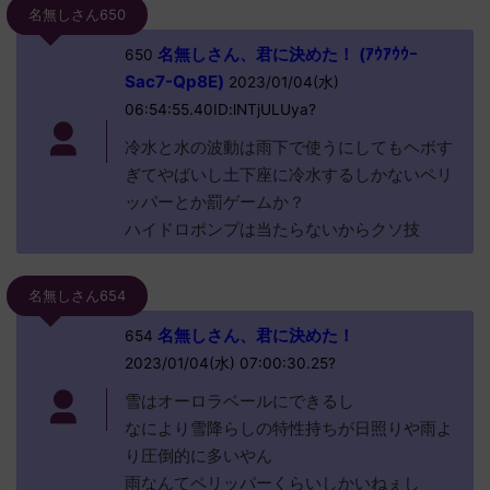
名無しさん650
名無しさん、君に決めた！ (ｱｳｱｳｳｰ
650
Sac7-Qp8E)
2023/01/04(水)
06:54:55.40ID:lNTjULUya?
冷水と水の波動は雨下で使うにしてもヘボす
ぎてやばいし土下座に冷水するしかないペリ
ッパーとか罰ゲームか？
ハイドロポンプは当たらないからクソ技
名無しさん654
名無しさん、君に決めた！
654
2023/01/04(水) 07:00:30.25?
雪はオーロラベールにできるし
なにより雪降らしの特性持ちが日照りや雨よ
り圧倒的に多いやん
雨なんてペリッパーくらいしかいねぇし