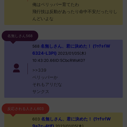
俺はペリッパー育てたわ
飛行技は反動があったり命中不安だったりし
んどいよな
名無しさん568
名無しさん、君に決めた！ (ﾜｯﾁｮｲW
568
6324-L3PI)
2023/01/05(木)
10:43:20.66ID:5CbcRWsK0?
>>339
ペリッパーか
それもアリだな
サンクス
反応される人さん603
名無しさん、君に決めた！ (ﾜｯﾁｮｲW
603
9a2c-4tlf)
2023/01/05(木)