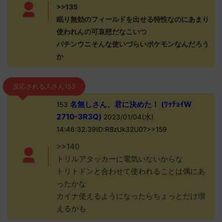
>>135
眠り無効のフィールドを出せる特性なのにあまり
使われんの可哀想だなこいつ
バチンウニそんな使いづらいポケモンなんだろう
か
反応される人さん153
名無しさん、君に決めた！ (ﾜｯﾁｮｲW
153
2710-3R3Q)
2023/01/04(水)
14:46:32.39ID:R8zUk32U0?>>159
>>140
トリルアタッカーに電気いないからな
トリトドンと合わせて使われることは偶にあ
ったかな
カイナ使えるようになったらちょっとだけ増
えるかも