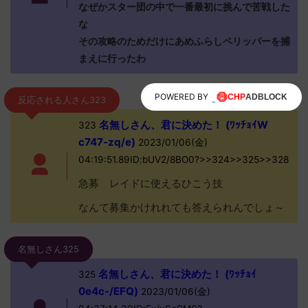
なぜかスター団の中で一番最初に挑んで苦戦した
な
その攻略のためだけにあめふらしペリッパーを捕
まえに行ったわ
POWERED BY
反応される人さん323
名無しさん、君に決めた！ (ﾜｯﾁｮｲW
323
c747-zq/e)
2023/01/06(金)
04:19:51.89ID:bUV2/8BO0?>>324>>325>>328
急募 レイドに使えるひこう技
なんて募集かけれれても答えられんでしょ～
名無しさん325
名無しさん、君に決めた！ (ﾜｯﾁｮｲ
325
0e4c-/EFQ)
2023/01/06(金)