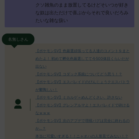
クソ雑魚のまま放置してるけどそいつが好き
な奴は出ただけで喜ぶからそれで良いだろみ
たいな雑な扱い
名無しさん
【ポケモンSV】色厳選頑張ってる人達のコメントをまと
めたよ！ 初めて孵化色厳選してて今500体目くらいだが
出ない
【ポケモンSV】コダック系統についてどう思う！？
【ポケモンSV】エスバレイドのびんじょうクエスパトラ
が鬱陶しい！
【ポケモンSV】ミカルゲ＝めんどくさい、許さない
【ポケモンSV】グレンアルマよ！エスバレイドで砕ける
なｗｗｗ
【ポケモンSV】次のアプデで増殖バグは完全に終わるの
か…？
本当に可愛いすぎる！！ニャオハの人形見てみない！？