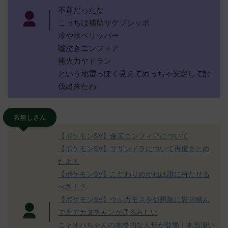
不運だったな
こっちは補助サケブシッポ
冷や水ペリッパー
嘘泣きニンフィア
俺火力ヤドラン
という地雷っぽく見えてめっちゃ安定して討
伐出来たわ
名無しさん
【ポケモンSV】金策ニンフィアについて
【ポケモンSV】サザンドラについて再度まとめ
たよ！
【ポケモンSV】こだわりめがねは誰に持たせる
べき！？
【ポケモンSV】ウルガモスを仮想敵に岩封積ん
でるデカヌチャンが居るらしい
ニャオハちゃんの本格的な人形が登場！本当凄い