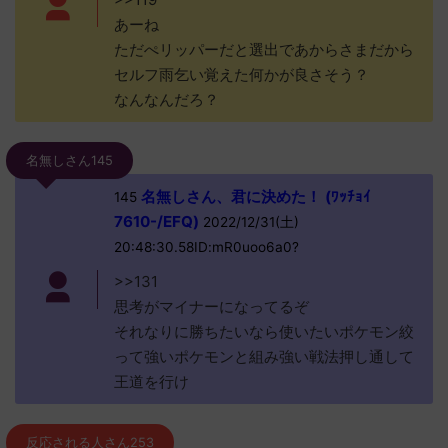
あーね
ただぺリッパーだと選出であからさまだから
セルフ雨乞い覚えた何かが良さそう？
なんなんだろ？
名無しさん145
名無しさん、君に決めた！ (ﾜｯﾁｮｲ
145
7610-/EFQ)
2022/12/31(土)
20:48:30.58ID:mR0uoo6a0?
>>131
思考がマイナーになってるぞ
それなりに勝ちたいなら使いたいポケモン絞
って強いポケモンと組み強い戦法押し通して
王道を行け
反応される人さん253