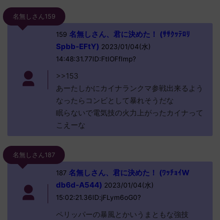
名無しさん159
名無しさん、君に決めた！ (ｻｻｸｯﾃﾛﾘ
159
Spbb-EFtY)
2023/01/04(水)
14:48:31.77ID:FtIOFfImp?
>>153
あーたしかにカイナランクマ参戦出来るよう
なったらコンビとして暴れそうだな
眠らないで電気技の火力上がったカイナって
こえーな
名無しさん187
名無しさん、君に決めた！ (ﾜｯﾁｮｲW
187
db6d-A544)
2023/01/04(水)
15:02:21.36ID:jFLym6oG0?
ペリッパーの暴風とかいうまともな強技