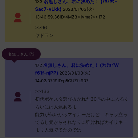
名無しさん、君に決めた！ (ｱｳｱｳｳｰ
133
Sac7-vLkk)
2023/01/03(火)
13:46:59.36ID:4MZ3x1vma?>>172
>>96
ヤドラン
名無しさん172
名無しさん、君に決めた！ (ﾜｯﾁｮｲW
172
f61f-njPP)
2023/01/03(火)
14:02:07.19ID:p5CUZfk90?
>>133
初代ポケスタ選び抜かれた30匹の中に入るく
らいには人気あるよ
能力が低いからマイナーだけど、キャラ立っ
てるし元からそれなりに強ければカイリキー
より人気でてたのでは