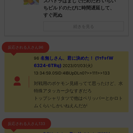
スパトラはまじでだめだわ いちい
ちビルドのたびに時間遅延して、
すぐ死ぬ
続きを見る
反応される人さん96
名無しさん、君に決めた！ (ﾜｯﾁｮｲW
96
6324-6TRq)
2023/01/03(火)
13:34:59.05ID:4lBUpDLn0?>>111>>133
対戦用のポケモン見繕ってて思ったけど、水
特殊アタッカー少なすぎだろ
トップシャリタツで他はペリッパーとかロト
ムくらいしかいねえんだが
反応される人さん133