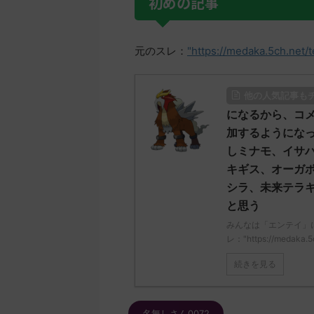
初めの記事
元のスレ：
"https://medaka.5ch.net/
他の人気記事も
になるから、コメ
加するようにな
しミナモ、イサ
キギス、オーガ
シラ、未来テラ
と思う
みんなは「エンテイ」
レ："https://medaka.
続きを見る
名無しさん0072