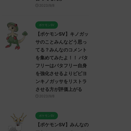
2023/9/7
2023/9/7
2023/9/8
ンSV】みんなのア
【ポケモンSV】ポケモンSV
【ポケモン
ついてのコメントを
プレイヤーのトゲキッスに対
ンムーにつ
た！！！ アヤシ
するコメント集！ ねばねば
集めました
ポケモンSV
ルでトリル貼る就職
ネット、そんな悪くなさそう
セグレイブ
【ポケモンSV】キノガッ
かもしれないけどヤ
ではあるけど上取れたら劇的
か氷パ厨
ンとリキキリンも悪
に有利になれるようなエース
サのことみんなどう思っ
みんなは「マ
リル要員だから今ひ
が今は見あたらない全盛期ポ
eadMore
ReadMore
Re
う思ってる？ 
てる？みんなのコメント
パクト足りんシング
イヒガッサかトゲキッスが欲
レ："https://me
を集めてみたよ！！ バタ
くはなさそうだけど
しい
/read.cgi/pok
のオンリーワンな戦
フリーはバタフリー自身
みんなは「トゲキッス」について
応される人さん01
うにも練れないわボ
どう思ってる？ 初めの記事 元の
さん、君に決めた
を強化させるよりビビヨ
スさえあればバリア
ス
3624-t07I) 20
ンキノガッサをリストラ
との組み合わせが面
レ："https://medaka.5ch.net/test
10:46:08.94I
りそうなんだけど
させる方が評価上がる
/read.cgi/poke/1685459114/" 反応
ー内定たすかる
アヤシシ」についてど
される人さん0919 0919 名無しさ
0241 名無
2023/9/8
 初めの記事 元のス
ん、君に決めた！ (ﾃﾃﾝﾃﾝﾃﾝ
(ｱｳｱｳｳｰ Sacd-
medaka.5ch.net/test
MM7f-faBw) 2023/06/01(木)
2023/06/22(木) 1
oke/1685459114/" 反応
23:53:19.96ID:X6LFL4hoM なんで
ポケモンSV
055 0055 名無しさ
トゲキッスちゃんをパルデアに入
【ポケモンSV】みんなの
 (ｽｯﾌﾟ Sdbf-
れてくんないの酷い 反応される人
/05/31(水)
さん0938 0938 名無しさん、君に