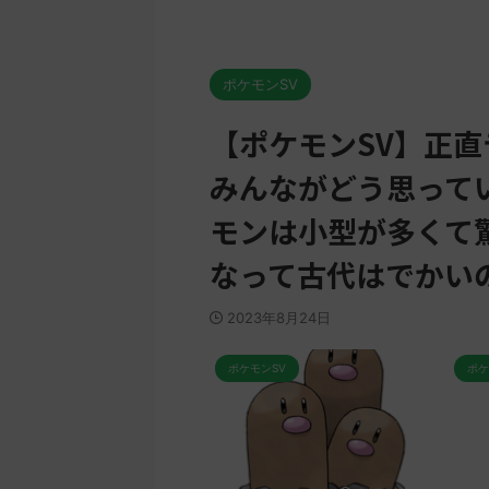
ポケモンSV
【ポケモンSV】正
みんながどう思って
モンは小型が多くて
なって古代はでかい
2023年8月24日
SV
ポケモンSV
ポケモンSV