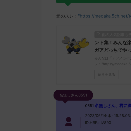
元のスレ：
"https://medaka.5ch.net/
他の人気記事も
ント集！みんな楽
ガアどっちでやっ
みんなは「テツノカイ
レ："https://medaka.5
続きを見る
名無しさん0551
名無しさん、君に決めた！
0551
2023/06/14(水) 19:28:03
ID:HBFshV890