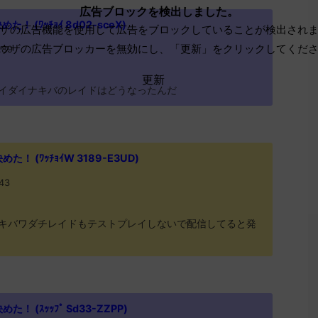
広告ブロックを検出しました。
 (ﾜｯﾁｮｲ 8d02-sceX)
ザの広告機能を使用して広告をブロックしていることが検出され
ウザの広告ブロッカーを無効にし、「更新」をクリックしてくだ
.89
更新
イダイナキバのレイドはどうなったんだ
 (ﾜｯﾁｮｲW 3189-E3UD)
.43
キバワダチレイドもテストプレイしないで配信してると発
 (ｽｯｯﾌﾟ Sd33-ZZPP)