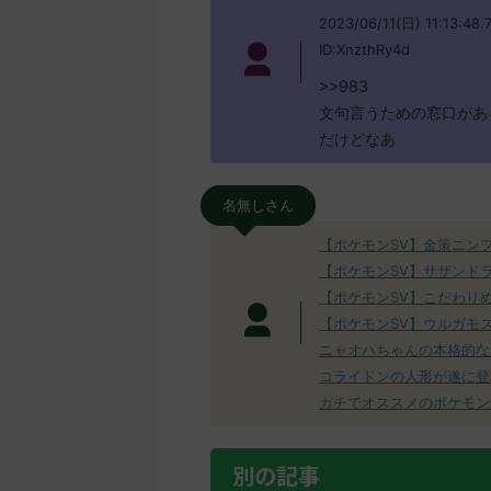
2023/06/11(日) 11:13:48.
ID:XnzthRy4d
>>983
文句言うための窓口があ
だけどなあ
名無しさん
【ポケモンSV】金策ニン
【ポケモンSV】サザンド
【ポケモンSV】こだわり
【ポケモンSV】ウルガモ
ニャオハちゃんの本格的な
コライドンの人形が遂に登
ガチでオススメのポケモン
別の記事