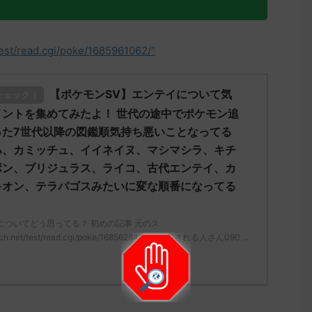
test/read.cgi/poke/1685961062/"
【ポケモンSV】エンテイについて気
チェック！
ントを集めてみたよ！ 世代の途中でポケモン追
った7世代以降の図鑑順気持ち悪いことなってる
ハ、カミッチュ、イイネイヌ、マシマシラ、キチ
ポン、ブリジュラス、ライコ、古代エンテイ、カ
キオン、テラパゴスみたいに変な順番になってる
についてどう思ってる？ 初めの記事 元のス
5ch.net/test/read.cgi/poke/1685628464/" 反応される人さん090 ...