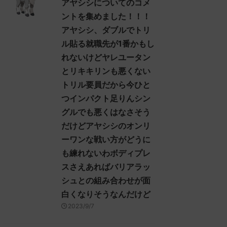
アヤシシについてのコメ
9ID:+/6UvhFfd ヒスイ
決めた！ (ｽﾌﾟｯｯ Sdbf-EFSw) ...
ントを集めました！！！
を輸送するために、久
アヤシシ、ダブルでトリ
スイの地に踏み入れ
シ様でアイキャンフラ
ル貼る就職先が1番かもし
前が真っ暗になる人、
れないけどヤレユータン
だろうな… 名無しさ
とリキキリンも悪くない
トリル要員だから今ひと
つインパクト足りんシン
グルでも悪くはなさそう
だけどアヤシシのオンリ
ーワンな戦い方がどうに
も練れないわボディプレ
スさえあればバリアラッ
シュとの組み合わせが面
白くなりそうなんだけど
2023/9/7