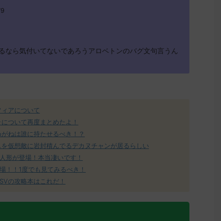
79
るなら気付いてないであろうアロベトンのバグ文句言うん
フィアについて
ラについて再度まとめたよ！
めがねは誰に持たせるべき！？
スを仮想敵に岩封積んでるデカヌチャンが居るらしい
人形が登場！本当凄いです！
場！！1度でも見てみるべき！
SVの攻略本はこれだ！