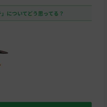
07:36:52.1
リージョン
チ」についてどう思ってる？
しぶりにヒ
て、アヤシ
イして目の
そこそこいる
ん0 ...