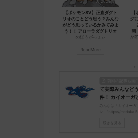
2023/9/12
2023/9/8
モンSV】最新版！！
【ポケモンSV】正直ダグト
【ポケモ
ラスについてのコメン
リオのことどう思う？みんな
グについ
めたよ！！！ メカバ
がどう思っているかみてみよ
みん
スなら実装済みだから
う！！ アローラダグトリオ
開！！！
我慢してね
のほうがっょぃ
か即死だ
「バンギラス」について
みんなは「ダグトリオ」について
ReadMore
ReadMore
てる？ 初めの記事 元の
どう思ってる？ 初めの記事 元の
みんなは「
ス
てどう思っ
://medaka.5ch.net/test
レ："https://medaka.5ch.net/test
のス
i/poke/1687575951/" 反
/read.cgi/poke/1687925930/" 名
レ："https:/
さん0758 0758 名無し
無しさん0701 0701 名無しさん、
/read.cgi/
前回の記事も面
決めた！ (ｻｻｸｯﾃﾛﾗ
君に決めた！ (ﾜｯﾁｮｲW e22c-
無しさん08
n) 2023/06/27(火)
t4wz) 2023/07/02(日)
君に決めた！ 
て実際みんなど
9.70ID:RcaIJFnkp セグレイ
18:28:06.00ID:O9D7O9iU0 リージ
NwUu) 202
件！ カイオーガ
0族の中でC75とか一番無
ョンでも何でもないのにただただ
01:07:00.
みんなは「カイオーガ
落としてる値だしなバン
ダグトリオと同じ種族値で弱くさ
レッグヘル
レ："https://medaka.5
ってくれい 名無しさん
れたウミトリオオとかもな 名無し
る 名無しさん
0762 名無しさん、君に決め
さん0702 0702 名無しさん、君に
ん、君に決めた
続きを見る
決めた！ (ﾜｯﾁｮｲ ...
NwUu) 202