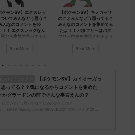
2023/9/8
2023/9/8
ンSV】エクスレッ
【ポケモンSV】キノガッサ
【ポケモ
てみんなどう思う？
のことみんなどう思ってる？
ヤシシに
なのコメントを公
みんなのコメントを集めてみ
集めまし
 エクスレッグなん
たよ！！ バタフリーはバタ
シ、ダブ
ろ本気で言ってるん
フリー自身を強化させるより
先が1番
か
ビビヨンキノガッサをリスト
レユータ
ラさせる方が評価上がる
くないト
ReadMore
ReadMore
R
エクスレッグ」につい
とつイン
てる？ 初めの記事 元
みんなは「キノガッサ」について
ルでも悪
どう思ってる？ 初めの記事 元の
アヤシシ
/medaka.5ch.net/test
ス
い方がど
poke/1687575951/" 名
レ："https://medaka.5ch.net/test
【ポケモンSV】カイオーガっ
ディプレ
白いのでチェック！
90 0890 名無しさん、
/read.cgi/poke/1687575951/" 反
ラッシュ
(ﾜｯﾁｮｲW d56d-
応される人さん0623 0623 名無し
う思ってる？？気になるからコメントを集めた
白くな
3/06/28(水)
さん、君に決めた！ (ｱｳｱｳｳｰ
とかグラードンの前でそんな事言えんの？
69ID:oUI00NrJ0 エクス
Sa69-sI2x) 2023/06/27(火)
みんなは「
」についてどう思ってる？ 初めの記事 元のス
ムかっこいいから助か
08:19:23.39ID:KfVqw9Gna 胞子を
う思ってる？
ch.net/test/read.cgi/poke/1685961062/" 名無しさん0120 ...
0971 0971 名無しさ
覚え忘れたガッサさんあくびを覚
レ："https://
！ (ﾜｯﾁｮｲW b524-
え忘れたラウドボーンさん (´・
/read.cgi/p
3/06/28(水 ...
ω・｀) 名無しさん0624 0624 名
される人さん0
無しさん、君に決めた！ (ﾜｯﾁｮｲW
ん、君に決めた！
05 ...
mLoM) 2023