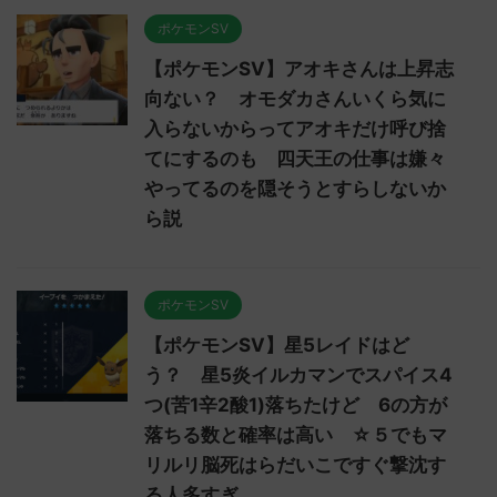
ポケモンSV
【ポケモンSV】アオキさんは上昇志
向ない？ オモダカさんいくら気に
入らないからってアオキだけ呼び捨
てにするのも 四天王の仕事は嫌々
やってるのを隠そうとすらしないか
ら説
ポケモンSV
【ポケモンSV】星5レイドはど
う？ 星5炎イルカマンでスパイス4
つ(苦1辛2酸1)落ちたけど 6の方が
落ちる数と確率は高い ☆５でもマ
リルリ脳死はらだいこですぐ撃沈す
る人多すぎ