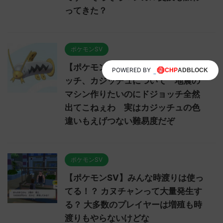
ってきた？
ポケモンSV
【ポケモンSV】幻のポケモンドジョ
POWERED BY
ッチ、カジッチュについて 地震の
マシン作りたいのにドジョッチ全然
出てこねぇわ 実はカジッチュの色
違いもえげつない難易度だぞ
ポケモンSV
【ポケモンSV】みんな時渡りは使っ
てる！？ カヌチャンって大量発生す
る？ 大多数のプレイヤーは増殖も時
渡りもやらないけどな