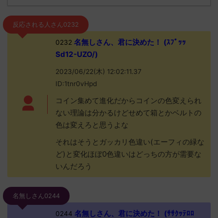
反応される人さん0232
名無しさん、君に決めた！ (ｽﾌﾟｯｯ
0232
Sd12-UZO/)
2023/06/22(木) 12:02:11.37
ID:1tnr0vHpd
コイン集めて進化だからコインの色変えられ
ない理論は分かるけどせめて箱とかベルトの
色は変えろと思うよな
それはそうとガッカリ色違い(エーフィの緑な
ど)と変化ほぼ0色違いはどっちの方が需要な
いんだろう
名無しさん0244
名無しさん、君に決めた！ (ｻｻｸｯﾃﾛﾛ
0244