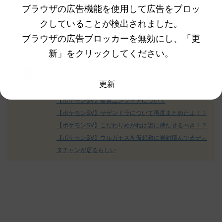
ホゲータ何持ってるのｗｗアホ面で可愛すぎる件！
ブラウザの広告機能を使用して広告をブロッ
ん0702
無しさん0971 0971 名無しさん、君に
え忘れたガ
【ポケモンSV】ミライドンは「ウルトラボール派」
めた！ (ﾜｯﾁ
決めた！ (ﾜｯﾁｮｲW b524-NwUu)
たラウドボーン
クしていることが検出されました。
【ポケモンSV】？？「〇〇の色違い下さい」ワイ「良い
2023/06/28(水 ...
しさん0624
ブラウザの広告ブロッカーを無効にし、「更
決めた！ (ﾜｯﾁｮ
よ」？？「クイボだし要らんわ」
【ポケモンSV】新ポケモンの「種族値配分」おかしくな
新」をクリックしてください。
い？露骨なレベルの無駄の無い数値
【ポケモンSV】今作のストーリー「3ルート」の内一番
更新
気に入ったのは？
【ポケモンSV】金策ニンフィアについて
【ポケモンSV】サザンドラについて再度まとめたよ！！
【ポケモンSV】こだわりめがねは誰に持たせるべき！？
【ポケモンSV】ウルガモスを仮想敵に岩封積んでるデカ
ヌチャンが居るらしい