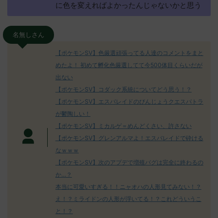
に色を変えればよかったんじゃないかと思う
名無しさん
【ポケモンSV】色厳選頑張ってる人達のコメントをまと
めたよ！ 初めて孵化色厳選してて今500体目くらいだが
出ない
【ポケモンSV】コダック系統についてどう思う！？
【ポケモンSV】エスバレイドのびんじょうクエスパトラ
が鬱陶しい！
【ポケモンSV】ミカルゲ＝めんどくさい、許さない
【ポケモンSV】グレンアルマよ！エスバレイドで砕ける
なｗｗｗ
【ポケモンSV】次のアプデで増殖バグは完全に終わるの
か…？
本当に可愛いすぎる！！ニャオハの人形見てみない！？
え！？ミライドンの人形が浮いてる！？これどういうこ
と！？