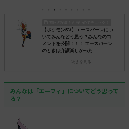
930/" 名無しさ
レ："https://medaka.5ch.net/test/re
思ってる？ 
さん、君に決め
ad.cgi/poke/1687575951/" 名無しさ
レ："https://
z)
ん0890 0890 名無しさん、君に決め
ad.cgi/pok
た！ (ﾜｯﾁｮｲW d56d-NwUu)
る人さん062
前回の記事も面白いのでチェック！
O9iU0 リージョ
2023/06/28(水)
に決めた！ (ｱｳ
だただダグト
【ポケモンSV】エースバーンにつ
01:07:00.69ID:oUI00NrJ0 エクスレ
2023/06/27
されたウミト
ッグヘルムかっこいいから助かる 名
08:19:23.
いてみんなどう思う？みんなのコ
ん0702
無しさん0971 0971 名無しさん、君に
え忘れたガ
メントを公開！！！ エースバーン
めた！ (ﾜｯﾁ
決めた！ (ﾜｯﾁｮｲW b524-NwUu)
たラウドボーン
のときは介護楽しかった
2023/06/28(水 ...
しさん0624
決めた！ (ﾜｯﾁｮ
続きを見る
みんなは「エーフィ」についてどう思って
る？