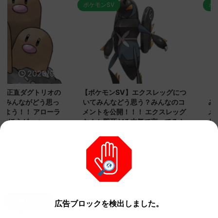
ポケモンSV
ポケモンSV
2023/9/8
2023/9/8
ダグトリオの
【ポケモンSV】エクスレッグにつ
【ポケモン
ながどう思っ
いてみんなどう思う？みんなのコ
みんなどう
！ アローラ
メントを公開！！！ エクスレッグ
メントを集
がっょぃ
なんか即死だろ本気で言ってるん
リーはバタ
か
るよりビビ
についてどう
トラさ
元のス
みんなは「エクスレッグ」についてど
ReadMore
.net/test/re
う思ってる？ 初めの記事 元のス
みんなは「
930/" 名無しさ
レ："https://medaka.5ch.net/test/re
思ってる？ 
さん、君に決め
ad.cgi/poke/1687575951/" 名無しさ
レ："https://
z)
ん0890 0890 名無しさん、君に決め
ad.cgi/pok
た！ (ﾜｯﾁｮｲW d56d-NwUu)
る人さん062
O9iU0 リージョ
2023/06/28(水)
に決めた！ (ｱｳ
名無しさん
広告ブロックを検出しました。
だただダグト
01:07:00.69ID:oUI00NrJ0 エクスレ
2023/06/27
されたウミト
ッグヘルムかっこいいから助かる 名
08:19:23.