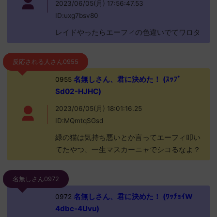
2023/06/05(月) 17:56:47.53
ID:uxg7bsv80
レイドやったらエーフィの色違いでてワロタ
反応される人さん0955
名無しさん、君に決めた！ (ｽｯﾌﾟ
0955
Sd02-HJHC)
2023/06/05(月) 18:01:16.25
ID:MQmtqSGsd
緑の猫は気持ち悪いとか言ってエーフィ叩い
てたやつ、一生マスカーニャでシコるなよ？
名無しさん0972
名無しさん、君に決めた！ (ﾜｯﾁｮｲW
0972
4dbc-4Uvu)