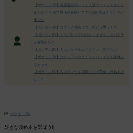
【ポケモンSV】色厳選頑張ってる人達のコメントをまと
めたよ！ 初めて孵化色厳選してて今500体目くらいだが
出ない
【ポケモンSV】コダック系統についてどう思う！？
【ポケモンSV】エスバレイドのびんじょうクエスパトラ
が鬱陶しい！
【ポケモンSV】ミカルゲ＝めんどくさい、許さない
【ポケモンSV】グレンアルマよ！エスバレイドで砕ける
なｗｗｗ
【ポケモンSV】次のアプデで増殖バグは完全に終わるの
か…？
-
ポケモンSV
好きな攻略本を選ぼう!!