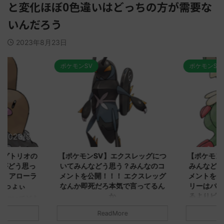
と変化ほぼ0色違いはどっちの方が需要な
いんだろう
2023年8月23日
ポケモンSV
ポケモンSV
2023/9/8
2023/9/8
ダグトリオの
【ポケモンSV】エクスレッグにつ
【ポケモン
ながどう思っ
いてみんなどう思う？みんなのコ
みんなどう
！ アローラ
メントを公開！！！ エクスレッグ
メントを集
がっょぃ
なんか即死だろ本気で言ってるん
リーはバタ
か
るよりビビ
についてどう
トラさ
元のス
みんなは「エクスレッグ」についてど
ReadMore
.net/test/re
う思ってる？ 初めの記事 元のス
みんなは「