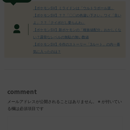
【ポケモンSV】ミライドンは「ウルトラボール派」
【ポケモンSV】？？「〇〇の色違い下さい」ワイ「良い
よ」？？「クイボだし要らんわ」
【ポケモンSV】新ポケモンの「種族値配分」おかしくな
い？露骨なレベルの無駄の無い数値
【ポケモンSV】今作のストーリー「3ルート」の内一番
気に入ったのは？
comment
メールアドレスが公開されることはありません。
※
が付いてい
る欄は必須項目です