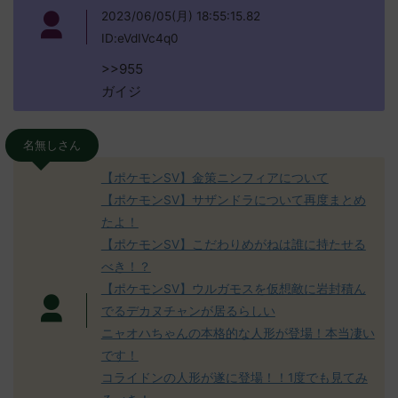
2023/06/05(月) 18:55:15.82
ID:eVdIVc4q0
>>955
ガイジ
名無しさん
【ポケモンSV】金策ニンフィアについて
【ポケモンSV】サザンドラについて再度まとめ
たよ！
【ポケモンSV】こだわりめがねは誰に持たせる
べき！？
【ポケモンSV】ウルガモスを仮想敵に岩封積ん
でるデカヌチャンが居るらしい
ニャオハちゃんの本格的な人形が登場！本当凄い
です！
コライドンの人形が遂に登場！！1度でも見てみ