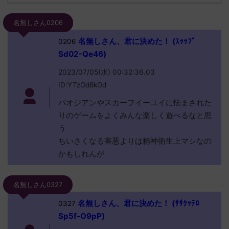
名無しさん0206
名無しさん、君に決めた！ (ｽｯｯﾌﾟ
0206
Sd02-Qe46)
2023/07/05(水) 00:32:36.03
ID:YTzOd8kOd
パオジアンやスカーフイーユイに怯まされた
りのゲームをよくみんな楽しく遊べるなと思
う
ちいさくなる害悪よりは精神衛生上マシなの
かもしれんが
名無しさん0327
名無しさん、君に決めた！ (ｻｻｸｯﾃﾛ
0327
Sp5f-O9pP)