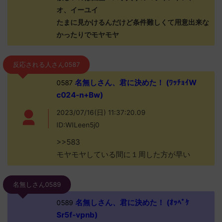
オ、イーユイ
たまに見かけるんだけど条件難しくて用意出来な
かったりでモヤモヤ
反応される人さん0587
名無しさん、君に決めた！ (ﾜｯﾁｮｲW
0587
c024-n+Bw)
2023/07/16(日) 11:37:20.09
ID:WILeen5j0
>>583
モヤモヤしている間に１周した方が早い
名無しさん0589
名無しさん、君に決めた！ (ｵｯﾍﾟｹ
0589
Sr5f-vpnb)