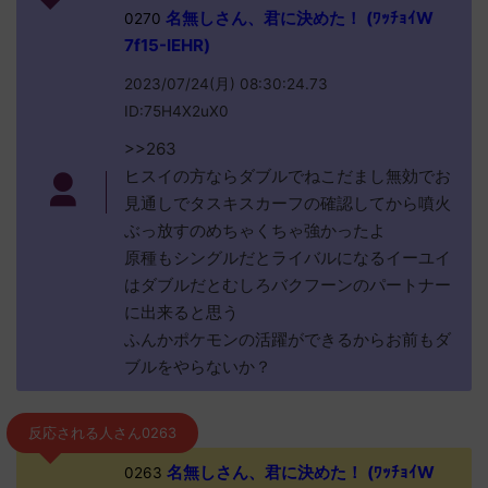
名無しさん、君に決めた！ (ﾜｯﾁｮｲW
0270
7f15-IEHR)
2023/07/24(月) 08:30:24.73
ID:75H4X2uX0
>>263
ヒスイの方ならダブルでねこだまし無効でお
見通しでタスキスカーフの確認してから噴火
ぶっ放すのめちゃくちゃ強かったよ
原種もシングルだとライバルになるイーユイ
はダブルだとむしろバクフーンのパートナー
に出来ると思う
ふんかポケモンの活躍ができるからお前もダ
ブルをやらないか？
反応される人さん0263
名無しさん、君に決めた！ (ﾜｯﾁｮｲW
0263