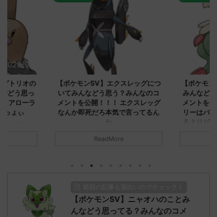
2023/9/8
2023/9/8
ダグトリオの
【ポケモンSV】エクスレッグにつ
【ポケモン
ながどう思っ
いてみんなどう思う？みんなのコ
みんなどう
！ アローラ
メントを公開！！！ エクスレッグ
メントを集
がっょぃ
なんか即死だろ本気で言ってるん
リーはバタ
か
るよりビビ
についてどう
トラさ
元のス
みんなは「エクスレッグ」についてど
ReadMore
.net/test/re
う思ってる？ 初めの記事 元のス
みんなは「
930/" 名無しさ
レ："https://medaka.5ch.net/test/re
思ってる？ 
さん、君に決め
ad.cgi/poke/1687575951/" 名無しさ
レ："https://
z)
ん0890 0890 名無しさん、君に決め
ad.cgi/pok
た！ (ﾜｯﾁｮｲW d56d-NwUu)
る人さん062
前回の記事も面白いのでチェック！
O9iU0 リージョ
2023/06/28(水)
に決めた！ (ｱｳ
だただダグト
【ポケモンSV】ニャオハのことみ
01:07:00.69ID:oUI00NrJ0 エクスレ
2023/06/27
されたウミト
ッグヘルムかっこいいから助かる 名
08:19:23.
んなどう思ってる？みんなのコメ
ん0702
無しさん0971 0971 名無しさん、君に