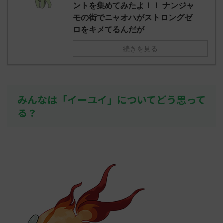
え忘れたガ
ントを集めてみたよ！！ ナンジャ
めた！ (ﾜｯﾁ
決めた！ (ﾜｯﾁｮｲW b524-NwUu)
たラウドボーン
モの街でニャオハがストロングゼ
2023/06/28(水 ...
しさん0624
ロをキメてるんだが
決めた！ (ﾜｯﾁｮ
続きを見る
みんなは「イーユイ」についてどう思って
る？