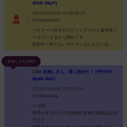
df36-3KyY)
2023/07/24(月) 07:59:09.20
ID:9NHaXtQ20
バクフーン好きだけどシングルだと超劣化イ
ーユイになるから諦めてる
役割すら持てないポケモンはしんどいね
名無しさん0285
名無しさん、君に決めた！ (ｻｻｸｯﾃﾛﾗ
0285
Spdb-IIoC)
2023/07/24(月) 12:35:12.91
ID:iHKSbAu6p
>>263
相手のすばやさや先制技の有無の知識は必須
だけど
原種はテラスタル炎ふんかでゴリ押して