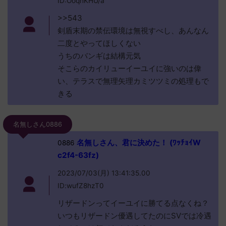
ID:OoqhKHU/a
>>543
剣盾末期の禁伝環境は無視すべし、あんなん
二度とやってほしくない
うちのバンギは結構元気
そこらのカイリューイーユイに強いのは偉
い、テラスで無理矢理カミツツミの処理もで
きる
名無しさん0886
名無しさん、君に決めた！ (ﾜｯﾁｮｲW
0886
c2f4-63fz)
2023/07/03(月) 13:41:35.00
ID:wufZ8hzT0
リザードンってイーユイに勝てる点なくね？
いつもリザードン優遇してたのにSVでは冷遇