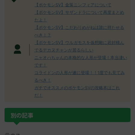
【ポケモンSV】金策ニンフィアについて
【ポケモンSV】サザンドラについて再度まとめ
たよ！
【ポケモンSV】こだわりめがねは誰に持たせる
べき！？
【ポケモンSV】ウルガモスを仮想敵に岩封積ん
でるデカヌチャンが居るらしい
ニャオハちゃんの本格的な人形が登場！本当凄い
です！
コライドンの人形が遂に登場！！1度でも見てみ
るべき！
ガチでオススメのポケモンSVの攻略本はこれ
だ！
別の記事