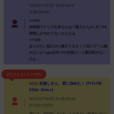
2023/07/16(日) 12:50:06.16
ID:gEzbfxsbr
>>587
何時間でクリア出来るかね？購入から3ヶ月で76
時間しかやれてないからなぁ
>>588
ありがたい話だけど嫁がうるさくて殆どゲーム触
れないからgts以外での交換という選択肢がない
のよ…
反応される人さん0630
名無しさん、君に決めた！ (ﾜｯﾁｮｲW
0630
22dc-2sm+)
2023/07/16(日) 21:39:55.34
ID:Q2S+C1010
週に2～3時間しかプレイできない程度なのに