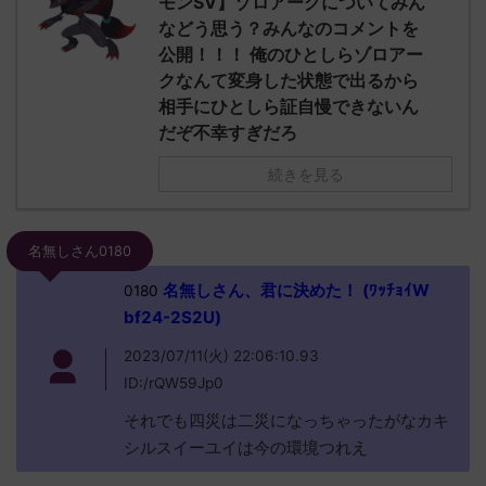
モンSV】ゾロアークについてみん
などう思う？みんなのコメントを
公開！！！ 俺のひとしらゾロアー
クなんて変身した状態で出るから
相手にひとしら証自慢できないん
だぞ不幸すぎだろ
続きを見る
名無しさん0180
名無しさん、君に決めた！ (ﾜｯﾁｮｲW
0180
bf24-2S2U)
2023/07/11(火) 22:06:10.93
ID:/rQW59Jp0
それでも四災は二災になっちゃったがなカキ
シルスイーユイは今の環境つれえ