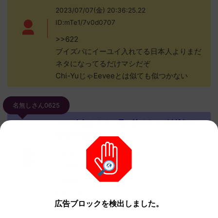
2023/07/07(金) 20:36:25.22
ID:mTe1/7v0d0707
>>622
ブイズパにイーユイ入れてる日本人よりまだ
ネタになってるだけマシだぞ
Chi-YuじゃEeveeとは似ても似つかない
名無しさん0625
名無しさん、君に決めた！ (ﾀﾅﾎﾞﾀW
0625
4f89-8Bl/)
2023/07/07(金) 20:37:17.47
ID:mq0+vVZt00707
>>624
だからどうした
広告ブロックを検出しました。