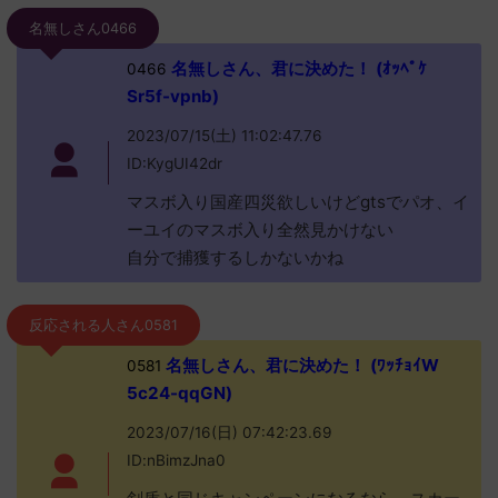
名無しさん0466
名無しさん、君に決めた！ (ｵｯﾍﾟｹ
0466
Sr5f-vpnb)
2023/07/15(土) 11:02:47.76
ID:KygUI42dr
マスボ入り国産四災欲しいけどgtsでパオ、イ
ーユイのマスボ入り全然見かけない
自分で捕獲するしかないかね
反応される人さん0581
名無しさん、君に決めた！ (ﾜｯﾁｮｲW
0581
5c24-qqGN)
2023/07/16(日) 07:42:23.69
ID:nBimzJna0