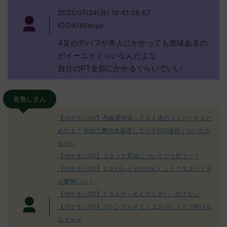
2023/07/24(月) 19:41:36.67
ID:DKfAVkuyp
4災のデバフが本人にかかっても意味あるの
がイーユイぐらいなんだよな
自分のPT全部にかかるぐらいでいい
名無しさん
【ポケモンSV】色厳選頑張ってる人達のコメントをまと
めたよ！ 初めて孵化色厳選してて今500体目くらいだが
出ない
【ポケモンSV】コダック系統についてどう思う！？
【ポケモンSV】エスバレイドのびんじょうクエスパトラ
が鬱陶しい！
【ポケモンSV】ミカルゲ＝めんどくさい、許さない
【ポケモンSV】グレンアルマよ！エスバレイドで砕ける
なｗｗｗ