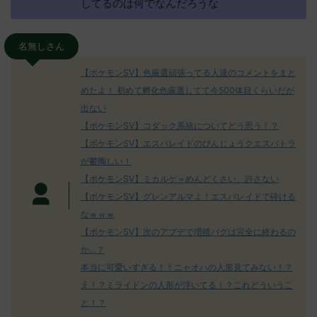
してるのは何でなんだろうな
名無しさん
【ポケモンSV】色厳選頑張ってる人達のコメントをまと
めたよ！ 初めて孵化色厳選してて今500体目くらいだが
出ない
【ポケモンSV】コダック系統についてどう思う！？
【ポケモンSV】エスバレイドのびんじょうクエスパトラ
が鬱陶しい！
【ポケモンSV】ミカルゲ＝めんどくさい、許さない
【ポケモンSV】グレンアルマよ！エスバレイドで砕ける
なｗｗｗ
【ポケモンSV】次のアプデで増殖バグは完全に終わるの
か…？
本当に可愛いすぎる！！ニャオハの人形見てみない！？
え！？ミライドンの人形が浮いてる！？これどういうこ
と！？