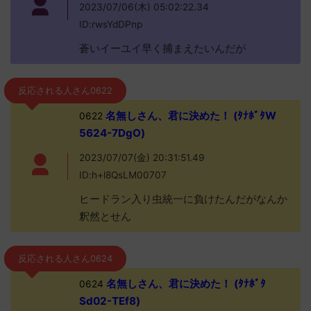
2023/07/06(木) 05:02:22.34
ID:rwsYdDPnp
蒼いイーユイ早く捕まえたいんだが
反応される人さん0622
名無しさん、君に決めた！ (ﾀﾅﾎﾞﾀW
0622
5624-7DgO)
2023/07/07(金) 20:31:51.49
ID:h+l8QsLM00707
ヒードラン入り虫統一に負けたんだがなんか
釈然とせん
反応される人さん0624
名無しさん、君に決めた！ (ﾀﾅﾎﾞﾀ
0624
Sd02-TEf8)