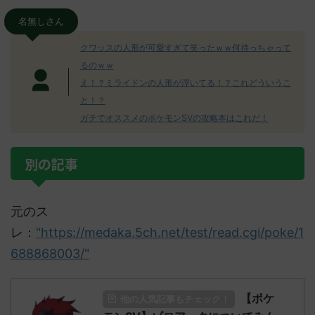
名無しさん
クワッスの人形が可愛すぎて笑ったｗｗ何持っちゃって
るのｗｗ
え！？ミライドンの人形が浮いてる！？これどういうこ
と！？
ガチでオススメのポケモンSVの攻略本はこれだ！
別の記事
元のス
レ：
"https://medaka.5ch.net/test/read.cgi/poke/1
688868003/"
【ポケ
他の人気記事もチェック！