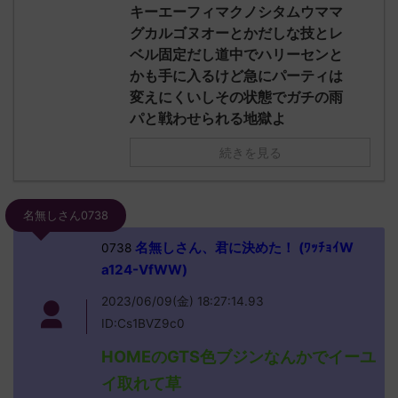
キーエーフィマクノシタムウママ
グカルゴヌオーとかだしな技とレ
ベル固定だし道中でハリーセンと
かも手に入るけど急にパーティは
変えにくいしその状態でガチの雨
パと戦わせられる地獄よ
続きを見る
名無しさん0738
名無しさん、君に決めた！ (ﾜｯﾁｮｲW
0738
a124-VfWW)
2023/06/09(金) 18:27:14.93
ID:Cs1BVZ9c0
HOMEのGTS色ブジンなんかでイーユ
イ取れて草