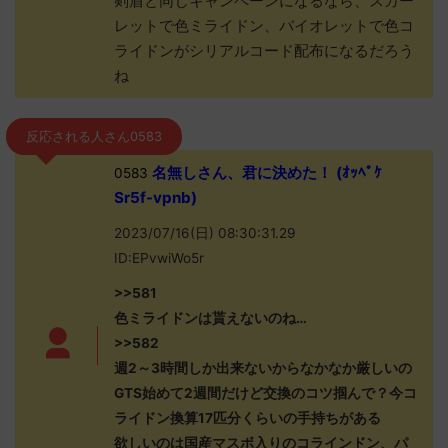
剣盾と同じキャンペーンになるなら、スカー
レットで色ミライドン、バイオレットで色コ
ライドンがシリアルコード配布になるだろう
ね
反応される人さん0583
名無しさん、君に決めた！ (ｵｯﾍﾟｹ
0583
Sr5f-vpnb)
2023/07/16(日) 08:30:31.29
ID:EPvwiWo5r
>>581
色ミライドンは貰えないのね…
>>582
週2～3時間しか出来ないからなかなか厳しいの
GTS始めて2週間だけど交換のコツ掴んで？今コ
ライドン換算17匹分くらいの手持ちがある
欲しいのは国産マスボ入りのコラインドン、パ