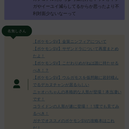
ガやイーユイ減らしてるからか思ったより不
利対面少ないなーって
名無しさん
【ポケモンSV】金策ニンフィアについて
【ポケモンSV】サザンドラについて再度まとめ
たよ！
【ポケモンSV】こだわりめがねは誰に持たせる
べき！？
【ポケモンSV】ウルガモスを仮想敵に岩封積ん
でるデカヌチャンが居るらしい
ニャオハちゃんの本格的な人形が登場！本当凄い
です！
コライドンの人形が遂に登場！！1度でも見てみ
るべき！
ガチでオススメのポケモンSVの攻略本はこれ
だ！