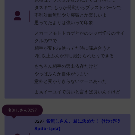
タスキで もうか発動からブラストバーンで
不利対面無理やり突破とか楽しいよ
思ってたよりは強いって印象
スカーフモトトカゲとかのシッポ切りのサイ
クルの中で
相手が変化技使ってた時に噛み合うと
2回以上ふんか押し続けられたりできる
もちろん相手の選出依存だけど
やっぱふんか自体がつよい
意外と受かりきらないケースあった
まぁイーユイで良いと言えば良いんすけど
名無しさん0297
名無しさん、君に決めた！ (ｻｻｸｯﾃﾛﾗ
0297
Spdb-Lpsr)