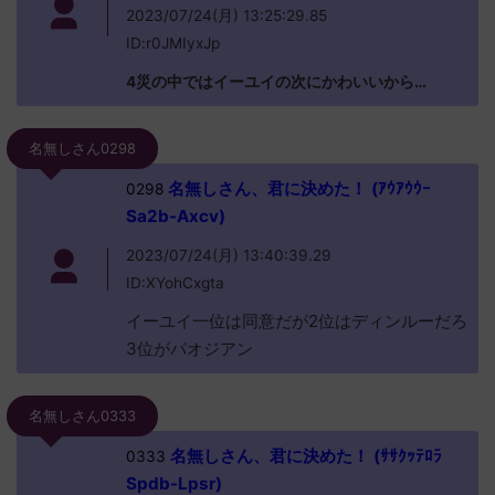
2023/07/24(月) 13:25:29.85
ID:r0JMIyxJp
4災の中ではイーユイの次にかわいいから…
名無しさん0298
名無しさん、君に決めた！ (ｱｳｱｳｳｰ
0298
Sa2b-Axcv)
2023/07/24(月) 13:40:39.29
ID:XYohCxgta
イーユイ一位は同意だが2位はディンルーだろ
3位がパオジアン
名無しさん0333
名無しさん、君に決めた！ (ｻｻｸｯﾃﾛﾗ
0333
Spdb-Lpsr)