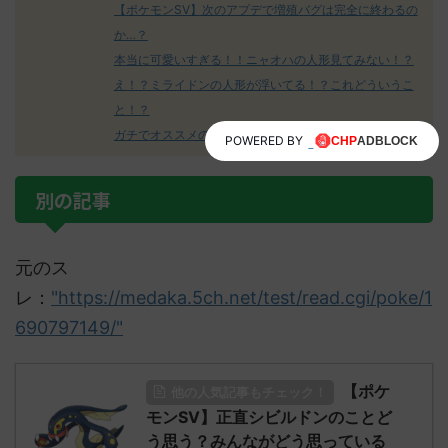
【ポケモンSV】次のアプデで増殖バグは完全に終わるの
か…？
本当に可愛いすぎる！！ニャオハの人形見てみない！？
え！？ミライドンの人形が浮いてる！？これどういうこ
と！？
ガチでオススメのポケモンSVの攻略本はこれだ！
POWERED BY
別の記事
元のス
レ：
"https://medaka.5ch.net/test/read.cgi/poke/1
690797149/"
【ポケ
他の人気記事もチェック！
モンSV】正直シビルドンのことど
う思う？みんながどう思っている