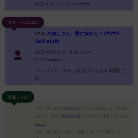
ほぼメガバンギじゃねーか
名無しさん0236
名無しさん、君に決めた！ (ｱｳｱｳｳｰ
0236
Sa1f-aLtA)
2023/08/02(水) 18:32:36.94
ID:PfXvf44fa
メカバンギラスなら実装済みだから我慢して
ね
名無しさん
【ポケモンSV】色厳選頑張ってる人達のコメントをまと
めたよ！ 初めて孵化色厳選してて今500体目くらいだが
出ない
【ポケモンSV】コダック系統についてどう思う！？