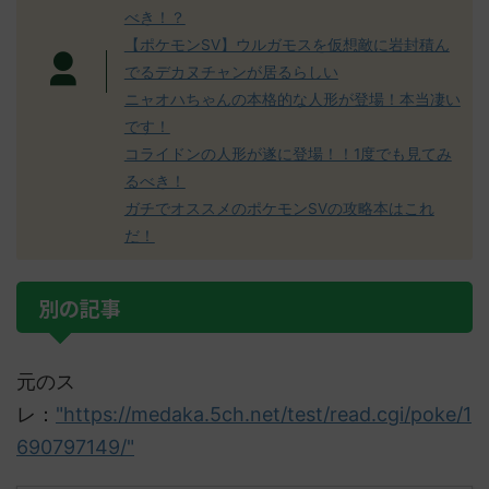
べき！？
【ポケモンSV】ウルガモスを仮想敵に岩封積ん
でるデカヌチャンが居るらしい
ニャオハちゃんの本格的な人形が登場！本当凄い
です！
コライドンの人形が遂に登場！！1度でも見てみ
るべき！
ガチでオススメのポケモンSVの攻略本はこれ
だ！
別の記事
元のス
レ：
"https://medaka.5ch.net/test/read.cgi/poke/1
690797149/"