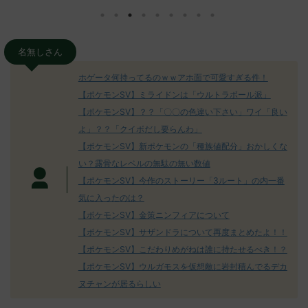
さん、君に決め
ad.cgi/poke/1687575951/" 名無しさ
レ："https://
z)
ん0890 0890 名無しさん、君に決め
ad.cgi/pok
た！ (ﾜｯﾁｮｲW d56d-NwUu)
る人さん062
O9iU0 リージョ
2023/06/28(水)
に決めた！ (ｱｳ
名無しさん
だただダグト
01:07:00.69ID:oUI00NrJ0 エクスレ
2023/06/27
されたウミト
ッグヘルムかっこいいから助かる 名
08:19:23.
ホゲータ何持ってるのｗｗアホ面で可愛すぎる件！
ん0702
無しさん0971 0971 名無しさん、君に
え忘れたガ
【ポケモンSV】ミライドンは「ウルトラボール派」
めた！ (ﾜｯﾁ
決めた！ (ﾜｯﾁｮｲW b524-NwUu)
たラウドボーン
【ポケモンSV】？？「〇〇の色違い下さい」ワイ「良い
2023/06/28(水 ...
しさん0624
決めた！ (ﾜｯﾁｮ
よ」？？「クイボだし要らんわ」
【ポケモンSV】新ポケモンの「種族値配分」おかしくな
い？露骨なレベルの無駄の無い数値
【ポケモンSV】今作のストーリー「3ルート」の内一番
気に入ったのは？
【ポケモンSV】金策ニンフィアについて
【ポケモンSV】サザンドラについて再度まとめたよ！！
【ポケモンSV】こだわりめがねは誰に持たせるべき！？
【ポケモンSV】ウルガモスを仮想敵に岩封積んでるデカ
ヌチャンが居るらしい