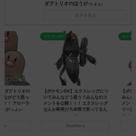
ダグトリオのほうがっょぃ
続きを見る
ポケモンSV
ポケモンSV
2023/9/8
2023/9/8
ダグトリオの
【ポケモンSV】エクスレッグにつ
【ポケモン
ながどう思っ
いてみんなどう思う？みんなのコ
みんなどう
！ アローラ
メントを公開！！！ エクスレッグ
メントを集
がっょぃ
なんか即死だろ本気で言ってるん
リーはバタ
か
るよりビビ
についてどう
トラさ
元のス
みんなは「エクスレッグ」についてど
ReadMore
.net/test/re
う思ってる？ 初めの記事 元のス
みんなは「
930/" 名無しさ
レ："https://medaka.5ch.net/test/re
思ってる？ 