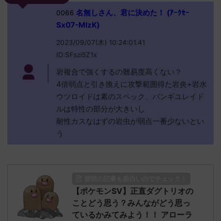
名無しさん、君に決めた！ (ｱｰｸｾｰ
0066
Sx07-MIzK)
2023/09/07(木) 10:24:01.41
ID:SFszi5Z1x
岩複合で強くするの難易度高くない？
4倍弱点と引き換えに攻撃範囲得た岩炎+岩水
ウツロイドは素のスペック、バンギユレイド
ルは特性の部分が大きいし
耐性カスなはずの岩虫が弱点一番少ないとい
う
前回の記事も面白いのでチェック！
【ポケモンSV】正直ダグトリオの
ことどう思う？みんながどう思っ
ているかみてみよう！！ アローラ