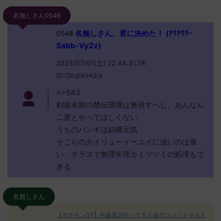
名無しさん0548
名無しさん、君に決めた！ (ｱｳｱｳｳｰ
0548
Sabb-Vy2z)
2023/07/01(土) 22:44:31.78
ID:OoqhKHU/a
>>543
剣盾末期の禁伝環境は無視すべし、あんなん
二度とやってほしくない
うちのバンギは結構元気
そこらのカイリューイーユイに強いのは偉
い、テラスで無理矢理カミツツミの処理もで
きる
名無しさん
【ポケモンSV】色厳選頑張ってる人達のコメントをまと