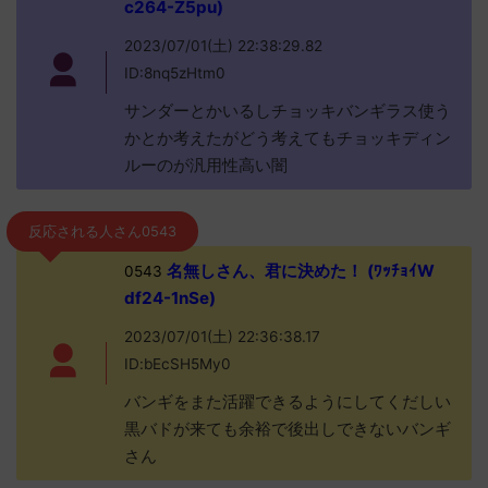
c264-Z5pu)
2023/07/01(土) 22:38:29.82
ID:8nq5zHtm0
サンダーとかいるしチョッキバンギラス使う
かとか考えたがどう考えてもチョッキディン
ルーのが汎用性高い闇
反応される人さん0543
名無しさん、君に決めた！ (ﾜｯﾁｮｲW
0543
df24-1nSe)
2023/07/01(土) 22:36:38.17
ID:bEcSH5My0
バンギをまた活躍できるようにしてくだしい
黒バドが来ても余裕で後出しできないバンギ
さん