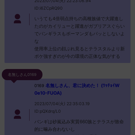
2023/07/04(火) 22:23:06.94
ID:i6ZCpRQ90
いうても4倍弱点持ちの高種族値で大躍進し
たのがカイリューと躍進がガブリアスぐらい
でバンギラスもボーマンダもパッとしないよ
な
使用率上位の顔ぶれ見るとテラスタルより新
ポケ強すぎのが今の環境の正体な気がする
名無しさん0169
名無しさん、君に決めた！ (ﾜｯﾁｮｲW
0169
0e10-FUOA)
2023/07/04(火) 22:35:03.19
ID:pQXdrq/L0
バンギは砂嵐込み実質660族とテラスが致命
的に噛み合わないし