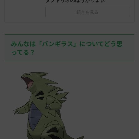
ダグトリオのほうがっょぃ
2023/06/28(水 ...
しさん0624
決めた！ (ﾜｯﾁｮ
続きを見る
みんなは「バンギラス」についてどう思
ってる？