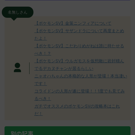
名無しさん
【ポケモンSV】金策ニンフィアについて
【ポケモンSV】サザンドラについて再度まとめ
たよ！
【ポケモンSV】こだわりめがねは誰に持たせる
べき！？
【ポケモンSV】ウルガモスを仮想敵に岩封積ん
でるデカヌチャンが居るらしい
ニャオハちゃんの本格的な人形が登場！本当凄い
です！
コライドンの人形が遂に登場！！1度でも見てみ
るべき！
ガチでオススメのポケモンSVの攻略本はこれ
だ！
別の記事