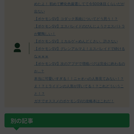
めたよ！ 初めて孵化色厳選してて今500体目くらいだが
出ない
【ポケモンSV】コダック系統についてどう思う！？
【ポケモンSV】エスバレイドのびんじょうクエスパトラ
が鬱陶しい！
【ポケモンSV】ミカルゲ＝めんどくさい、許さない
【ポケモンSV】グレンアルマよ！エスバレイドで砕ける
なｗｗｗ
【ポケモンSV】次のアプデで増殖バグは完全に終わるの
か…？
本当に可愛いすぎる！！ニャオハの人形見てみない！？
え！？ミライドンの人形が浮いてる！？これどういうこ
と！？
ガチでオススメのポケモンSVの攻略本はこれだ！
別の記事