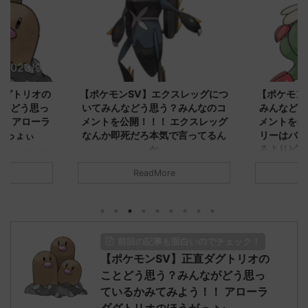
2023/9/8
2023/9/8
ダグトリオの
【ポケモンSV】エクスレッグにつ
【ポケモン
ながどう思っ
いてみんなどう思う？みんなのコ
みんなどう
！ アローラ
メントを公開！！！ エクスレッグ
メントを集
がっょぃ
なんか即死だろ本気で言ってるん
リーはバタ
か
るよりビビ
についてどう
トラさ
元のス
みんなは「エクスレッグ」についてど
ReadMore
.net/test/re
う思ってる？ 初めの記事 元のス
みんなは「
930/" 名無しさ
レ："https://medaka.5ch.net/test/re
思ってる？ 
さん、君に決め
ad.cgi/poke/1687575951/" 名無しさ
レ："https://
z)
ん0890 0890 名無しさん、君に決め
ad.cgi/pok
た！ (ﾜｯﾁｮｲW d56d-NwUu)
る人さん062
前回の記事も面白いのでチェック！
O9iU0 リージョ
2023/06/28(水)
に決めた！ (ｱｳ
だただダグト
【ポケモンSV】正直ダグトリオの
01:07:00.69ID:oUI00NrJ0 エクスレ
2023/06/27
されたウミト
ッグヘルムかっこいいから助かる 名
08:19:23.
ことどう思う？みんながどう思っ
ん0702
無しさん0971 0971 名無しさん、君に
え忘れたガ
ているかみてみよう！！ アローラ
めた！ (ﾜｯﾁ
決めた！ (ﾜｯﾁｮｲW b524-NwUu)
たラウドボーン