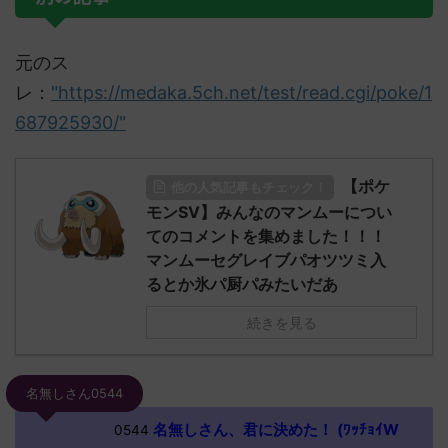
元のス
レ：
"https://medaka.5ch.net/test/read.cgi/poke/1
687925930/"
【ポケ
他の人気記事もチェック！
モンSV】みんなのマンムーについ
てのコメントを集めました！！！
マンムーセグレイブパオツツミ入
るとか氷パ厨パみたいだあ
続きを見る
名無しさん0544
名無しさん、君に決めた！ (ﾜｯﾁｮｲW
0544