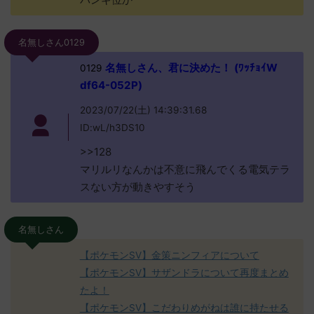
名無しさん0129
名無しさん、君に決めた！ (ﾜｯﾁｮｲW
0129
df64-052P)
2023/07/22(土) 14:39:31.68
ID:wL/h3DS10
>>128
マリルリなんかは不意に飛んでくる電気テラ
スない方が動きやすそう
名無しさん
【ポケモンSV】金策ニンフィアについて
【ポケモンSV】サザンドラについて再度まとめ
たよ！
【ポケモンSV】こだわりめがねは誰に持たせる