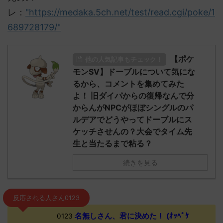
レ：
"https://medaka.5ch.net/test/read.cgi/poke/1
689728179/"
【ポケ
他の人気記事もチェック！
モンSV】ドーブルについて気にな
るから、コメントを集めてみた
よ！ 旧ダイパからの復帰なんで分
からんがNPCがほぼシングルのパ
ルデアでどうやってドーブルにス
ケッチさせんの？大会でタイム先
生と当たるまで粘る？
続きを見る
反応される人さん0123
名無しさん、君に決めた！ (ｵｯﾍﾟｹ
0123