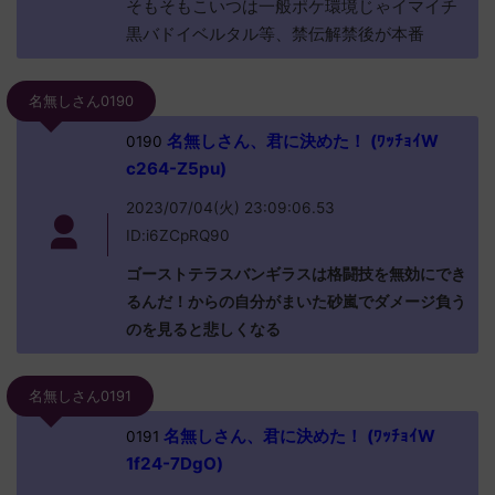
そもそもこいつは一般ポケ環境じゃイマイチ
黒バドイベルタル等、禁伝解禁後が本番
名無しさん0190
名無しさん、君に決めた！ (ﾜｯﾁｮｲW
0190
c264-Z5pu)
2023/07/04(火) 23:09:06.53
ID:i6ZCpRQ90
ゴーストテラスバンギラスは格闘技を無効にでき
るんだ！からの自分がまいた砂嵐でダメージ負う
のを見ると悲しくなる
名無しさん0191
名無しさん、君に決めた！ (ﾜｯﾁｮｲW
0191
1f24-7DgO)