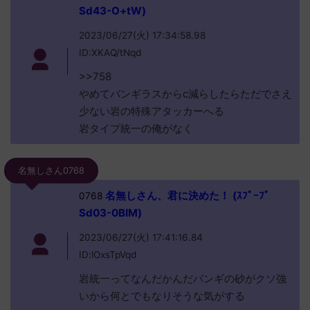
Sd43-O+tW)
2023/06/27(火) 17:34:58.98
ID:XKAQ/tNqd
>>758
やめてバンギラスからc減らしたらただでさえ
少ない岩の特殊アタッカーへる
岩タイプ統一の俺がなく
名無しさん0768
名無しさん、君に決めた！ (ｽﾌﾟｰﾌﾟ
0768
Sd03-0BIM)
2023/06/27(火) 17:41:16.84
ID:lOxsTpVqd
岩統一ってなんだかんだバンギの砂がクソ強
いから何とでもなりそうな気がする