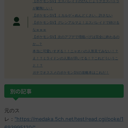
【ポケモンSV】エスバレイドのびんじょうクエスパトラ
が鬱陶しい！
【ポケモンSV】ミカルゲ＝めんどくさい、許さない
【ポケモンSV】グレンアルマよ！エスバレイドで砕ける
なｗｗｗ
【ポケモンSV】次のアプデで増殖バグは完全に終わるの
か…？
本当に可愛いすぎる！！ニャオハの人形見てみない！？
え！？ミライドンの人形が浮いてる！？これどういうこ
と！？
ガチでオススメのポケモンSVの攻略本はこれだ！
別の記事
元のス
レ：
"https://medaka.5ch.net/test/read.cgi/poke/1
693995120/"