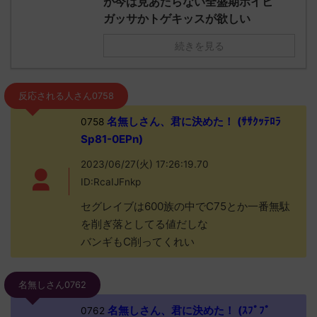
が今は見あたらない全盛期ポイヒ
ガッサかトゲキッスが欲しい
続きを見る
反応される人さん0758
名無しさん、君に決めた！ (ｻｻｸｯﾃﾛﾗ
0758
Sp81-0EPn)
2023/06/27(火) 17:26:19.70
ID:RcaIJFnkp
セグレイブは600族の中でC75とか一番無駄
を削ぎ落としてる値だしな
バンギもC削ってくれい
名無しさん0762
名無しさん、君に決めた！ (ｽﾌﾟﾌﾟ
0762