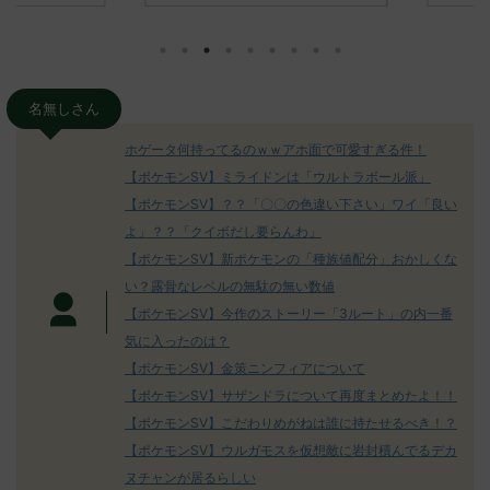
みんなは「
930/" 名無しさ
レ："https://medaka.5ch.net/test/re
思ってる？ 
さん、君に決め
ad.cgi/poke/1687575951/" 名無しさ
レ："https://
z)
ん0890 0890 名無しさん、君に決め
ad.cgi/pok
た！ (ﾜｯﾁｮｲW d56d-NwUu)
る人さん062
O9iU0 リージョ
2023/06/28(水)
に決めた！ (ｱｳ
名無しさん
だただダグト
01:07:00.69ID:oUI00NrJ0 エクスレ
2023/06/27
されたウミト
ッグヘルムかっこいいから助かる 名
08:19:23.
ホゲータ何持ってるのｗｗアホ面で可愛すぎる件！
ん0702
無しさん0971 0971 名無しさん、君に
え忘れたガ
【ポケモンSV】ミライドンは「ウルトラボール派」
めた！ (ﾜｯﾁ
決めた！ (ﾜｯﾁｮｲW b524-NwUu)
たラウドボーン
【ポケモンSV】？？「〇〇の色違い下さい」ワイ「良い
2023/06/28(水 ...
しさん0624
決めた！ (ﾜｯﾁｮ
よ」？？「クイボだし要らんわ」
【ポケモンSV】新ポケモンの「種族値配分」おかしくな
い？露骨なレベルの無駄の無い数値
【ポケモンSV】今作のストーリー「3ルート」の内一番
気に入ったのは？
【ポケモンSV】金策ニンフィアについて
【ポケモンSV】サザンドラについて再度まとめたよ！！
【ポケモンSV】こだわりめがねは誰に持たせるべき！？
【ポケモンSV】ウルガモスを仮想敵に岩封積んでるデカ
ヌチャンが居るらしい