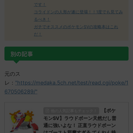
です！
コライドンの人形が遂に登場！！1度でも見てみ
るべき！
ガチでオススメのポケモンSVの攻略本はこれ
だ！
別の記事
元のス
レ：
"https://medaka.5ch.net/test/read.cgi/poke/1
670506289/"
【ポケ
他の人気記事もチェック！
モンSV】ラウドボーン天然だし普
通に強いよな！ 正直ラウドボーン
はゴースト邪魔すぎる てんねん持