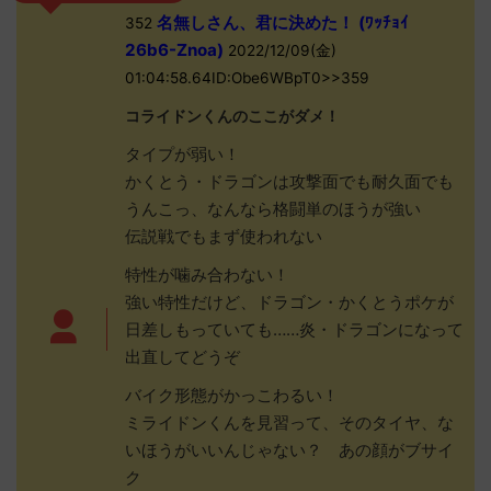
名無しさん、君に決めた！ (ﾜｯﾁｮｲ
352
26b6-Znoa)
2022/12/09(金)
01:04:58.64ID:Obe6WBpT0>>359
コライドンくんのここがダメ！
タイプが弱い！
かくとう・ドラゴンは攻撃面でも耐久面でも
うんこっ、なんなら格闘単のほうが強い
伝説戦でもまず使われない
特性が噛み合わない！
強い特性だけど、ドラゴン・かくとうポケが
日差しもっていても……炎・ドラゴンになって
出直してどうぞ
バイク形態がかっこわるい！
ミライドンくんを見習って、そのタイヤ、な
いほうがいいんじゃない？ あの顔がブサイ
ク