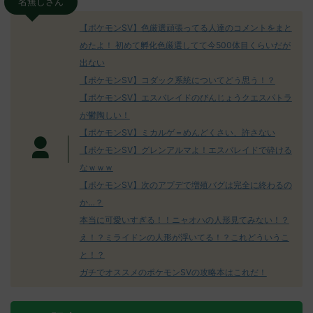
名無しさん
【ポケモンSV】色厳選頑張ってる人達のコメントをまと
めたよ！ 初めて孵化色厳選してて今500体目くらいだが
出ない
【ポケモンSV】コダック系統についてどう思う！？
【ポケモンSV】エスバレイドのびんじょうクエスパトラ
が鬱陶しい！
【ポケモンSV】ミカルゲ＝めんどくさい、許さない
【ポケモンSV】グレンアルマよ！エスバレイドで砕ける
なｗｗｗ
【ポケモンSV】次のアプデで増殖バグは完全に終わるの
か…？
本当に可愛いすぎる！！ニャオハの人形見てみない！？
え！？ミライドンの人形が浮いてる！？これどういうこ
と！？
ガチでオススメのポケモンSVの攻略本はこれだ！