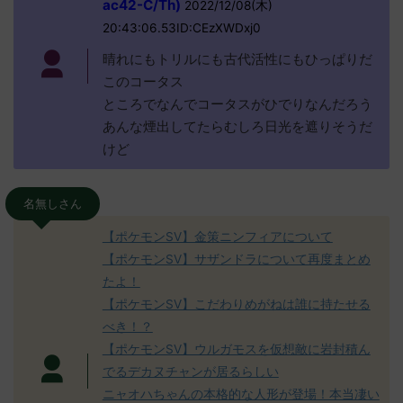
ac42-C/Th)
2022/12/08(木)
20:43:06.53ID:CEzXWDxj0
晴れにもトリルにも古代活性にもひっぱりだ
このコータス
ところでなんでコータスがひでりなんだろう
あんな煙出してたらむしろ日光を遮りそうだ
けど
名無しさん
【ポケモンSV】金策ニンフィアについて
【ポケモンSV】サザンドラについて再度まとめ
たよ！
【ポケモンSV】こだわりめがねは誰に持たせる
べき！？
【ポケモンSV】ウルガモスを仮想敵に岩封積ん
でるデカヌチャンが居るらしい
ニャオハちゃんの本格的な人形が登場！本当凄い