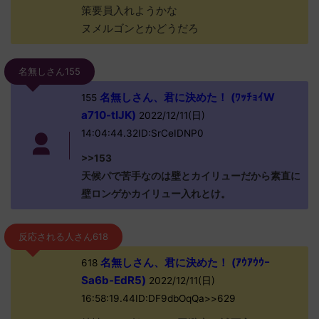
策要員入れようかな
ヌメルゴンとかどうだろ
名無しさん155
名無しさん、君に決めた！ (ﾜｯﾁｮｲW
155
a710-tIJK)
2022/12/11(日)
14:04:44.32ID:SrCeIDNP0
>>153
天候パで苦手なのは壁とカイリューだから素直に
壁ロンゲかカイリュー入れとけ。
反応される人さん618
名無しさん、君に決めた！ (ｱｳｱｳｳｰ
618
Sa6b-EdR5)
2022/12/11(日)
16:58:19.44ID:DF9dbOqQa>>629