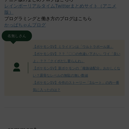
レインボーリアルタイムTwitterまとめサイト（アニメ
版）
プログラミングと働き方のブログはこちら
かっぱちゃんブログ
名無しさん
【ポケモンSV】ミライドンは「ウルトラボール派」
【ポケモンSV】？？「〇〇の色違い下さい」ワイ「良い
よ」？？「クイボだし要らんわ」
【ポケモンSV】新ポケモンの「種族値配分」おかしくな
い？露骨なレベルの無駄の無い数値
【ポケモンSV】今作のストーリー「3ルート」の内一番
気に入ったのは？