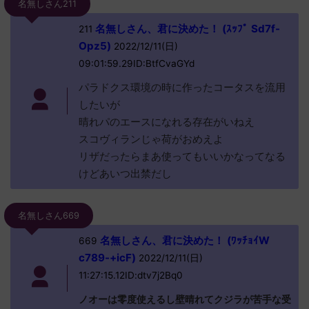
名無しさん211
名無しさん、君に決めた！ (ｽｯﾌﾟ Sd7f-
211
Opz5)
2022/12/11(日)
09:01:59.29ID:BtfCvaGYd
パラドクス環境の時に作ったコータスを流用
したいが
晴れパのエースになれる存在がいねえ
スコヴィランじゃ荷がおめえよ
リザだったらまあ使ってもいいかなってなる
けどあいつ出禁だし
名無しさん669
名無しさん、君に決めた！ (ﾜｯﾁｮｲW
669
c789-+icF)
2022/12/11(日)
11:27:15.12ID:dtv7j2Bq0
ノオーは零度使えるし壁晴れてクジラが苦手な受