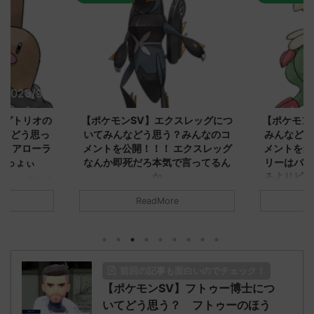
2023/9/8
2023/9/8
ダグトリオの
【ポケモンSV】エクスレッグにつ
【ポケモン
ながどう思っ
いてみんなどう思う？みんなのコ
みんなどう
！ アローラ
メントを公開！！！ エクスレッグ
メントを集
がっょぃ
なんか即死だろ本気で言ってるん
リーはバタ
か
るよりビビ
についてどう
トラさ
元のス
みんなは「エクスレッグ」についてど
ReadMore
.net/test/re
う思ってる？ 初めの記事 元のス
みんなは「
930/" 名無しさ
レ："https://medaka.5ch.net/test/re
思ってる？ 
さん、君に決め
ad.cgi/poke/1687575951/" 名無しさ
レ："https://
z)
ん0890 0890 名無しさん、君に決め
ad.cgi/pok
た！ (ﾜｯﾁｮｲW d56d-NwUu)
る人さん062
前回の記事も面白いのでチェック！
O9iU0 リージョ
2023/06/28(水)
に決めた！ (ｱｳ
だただダグト
【ポケモンSV】フトゥー博士につ
01:07:00.69ID:oUI00NrJ0 エクスレ
2023/06/27
されたウミト
ッグヘルムかっこいいから助かる 名
08:19:23.
いてどう思う？ フトゥーのほう
ん0702
無しさん0971 0971 名無しさん、君に