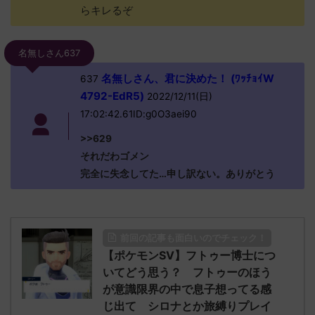
らキレるぞ
名無しさん637
名無しさん、君に決めた！ (ﾜｯﾁｮｲW
637
4792-EdR5)
2022/12/11(日)
17:02:42.61ID:g0O3aei90
>>629
それだわゴメン
完全に失念してた…申し訳ない。ありがとう
前回の記事も面白いのでチェック！
【ポケモンSV】フトゥー博士につ
いてどう思う？ フトゥーのほう
が意識限界の中で息子想ってる感
じ出て シロナとか旅縛りプレイ