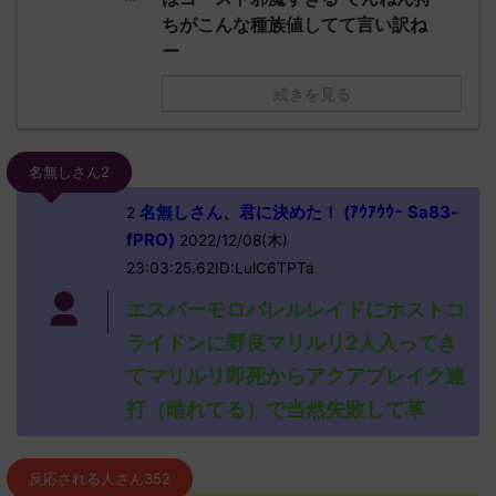
ちがこんな種族値してて言い訳ね
ー
続きを見る
名無しさん2
名無しさん、君に決めた！ (ｱｳｱｳｳｰ Sa83-
2
fPRO)
2022/12/08(木)
23:03:25.62ID:LulC6TPTa
エスパーモロバレルレイドにホストコ
ライドンに野良マリルリ2人入ってき
てマリルリ即死からアクアブレイク連
打（晴れてる）で当然失敗して草
反応される人さん352