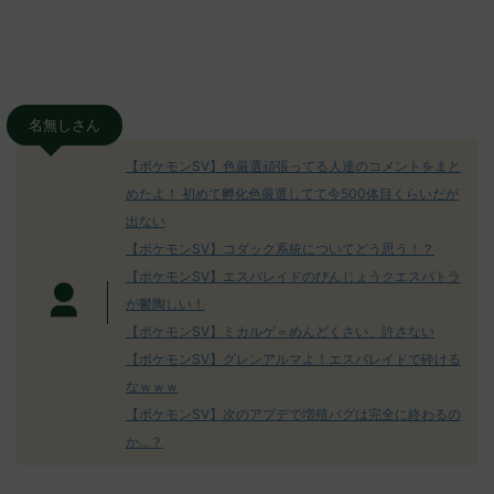
名無しさん
【ポケモンSV】色厳選頑張ってる人達のコメントをまと
めたよ！ 初めて孵化色厳選してて今500体目くらいだが
出ない
【ポケモンSV】コダック系統についてどう思う！？
【ポケモンSV】エスバレイドのびんじょうクエスパトラ
が鬱陶しい！
【ポケモンSV】ミカルゲ＝めんどくさい、許さない
【ポケモンSV】グレンアルマよ！エスバレイドで砕ける
なｗｗｗ
【ポケモンSV】次のアプデで増殖バグは完全に終わるの
か…？