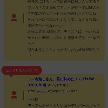
特性のにげあしって回避率に補正入ってる？
ワッカネズミ集めてて、不意打ちで戦闘入っ
て初撃のでんこうせっかが外れたんだよね
それも一回や二回じゃなくて、なんなら3回
連続で当たらなかった
天候は普通の晴れで、テキストは「当たらな
かった」表記。お互いに無補正で同レベルだ
った
似たようなことなった人いたら情報が知りた
い
反応される人さん629
名無しさん、君に決めた！ (ﾜｯﾁｮｲW
629
8700-/tBi)
2022/12/11(日)
17:01:29.89ID:1yMKfcIp0>>637
>>618
使ってんのがイキリンコかデリバードだった