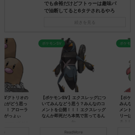
でも余裕だけどフトゥーは趣味パ
で油断してると6タテされるやろ
続きを見る
ポケモンSV
ポケモンSV
2023/9/8
2023/9/8
ダグトリオの
【ポケモンSV】エクスレッグにつ
【ポケモン
ながどう思っ
いてみんなどう思う？みんなのコ
みんなどう
！ アローラ
メントを公開！！！ エクスレッグ
メントを集
がっょぃ
なんか即死だろ本気で言ってるん
リーはバタ
か
るよりビビ
についてどう
トラさ
元のス
みんなは「エクスレッグ」についてど
ReadMore
.net/test/re
う思ってる？ 初めの記事 元のス