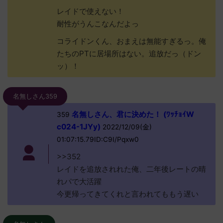
レイドで使えない！
耐性がうんこなんだよっ
コライドンくん、おまえは無能すぎるっ。俺
たちのPTに居場所はない。追放だっ（ドン
ッ）！
名無しさん359
名無しさん、君に決めた！ (ﾜｯﾁｮｲW
359
c024-1JYy)
2022/12/09(金)
01:07:15.79ID:C9I/Pqxw0
>>352
レイドを追放されれた俺、二年後レートの晴
れパで大活躍
今更帰ってきてくれと言われてももう遅い