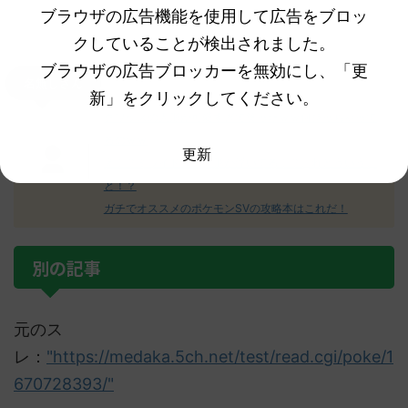
ブラウザの広告機能を使用して広告をブロッ
クしていることが検出されました。
ブラウザの広告ブロッカーを無効にし、「更
名無しさん
新」をクリックしてください。
クワッスの人形が可愛すぎて笑ったｗｗ何持っちゃって
るのｗｗ
更新
え！？ミライドンの人形が浮いてる！？これどういうこ
と！？
ガチでオススメのポケモンSVの攻略本はこれだ！
別の記事
元のス
レ：
"https://medaka.5ch.net/test/read.cgi/poke/1
670728393/"