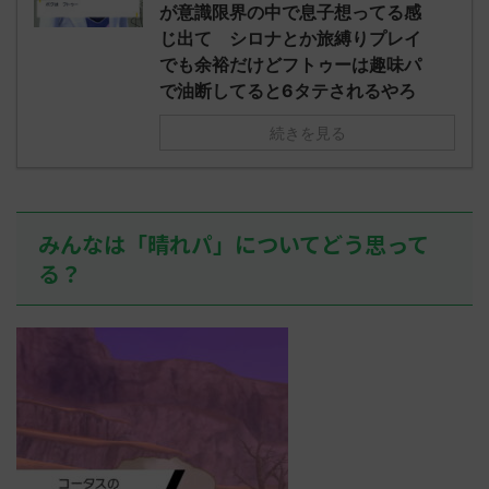
え忘れたガ
が意識限界の中で息子想ってる感
めた！ (ﾜｯﾁ
決めた！ (ﾜｯﾁｮｲW b524-NwUu)
たラウドボーン
じ出て シロナとか旅縛りプレイ
2023/06/28(水 ...
しさん0624
でも余裕だけどフトゥーは趣味パ
決めた！ (ﾜｯﾁｮ
で油断してると6タテされるやろ
続きを見る
みんなは「晴れパ」についてどう思って
る？