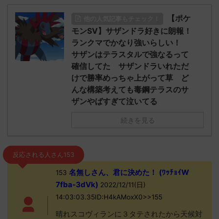
【ポケ
他の人気記事もチェック！
モンSV】サザンドラ好きに朗報！
ランクマでかなり強いらしい！
サザンはテラスタルで強なるって
確信してた サザンドラいれただ
けで勝率めっちゃ上がって草 ど
んな構築考えても毒鋼テラスのサ
ザンやばすぎて泣いてる
続きを見る
反応される人さん153
名無しさん、君に決めた！ (ﾜｯﾁｮｲW
153
7fba-3dVk)
2022/12/11(日)
14:03:03.35ID:H4kAMoxX0>>155
晴れスコヴィランに３タテされたから天候対