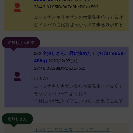
23:43:01.95ID:0aZcBhcD0>>592
コマタナかキリキザンの大量発生狙ってるけ
どドラパの進化前ばっかり出て来る気がする
名無しさん592
名無しさん、君に決めた！ (ﾜｯﾁｮｲ e658-
592
4FAg)
2022/12/07(水)
23:46:03.28ID:PZpZL+bx0
>>579
コマタナキリキザンなら大量発生じゃなくて
そうぐうパワーでよくね？
竹林にはがねタイプこいつらしか出てこんぞ
名無しさん
【ポケモンSV】金策ニンフィアについて