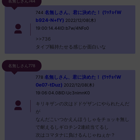
名無しさん744
名無しさん、君に決めた！ (ﾜｯﾁｮｲW
744
b924-N+fY)
2022/12/08(木)
19:00:14.44ID:b7w/4NFo0
>>736
タイプ幅持たせる感じか面白いな
名無しさん778
名無しさん、君に決めた！ (ﾜｯﾁｮｲW
778
0e07-tDuz)
2022/12/08(木)
19:06:04.08ID:Uc3nimnK0
キリキザンの次はドドゲザンにやられたんだ
が
なんだこいつかえんほうしゃをチョッキ無し
で耐えるしギロチン2連続当てるし
次はコマタナに負けるんじゃねぇか？