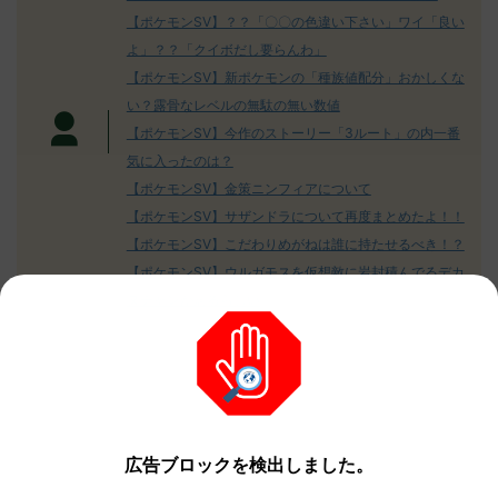
めた！ (ﾜｯﾁ
決めた！ (ﾜｯﾁｮｲW b524-NwUu)
たラウドボーン
【ポケモンSV】？？「〇〇の色違い下さい」ワイ「良い
2023/06/28(水 ...
しさん0624
決めた！ (ﾜｯﾁｮ
よ」？？「クイボだし要らんわ」
【ポケモンSV】新ポケモンの「種族値配分」おかしくな
い？露骨なレベルの無駄の無い数値
【ポケモンSV】今作のストーリー「3ルート」の内一番
気に入ったのは？
【ポケモンSV】金策ニンフィアについて
【ポケモンSV】サザンドラについて再度まとめたよ！！
【ポケモンSV】こだわりめがねは誰に持たせるべき！？
【ポケモンSV】ウルガモスを仮想敵に岩封積んでるデカ
ヌチャンが居るらしい
広告ブロックを検出しました。