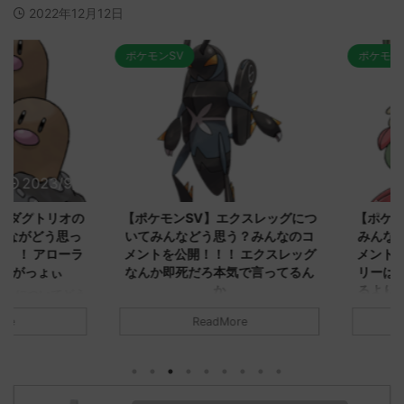
2022年12月12日
ポケモンSV
ポケモンSV
2023/9/8
2023/9/8
ダグトリオの
【ポケモンSV】エクスレッグにつ
【ポケモン
ながどう思っ
いてみんなどう思う？みんなのコ
みんなどう
！ アローラ
メントを公開！！！ エクスレッグ
メントを集
がっょぃ
なんか即死だろ本気で言ってるん
リーはバタ
か
るよりビビ
についてどう
トラさ
元のス
みんなは「エクスレッグ」についてど
ReadMore
.net/test/re
う思ってる？ 初めの記事 元のス
みんなは「
930/" 名無しさ
レ："https://medaka.5ch.net/test/re
思ってる？ 
さん、君に決め
ad.cgi/poke/1687575951/" 名無しさ
レ："https://
z)
ん0890 0890 名無しさん、君に決め
ad.cgi/pok
た！ (ﾜｯﾁｮｲW d56d-NwUu)
る人さん062