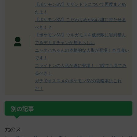
【ポケモンSV】サザンドラについて再度まとめ
たよ！
【ポケモンSV】こだわりめがねは誰に持たせる
べき！？
【ポケモンSV】ウルガモスを仮想敵に岩封積ん
でるデカヌチャンが居るらしい
ニャオハちゃんの本格的な人形が登場！本当凄い
です！
コライドンの人形が遂に登場！！1度でも見てみ
るべき！
ガチでオススメのポケモンSVの攻略本はこれ
だ！
別の記事
元のス