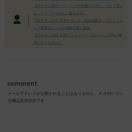
【ポケモンSV】？？「〇〇の色違い下さい」ワイ「良い
よ」？？「クイボだし要らんわ」
【ポケモンSV】新ポケモンの「種族値配分」おかしくな
い？露骨なレベルの無駄の無い数値
【ポケモンSV】今作のストーリー「3ルート」の内一番
気に入ったのは？
comment
メールアドレスが公開されることはありません。
※
が付いてい
る欄は必須項目です