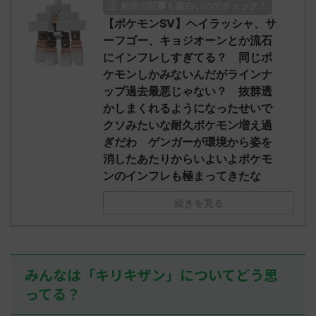
前回の記事も面白いのでチェック！
O9iU0 リージョ
2023/06/28(水)
に決めた！ (ｱｳ
だただダグト
【ポケモンSV】ヘイラッシャ、サ
01:07:00.69ID:oUI00NrJ0 エクスレ
2023/06/27
されたウミト
ッグヘルムかっこいいから助かる 名
08:19:23.
ーフゴー、キョジオーンとか流石
ん0702
無しさん0971 0971 名無しさん、君に
え忘れたガ
にインフレしすぎてる？ 同じポ
めた！ (ﾜｯﾁ
決めた！ (ﾜｯﾁｮｲW b524-NwUu)
たラウドボーン
ケモンしかみないんだがラインナ
2023/06/28(水 ...
しさん0624
ップ過去最悪じゃない？ 抜群透
決めた！ (ﾜｯﾁｮ
かしまくれるようになったせいで
クソみたいな耐久ポケモン増え過
ぎだわ ゲンガーが環境から姿を
消したあたりからいよいよポケモ
ンのインフレも極まってきたな
続きを見る
みんなは「キリキザン」についてどう思
ってる？