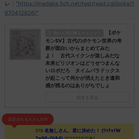
レ：
"https://medaka.5ch.net/test/read.cgi/poke/1
670412826/"
【ポケ
他の人気記事もチェック！
モンSV】古代のポケモン世界の考
察が面白いからまとめてみた
よ！ 古代スイクンが楽しみだな
未来ビリジオンはどうせつまんな
いロボだろ タイムパラドックス
が起こって何かが消えたとき違和
感が残るのはありがちでしょ
続きを見る
反応される人さん579
名無しさん、君に決めた！ (ﾜｯﾁｮｲW
579
2e96-OlA4)
2022/12/07(水)