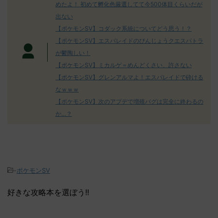
めたよ！ 初めて孵化色厳選してて今500体目くらいだが
出ない
【ポケモンSV】コダック系統についてどう思う！？
【ポケモンSV】エスバレイドのびんじょうクエスパトラ
が鬱陶しい！
【ポケモンSV】ミカルゲ＝めんどくさい、許さない
【ポケモンSV】グレンアルマよ！エスバレイドで砕ける
なｗｗｗ
【ポケモンSV】次のアプデで増殖バグは完全に終わるの
か…？
-
ポケモンSV
好きな攻略本を選ぼう!!