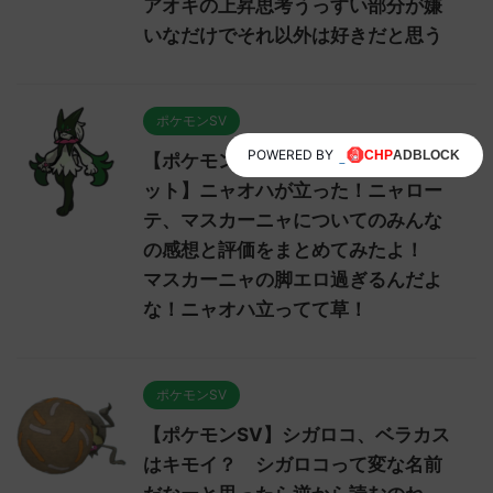
アオキの上昇思考うっすい部分が嫌
いなだけでそれ以外は好きだと思う
ポケモンSV
POWERED BY
【ポケモンスカーレット・バイオレ
ット】ニャオハが立った！ニャロー
テ、マスカーニャについてのみんな
の感想と評価をまとめてみたよ！
マスカーニャの脚エロ過ぎるんだよ
な！ニャオハ立ってて草！
ポケモンSV
【ポケモンSV】シガロコ、ベラカス
はキモイ？ シガロコって変な名前