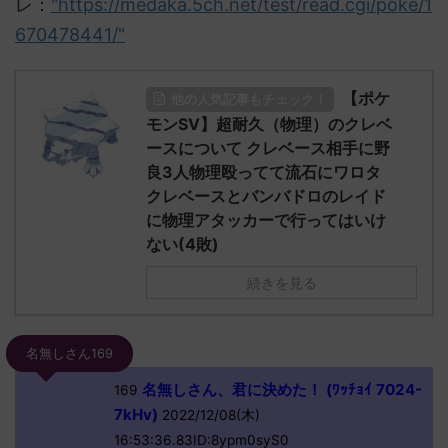
レ：
"https://medaka.5ch.net/test/read.cgi/poke/1
670478441/"
【ポケ
他の人気記事もチェック！
モンSV】超耐久（物理）のクレベ
ースについて クレベース相手に野
良3人物理殴ってて流石にワロタ
クレベースとバンバドロのレイド
に物理アタッカーで行ってはいけ
ない(4敗)
続きを見る
名無しさん169
名無しさん、君に決めた！ (ﾜｯﾁｮｲ 7024-
169
7kHv)
2022/12/08(木)
16:53:36.83ID:8ypm0syS0