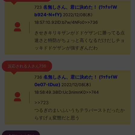
名無しさん、君に決めた！ (ﾜｯﾁｮｲW
723
b924-N+fY)
2022/12/08(木)
18:57:10.92ID:b7w/4NFo0>>736
きせきキリキザンがドドゲザンに勝ってる点
速さと特防がちょっと高くなるだけだしチョ
ッキドドゲザンが強すぎんだわ
反応される人さん736
名無しさん、君に決めた！ (ﾜｯﾁｮｲW
736
0e07-tDuz)
2022/12/08(木)
18:58:49.38ID:Uc3nimnK0>>744
>>723
つるぎのまいふいうちテラバーストだったか
らすげぇ変態だと思う