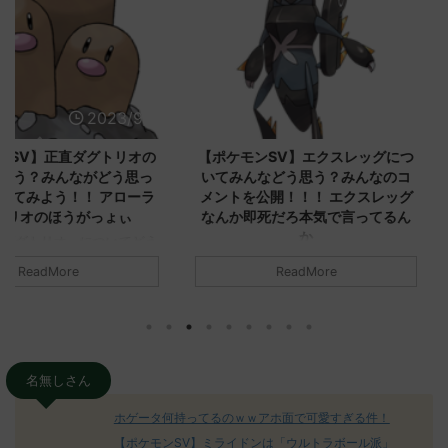
2023/9/8
2023/9/8
ダグトリオの
【ポケモンSV】エクスレッグにつ
【ポケモン
ながどう思っ
いてみんなどう思う？みんなのコ
みんなどう
！ アローラ
メントを公開！！！ エクスレッグ
メントを集
がっょぃ
なんか即死だろ本気で言ってるん
リーはバタ
か
るよりビビ
についてどう
トラさ
元のス
みんなは「エクスレッグ」についてど
ReadMore
.net/test/re
う思ってる？ 初めの記事 元のス
みんなは「
930/" 名無しさ
レ："https://medaka.5ch.net/test/re
思ってる？ 
さん、君に決め
ad.cgi/poke/1687575951/" 名無しさ
レ："https://
z)
ん0890 0890 名無しさん、君に決め
ad.cgi/pok
た！ (ﾜｯﾁｮｲW d56d-NwUu)
る人さん062
O9iU0 リージョ
2023/06/28(水)
に決めた！ (ｱｳ
名無しさん
だただダグト
01:07:00.69ID:oUI00NrJ0 エクスレ
2023/06/27
されたウミト
ッグヘルムかっこいいから助かる 名
08:19:23.
ホゲータ何持ってるのｗｗアホ面で可愛すぎる件！
ん0702
無しさん0971 0971 名無しさん、君に
え忘れたガ
【ポケモンSV】ミライドンは「ウルトラボール派」