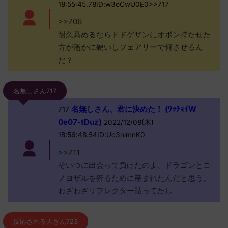
18:55:45.78ID:w3oCwU0E0>>717
>>706
耐久高めるならドドゲザンにオボン持たせた
方が遥かに硬いしフェアリーで何させるん
だ？
名無しさん717
名無しさん、君に決めた！ (ﾜｯﾁｮｲW
717
0e07-tDuz)
2022/12/08(木)
18:56:48.54ID:Uc3nimnK0
>>711
そいつに出会って負けたのよ、ドラゴンとコ
ノヨザルを狩るために産まれたんだと思う。
わざわざリフレクター貼ってたし
反応される人さん723