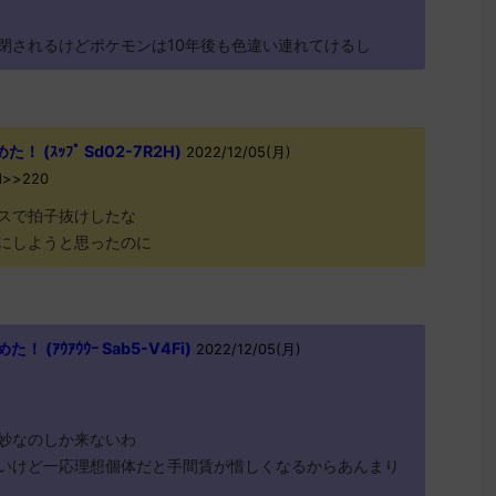
閉されるけどポケモンは10年後も色違い連れてけるし
(ｽｯﾌﾟ Sd02-7R2H)
2022/12/05(月)
0d>>220
スで拍子抜けしたな
にしようと思ったのに
(ｱｳｱｳｳｰ Sab5-V4Fi)
2022/12/05(月)
妙なのしか来ないわ
いけど一応理想個体だと手間賃が惜しくなるからあんまり