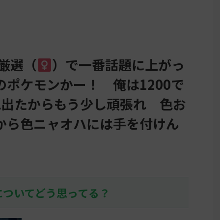
厳選（
）で一番話題に上がっ
ポケモンかー！ 俺は1200で
夢色出たからもう少し頑張れ 色お
から色ニャオハには手を付けん
についてどう思ってる？