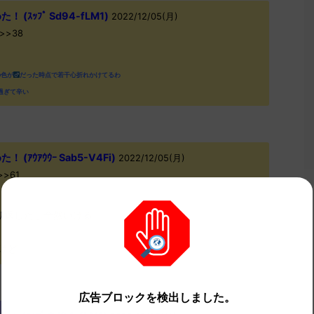
(ｽｯﾌﾟ Sd94-fLM1)
2022/12/05(月)
d>>38
の色が
だった時点で若干心折れかけてるわ
過ぎて辛い
ｱｳｱｳｳｰ Sab5-V4Fi)
2022/12/05(月)
a>>61
り返しだし全然いける
けど
広告ブロックを検出しました。