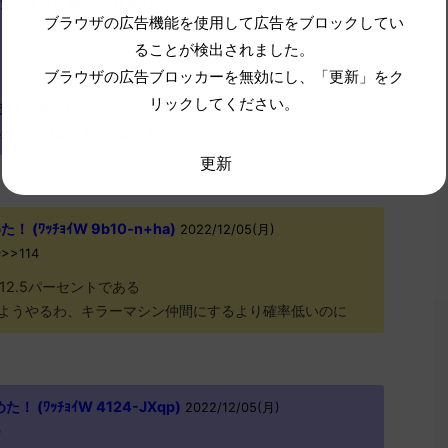
ｽｯﾌﾟ Sd94-fLM1)
2022/12/05(月)
ブラウザの広告機能を使用して広告をブロックしてい
ることが検出されました。
ブラウザの広告ブロッカーを無効にし、「更新」をク
リックしてください。
遊んで来るわ
いから色
ニャオハには手を付けんぞ
更新
(ﾜｯﾁｮｲW 9b10-n+ha)
2022/12/05(月)
0>>114
12.5パーセントである
ようやるわ、キラーマシン仲間にするより確率低いのに
(ﾜｯﾁｮｲW 4124-JXqp)
2022/12/05(月)
0