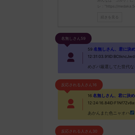
みんなは「コルサ」に
レ："https://medaka.5
続きを見る
名無しさん59
名無しさん、君に決めた！ (
59
12:31:03.91ID:BCtkncJwd
めざパ厳選してた世代な
反応される人さん16
名無しさん、君に決めた！ (
16
12:24:16.84ID:F1Nf7Zv8
あかんまた色ニャオハ
反応される人さん30