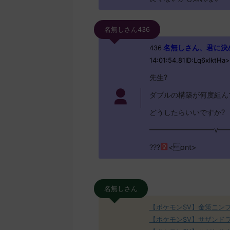
名無しさん436
名無しさん、君に決めた！ 
436
14:01:54.81ID:Lq6xIktHa
先生?
ダブルの構築が何度組ん
どうしたらいいですか?
━━━━━━━━━v━
???
< ont>
名無しさん
【ポケモンSV】金策ニン
【ポケモンSV】サザンド