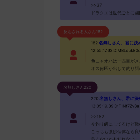
>>37
ドラクエは世代ごとに幽
反応される人さん182
名無しさん、君に決めた！ 
182
12:55:17.63ID:MBLdukE
色ニャオハは一匹目がメ
オス何匹か出して釣り餌
名無しさん220
名無しさん、君に決めた！ 
220
13:05:19.39ID:F1Nf7Zv8a
>>182
今釣り餌にしてるけど微
こっちも微妙個体なら良
良くないかも知れない