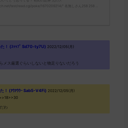
ついてどう思ってる？ 初めの記事 元のス
ch.net/test/read.cgi/poke/1670209214/" 名無しさん258 258 ...
ｽｯｯﾌﾟ Sd70-ty7U)
2022/12/05(月)
らメス厳選ぐらいしないと物足りないだろう
ｱｳｱｳｳｰ Sab5-V4Fi)
2022/12/05(月)
a>>18>>30
だわ