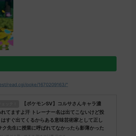
test/read.cgi/poke/1670209163/"
【ポケモンSV】コルサさんキャラ濃
チェック！
れてますよ汗 トレーナー名は出てこないけど投
リはすぐ出てくるからある意味芸術家として正し
サク先生に授業に呼ばれてなかったら影薄かった