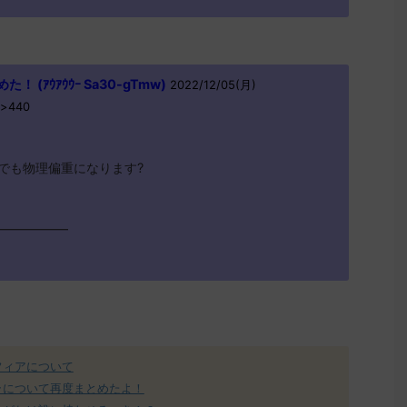
(ｱｳｱｳｳｰ Sa30-gTmw)
2022/12/05(月)
>>440
でも物理偏重になります?
━━━━━━
フィアについて
ラについて再度まとめたよ！