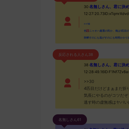
名無しさん、君に決めた！ 
30
12:27:20.73ID:xTqmrXdv
>>16
色
ニャオハ厳選の民か、俺は1匹目
卵孵すのにも逃がすのにも時間かかり
反応される人さん38
名無しさん、君に決めた！ (
38
12:28:49.16ID:F1Nf7Zv8
>>30
4匹目だけどまぁまだ折
気長にやるのがコツだぞ
逃す時の虚無感はヤバい
名無しさん61