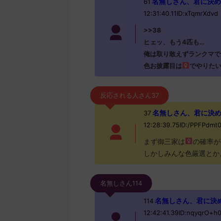
名無しさん、君に決めた！ (
61
12:31:40.11ID:xTqmrXdvd
>>38
ヒェッ、もう4匹も…
俺は取り敢えずランクマで
色お披露目は
でやりた
反応される人さん37
名無しさん、君に決めた！ 
37
12:28:39.75ID:/PPFPdmt
まず御三家は
の確率が
しかしみんな色厳選とか
名無しさん114
名無しさん、君に決めた！ 
114
12:42:41.39ID:nqyqrO+h