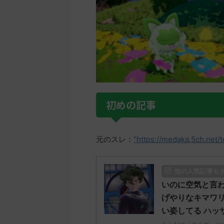
初めの記事
元のスレ：
"https://medaka.5ch.net/
他の人気記事も
いのに空気と言わ
げやりなキマワ
い姿してる ハッ