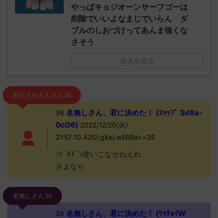
やっぱキョジオーンサーフゴーは
削除でいいよなまじでいらん ダ
ブルのしおづけってあんま強くな
さそう
続きを見る
反応される人さん36
名無しさん、君に決めた！ (ｽｯｯﾌﾟ Sd8a-
36
0cO6)
2022/12/20(火)
21:57:10.42ID:gXeLwER8d>>39
ｼﾋﾞﾙﾄﾞﾝ使いこなせねえわ
さよなら
名無しさん39
名無しさん、君に決めた！ (ﾜｯﾁｮｲW
39