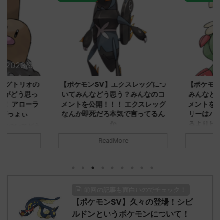
2023/9/8
2023/9/8
ダグトリオの
【ポケモンSV】エクスレッグにつ
【ポケモン
ながどう思っ
いてみんなどう思う？みんなのコ
みんなどう
！ アローラ
メントを公開！！！ エクスレッグ
メントを集
がっょぃ
なんか即死だろ本気で言ってるん
リーはバタ
か
るよりビビ
についてどう
トラさ
元のス
みんなは「エクスレッグ」についてど
ReadMore
.net/test/re
う思ってる？ 初めの記事 元のス
みんなは「
930/" 名無しさ
レ："https://medaka.5ch.net/test/re
思ってる？ 
さん、君に決め
ad.cgi/poke/1687575951/" 名無しさ
レ："https://
z)
ん0890 0890 名無しさん、君に決め
ad.cgi/pok
た！ (ﾜｯﾁｮｲW d56d-NwUu)
る人さん062
前回の記事も面白いのでチェック！
O9iU0 リージョ
2023/06/28(水)
に決めた！ (ｱｳ
だただダグト
【ポケモンSV】久々の登場！シビ
01:07:00.69ID:oUI00NrJ0 エクスレ
2023/06/27
されたウミト
ッグヘルムかっこいいから助かる 名
08:19:23.
ルドンというポケモンについて！
ん0702
無しさん0971 0971 名無しさん、君に