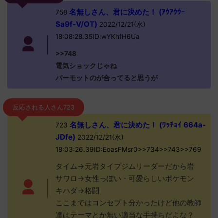
名無しさん、君に決めた！ (ｱｳｱｳｳｰ
758
Sa9f-V/OT)
2022/12/21(水)
18:08:28.35ID:wYKhfH6Ua
>>748
電気ショックじゃね
パーモットのが合ってると思うが
反応される人さん723
名無しさん、君に決めた！ (ﾜｯﾁｮｲ 664a-
723
JDfe)
2022/12/21(水)
18:03:26.39ID:EoasFMsr0>>734>>743>>769
タイム→元岩タイプジムリーダーだから岩
サワロ→女性っぽい・可愛らしいポケモン
キハダ→格闘
ここまではコンセプト分かったけど他の教師
達はテーマとか無い適当な手持ちだよな？