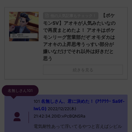
【ポケ
他の人気記事もチェック！
モンSV】アオキが人気みたいなの
で再度まとめたよ！ アオキはポケ
モンリーグ営業部だぞ オモダカは
アオキの上昇思考うっすい部分が
嫌いなだけでそれ以外は好きだと
思う
続きを見る
名無しさん101
名無しさん、君に決めた！ (ｱｳｱｳｳｰ Sa9f-
101
lwLG)
2022/12/22(木)
21:42:34.20ID:vPcBQNSRa
電気耐性あって浮いてるやつと言えばシビル