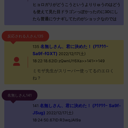
ヒョロガリがどうこうというよりりゅうのはどう
も使えて見た目ドラゴンっぽかったのに3Dにし
たら普通にウナギしてたのがショックなのでは
反応される人さん135
名無しさん、君に決めた！ (ｱｳｱｳｳｰ
135
Sa9f-fGXT)
2022/12/17(土)
18:22:18.62ID:zQwnUY6Xa>>141>>149
ミモザ先生がスリーパー使ってるのエロく
ね？
名無しさん141
名無しさん、君に決めた！ (ｱｳｱｳｳｰ Sa9f-
141
JSug)
2022/12/17(土)
18:24:50.67ID:R3wqJAI9a