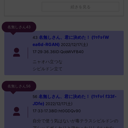
続きを見る
名無しさん43
名無しさん、君に決めた！ (ﾜｯﾁｮｲW
43
ea6d-RGAN)
2022/12/17(土)
17:29:36.36ID:QobWVFB40
ニャオハ立つな
シビルドン立て
名無しさん56
名無しさん、君に決めた！ (ﾜｯﾁｮｲ f33f-
56
JDfe)
2022/12/17(土)
17:33:17.38ID:ht0GDQv90
自分で使う気はないが毒テラスシビルドンの
アシッドボムわりと強かったりしないかな