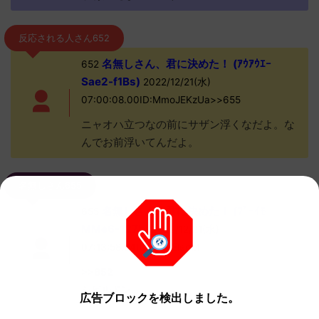
反応される人さん652
名無しさん、君に決めた！ (ｱｳｱｳｴｰ
652
Sae2-f1Bs)
2022/12/21(水)
07:00:08.00ID:MmoJEKzUa>>655
ニャオハ立つなの前にサザン浮くなだよ。な
んでお前浮いてんだよ。
名無しさん655
名無しさん、君に決めた！ (ﾌﾞｰｲﾓ
655
MMe6-127h)
2022/12/21(水)
07:13:58.84ID:iAMeEleqM
>>652
シビルドン…
広告ブロックを検出しました。