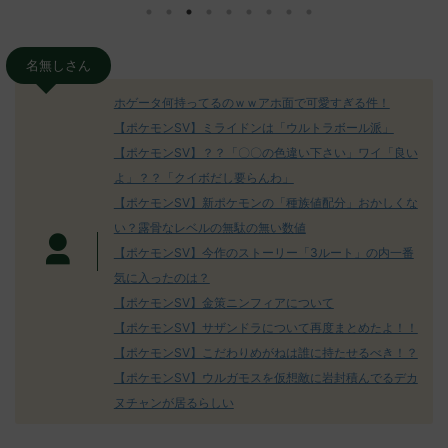
さん、君に決め
ad.cgi/poke/1687575951/" 名無しさ
レ："https://
z)
ん0890 0890 名無しさん、君に決め
ad.cgi/pok
た！ (ﾜｯﾁｮｲW d56d-NwUu)
る人さん062
O9iU0 リージョ
2023/06/28(水)
に決めた！ (ｱｳ
名無しさん
だただダグト
01:07:00.69ID:oUI00NrJ0 エクスレ
2023/06/27
されたウミト
ッグヘルムかっこいいから助かる 名
08:19:23.
ホゲータ何持ってるのｗｗアホ面で可愛すぎる件！
ん0702
無しさん0971 0971 名無しさん、君に
え忘れたガ
【ポケモンSV】ミライドンは「ウルトラボール派」
めた！ (ﾜｯﾁ
決めた！ (ﾜｯﾁｮｲW b524-NwUu)
たラウドボーン
【ポケモンSV】？？「〇〇の色違い下さい」ワイ「良い
2023/06/28(水 ...
しさん0624
決めた！ (ﾜｯﾁｮ
よ」？？「クイボだし要らんわ」
【ポケモンSV】新ポケモンの「種族値配分」おかしくな
い？露骨なレベルの無駄の無い数値
【ポケモンSV】今作のストーリー「3ルート」の内一番
気に入ったのは？
【ポケモンSV】金策ニンフィアについて
【ポケモンSV】サザンドラについて再度まとめたよ！！
【ポケモンSV】こだわりめがねは誰に持たせるべき！？
【ポケモンSV】ウルガモスを仮想敵に岩封積んでるデカ
ヌチャンが居るらしい