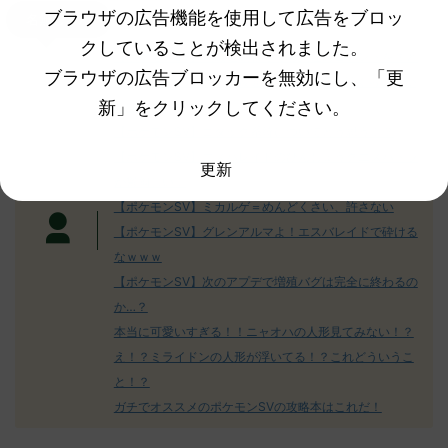
ブラウザの広告機能を使用して広告をブロッ
名無しさん
クしていることが検出されました。
【ポケモンSV】色厳選頑張ってる人達のコメントをまと
ブラウザの広告ブロッカーを無効にし、「更
めたよ！ 初めて孵化色厳選してて今500体目くらいだが
新」をクリックしてください。
出ない
【ポケモンSV】コダック系統についてどう思う！？
【ポケモンSV】エスバレイドのびんじょうクエスパトラ
更新
が鬱陶しい！
【ポケモンSV】ミカルゲ＝めんどくさい、許さない
【ポケモンSV】グレンアルマよ！エスバレイドで砕ける
なｗｗｗ
【ポケモンSV】次のアプデで増殖バグは完全に終わるの
か…？
本当に可愛いすぎる！！ニャオハの人形見てみない！？
え！？ミライドンの人形が浮いてる！？これどういうこ
と！？
ガチでオススメのポケモンSVの攻略本はこれだ！