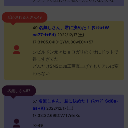
反応される人さん49
名無しさん、君に決めた！ (ﾜｯﾁｮｲW
49
ca77-I+Ed)
2022/12/17(土)
17:31:05.04ID:QYML00wE0>>57
シビルドン元々ヒョロガリのくせにドットで
得しすぎてた
どんだけSNSに加工写真上げてもリアルは変
わらない
名無しさん57
名無しさん、君に決めた！ (ｽｯｯﾌﾟ Sd8a-
57
as+K)
2022/12/17(土)
17:33:32.69ID:V7T7nleXd
>>49