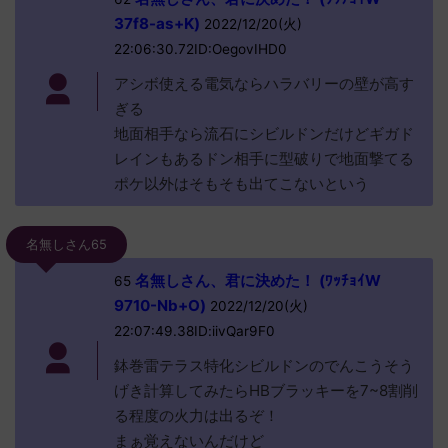
37f8-as+K)
2022/12/20(火)
22:06:30.72ID:OegovIHD0
アシボ使える電気ならハラバリーの壁が高す
ぎる
地面相手なら流石にシビルドンだけどギガド
レインもあるドン相手に型破りで地面撃てる
ポケ以外はそもそも出てこないという
名無しさん65
名無しさん、君に決めた！ (ﾜｯﾁｮｲW
65
9710-Nb+O)
2022/12/20(火)
22:07:49.38ID:iivQar9F0
鉢巻雷テラス特化シビルドンのでんこうそう
げき計算してみたらHBブラッキーを7~8割削
る程度の火力は出るぞ！
まぁ覚えないんだけど