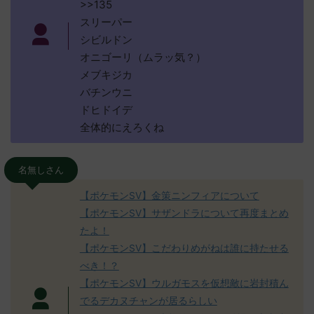
>>135
スリーパー
シビルドン
オニゴーリ（ムラッ気？）
メブキジカ
バチンウニ
ドヒドイデ
全体的にえろくね
名無しさん
【ポケモンSV】金策ニンフィアについて
【ポケモンSV】サザンドラについて再度まとめ
たよ！
【ポケモンSV】こだわりめがねは誰に持たせる
べき！？
【ポケモンSV】ウルガモスを仮想敵に岩封積ん
でるデカヌチャンが居るらしい