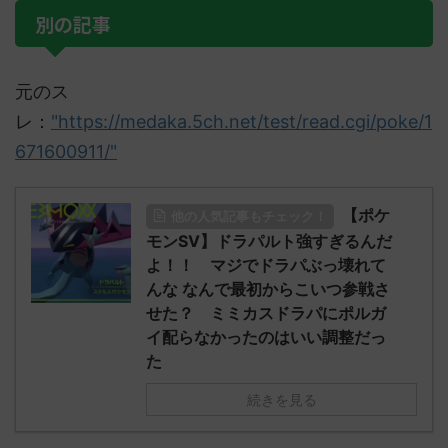
別の記事
元のス
レ：
"https://medaka.5ch.net/test/read.cgi/poke/1
671600911/"
【ポケ
他の人気記事もチェック！
モンSV】ドラパルト強すぎるんだ
よ！！ マジでドラパぶっ壊れて
んな なんで最初からこいつ参戦さ
せた？ ミミカスドラパにポルガ
イ配らなかったのはいい調整だっ
た
続きを見る