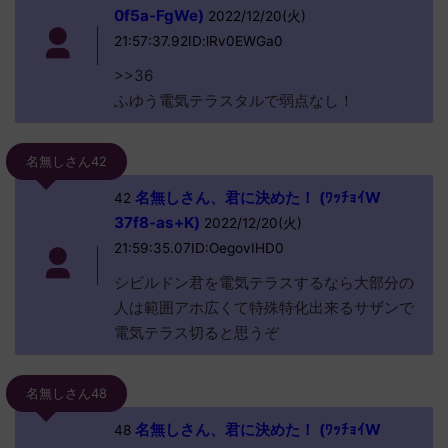
0f5a-FgWe)
2022/12/20(火)
21:57:37.92ID:lRv0EWGa0
>>36
ふゆう電気テラスタルで弱点なし！
名無しさん42
名無しさん、君に決めた！ (ﾜｯﾁｮｲW
42
37f8-as+K)
2022/12/20(火)
21:59:35.07ID:OegovIHD0
シビルドン君を電気テラスするなら大部分の
人は範囲アホ広くて特殊特化出来るサザンで
電気テラス切ると思うぞ
名無しさん48
名無しさん、君に決めた！ (ﾜｯﾁｮｲW
48