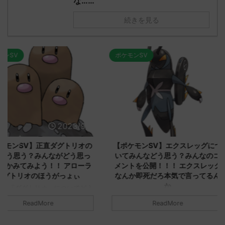
な……
続きを見る
ポケモンSV
ポケモンSV
2023/9/8
2023/9/8
ダグトリオの
【ポケモンSV】エクスレッグにつ
【ポケモン
ながどう思っ
いてみんなどう思う？みんなのコ
みんなどう
！ アローラ
メントを公開！！！ エクスレッグ
メントを集
がっょぃ
なんか即死だろ本気で言ってるん
リーはバタ
か
るよりビビ
についてどう
トラさ
元のス
みんなは「エクスレッグ」についてど
ReadMore
.net/test/re
う思ってる？ 初めの記事 元のス
みんなは「
930/" 名無しさ
レ："https://medaka.5ch.net/test/re
思ってる？ 