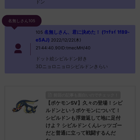
ドン
名無しさん105
名無しさん、君に決めた！ (ﾜｯﾁｮｲ 1f89-
105
e5AJ)
2022/12/22(木)
21:44:40.90ID:tmecMH/40
ドット絵シビルドン好き
3Dニョロニョロシビルドンきらい
前回の記事も面白いのでチェック！
【ポケモンSV】久々の登場！シビ
ルドンというポケモンについて！
シビルドンも浮遊返して地に足付
けよ？ シビルドンくんレッツゴー
だと普通に立って戦闘するんだ