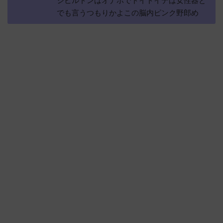
シビルドンはオナホでドイドイデは女性器と
でも言うつもりかよこの脳内ピンク野郎め