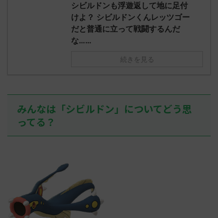
え忘れたガ
シビルドンも浮遊返して地に足付
めた！ (ﾜｯﾁ
決めた！ (ﾜｯﾁｮｲW b524-NwUu)
たラウドボーン
けよ？ シビルドンくんレッツゴー
2023/06/28(水 ...
しさん0624
だと普通に立って戦闘するんだ
決めた！ (ﾜｯﾁｮ
な……
続きを見る
みんなは「シビルドン」についてどう思
ってる？