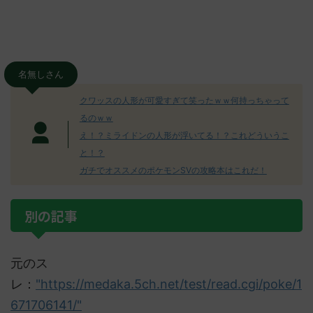
名無しさん
クワッスの人形が可愛すぎて笑ったｗｗ何持っちゃって
るのｗｗ
え！？ミライドンの人形が浮いてる！？これどういうこ
と！？
ガチでオススメのポケモンSVの攻略本はこれだ！
別の記事
元のス
レ：
"https://medaka.5ch.net/test/read.cgi/poke/1
671706141/"