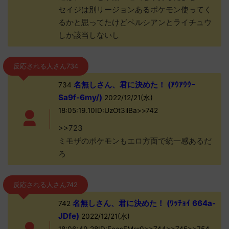
セイジは別リージョンあるポケモン使ってく
るかと思ってたけどペルシアンとライチュウ
しか該当しないし
反応される人さん734
名無しさん、君に決めた！ (ｱｳｱｳｳｰ
734
Sa9f-6my/)
2022/12/21(水)
18:05:19.10ID:UzOt3ilBa>>742
>>723
ミモザのポケモンもエロ方面で統一感あるだ
ろ
反応される人さん742
名無しさん、君に決めた！ (ﾜｯﾁｮｲ 664a-
742
JDfe)
2022/12/21(水)