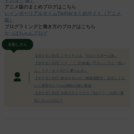
ドショー 版）
アニメ版のまとめブログはこちら
レインボーリアルタイムTwitterまとめサイト（アニメ
版）
プログラミングと働き方のブログはこちら
かっぱちゃんブログ
名無しさん
【ポケモンSV】ミライドンは「ウルトラボール派」
【ポケモンSV】？？「〇〇の色違い下さい」ワイ「良い
よ」？？「クイボだし要らんわ」
【ポケモンSV】新ポケモンの「種族値配分」おかしくな
い？露骨なレベルの無駄の無い数値
【ポケモンSV】今作のストーリー「3ルート」の内一番
気に入ったのは？