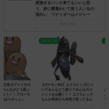
変換するパッチ来てもいいと思
う 妙に愛着わいて使う人いるの
面白い ワナイダーはメジャー
続きを見る
ポケモンSV
ポケモンSV
2023/9/8
2023/9/8
ダグトリオの
【ポケモンSV】エクスレッグにつ
【ポケモン
ながどう思っ
いてみんなどう思う？みんなのコ
みんなどう
！ アローラ
メントを公開！！！ エクスレッグ
メントを集
がっょぃ
なんか即死だろ本気で言ってるん
リーはバタ
か
るよりビビ
についてどう
トラさ