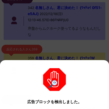
名無しさん、君に決めた！ (ﾜｯﾁｮｲ 0f51-
342
e5AJ)
2022/12/18(日)
12:13:46.57ID:86FNRPjU0
序盤からムクホーク使ってるようなもんだし
な
反応される人さん359
名無しさん、君に決めた！ (ﾜｯﾁｮｲW
359
ff8b-+5tS)
2022/12/18(日)
12:21:20.30ID:kzbUfgxZ0>>366
パルデアは歴代序盤鳥から強いのだけ厳選し
て持ってきてるからな
名無しさん366
広告ブロックを検出しました。
名無しさん、君に決めた！ (ﾜｯﾁｮｲW
366