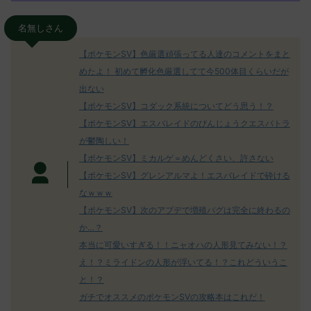
名無しさん
【ポケモンSV】色厳選頑張ってる人達のコメントをまと
めたよ！ 初めて孵化色厳選してて今500体目くらいだが
出ない
【ポケモンSV】コダック系統についてどう思う！？
【ポケモンSV】エスバレイドのびんじょうクエスパトラ
が鬱陶しい！
【ポケモンSV】ミカルゲ＝めんどくさい、許さない
【ポケモンSV】グレンアルマよ！エスバレイドで砕ける
なｗｗｗ
【ポケモンSV】次のアプデで増殖バグは完全に終わるの
か…？
本当に可愛いすぎる！！ニャオハの人形見てみない！？
え！？ミライドンの人形が浮いてる！？これどういうこ
と！？
ガチでオススメのポケモンSVの攻略本はこれだ！