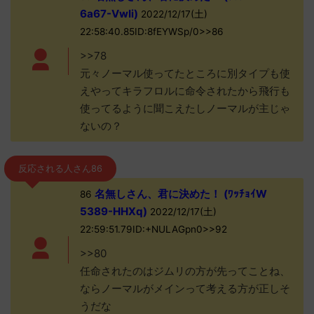
6a67-VwIi)
2022/12/17(土)
22:58:40.85ID:8fEYWSp/0>>86
>>78
元々ノーマル使ってたところに別タイプも使
えやってキラフロルに命令されたから飛行も
使ってるように聞こえたしノーマルが主じゃ
ないの？
反応される人さん86
名無しさん、君に決めた！ (ﾜｯﾁｮｲW
86
5389-HHXq)
2022/12/17(土)
22:59:51.79ID:+NULAGpn0>>92
>>80
任命されたのはジムリの方が先ってことね、
ならノーマルがメインって考える方が正しそ
うだな