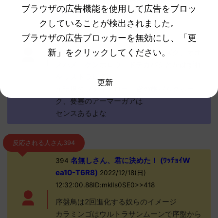
ブラウザの広告機能を使用して広告をブロッ
6a2c-Teca)
2022/12/18(日)
クしていることが検出されました。
12:24:23.97ID:uN4KLRXE0
ブラウザの広告ブロッカーを無効にし、「更
>>359
新」をクリックしてください。
ピジョット、オニドリル、ヨルノズク、オオ
スバメ、ケンホロウ、ドデカバシとかはずれ
をリストラして
更新
元環境のファイアロー、皆の旅パムクホー
ク、要塞のアーマーガアは
センスあるよな
反応される人さん394
名無しさん、君に決めた！ (ﾜｯﾁｮｲW
394
ea10-T6R8)
2022/12/18(日)
12:32:00.88ID:mklIs0SE0>>418
序盤鳥は2回進化する奴らのイメージ
カラミンゴはウルトラサンムーンで序盤から