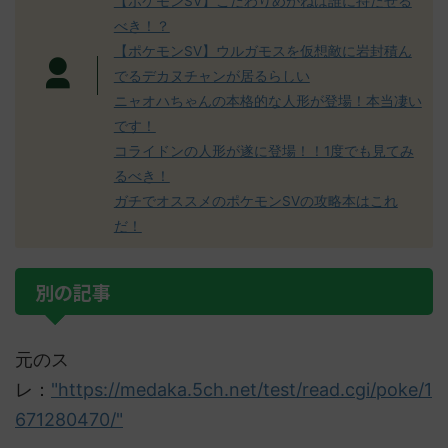
【ポケモンSV】こだわりめがねは誰に持たせる
べき！？
【ポケモンSV】ウルガモスを仮想敵に岩封積ん
でるデカヌチャンが居るらしい
ニャオハちゃんの本格的な人形が登場！本当凄い
です！
コライドンの人形が遂に登場！！1度でも見てみ
るべき！
ガチでオススメのポケモンSVの攻略本はこれ
だ！
別の記事
元のス
レ：
"https://medaka.5ch.net/test/read.cgi/poke/1
671280470/"