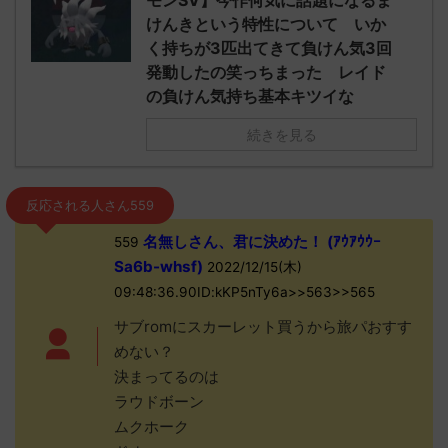
モンSV】今作何気に話題になるま
けんきという特性について いか
く持ちが3匹出てきて負けん気3回
発動したの笑っちまった レイド
の負けん気持ち基本キツイな
続きを見る
反応される人さん559
名無しさん、君に決めた！ (ｱｳｱｳｳｰ
559
Sa6b-whsf)
2022/12/15(木)
09:48:36.90ID:kKP5nTy6a>>563>>565
サブromにスカーレット買うから旅パおすす
めない？
決まってるのは
ラウドボーン
ムクホーク