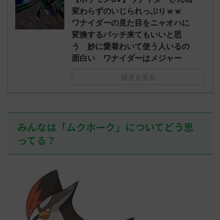
されたウミト
ッグヘルムかっこいいから助かる 名
08:19:23.
変わらずのいじられっぷりｗｗ
ん0702
無しさん0971 0971 名無しさん、君に
え忘れたガ
ワナイダーの見た目をニャオハに
めた！ (ﾜｯﾁ
決めた！ (ﾜｯﾁｮｲW b524-NwUu)
たラウドボーン
変換するパッチ来てもいいと思
2023/06/28(水 ...
しさん0624
う 妙に愛着わいて使う人いるの
決めた！ (ﾜｯﾁｮ
面白い ワナイダーはメジャー
続きを見る
みんなは「ムクホーク」についてどう思
ってる？