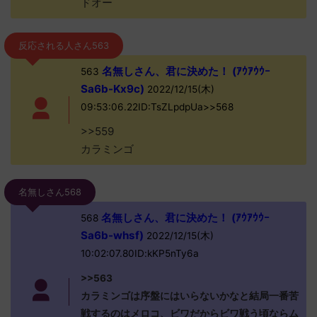
ドオー
反応される人さん563
名無しさん、君に決めた！ (ｱｳｱｳｳｰ
563
Sa6b-Kx9c)
2022/12/15(木)
09:53:06.22ID:TsZLpdpUa>>568
>>559
カラミンゴ
名無しさん568
名無しさん、君に決めた！ (ｱｳｱｳｳｰ
568
Sa6b-whsf)
2022/12/15(木)
10:02:07.80ID:kKP5nTy6a
>>563
カラミンゴは序盤にはいらないかなと結局一番苦
戦するのはメロコ、ビワだからビワ戦う頃ならム