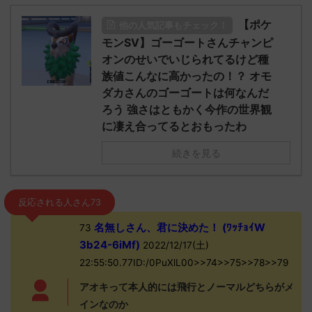
【ポケ
他の人気記事もチェック！
モンSV】ゴーゴートさんチャンピ
オンのせいでいじられてるけど種
族値こんなに高かったの！？ オモ
ダカさんのゴーゴートは何なんだ
ろう 強さはともかく今作の世界観
に凄え合ってるとおもったわ
続きを見る
反応される人さん73
名無しさん、君に決めた！ (ﾜｯﾁｮｲW
73
3b24-6iMf)
2022/12/17(土)
22:55:50.77ID:/0PuXlL00>>74>>75>>78>>79
アオキって本人的には飛行とノーマルどちらがメ
インなのか