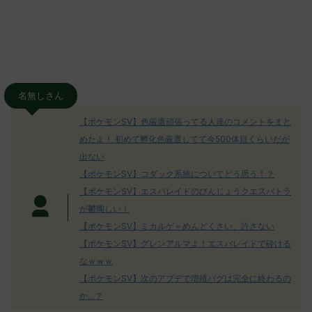
名無しさん
【ポケモンSV】色厳選頑張ってる人達のコメントをまと
めたよ！ 初めて孵化色厳選してて今500体目くらいだが
出ない
【ポケモンSV】コダック系統についてどう思う！？
【ポケモンSV】エスバレイドのびんじょうクエスパトラ
が鬱陶しい！
【ポケモンSV】ミカルゲ＝めんどくさい、許さない
【ポケモンSV】グレンアルマよ！エスバレイドで砕ける
なｗｗｗ
【ポケモンSV】次のアプデで増殖バグは完全に終わるの
か…？