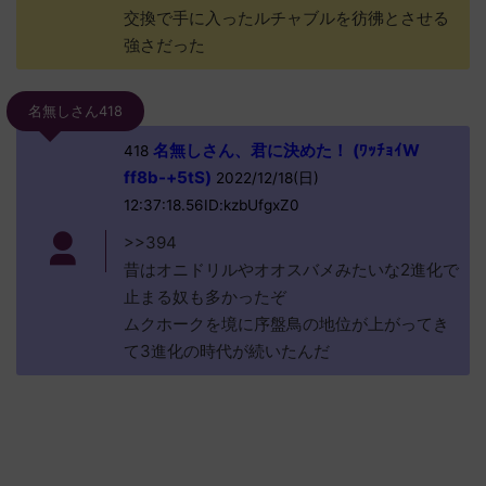
交換で手に入ったルチャブルを彷彿とさせる
強さだった
名無しさん418
名無しさん、君に決めた！ (ﾜｯﾁｮｲW
418
ff8b-+5tS)
2022/12/18(日)
12:37:18.56ID:kzbUfgxZ0
>>394
昔はオニドリルやオオスバメみたいな2進化で
止まる奴も多かったぞ
ムクホークを境に序盤鳥の地位が上がってき
て3進化の時代が続いたんだ