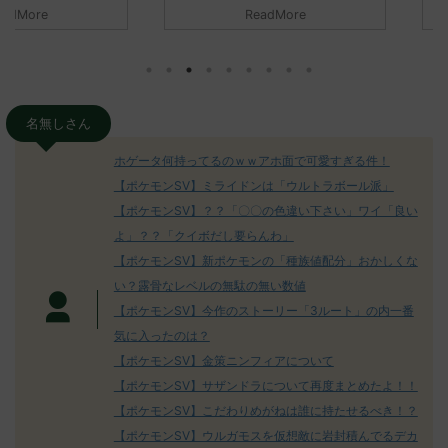
元のス
みんなは「エクスレッグ」についてど
ReadMore
.net/test/re
う思ってる？ 初めの記事 元のス
みんなは「
930/" 名無しさ
レ："https://medaka.5ch.net/test/re
思ってる？ 
さん、君に決め
ad.cgi/poke/1687575951/" 名無しさ
レ："https://
z)
ん0890 0890 名無しさん、君に決め
ad.cgi/pok
た！ (ﾜｯﾁｮｲW d56d-NwUu)
る人さん062
O9iU0 リージョ
2023/06/28(水)
に決めた！ (ｱｳ
名無しさん
だただダグト
01:07:00.69ID:oUI00NrJ0 エクスレ
2023/06/27
されたウミト
ッグヘルムかっこいいから助かる 名
08:19:23.
ホゲータ何持ってるのｗｗアホ面で可愛すぎる件！
ん0702
無しさん0971 0971 名無しさん、君に
え忘れたガ
【ポケモンSV】ミライドンは「ウルトラボール派」
めた！ (ﾜｯﾁ
決めた！ (ﾜｯﾁｮｲW b524-NwUu)
たラウドボーン
【ポケモンSV】？？「〇〇の色違い下さい」ワイ「良い
2023/06/28(水 ...
しさん0624
決めた！ (ﾜｯﾁｮ
よ」？？「クイボだし要らんわ」
【ポケモンSV】新ポケモンの「種族値配分」おかしくな
い？露骨なレベルの無駄の無い数値
【ポケモンSV】今作のストーリー「3ルート」の内一番
気に入ったのは？
【ポケモンSV】金策ニンフィアについて
【ポケモンSV】サザンドラについて再度まとめたよ！！
【ポケモンSV】こだわりめがねは誰に持たせるべき！？
【ポケモンSV】ウルガモスを仮想敵に岩封積んでるデカ