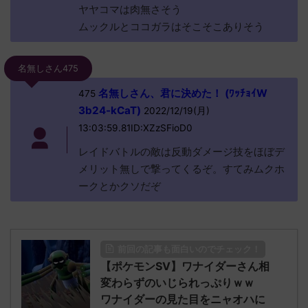
ヤヤコマは肉無さそう
ムックルとココガラはそこそこありそう
名無しさん475
名無しさん、君に決めた！ (ﾜｯﾁｮｲW
475
3b24-kCaT)
2022/12/19(月)
13:03:59.81ID:XZzSFioD0
レイドバトルの敵は反動ダメージ技をほぼデ
メリット無しで撃ってくるぞ。すてみムクホ
ークとかクソだぞ
前回の記事も面白いのでチェック！
【ポケモンSV】ワナイダーさん相
変わらずのいじられっぷりｗｗ
ワナイダーの見た目をニャオハに