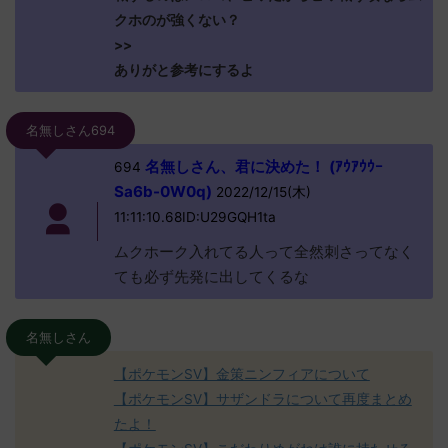
クホのが強くない？
>>
ありがと参考にするよ
名無しさん694
名無しさん、君に決めた！ (ｱｳｱｳｳｰ
694
Sa6b-0W0q)
2022/12/15(木)
11:11:10.68ID:U29GQH1ta
ムクホーク入れてる人って全然刺さってなく
ても必ず先発に出してくるな
名無しさん
【ポケモンSV】金策ニンフィアについて
【ポケモンSV】サザンドラについて再度まとめ
たよ！