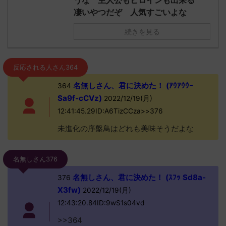
うな 主人公もヒロインも出来る
凄いやつだぞ 人気すごいよな
続きを見る
反応される人さん364
名無しさん、君に決めた！ (ｱｳｱｳｳｰ
364
Sa9f-cCVz)
2022/12/19(月)
12:41:45.29ID:A6TizCCza>>376
未進化の序盤鳥はどれも美味そうだよな
名無しさん376
名無しさん、君に決めた！ (ｽﾌｯ Sd8a-
376
X3fw)
2022/12/19(月)
12:43:20.84ID:9wS1s04vd
>>364