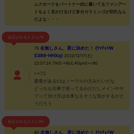
ムクホークをパートナー的に書いてるファンアー
トをよく見かけるけど多分カラミンゴが切札なん
だよな・・・
反応される人さん78
名無しさん、君に決めた！ (ﾜｯﾁｮｲW
78
5389-HHXq)
2022/12/17(土)
22:57:24.79ID:+NULAGpn0>>80
>>73
愛着があるのはノーマルの方みたいだな
どっちも仕事で使ってるわけだしメインやサ
ブって分け方は出来なさそうな気がするがど
うだろう
反応される人さん80
名無しさん、君に決めた！ (ﾜｯﾁｮｲW
80