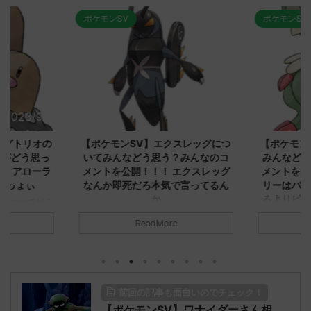
ポケモンSV
ポケモンSV
2023/9/8
2023/9/8
ダグトリオの
【ポケモンSV】エクスレッグにつ
【ポケモン
ながどう思っ
いてみんなどう思う？みんなのコ
みんなどう
！ アローラ
メントを公開！！！ エクスレッグ
メントを集
がっょぃ
なんか即死だろ本気で言ってるん
リーはバタ
か
るよりビビ
についてどう
トラさ
元のス
みんなは「エクスレッグ」についてど
ReadMore
.net/test/re
う思ってる？ 初めの記事 元のス
みんなは「
930/" 名無しさ
レ："https://medaka.5ch.net/test/re
思ってる？ 
さん、君に決め
ad.cgi/poke/1687575951/" 名無しさ
レ："https://
z)
ん0890 0890 名無しさん、君に決め
ad.cgi/pok
た！ (ﾜｯﾁｮｲW d56d-NwUu)
る人さん062
前回の記事も面白いのでチェック！
O9iU0 リージョ
2023/06/28(水)
に決めた！ (ｱｳ
だただダグト
【ポケモンSV】ワナイダーさん相
01:07:00.69ID:oUI00NrJ0 エクスレ
2023/06/27