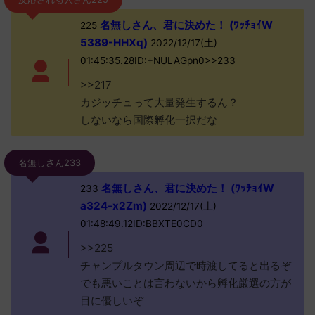
名無しさん、君に決めた！ (ﾜｯﾁｮｲW
225
5389-HHXq)
2022/12/17(土)
01:45:35.28ID:+NULAGpn0>>233
>>217
カジッチュって大量発生するん？
しないなら国際孵化一択だな
名無しさん233
名無しさん、君に決めた！ (ﾜｯﾁｮｲW
233
a324-x2Zm)
2022/12/17(土)
01:48:49.12ID:BBXTE0CD0
>>225
チャンプルタウン周辺で時渡してると出るぞ
でも悪いことは言わないから孵化厳選の方が
目に優しいぞ