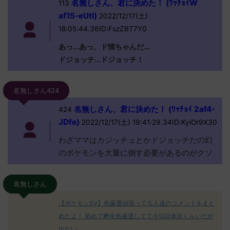
名無しさん、君に決めた！ (ﾜｯﾁｮｲW
113
af15-eUtI)
2022/12/17(土)
18:05:44.36ID:FszZBT7Y0
あっ...あっ、ド情ちゃんだ...
ドジョッチ...ドジョッチ！
名無しさん424
名無しさん、君に決めた！ (ﾜｯﾁｮｲ 2af4-
424
JDfe)
2022/12/17(土) 19:41:29.34ID:KyiOr9X30
わざママはカジッチュとかドジョッチだの幻
のポケモンを大量に倒す必要があるのがクソ
名無しさん
【ポケモンSV】色厳選頑張ってる人達のコメントをまと
めたよ！ 初めて孵化色厳選してて今500体目くらいだが
出ない