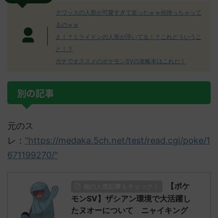
クワッスの人形が可愛すぎて笑ったｗｗ何持っちゃって
るのｗｗ
え！？ミライドンの人形が浮いてる！？これどういうこ
と！？
ガチでオススメのポケモンSVの攻略本はこれだ！
別の記事
元のス
レ：
"https://medaka.5ch.net/test/read.cgi/poke/1
671199270/"
【ポケ
他の人気記事もチェック！
モンSV】ザシアン環境で大活躍し
たヌオーについて ニャイキング