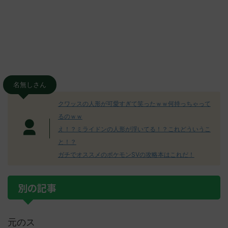
名無しさん
クワッスの人形が可愛すぎて笑ったｗｗ何持っちゃって
るのｗｗ
え！？ミライドンの人形が浮いてる！？これどういうこ
と！？
ガチでオススメのポケモンSVの攻略本はこれだ！
別の記事
元のス