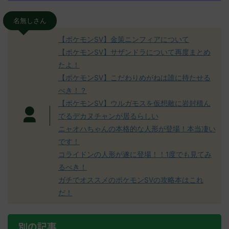
名無しさん
【ポケモンSV】金策ニンフィアについて
【ポケモンSV】サザンドラについて再度まとめ
たよ！
【ポケモンSV】こだわりめがねは誰に持たせる
べき！？
【ポケモンSV】ウルガモスを仮想敵に岩封積ん
でるデカヌチャンが居るらしい
ニャオハちゃんの本格的な人形が登場！本当凄い
です！
コライドンの人形が遂に登場！！1度でも見てみ
るべき！
ガチでオススメのポケモンSVの攻略本はこれ
だ！
別の記事