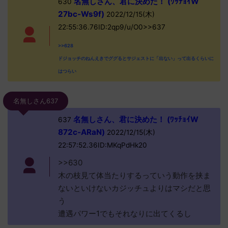
名無しさん、君に決めた！ (ﾜｯﾁｮｲW
630
27bc-Ws9f)
2022/12/15(木)
22:55:36.76ID:2qp9/u/O0>>637
>>628
ドジョッチのねんえきでググるとサジェストに「出ない」って出るくらいに
はつらい
名無しさん637
名無しさん、君に決めた！ (ﾜｯﾁｮｲW
637
872c-ARaN)
2022/12/15(木)
22:57:52.36ID:MKqPdHk20
>>630
木の枝見て体当たりするっていう動作を挟ま
ないといけないカジッチュよりはマシだと思
う
遭遇パワー1でもそれなりに出てくるし