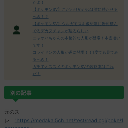
たよ！
【ポケモンSV】こだわりめがねは誰に持たせる
べき！？
【ポケモンSV】ウルガモスを仮想敵に岩封積ん
でるデカヌチャンが居るらしい
ニャオハちゃんの本格的な人形が登場！本当凄い
です！
コライドンの人形が遂に登場！！1度でも見てみ
るべき！
ガチでオススメのポケモンSVの攻略本はこれ
だ！
別の記事
元のス
レ：
"https://medaka.5ch.net/test/read.cgi/poke/1