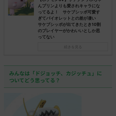
されたウミト
ッグヘルムかっこいいから助かる 名
08:19:23.
んプリンよりも愛されキャラにな
ん0702
無しさん0971 0971 名無しさん、君に
え忘れたガ
ってるよ！ サケブシッポ可愛す
めた！ (ﾜｯﾁ
決めた！ (ﾜｯﾁｮｲW b524-NwUu)
たラウドボーン
ぎてバイオレットとの差が凄い
2023/06/28(水 ...
しさん0624
サケブシッポが出てきたとき10割
決めた！ (ﾜｯﾁｮ
のプレイヤーがかわいいとしか思
ってない
続きを見る
みんなは「ドジョッチ、カジッチュ」に
ついてどう思ってる？