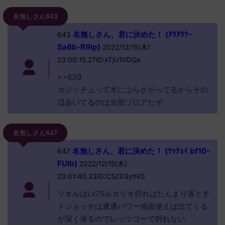
名無しさん643
名無しさん、君に決めた！ (ｱｳｱｳｳｰ
643
Sa6b-R9ip)
2022/12/15(木)
23:00:15.27ID:kTjU1VDQa
>>639
カジッチュって木にぶらさがってるからその
辺歩いてるのは全部ゾロアだぞ
名無しさん647
名無しさん、君に決めた！ (ﾜｯﾁｮｲ bf10-
647
FUlb)
2022/12/15(木)
23:01:40.23ID:C5Z03yhV0
リオルはLv75ルカリオ狩ればたんまり落とす
ドジョッチは遭遇パワー地面使えば出てくる
が深く潜るのでレッツゴーで狩れない