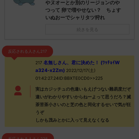
やヌオーとか別のリージョンのや
つって 卵で増やせない？ ちょす
いぬおーでシャリタツ狩れ
続きを見る
反応される人さん217
名無しさん、君に決めた！ (ﾜｯﾁｮｲW
217
a324-x2Zm)
2022/12/17(土)
01:42:27.24ID:BBXTE0CD0>>225
実はカジッチュの色違いもえげつない難易度だぞ
違いがわかりやすいからねーよって思うだろ？滅
茶苦茶小さいのと芝の色と同化するせいで気が狂
うぞ
しかも茂みとかに入って見えなくなる
反応される人さん225