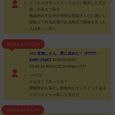
ぶっちゃけサンドイッチはガン無視した方が
楽しめるまである
極論色出す以外の有効な用途そんなに無いし
複数人で作る必要がある時点で興味を失った
人は多いと思う
反応される人さん269
名無しさん、君に決めた！ (ｱｳｱｳｳｰ
269
Sa9f-cTaC)
2022/12/19(月)
00:45:32.90ID:C2ZJm3Xga>>277
>>233
それまじで言ってる？
図鑑埋めも落とし物集めもサンドイッチある
とめちゃくちゃ楽になるけど
反応される人さん277