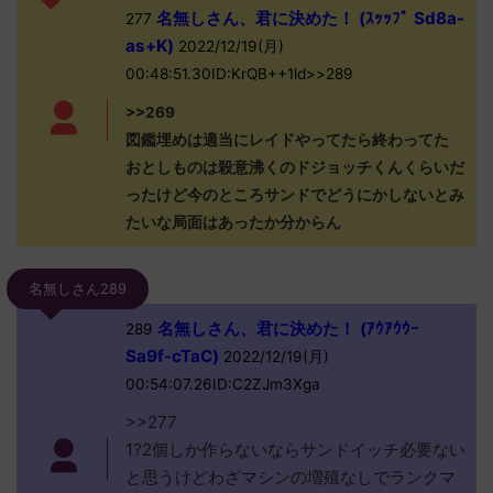
名無しさん、君に決めた！ (ｽｯｯﾌﾟ Sd8a-
277
as+K)
2022/12/19(月)
00:48:51.30ID:KrQB++1ld>>289
>>269
図鑑埋めは適当にレイドやってたら終わってた
おとしものは殺意沸くのドジョッチくんくらいだ
ったけど今のところサンドでどうにかしないとみ
たいな局面はあったか分からん
名無しさん289
名無しさん、君に決めた！ (ｱｳｱｳｳｰ
289
Sa9f-cTaC)
2022/12/19(月)
00:54:07.26ID:C2ZJm3Xga
>>277
1?2個しか作らないならサンドイッチ必要ない
と思うけどわざマシンの増殖なしでランクマ