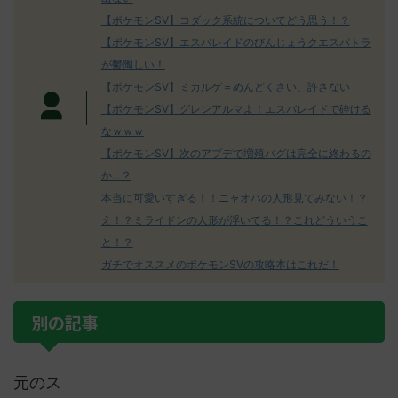
【ポケモンSV】コダック系統についてどう思う！？
【ポケモンSV】エスバレイドのびんじょうクエスパトラ
が鬱陶しい！
【ポケモンSV】ミカルゲ＝めんどくさい、許さない
【ポケモンSV】グレンアルマよ！エスバレイドで砕ける
なｗｗｗ
【ポケモンSV】次のアプデで増殖バグは完全に終わるの
か…？
本当に可愛いすぎる！！ニャオハの人形見てみない！？
え！？ミライドンの人形が浮いてる！？これどういうこ
と！？
ガチでオススメのポケモンSVの攻略本はこれだ！
別の記事
元のス