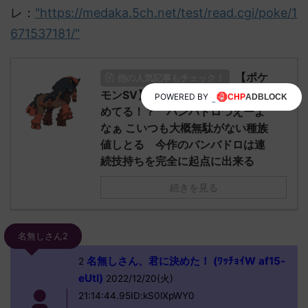
レ：
"https://medaka.5ch.net/test/read.cgi/poke/1
671537181/"
【ポケ
他の人気記事もチェック！
モンSV】バンバドロが注目され始
POWERED BY
めてる！？ バンバドロつえーよ
なぁ こいつも大概無駄がない種族
値しとる 今作のバンバドロは連
続技持ちを完全に起点に出来る
続きを見る
名無しさん2
名無しさん、君に決めた！ (ﾜｯﾁｮｲW af15-
2
eUtI)
2022/12/20(火)
21:14:44.95ID:kS0lXpWY0