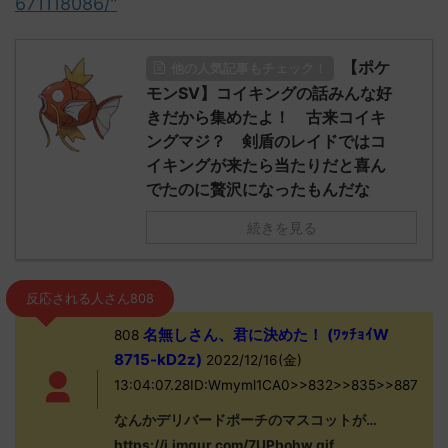
671118086/"
【ポケ
他の人気記事もチェック！
モンSV】コイキングの話みんな好
きだから集めたよ！ 古来コイキ
ングマジ？ 剣盾のレイドではコ
イキングが来たら当たりだと喜ん
でたのに贅沢になったもんだな
続きを見る
反応される人さん808
名無しさん、君に決めた！ (ﾜｯﾁｮｲW
808
8715-kD2z)
2022/12/16(金)
13:04:07.28ID:Wmyml1CA0>>832>>835>>887
なんかデリバードポーチのマスコットが…
https://i.imgur.com/7UPbohw.gif