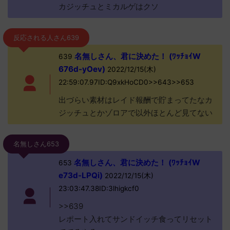
カジッチュとミカルゲはクソ
反応される人さん639
名無しさん、君に決めた！ (ﾜｯﾁｮｲW
639
676d-yOev)
2022/12/15(木)
22:59:07.97ID:Q9xkHoCD0>>643>>653
出づらい素材はレイド報酬で貯まってたなカ
ジッチュとかゾロアで以外ほとんど見てない
名無しさん653
名無しさん、君に決めた！ (ﾜｯﾁｮｲW
653
e73d-LPQi)
2022/12/15(木)
23:03:47.38ID:3lhigkcf0
>>639
レポート入れてサンドイッチ食ってリセット