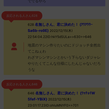
ででるやろ
反応される人さん628
名無しさん、君に決めた！ (ｱｳｱｳｳｰ
628
Sa6b-ro9E)
2022/12/15(木)
22:54:04.22ID:hkY5dSULa>>630>>646
地震のマシン作りたいのにドジョッチ全然出
てこねぇわ
わざマシンマシンとかいう下らないダジャレ
やりたくてこんな仕様にしたんじゃないだろ
うな
反応される人さん646
名無しさん、君に決めた！ (ﾜｯﾁｮｲW
646
5fef-YBiX)
2022/12/15(木)
23:01:17.23ID:ohIuMNYF0>>701