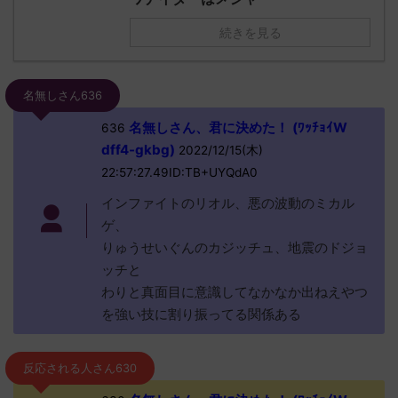
続きを見る
名無しさん636
名無しさん、君に決めた！ (ﾜｯﾁｮｲW
636
dff4-gkbg)
2022/12/15(木)
22:57:27.49ID:TB+UYQdA0
インファイトのリオル、悪の波動のミカル
ゲ、
りゅうせいぐんのカジッチュ、地震のドジョ
ッチと
わりと真面目に意識してなかなか出ねえやつ
を強い技に割り振ってる関係ある
反応される人さん630