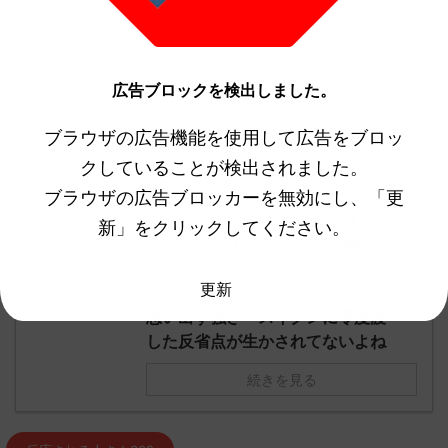
別の記事
広告ブロックを検出しました。
元のス
レ：
"https://medaka.5ch.net/test/read.cgi/poke/1
ブラウザの広告機能を使用して広告をブロッ
671183611/"
クしていることが検出されました。
ブラウザの広告ブロッカーを無効にし、「更
【ポケ
他の人気記事もチェック！
新」をクリックしてください。
モンSV】古代スイクンが判明した
ので、スイクンについてまとめた
更新
よ！ ヘイラッシャはスイクンを
思い出す強さ スイクンに零度渡
した反省点が生かされてないよね
続きを見る