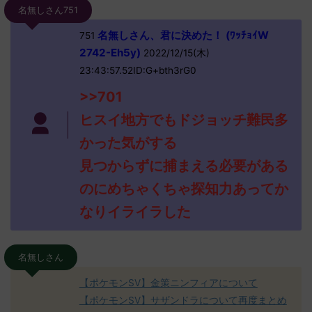
名無しさん751
名無しさん、君に決めた！ (ﾜｯﾁｮｲW
751
2742-Eh5y)
2022/12/15(木)
23:43:57.52ID:G+bth3rG0
>>701
ヒスイ地方でもドジョッチ難民多
かった気がする
見つからずに捕まえる必要がある
のにめちゃくちゃ探知力あってか
なりイライラした
名無しさん
【ポケモンSV】金策ニンフィアについて
【ポケモンSV】サザンドラについて再度まとめ