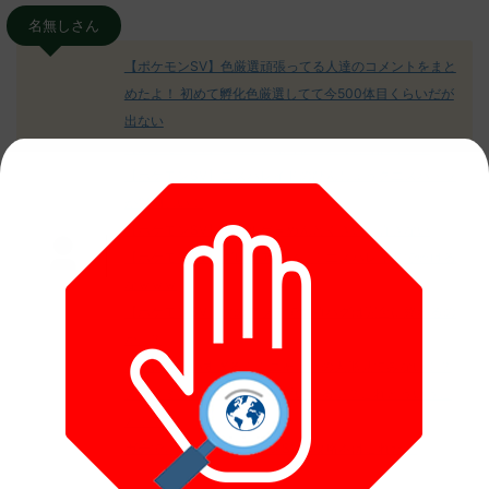
名無しさん
【ポケモンSV】色厳選頑張ってる人達のコメントをまと
めたよ！ 初めて孵化色厳選してて今500体目くらいだが
出ない
【ポケモンSV】コダック系統についてどう思う！？
【ポケモンSV】エスバレイドのびんじょうクエスパトラ
が鬱陶しい！
【ポケモンSV】ミカルゲ＝めんどくさい、許さない
【ポケモンSV】グレンアルマよ！エスバレイドで砕ける
なｗｗｗ
【ポケモンSV】次のアプデで増殖バグは完全に終わるの
か…？
本当に可愛いすぎる！！ニャオハの人形見てみない！？
え！？ミライドンの人形が浮いてる！？これどういうこ
と！？
ガチでオススメのポケモンSVの攻略本はこれだ！