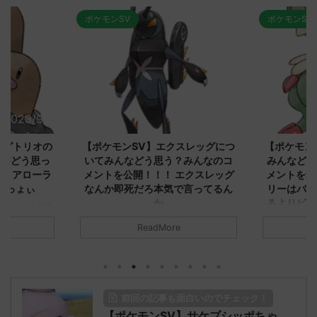
ポケモンSV
ポケモンSV
2023/9/8
2023/9/8
ダグトリオの
【ポケモンSV】エクスレッグにつ
【ポケモン
ながどう思っ
いてみんなどう思う？みんなのコ
みんなどう
！ アローラ
メントを公開！！！ エクスレッグ
メントを集
がっょぃ
なんか即死だろ本気で言ってるん
リーはバタ
か
るよりビビ
についてどう
トラさ
元のス
みんなは「エクスレッグ」についてど
ReadMore
.net/test/re
う思ってる？ 初めの記事 元のス
みんなは「
930/" 名無しさ
レ："https://medaka.5ch.net/test/re
思ってる？ 
さん、君に決め
ad.cgi/poke/1687575951/" 名無しさ
レ："https://
z)
ん0890 0890 名無しさん、君に決め
ad.cgi/pok
た！ (ﾜｯﾁｮｲW d56d-NwUu)
る人さん062
前回の記事も面白いのでチェック！
O9iU0 リージョ
2023/06/28(水)
に決めた！ (ｱｳ
だただダグト
【ポケモンSV】サケブシッポちゃ
01:07:00.69ID:oUI00NrJ0 エクスレ
2023/06/27