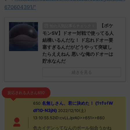
670604391/"
【ポケ
他の人気記事もチェック！
モンSV】ドオー対戦で使ってる人
結構いるんだな！ ド忘れドオー要
塞すぎるんだがどうやって突破し
たらええねん 悪いな俺のドオーは
貯水なんだ
続きを見る
反応される人さん650
名無しさん、君に決めた！ (ﾜｯﾁｮｲW
650
df10-N3jN)
2022/12/10(土)
13:10:55.52ID:cvLLJprA0>>651>>660
色カイデンってなんのボール似合うかね