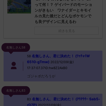
って何！？ ゲイバードのモーショ
ンがきもい ワナイダーとキモイ
ルカ見た後だとどんなポケモンで
も良デザインに見えるわ
続きを見る
名無しさん58
名無しさん、君に決めた！ (ﾜｯﾁｮｲW
58
6510-gTmw)
2022/12/09(金)
17:37:07.37ID:hw8Z2AkB0
ゴジャボだろうが
名無しさん83
名無しさん、君に決めた！ (ｱｳｱｳｳｰ Sab5-
83
rD7P)
2022/12/09(金)