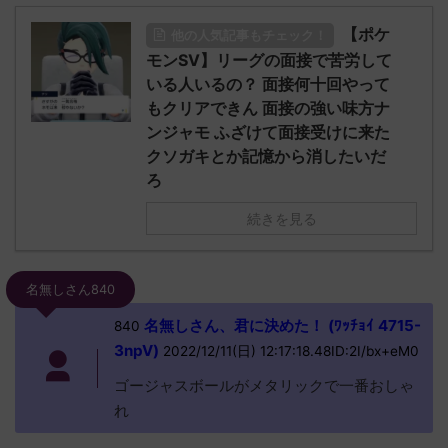
【ポケ
他の人気記事もチェック！
モンSV】リーグの面接で苦労して
いる人いるの？ 面接何十回やって
もクリアできん 面接の強い味方ナ
ンジャモ ふざけて面接受けに来た
クソガキとか記憶から消したいだ
ろ
続きを見る
名無しさん840
名無しさん、君に決めた！ (ﾜｯﾁｮｲ 4715-
840
3npV)
2022/12/11(日) 12:17:18.48ID:2I/bx+eM0
ゴージャスボールがメタリックで一番おしゃ
れ