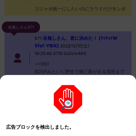
ゴジャボ統一にしたいのにラウドだけモンボ
名無しさん671
名無しさん、君に決めた！ (ﾜｯﾁｮｲW
671
5fef-YBiX)
2022/12/10(土)
19:25:46.07ID:2uDctv4K0
>>660
BDSPみたいに野生で御三家が出る場所まで
我慢や
広告ブロックを検出しました。