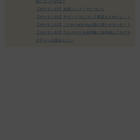
気に入ったのは？
【ポケモンSV】金策ニンフィアについて
【ポケモンSV】サザンドラについて再度まとめたよ！！
【ポケモンSV】こだわりめがねは誰に持たせるべき！？
【ポケモンSV】ウルガモスを仮想敵に岩封積んでるデカ
ヌチャンが居るらしい