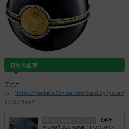
初めの記事
元のス
レ：
"https://medaka.5ch.net/test/read.cgi/poke/1
670571555/"
【ポケ
他の人気記事もチェック！
モンSV】みんなのきもいポケモン