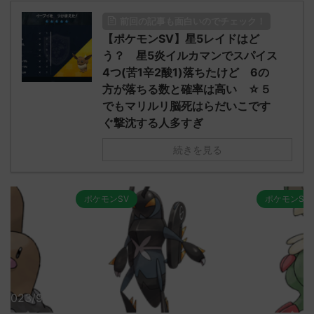
前回の記事も面白いのでチェック！
【ポケモンSV】星5レイドはど
う？ 星5炎イルカマンでスパイス
4つ(苦1辛2酸1)落ちたけど 6の
方が落ちる数と確率は高い ☆５
でもマリルリ脳死はらだいこです
ぐ撃沈する人多すぎ
続きを見る
ポケモンSV
ポケモンSV
2023/9/8
2023/9/8