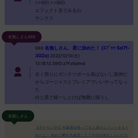
>>651 >>660
エフェクト見てみるわ
サンクス
名無しさん669
名無しさん、君に決めた！ (ｽﾌﾟｯｯ Sd7f-
669
30Ze)
2022/12/10(土)
13:18:12.39ID:z7Fztbdmd
全く競りにガンテツボール並ばないし面倒だ
からゴージャスとプレミアでいいやってなっ
た
白と黒で統一しとけば無難に揃うし
名無しさん
【ポケモンSV】色厳選頑張ってる人達のコメントをまと
めたよ！ 初めて孵化色厳選してて今500体目くらいだが