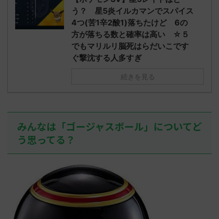
されたウミト
ッグヘルムかっこいいから助かる 名
08:19:23.
う？ 星5炎イルカマンでスパイス
ん0702
無しさん0971 0971 名無しさん、君に
え忘れたガ
4つ(苦1辛2酸1)落ちたけど 6の
めた！ (ﾜｯﾁ
決めた！ (ﾜｯﾁｮｲW b524-NwUu)
たラウドボーン
方が落ちる数と確率は高い ☆５
2023/06/28(水 ...
しさん0624
でもマリルリ脳死はらだいこです
決めた！ (ﾜｯﾁｮ
ぐ撃沈する人多すぎ
続きを見る
みんなは「ゴージャスボール」についてど
う思ってる？