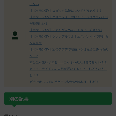
出ない
【ポケモンSV】コダック系統についてどう思う！？
【ポケモンSV】エスバレイドのびんじょうクエスパトラ
が鬱陶しい！
【ポケモンSV】ミカルゲ＝めんどくさい、許さない
【ポケモンSV】グレンアルマよ！エスバレイドで砕ける
なｗｗｗ
【ポケモンSV】次のアプデで増殖バグは完全に終わるの
か…？
本当に可愛いすぎる！！ニャオハの人形見てみない！？
え！？ミライドンの人形が浮いてる！？これどういうこ
と！？
ガチでオススメのポケモンSVの攻略本はこれだ！
別の記事