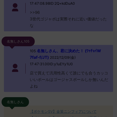
17:47:08.98ID:2Q+kdDuA0
>>96
3世代ゴジャボは実際それに近い価値だった
な
名無しさん105
名無しさん、君に決めた！ (ﾜｯﾁｮｲW
105
7faf-f/JT)
2022/12/09(金)
17:47:31.00ID:y1uEYy1U0
店で買えて汎用性高くて誰にでも合うカッコ
いいボールはゴージャスボールしか無いんだ
よね
名無しさん
【ポケモンSV】金策ニンフィアについて