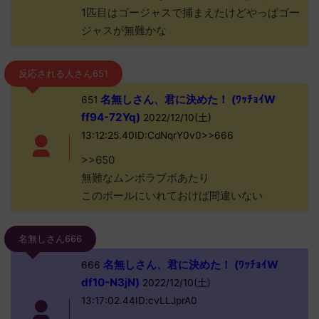
1匹目はゴージャスで捕まえたけどやっぱゴー
ジャスが無難かな
反応される人さん651
名無しさん、君に決めた！ (ﾜｯﾁｮｲW
651
ff94-72Yq)
2022/12/10(土)
13:12:25.40ID:CdNqrY0v0>>666
>>650
無難なムンボラブボあたり
このボールにいれておけば間違いない
名無しさん666
名無しさん、君に決めた！ (ﾜｯﾁｮｲW
666
df10-N3jN)
2022/12/10(土)
13:17:02.44ID:cvLLJprA0