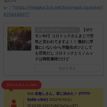
元のス
レ：
"https://medaka.5ch.net/test/read.cgi/poke/1
670648997/"
【ポケ
他の人気記事もチェック！
モンSV】コロトックさんまじで空
気と言われてますよ！！ 微妙に序
盤にいないから序盤虫ポジとして
も空気だし コロトックとミノムッ
クは御愁傷様だけど
続きを見る
反応される人さん660
名無しさん、君に決めた！ (ｱｳｱｳｳｰ
660
Sa6b-LRd/)
2022/12/10(土)
19:24:09.44ID:FyiNCSsOa>>671