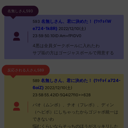
名無しさん593
名無しさん、君に決めた！ (ﾜｯﾁｮｲW
593
e724-1k8R)
2022/12/10(土)
23:59:50.10ID:Am+fPIDV0
4悪は全員ダークボールに入れたわ
サブ垢の方はゴージャスボールで用意する
反応される人さん589
名無しさん、君に決めた！ (ﾜｯﾁｮｲ a724-
589
6oiZ)
2022/12/10(土)
23:58:55.42ID:5Q4i27fI0>>628
パオ（ムンボ）、チオ（フレボ）、ディン
（ヘビボ）にしちゃったからゴジャボ統一は
できないわ
悩むくらいならそっちのほうがスッキリした