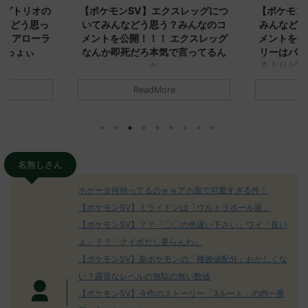
ダグトリオの
【ポケモンSV】エクスレッグにつ
【ポケモン
ながどう思っ
いてみんなどう思う？みんなのコ
みんなどう
！ アローラ
メントを公開！！！ エクスレッグ
メントを集
がっょぃ
なんか即死だろ本気で言ってるん
リーはバタ
か
るよりビビ
についてどう
トラさ
元のス
みんなは「エクスレッグ」についてど
ReadMore
.net/test/re
う思ってる？ 初めの記事 元のス
みんなは「
930/" 名無しさ
レ："https://medaka.5ch.net/test/re
思ってる？ 
さん、君に決め
ad.cgi/poke/1687575951/" 名無しさ
レ："https://
z)
ん0890 0890 名無しさん、君に決め
ad.cgi/pok
た！ (ﾜｯﾁｮｲW d56d-NwUu)
る人さん062
O9iU0 リージョ
2023/06/28(水)
に決めた！ (ｱｳ
名無しさん
だただダグト
01:07:00.69ID:oUI00NrJ0 エクスレ
2023/06/27
されたウミト
ッグヘルムかっこいいから助かる 名
08:19:23.
ホゲータ何持ってるのｗｗアホ面で可愛すぎる件！
ん0702
無しさん0971 0971 名無しさん、君に
え忘れたガ
【ポケモンSV】ミライドンは「ウルトラボール派」
めた！ (ﾜｯﾁ
決めた！ (ﾜｯﾁｮｲW b524-NwUu)
たラウドボーン
【ポケモンSV】？？「〇〇の色違い下さい」ワイ「良い
2023/06/28(水 ...
しさん0624
決めた！ (ﾜｯﾁｮ
よ」？？「クイボだし要らんわ」
【ポケモンSV】新ポケモンの「種族値配分」おかしくな
い？露骨なレベルの無駄の無い数値
【ポケモンSV】今作のストーリー「3ルート」の内一番