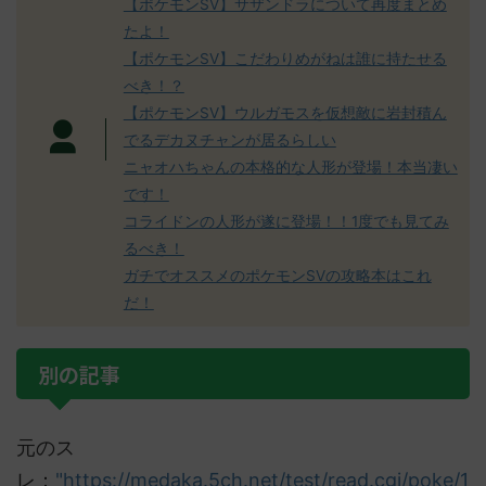
【ポケモンSV】サザンドラについて再度まとめ
たよ！
【ポケモンSV】こだわりめがねは誰に持たせる
べき！？
【ポケモンSV】ウルガモスを仮想敵に岩封積ん
でるデカヌチャンが居るらしい
ニャオハちゃんの本格的な人形が登場！本当凄い
です！
コライドンの人形が遂に登場！！1度でも見てみ
るべき！
ガチでオススメのポケモンSVの攻略本はこれ
だ！
別の記事
元のス
レ：
"https://medaka.5ch.net/test/read.cgi/poke/1