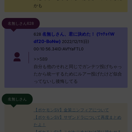
かも
名無しさん628
名無しさん、君に決めた！ (ﾜｯﾁｮｲW
628
df20-BoNw)
2022/12/11(日)
00:10:56.34ID:AVfYaFTL0
>>589
自分も他のそれと同じでガンテツ投げちゃっ
たから統一するためにルアー投げたけど似合
ってないし後悔してる
名無しさん
【ポケモンSV】金策ニンフィアについて
【ポケモンSV】サザンドラについて再度まとめ
たよ！