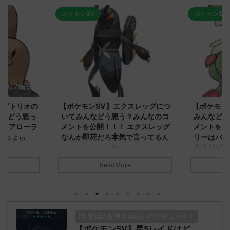
ポケモンSV
ポケモンSV
2023/9/8
2023/9/8
ダグトリオの
【ポケモンSV】エクスレッグにつ
【ポケモン
ながどう思っ
いてみんなどう思う？みんなのコ
みんなどう
！ アローラ
メントを公開！！！ エクスレッグ
メントを集
がっょぃ
なんか即死だろ本気で言ってるん
リーはバタ
か
るよりビビ
についてどう
トラさ
元のス
みんなは「エクスレッグ」についてど
ReadMore
.net/test/re
う思ってる？ 初めの記事 元のス
みんなは「
930/" 名無しさ
レ："https://medaka.5ch.net/test/re
思ってる？ 
さん、君に決め
ad.cgi/poke/1687575951/" 名無しさ
レ："https://
z)
ん0890 0890 名無しさん、君に決め
ad.cgi/pok
た！ (ﾜｯﾁｮｲW d56d-NwUu)
る人さん062
前回の記事も面白いのでチェック！
O9iU0 リージョ
2023/06/28(水)
に決めた！ (ｱｳ
だただダグト
【ポケモンSV】星5レイドはど
01:07:00.69ID:oUI00NrJ0 エクスレ
2023/06/27