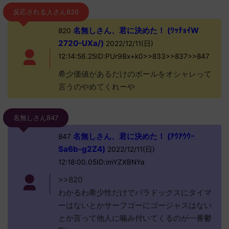
反応される人さん820
名無しさん、君に決めた！ (ﾜｯﾁｮｲW
820
2720-UXa/)
2022/12/11(日)
12:14:56.25ID:PUr9Bx+k0>>833>>837>>847
希少価値があるだけのボールをオシャレって
言うのやめてくれーや
名無しさん847
名無しさん、君に決めた！ (ｱｳｱｳｳｰ
847
Sa6b-g2Z4)
2022/12/11(日)
12:18:00.05ID:imYZXBNYa
>>820
わかるわ希少性だけでパラドックスにタイマ
ーはないとかサーフゴーにゴージャスはない
とか言って他人に噛み付いてくるのが一番鬱