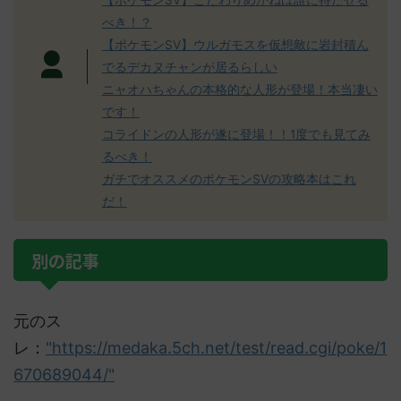
【ポケモンSV】こだわりめがねは誰に持たせる
べき！？
【ポケモンSV】ウルガモスを仮想敵に岩封積ん
でるデカヌチャンが居るらしい
ニャオハちゃんの本格的な人形が登場！本当凄い
です！
コライドンの人形が遂に登場！！1度でも見てみ
るべき！
ガチでオススメのポケモンSVの攻略本はこれ
だ！
別の記事
元のス
レ：
"https://medaka.5ch.net/test/read.cgi/poke/1
670689044/"