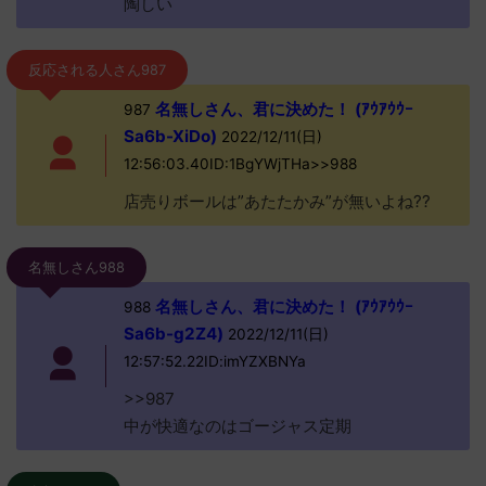
陶しい
反応される人さん987
名無しさん、君に決めた！ (ｱｳｱｳｳｰ
987
Sa6b-XiDo)
2022/12/11(日)
12:56:03.40ID:1BgYWjTHa>>988
店売りボールは”あたたかみ”が無いよね??
名無しさん988
名無しさん、君に決めた！ (ｱｳｱｳｳｰ
988
Sa6b-g2Z4)
2022/12/11(日)
12:57:52.22ID:imYZXBNYa
>>987
中が快適なのはゴージャス定期