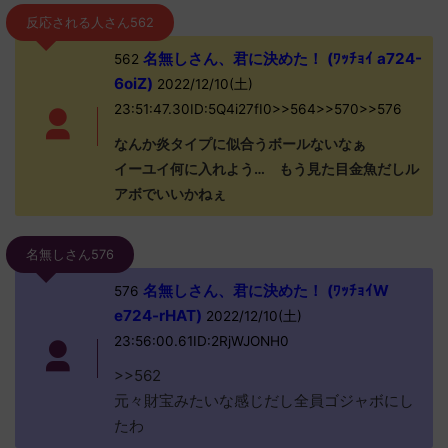
反応される人さん562
名無しさん、君に決めた！ (ﾜｯﾁｮｲ a724-
562
6oiZ)
2022/12/10(土)
23:51:47.30ID:5Q4i27fI0>>564>>570>>576
なんか炎タイプに似合うボールないなぁ
イーユイ何に入れよう… もう見た目金魚だしル
アボでいいかねぇ
名無しさん576
名無しさん、君に決めた！ (ﾜｯﾁｮｲW
576
e724-rHAT)
2022/12/10(土)
23:56:00.61ID:2RjWJONH0
>>562
元々財宝みたいな感じだし全員ゴジャボにし
たわ