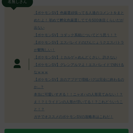
名無しさん
【ポケモンSV】色厳選頑張ってる人達のコメントをまと
めたよ！ 初めて孵化色厳選してて今500体目くらいだが
出ない
【ポケモンSV】コダック系統についてどう思う！？
【ポケモンSV】エスバレイドのびんじょうクエスパトラ
が鬱陶しい！
【ポケモンSV】ミカルゲ＝めんどくさい、許さない
【ポケモンSV】グレンアルマよ！エスバレイドで砕ける
なｗｗｗ
【ポケモンSV】次のアプデで増殖バグは完全に終わるの
か…？
本当に可愛いすぎる！！ニャオハの人形見てみない！？
え！？ミライドンの人形が浮いてる！？これどういうこ
と！？
ガチでオススメのポケモンSVの攻略本はこれだ！