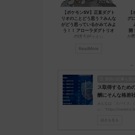
2023/9/8
2023/9/8
【ポケモンSV】正直ダグト
【ポケモンSV】エクスレッ
リオのことどう思う？みんな
グについてみんなどう思う？
がどう思っているかみてみよ
みんなのコメントを公
う！！ アローラダグトリオ
開！！！ エクスレッグなん
のほうがっょぃ
か即死だろ本気で言ってるん
か
みんなは「ダグトリオ」について
ReadMore
ReadMore
どう思ってる？ 初めの記事 元の
みんなは「エクスレッグ」につい
ス
てどう思ってる？ 初めの記事 元
み
レ："https://medaka.5ch.net/test
のス
ど
/read.cgi/poke/1687925930/" 名
レ："https://medaka.5ch.net/test
ス
無しさん0701 0701 名無しさん、
/read.cgi/poke/1687575951/" 名
レ：
前回の記事も面
君に決めた！ (ﾜｯﾁｮｲW e22c-
無しさん0890 0890 名無しさん、
/r
t4wz) 2023/07/02(日)
君に決めた！ (ﾜｯﾁｮｲW d56d-
応
ス取得するための
18:28:06.00ID:O9D7O9iU0 リージ
NwUu) 2023/06/28(水)
さ
酬にそんな格差
ョンでも何でもないのにただただ
01:07:00.69ID:oUI00NrJ0 エクス
Sa
みんなは「スパイス」
ダグトリオと同じ種族値で弱くさ
レッグヘルムかっこいいから助か
08
レ："https://medaka.5
れたウミトリオオとかもな 名無し
る 名無しさん0971 0971 名無しさ
覚
さん0702 0702 名無しさん、君に
ん、君に決めた！ (ﾜｯﾁｮｲW b524-
え
続きを見る
決めた！ (ﾜｯﾁｮｲ ...
NwUu) 2023/06/28(水 ...
ω
無
05 