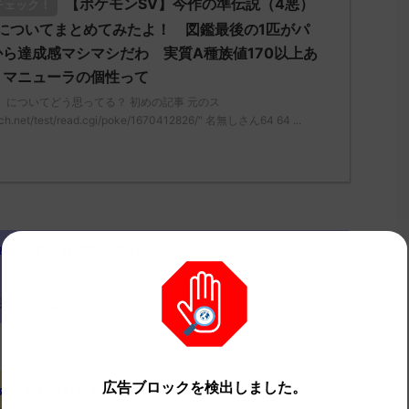
【ポケモンSV】今作の準伝説（4悪）
チェック！
についてまとめてみたよ！ 図鑑最後の1匹がパ
ら達成感マシマシだわ 実質A種族値170以上あ
 マニューラの個性って
」についてどう思ってる？ 初めの記事 元のス
ch.net/test/read.cgi/poke/1670412826/" 名無しさん64 64 ...
(ﾜｯﾁｮｲ 03bc-7kHv)
2022/12/08(木)
ム保持できないの地味にダルいんよな
広告ブロックを検出しました。
 (ﾜｯﾁｮｲW 9b10-pTmo)
2022/12/09(金)