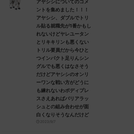
アヤシシについてのコメ
！ (ｽﾌﾟｯｯ Sdbf-EFSw) ...
ントを集めました！！！
アヤシシ、ダブルでトリ
ル貼る就職先が1番かもし
れないけどヤレユータン
とリキキリンも悪くない
トリル要員だから今ひと
つインパクト足りんシン
グルでも悪くはなさそう
だけどアヤシシのオンリ
ーワンな戦い方がどうに
も練れないわボディプレ
スさえあればバリアラッ
シュとの組み合わせが面
白くなりそうなんだけど
2023/9/7