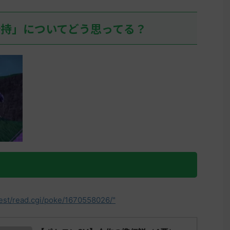
07:36:52.19ID:+/6UvhFfd ヒスイ
決めた
リージョンを輸送するために、久
所持」についてどう思ってる？
しぶりにヒスイの地に踏み入れ
て、アヤシシ様でアイキャンフラ
イして目の前が真っ暗になる人、
そこそこいるだろうな… 名無しさ
ん0 ...
test/read.cgi/poke/1670558026/"