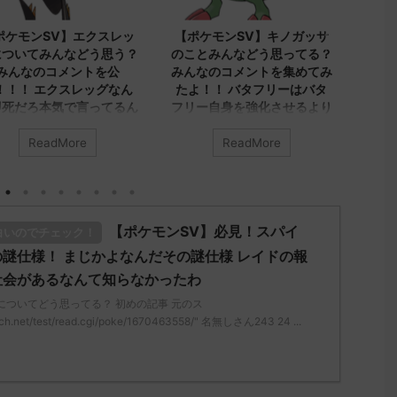
2023/9/8
2023/9/7
【ポケモンSV】キノガッサ
【ポケモンSV】みんなのア
【
のことみんなどう思ってる？
ヤシシについてのコメントを
プ
みんなのコメントを集めてみ
集めました！！！ アヤシ
す
たよ！！ バタフリーはバタ
シ、ダブルでトリル貼る就職
ネ
フリー自身を強化させるより
先が1番かもしれないけどヤ
で
ビビヨンキノガッサをリスト
レユータンとリキキリンも悪
に
ラさせる方が評価上がる
くないトリル要員だから今ひ
が
ReadMore
ReadMore
とつインパクト足りんシング
イ
んなは「キノガッサ」について
ルでも悪くはなさそうだけど
う思ってる？ 初めの記事 元の
アヤシシのオンリーワンな戦
みん
い方がどうにも練れないわボ
"https://medaka.5ch.net/test
どう
【ポケモンSV】必見！スパイ
ディプレスさえあればバリア
白いのでチェック！
ead.cgi/poke/1687575951/" 反
ス
ラッシュとの組み合わせが面
される人さん0623 0623 名無し
レ："
謎仕様！ まじかよなんだその謎仕様 レイドの報
白くなりそうなんだけど
ん、君に決めた！ (ｱｳｱｳｳｰ
/re
社会があるなんて知らなかったわ
69-sI2x) 2023/06/27(火)
みんなは「アヤシシ」についてど
され
についてどう思ってる？ 初めの記事 元のス
:19:23.39ID:KfVqw9Gna 胞子を
う思ってる？ 初めの記事 元のス
ん、
ch.net/test/read.cgi/poke/1670463558/" 名無しさん243 24 ...
え忘れたガッサさんあくびを覚
レ："https://medaka.5ch.net/test
MM7
忘れたラウドボーンさん (´・
/read.cgi/poke/1685459114/" 反応
23:
・｀) 名無しさん0624 0624 名
される人さん0055 0055 名無しさ
トゲ
しさん、君に決めた！ (ﾜｯﾁｮｲW
ん、君に決めた！ (ｽｯﾌﾟ Sdbf-
れて
...
mLoM) 2023/05/31(水)
さん