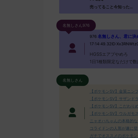
売ってること今知った…
名無しさん976
名無しさん、君に決めた！
976
17:14:49.32ID:Xx3RNWtz
HGSSエアプやめろ
1日1種類限定なだけで数
名無しさん
【ポケモンSV】金策ニン
【ポケモンSV】サザンド
【ポケモンSV】こだわり
【ポケモンSV】ウルガモ
ニャオハちゃんの本格的な
コライドンの人形が遂に登
ガチでオススメのポケモン