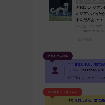
他の人気記事も
の1体パオジアン
オジアンだったか
るんだろあいつ
みんなは「パオジアン
レ："https://medaka.5
続きを見る
名無しさん166
名無しさん、君に決めた！ 
166
12:10:28.69ID:qclnnlW20
999個までしかアイテ
反応される人さん432
名無しさん、君に決めた！
432