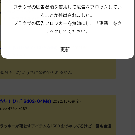
M10>>438>>440>>446
ブラウザの広告機能を使用して広告をブロックしてい
だが泣いていいか？
ることが検出されました。
ずにキラフロル狙えばよかった…
ブラウザの広告ブロッカーを無効にし、「更新」をク
リックしてください。
 (ﾜｯﾁｮｲW 7e94-Y76M)
2022/12/09(金)
更新
20>>457>>460
30分もしないうちに余裕でとれるやん
 (ｽｯﾌﾟ Sd02-Q4Ms)
2022/12/09(金)
Wd>>479>>487
ラッキーが落とすアイテムを1500までやってるけど一度も色違