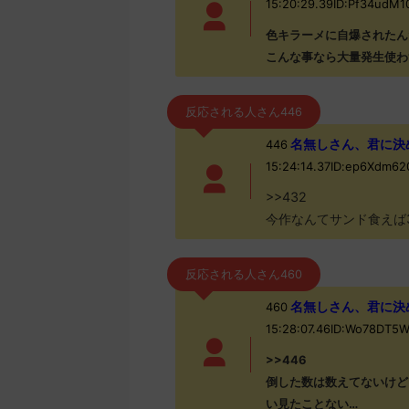
15:20:29.39ID:Pf34ud
色キラーメに自爆されたん
こんな事なら大量発生使わ
反応される人さん446
名無しさん、君に決めた！
446
15:24:14.37ID:ep6Xdm6
>>432
今作なんてサンド食えば
反応される人さん460
名無しさん、君に決めた！
460
15:28:07.46ID:Wo78DT5
>>446
倒した数は数えてないけど
い見たことない…