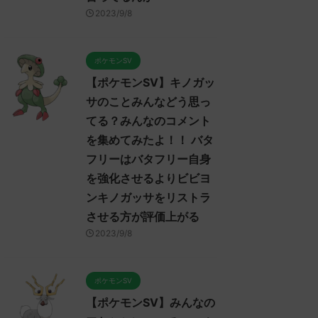
2023/9/7
2023/9/7
2023/9/8
ポケモンSV】ポケモンSV
【ポケモンSV】みんなのマ
【ポ
レイヤーのトゲキッスに対
ンムーについてのコメントを
プレ
るコメント集！ ねばねば
集めました！！！ マンムー
対す
ポケモンSV
ット、そんな悪くなさそう
セグレイブパオツツミ入ると
スイ
【ポケモンSV】キノガッ
はあるけど上取れたら劇的
か氷パ厨パみたいだあ
みん
有利になれるようなエース
サのことみんなどう思っ
みんなは「マンムー」についてど
てどう
今は見あたらない全盛期ポ
ReadMore
ReadMore
う思ってる？ 初めの記事 元のス
のス
てる？みんなのコメント
ヒガッサかトゲキッスが欲
レ："https://medaka.5ch.net/test
レ："ht
を集めてみたよ！！ バタ
しい
/read.cgi/poke/1687361463/" 反
/read
フリーはバタフリー自身
なは「トゲキッス」について
応される人さん0188 0188 名無し
される
思ってる？ 初めの記事 元の
さん、君に決めた！ (ﾜｯﾁｮｲW
ん、君
を強化させるよりビビヨ
3624-t07I) 2023/06/22(木)
1fb6-
ンキノガッサをリストラ
https://medaka.5ch.net/test
10:46:08.94ID:HKBzC1hY0 マンム
18:43
させる方が評価上がる
ad.cgi/poke/1685459114/" 反応
ー内定たすかる 名無しさん0241
ろ、
る人さん0919 0919 名無しさ
0241 名無しさん、君に決めた！
ーと
2023/9/8
君に決めた！ (ﾃﾃﾝﾃﾝﾃﾝ
(ｱｳｱｳｳｰ Sacd-DDVi)
ニウ
f-faBw) 2023/06/01(木)
2023/06/22(木) 12:11: ...
だ！
53:19.96ID:X6LFL4hoM なんで
ねえか！
ポケモンSV
キッスちゃんをパルデアに入
【ポケモンSV】みんなの
くんないの酷い 反応される人
0938 0938 名無しさん、君に