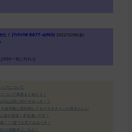
 (ﾜｯﾁｮｲW 8677-d/NO)
2022/12/09(金)
0
は999一気に作れる
フィアについて
ラについて再度まとめたよ！
めがねは誰に持たせるべき！？
スを仮想敵に岩封積んでるデカヌチャンが居るらしい
人形が登場！本当凄いです！
場！！1度でも見てみるべき！
SVの攻略本はこれだ！