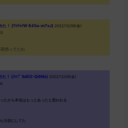
 (ﾜｯﾁｮｲW 845a-m7xJ)
2022/12/09(金)
Z0
毎回売ってたわ
 (ｽｯﾌﾟ Sd02-Q4Ms)
2022/12/09(金)
Wd
あったから本当はもっとあったと思われる
ら大切にしてた