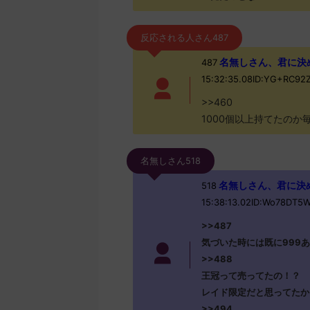
反応される人さん487
名無しさん、君に決めた！
487
15:32:35.08ID:YG+RC92
>>460
1000個以上持てたのか
名無しさん518
名無しさん、君に決めた！
518
15:38:13.02ID:Wo78DT5
>>487
気づいた時には既に999
>>488
王冠って売ってたの！？
レイド限定だと思ってたか
>>494