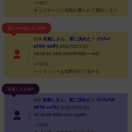
>>927
キョジオーンに地割れ撃たれて発狂しそう
反応される人さん939
名無しさん、君に決めた！ (ﾜｯﾁｮｲ
939
e789-SeIF)
2022/12/03(土)
09:36:52.36ID:ZMiV9VWE0>>947
>>935
ヘイラッシャも地割れ打てるから
名無しさん947
名無しさん、君に決めた！ (ﾜｯﾁｮｲW
947
9610-vo7k)
2022/12/03(土)
09:39:06.60ID:nuYLnyyW0
>>939