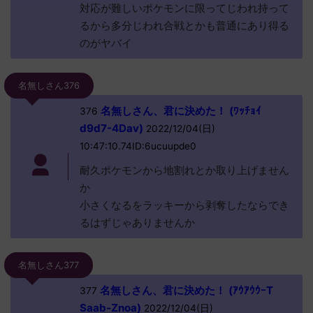
対応が難しいポケモンに限ってじわれ持って
るから多分じわれ合戦とかも普通にあり得る
のがヤバイ
名無しさん376
名無しさん、君に決めた！ (ﾜｯﾁｮｲ
376
d9d7-4Dav)
2022/12/04(日)
10:47:10.74ID:6ucuupde0
耐久ポケモンから地割れとか取り上げません
か
小さくなるをラッキーから剥奪したならでき
るはずじゃありませんか
名無しさん377
名無しさん、君に決めた！ (ｱｳｱｳｳｰT
377
Saab-Znoa)
2022/12/04(日)