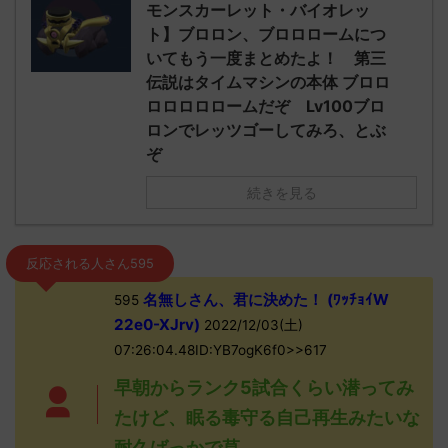
モンスカーレット・バイオレッ
ト】ブロロン、ブロロロームにつ
いてもう一度まとめたよ！ 第三
伝説はタイムマシンの本体 ブロロ
ロロロロロームだぞ Lv100ブロ
ロンでレッツゴーしてみろ、とぶ
ぞ
続きを見る
反応される人さん595
名無しさん、君に決めた！ (ﾜｯﾁｮｲW
595
22e0-XJrv)
2022/12/03(土)
07:26:04.48ID:YB7ogK6f0>>617
早朝からランク5試合くらい潜ってみ
たけど、眠る毒守る自己再生みたいな
耐久ばっかで草