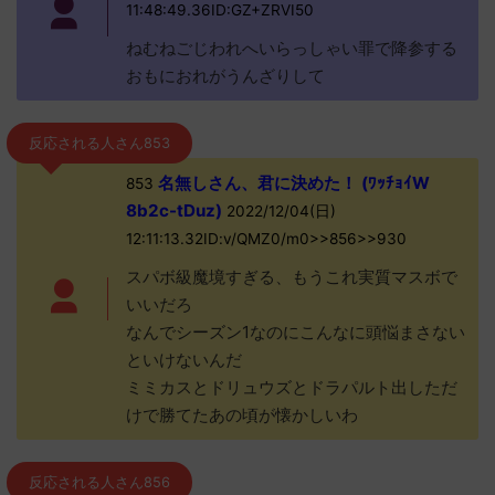
11:48:49.36ID:GZ+ZRVI50
ねむねごじわれへいらっしゃい罪で降参する
おもにおれがうんざりして
反応される人さん853
名無しさん、君に決めた！ (ﾜｯﾁｮｲW
853
8b2c-tDuz)
2022/12/04(日)
12:11:13.32ID:v/QMZ0/m0>>856>>930
スパボ級魔境すぎる、もうこれ実質マスボで
いいだろ
なんでシーズン1なのにこんなに頭悩まさない
といけないんだ
ミミカスとドリュウズとドラパルト出しただ
けで勝てたあの頃が懐かしいわ
反応される人さん856