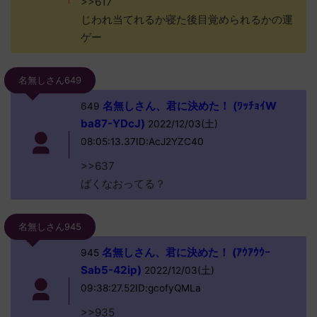
>>617
じわれ当てれるか寝た後目覚められるかの運
ゲー
名無しさん649
名無しさん、君に決めた！ (ﾜｯﾁｮｲW
649
ba87-YDcJ)
2022/12/03(土)
08:05:13.37ID:AcJ2YZC40
>>637
ばくなおってる？
名無しさん945
名無しさん、君に決めた！ (ｱｳｱｳｳｰ
945
Sab5-42ip)
2022/12/03(土)
09:38:27.52ID:gcofyQMLa
>>935