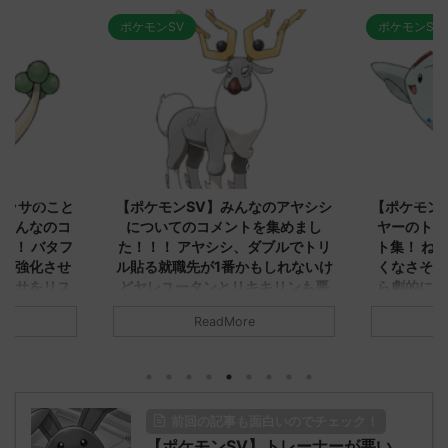
ポケモンSV
ポケモンSV
2023/9/8
2023/9/7
ガッサのこと
【ポケモンSV】みんなのアヤシシ
【ポケモン
？みんなのコ
についてのコメントを集めまし
ヤーのトゲ
！！ バタフ
た！！！ アヤシシ、ダブルでトリ
ト集！ ね
身を強化させ
ル貼る就職先が1番かもしれないけ
くなさそう
ガッサをリス
どヤレユータンとリキキリンも悪
ら劇的に有
価上がる
くないトリル要員だから今ひとつ
スが今は見
ReadMore
インパクト足りんシングルでも悪
ヒガッサ
についてどう
くはなさそうだけどアヤシシのオ
元のス
みんなは「
ンリーワンな戦い方がどうにも練
.net/test/re
思ってる？ 
れないわボディプレスさえあれば
951/" 反応され
レ："https://
バリアラッシュとの組み合わせが
名無しさん、君
ad.cgi/pok
前回の記事も面白いのでチェック！
面白くなりそうなんだけど
-sI2x)
る人さん091
【ポケモンSV】トレーナーが悪い
に決めた！ (ﾃﾃ