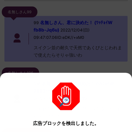
名無しさん99
名無しさん、君に決めた！ (ﾜｯﾁｮｲW
99
fb8b-Jq6u)
2022/12/04(日)
09:47:07.06ID:eDK//+xM0
スイクン並の耐久で天然であくびとじわれま
で使えたらそりゃ強いわ
名無しさん106
名無しさん、君に決めた！ (ﾜｯﾁｮｲW
106
9883-+8rS)
2022/12/04(日)
09:50:39.19ID:GWvU9wGf0
じわれ四回打たれて四回当たってるけどこれ
バグですか？
広告ブロックを検出しました。