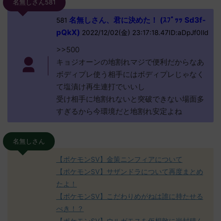
名無しさん581
名無しさん、君に決めた！ (ｽﾌﾟｯｯ Sd3f-
581
pQkX)
2022/12/02(金) 23:17:18.47ID:aDpJf0Ild
>>500
キョジオーンの地割れマジで便利だからなあ
ボディプレ使う相手にはボディプレじゃなく
て塩漬け再生連打でいいし
受け相手に地割れないと突破できない場面多
すぎるから今環境だと地割れ安定よね
名無しさん
【ポケモンSV】金策ニンフィアについて
【ポケモンSV】サザンドラについて再度まとめ
たよ！
【ポケモンSV】こだわりめがねは誰に持たせる
べき！？