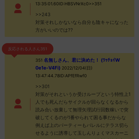
13:35:01.60ID:HBSVNrXc0>>351
>>243
対策それしかないなら自分も陰キャになった
方がいいのでは??
反応される人さん351
名無しさん、君に決めた！ (ﾜｯﾁｮｲW
351
0e1e-V4Fi)
2022/12/04(日)
13:47:44.78ID:APfEfRwf0
>>301
対策がそれというか受けループという特性上1
人でも死んだらサイクルが回らなくなるから
読み合い放棄して無理矢理試行回数稼いで突
破してくるのが1番やられて困る事だからな
例えば上のパーティーもバレルにテラス切ら
せるように誘導して玉しんりょくマスカーニ