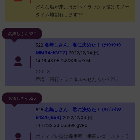
どんな塩が来ようがヘイラッシャ投げてノー
タイム地割れします??
名無しさん522
名無しさん、君に決めた！ (ﾃﾃﾝﾃﾝﾃﾝ
522
MM34-KVTZ)
2022/12/04(日)
14:16:48.95ID:8QK6huZsM
>>513
巨塩「飛行テラスタルみせたろか？??」
名無しさん525
名無しさん、君に決めた！ (ﾜｯﾁｮｲW
525
9124-jBx4)
2022/12/04(日)
14:17:32.33ID:dB9FigVR0
ボディプレ型は採用率一番高いゴーストテラ