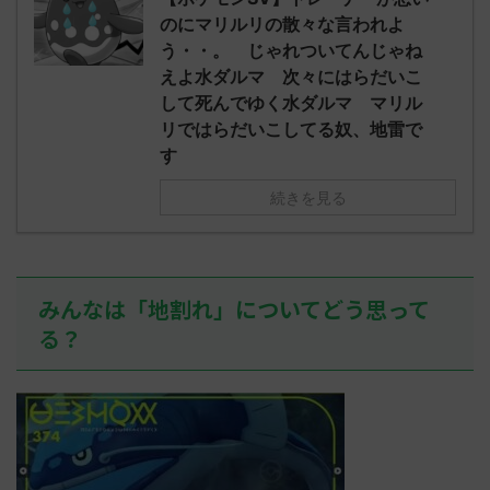
みんなは「アヤシシ」についてどう思
w9Gna 胞子を覚
2023/06/01
のにマリルリの散々な言われよ
ってる？ 初めの記事 元のス
びを覚え忘れ
23:53:19.
レ："https://medaka.5ch.net/test/re
う・・。 じゃれついてんじゃね
ω・｀) 名無
ゲキッスち
ad.cgi/poke/1685459114/" 反応され
えよ水ダルマ 次々にはらだいこ
無しさん、君に
んないの酷い
る人さん0055 0055 名無しさん、君
して死んでゆく水ダルマ マリル
0938 名無
に決めた！ (ｽｯﾌﾟ Sdbf-mLoM)
ｯｯ Sdbf-EFSw
リではらだいこしてる奴、地雷で
2023/05/31(水)
07:36:52.19ID:+/6UvhFfd ヒスイリ
す
ージョンを輸送するために、久しぶり
にヒスイの地に踏み入れて、アヤシシ
続きを見る
様でアイキャンフライして目の前が真
っ暗になる人、そこそこいるだろう
な… 名無しさん0 ...
みんなは「地割れ」についてどう思って
る？