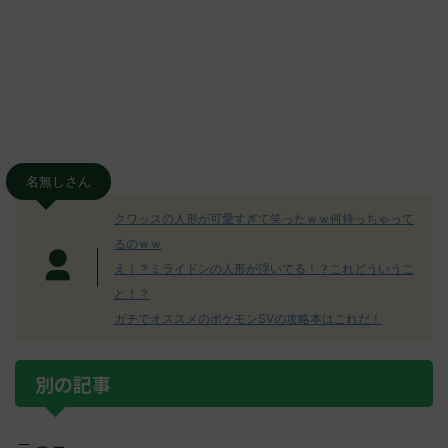
名無しさん
クワッスの人形が可愛すぎて笑ったｗｗ何持っちゃって
るのｗｗ
え！？ミライドンの人形が浮いてる！？これどういうこ
と！？
ガチでオススメのポケモンSVの攻略本はこれだ！
別の記事