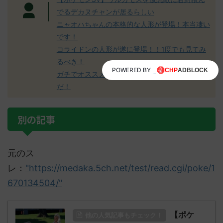
でるデカヌチャンが居るらしい
ニャオハちゃんの本格的な人形が登場！本当凄い
です！
コライドンの人形が遂に登場！！1度でも見てみ
るべき！
POWERED BY
ガチでオススメのポケモンSVの攻略本はこれ
だ！
別の記事
元のス
レ：
"https://medaka.5ch.net/test/read.cgi/poke/1
670134504/"
【ポケ
他の人気記事もチェック！