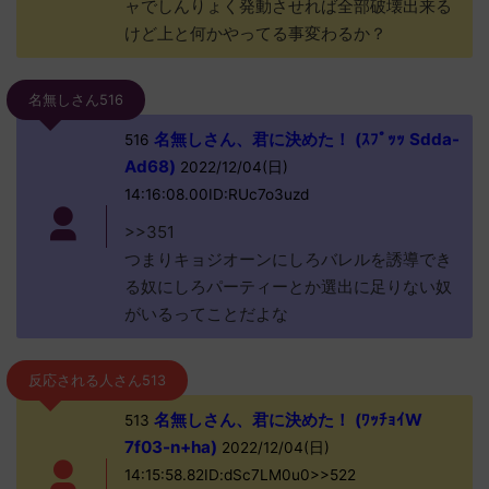
ャでしんりょく発動させれば全部破壊出来る
けど上と何かやってる事変わるか？
名無しさん516
名無しさん、君に決めた！ (ｽﾌﾟｯｯ Sdda-
516
Ad68)
2022/12/04(日)
14:16:08.00ID:RUc7o3uzd
>>351
つまりキョジオーンにしろバレルを誘導でき
る奴にしろパーティーとか選出に足りない奴
がいるってことだよな
反応される人さん513
名無しさん、君に決めた！ (ﾜｯﾁｮｲW
513
7f03-n+ha)
2022/12/04(日)
14:15:58.82ID:dSc7LM0u0>>522