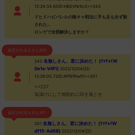
13:24:34.60ID:HBSVNrXc0>>243
ドヒドハピバレルの陰キャ戦法に手も足も出ず殺
された…
ロンゲで全部解決しますか？
反応される人さん243
名無しさん、君に決めた！ (ﾜｯﾁｮｲW
243
0e1e-V4Fi)
2022/12/04(日)
13:26:00.72ID:APfEfRwf0>>301
>>237
塩漬けにして地割れに叩き落とせ
反応される人さん301
名無しさん、君に決めた！ (ﾜｯﾁｮｲW
301
df15-Ad68)
2022/12/04(日)