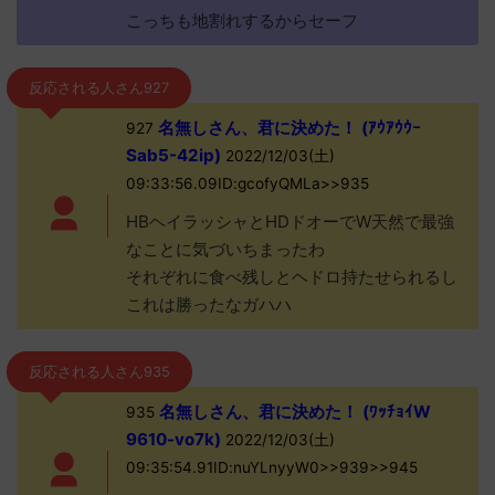
こっちも地割れするからセーフ
反応される人さん927
名無しさん、君に決めた！ (ｱｳｱｳｳｰ
927
Sab5-42ip)
2022/12/03(土)
09:33:56.09ID:gcofyQMLa>>935
HBヘイラッシャとHDドオーでW天然で最強
なことに気づいちまったわ
それぞれに食べ残しとヘドロ持たせられるし
これは勝ったなガハハ
反応される人さん935
名無しさん、君に決めた！ (ﾜｯﾁｮｲW
935
9610-vo7k)
2022/12/03(土)
09:35:54.91ID:nuYLnyyW0>>939>>945