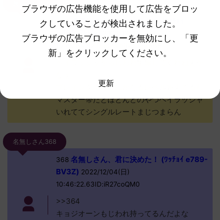
反応される人さん364
ブラウザの広告機能を使用して広告をブロッ
名無しさん、君に決めた！ (ﾜｯﾁｮｲ
364
クしていることが検出されました。
8466-7kHv)
2022/12/04(日)
ブラウザの広告ブロッカーを無効にし、「更
10:45:36.52ID:eG5knRkc0>>368
新」をクリックしてください。
ヘイラッシャからじわれ削除してくれねえか
なぁ
更新
プレイングでどうにかなるレベル超えてるわ
マスター帯だとほとんどのやつヘイラッシャ
いれててシングルレートまじつまらん
名無しさん368
名無しさん、君に決めた！ (ﾜｯﾁｮｲ e789-
368
BV3Z)
2022/12/04(日)
10:46:22.63ID:iR27coQM0
>>364
キョジオーンもじわれ持ってるんだよな