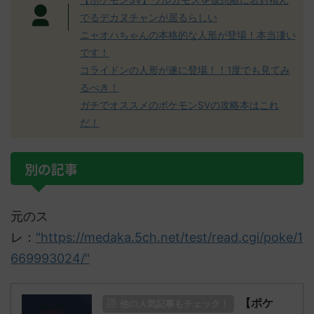
【ポケモンSV】ウルガモスを仮想敵に岩封積ん
でるデカヌチャンが居るらしい
ニャオハちゃんの本格的な人形が登場！本当凄い
です！
コライドンの人形が遂に登場！！1度でも見てみ
るべき！
ガチでオススメのポケモンSVの攻略本はこれ
だ！
別の記事
元のス
レ：
"https://medaka.5ch.net/test/read.cgi/poke/1
669993024/"
【ポケ
他の人気記事もチェック！