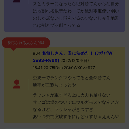
スとミラーになったら絶対勝てんからな自分
は地割れ搭載型だわ てか絶対零度使い弱い
のしか居ないし飛んでるの少ないし今作地割
れは割とブッ刺さってる
反応される人さん964
名無しさん、君に決めた！ (ﾜｯﾁｮｲW
964
3e93-Rv6X)
2022/12/04(日)
15:41:20.75ID:ex2Gb0WX0>>977
虫統一でランクマやってると全然勝てん
勝率が二割ちょっとや
ラッシャが重すぎる上に火力も足りない
サフゴは塩のついでにウルガモスでなんとか
なるけど、ラッシャがきつすぎ
あいつ虫で突破するにはどうすりゃええんや