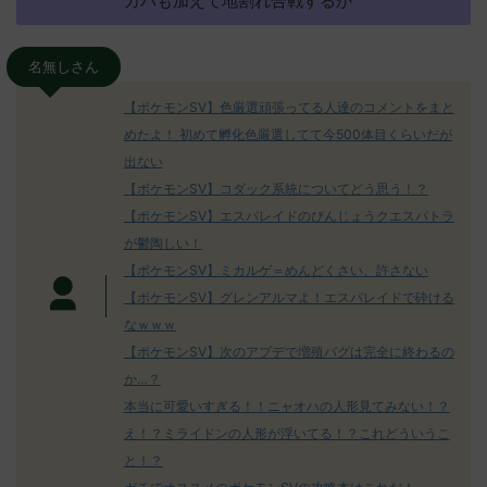
カバも加えて地割れ合戦するか
名無しさん
【ポケモンSV】色厳選頑張ってる人達のコメントをまと
めたよ！ 初めて孵化色厳選してて今500体目くらいだが
出ない
【ポケモンSV】コダック系統についてどう思う！？
【ポケモンSV】エスバレイドのびんじょうクエスパトラ
が鬱陶しい！
【ポケモンSV】ミカルゲ＝めんどくさい、許さない
【ポケモンSV】グレンアルマよ！エスバレイドで砕ける
なｗｗｗ
【ポケモンSV】次のアプデで増殖バグは完全に終わるの
か…？
本当に可愛いすぎる！！ニャオハの人形見てみない！？
え！？ミライドンの人形が浮いてる！？これどういうこ
と！？