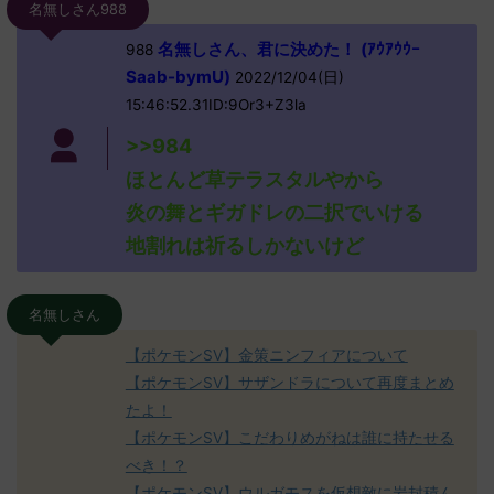
名無しさん988
名無しさん、君に決めた！ (ｱｳｱｳｳｰ
988
Saab-bymU)
2022/12/04(日)
15:46:52.31ID:9Or3+Z3la
>>984
ほとんど草テラスタルやから
炎の舞とギガドレの二択でいける
地割れは祈るしかないけど
名無しさん
【ポケモンSV】金策ニンフィアについて
【ポケモンSV】サザンドラについて再度まとめ
たよ！
【ポケモンSV】こだわりめがねは誰に持たせる
べき！？
【ポケモンSV】ウルガモスを仮想敵に岩封積ん