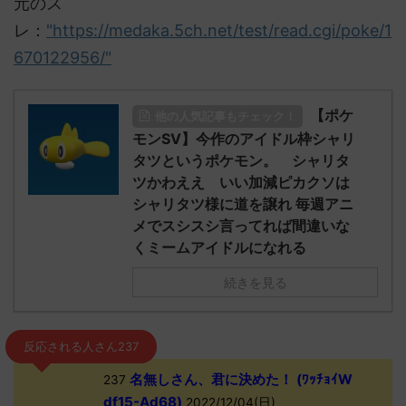
元のス
レ：
"https://medaka.5ch.net/test/read.cgi/poke/1
670122956/"
【ポケ
他の人気記事もチェック！
モンSV】今作のアイドル枠シャリ
タツというポケモン。 シャリタ
ツかわええ いい加減ピカクソは
シャリタツ様に道を譲れ 毎週アニ
メでスシスシ言ってれば間違いな
くミームアイドルになれる
続きを見る
反応される人さん237
名無しさん、君に決めた！ (ﾜｯﾁｮｲW
237
df15-Ad68)
2022/12/04(日)