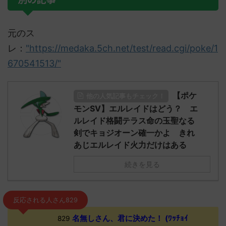
元のス
レ：
"https://medaka.5ch.net/test/read.cgi/poke/1
670541513/"
【ポケ
他の人気記事もチェック！
モンSV】エルレイドはどう？ エ
ルレイド格闘テラス命の玉聖なる
剣でキョジオーン確一かよ きれ
あじエルレイド火力だけはある
続きを見る
反応される人さん829
名無しさん、君に決めた！ (ﾜｯﾁｮｲ
829