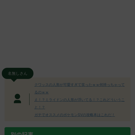
名無しさん
クワッスの人形が可愛すぎて笑ったｗｗ何持っちゃって
るのｗｗ
え！？ミライドンの人形が浮いてる！？これどういうこ
と！？
ガチでオススメのポケモンSVの攻略本はこれだ！
別の記事