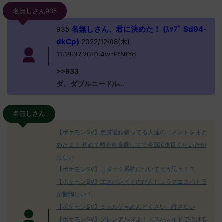
名無しさん935
名無しさん、君に決めた！ (ｽｯﾌﾟ Sd94-
935
dkCp)
2022/12/08(木)
11:18:37.20ID:4whFfNtYd
>>933
ダ、ダブルニードル…
名無しさん
【ポケモンSV】色厳選頑張ってる人達のコメントをまと
めたよ！ 初めて孵化色厳選してて今500体目くらいだが
出ない
【ポケモンSV】コダック系統についてどう思う！？
【ポケモンSV】エスバレイドのびんじょうクエスパトラ
が鬱陶しい！
【ポケモンSV】ミカルゲ＝めんどくさい、許さない
【ポケモンSV】グレンアルマよ！エスバレイドで砕ける