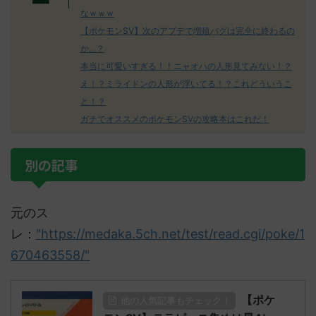
なｗｗｗ
【ポケモンSV】次のアプデで増殖バグは完全に終わるの
か…？
本当に可愛いすぎる！！ニャオハの人形見てみない！？
え！？ミライドンの人形が浮いてる！？これどういうこ
と！？
ガチでオススメのポケモンSVの攻略本はこれだ！
別の記事
元のス
レ：
"https://medaka.5ch.net/test/read.cgi/poke/1
670463558/"
【ポケ
他の人気記事もチェック！