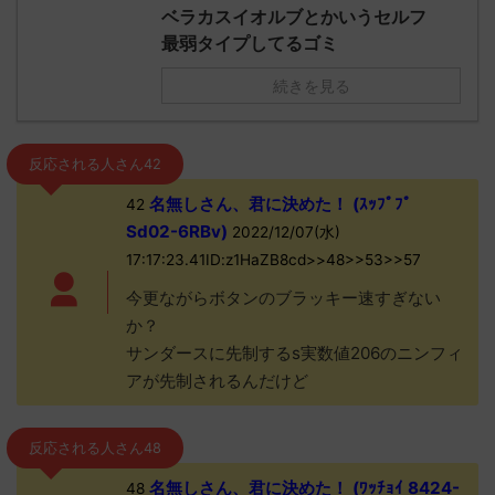
ベラカスイオルブとかいうセルフ
最弱タイプしてるゴミ
続きを見る
反応される人さん42
名無しさん、君に決めた！ (ｽｯﾌﾟﾌﾟ
42
Sd02-6RBv)
2022/12/07(水)
17:17:23.41ID:z1HaZB8cd>>48>>53>>57
今更ながらボタンのブラッキー速すぎない
か？
サンダースに先制するs実数値206のニンフィ
アが先制されるんだけど
反応される人さん48
名無しさん、君に決めた！ (ﾜｯﾁｮｲ 8424-
48