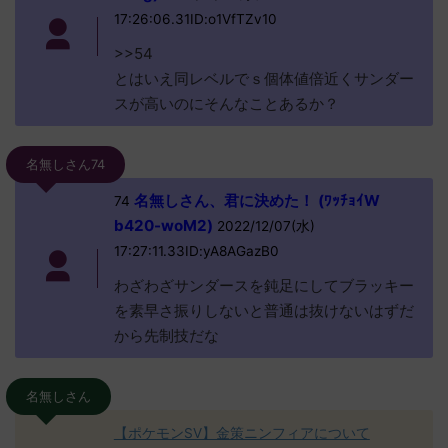
17:26:06.31ID:o1VfTZv10
>>54
とはいえ同レベルでｓ個体値倍近くサンダー
スが高いのにそんなことあるか？
名無しさん74
名無しさん、君に決めた！ (ﾜｯﾁｮｲW
74
b420-woM2)
2022/12/07(水)
17:27:11.33ID:yA8AGazB0
わざわざサンダースを鈍足にしてブラッキー
を素早さ振りしないと普通は抜けないはずだ
から先制技だな
名無しさん
【ポケモンSV】金策ニンフィアについて