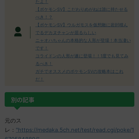
たよ！
【ポケモンSV】こだわりめがねは誰に持たせる
べき！？
【ポケモンSV】ウルガモスを仮想敵に岩封積ん
でるデカヌチャンが居るらしい
ニャオハちゃんの本格的な人形が登場！本当凄い
です！
コライドンの人形が遂に登場！！1度でも見てみ
るべき！
ガチでオススメのポケモンSVの攻略本はこれ
だ！
別の記事
元のス
レ：
"https://medaka.5ch.net/test/read.cgi/poke/1