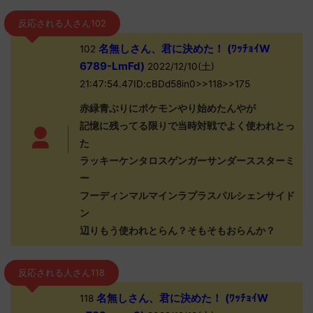
反応される人さん102
名無しさん、君に決めた！ (ﾜｯﾁｮｲW
102
6789-LmFd)
2022/12/10(土)
21:47:54.47ID:cBDd58in0>>118>>175
赤緑青ぶりにポケモンやり始めたんやが
記憶に残ってる限りで当時対戦でよく使われとっ
た
ラッキーケンタロスゲンガーサンダーススターミ
ー
フーディンマルマインラプラスパルシェンサイド
ン
辺りもう使われとらん？そもそもおらんか？
反応される人さん118
名無しさん、君に決めた！ (ﾜｯﾁｮｲW
118