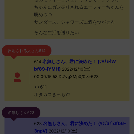
ちゃんにガン掘りされるエーフィーちゃんを
眺めつつ
サンダース、シャワーズに酒をつがせる
そんな生活を送りたい
反応される人さん614
名無しさん、君に決めた！ (ﾜｯﾁｮｲW
614
bf89-iYMH)
2022/12/10(土)
00:00:15.58ID:7vgXMpX/0>>623
>>611
ボタカスきっも??
名無しさん623
名無しさん、君に決めた！ (ﾜｯﾁｮｲ dfb6-
623
3npV)
2022/12/10(土)