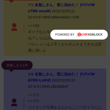
名無しさん、君に決めた！ (ﾜｯﾁｮｲW
173
c789-mxu9)
2022/12/10(土)
22:03:57.49ID:tNKeHAiA0>>216
>>148
ギャラなら今も普通に使い方次第なんじゃ
POWERED BY
ね？しらんけど
パルシェンは上手くからやぶさえできれば普
通に強いよ
名無しさん216
名無しさん、君に決めた！ (ﾜｯﾁｮｲW
216
6789-LmFd)
2022/12/10(土)
22:12:01.49ID:cBDd58in0
>>173
>>175
コイキング今捕まえたからこいつギャラにし