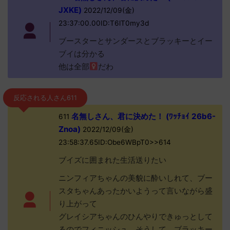
JXKE)
2022/12/09(金)
23:37:00.00ID:T6lT0my3d
ブースターとサンダースとブラッキーとイー
ブイは分かる
他は全部
だわ
反応される人さん611
名無しさん、君に決めた！ (ﾜｯﾁｮｲ 26b6-
611
Znoa)
2022/12/09(金)
23:58:37.65ID:Obe6WBpT0>>614
ブイズに囲まれた生活送りたい
ニンフィアちゃんの美貌に酔いしれて、ブー
スタちゃんあったかいようって言いながら盛
り上がって
グレイシアちゃんのひんやりできゅっとして
るのでフィニッシュ。そうして、ブラッキー