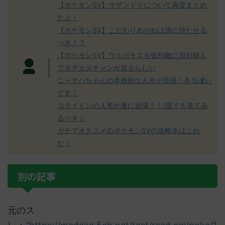
【ポケモンSV】サザンドラについて再度まとめ
たよ！
【ポケモンSV】こだわりめがねは誰に持たせる
べき！？
【ポケモンSV】ウルガモスを仮想敵に岩封積ん
でるデカヌチャンが居るらしい
ニャオハちゃんの本格的な人形が登場！本当凄い
です！
コライドンの人形が遂に登場！！1度でも見てみ
るべき！
ガチでオススメのポケモンSVの攻略本はこれ
だ！
別の記事
元のス