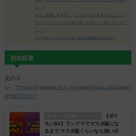
か…？
本当に可愛いすぎる！！ニャオハの人形見てみない！？
え！？ミライドンの人形が浮いてる！？これどういうこ
と！？
ガチでオススメのポケモンSVの攻略本はこれだ！
別の記事
元のス
レ：
"https://medaka.5ch.net/test/read.cgi/poke/1
670672330/"
【ポケ
他の人気記事もチェック！
モンSV】ランクマでマスボ級にな
るまで マスボ級くらいなら強いポ