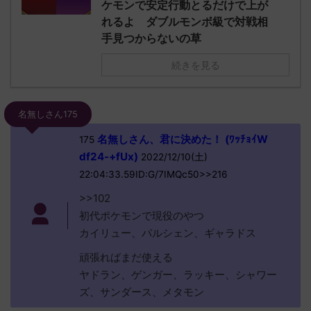
ケモンで安定行動とるだけで上が
れるよ ダブルモンボ級で対戦相
手見つからないの草
続きを見る
名無しさん175
名無しさん、君に決めた！ (ﾜｯﾁｮｲW
175
df24-+fUx)
2022/12/10(土)
22:04:33.59ID:G/7IMQc50>>216
>>102
初代ポケモンで現役のやつ
カイリュー、パルシェン、ギャラドス
頑張ればまだ使える
ヤドラン、ゲンガー、ラッキー、シャワー
ズ、サンダース、メタモン