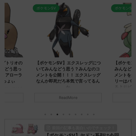
ポケモンSV
ポケモンSV
2023/9/8
2023/9/8
ダグトリオの
【ポケモンSV】エクスレッグにつ
【ポケモン
ながどう思っ
いてみんなどう思う？みんなのコ
みんなどう
！ アローラ
メントを公開！！！ エクスレッグ
メントを集
がっょぃ
なんか即死だろ本気で言ってるん
リーはバタ
か
るよりビビ
についてどう
トラさ
元のス
みんなは「エクスレッグ」についてど
ReadMore
.net/test/re
う思ってる？ 初めの記事 元のス
みんなは「
930/" 名無しさ
レ："https://medaka.5ch.net/test/re
思ってる？ 
さん、君に決め
ad.cgi/poke/1687575951/" 名無しさ
レ："https://
z)
ん0890 0890 名無しさん、君に決め
ad.cgi/pok
た！ (ﾜｯﾁｮｲW d56d-NwUu)
る人さん062
前回の記事も面白いのでチェック！
O9iU0 リージョ
2023/06/28(水)
に決めた！ (ｱｳ
だただダグト
【ポケモンSV】ヤドン系列は今回
01:07:00.69ID:oUI00NrJ0 エクスレ
2023/06/27