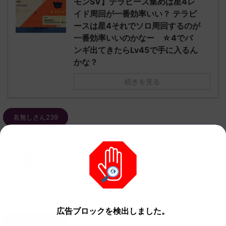
モンSV】テラピース集めは星4レ
イド周回が一番効率いい？ テラピ
ースは星4それでソロ周回するのが
一番効率いいのかなー ☆4でバ
ンギ出てきたらLv45で手に入るん
かな？
続きを見る
名無しさん239
名無しさん、君に決めた！ (ﾜｯﾁｮｲW
239
9b10-n+ha)
2022/12/08(木)
12:24:46.23ID:zM2BcUW30
サンダースが上から殴られる時代が来るなん
て思わなかったよ
広告ブロックを検出しました。
名無しさん248