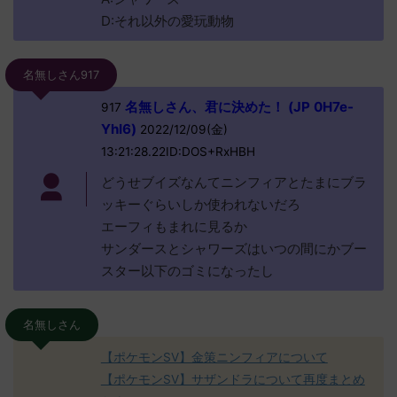
D:それ以外の愛玩動物
名無しさん917
名無しさん、君に決めた！ (JP 0H7e-
917
YhI6)
2022/12/09(金)
13:21:28.22ID:DOS+RxHBH
どうせブイズなんてニンフィアとたまにブラ
ッキーぐらいしか使われないだろ
エーフィもまれに見るか
サンダースとシャワーズはいつの間にかブー
スター以下のゴミになったし
名無しさん
【ポケモンSV】金策ニンフィアについて
【ポケモンSV】サザンドラについて再度まとめ