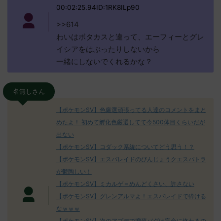
00:02:25.94ID:1RK8ILp90
>>614
わいはボタカスと違って、エーフィーとグレ
イシアをはぶったりしないから
一緒にしないでくれるかな？
名無しさん
【ポケモンSV】色厳選頑張ってる人達のコメントをまと
めたよ！ 初めて孵化色厳選してて今500体目くらいだが
出ない
【ポケモンSV】コダック系統についてどう思う！？
【ポケモンSV】エスバレイドのびんじょうクエスパトラ
が鬱陶しい！
【ポケモンSV】ミカルゲ＝めんどくさい、許さない
【ポケモンSV】グレンアルマよ！エスバレイドで砕ける
なｗｗｗ
【ポケモンSV】次のアプデで増殖バグは完全に終わるの