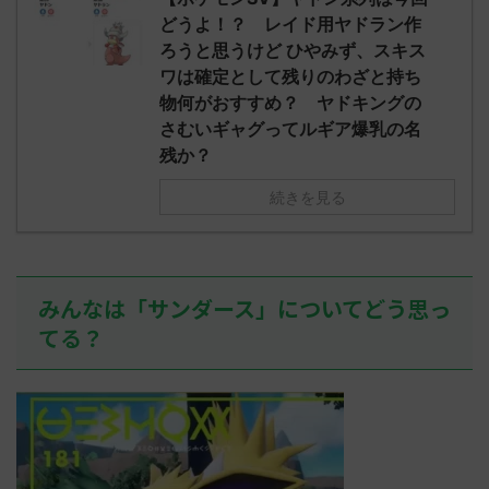
されたウミト
ッグヘルムかっこいいから助かる 名
08:19:23.
どうよ！？ レイド用ヤドラン作
ん0702
無しさん0971 0971 名無しさん、君に
え忘れたガ
ろうと思うけど ひやみず、スキス
めた！ (ﾜｯﾁ
決めた！ (ﾜｯﾁｮｲW b524-NwUu)
たラウドボーン
ワは確定として残りのわざと持ち
2023/06/28(水 ...
しさん0624
物何がおすすめ？ ヤドキングの
決めた！ (ﾜｯﾁｮ
さむいギャグってルギア爆乳の名
残か？
続きを見る
みんなは「サンダース」についてどう思っ
てる？