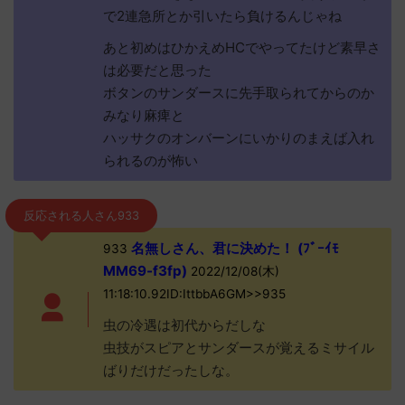
で2連急所とか引いたら負けるんじゃね
あと初めはひかえめHCでやってたけど素早さ
は必要だと思った
ボタンのサンダースに先手取られてからのか
みなり麻痺と
ハッサクのオンバーンにいかりのまえば入れ
られるのが怖い
反応される人さん933
名無しさん、君に決めた！ (ﾌﾞｰｲﾓ
933
MM69-f3fp)
2022/12/08(木)
11:18:10.92ID:IttbbA6GM>>935
虫の冷遇は初代からだしな
虫技がスピアとサンダースが覚えるミサイル
ばりだけだったしな。