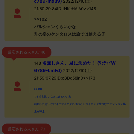
c789-mxu9)
2022/12/10(土)
21:50:29.84ID:tNKeHAiA0>>148
>>102
パルシェンくらいかな
別の姿のケンタロスは旅では使える子
反応される人さん148
名無しさん、君に決めた！ (ﾜｯﾁｮｲW
148
6789-LmFd)
2022/12/10(土)
21:59:07.29ID:cBDd58in0>>173
>>118
マジか悲しいなぁ…まぁいいわ
起動したばっかだけどディグダにはねとるコイキング見つけてテンション爆
上がりよ
反応される人さん173