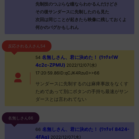
先制技のつぶらな瞳ならわかるんだけどさ
その後サンダースに先制したのも見た
次回は同じことが起きたら映像に残しておくよ
何かのバグかもしれん
反応される人さん54
名無しさん、君に決めた！ (ﾜｯﾁｮｲW
54
4c2c-ZPMU)
2022/12/07(水)
17:20:59.86ID:qCJK4Rzu0>>66
サンダースに先制するのは麻痺事故をなくす
ためであって別にボタンの手持ち最速がサン
ダースとは言われてない
名無しさん66
名無しさん、君に決めた！ (ﾜｯﾁｮｲ 8424-
66
4FAg)
2022/12/07(水)