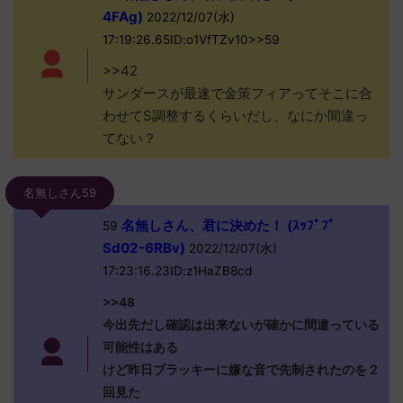
4FAg)
2022/12/07(水)
17:19:26.65ID:o1VfTZv10>>59
>>42
サンダースが最速で金策フィアってそこに合
わせてS調整するくらいだし、なにか間違っ
てない？
名無しさん59
名無しさん、君に決めた！ (ｽｯﾌﾟﾌﾟ
59
Sd02-6RBv)
2022/12/07(水)
17:23:16.23ID:z1HaZB8cd
>>48
今出先だし確認は出来ないが確かに間違っている
可能性はある
けど昨日ブラッキーに嫌な音で先制されたのを２
回見た