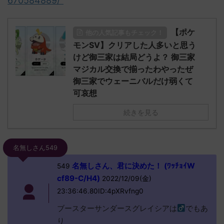
670584889/"
【ポケ
他の人気記事もチェック！
モンSV】クリアした人多いと思う
けど御三家は結局どうよ？ 御三家
マジカル交換で揃ったわやったぜ
御三家でウェーニバルだけ弱くて
可哀想
続きを見る
名無しさん549
名無しさん、君に決めた！ (ﾜｯﾁｮｲW
549
cf89-C/H4)
2022/12/09(金)
23:36:46.80ID:4pXRvfng0
ブースターサンダースグレイシアは
でもあ
り