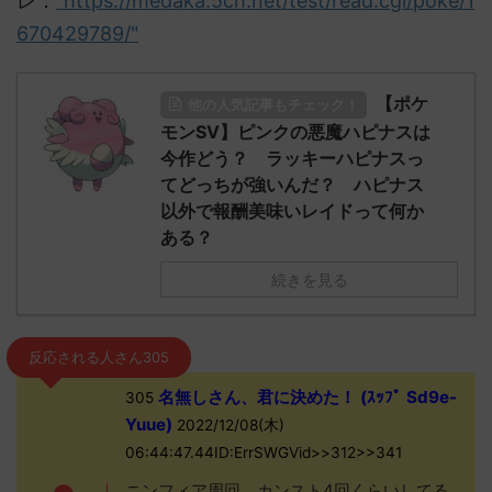
レ：
"https://medaka.5ch.net/test/read.cgi/poke/1
670429789/"
【ポケ
他の人気記事もチェック！
モンSV】ピンクの悪魔ハピナスは
今作どう？ ラッキーハピナスっ
てどっちが強いんだ？ ハピナス
以外で報酬美味いレイドって何か
ある？
続きを見る
反応される人さん305
名無しさん、君に決めた！ (ｽｯﾌﾟ Sd9e-
305
Yuue)
2022/12/08(木)
06:44:47.44ID:ErrSWGVid>>312>>341
ニンフィア周回、カンスト4回くらいしてる