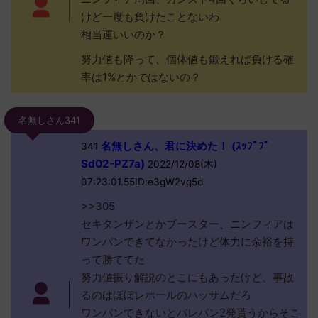
けど一度も負けたことないわ
相当運いいのか？
努力値も降って、個体値も鍛えれば負ける確
率は1%とかではないの？
名無しさん341
名無しさん、君に決めた！ (ｽｯﾌﾟﾌﾟ
341
Sd02-PZ7a)
2022/12/08(木)
07:23:01.55ID:e3gW2vg5d
>>305
セキタンザンとかブースター、ニンフィアは
ワンパンできてなかったけど体力に余裕を持
って勝ててた
努力値振り解説のとこにもあったけど、事故
るのはほぼレホールのハッサムだろ
ワンパンできないとバレパン2発貰うからそこ