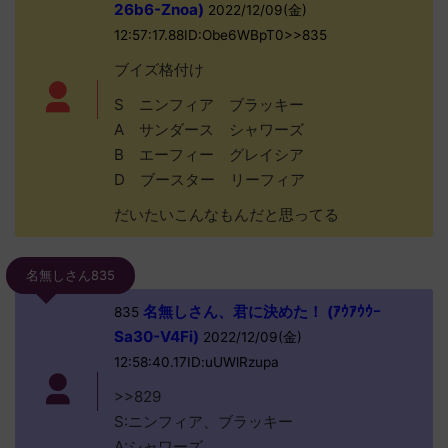
26b6-Znoa)
2022/12/09(金)
12:57:17.88ID:Obe6WBpT0>>835
ブイズ格付け
S ニンフィア ブラッキー
A サンダース シャワーズ
B エーフィー グレイシア
D ブースター リーフィア
だいたいこんなもんだと思ってる
名無しさん835
名無しさん、君に決めた！ (ｱｳｱｳｳｰ
835
Sa30-V4Fi)
2022/12/09(金)
12:58:40.17ID:uUWlRzupa
>>829
S:ニンフィア、ブラッキー
A:シャワーズ