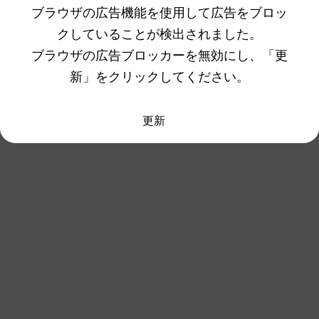
ブラウザの広告機能を使用して広告をブロッ
名無しさん、君に決めた！ (ﾜｯﾁｮｲ 6e40-
248
クしていることが検出されました。
Y89k)
2022/12/08(木)
ブラウザの広告ブロッカーを無効にし、「更
12:26:16.24ID:AEQuCKwH0
新」をクリックしてください。
サンダースは剣盾からドラパに上取られてた
しまだパラドックス来てないし抜かれる奴変
わってないやろ
更新