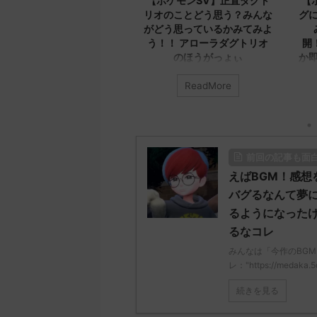
【ポケモンSV】正直ダグト
【ポケモンSV】エクスレッ
リオのことどう思う？みんな
グについてみんなどう思う？
がどう思っているかみてみよ
みんなのコメントを公
う！！ アローラダグトリオ
開！！！ エクスレッグなん
のほうがっょぃ
か即死だろ本気で言ってるん
か
みんなは「ダグトリオ」について
ReadMore
ReadMore
どう思ってる？ 初めの記事 元の
みんなは「エクスレッグ」につい
ス
てどう思ってる？ 初めの記事 元
レ："https://medaka.5ch.net/test
のス
/read.cgi/poke/1687925930/" 名
レ："https://medaka.5ch.net/test
無しさん0701 0701 名無しさん、
/read.cgi/poke/1687575951/" 名
レ
前回の記事も面
君に決めた！ (ﾜｯﾁｮｲW e22c-
無しさん0890 0890 名無しさん、
/
t4wz) 2023/07/02(日)
君に決めた！ (ﾜｯﾁｮｲW d56d-
えばBGM！感想
18:28:06.00ID:O9D7O9iU0 リージ
NwUu) 2023/06/28(水)
バグるなんて夢
ョンでも何でもないのにただただ
01:07:00.69ID:oUI00NrJ0 エクス
S
るようになったけ
ダグトリオと同じ種族値で弱くさ
レッグヘルムかっこいいから助か
るなコレ
れたウミトリオオとかもな 名無し
る 名無しさん0971 0971 名無しさ
さん0702 0702 名無しさん、君に
ん、君に決めた！ (ﾜｯﾁｮｲW b524-
みんなは「今作のBGM
決めた！ (ﾜｯﾁｮｲ ...
NwUu) 2023/06/28(水 ...
レ："https://medaka.5
0
続きを見る