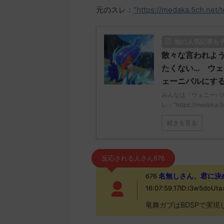
元のスレ：
"https://medaka.5ch.net/
他の人気記事も
散々な言われよ
たくない… ウ
ェーニバルにす
みんなは「ウェニーバ
レ："https://medaka.5
続きを見る
反応される人さん676
名無しさん、君に決めた！ 
676
16:07:59.17ID:i3w5doU
竜舞ガブはBDSPで実