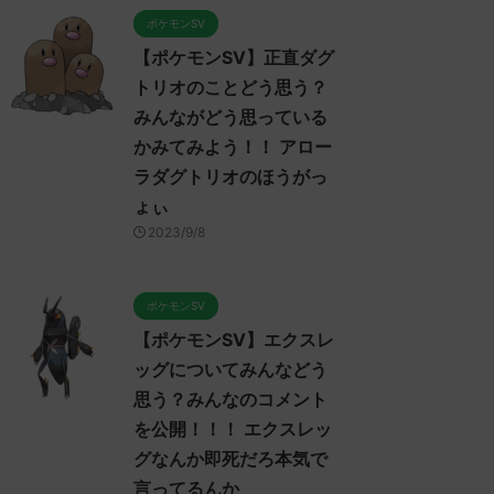
ポケモンSV
【ポケモンSV】正直ダグ
トリオのことどう思う？
みんながどう思っている
かみてみよう！！ アロー
ラダグトリオのほうがっ
ょぃ
2023/9/8
ポケモンSV
ケモンSV
ポケモンSV
ポケ
【ポケモンSV】エクスレ
ッグについてみんなどう
思う？みんなのコメント
を公開！！！ エクスレッ
2023/9/7
2023/9/7
グなんか即死だろ本気で
言ってるんか