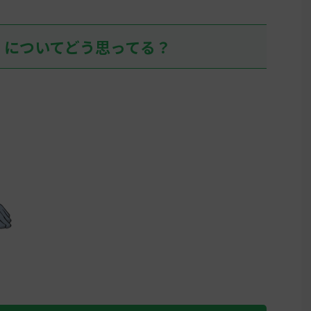
しぶりにヒスイの地に踏み入れ
て、アヤシシ様でアイキャンフラ
イして目の前が真っ暗になる人、
」についてどう思ってる？
そこそこいるだろうな… 名無しさ
ん0 ...