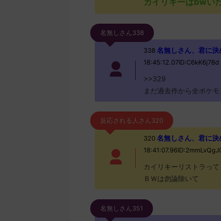
カイリキーはbwい
名無しさん338
名無しさん、君に決めた！ 
338
18:45:12.07ID:C6kK6j78d
>>329
まだ過去作から全ポケモ
反応される人さん320
名無しさん、君に決めた！
320
18:41:07.96ID:2mmLvQg
カイリキーリストラって
ＢＷは勿論除いて
名無しさん351