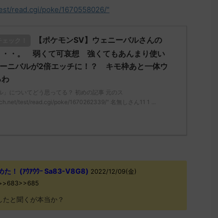
test/read.cgi/poke/1670558026/"
【ポケモンSV】ウェニーバルさんの
チェック！
う・・。 弱くて可哀想 強くてもあんまり使い
ェーニバルが2倍エッチに！？ キモ枠あと一体ウ
るわ
ル」についてどう思ってる？ 初めの記事 元のス
ch.net/test/read.cgi/poke/1670262339/" 名無しさん11 1 ...
(ｱｳｱｳｳｰ Sa83-V8G8)
2022/12/09(金)
ta>>683>>685
現したと聞くが本当か？