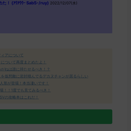
(ｱｳｱｳｳｰ Sab5-/ruy)
2022/12/07(水)
フィアについて
ラについて再度まとめたよ！
めがねは誰に持たせるべき！？
スを仮想敵に岩封積んでるデカヌチャンが居るらしい
人形が登場！本当凄いです！
場！！1度でも見てみるべき！
SVの攻略本はこれだ！