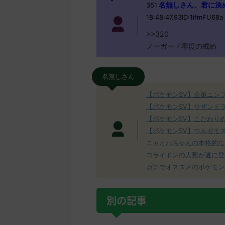
名無しさん、君に決めた！ 
351
18:48:47.93ID:1ifmFU68a
>>320
ノーガード零度の戒め
名無しさん
【ポケモンSV】金策ニン
【ポケモンSV】サザンド
【ポケモンSV】こだわり
【ポケモンSV】ウルガモ
ニャオハちゃんの本格的な
コライドンの人形が遂に登
ガチでオススメのポケモン
別の記事