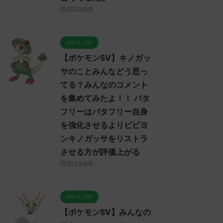
ポケモンSV】ポケモンSV
【ポケモンSV】みんなのマ
【
2023/9/8
レイヤーのトゲキッスに対
ンムーについてのコメントを
プ
するコメント集！ ねばねば
集めました！！！ マンムー
対す
ット、そんな悪くなさそう
セグレイブパオツツミ入ると
ス
はあるけど上取れたら劇的
か氷パ厨パみたいだあ
みん
ポケモンSV
有利になれるようなエース
みんなは「マンムー」についてど
てど
【ポケモンSV】キノガッ
今は見あたらない全盛期ポ
ReadMore
ReadMore
う思ってる？ 初めの記事 元のス
のス
ヒガッサかトゲキッスが欲
サのことみんなどう思っ
レ："https://medaka.5ch.net/test
レ："h
しい
/read.cgi/poke/1687361463/" 反
/rea
てる？みんなのコメント
んなは「トゲキッス」について
応される人さん0188 0188 名無し
され
を集めてみたよ！！ バタ
う思ってる？ 初めの記事 元の
さん、君に決めた！ (ﾜｯﾁｮｲW
ん、
フリーはバタフリー自身
3624-t07I) 2023/06/22(木)
1fb6
"https://medaka.5ch.net/test
10:46:08.94ID:HKBzC1hY0 マンム
18:4
を強化させるよりビビヨ
ead.cgi/poke/1685459114/" 反応
ー内定たすかる 名無しさん0241
ろ、
ンキノガッサをリストラ
れる人さん0919 0919 名無しさ
0241 名無しさん、君に決めた！
ーと
させる方が評価上がる
、君に決めた！ (ﾃﾃﾝﾃﾝﾃﾝ
(ｱｳｱｳｳｰ Sacd-DDVi)
ニウ
7f-faBw) 2023/06/01(木)
2023/06/22(木) 12:11: ...
だ！
2023/9/8
:53:19.96ID:X6LFL4hoM なんで
ねえか
ゲキッスちゃんをパルデアに入
てくんないの酷い 反応される人
ポケモンSV
ん0938 0938 名無しさん、君に
【ポケモンSV】みんなの
た！ (ｽﾌﾟｯｯ Sdbf-EFSw) ...