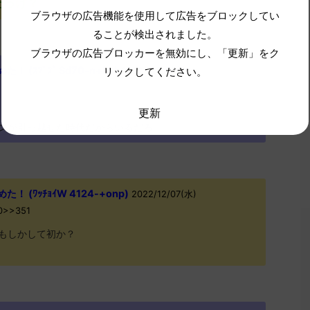
たっけ？
ブラウザの広告機能を使用して広告をブロックしてい
ることが検出されました。
ブラウザの広告ブロッカーを無効にし、「更新」をク
(ｽﾌﾟﾌﾟ Sd70-n+ha)
リックしてください。
2022/12/07(水)
更新
ンが引っ越せた時代だからいるだろ
 (ﾜｯﾁｮｲW 4124-+onp)
2022/12/07(水)
J0>>351
もしかして初か？