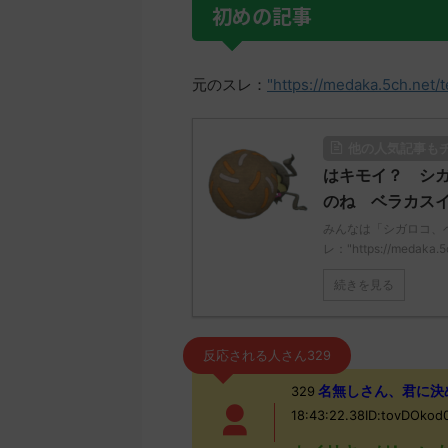
初めの記事
元のスレ：
"https://medaka.5ch.net/
他の人気記事も
はキモイ？ シ
のね ベラカス
みんなは「シガロコ、
レ："https://medaka.5
続きを見る
反応される人さん329
名無しさん、君に決めた！ 
329
18:43:22.38ID:tovDOk