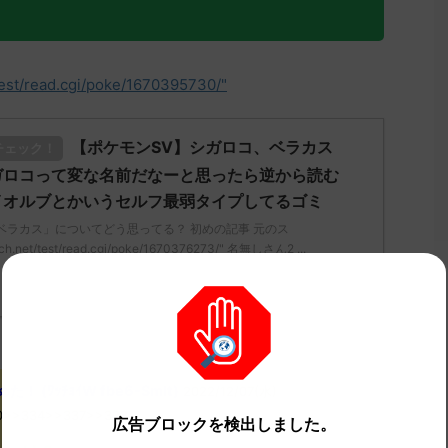
test/read.cgi/poke/1670395730/"
【ポケモンSV】シガロコ、ベラカス
チェック！
ガロコって変な名前だなーと思ったら逆から読む
イオルブとかいうセルフ最弱タイプしてるゴミ
ベラカス」についてどう思ってる？ 初めの記事 元のス
ch.net/test/read.cgi/poke/1670376273/" 名無しさん2 ...
(ﾜｯﾁｮｲW fbe6-Smlt)
2022/12/07(水)
od0>>334>>337>>338
広告ブロックを検出しました。