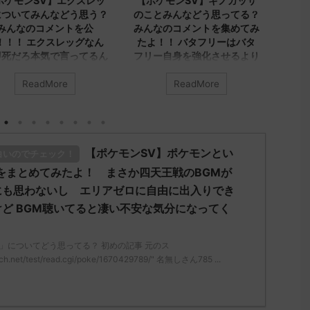
【ポケモンSV】キノガッサ
【ポケモンSV】みんなのア
【
のことみんなどう思ってる？
ヤシシについてのコメントを
プ
みんなのコメントを集めてみ
集めました！！！ アヤシ
たよ！！ バタフリーはバタ
シ、ダブルでトリル貼る就職
ネ
フリー自身を強化させるより
先が1番かもしれないけどヤ
で
ビビヨンキノガッサをリスト
レユータンとリキキリンも悪
に
ラさせる方が評価上がる
くないトリル要員だから今ひ
が
ReadMore
ReadMore
とつインパクト足りんシング
イ
みんなは「キノガッサ」について
ルでも悪くはなさそうだけど
どう思ってる？ 初めの記事 元の
アヤシシのオンリーワンな戦
ス
み
い方がどうにも練れないわボ
："https://medaka.5ch.net/test
ど
【ポケモンSV】ポケモンとい
ディプレスさえあればバリア
白いのでチェック！
read.cgi/poke/1687575951/" 反
ス
ラッシュとの組み合わせが面
応される人さん0623 0623 名無し
レ：
をまとめてみたよ！ まさか四天王戦のBGMが
白くなりそうなんだけど
さん、君に決めた！ (ｱｳｱｳｳｰ
/r
にも思わないし エリアゼロに自由に出入りでき
a69-sI2x) 2023/06/27(火)
みんなは「アヤシシ」についてど
さ
ど BGM聴いてると凄い不安な気分になってく
08:19:23.39ID:KfVqw9Gna 胞子を
う思ってる？ 初めの記事 元のス
ん
覚え忘れたガッサさんあくびを覚
レ："https://medaka.5ch.net/test
MM
え忘れたラウドボーンさん (´・
/read.cgi/poke/1685459114/" 反応
23
」についてどう思ってる？ 初めの記事 元のス
ω・｀) 名無しさん0624 0624 名
される人さん0055 0055 名無しさ
ト
ch.net/test/read.cgi/poke/1670429789/" 名無しさん785 ...
無しさん、君に決めた！ (ﾜｯﾁｮｲW
ん、君に決めた！ (ｽｯﾌﾟ Sdbf-
れ
5 ...
mLoM) 2023/05/31(水)
さ
07:36:52.19ID:+/6UvhFfd ヒスイ
決め
リージョンを輸送するために、久