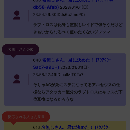
636
db58-Afab)
2023/01/01(日)
23:54:26.30ID:Is6cZmeP0?
ラブトロスは化身も霊獣もレイドで強そうだけど
きもいからなるべく使いたくないジレンマ
名無しさん640
名無しさん、君に決めた！ (ｱｳｱｳｳｰ
640
Sac7-a9U+)
2023/01/01(日)
23:56:22.49ID:calMlT0Ta?
そりゃACが死にステになってるアルセウスの仕
様ならアタッカー配分のラブトロスはキッスの下
位互換になるだろうな
反応される人さん616
名無しさん、君に決めた！ (ｱｳｱｳｳｰ
616