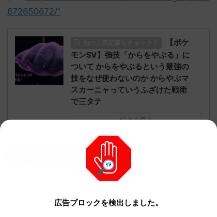
672650672/"
【ポケ
他の人気記事もチェック！
モンSV】強技「からをやぶる」に
ついて からをやぶるという最強の
技をなぜ使わないのか からやぶマ
スカーニャっていうふざけた戦術
で三タテ
続きを見る
反応される人さん969
名無しさん、君に決めた！ (ﾜｯﾁｮｲW
969
f61f-njPP)
2023/01/03(火)
11:28:05.60ID:p5CUZfk90?>>982
広告ブロックを検出しました。
ピカチュウのしっぽの形とかも、今ダイパの