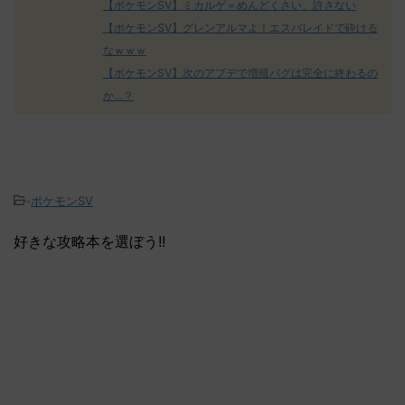
【ポケモンSV】ミカルゲ＝めんどくさい、許さない
【ポケモンSV】グレンアルマよ！エスバレイドで砕ける
なｗｗｗ
【ポケモンSV】次のアプデで増殖バグは完全に終わるの
か…？
-
ポケモンSV
好きな攻略本を選ぼう!!