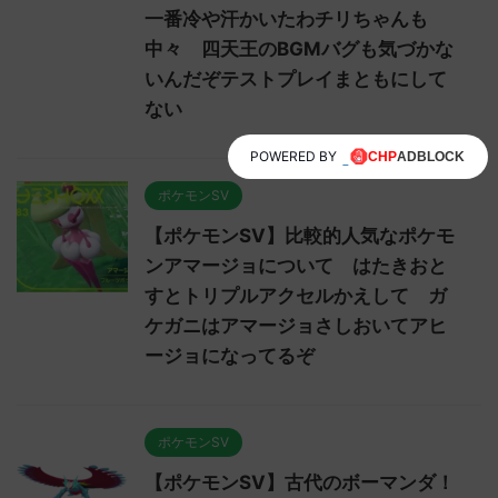
一番冷や汗かいたわチリちゃんも
中々 四天王のBGMバグも気づかな
いんだぞテストプレイまともにして
ない
POWERED BY
ポケモンSV
【ポケモンSV】比較的人気なポケモ
ンアマージョについて はたきおと
すとトリプルアクセルかえして ガ
ケガニはアマージョさしおいてアヒ
ージョになってるぞ
ポケモンSV
【ポケモンSV】古代のボーマンダ！