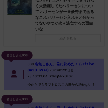
モンSV】エスバレイドでさりげな
く大活躍してたハリーセンについ
て ハリーセンが一番優秀まである
なこれ ハリーセン入れると分かっ
てないやつが次々逃亡するの面白
いな
続きを見る
名無しさん608
名無しさん、君に決めた！ (ﾜｯﾁｮｲW
608
8a20-IW+r)
2023/01/01(日)
23:43:33.04ID:6ygM7kGF0?
今からでもラブトロスこの世から消せない？
名無しさん636
名無しさん、君に決めた！ (ﾜｯﾁｮｲW