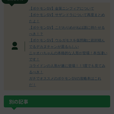
【ポケモンSV】金策ニンフィアについて
【ポケモンSV】サザンドラについて再度まとめ
たよ！
【ポケモンSV】こだわりめがねは誰に持たせる
べき！？
【ポケモンSV】ウルガモスを仮想敵に岩封積ん
でるデカヌチャンが居るらしい
ニャオハちゃんの本格的な人形が登場！本当凄い
です！
コライドンの人形が遂に登場！！1度でも見てみ
るべき！
ガチでオススメのポケモンSVの攻略本はこれ
だ！
別の記事