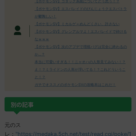
【ポケモンSV】コダック系統についてどう思う！？
【ポケモンSV】エスバレイドのびんじょうクエスパトラ
が鬱陶しい！
【ポケモンSV】ミカルゲ＝めんどくさい、許さない
【ポケモンSV】グレンアルマよ！エスバレイドで砕ける
なｗｗｗ
【ポケモンSV】次のアプデで増殖バグは完全に終わるの
か…？
本当に可愛いすぎる！！ニャオハの人形見てみない！？
え！？ミライドンの人形が浮いてる！？これどういうこ
と！？
ガチでオススメのポケモンSVの攻略本はこれだ！
別の記事
元のス
レ：
"https://medaka.5ch.net/test/read.cgi/poke/1