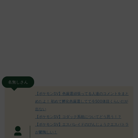
名無しさん
【ポケモンSV】色厳選頑張ってる人達のコメントをまと
めたよ！ 初めて孵化色厳選してて今500体目くらいだが
出ない
【ポケモンSV】コダック系統についてどう思う！？
【ポケモンSV】エスバレイドのびんじょうクエスパトラ
が鬱陶しい！