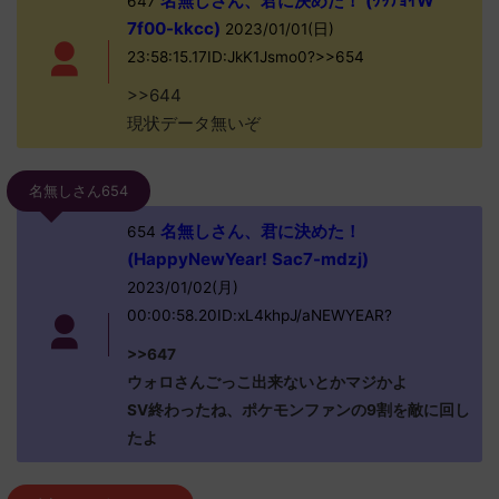
名無しさん、君に決めた！ (ﾜｯﾁｮｲW
647
7f00-kkcc)
2023/01/01(日)
23:58:15.17ID:JkK1Jsmo0?>>654
>>644
現状データ無いぞ
名無しさん654
名無しさん、君に決めた！
654
(HappyNewYear! Sac7-mdzj)
2023/01/02(月)
00:00:58.20ID:xL4khpJ/aNEWYEAR?
>>647
ウォロさんごっこ出来ないとかマジかよ
SV終わったね、ポケモンファンの9割を敵に回し
たよ