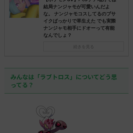
されたウミト
ッグヘルムかっこいいから助かる 名
08:19:23.
結局ナンジャモが可愛いんだよ
ん0702
無しさん0971 0971 名無しさん、君に
え忘れたガ
な。 ナンジャモコスしてるのブサ
めた！ (ﾜｯﾁ
決めた！ (ﾜｯﾁｮｲW b524-NwUu)
たラウドボーン
イクばっかりで草生えた でも実際
2023/06/28(水 ...
しさん0624
ナンジャモ相手にドオーって有能
決めた！ (ﾜｯﾁｮ
なんでしょ？
続きを見る
みんなは「ラブトロス」についてどう思
ってる？