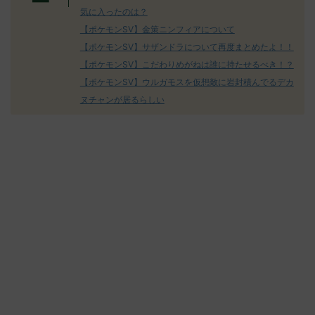
気に入ったのは？
【ポケモンSV】金策ニンフィアについて
【ポケモンSV】サザンドラについて再度まとめたよ！！
【ポケモンSV】こだわりめがねは誰に持たせるべき！？
【ポケモンSV】ウルガモスを仮想敵に岩封積んでるデカ
ヌチャンが居るらしい