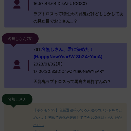
16:57:46.64ID:kWeU1OGS0?
ラブトロスって特性天の邪鬼だけどもしかしてあ
の見た目でおじさん…？
名無しさん761
名無しさん、君に決めた！
761
(HappyNewYear!W 8b24-YceA)
2023/01/02(月)
17:00:30.85ID:CnwZYtI80NEWYEAR?
天邪鬼ラブトロスって馬鹿力連打すんの？
名無しさん
【ポケモンSV】色厳選頑張ってる人達のコメントをまと
めたよ！ 初めて孵化色厳選してて今500体目くらいだが
出ない