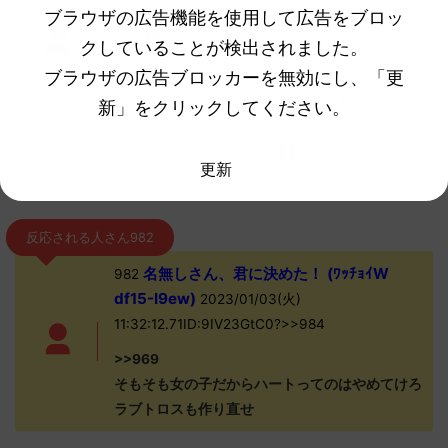
ブラウザの広告機能を使用して広告をブロッ
ホームページ見ると「シンオウ地方のピカチ
ュウ
はなんとしっぽの形が違う！」って説
クしていることが検出されました。
明されてるのよな
ブラウザの広告ブロッカーを無効にし、「更
今だとイーブイなんかもしれっと剣盾からそ
新」をクリックしてください。
のパターンになったけど、以前のしっぽがハ
ートじゃないピカチュウ
の存在は どこにい
更新
ったんだよ
反応される人さん982
名無しさん、君に決めた！ (ﾜｯﾁｮｲW
982
df15-I9ew)
2023/01/03(火)
11:32:12.71ID:9IV23GtC0?>>984
>>969
そもそも女の子だからハートってのはやめてけろ
ラブトロスも作り直せ