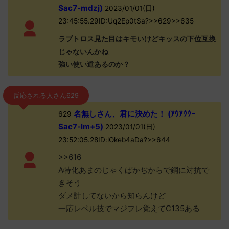
Sac7-mdzj)
2023/01/01(日)
23:45:55.29ID:Uq2Ep0tSa?>>629>>635
ラブトロス見た目はキモいけどキッスの下位互換
じゃないんかね
強い使い道あるのか？
反応される人さん629
名無しさん、君に決めた！ (ｱｳｱｳｳｰ
629
Sac7-lm+5)
2023/01/01(日)
23:52:05.28ID:lOkeb4aDa?>>644
>>616
A特化あまのじゃくばかぢからで鋼に対抗で
きそう
ダメ計してないから知らんけど
一応レベル技でマジフレ覚えてC135ある