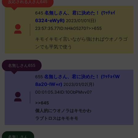
反応される人さん645
名無しさん、君に決めた！ (ﾜｯﾁｮｲ
645
6324-eWyR)
2023/01/01(日)
23:57:35.77ID:hHik05270?>>655
キモイキモイ言いながら強ければウオノラゴ
ンでも平気で使う
名無しさん655
名無しさん、君に決めた！ (ﾜｯﾁｮｲW
655
8a20-IW+r)
2023/01/02(月)
00:01:05.34ID:10ObPMvv0?
>>645
個人的にウオノラはキモかわ
ラブトロスはキモキモ
名無しさん