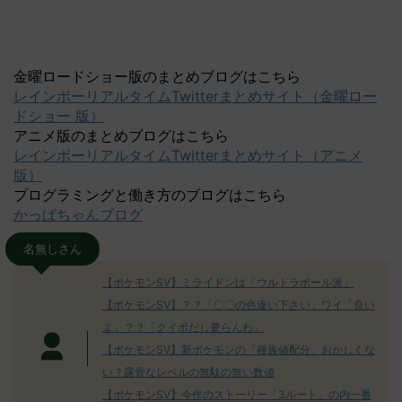
金曜ロードショー版のまとめブログはこちら
レインボーリアルタイムTwitterまとめサイト（金曜ロー
ドショー 版）
アニメ版のまとめブログはこちら
レインボーリアルタイムTwitterまとめサイト（アニメ
版）
プログラミングと働き方のブログはこちら
かっぱちゃんブログ
名無しさん
【ポケモンSV】ミライドンは「ウルトラボール派」
【ポケモンSV】？？「〇〇の色違い下さい」ワイ「良い
よ」？？「クイボだし要らんわ」
【ポケモンSV】新ポケモンの「種族値配分」おかしくな
い？露骨なレベルの無駄の無い数値
【ポケモンSV】今作のストーリー「3ルート」の内一番