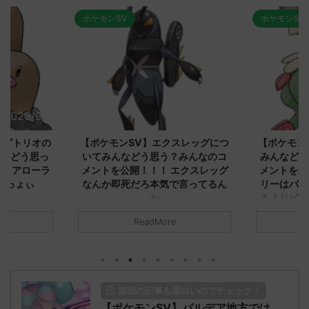
ポケモンSV
ポケモンSV
2023/9/8
2023/9/8
ダグトリオの
【ポケモンSV】エクスレッグにつ
【ポケモン
ながどう思っ
いてみんなどう思う？みんなのコ
みんなどう
！ アローラ
メントを公開！！！ エクスレッグ
メントを集
がっょぃ
なんか即死だろ本気で言ってるん
リーはバタ
か
るよりビビ
についてどう
トラさ
元のス
みんなは「エクスレッグ」についてど
ReadMore
.net/test/re
う思ってる？ 初めの記事 元のス
みんなは「
930/" 名無しさ
レ："https://medaka.5ch.net/test/re
思ってる？ 
さん、君に決め
ad.cgi/poke/1687575951/" 名無しさ
レ："https://
z)
ん0890 0890 名無しさん、君に決め
ad.cgi/pok
た！ (ﾜｯﾁｮｲW d56d-NwUu)
る人さん062
前回の記事も面白いのでチェック！
O9iU0 リージョ
2023/06/28(水)
に決めた！ (ｱｳ
だただダグト
【ポケモンSV】パルデア地方では
01:07:00.69ID:oUI00NrJ0 エクスレ
2023/06/27