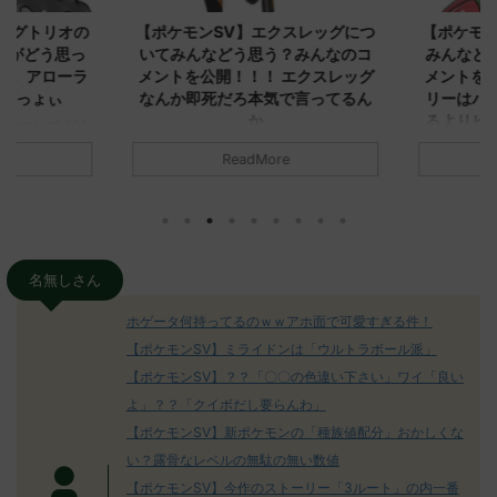
ダグトリオの
【ポケモンSV】エクスレッグにつ
【ポケモン
ながどう思っ
いてみんなどう思う？みんなのコ
みんなどう
！ アローラ
メントを公開！！！ エクスレッグ
メントを集
がっょぃ
なんか即死だろ本気で言ってるん
リーはバタ
か
るよりビビ
についてどう
トラさ
元のス
みんなは「エクスレッグ」についてど
ReadMore
.net/test/re
う思ってる？ 初めの記事 元のス
みんなは「
930/" 名無しさ
レ："https://medaka.5ch.net/test/re
思ってる？ 
さん、君に決め
ad.cgi/poke/1687575951/" 名無しさ
レ："https://
z)
ん0890 0890 名無しさん、君に決め
ad.cgi/pok
た！ (ﾜｯﾁｮｲW d56d-NwUu)
る人さん062
O9iU0 リージョ
2023/06/28(水)
に決めた！ (ｱｳ
名無しさん
だただダグト
01:07:00.69ID:oUI00NrJ0 エクスレ
2023/06/27
されたウミト
ッグヘルムかっこいいから助かる 名
08:19:23.
ホゲータ何持ってるのｗｗアホ面で可愛すぎる件！
ん0702
無しさん0971 0971 名無しさん、君に
え忘れたガ
【ポケモンSV】ミライドンは「ウルトラボール派」
めた！ (ﾜｯﾁ
決めた！ (ﾜｯﾁｮｲW b524-NwUu)
たラウドボーン
【ポケモンSV】？？「〇〇の色違い下さい」ワイ「良い
2023/06/28(水 ...
しさん0624
決めた！ (ﾜｯﾁｮ
よ」？？「クイボだし要らんわ」
【ポケモンSV】新ポケモンの「種族値配分」おかしくな
い？露骨なレベルの無駄の無い数値
【ポケモンSV】今作のストーリー「3ルート」の内一番