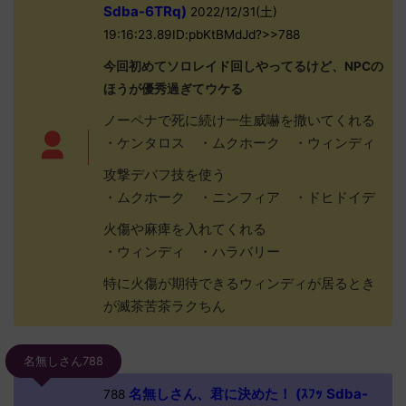
Sdba-6TRq)
2022/12/31(土)
19:16:23.89ID:pbKtBMdJd?>>788
今回初めてソロレイド回しやってるけど、NPCの
ほうが優秀過ぎてウケる
ノーペナで死に続け一生威嚇を撒いてくれる
・ケンタロス ・ムクホーク ・ウィンディ
攻撃デバフ技を使う
・ムクホーク ・ニンフィア ・ドヒドイデ
火傷や麻痺を入れてくれる
・ウィンディ ・ハラバリー
特に火傷が期待できるウィンディが居るとき
が滅茶苦茶ラクちん
名無しさん788
名無しさん、君に決めた！ (ｽﾌｯ Sdba-
788