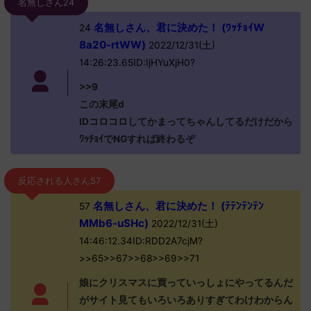
名無しさん24
名無しさん、君に決めた！ (ﾜｯﾁｮｲW
24
8a20-rtWW)
2022/12/31(土)
14:26:23.65ID:IjHYuXjH0?
>>9
この末尾d
IDコロコロしてかまってちゃんしてるだけだから
ﾜｯﾁｮｲでNGすれば終わるぞ
反応される人さん57
名無しさん、君に決めた！ (ﾃﾃﾝﾃﾝﾃﾝ
57
MMb6-uSHc)
2022/12/31(土)
14:46:12.34ID:RDD2A7cjM?
>>65>>67>>68>>69>>71
娘にクリスマスに買っていっしょにやってるんだ
がサイト見てもいろいろありすぎてわけわからん