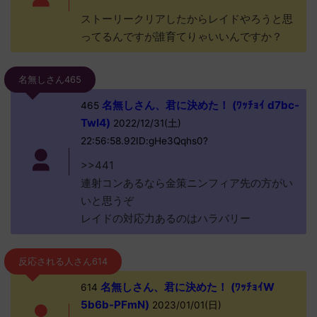
ストーリークリアしたからレイドやろうと思
ってるんですが誰育てりゃいいんですか？
名無しさん465
名無しさん、君に決めた！ (ﾜｯﾁｮｲ d7bc-
465
TwI4)
2022/12/31(土)
22:56:58.92ID:gHe3Qqhs0?
>>441
連射コンあるなら金策ニンフィア先の方がい
いと思うぞ
レイドの対応力あるのはハラバリー
反応される人さん614
名無しさん、君に決めた！ (ﾜｯﾁｮｲW
614
5b6b-PFmN)
2023/01/01(日)