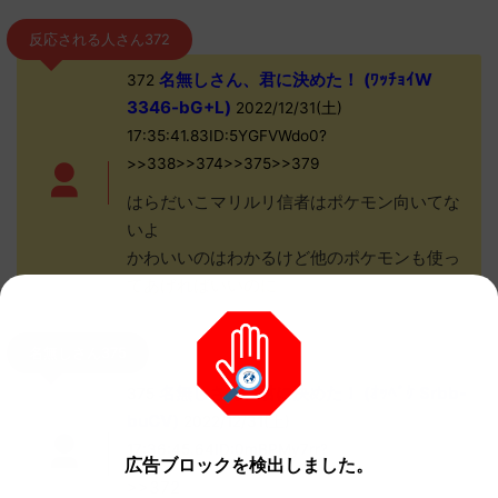
反応される人さん372
名無しさん、君に決めた！ (ﾜｯﾁｮｲW
372
3346-bG+L)
2022/12/31(土)
17:35:41.83ID:5YGFVWdo0?
>>338>>374>>375>>379
はらだいこマリルリ信者はポケモン向いてな
いよ
かわいいのはわかるけど他のポケモンも使っ
てあげればいいのに
名無しさん375
名無しさん、君に決めた！ (ｵｯﾍﾟｹ Srbb-
375
buCV)
2022/12/31(土)
17:36:45.64ID:0mBPMy7rr?
広告ブロックを検出しました。
>>372