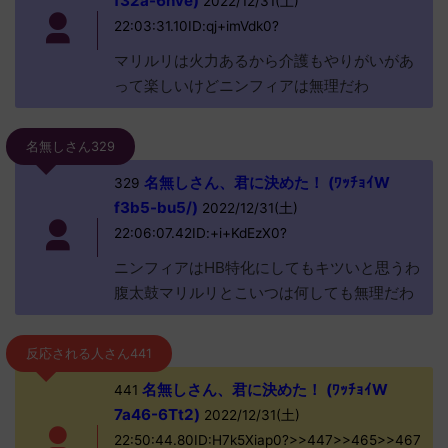
f32a-6nve)
2022/12/31(土)
22:03:31.10ID:qj+imVdk0?
マリルリは火力あるから介護もやりがいがあ
って楽しいけどニンフィアは無理だわ
名無しさん329
名無しさん、君に決めた！ (ﾜｯﾁｮｲW
329
f3b5-bu5/)
2022/12/31(土)
22:06:07.42ID:+i+KdEzX0?
ニンフィアはHB特化にしてもキツいと思うわ
腹太鼓マリルリとこいつは何しても無理だわ
反応される人さん441
名無しさん、君に決めた！ (ﾜｯﾁｮｲW
441
7a46-6Tt2)
2022/12/31(土)
22:50:44.80ID:H7k5Xiap0?>>447>>465>>467