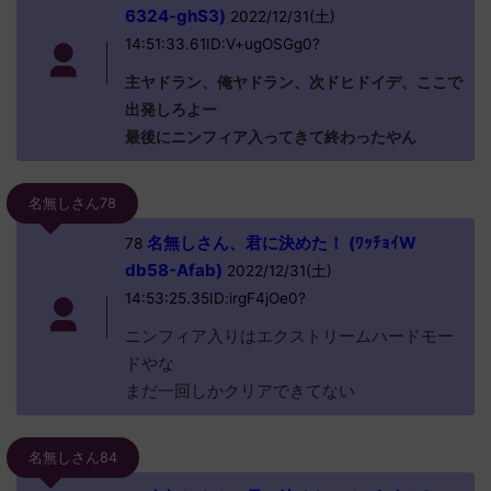
6324-ghS3)
2022/12/31(土)
14:51:33.61ID:V+ugOSGg0?
主ヤドラン、俺ヤドラン、次ドヒドイデ、ここで
出発しろよー
最後にニンフィア入ってきて終わったやん
名無しさん78
名無しさん、君に決めた！ (ﾜｯﾁｮｲW
78
db58-Afab)
2022/12/31(土)
14:53:25.35ID:irgF4jOe0?
ニンフィア入りはエクストリームハードモー
ドやな
まだ一回しかクリアできてない
名無しさん84