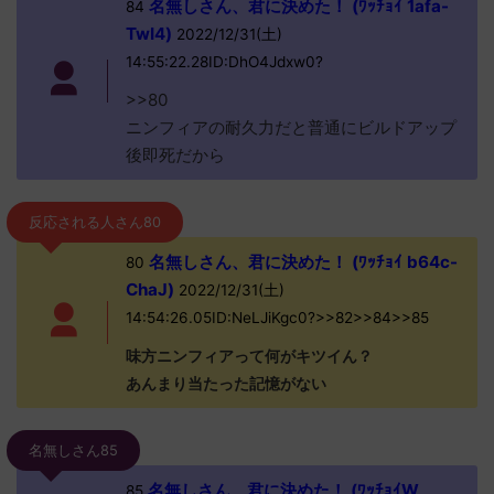
名無しさん、君に決めた！ (ﾜｯﾁｮｲ 1afa-
84
TwI4)
2022/12/31(土)
14:55:22.28ID:DhO4Jdxw0?
>>80
ニンフィアの耐久力だと普通にビルドアップ
後即死だから
反応される人さん80
名無しさん、君に決めた！ (ﾜｯﾁｮｲ b64c-
80
ChaJ)
2022/12/31(土)
14:54:26.05ID:NeLJiKgc0?>>82>>84>>85
味方ニンフィアって何がキツイん？
あんまり当たった記憶がない
名無しさん85
名無しさん、君に決めた！ (ﾜｯﾁｮｲW
85