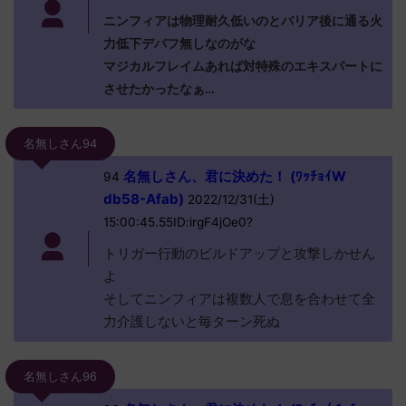
ニンフィアは物理耐久低いのとバリア後に通る火
力低下デバフ無しなのがな
マジカルフレイムあれば対特殊のエキスパートに
させたかったなぁ…
名無しさん94
名無しさん、君に決めた！ (ﾜｯﾁｮｲW
94
db58-Afab)
2022/12/31(土)
15:00:45.55ID:irgF4jOe0?
トリガー行動のビルドアップと攻撃しかせん
よ
そしてニンフィアは複数人で息を合わせて全
力介護しないと毎ターン死ぬ
名無しさん96