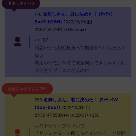
名無しさん176
名無しさん、君に決めた！ (ｱｳｱｳｳｰ
176
Sac7-h26N)
2022/12/31(土)
21:07:54.79ID:xEO/s+opa?
>>167
頭悪いから初期投資って概念がないんだろう
なぁ
専用ポケモン育てて安定周回できりゃすぐ回
収できてプラスになるのに
反応される人さん253
名無しさん、君に決めた！ (ﾜｯﾁｮｲW
253
f3b5-bu5/)
2022/12/31(土)
21:36:47.29ID:+i+KdEzX0?>>259
ホストがサケブシッポで
「リフレクターで耐えられるのか？」と疑問