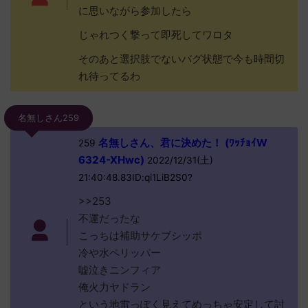
に思いながら参加したら
じゃれつく撃って即死してワロタ
そのあと選択肢でないバグ状態で今も時間切
れ待ってるわ
名無しさん259
名無しさん、君に決めた！ (ﾜｯﾁｮｲW
259
6324-XHwc)
2022/12/31(土)
21:40:48.83ID:qi1LiB2S0?
>>253
不運だったな
こっちは補助サケブシッポ
冷や水ペリッパー
嘘泣きニンフィア
俺火力ヤドラン
という地雷っぽく見えてめっちゃ安定して討