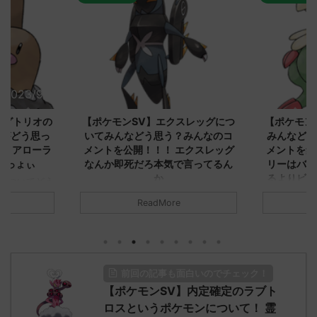
2023/9/8
2023/9/8
ダグトリオの
【ポケモンSV】エクスレッグにつ
【ポケモン
ながどう思っ
いてみんなどう思う？みんなのコ
みんなどう
！ アローラ
メントを公開！！！ エクスレッグ
メントを集
がっょぃ
なんか即死だろ本気で言ってるん
リーはバタ
か
るよりビビ
についてどう
トラさ
元のス
みんなは「エクスレッグ」についてど
ReadMore
.net/test/re
う思ってる？ 初めの記事 元のス
みんなは「
930/" 名無しさ
レ："https://medaka.5ch.net/test/re
思ってる？ 
さん、君に決め
ad.cgi/poke/1687575951/" 名無しさ
レ："https://
z)
ん0890 0890 名無しさん、君に決め
ad.cgi/pok
た！ (ﾜｯﾁｮｲW d56d-NwUu)
る人さん062
前回の記事も面白いのでチェック！
O9iU0 リージョ
2023/06/28(水)
に決めた！ (ｱｳ
だただダグト
【ポケモンSV】内定確定のラブト
01:07:00.69ID:oUI00NrJ0 エクスレ
2023/06/27
されたウミト
ッグヘルムかっこいいから助かる 名
08:19:23.
ロスというポケモンについて！ 霊
ん0702
無しさん0971 0971 名無しさん、君に