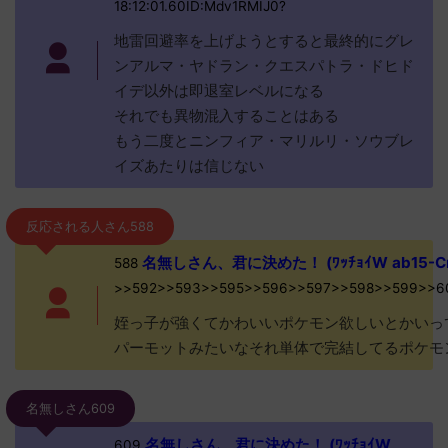
18:12:01.60ID:Mdv1RMIJ0?
地雷回避率を上げようとすると最終的にグレ
ンアルマ・ヤドラン・クエスパトラ・ドヒド
イデ以外は即退室レベルになる
それでも異物混入することはある
もう二度とニンフィア・マリルリ・ソウブレ
イズあたりは信じない
反応される人さん588
名無しさん、君に決めた！ (ﾜｯﾁｮｲW ab15-C
588
>>592>>593>>595>>596>>597>>598>>599>>6
姪っ子が強くてかわいいポケモン欲しいとかいっ
パーモットみたいなそれ単体で完結してるポケモ
名無しさん609
名無しさん、君に決めた！ (ﾜｯﾁｮｲW
609