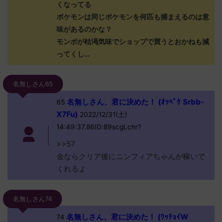
くなってる
ポケモンは同じポケモンを何匹も捕まえるのは意
味があるのかな？
モンボが枯渇気味でショップで買うとおかねも減
ってくし…
名無しさん65
名無しさん、君に決めた！ (ｵｯﾍﾟｹ Srbb-
65
X7Fu)
2022/12/31(土)
14:49:37.86ID:89scgLchr?
>>57
金ならクリア後にニンフィアちゃんが稼いで
くれるよ
名無しさん74
名無しさん、君に決めた！ (ﾜｯﾁｮｲW
74