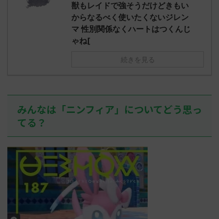
え忘れたガ
獣もレイドで強そうだけどきもい
めた！ (ﾜｯﾁ
決めた！ (ﾜｯﾁｮｲW b524-NwUu)
たラウドボーン
からなるべく使いたくないジレン
2023/06/28(水 ...
しさん0624
マ 性別関係なくハートはつくんじ
決めた！ (ﾜｯﾁｮ
ゃね[
続きを見る
みんなは「ニンフィア」についてどう思っ
てる？