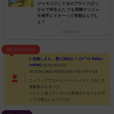
ジャモコスしてるのブサイクばっ
かりで草生えた でも実際ナンジャ
モ相手にドオーって有能なんでし
ょ？
続きを見る
反応される人さん9
名無しさん、君に決めた！ (ｽﾌﾟｯｯ Sd5a-
9
rtWW)
2022/12/31(土)
14:21:54.34ID:7413DEJ/d?>>13>>17>>24
ニンフィアでエースバーンレイドに入ると大
体解散されるバグ
ニートと違っていちいち最適ポケモンとか作
ってる暇ないんですけど