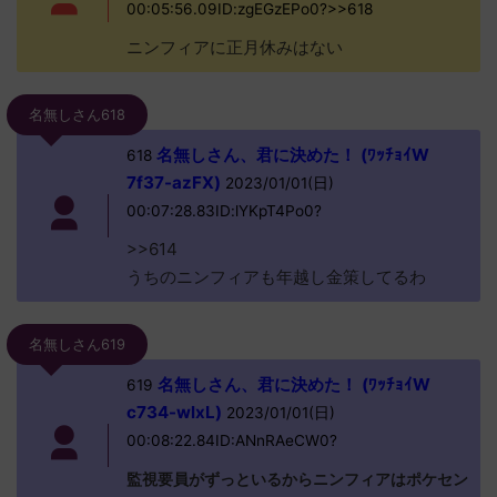
00:05:56.09ID:zgEGzEPo0?>>618
ニンフィアに正月休みはない
名無しさん618
名無しさん、君に決めた！ (ﾜｯﾁｮｲW
618
7f37-azFX)
2023/01/01(日)
00:07:28.83ID:lYKpT4Po0?
>>614
うちのニンフィアも年越し金策してるわ
名無しさん619
名無しさん、君に決めた！ (ﾜｯﾁｮｲW
619
c734-wlxL)
2023/01/01(日)
00:08:22.84ID:ANnRAeCW0?
監視要員がずっといるからニンフィアはポケセン