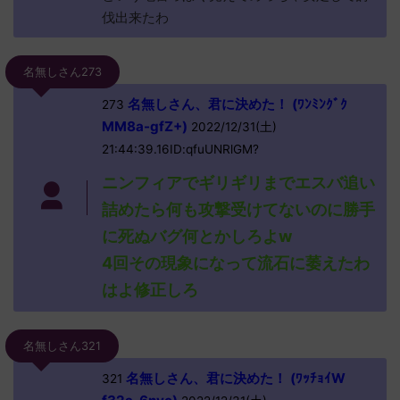
伐出来たわ
名無しさん273
名無しさん、君に決めた！ (ﾜﾝﾐﾝｸﾞｸ
273
MM8a-gfZ+)
2022/12/31(土)
21:44:39.16ID:qfuUNRlGM?
ニンフィアでギリギリまでエスバ追い
詰めたら何も攻撃受けてないのに勝手
に死ぬバグ何とかしろよw
4回その現象になって流石に萎えたわ
はよ修正しろ
名無しさん321
名無しさん、君に決めた！ (ﾜｯﾁｮｲW
321