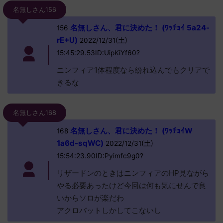
名無しさん156
名無しさん、君に決めた！ (ﾜｯﾁｮｲ 5a24-
156
rE+U)
2022/12/31(土)
15:45:29.53ID:UipKiYf60?
ニンフィア1体程度なら紛れ込んでもクリアで
きるな
名無しさん168
名無しさん、君に決めた！ (ﾜｯﾁｮｲW
168
1a6d-sqWC)
2022/12/31(土)
15:54:23.90ID:Pyimfc9g0?
リザードンのときはニンフィアのHP見ながら
やる必要あったけど今回は何も気にせんで良
いからソロが楽だわ
アクロバットしかしてこないし