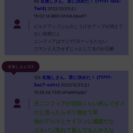
名無しさん、君に決めた！ (ﾜｯﾁｮｲ 1afa-
96
TwI4)
2022/12/31(土)
15:02:14.88ID:DhO4Jdxw0?
ビルドアップぶんのこうげきアップが消えて
ない状態だと
ニンフィアはマジで1ターンもたない
コマンド入力せずじっとしてるのが正解
名無しさん123
名無しさん、君に決めた！ (ｱｳｱｳｳｰ
123
Sac7-vzh+)
2022/12/31(土)
15:29:24.73ID:oPskMVpda?
主ニンフィアが四回くらい死んでダメ
だと思ったらギリ倒せて草
他のアルマとヤドランに感謝だな
エスバン取れて喜んでるんやろな