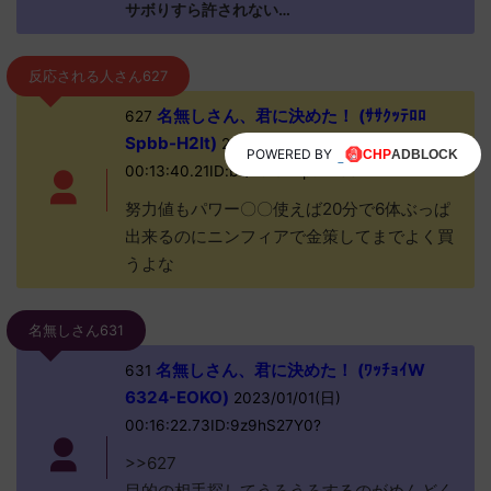
サボりすら許されない…
反応される人さん627
名無しさん、君に決めた！ (ｻｻｸｯﾃﾛﾛ
627
Spbb-H2lt)
2023/01/01(日)
POWERED BY
00:13:40.21ID:bQDthoxwp?>>631
努力値もパワー〇〇使えば20分で6体ぶっぱ
出来るのにニンフィアで金策してまでよく買
うよな
名無しさん631
名無しさん、君に決めた！ (ﾜｯﾁｮｲW
631
6324-EOKO)
2023/01/01(日)
00:16:22.73ID:9z9hS27Y0?
>>627
目的の相手探してうろうろするのがめんどく