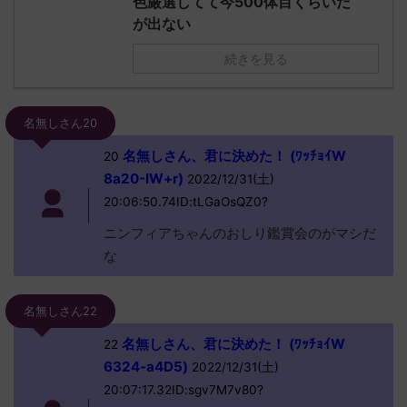
色厳選してて今500体目くらいだ
が出ない
続きを見る
名無しさん20
名無しさん、君に決めた！ (ﾜｯﾁｮｲW
20
8a20-IW+r)
2022/12/31(土)
20:06:50.74ID:tLGaOsQZ0?
ニンフィアちゃんのおしり鑑賞会のがマシだ
な
名無しさん22
名無しさん、君に決めた！ (ﾜｯﾁｮｲW
22
6324-a4D5)
2022/12/31(土)
20:07:17.32ID:sgv7M7v80?