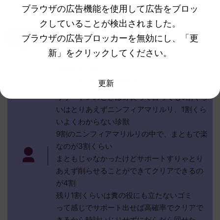
じゃあニンフィアかブラッキー使いますね
ブラウザの広告機能を使用して広告をブロッ
クしていることが検出されました。
ブラウザの広告ブロッカーを無効にし、「更
名無しさん414
新」をクリックしてください。
名無しさん、君に決めた！ (ｽｯﾌﾟﾌﾟ
414
Sdba-6TRq)
2022/12/31(土)
17:54:58.61ID:pbKtBMdJd?
更新
リザードンのときは野良って言っても9割くら
いはとりあえずニンフィアマリルリ、1割くら
いよくわからない珍獣
9割のニンフィアマリルリの中で、まともで楽
なのが3割くらい
まともじゃなかったけどサポートすりゃとり
あえず削らせることができてクリアできるの
が4割
残り1割くらいは糞の役にも立たないゴミ
って感じでサポート出せば高確率でクリアで
きるから時計いじりせずにだらだら回せた