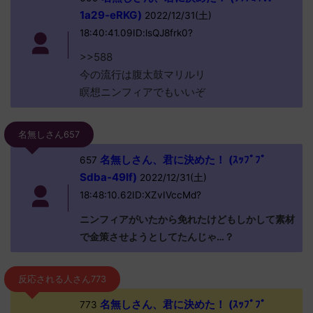
1a29-eRKG)
2022/12/31(土)
18:40:41.09ID:lsQJ8frk0?
>>588
今の流行は腹太鼓マリルリ
瞑想ニンフィアでもいいぞ
名無しさん657
名無しさん、君に決めた！ (ｽｯﾌﾟﾌﾟ
657
Sdba-49If)
2022/12/31(土)
18:48:10.62ID:XZvIVccMd?
ニンフィアがいたから免れたけどもしかして素材
で金策させようとしてたんじゃ…？
反応される人さん773
名無しさん、君に決めた！ (ｽｯﾌﾟﾌﾟ
773