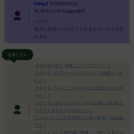
Cmg/)
2022/12/31(土)
19:19:02.37ID:YtqqzJvBd?
>>773
味方に回復バフかけてくれるオリーヴァを忘
れるな
名無しさん
【ポケモンSV】金策ニンフィアについて
【ポケモンSV】サザンドラについて再度まとめ
たよ！
【ポケモンSV】こだわりめがねは誰に持たせる
べき！？
【ポケモンSV】ウルガモスを仮想敵に岩封積ん
でるデカヌチャンが居るらしい
ニャオハちゃんの本格的な人形が登場！本当凄い
です！
コライドンの人形が遂に登場！！1度でも見てみ