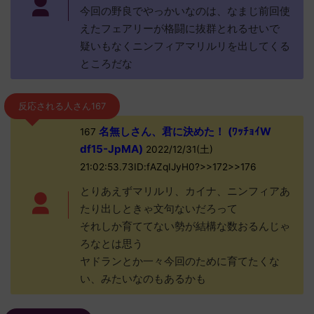
今回の野良でやっかいなのは、なまじ前回使
えたフェアリーが格闘に抜群とれるせいで
疑いもなくニンフィアマリルリを出してくる
ところだな
反応される人さん167
名無しさん、君に決めた！ (ﾜｯﾁｮｲW
167
df15-JpMA)
2022/12/31(土)
21:02:53.73ID:fAZqIJyH0?>>172>>176
とりあえずマリルリ、カイナ、ニンフィアあ
たり出しときゃ文句ないだろって
それしか育ててない勢が結構な数おるんじゃ
ろなとは思う
ヤドランとか一々今回のために育てたくな
い、みたいなのもあるかも