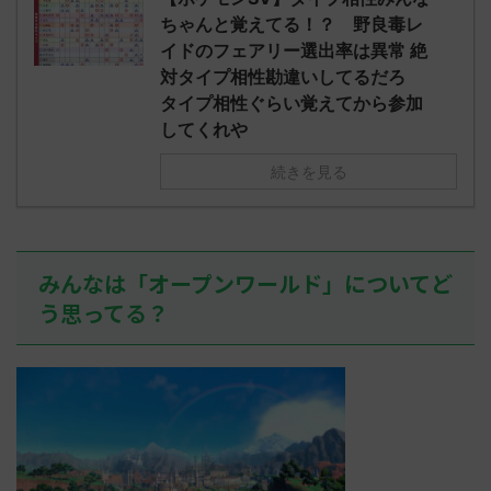
されたウミト
ッグヘルムかっこいいから助かる 名
08:19:23.
ちゃんと覚えてる！？ 野良毒レ
ん0702
無しさん0971 0971 名無しさん、君に
え忘れたガ
イドのフェアリー選出率は異常 絶
めた！ (ﾜｯﾁ
決めた！ (ﾜｯﾁｮｲW b524-NwUu)
たラウドボーン
対タイプ相性勘違いしてるだろ
2023/06/28(水 ...
しさん0624
タイプ相性ぐらい覚えてから参加
決めた！ (ﾜｯﾁｮ
してくれや
続きを見る
みんなは「オープンワールド」についてど
う思ってる？