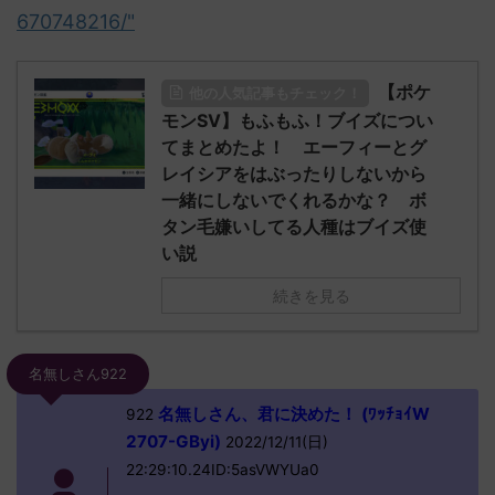
670748216/"
【ポケ
他の人気記事もチェック！
モンSV】もふもふ！ブイズについ
てまとめたよ！ エーフィーとグ
レイシアをはぶったりしないから
一緒にしないでくれるかな？ ボ
タン毛嫌いしてる人種はブイズ使
い説
続きを見る
名無しさん922
名無しさん、君に決めた！ (ﾜｯﾁｮｲW
922
2707-GByi)
2022/12/11(日)
22:29:10.24ID:5asVWYUa0