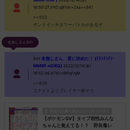
2022/12/14(水)
16:50:27.31ID:q8Tdv+Zsa>>941
>>933
サンドイッチタワーバトルがあるぞ
名無しさん941
名無しさん、君に決めた！ (ﾃﾃﾝﾃﾝﾃﾝ
941
MM8f-nGRQ)
2022/12/14(水)
16:52:36.67ID:n8IFqFnjM
>>939
ユナイトよりプレイヤー多そう
前回の記事も面白いのでチェック！
【ポケモンSV】タイプ相性みんな
ちゃんと覚えてる！？ 野良毒レ