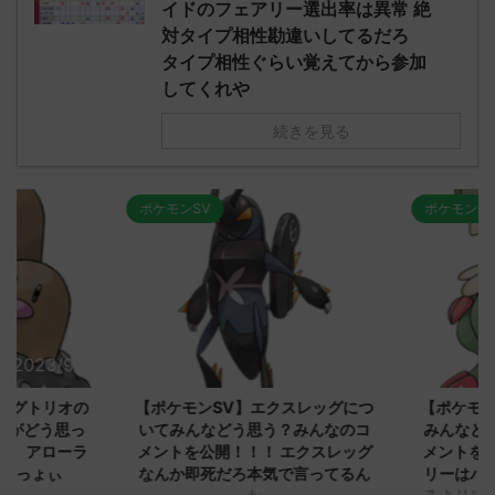
イドのフェアリー選出率は異常 絶
対タイプ相性勘違いしてるだろ
タイプ相性ぐらい覚えてから参加
してくれや
続きを見る
ポケモンSV
ポケモンSV
2023/9/8
2023/9/8
ダグトリオの
【ポケモンSV】エクスレッグにつ
【ポケモン
ながどう思っ
いてみんなどう思う？みんなのコ
みんなどう
！ アローラ
メントを公開！！！ エクスレッグ
メントを集
がっょぃ
なんか即死だろ本気で言ってるん
リーはバタ