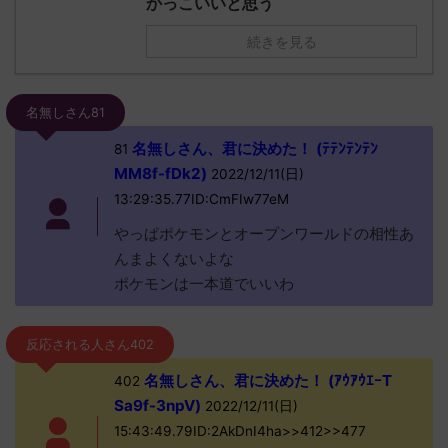
かっこいいと思う
続きを見る
名無しさん81
名無しさん、君に決めた！ (ﾃﾃﾝﾃﾝﾃﾝ
81
MM8f-fDk2)
2022/12/11(日)
13:29:35.77ID:CmFIw77eM
やっぱポケモンとオープンワールドの相性あ
んまよくないよな
ポケモンは一本道でいいわ
反応される人さん402
名無しさん、君に決めた！ (ｱｳｱｳｴｰT
402
Sa9f-3npV)
2022/12/11(日)
15:43:49.79ID:2AkDnI4ha>>412>>477