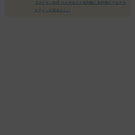
【ポケモンSV】ウルガモスを仮想敵に岩封積んでるデカ
ヌチャンが居るらしい