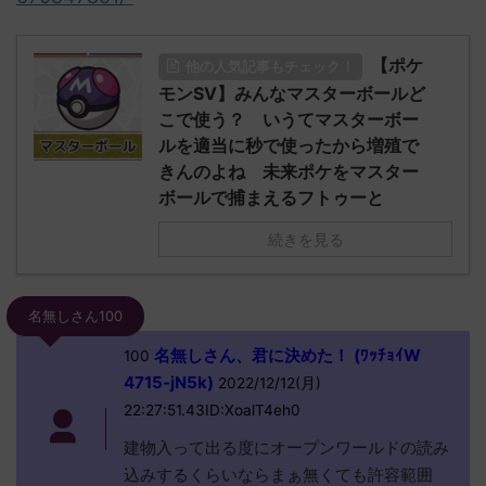
【ポケ
他の人気記事もチェック！
モンSV】みんなマスターボールど
こで使う？ いうてマスターボー
ルを適当に秒で使ったから増殖で
きんのよね 未来ポケをマスター
ボールで捕まえるフトゥーと
続きを見る
名無しさん100
名無しさん、君に決めた！ (ﾜｯﾁｮｲW
100
4715-jN5k)
2022/12/12(月)
22:27:51.43ID:XoalT4eh0
建物入って出る度にオープンワールドの読み
込みするくらいならまぁ無くても許容範囲