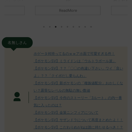
か
るよりビビ
についてどう
トラさ
元のス
みんなは「エクスレッグ」についてど
ReadMore
.net/test/re
う思ってる？ 初めの記事 元のス
みんなは「
930/" 名無しさ
レ："https://medaka.5ch.net/test/re
思ってる？ 
さん、君に決め
ad.cgi/poke/1687575951/" 名無しさ
レ："https://
z)
ん0890 0890 名無しさん、君に決め
ad.cgi/pok
た！ (ﾜｯﾁｮｲW d56d-NwUu)
る人さん062
O9iU0 リージョ
2023/06/28(水)
に決めた！ (ｱｳ
名無しさん
だただダグト
01:07:00.69ID:oUI00NrJ0 エクスレ
2023/06/27
されたウミト
ッグヘルムかっこいいから助かる 名
08:19:23.
ホゲータ何持ってるのｗｗアホ面で可愛すぎる件！
ん0702
無しさん0971 0971 名無しさん、君に
え忘れたガ
【ポケモンSV】ミライドンは「ウルトラボール派」
めた！ (ﾜｯﾁ
決めた！ (ﾜｯﾁｮｲW b524-NwUu)
たラウドボーン
【ポケモンSV】？？「〇〇の色違い下さい」ワイ「良い
2023/06/28(水 ...
しさん0624
決めた！ (ﾜｯﾁｮ
よ」？？「クイボだし要らんわ」
【ポケモンSV】新ポケモンの「種族値配分」おかしくな
い？露骨なレベルの無駄の無い数値
【ポケモンSV】今作のストーリー「3ルート」の内一番
気に入ったのは？
【ポケモンSV】金策ニンフィアについて
【ポケモンSV】サザンドラについて再度まとめたよ！！
【ポケモンSV】こだわりめがねは誰に持たせるべき！？