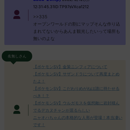
12:31:45.31ID:TP97sVXca1212
>>335
オープンワールドの割にマップそんな作り込
まれてないからあんま観光したいって場所も
無いのよな
名無しさん
【ポケモンSV】金策ニンフィアについて
【ポケモンSV】サザンドラについて再度まとめ
たよ！
【ポケモンSV】こだわりめがねは誰に持たせる
べき！？
【ポケモンSV】ウルガモスを仮想敵に岩封積ん
でるデカヌチャンが居るらしい
ニャオハちゃんの本格的な人形が登場！本当凄い
です！