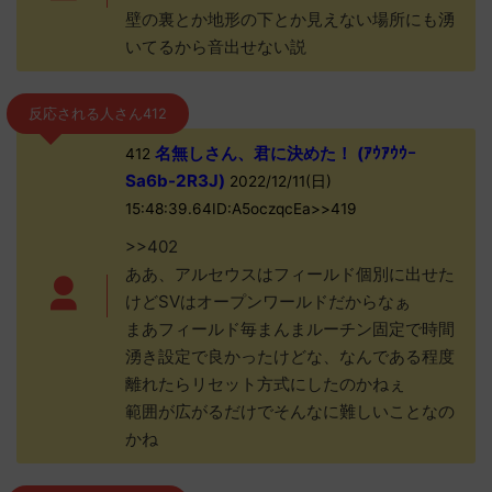
壁の裏とか地形の下とか見えない場所にも湧
いてるから音出せない説
反応される人さん412
名無しさん、君に決めた！ (ｱｳｱｳｳｰ
412
Sa6b-2R3J)
2022/12/11(日)
15:48:39.64ID:A5oczqcEa>>419
>>402
ああ、アルセウスはフィールド個別に出せた
けどSVはオープンワールドだからなぁ
まあフィールド毎まんまルーチン固定で時間
湧き設定で良かったけどな、なんである程度
離れたらリセット方式にしたのかねぇ
範囲が広がるだけでそんなに難しいことなの
かね