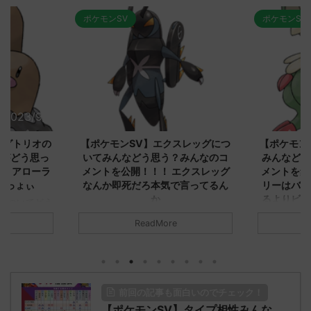
ポケモンSV
ポケモンSV
2023/9/8
2023/9/8
ダグトリオの
【ポケモンSV】エクスレッグにつ
【ポケモン
ながどう思っ
いてみんなどう思う？みんなのコ
みんなどう
！ アローラ
メントを公開！！！ エクスレッグ
メントを集
がっょぃ
なんか即死だろ本気で言ってるん
リーはバタ
か
るよりビビ
についてどう
トラさ
元のス
みんなは「エクスレッグ」についてど
ReadMore
.net/test/re
う思ってる？ 初めの記事 元のス
みんなは「
930/" 名無しさ
レ："https://medaka.5ch.net/test/re
思ってる？ 
さん、君に決め
ad.cgi/poke/1687575951/" 名無しさ
レ："https://
z)
ん0890 0890 名無しさん、君に決め
ad.cgi/pok
た！ (ﾜｯﾁｮｲW d56d-NwUu)
る人さん062
前回の記事も面白いのでチェック！
O9iU0 リージョ
2023/06/28(水)
に決めた！ (ｱｳ
だただダグト
【ポケモンSV】タイプ相性みんな
01:07:00.69ID:oUI00NrJ0 エクスレ
2023/06/27