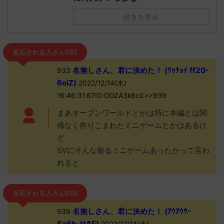
続きを見る
反応される人さん933
名無しさん、君に決めた！ (ﾜｯﾁｮｲ ff20-
933
6oiZ)
2022/12/14(水)
16:46:31.67ID:OOZA3kBc0>>939
まあオープンワールドとかは特に本編とは関
係なく作りこまれたミニゲームとかはあるけ
ど
SVにそんな嵌るミニゲームあったかって言わ
れると
反応される人さん939
名無しさん、君に決めた！ (ｱｳｱｳｳｰ
939
Sa6b-ttAF)