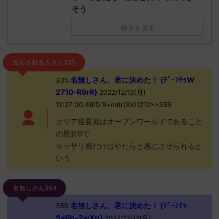
そう
続きを見る
反応される人さん335
名無しさん、君に決めた！ (ﾃﾞｰﾝﾁｯW
335
2710-R9rR)
2022/12/12(月)
12:27:00.48ID:R+mitrGb01212>>359
クリア後要素はオープンワールドであること
の恩恵0で
モッサリ感だけはやたらと感じさせられると
いう
名無しさん359
名無しさん、君に決めた！ (ﾃﾞｰﾝﾁｯ
359
Sa6b-2wXp)
2022/12/12(月)