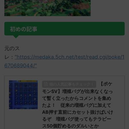
初めの記事
元のス
レ：
"https://medaka.5ch.net/test/read.cgi/poke/1
670689044/"
【ポケ
他の人気記事もチェック！
モンSV】増殖バグが出来なくなっ
て暫く立ったからコメントを集め
たよ！ 従来の増殖バグに加えて
AB押す直前にカセット抜けばいけ
るぞ 増殖バグ使ってもテラピー
ス50個貯めるのダルいとか