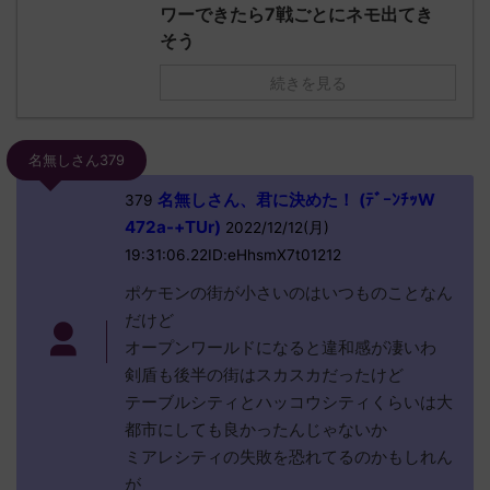
ワーできたら7戦ごとにネモ出てき
そう
続きを見る
名無しさん379
名無しさん、君に決めた！ (ﾃﾞｰﾝﾁｯW
379
472a-+TUr)
2022/12/12(月)
19:31:06.22ID:eHhsmX7t01212
ポケモンの街が小さいのはいつものことなん
だけど
オープンワールドになると違和感が凄いわ
剣盾も後半の街はスカスカだったけど
テーブルシティとハッコウシティくらいは大
都市にしても良かったんじゃないか
ミアレシティの失敗を恐れてるのかもしれん
が