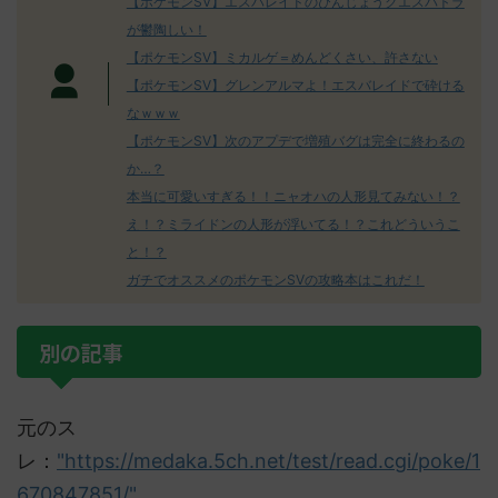
【ポケモンSV】エスバレイドのびんじょうクエスパトラ
が鬱陶しい！
【ポケモンSV】ミカルゲ＝めんどくさい、許さない
【ポケモンSV】グレンアルマよ！エスバレイドで砕ける
なｗｗｗ
【ポケモンSV】次のアプデで増殖バグは完全に終わるの
か…？
本当に可愛いすぎる！！ニャオハの人形見てみない！？
え！？ミライドンの人形が浮いてる！？これどういうこ
と！？
ガチでオススメのポケモンSVの攻略本はこれだ！
別の記事
元のス
レ：
"https://medaka.5ch.net/test/read.cgi/poke/1
670847851/"