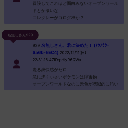
冒険してこれほど面白みないオープンワール
ドとか凄いな
コレクレーがコログ枠か？
名無しさん929
名無しさん、君に決めた！ (ｱｳｱｳｳｰ
929
Sa6b-hEC4)
2022/12/11(日)
22:31:16.47ID:pHlyR6QWa
走る爽快感がゼロ
急に沸く小さいポケモンは障害物
オープンワールドなのに景色が壊滅的に汚い