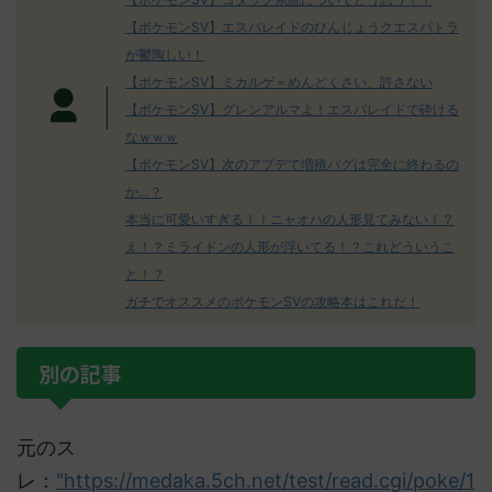
【ポケモンSV】エスバレイドのびんじょうクエスパトラ
が鬱陶しい！
【ポケモンSV】ミカルゲ＝めんどくさい、許さない
【ポケモンSV】グレンアルマよ！エスバレイドで砕ける
なｗｗｗ
【ポケモンSV】次のアプデで増殖バグは完全に終わるの
か…？
本当に可愛いすぎる！！ニャオハの人形見てみない！？
え！？ミライドンの人形が浮いてる！？これどういうこ
と！？
ガチでオススメのポケモンSVの攻略本はこれだ！
別の記事
元のス
レ：
"https://medaka.5ch.net/test/read.cgi/poke/1