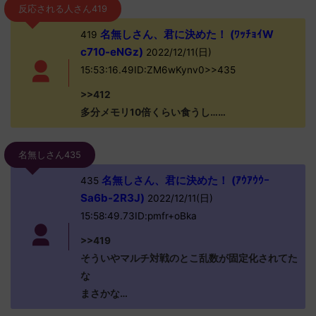
反応される人さん419
名無しさん、君に決めた！ (ﾜｯﾁｮｲW
419
c710-eNGz)
2022/12/11(日)
15:53:16.49ID:ZM6wKynv0>>435
>>412
多分メモリ10倍くらい食うし……
名無しさん435
名無しさん、君に決めた！ (ｱｳｱｳｳｰ
435
Sa6b-2R3J)
2022/12/11(日)
15:58:49.73ID:pmfr+oBka
>>419
そういやマルチ対戦のとこ乱数が固定化されてた
な
まさかな…