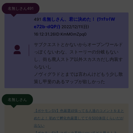
名無しさん491
名無しさん、君に決めた！ (ﾜｯﾁｮｲW
491
e72b-dQP/)
2022/12/11(日)
16:12:31.26ID:KmM0mZpq0
サブクエストとかないからオープンワールド
っぽくないわな、ストーリーの分岐もない
し、街も廃人ストア以外スカスカだし内装す
らないし
ノヴィグラドとまでは言わんけどもう少し散
策し甲斐のあるマップが欲しかった
名無しさん
【ポケモンSV】色厳選頑張ってる人達のコメントをまと
めたよ！ 初めて孵化色厳選してて今500体目くらいだが
出ない
【ポケモンSV】コダック系統についてどう思う！？