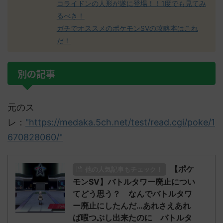
コライドンの人形が遂に登場！！1度でも見てみ
るべき！
ガチでオススメのポケモンSVの攻略本はこれ
だ！
別の記事
元のス
レ：
"https://medaka.5ch.net/test/read.cgi/poke/1
670828060/"
【ポケ
他の人気記事もチェック！
モンSV】バトルタワー廃止につい
てどう思う？ なんでバトルタワ
ー廃止にしたんだ…あれさえあれ
ば暇つぶし出来たのに バトルタ