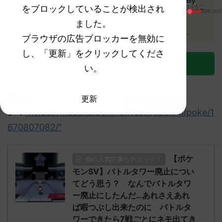
By
え！？ミライドンの人形が浮いてる！？これどういうこ
をブロックしていることが検出され
と！？
ました。
ガチでオススメのポケモンSVの攻略本はこれだ！
ブラウザの広告ブロッカーを無効に
し、「更新」をクリックしてくださ
別の記事
い。
元のス
更新
レ：
"https://medaka.5ch.net/test/read.cgi/poke/1
670807082/"
【ポケ
他の人気記事もチェック！
モンSV】バトルタワー廃止につい
てどう思う？ なんでバトルタワ
ー廃止にしたんだ…あれさえあれ
ば暇つぶし出来たのに バトルタ
ワーできたら7戦ごとにネモ出てき