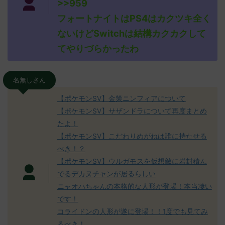
>>959
フォートナイトはPS4はカクツキ全く
ないけどSwitchは結構カクカクして
てやりづらかったわ
名無しさん
【ポケモンSV】金策ニンフィアについて
【ポケモンSV】サザンドラについて再度まとめ
たよ！
【ポケモンSV】こだわりめがねは誰に持たせる
べき！？
【ポケモンSV】ウルガモスを仮想敵に岩封積ん
でるデカヌチャンが居るらしい
ニャオハちゃんの本格的な人形が登場！本当凄い
です！
コライドンの人形が遂に登場！！1度でも見てみ
るべき！