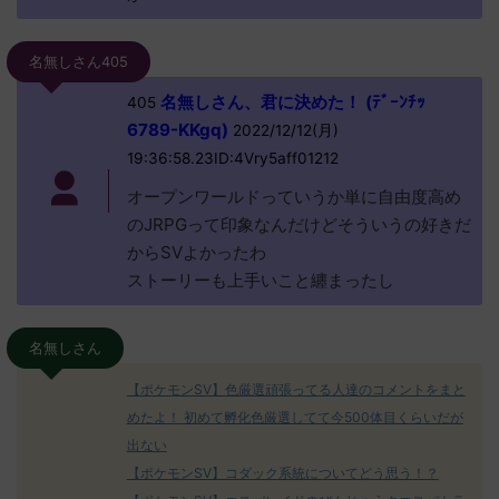
名無しさん405
名無しさん、君に決めた！ (ﾃﾞｰﾝﾁｯ
405
6789-KKgq)
2022/12/12(月)
19:36:58.23ID:4Vry5aff01212
オープンワールドっていうか単に自由度高め
のJRPGって印象なんだけどそういうの好きだ
からSVよかったわ
ストーリーも上手いこと纏まったし
名無しさん
【ポケモンSV】色厳選頑張ってる人達のコメントをまと
めたよ！ 初めて孵化色厳選してて今500体目くらいだが
出ない
【ポケモンSV】コダック系統についてどう思う！？