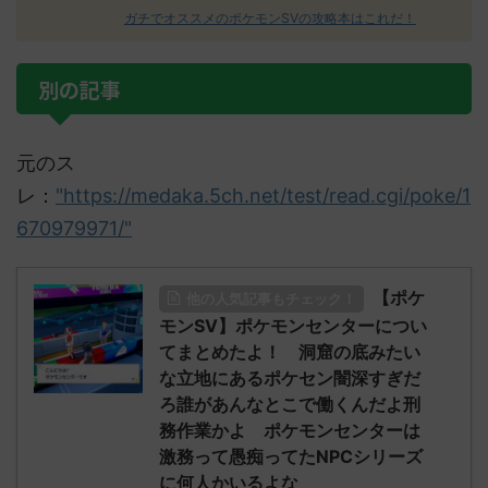
ガチでオススメのポケモンSVの攻略本はこれだ！
別の記事
元のス
レ：
"https://medaka.5ch.net/test/read.cgi/poke/1
670979971/"
【ポケ
他の人気記事もチェック！
モンSV】ポケモンセンターについ
てまとめたよ！ 洞窟の底みたい
な立地にあるポケセン闇深すぎだ
ろ誰があんなとこで働くんだよ刑
務作業かよ ポケモンセンターは
激務って愚痴ってたNPCシリーズ
に何人かいるよな