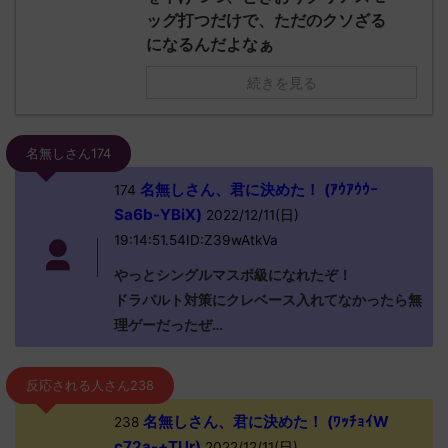
ッグ打つだけで、ただのクソざる
になるんだよなぁ
続きを見る
名無しさん174
名無しさん、君に決めた！ (ｱｳｱｳｳｰ
174
Sa6b-YBiX)
2022/12/11(日)
19:14:51.54ID:Z39wAtkVa
やっとシングルマスボ級になれたぞ！
ドラパルト対策にクレベース入れてなかったら無
理ゲーだったぜ…
反応される人さん238
名無しさん、君に決めた！ (ﾜｯﾁｮｲW
238
c72a-+TUr)
2022/12/11(日)