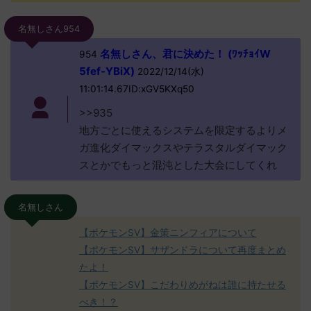
名無しさん954
名無しさん、君に決めた！ (ﾜｯﾁｮｲW
954
5fef-YBiX)
2022/12/14(水)
11:01:14.67ID:xGV5KXq50
>>935
地方ごとに使えるシステムを限定するよりメ
ガ進化ダイマックスやテラスタルダイマック
スとかでもっと混沌とした大会にしてくれ
名無しさん
【ポケモンSV】金策ニンフィアについて
【ポケモンSV】サザンドラについて再度まとめ
たよ！
【ポケモンSV】こだわりめがねは誰に持たせる
べき！？