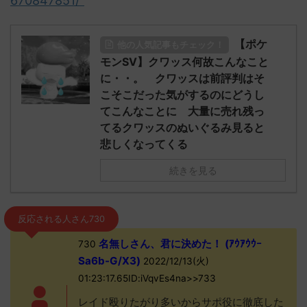
670847851/"
【ポケ
他の人気記事もチェック！
モンSV】クワッス何故こんなこと
に・・。 クワッスは前評判はそ
こそこだった気がするのにどうし
てこんなことに 大量に売れ残っ
てるクワッスのぬいぐるみ見ると
悲しくなってくる
続きを見る
反応される人さん730
名無しさん、君に決めた！ (ｱｳｱｳｳｰ
730
Sa6b-G/X3)
2022/12/13(火)
01:23:17.65ID:iVqvEs4na>>733
レイド殴りたがり多いからサポ役に徹底した