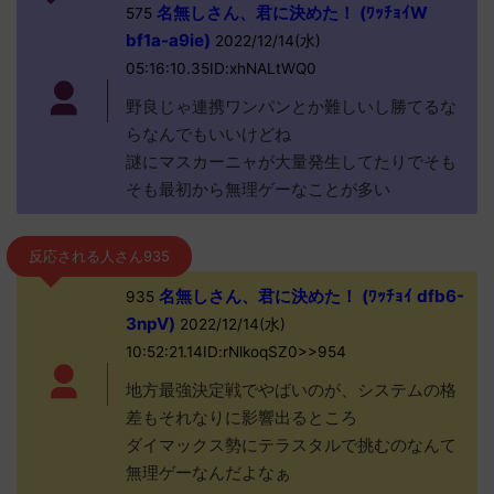
名無しさん、君に決めた！ (ﾜｯﾁｮｲW
575
bf1a-a9ie)
2022/12/14(水)
05:16:10.35ID:xhNALtWQ0
野良じゃ連携ワンパンとか難しいし勝てるな
らなんでもいいけどね
謎にマスカーニャが大量発生してたりでそも
そも最初から無理ゲーなことが多い
反応される人さん935
名無しさん、君に決めた！ (ﾜｯﾁｮｲ dfb6-
935
3npV)
2022/12/14(水)
10:52:21.14ID:rNlkoqSZ0>>954
地方最強決定戦でやばいのが、システムの格
差もそれなりに影響出るところ
ダイマックス勢にテラスタルで挑むのなんて
無理ゲーなんだよなぁ