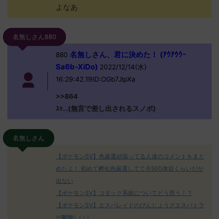
よなあ
名無しさん880
名無しさん、君に決めた！ (ｱｳｱｳｳｰ
880
Sa6b-XiDo)
2022/12/14(水)
16:29:42.19ID:OGb7JlpXa
>>864
ｽｯ…(無言で差し出されるスノボ)
名無しさん
【ポケモンSV】色厳選頑張ってる人達のコメントをまと
めたよ！ 初めて孵化色厳選してて今500体目くらいだが
出ない
【ポケモンSV】コダック系統についてどう思う！？
【ポケモンSV】エスバレイドのびんじょうクエスパトラ
が鬱陶しい！