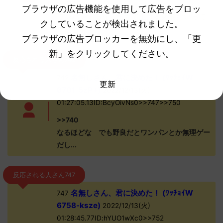
>>733
ブラウザの広告機能を使用して広告をブロッ
ワンパンするなら三人で上げる必要ないって
クしていることが検出されました。
ことじゃ
ブラウザの広告ブロッカーを無効にし、「更
新」をクリックしてください。
反応される人さん742
名無しさん、君に決めた！ (ﾜｯﾁｮｲW
742
更新
6701-5zP+)
2022/12/13(火)
01:27:05.13ID:BcyOivNs0>>747>>750
>>740
なるほどな でも野良だとワンパンとか無理ゲー
だし...
反応される人さん747
名無しさん、君に決めた！ (ﾜｯﾁｮｲW
747
6758-ksze)
2022/12/13(火)
01:28:45.77ID:hYUO1wXc0>>752