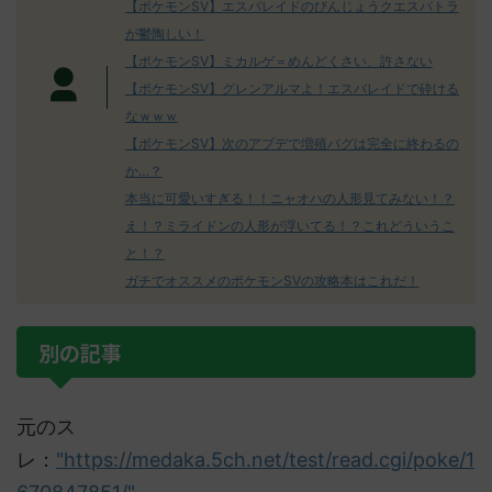
【ポケモンSV】エスバレイドのびんじょうクエスパトラ
が鬱陶しい！
【ポケモンSV】ミカルゲ＝めんどくさい、許さない
【ポケモンSV】グレンアルマよ！エスバレイドで砕ける
なｗｗｗ
【ポケモンSV】次のアプデで増殖バグは完全に終わるの
か…？
本当に可愛いすぎる！！ニャオハの人形見てみない！？
え！？ミライドンの人形が浮いてる！？これどういうこ
と！？
ガチでオススメのポケモンSVの攻略本はこれだ！
別の記事
元のス
レ：
"https://medaka.5ch.net/test/read.cgi/poke/1