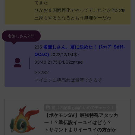
てきた
ひかおま国際孵化でやっててこれとか他の御
三家もやるとなるともう無理ゲーだわ
名無しさん235
名無しさん、君に決めた！ (ｽｯｯﾌﾟ Sdff-
235
QCsC)
2022/12/15(木)
03:40:21.75ID:LG2znitad
>>232
マイコンに魂売れば量産できるぞ
前回の記事も面白いのでチェック！
【ポケモンSV】最強特殊アタッカ
ー！？準伝説イーユイはどう？
トサキントよりイーユイの方がか