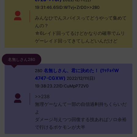
19:31:46.65ID:WTvj+ZrD0>>280
みんなひでんスパイスってどうやって集めて
んの？
☆6レイド回ってるけどかなりの確率でムリ
ゲーレイド回ってきてしんどいんだけど
名無しさん280
名無しさん、君に決めた！ (ﾜｯﾁｮｲW
280
4747-CGXW)
2022/12/11(日)
19:38:23.22ID:CuMpP72V0
>>238
無理ゲーなんて一部の自信過剰持ちくらいだ
よ
ダメージ与えつつ回復する技あればソロ余裕
で行けるポケモンが大半