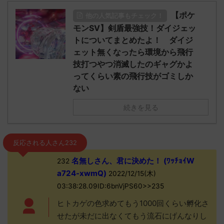
【ポケ
他の人気記事もチェック！
モンSV】剣盾最強技！ダイジェッ
トについてまとめたよ！ ダイジ
ェット無くなったら環境から飛行
技打つやつ消滅したのギャグかよ
ってくらい素の飛行技がゴミしか
ない
続きを見る
反応される人さん232
名無しさん、君に決めた！ (ﾜｯﾁｮｲW
232
a724-xwmQ)
2022/12/15(木)
03:38:28.09ID:6bnVjPS60>>235
ヒトカゲの色求めてもう1000回くらい孵化さ
せたが未だに出なくてもう流石にげんなりし