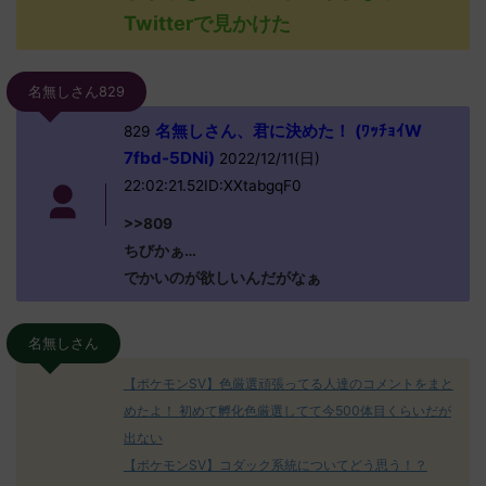
Twitterで見かけた
名無しさん829
名無しさん、君に決めた！ (ﾜｯﾁｮｲW
829
7fbd-5DNi)
2022/12/11(日)
22:02:21.52ID:XXtabgqF0
>>809
ちびかぁ…
でかいのが欲しいんだがなぁ
名無しさん
【ポケモンSV】色厳選頑張ってる人達のコメントをまと
めたよ！ 初めて孵化色厳選してて今500体目くらいだが
出ない
【ポケモンSV】コダック系統についてどう思う！？