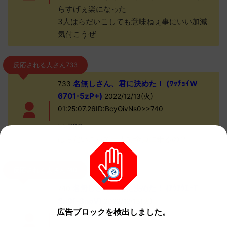
らすげぇ楽になった
3人はらだいこしても意味ねぇ事にいい加減
気付こうぜ
反応される人さん733
名無しさん、君に決めた！ (ﾜｯﾁｮｲW
733
6701-5zP+)
2022/12/13(火)
01:25:07.26ID:BcyOivNs0>>740
>>730
はらだいこって一人で全員に乗るの？
反応される人さん740
名無しさん、君に決めた！ (ｱｳｱｳｴｰT
740
Sa9f-3npV)
2022/12/13(火)
広告ブロックを検出しました。
01:26:31.06ID:RRqRZeSAa>>742