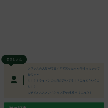
名無しさん
クワッスの人形が可愛すぎて笑ったｗｗ何持っちゃって
るのｗｗ
え！？ミライドンの人形が浮いてる！？これどういうこ
と！？
ガチでオススメのポケモンSVの攻略本はこれだ！