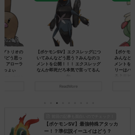
2023/9/8
2023/9/8
ダグトリオの
【ポケモンSV】エクスレッグにつ
【ポケモン
ながどう思っ
いてみんなどう思う？みんなのコ
みんなどう
！ アローラ
メントを公開！！！ エクスレッグ
メントを集
がっょぃ
なんか即死だろ本気で言ってるん
リーはバタ
か
るよりビビ
についてどう
トラさ
元のス
みんなは「エクスレッグ」についてど
ReadMore
.net/test/re
う思ってる？ 初めの記事 元のス
みんなは「
930/" 名無しさ
レ："https://medaka.5ch.net/test/re
思ってる？ 
さん、君に決め
ad.cgi/poke/1687575951/" 名無しさ
レ："https://
z)
ん0890 0890 名無しさん、君に決め
ad.cgi/pok
た！ (ﾜｯﾁｮｲW d56d-NwUu)
る人さん062
前回の記事も面白いのでチェック！
O9iU0 リージョ
2023/06/28(水)
に決めた！ (ｱｳ
だただダグト
【ポケモンSV】最強特殊アタッカ
01:07:00.69ID:oUI00NrJ0 エクスレ
2023/06/27
されたウミト
ッグヘルムかっこいいから助かる 名
08:19:23.
ー！？準伝説イーユイはどう？
ん0702
無しさん0971 0971 名無しさん、君に