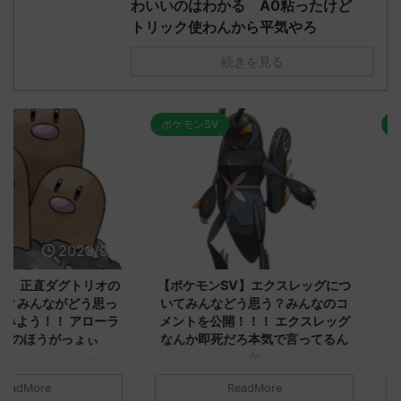
わいいのはわかる A0粘ったけど
トリック使わんから平気やろ
続きを見る
ポケモンSV
ポケモンSV
2023/9/8
2023/9/8
ダグトリオの
【ポケモンSV】エクスレッグにつ
【ポケモン
ながどう思っ
いてみんなどう思う？みんなのコ
みんなどう
！ アローラ
メントを公開！！！ エクスレッグ
メントを集
がっょぃ
なんか即死だろ本気で言ってるん
リーはバタ
か
るよりビビ
についてどう
トラさ
元のス
みんなは「エクスレッグ」についてど
ReadMore
.net/test/re
う思ってる？ 初めの記事 元のス
みんなは「