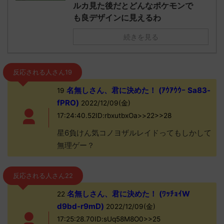
ルカ見た後だとどんなポケモンで
も良デザインに見えるわ
続きを見る
反応される人さん19
名無しさん、君に決めた！ (ｱｳｱｳｳｰ Sa83-
19
fPRO)
2022/12/09(金)
17:24:40.52ID:rbxutbxOa>>22>>28
星6負けん気コノヨザルレイドってもしかして
無理ゲー？
反応される人さん22
名無しさん、君に決めた！ (ﾜｯﾁｮｲW
22
d9bd-r9mD)
2022/12/09(金)
17:25:28.70ID:sUq58M8O0>>25