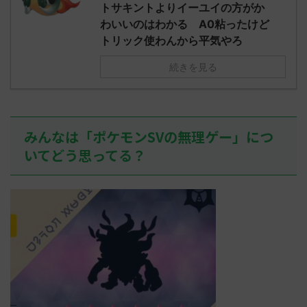
え忘れたガ
トサキントよりイーユイの方がか
めた！ (ﾜｯﾁ
決めた！ (ﾜｯﾁｮｲW b524-NwUu)
たラウドボーン
わいいのはわかる A0粘ったけど
2023/06/28(水 ...
しさん0624
トリック使わんから平気やろ
決めた！ (ﾜｯﾁｮ
続きを見る
みんなは「ポケモンSVの無理ゲー」につ
いてどう思ってる？