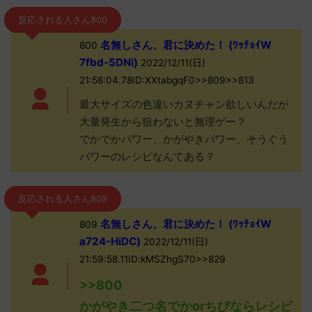
反応される人さん800
名無しさん、君に決めた！ (ﾜｯﾁｮｲW
800
7fbd-5DNi)
2022/12/11(日)
21:58:04.78ID:XXtabgqF0>>809>>813
最大サイズの色違いカヌチャン欲しいんだが
大量発生から狙わないと無理ゲー？
でかでかパワー、かがやきパワー、そうぐう
パワーのレシピなんてある？
反応される人さん809
名無しさん、君に決めた！ (ﾜｯﾁｮｲW
809
a724-HiDC)
2022/12/11(日)
21:59:58.11ID:kMSZhgS70>>829
>>800
かがやき二つ名でかorちびならレシピ