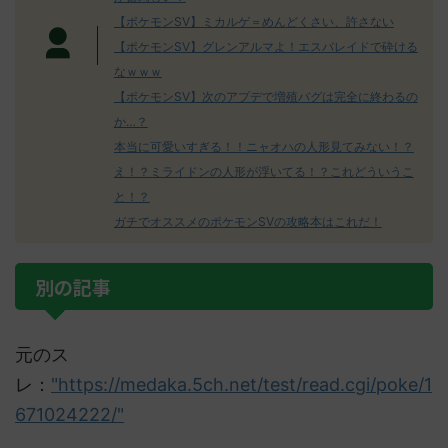
【ポケモンSV】ミカルゲ＝めんどくさい、許さない
【ポケモンSV】グレンアルマよ！エスバレイドで砕ける
なｗｗｗ
【ポケモンSV】次のアプデで増殖バグは完全に終わるの
か…？
本当に可愛いすぎる！！ニャオハの人形見てみない！？
え！？ミライドンの人形が浮いてる！？これどういうこ
と！？
ガチでオススメのポケモンSVの攻略本はこれだ！
別の記事
元のス
レ：
"https://medaka.5ch.net/test/read.cgi/poke/1
671024222/"