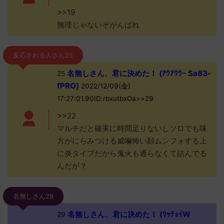
>>19
無理じゃないぞがんばれ
反応される人さん25
名無しさん、君に決めた！ (ｱｳｱｳｳｰ Sa83-
25
fPRO)
2022/12/09(金)
17:27:01.90ID:rbxutbxOa>>29
>>22
マルチだと確実に時間足りないしソロでも味
方がにらみつける威嚇怖い顔ムンフォする上
に炎タイプだから鬼火も通らなくて詰んでる
んだが？
名無しさん29
名無しさん、君に決めた！ (ﾜｯﾁｮｲW
29