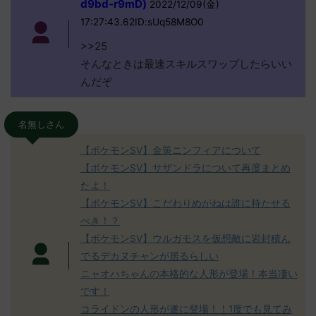
d9bd-r9mD)
2022/12/09(金)
17:27:43.62ID:sUq58M8O0
>>25
そんなときは最速スキルスワップしたらいい
んだぞ
名無しさん
【ポケモンSV】金策ニンフィアについて
【ポケモンSV】サザンドラについて再度まとめ
たよ！
【ポケモンSV】こだわりめがねは誰に持たせる
べき！？
【ポケモンSV】ウルガモスを仮想敵に岩封積ん
でるデカヌチャンが居るらしい
ニャオハちゃんの本格的な人形が登場！本当凄い
です！
コライドンの人形が遂に登場！！1度でも見てみ