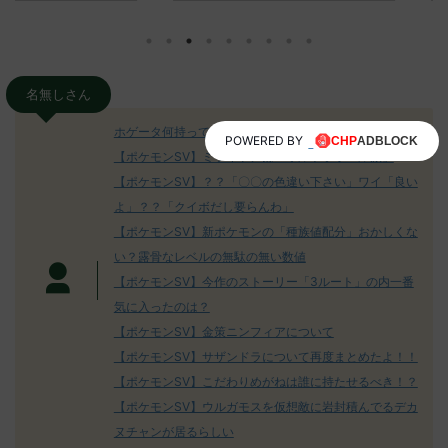
930/" 名無しさ
レ："https://medaka.5ch.net/test/re
思ってる？ 
さん、君に決め
ad.cgi/poke/1687575951/" 名無しさ
レ："https://
z)
ん0890 0890 名無しさん、君に決め
ad.cgi/pok
た！ (ﾜｯﾁｮｲW d56d-NwUu)
る人さん062
O9iU0 リージョ
2023/06/28(水)
に決めた！ (ｱｳ
名無しさん
だただダグト
01:07:00.69ID:oUI00NrJ0 エクスレ
2023/06/27
されたウミト
ッグヘルムかっこいいから助かる 名
08:19:23.
ホゲータ何持ってるのｗｗアホ面で可愛すぎる件！
POWERED BY
ん0702
無しさん0971 0971 名無しさん、君に
え忘れたガ
【ポケモンSV】ミライドンは「ウルトラボール派」
めた！ (ﾜｯﾁ
決めた！ (ﾜｯﾁｮｲW b524-NwUu)
たラウドボーン
【ポケモンSV】？？「〇〇の色違い下さい」ワイ「良い
2023/06/28(水 ...
しさん0624
決めた！ (ﾜｯﾁｮ
よ」？？「クイボだし要らんわ」
【ポケモンSV】新ポケモンの「種族値配分」おかしくな
い？露骨なレベルの無駄の無い数値
【ポケモンSV】今作のストーリー「3ルート」の内一番
気に入ったのは？
【ポケモンSV】金策ニンフィアについて
【ポケモンSV】サザンドラについて再度まとめたよ！！
【ポケモンSV】こだわりめがねは誰に持たせるべき！？
【ポケモンSV】ウルガモスを仮想敵に岩封積んでるデカ
ヌチャンが居るらしい