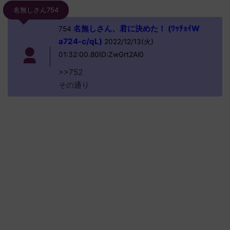
名無しさん754
名無しさん、君に決めた！ (ﾜｯﾁｮｲW
754
a724-c/qL)
2022/12/13(火)
01:32:00.80ID:ZwGrt2Al0
>>752
その通り