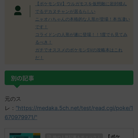
【ポケモンSV】ウルガモスを仮想敵に岩封積ん
でるデカヌチャンが居るらしい
ニャオハちゃんの本格的な人形が登場！本当凄い
です！
コライドンの人形が遂に登場！！1度でも見てみ
るべき！
ガチでオススメのポケモンSVの攻略本はこれ
だ！
別の記事
元のス
レ：
"https://medaka.5ch.net/test/read.cgi/poke/1
670979971/"
【ポケ
他の人気記事もチェック！