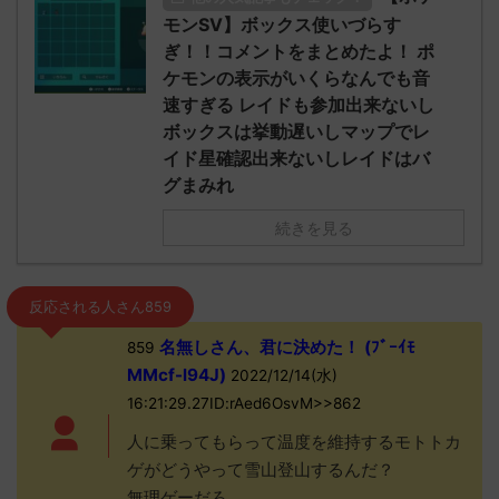
モンSV】ボックス使いづらす
ぎ！！コメントをまとめたよ！ ポ
ケモンの表示がいくらなんでも音
速すぎる レイドも参加出来ないし
ボックスは挙動遅いしマップでレ
イド星確認出来ないしレイドはバ
グまみれ
続きを見る
反応される人さん859
名無しさん、君に決めた！ (ﾌﾞｰｲﾓ
859
MMcf-l94J)
2022/12/14(水)
16:21:29.27ID:rAed6OsvM>>862
人に乗ってもらって温度を維持するモトトカ
ゲがどうやって雪山登山するんだ？
無理ゲーだろ