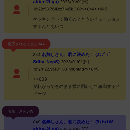
abba-2Lqa)
2023/01/01(日)
18:22:58.76ID:z7lM5bGi0?>>844>>845
ケッキングって動くの？どういうモーション
するんだあいつ
反応される人さん844
名無しさん、君に決めた！ (ｽｯﾌﾟﾌﾟ
844
Sdba-NepS)
2023/01/01(日)
18:24:22.95ID:HXPhg6hMd?>>849
>>839
寝転がってそのまま横に回転して移動するイ
メージ
名無しさん849
名無しさん、君に決めた！ (ﾜｯﾁｮｲW
849
abba-2Lqa)
2023/01/01(日)