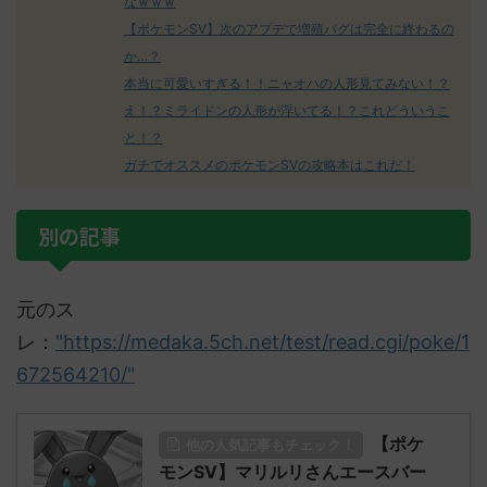
なｗｗｗ
【ポケモンSV】次のアプデで増殖バグは完全に終わるの
か…？
本当に可愛いすぎる！！ニャオハの人形見てみない！？
え！？ミライドンの人形が浮いてる！？これどういうこ
と！？
ガチでオススメのポケモンSVの攻略本はこれだ！
別の記事
元のス
レ：
"https://medaka.5ch.net/test/read.cgi/poke/1
672564210/"
【ポケ
他の人気記事もチェック！
モンSV】マリルリさんエースバー