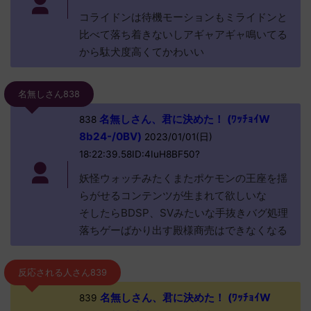
コライドンは待機モーションもミライドンと
比べて落ち着きないしアギャアギャ鳴いてる
から駄犬度高くてかわいい
名無しさん838
名無しさん、君に決めた！ (ﾜｯﾁｮｲW
838
8b24-/0BV)
2023/01/01(日)
18:22:39.58ID:4IuH8BF50?
妖怪ウォッチみたくまたポケモンの王座を揺
らがせるコンテンツが生まれて欲しいな
そしたらBDSP、SVみたいな手抜きバグ処理
落ちゲーばかり出す殿様商売はできなくなる
反応される人さん839
名無しさん、君に決めた！ (ﾜｯﾁｮｲW
839