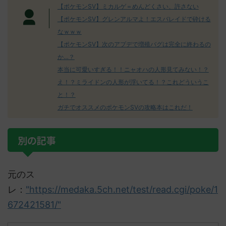
【ポケモンSV】ミカルゲ＝めんどくさい、許さない
【ポケモンSV】グレンアルマよ！エスバレイドで砕ける
なｗｗｗ
【ポケモンSV】次のアプデで増殖バグは完全に終わるの
か…？
本当に可愛いすぎる！！ニャオハの人形見てみない！？
え！？ミライドンの人形が浮いてる！？これどういうこ
と！？
ガチでオススメのポケモンSVの攻略本はこれだ！
別の記事
元のス
レ：
"https://medaka.5ch.net/test/read.cgi/poke/1
672421581/"