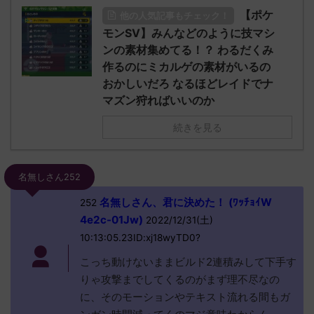
【ポケ
他の人気記事もチェック！
モンSV】みんなどのように技マシ
ンの素材集めてる！？ わるだくみ
作るのにミカルゲの素材がいるの
おかしいだろ なるほどレイドでナ
マズン狩ればいいのか
続きを見る
名無しさん252
名無しさん、君に決めた！ (ﾜｯﾁｮｲW
252
4e2c-01Jw)
2022/12/31(土)
10:13:05.23ID:xj18wyTD0?
こっち動けないままビルド2連積みして下手す
りゃ攻撃までしてくるのがまず理不尽なの
に、そのモーションやテキスト流れる間もガ