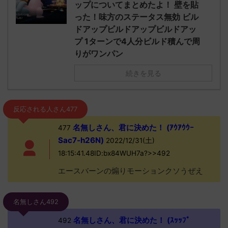
ップについてまとめたよ！ 壁を貼
った！味方のステータス無効 ビル
ドアップビルドアップビルドアッ
プ 1ターンで4人分ビルド積んで周
りがワンパン
続きを見る
反応される人さん477
名無しさん、君に決めた！ (ｱｳｱｳｳｰ
477
Sac7-h26N)
2022/12/31(土)
18:15:41.48ID:bx84WUH7a?>>492
エースバーンの煽りモーションクソうぜえ
名無しさん492
名無しさん、君に決めた！ (ｽｯｯﾌﾟ
492