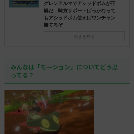
え忘れたガ
グレンアルマでアシッドボムが正
めた！ (ﾜｯﾁ
決めた！ (ﾜｯﾁｮｲW b524-NwUu)
たラウドボーン
解だ 味方サポートばっかなって
2023/06/28(水 ...
しさん0624
もアシッドボム使えばワンチャン
決めた！ (ﾜｯﾁｮ
勝てるぞ
続きを見る
みんなは「モーション」についてどう思
ってる？