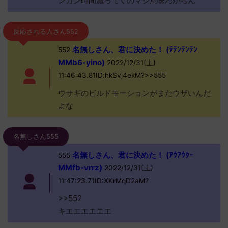
ンガン時間減ってくのマジ意味わからん
反応される人さん552
名無しさん、君に決めた！ (ﾃﾃﾝﾃﾝﾃﾝ
552
MMb6-yino)
2022/12/31(土)
11:46:43.81ID:hkSvj4ekM?>>555
ウサギのビルドモーションがまたウザいんだ
よな
名無しさん555
名無しさん、君に決めた！ (ｱｳｱｳｸｰ
555
MMfb-vrrz)
2022/12/31(土)
11:47:23.71ID:XKrMqD2aM?
>>552
キエエエエエエ