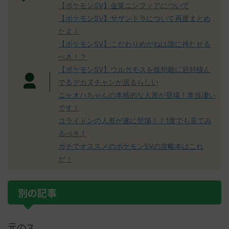
【ポケモンSV】金策ニンフィアについて
【ポケモンSV】サザンドラについて再度まとめ
たよ！
【ポケモンSV】こだわりめがねは誰に持たせる
べき！？
【ポケモンSV】ウルガモスを仮想敵に岩封積ん
でるデカヌチャンが居るらしい
ニャオハちゃんの本格的な人形が登場！本当凄い
です！
コライドンの人形が遂に登場！！1度でも見てみ
るべき！
ガチでオススメのポケモンSVの攻略本はこれ
だ！
別の記事
元のス