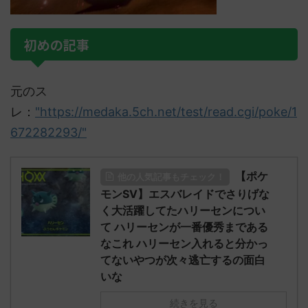
初めの記事
元のス
レ：
"https://medaka.5ch.net/test/read.cgi/poke/1
672282293/"
【ポケ
他の人気記事もチェック！
モンSV】エスバレイドでさりげな
く大活躍してたハリーセンについ
て ハリーセンが一番優秀まである
なこれ ハリーセン入れると分かっ
てないやつが次々逃亡するの面白
いな
続きを見る