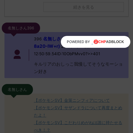
続きを見る
名無しさん396
名無しさん、君に決めた！ (ﾜｯﾁｮｲW
396
POWERED BY
8a20-IW+r)
2023/01/02(月)
12:50:59.54ID:10ObPMvv0?>>401
キルリアのおしっこ我慢してそうなモーショ
ン好き
名無しさん
【ポケモンSV】金策ニンフィアについて
【ポケモンSV】サザンドラについて再度まとめ
たよ！
【ポケモンSV】こだわりめがねは誰に持たせる
べき！？