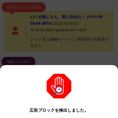
反応される人さん635
名無しさん、君に決めた！ (ﾜｯﾁｮｲW
635
5b44-jRTn)
2022/12/31(土)
12:14:08.45ID:/gml99ev0?>>637
レイド兎の威嚇モーション連発煽り性能高す
ぎだろ
名無しさん637
名無しさん、君に決めた！ (ﾜｯﾁｮｲW
637
ab15-Cmg/)
2022/12/31(土)
12:14:32.43ID:kAfiky4z0?
>>635
鳴き声も不快だしな
広告ブロックを検出しました。