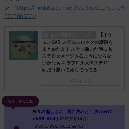
レ：
"https://medaka.5ch.net/test/read.cgi/poke/1
672506556/"
【ポケ
他の人気記事もチェック！
モンSV】ステルスロックの話題を
まとめたよ！ ステロ撒いた時にも
ステロダメージ入るようにならな
いかなぁ キラフロル大体ステロ1
回だけ撒いて死んでってる
続きを見る
名無しさん505
名無しさん、君に決めた！ (ﾜｯﾁｮｲW
505
db58-Afab)
2023/01/01(日)
16:05:57.99ID:Is6cZmeP0?