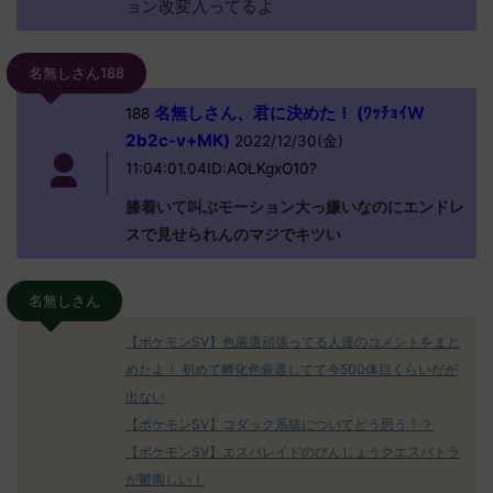
ョン改変入ってるよ
名無しさん188
名無しさん、君に決めた！ (ﾜｯﾁｮｲW
188
2b2c-v+MK)
2022/12/30(金)
11:04:01.04ID:AOLKgxO10?
膝着いて叫ぶモーション大っ嫌いなのにエンドレ
スで見せられんのマジでキツい
名無しさん
【ポケモンSV】色厳選頑張ってる人達のコメントをまと
めたよ！ 初めて孵化色厳選してて今500体目くらいだが
出ない
【ポケモンSV】コダック系統についてどう思う！？
【ポケモンSV】エスバレイドのびんじょうクエスパトラ
が鬱陶しい！