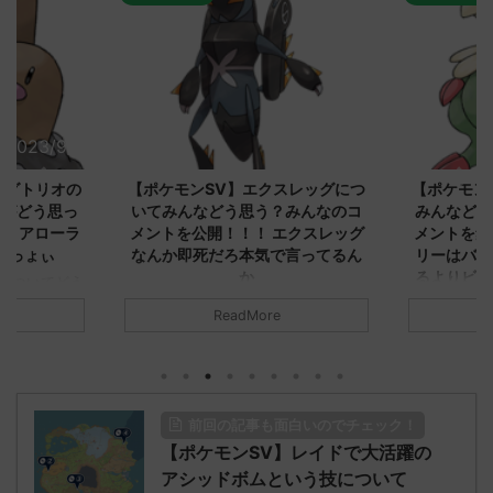
2023/9/8
2023/9/8
ダグトリオの
【ポケモンSV】エクスレッグにつ
【ポケモン
ながどう思っ
いてみんなどう思う？みんなのコ
みんなどう
！ アローラ
メントを公開！！！ エクスレッグ
メントを集
がっょぃ
なんか即死だろ本気で言ってるん
リーはバタ
か
るよりビビ
についてどう
トラさ
元のス
みんなは「エクスレッグ」についてど
ReadMore
.net/test/re
う思ってる？ 初めの記事 元のス
みんなは「
930/" 名無しさ
レ："https://medaka.5ch.net/test/re
思ってる？ 
さん、君に決め
ad.cgi/poke/1687575951/" 名無しさ
レ："https://
z)
ん0890 0890 名無しさん、君に決め
ad.cgi/pok
た！ (ﾜｯﾁｮｲW d56d-NwUu)
る人さん062
前回の記事も面白いのでチェック！
O9iU0 リージョ
2023/06/28(水)
に決めた！ (ｱｳ
だただダグト
【ポケモンSV】レイドで大活躍の
01:07:00.69ID:oUI00NrJ0 エクスレ
2023/06/27
されたウミト
ッグヘルムかっこいいから助かる 名
08:19:23.
アシッドボムという技について
ん0702
無しさん0971 0971 名無しさん、君に