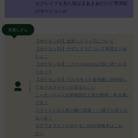
セグレイブも見た目はまあまあだけど専用技
のモーションが
名無しさん
【ポケモンSV】金策ニンフィアについて
【ポケモンSV】サザンドラについて再度まとめ
たよ！
【ポケモンSV】こだわりめがねは誰に持たせる
べき！？
【ポケモンSV】ウルガモスを仮想敵に岩封積ん
でるデカヌチャンが居るらしい
ニャオハちゃんの本格的な人形が登場！本当凄い
です！
コライドンの人形が遂に登場！！1度でも見てみ
るべき！
ガチでオススメのポケモンSVの攻略本はこれ
だ！