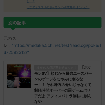
と！？
ガチでオススメのポケモンSVの攻略本はこれだ！
別の記事
元のス
レ：
"https://medaka.5ch.net/test/read.cgi/poke/1
672592312/"
【ポケ
他の人気記事もチェック！
モンSV】頼むから最強エースバー
ンのゲージをむやみに削るな
ー！！ それ味方のせいじゃなくて
制限時間オーバーの罰ゲームバリ
アだよ アフィスパトラ無駄に削ん
なや