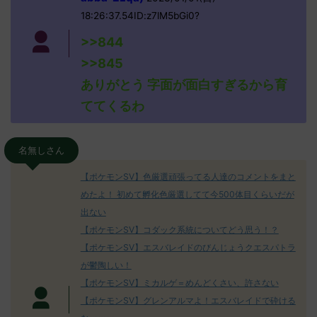
18:26:37.54ID:z7lM5bGi0?
>>844
>>845
ありがとう 字面が面白すぎるから育
ててくるわ
名無しさん
【ポケモンSV】色厳選頑張ってる人達のコメントをまと
めたよ！ 初めて孵化色厳選してて今500体目くらいだが
出ない
【ポケモンSV】コダック系統についてどう思う！？
【ポケモンSV】エスバレイドのびんじょうクエスパトラ
が鬱陶しい！
【ポケモンSV】ミカルゲ＝めんどくさい、許さない
【ポケモンSV】グレンアルマよ！エスバレイドで砕ける