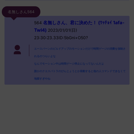
名無しさん564
名無しさん、君に決めた！ (ﾜｯﾁｮｲ 1afa-
564
TwI4)
2023/01/01(日)
23:30:23.33ID:5bGni+O50?
エースバーンのビルドアップのモーションだけで時間ゲージの消費を強制さ
れるのつらいよな
なんでモーション中は時間ゲージ停止になってないんだよ
誰かのクエスパトラのびんじょうとか発動すると他の人コマンドできなくて
地獄すぎやね