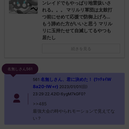
ンレイドでもやっぱり地雷扱いさ
れる。。。 マリルリ軍団は太鼓打
つ前にせめて応援で防御上げろ…
もう諦めた方がいいと思う マリル
リに玉持たせて自滅してるやつも
居たし
続きを見る
名無しさん561
名無しさん、君に決めた！ (ﾜｯﾁｮｲW
561
8a20-IW+r)
2023/01/01(日)
23:29:22.42ID:6ygM7kGF0?
>>485
最強大会の時やられモーションで見えてな
い？