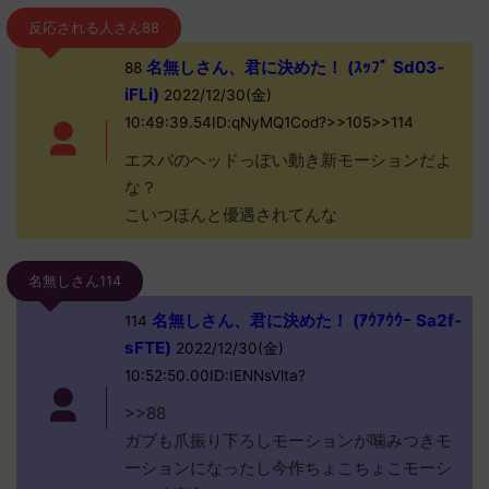
反応される人さん88
名無しさん、君に決めた！ (ｽｯﾌﾟ Sd03-
88
iFLi)
2022/12/30(金)
10:49:39.54ID:qNyMQ1Cod?>>105>>114
エスバのヘッドっぽい動き新モーションだよ
な？
こいつほんと優遇されてんな
名無しさん114
名無しさん、君に決めた！ (ｱｳｱｳｳｰ Sa2f-
114
sFTE)
2022/12/30(金)
10:52:50.00ID:IENNsVlta?
>>88
ガブも爪振り下ろしモーションが噛みつきモ
ーションになったし今作ちょこちょこモーシ