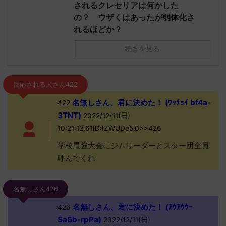
されるクレセリアは何かした
の？ ウザくはあったが弱体化さ
れるほどか？
続きを見る
反応される人さん422
名無しさん、君に決めた！ (ﾜｯﾁｮｲ bf4a-
422
3TNT)
2022/12/11(日)
10:21:12.61ID:IZWUDe5l0>>426
学校最強大会にジムリーダーとスター団全員
呼んでくれ
名無しさん426
名無しさん、君に決めた！ (ｱｳｱｳｳｰ
426
Sa6b-rpPa)
2022/12/11(日)