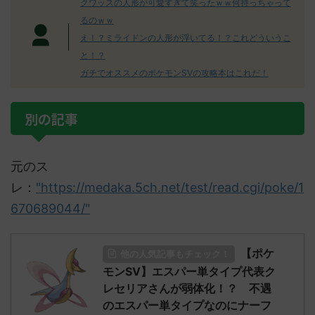
クワッスの人形が可愛すぎて笑ったｗｗ何持っちゃって
るのｗｗ
え！？ミライドンの人形が浮いてる！？これどういうこ
と！？
ガチでオススメのポケモンSVの攻略本はこれだ！
別の記事
元のス
レ：
"https://medaka.5ch.net/test/read.cgi/poke/1
670689044/"
【ポケ
他の人気記事もチェック！
モンSV】エスパー単タイプ代表ク
レセリアさんが弱体化！？ 不遇
のエスパー単タイプなのにナーフ