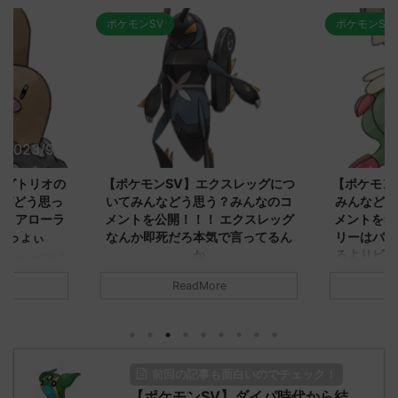
ポケモンSV
ポケモンSV
2023/9/8
2023/9/8
ダグトリオの
【ポケモンSV】エクスレッグにつ
【ポケモン
ながどう思っ
いてみんなどう思う？みんなのコ
みんなどう
！ アローラ
メントを公開！！！ エクスレッグ
メントを集
がっょぃ
なんか即死だろ本気で言ってるん
リーはバタ
か
るよりビビ
についてどう
トラさ
元のス
みんなは「エクスレッグ」についてど
ReadMore
.net/test/re
う思ってる？ 初めの記事 元のス
みんなは「
930/" 名無しさ
レ："https://medaka.5ch.net/test/re
思ってる？ 
さん、君に決め
ad.cgi/poke/1687575951/" 名無しさ
レ："https://
z)
ん0890 0890 名無しさん、君に決め
ad.cgi/pok
た！ (ﾜｯﾁｮｲW d56d-NwUu)
る人さん062
前回の記事も面白いのでチェック！
O9iU0 リージョ
2023/06/28(水)
に決めた！ (ｱｳ
だただダグト
【ポケモンSV】ダイパ時代から結
01:07:00.69ID:oUI00NrJ0 エクスレ
2023/06/27