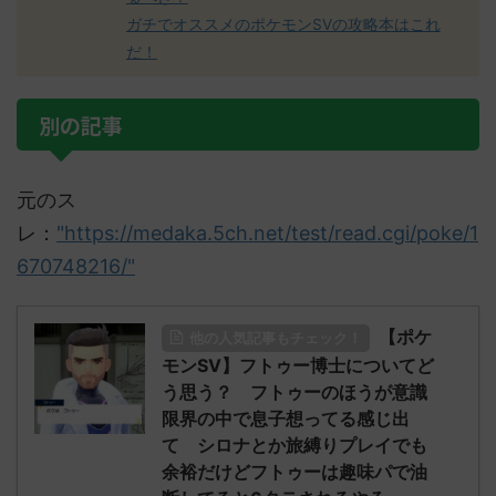
ガチでオススメのポケモンSVの攻略本はこれ
だ！
別の記事
元のス
レ：
"https://medaka.5ch.net/test/read.cgi/poke/1
670748216/"
【ポケ
他の人気記事もチェック！
モンSV】フトゥー博士についてど
う思う？ フトゥーのほうが意識
限界の中で息子想ってる感じ出
て シロナとか旅縛りプレイでも
余裕だけどフトゥーは趣味パで油