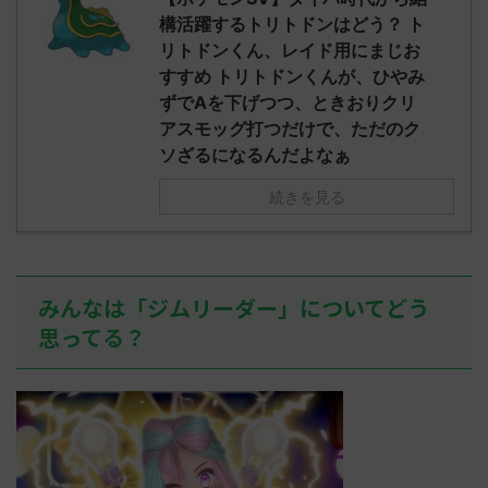
されたウミト
ッグヘルムかっこいいから助かる 名
08:19:23.
構活躍するトリトドンはどう？ ト
ん0702
無しさん0971 0971 名無しさん、君に
え忘れたガ
リトドンくん、レイド用にまじお
めた！ (ﾜｯﾁ
決めた！ (ﾜｯﾁｮｲW b524-NwUu)
たラウドボーン
すすめ トリトドンくんが、ひやみ
2023/06/28(水 ...
しさん0624
ずでAを下げつつ、ときおりクリ
決めた！ (ﾜｯﾁｮ
アスモッグ打つだけで、ただのク
ソざるになるんだよなぁ
続きを見る
みんなは「ジムリーダー」についてどう
思ってる？