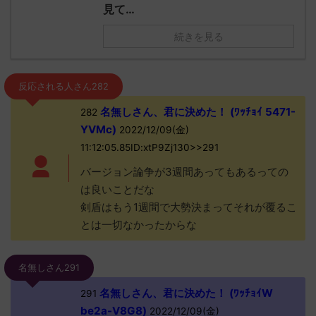
見て…
続きを見る
反応される人さん282
名無しさん、君に決めた！ (ﾜｯﾁｮｲ 5471-
282
YVMc)
2022/12/09(金)
11:12:05.85ID:xtP9Zj130>>291
バージョン論争が3週間あってもあるっての
は良いことだな
剣盾はもう1週間で大勢決まってそれが覆るこ
とは一切なかったからな
名無しさん291
名無しさん、君に決めた！ (ﾜｯﾁｮｲW
291
be2a-V8G8)
2022/12/09(金)