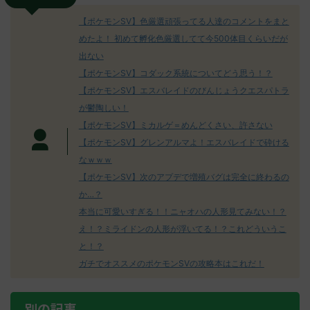
【ポケモンSV】色厳選頑張ってる人達のコメントをまと
めたよ！ 初めて孵化色厳選してて今500体目くらいだが
出ない
【ポケモンSV】コダック系統についてどう思う！？
【ポケモンSV】エスバレイドのびんじょうクエスパトラ
が鬱陶しい！
【ポケモンSV】ミカルゲ＝めんどくさい、許さない
【ポケモンSV】グレンアルマよ！エスバレイドで砕ける
なｗｗｗ
【ポケモンSV】次のアプデで増殖バグは完全に終わるの
か…？
本当に可愛いすぎる！！ニャオハの人形見てみない！？
え！？ミライドンの人形が浮いてる！？これどういうこ
と！？
ガチでオススメのポケモンSVの攻略本はこれだ！
別の記事