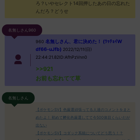
ろ？いやセレクト14回押したあの日の忘れた
んだろ？どうせ
名無しさん960
名無しさん、君に決めた！ (ﾜｯﾁｮｲW
960
df66-uJfb)
2022/12/11(日)
22:44:21.82ID:AfhPzVnn0
>>921
お前も忘れてて草
名無しさん
【ポケモンSV】色厳選頑張ってる人達のコメントをまと
めたよ！ 初めて孵化色厳選してて今500体目くらいだが
出ない
【ポケモンSV】コダック系統についてどう思う！？