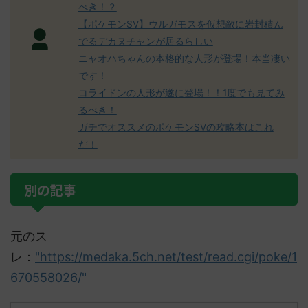
べき！？
【ポケモンSV】ウルガモスを仮想敵に岩封積ん
でるデカヌチャンが居るらしい
ニャオハちゃんの本格的な人形が登場！本当凄い
です！
コライドンの人形が遂に登場！！1度でも見てみ
るべき！
ガチでオススメのポケモンSVの攻略本はこれ
だ！
別の記事
元のス
レ：
"https://medaka.5ch.net/test/read.cgi/poke/1
670558026/"