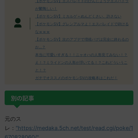
【ポケモンSV】エスバレイドのびんじょうクエスパトラ
が鬱陶しい！
【ポケモンSV】ミカルゲ＝めんどくさい、許さない
【ポケモンSV】グレンアルマよ！エスバレイドで砕ける
なｗｗｗ
【ポケモンSV】次のアプデで増殖バグは完全に終わるの
か…？
本当に可愛いすぎる！！ニャオハの人形見てみない！？
え！？ミライドンの人形が浮いてる！？これどういうこ
と！？
ガチでオススメのポケモンSVの攻略本はこれだ！
別の記事
元のス
レ：
"https://medaka.5ch.net/test/read.cgi/poke/1
670828060/"