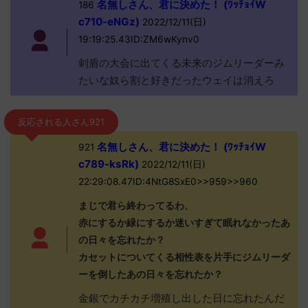
名無しさん、君に決めた！ (ﾜｯﾁｮｲW
186
c710-eNGz)
2022/12/11(日)
19:19:25.43ID:ZM6wKynv0
剣盾の大会に出てくる未来のジムリーダーみ
たいな奴ら割と好きだったウェイは消えろ
反応される人さん921
名無しさん、君に決めた！ (ﾜｯﾁｮｲW
921
c789-ksRk)
2022/12/11(日)
22:29:08.47ID:4NtG8SxE0>>959>>960
まじで君ら終わってるわ、
赤にするか緑にするか迷いすぎて眠れなかったあ
の日々を忘れたか？
カセットについてくる相性表を片手にジムリーダ
ーを倒したあの日々を忘れたか？
金銀でカチカチ増殖し出した日に忘れたんだ