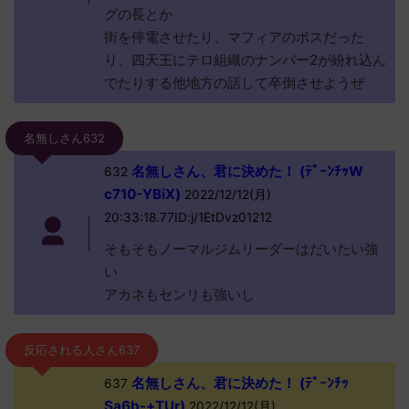
グの長とか
街を停電させたり、マフィアのボスだった
り、四天王にテロ組織のナンバー2が紛れ込ん
でたりする他地方の話して卒倒させようぜ
名無しさん632
名無しさん、君に決めた！ (ﾃﾞｰﾝﾁｯW
632
c710-YBiX)
2022/12/12(月)
20:33:18.77ID:j/1EtDvz01212
そもそもノーマルジムリーダーはだいたい強
い
アカネもセンリも強いし
反応される人さん637
名無しさん、君に決めた！ (ﾃﾞｰﾝﾁｯ
637
Sa6b-+TUr)
2022/12/12(月)