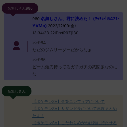
名無しさん980
名無しさん、君に決めた！ (ﾜｯﾁｮｲ 5471-
980
YVMc)
2022/12/09(金)
13:34:33.22ID:xtP9Zj130
>>964
ただのジムリーダーだからなぁ
>>965
ビーム薙刀持ってるガチガチの武闘派なのに
な
名無しさん
【ポケモンSV】金策ニンフィアについて
【ポケモンSV】サザンドラについて再度まとめ
たよ！
【ポケモンSV】こだわりめがねは誰に持たせる