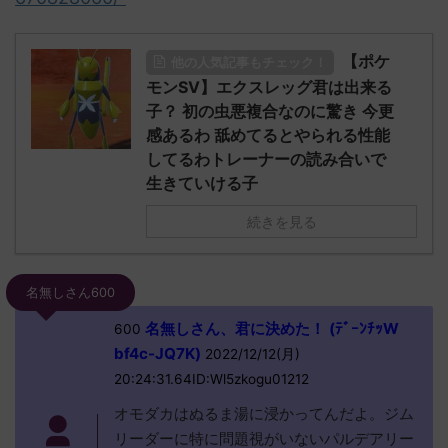
【ポケ
他の人気記事もチェック！
モンSV】エクスレッグ君は出来る
子？ 初の虫悪複合なのに驚き 今更
感あるわ 舐めてるとやられる性能
してるわトレーナーの読み合いで
生きていける子
続きを見る
名無しさん600
名無しさん、君に決めた！ (ﾃﾞｰﾝﾁｯW
600
bf4c-JQ7K)
2022/12/12(月)
20:24:31.64ID:Wl5zkogu01212
オモダカはぬるま湯に浸かってんだよ。ジム
リーダーに特に問題視がいないパルデアリー