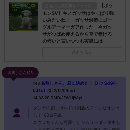
【ポケ
他の人気記事もチェック！
モンSV】キノガッサはやっぱり強
いみたいね！ ガッサ対策にゴー
グルアーマーガア作った 今ガッ
サがつばめ使えるから草で受ける
の怖いと言いつつも実際には
続きを見る
名無しさん148
名無しさん、君に決めた！ (ｽﾌｯ Sd94-
148
LJTc)
2022/12/09(金)
14:08:20.93ID:2EWLIjWqd
ダンデの初手ガルドは剣盾のチャンピオンと
して100点満点
ユウリちゃんも可愛いしジムリーダー連中も
キャラ立ってるしバトル周りに関しては剣盾