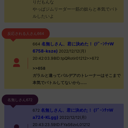
りだもんな
やっぱジムリーダー一筋の奴らと本気でバト
ルしたいよ
反応される人さん664
名無しさん、君に決めた！ (ﾃﾞｰﾝﾁｯW
664
6758-ksze)
2022/12/12(月)
20:42:03.98ID:tpQRotir01212>>672
>>658
ガラルと違ってパルデアのトレーナーはそこまで
本気でバトルしてないから……
名無しさん672
名無しさん、君に決めた！ (ﾃﾞｰﾝﾁｯW
672
a724-KLgg)
2022/12/12(月)
20:43:23.59ID:FYaS6zvL01212