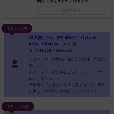
断してると6タテされるやろ
続きを見る
名無しさん78
名無しさん、君に決めた！ (ﾜｯﾁｮｲW
78
a724-HUC4)
2022/12/11(日)
18:47:48.96ID:7Go3+sxu0
ジムリーダーの再戦、四天王の強化・再戦は
欲しいな
あとフィールドに点在してるモブトレーナー
はもう要らねえわ
全部潰しておきたい気持ちはあるけど、単純
にキモいやつ同じやつばっかでつまらん
名無しさん186