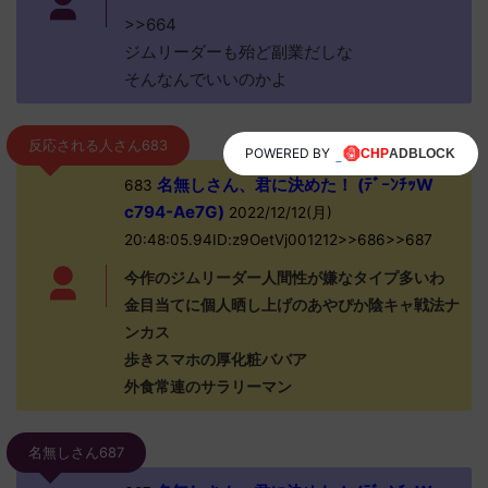
>>664
ジムリーダーも殆ど副業だしな
そんなんでいいのかよ
反応される人さん683
POWERED BY
名無しさん、君に決めた！ (ﾃﾞｰﾝﾁｯW
683
c794-Ae7G)
2022/12/12(月)
20:48:05.94ID:z9OetVj001212>>686>>687
今作のジムリーダー人間性が嫌なタイプ多いわ
金目当てに個人晒し上げのあやぴか陰キャ戦法ナ
ンカス
歩きスマホの厚化粧ババア
外食常連のサラリーマン
名無しさん687