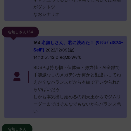
がダントツ
なおシナリオ
名無しさん164
名無しさん、君に決めた！ (ﾜｯﾁｮｲ d874-
164
SeIF)
2022/12/09(金)
14:10:51.42ID:RqMblWvf0
BDSPは持ち物・個体値・努力値・AI全部で
手加減なしのメガテンか何かと勘違いしてね
えか？なバランスだから本編でアレやられた
らやばいだろ
しかも本気出し始めるの四天王からでジムリ
ーダーまではそんなでもないからバランス悪
い
名無しさん