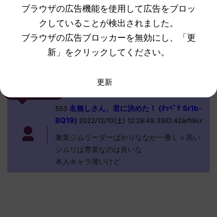
ブラウザの広告機能を使用して広告をブロッ
名無しさん、君に決めた！ (ｽﾌﾟﾌﾟ Sdff-
91
c314)
2022/12/10(土) 08:15:15.20ID:UwizdZj3d
クしていることが検出されました。
ブラウザの広告ブロッカーを無効にし、「更
>>71
ナンジャモはPV込みでハラバリーだろ
新」をクリックしてください。
ハラバリーがあそこまで影薄いとはな
更新
名無しさん553
名無しさん、君に決めた！ (ｵｯﾍﾟｹ Sr1b-
553
BQ19)
2022/12/10(土) 12:28:49.35ID:42arfi9cr
兼業ジムリーダーばかりななか一番Ｌｖ高い
ジムリは専業なのは良いな
本人キャラ薄いけど