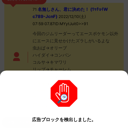
名無しさん、君に決めた！ (ﾜｯﾁｮｲW
71
c789-JcnF)
2022/12/10(土)
07:59:07.87ID:MYytJuit0>>91
今回のジムリーダーってエースポケモン以外
にエースに見せかけたズラしがいるよな
虫おば→オリーブ
ハイダイ→コンパン
コルサ→キマワリ
リップ→チャーレム
ナンジャモ→コイル
アオキ→ヨクバリス
グルーシャ→ハルクジラ
ライム→ハカドッグ
正直こいつらエースの方が盛り上がった
広告ブロックを検出しました。
名無しさん91