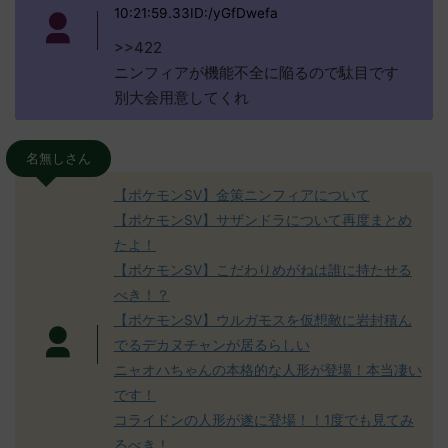
10:21:59.33ID:/yGfDwefa
>>422
ニンフィアが機能不全に陥るので駄目です
別大会用意してくれ
名無しさん
【ポケモンSV】金策ニンフィアについて
【ポケモンSV】サザンドラについて再度まとめ
たよ！
【ポケモンSV】こだわりめがねは誰に持たせる
べき！？
【ポケモンSV】ウルガモスを仮想敵に岩封積ん
でるデカヌチャンが居るらしい
ニャオハちゃんの本格的な人形が登場！本当凄い
です！
コライドンの人形が遂に登場！！1度でも見てみ
るべき！