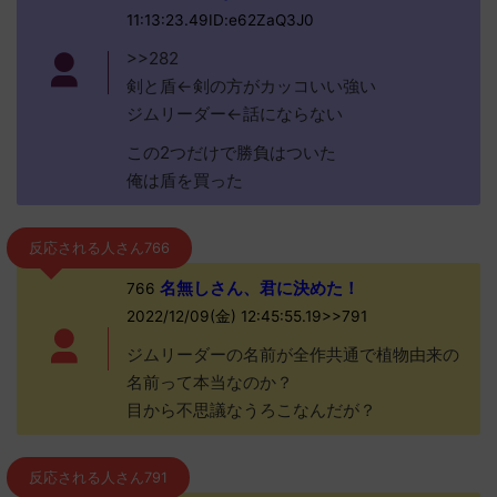
11:13:23.49ID:e62ZaQ3J0
>>282
剣と盾←剣の方がカッコいい強い
ジムリーダー←話にならない
この2つだけで勝負はついた
俺は盾を買った
反応される人さん766
名無しさん、君に決めた！
766
2022/12/09(金) 12:45:55.19>>791
ジムリーダーの名前が全作共通で植物由来の
名前って本当なのか？
目から不思議なうろこなんだが？
反応される人さん791