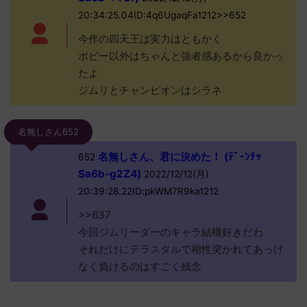
20:34:25.04ID:4q6UgaqFa1212>>652
今作の四天王は実力はともかく
ポピー以外はちゃんと強者感あるから良かっ
たよ
ジムリとチャンピオンはシラネ
名無しさん652
名無しさん、君に決めた！ (ﾃﾞｰﾝﾁｯ
652
Sa6b-g2Z4)
2022/12/12(月)
20:39:28.22ID:pkWM7R9ka1212
>>637
今回ジムリーダーのキャラ結構好きだわ
それだけにテラスタルで相性突かれてあっけ
なく負けるのはすごく残念