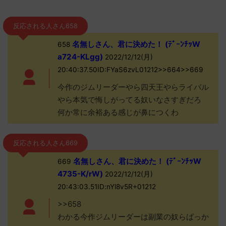
反応される人さん658
名無しさん、君に決めた！ (ﾃﾞｰﾝﾁｯW
658
a724-KLgg)
2022/12/12(月)
20:40:37.50ID:FYaS6zvL01212>>664>>669
今作のジムリーダーやら四天王やらライバル
やら本気で悔しがってる奴いなさすぎだろ
何か常に余裕ある感じが鼻につくわ
反応される人さん669
名無しさん、君に決めた！ (ﾃﾞｰﾝﾁｯW
669
4735-K/rW)
2022/12/12(月)
20:43:03.51ID:nYl8v5R+01212
>>658
わかる今作ジムリーダーは副業の奴らばっか