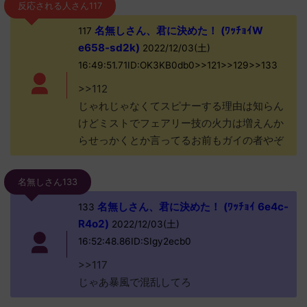
反応される人さん117
名無しさん、君に決めた！ (ﾜｯﾁｮｲW
117
e658-sd2k)
2022/12/03(土)
16:49:51.71ID:OK3KB0db0>>121>>129>>133
>>112
じゃれじゃなくてスピナーする理由は知らん
けどミストでフェアリー技の火力は増えんか
らせっかくとか言ってるお前もガイの者やぞ
名無しさん133
名無しさん、君に決めた！ (ﾜｯﾁｮｲ 6e4c-
133
R4o2)
2022/12/03(土)
16:52:48.86ID:SIgy2ecb0
>>117
じゃあ暴風で混乱してろ