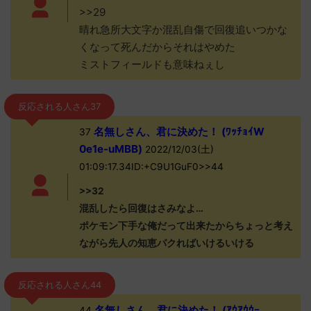
>>29
晴れ急所大文字か混乱自傷で回復追いつかな
くなって死んだからそれはやめた
ミストフィールドも意味ねぇし
反応される人さん37
名無しさん、君に決めた！ (ﾜｯﾁｮｲW
37
0e1e-uMBB)
2022/12/03(土)
01:09:17.34ID:+C9U1GuF0>>44
>>32
混乱したら回復はさみなよ…
ポケモン下手な俺だって出来たからちょっと考え
ながら先人の知恵パクればいけるいける
反応される人さん44
名無しさん、君に決めた！ (ｱｳｱｳｳｰ
44