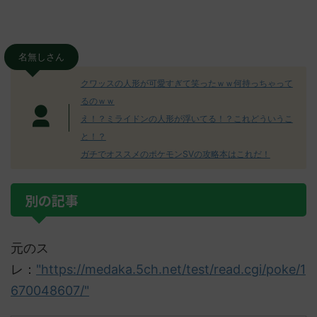
名無しさん
クワッスの人形が可愛すぎて笑ったｗｗ何持っちゃって
るのｗｗ
え！？ミライドンの人形が浮いてる！？これどういうこ
と！？
ガチでオススメのポケモンSVの攻略本はこれだ！
別の記事
元のス
レ：
"https://medaka.5ch.net/test/read.cgi/poke/1
670048607/"