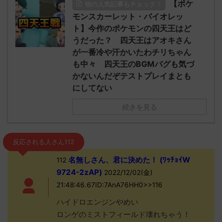
【ポケ
他の人気記事もチェック！
モンスカーレット・バイオレッ
ト】今作のポケモンの四天王はど
うだった？ 四天王はアオキさん
が一番冷や汗かいたわチリちゃん
も中々 四天王のBGMバグも気づ
かないんだぞテストプレイまとも
にしてない
続きを見る
反応される人さん112
名無しさん、君に決めた！ (ﾜｯﾁｮｲW
112
9724-2zAP)
2022/12/02(金)
21:48:46.67ID:7AnA76HH0>>116
ハイドロエンジンやめい
ロンゲのミストフィールド壊れちゃう！