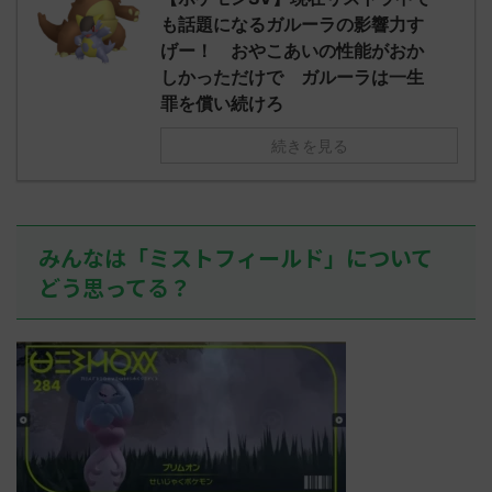
されたウミト
ッグヘルムかっこいいから助かる 名
08:19:23.
も話題になるガルーラの影響力す
ん0702
無しさん0971 0971 名無しさん、君に
え忘れたガ
げー！ おやこあいの性能がおか
めた！ (ﾜｯﾁ
決めた！ (ﾜｯﾁｮｲW b524-NwUu)
たラウドボーン
しかっただけで ガルーラは一生
2023/06/28(水 ...
しさん0624
罪を償い続けろ
決めた！ (ﾜｯﾁｮ
続きを見る
みんなは「ミストフィールド」について
どう思ってる？