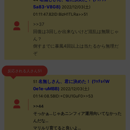
Sa83-V8G8)
2022/12/03(土)
01:11:47.82ID:8izH1TLRa>>51
>>37
回復は3回しか出来ないけど混乱は無限じゃ
ん？
倒すまでに暴風4回以上は当たるから無理だ
ぞ
反応される人さん51
名無しさん、君に決めた！ (ﾜｯﾁｮｲW
51
0e1e-uMBB)
2022/12/03(土)
01:14:08.58ID:+C9U1GuF0>>53
>>44
そっかぁ…じゃあニンフィア運用向いてなかった
んだな…
マリルリ育てると良いよ…