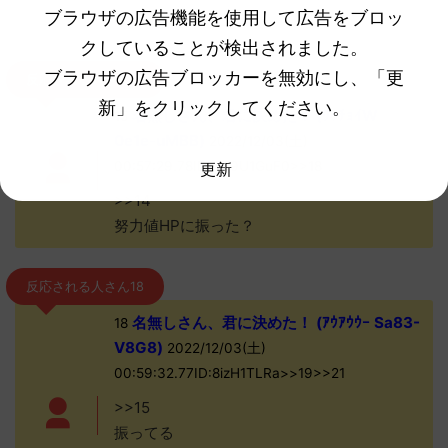
ブラウザの広告機能を使用して広告をブロッ
なんで嘘つくの？
クしていることが検出されました。
ブラウザの広告ブロッカーを無効にし、「更
反応される人さん15
新」をクリックしてください。
名無しさん、君に決めた！ (ﾜｯﾁｮｲW
15
0e1e-uMBB)
2022/12/03(土)
00:57:29.78ID:+C9U1GuF0>>18
更新
>>14
努力値HPに振った？
反応される人さん18
名無しさん、君に決めた！ (ｱｳｱｳｳｰ Sa83-
18
V8G8)
2022/12/03(土)
00:59:32.77ID:8izH1TLRa>>19>>21
>>15
振ってる