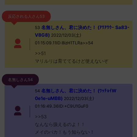
反応される人さん53
名無しさん、君に決めた！ (ｱｳｱｳｳｰ Sa83-
53
V8G8)
2022/12/03(土)
01:15:09.11ID:8izH1TLRa>>54
>>51
マリルリは育ててるけど使えないぞ
名無しさん54
名無しさん、君に決めた！ (ﾜｯﾁｮｲW
54
0e1e-uMBB)
2022/12/03(土)
01:16:49.36ID:+C9U1GuF0
>>53
なんなら扱えるのよ！！
メイのバカ！もう知らない！