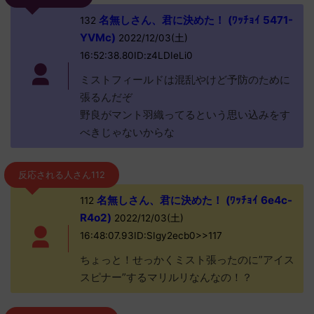
名無しさん、君に決めた！ (ﾜｯﾁｮｲ 5471-
132
YVMc)
2022/12/03(土)
16:52:38.80ID:z4LDIeLi0
ミストフィールドは混乱やけど予防のために
張るんだぞ
野良がマント羽織ってるという思い込みをす
べきじゃないからな
反応される人さん112
名無しさん、君に決めた！ (ﾜｯﾁｮｲ 6e4c-
112
R4o2)
2022/12/03(土)
16:48:07.93ID:SIgy2ecb0>>117
ちょっと！せっかくミスト張ったのに”アイス
スピナー”するマリルリなんなの！？