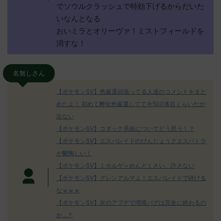
でソウルクラッシュで特効下げるからだいた
いなんとなる
おいミラとオリーヴァ！ミストフィールドを
消すな！
名無しさん
【ポケモンSV】色厳選頑張ってる人達のコメントをまと
めたよ！ 初めて孵化色厳選してて今500体目くらいだが
出ない
【ポケモンSV】コダック系統についてどう思う！？
【ポケモンSV】エスバレイドのびんじょうクエスパトラ
が鬱陶しい！
【ポケモンSV】ミカルゲ＝めんどくさい、許さない
【ポケモンSV】グレンアルマよ！エスバレイドで砕ける
なｗｗｗ
【ポケモンSV】次のアプデで増殖バグは完全に終わるの
か…？