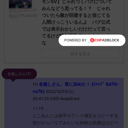
モンSV】じゃれつくバグについて
みんなどう思ってる！？ じゃれ
ついたら敵が回復すると信じてる
人間けっこういるんよ バグ公式
では表示おかしいだけだって言っ
てるけど絶対実数値もおかしいよ
POWERED BY
な
続きを見る
名無しさん111
名無しさん、君に決めた！ (ｽｯｯﾌﾟ Sd70-
111
vo7k)
2022/12/03(土)
20:41:23.03ID:AxqlziDwd
>>76
じこあんじは相手のランク補正をコピーする
技だからバリアみたいな特殊な効果はコピー