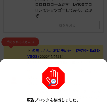
ロロロロロームだぞ Lv100ブロ
ロンでレッツゴーしてみろ、とぶ
ぞ
続きを見る
反応される人さん14
名無しさん、君に決めた！ (ｱｳｱｳｳｰ Sa83-
14
V8G8)
2022/12/03(土)
00:56:56.23ID:8izH1TLRa>>15>>16>>17
俺「ニンフィアソロでリザードン勝てない」
お前ら「キスで勝てるぞ」
お前ら「積めばワンパターンだぞ」
キスしてたら2回行動フェイズで毎ターン死ぬ
積んでたら急所で死ぬかNPCの攻撃でバリア
広告ブロックを検出しました。
＆凍てつく波動