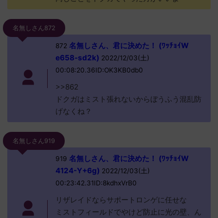
名無しさん872
名無しさん、君に決めた！ (ﾜｯﾁｮｲW
872
e658-sd2k)
2022/12/03(土)
00:08:20.36ID:OK3KB0db0
>>862
ドクガはミスト張れないからぼうふう混乱防
げなくね？
名無しさん919
名無しさん、君に決めた！ (ﾜｯﾁｮｲW
919
4124-Y+6g)
2022/12/03(土)
00:23:42.31ID:8kdhxVrB0
リザレイドならサポートロンゲに任せな
ミストフィールドでやけど防止に光の壁、ん