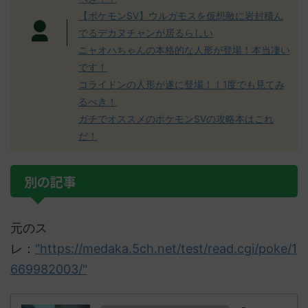
【ポケモンSV】ウルガモスを仮想敵に岩封積ん
でるデカヌチャンが居るらしい
ニャオハちゃんの本格的な人形が登場！本当凄い
です！
コライドンの人形が遂に登場！！1度でも見てみ
るべき！
ガチでオススメのポケモンSVの攻略本はこれ
だ！
別の記事
元のス
レ：
"https://medaka.5ch.net/test/read.cgi/poke/1
669982003/"