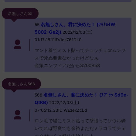
名無しさん55
名無しさん、君に決めた！ (ﾜｯﾁｮｲW
55
5002-Ge2j)
2022/12/03(土)
01:17:18.11ID:1qs761DL0
マント着てミスト貼ってチュッチュorムンフ
ォで死ぬ要素なかったけどなぁ
金策ニンフィアだからS200B58
名無しさん568
名無しさん、君に決めた！ (ｽﾌﾟｯｯ Sd9e-
568
QtKB)
2022/12/03(土)
07:05:12.33ID:WEzexZcLd
ロン毛で場にミスト貼って壁張ってソウル砕
いてれば野良でも余裕よただミラコラでチェ
ックがつくと祭りの始まりよ