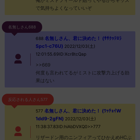
俺がミストフィールド貼ってやるからキッス
で気持ちよくなっていいぞ
名無しさん688
名無しさん、君に決めた！ (ｻｻｸｯﾃﾛﾗ
688
Spc1-c76U)
2022/12/03(土)
12:01:55.69ID:Xcr8tcQap
>>669
何度も言われてるがミストに攻撃力上げる効
果はない
反応される人さん577
名無しさん、君に決めた！ (ﾜｯﾁｮｲW
577
1dd9-2gFN)
2022/12/03(土)
11:38:37.83ID:hiAbDVXQ0>>777
リザードン用のニンフィアってひかえめHCぶ