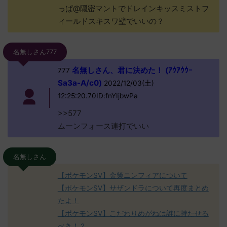
っぱ@隠密マントでドレインキッスミストフ
ィールドスキスワ壁でいいの？
名無しさん777
名無しさん、君に決めた！ (ｱｳｱｳｳｰ
777
Sa3a-A/c0)
2022/12/03(土)
12:25:20.70ID:fnYIjbwPa
>>577
ムーンフォース連打でいい
名無しさん
【ポケモンSV】金策ニンフィアについて
【ポケモンSV】サザンドラについて再度まとめ
たよ！
【ポケモンSV】こだわりめがねは誰に持たせる
べき！？