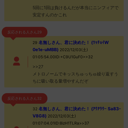
5回に1回は負けるんだが本当にニンフィアで
安定すんのかこれ
反応される人さん29
名無しさん、君に決めた！ (ﾜｯﾁｮｲW
29
0e1e-uMBB)
2022/12/03(土)
01:05:54.00ID:+C9U1GuF0>>32
>>27
メトロノームでキッスちゅっちゅ繰り返すう
ちに吸い取る量増やすんだぞ
反応される人さん32
名無しさん、君に決めた！ (ｱｳｱｳｳｰ Sa83-
32
V8G8)
2022/12/03(土)
01:07:04.01ID:8izH1TLRa>>37