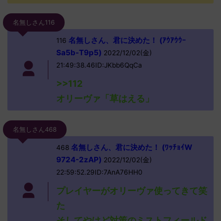
名無しさん116
名無しさん、君に決めた！ (ｱｳｱｳｳｰ
116
Sa5b-T9p5)
2022/12/02(金)
21:49:38.46ID:JKbb6QqCa
>>112
オリーヴァ「草はえる」
名無しさん468
名無しさん、君に決めた！ (ﾜｯﾁｮｲW
468
9724-2zAP)
2022/12/02(金)
22:59:52.29ID:7AnA76HH0
プレイヤーがオリーヴァ使ってきて笑
た
そしてやけど対策のミストフィールド