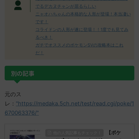
でるデカヌチャンが居るらしい
ニャオハちゃんの本格的な人形が登場！本当凄い
です！
コライドンの人形が遂に登場！！1度でも見てみ
るべき！
ガチでオススメのポケモンSVの攻略本はこれ
だ！
別の記事
元のス
レ：
"https://medaka.5ch.net/test/read.cgi/poke/1
670063376/"
【ポケ
他の人気記事もチェック！