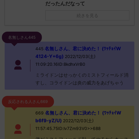
だったんだなって
続きを見る
名無しさん445
名無しさん、君に決めた！ (ﾜｯﾁｮｲW
445
4124-Y+6g)
2022/12/03(土)
11:09:20.16ID:8kdhxVrB0
ミライドンはせっかくのミストフィールド消
すし、コライドンは炎の威力をあげちゃう
反応される人さん669
名無しさん、君に決めた！ (ﾜｯﾁｮｲW
669
b6f9-yZ/U)
2022/12/03(土)
11:57:45.75ID:lv7Zm93V0>>688