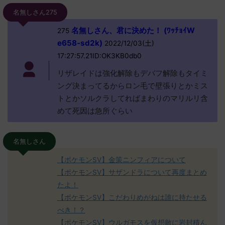
名無しさん275
名無しさん、君に決めた！ (ﾜｯﾁｮｲW
275
e658-sd2k)
2022/12/03(土)
17:27:57.21ID:OK3KB0db0
リザレイドは強化解除もデバフ解除もタイミ
ング決まってるからロン毛で壁張りとかミス
トとかソルクラしてればまわりのマリルリ含
めて死因は急所ぐらい
名無しさん
【ポケモンSV】金策ニンフィアについて
【ポケモンSV】サザンドラについて再度まとめ
たよ！
【ポケモンSV】こだわりめがねは誰に持たせる
べき！？
【ポケモンSV】ウルガモスを仮想敵に岩封積ん