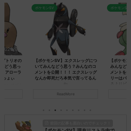
ポケモンSV
ポケモンSV
2023/9/8
2023/9/8
ダグトリオの
【ポケモンSV】エクスレッグにつ
【ポケモン
ながどう思っ
いてみんなどう思う？みんなのコ
みんなどう
！ アローラ
メントを公開！！！ エクスレッグ
メントを集
がっょぃ
なんか即死だろ本気で言ってるん
リーはバタ
か
るよりビビ
についてどう
トラさ
元のス
みんなは「エクスレッグ」についてど
ReadMore
.net/test/re
う思ってる？ 初めの記事 元のス
みんなは「
930/" 名無しさ
レ："https://medaka.5ch.net/test/re
思ってる？ 
さん、君に決め
ad.cgi/poke/1687575951/" 名無しさ
レ："https://
z)
ん0890 0890 名無しさん、君に決め
ad.cgi/pok
た！ (ﾜｯﾁｮｲW d56d-NwUu)
る人さん062
前回の記事も面白いのでチェック！
O9iU0 リージョ
2023/06/28(水)
に決めた！ (ｱｳ
だただダグト
【ポケモンSV】現在リストラ中で
01:07:00.69ID:oUI00NrJ0 エクスレ
2023/06/27