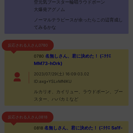
空元気ブースター輪唱ラウドボーン
大爆発アグノム
ノーマルテラピースが余ったらこの辺育成し
てみるかな
反応される人さん0780
名無しさん、君に決めた！ (ﾆｸｸｴ
0780
MM73-hOrk)
2023/07/29(土) 16:09:03.02
ID:axg+YSLvMNIKU
ルカリオ、カイリュー、ラウドボーン、ブー
スター、ハバカミなど
反応される人さん0818
名無しさん、君に決めた！ (ﾆｸｸｴ Sa1f-
0818