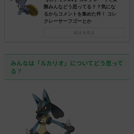
されたウミト
ッグヘルムかっこいいから助かる 名
08:19:23.
際みんなどう思ってる？？気にな
ん0702
無しさん0971 0971 名無しさん、君に
え忘れたガ
るからコメントを集めた件！ コレ
めた！ (ﾜｯﾁ
決めた！ (ﾜｯﾁｮｲW b524-NwUu)
たラウドボーン
クレーサーフゴーとか
2023/06/28(水 ...
しさん0624
決めた！ (ﾜｯﾁｮ
続きを見る
みんなは「ルカリオ」についてどう思って
る？