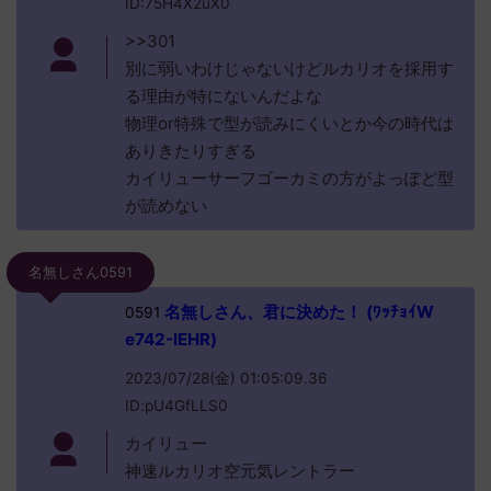
ID:75H4X2uX0
>>301
別に弱いわけじゃないけどルカリオを採用す
る理由が特にないんだよな
物理or特殊で型が読みにくいとか今の時代は
ありきたりすぎる
カイリューサーフゴーカミの方がよっぽど型
が読めない
名無しさん0591
名無しさん、君に決めた！ (ﾜｯﾁｮｲW
0591
e742-IEHR)
2023/07/28(金) 01:05:09.36
ID:pU4GfLLS0
カイリュー
神速ルカリオ空元気レントラー