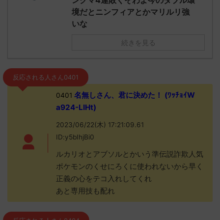
ンクマ4連敗くそわよ今のダブル環
境だとニンフィアとかマリルリ強
いな
続きを見る
反応される人さん0401
名無しさん、君に決めた！ (ﾜｯﾁｮｲW
0401
a924-LIHt)
2023/06/22(木) 17:21:09.61
ID:y5bIhjBi0
ルカリオとアブソルとかいう準伝説詐欺人気
ポケモンのくせにろくに使われないから早く
正義の心をテコ入れしてくれ
あと専用技も配れ