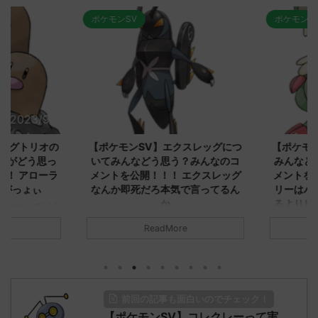
ポケモンSV
ポケモンSV
2023/9/8
2023/9/8
ダグトリオの
【ポケモンSV】エクスレッグにつ
【ポケモン
ながどう思っ
いてみんなどう思う？みんなのコ
みんなどう
！ アローラ
メントを公開！！！ エクスレッグ
メントを集
がっょぃ
なんか即死だろ本気で言ってるん
リーはバタ
か
るよりビビ
についてどう
トラさ
元のス
みんなは「エクスレッグ」についてど
ReadMore
.net/test/re
う思ってる？ 初めの記事 元のス
みんなは「
930/" 名無しさ
レ："https://medaka.5ch.net/test/re
思ってる？ 
さん、君に決め
ad.cgi/poke/1687575951/" 名無しさ
レ："https://
z)
ん0890 0890 名無しさん、君に決め
ad.cgi/pok
た！ (ﾜｯﾁｮｲW d56d-NwUu)
る人さん062
前回の記事も面白いのでチェック！
O9iU0 リージョ
2023/06/28(水)
に決めた！ (ｱｳ
だただダグト
【ポケモンSV】コレクレーって実
01:07:00.69ID:oUI00NrJ0 エクスレ
2023/06/27