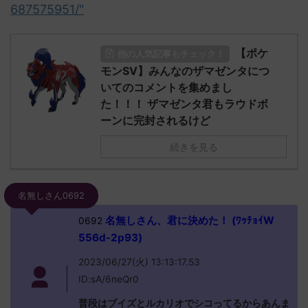
687575951/"
【ポケ
他の人気記事もチェック！
モンSV】みんなのザマゼンタにつ
いてのコメントを集めまし
た！！！ ザマゼンタ君もラウドボ
ーンに完封されるけど
続きを見る
名無しさん0692
名無しさん、君に決めた！ (ﾜｯﾁｮｲW
0692
556d-2p93)
2023/06/27(火) 13:13:17.53
ID:sA/6neQr0
普段はブイズとルカリオでシコってるからあんま