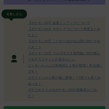
名無しさん
【ポケモンSV】金策ニンフィアについて
【ポケモンSV】サザンドラについて再度まとめ
たよ！
【ポケモンSV】こだわりめがねは誰に持たせる
べき！？
【ポケモンSV】ウルガモスを仮想敵に岩封積ん
でるデカヌチャンが居るらしい
ニャオハちゃんの本格的な人形が登場！本当凄い
です！
コライドンの人形が遂に登場！！1度でも見てみ
るべき！
ガチでオススメのポケモンSVの攻略本はこれ
だ！