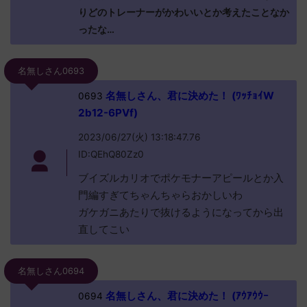
りどのトレーナーがかわいいとか考えたことなか
ったな…
名無しさん0693
名無しさん、君に決めた！ (ﾜｯﾁｮｲW
0693
2b12-6PVf)
2023/06/27(火) 13:18:47.76
ID:QEhQ80Zz0
ブイズルカリオでポケモナーアピールとか入
門編すぎてちゃんちゃらおかしいわ
ガケガニあたりで抜けるようになってから出
直してこい
名無しさん0694
名無しさん、君に決めた！ (ｱｳｱｳｳｰ
0694