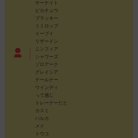
サーナイト
ピカチュウ
ブラッキー
ミミロップ
イーブイ
リザードン
ニンフィア
シャワーズ
ゾロアーク
グレイシア
テールナー
ウインディ
って感じ
トレーナーだと
カスミ
ハルカ
メイ
トウコ