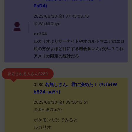
PsD4)
2023/06/30(金) 07:45:08.76
ID:WoJiRGbyd
>>264
ルカリオよりサーナイトやオカルトマニアのエロ
絵の方がよほど目にする機会多いんだが…？これ
アメリカ限定の統計だろ
反応される人さん0280
名無しさん、君に決めた！ (ﾜｯﾁｮｲW
0280
b524-uuY+)
2023/06/30(金) 09:50:13.51
ID:KHcB7Gx70
ポケモンだけでみると
ルカリオ