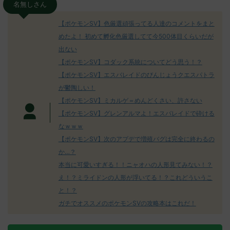
名無しさん
【ポケモンSV】色厳選頑張ってる人達のコメントをまと
めたよ！ 初めて孵化色厳選してて今500体目くらいだが
出ない
【ポケモンSV】コダック系統についてどう思う！？
【ポケモンSV】エスバレイドのびんじょうクエスパトラ
が鬱陶しい！
【ポケモンSV】ミカルゲ＝めんどくさい、許さない
【ポケモンSV】グレンアルマよ！エスバレイドで砕ける
なｗｗｗ
【ポケモンSV】次のアプデで増殖バグは完全に終わるの
か…？
本当に可愛いすぎる！！ニャオハの人形見てみない！？
え！？ミライドンの人形が浮いてる！？これどういうこ
と！？
ガチでオススメのポケモンSVの攻略本はこれだ！