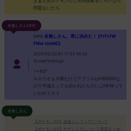
まぁ人気ポケモンだし専用技配るくらいなら
問題ないだろ
名無しさん0410
名無しさん、君に決めた！ (ﾜｯﾁｮｲW
0410
f16d-UmNC)
2023/06/22(木) 17:33:36.92
ID:mWFPHK9q0
>>407
ルカリオも大概だけどアブソルはH65B60な
ので半減入っても叩かれたらだいぶHP持って
いかれてそう
名無しさん
【ポケモンSV】金策ニンフィアについて
【ポケモンSV】サザンドラについて再度まとめ