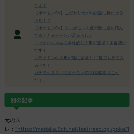
たよ！
【ポケモンSV】こだわりめがねは誰に持たせる
べき！？
【ポケモンSV】ウルガモスを仮想敵に岩封積ん
でるデカヌチャンが居るらしい
ニャオハちゃんの本格的な人形が登場！本当凄い
です！
コライドンの人形が遂に登場！！1度でも見てみ
るべき！
ガチでオススメのポケモンSVの攻略本はこれ
だ！
別の記事
元のス
レ：
"https://medaka.5ch.net/test/read.cgi/poke/1