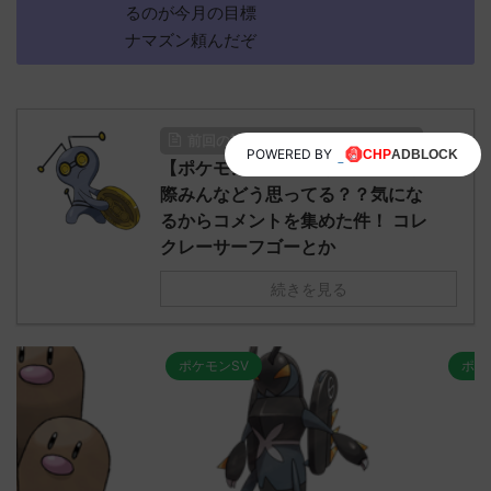
るのが今月の目標
ナマズン頼んだぞ
前回の記事も面白いのでチェック！
POWERED BY
【ポケモンSV】コレクレーって実
際みんなどう思ってる？？気にな
るからコメントを集めた件！ コレ
クレーサーフゴーとか
続きを見る
ポケモンSV
ポケモンSV