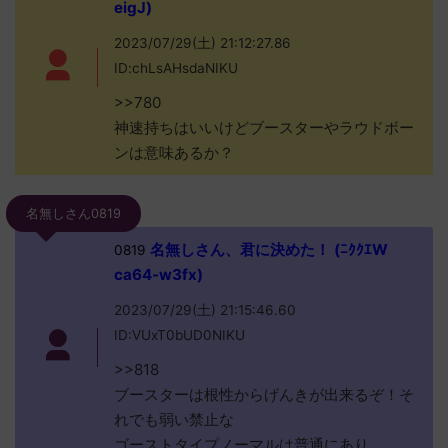
eigJ)
2023/07/29(土) 21:12:27.86
ID:chLsAHsdaNIKU
>>780
神速持ちはいいけどブースターやラウドボー
ンは意味あるか？
名無しさん0819
名無しさん、君に決めた！ (ﾆｸｸｴW
0819
ca64-w3fx)
2023/07/29(土) 21:15:46.60
ID:VUxT0bUD0NIKU
>>818
ブースターは根性からげんきが出来るぞ！そ
れでも弱い禁止な
ゴーストタイプノーマルは普通にあり