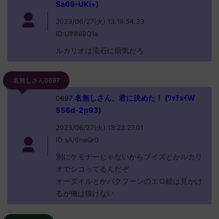
Sa69-UKi+)
2023/06/27(火) 13:18:54.33
ID:UlNNi9Q1a
ルカリオは流石に病気だろ
名無しさん0697
名無しさん、君に決めた！ (ﾜｯﾁｮｲW
0697
556d-2p93)
2023/06/27(火) 13:23:27.01
ID:sA/6neQr0
別にケモナーじゃないからブイズとかルカリ
オでシコってるんだぞ
オーダイルとかバクフーンのエロ絵は見かけ
るが俺は抜けない