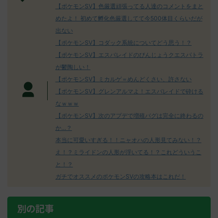
【ポケモンSV】色厳選頑張ってる人達のコメントをまと
めたよ！ 初めて孵化色厳選してて今500体目くらいだが
出ない
【ポケモンSV】コダック系統についてどう思う！？
【ポケモンSV】エスバレイドのびんじょうクエスパトラ
が鬱陶しい！
【ポケモンSV】ミカルゲ＝めんどくさい、許さない
【ポケモンSV】グレンアルマよ！エスバレイドで砕ける
なｗｗｗ
【ポケモンSV】次のアプデで増殖バグは完全に終わるの
か…？
本当に可愛いすぎる！！ニャオハの人形見てみない！？
え！？ミライドンの人形が浮いてる！？これどういうこ
と！？
ガチでオススメのポケモンSVの攻略本はこれだ！
別の記事