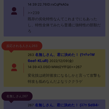
14:39:22.76ID:rxCqPkA0a
>>239
既存の劣化特性なんてこれまでにもあった
し、特性全体でみたら普通に強特性の部類だ
ろ
反応される人さん263
名無しさん、君に決めた！ (ﾜｯﾁｮｲW
263
6eef-KLuR)
2022/12/09(金)
14:39:43.05ID:MWd2YfFQ0>>267
変化技は絶対後攻になるしかと言って攻撃も
特攻も低めなんだよなリククラゲ
名無しさん267
名無しさん、君に決めた！ (ｽﾌｯ Sd94-
267