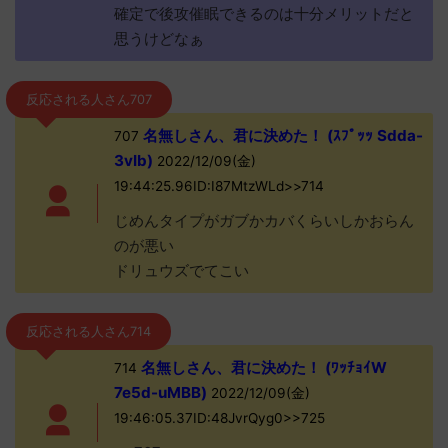
確定で後攻催眠できるのは十分メリットだと
思うけどなぁ
反応される人さん707
名無しさん、君に決めた！ (ｽﾌﾟｯｯ Sdda-
707
3vIb)
2022/12/09(金)
19:44:25.96ID:I87MtzWLd>>714
じめんタイプがガブかカバくらいしかおらん
のが悪い
ドリュウズでてこい
反応される人さん714
名無しさん、君に決めた！ (ﾜｯﾁｮｲW
714
7e5d-uMBB)
2022/12/09(金)
19:46:05.37ID:48JvrQyg0>>725