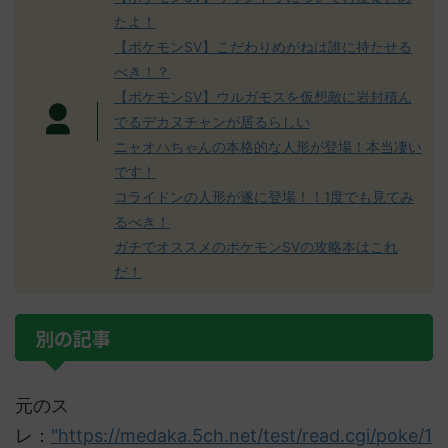
たよ！
【ポケモンSV】こだわりめがねは誰に持たせる
べき！？
【ポケモンSV】ウルガモスを仮想敵に岩封積ん
でるデカヌチャンが居るらしい
ニャオハちゃんの本格的な人形が登場！本当凄い
です！
コライドンの人形が遂に登場！！1度でも見てみ
るべき！
ガチでオススメのポケモンSVの攻略本はこれ
だ！
別の記事
元のス
レ：
"https://medaka.5ch.net/test/read.cgi/poke/1