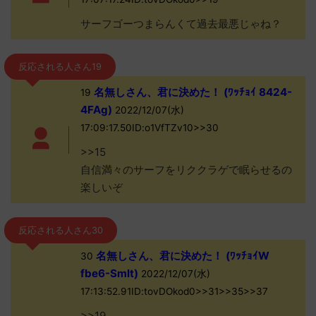
サーフゴーつまらんくて過去最悪じゃね？
反応される人さん19
名無しさん、君に決めた！ (ﾜｯﾁｮｲ 8424-
19
4FAg)
2022/12/07(水)
17:09:17.50ID:o1VfTZv10>>30
>>15
自信満々のサーフをリククラゲで眠らせるの
楽しいぞ
反応される人さん30
名無しさん、君に決めた！ (ﾜｯﾁｮｲW
30
fbe6-Smlt)
2022/12/07(水)
17:13:52.91ID:tovDOkod0>>31>>35>>37
>>19