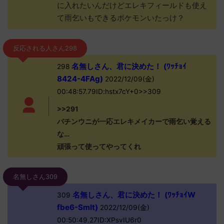
に入れたいんだけどエレキフィールドも使え
て雨乞いもできるポケモンいたっけ？
反応される人さん298
名無しさん、君に決めた！ (ﾜｯﾁｮｲ
298
8424-4FAg)
2022/12/09(金)
00:48:57.79ID:hstx7cY+0>>309
>>291
バチンウニが一応エレキメイカーで雨乞い覚える
な…
頑張って使ってやってくれ
名無しさん309
名無しさん、君に決めた！ (ﾜｯﾁｮｲW
309
fbe6-Smlt)
2022/12/09(金)
00:50:49.27ID:XPsvIU6r0