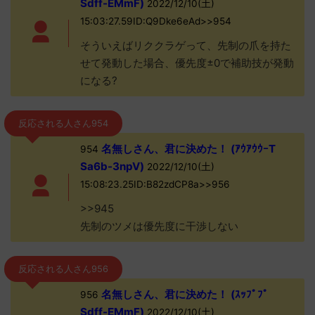
Sdff-EMmF)
2022/12/10(土)
15:03:27.59ID:Q9Dke6eAd>>954
そういえばリククラゲって、先制の爪を持た
せて発動した場合、優先度±0で補助技が発動
になる?
反応される人さん954
名無しさん、君に決めた！ (ｱｳｱｳｳｰT
954
Sa6b-3npV)
2022/12/10(土)
15:08:23.25ID:B82zdCP8a>>956
>>945
先制のツメは優先度に干渉しない
反応される人さん956
名無しさん、君に決めた！ (ｽｯﾌﾟﾌﾟ
956
Sdff-EMmF)
2022/12/10(土)