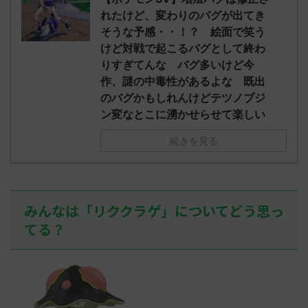
されたウミト
ッグヘルムかっこいいから助かる 名
08:19:23.
れたけど、変わりのバグが出てき
ん0702
無しさん0971 0971 名無しさん、君に
え忘れたガ
そうな予感・・！？ 絵面で笑う
めた！ (ﾜｯﾁ
決めた！ (ﾜｯﾁｮｲW b524-NwUu)
たラウドボーン
けど対戦で起こるバグとして終わ
2023/06/28(水 ...
しさん0624
りすぎてんな バグ多いけど今
決めた！ (ﾜｯﾁｮ
作、謎の中毒性があるよな 既出
のバグかもしれんけどテツノブジ
ン変なとこに湧かせらせて楽しい
続きを見る
みんなは「リククラゲ」についてどう思っ
てる？