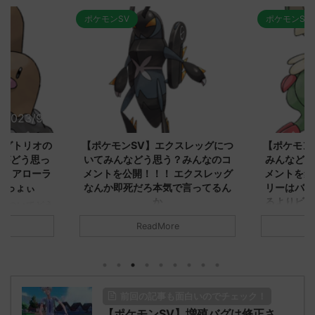
ポケモンSV
ポケモンSV
2023/9/8
2023/9/8
ダグトリオの
【ポケモンSV】エクスレッグにつ
【ポケモン
ながどう思っ
いてみんなどう思う？みんなのコ
みんなどう
！ アローラ
メントを公開！！！ エクスレッグ
メントを集
がっょぃ
なんか即死だろ本気で言ってるん
リーはバタ
か
るよりビビ
についてどう
トラさ
元のス
みんなは「エクスレッグ」についてど
ReadMore
.net/test/re
う思ってる？ 初めの記事 元のス
みんなは「
930/" 名無しさ
レ："https://medaka.5ch.net/test/re
思ってる？ 
さん、君に決め
ad.cgi/poke/1687575951/" 名無しさ
レ："https://
z)
ん0890 0890 名無しさん、君に決め
ad.cgi/pok
た！ (ﾜｯﾁｮｲW d56d-NwUu)
る人さん062
前回の記事も面白いのでチェック！
O9iU0 リージョ
2023/06/28(水)
に決めた！ (ｱｳ
だただダグト
【ポケモンSV】増殖バグは修正さ
01:07:00.69ID:oUI00NrJ0 エクスレ
2023/06/27