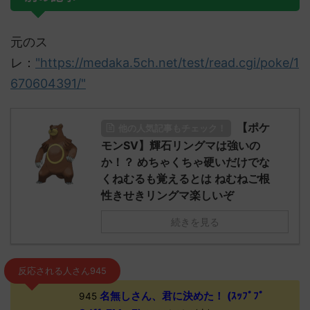
元のス
レ：
"https://medaka.5ch.net/test/read.cgi/poke/1
670604391/"
【ポケ
他の人気記事もチェック！
モンSV】輝石リングマは強いの
か！？ めちゃくちゃ硬いだけでな
くねむるも覚えるとは ねむねご根
性きせきリングマ楽しいぞ
続きを見る
反応される人さん945
名無しさん、君に決めた！ (ｽｯﾌﾟﾌﾟ
945