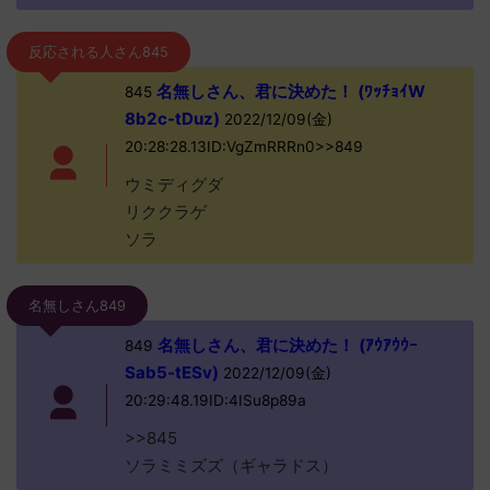
反応される人さん845
名無しさん、君に決めた！ (ﾜｯﾁｮｲW
845
8b2c-tDuz)
2022/12/09(金)
20:28:28.13ID:VgZmRRRn0>>849
ウミディグダ
リククラゲ
ソラ
名無しさん849
名無しさん、君に決めた！ (ｱｳｱｳｳｰ
849
Sab5-tESv)
2022/12/09(金)
20:29:48.19ID:4ISu8p89a
>>845
ソラミミズズ（ギャラドス）