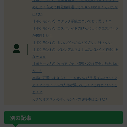
めたよ！ 初めて孵化色厳選してて今500体目くらいだが
出ない
【ポケモンSV】コダック系統についてどう思う！？
【ポケモンSV】エスバレイドのびんじょうクエスパトラ
が鬱陶しい！
【ポケモンSV】ミカルゲ＝めんどくさい、許さない
【ポケモンSV】グレンアルマよ！エスバレイドで砕ける
なｗｗｗ
【ポケモンSV】次のアプデで増殖バグは完全に終わるの
か…？
本当に可愛いすぎる！！ニャオハの人形見てみない！？
え！？ミライドンの人形が浮いてる！？これどういうこ
と！？
ガチでオススメのポケモンSVの攻略本はこれだ！
別の記事