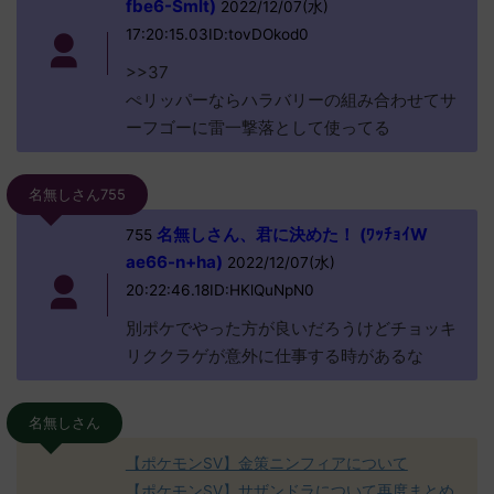
fbe6-Smlt)
2022/12/07(水)
17:20:15.03ID:tovDOkod0
>>37
ぺリッパーならハラバリーの組み合わせてサ
ーフゴーに雷一撃落として使ってる
名無しさん755
名無しさん、君に決めた！ (ﾜｯﾁｮｲW
755
ae66-n+ha)
2022/12/07(水)
20:22:46.18ID:HKlQuNpN0
別ポケでやった方が良いだろうけどチョッキ
リククラゲが意外に仕事する時があるな
名無しさん
【ポケモンSV】金策ニンフィアについて
【ポケモンSV】サザンドラについて再度まとめ