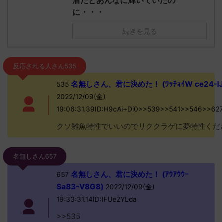
盾だとあんなに輝いていたの
に・・・
続きを見る
反応される人さん535
名無しさん、君に決めた！ (ﾜｯﾁｮｲW ce24-IJ
535
2022/12/09(金)
19:06:31.39ID:H9cAi+Di0>>539>>541>>546>>62
クソ雑魚特性でいいのでリククラゲに夢特性くだ
名無しさん657
名無しさん、君に決めた！ (ｱｳｱｳｳｰ
657
Sa83-V8G8)
2022/12/09(金)
19:33:31.14ID:IFUe2YLda
>>535