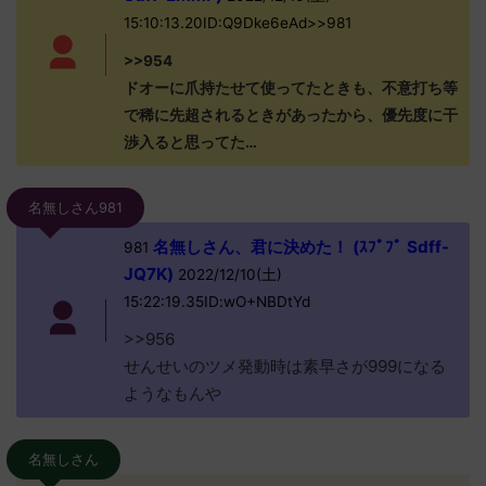
15:10:13.20ID:Q9Dke6eAd>>981
>>954
ドオーに爪持たせて使ってたときも、不意打ち等
で稀に先超されるときがあったから、優先度に干
渉入ると思ってた…
名無しさん981
名無しさん、君に決めた！ (ｽﾌﾟﾌﾟ Sdff-
981
JQ7K)
2022/12/10(土)
15:22:19.35ID:wO+NBDtYd
>>956
せんせいのツメ発動時は素早さが999になる
ようなもんや
名無しさん