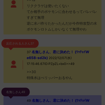
リククラゲは使いたくない
てか相手のポケモンに合わせるってバレバレ
すぎて無理
逆に水パ作りたかったんだが今作特攻型の水
ポケモンロトムしかいなくて無理やわ
反応される人さん37
名無しさん、君に決めた！ (ﾜｯﾁｮｲW
37
e658-sd2k)
2022/12/07(水)
17:15:46.67ID:PZpZL+bx0>>49
>>30
特殊水はぺリッパーおるやん
名無しさん49
名無しさん、君に決めた！ (ﾜｯﾁｮｲW
49