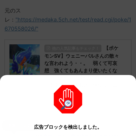
元のス
レ：
"https://medaka.5ch.net/test/read.cgi/poke/1
670558026/"
【ポケ
他の人気記事もチェック！
モンSV】ウェニーバルさんの散々
な言われよう・・。 弱くて可哀
想 強くてもあんまり使いたくな
い… ウェーニバルが2倍エッチ
に！？ キモ枠あと一体ウェーニ
バルにするわ
続きを見る
名無しさん248
広告ブロックを検出しました。