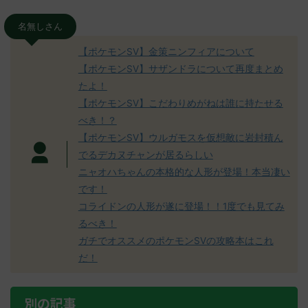
名無しさん
【ポケモンSV】金策ニンフィアについて
【ポケモンSV】サザンドラについて再度まとめ
たよ！
【ポケモンSV】こだわりめがねは誰に持たせる
べき！？
【ポケモンSV】ウルガモスを仮想敵に岩封積ん
でるデカヌチャンが居るらしい
ニャオハちゃんの本格的な人形が登場！本当凄い
です！
コライドンの人形が遂に登場！！1度でも見てみ
るべき！
ガチでオススメのポケモンSVの攻略本はこれ
だ！
別の記事