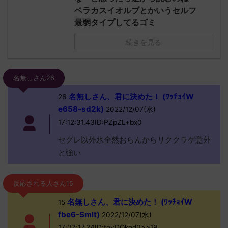
ベラカスイオルブとかいうセルフ
最弱タイプしてるゴミ
続きを見る
名無しさん26
名無しさん、君に決めた！ (ﾜｯﾁｮｲW
26
e658-sd2k)
2022/12/07(水)
17:12:31.43ID:PZpZL+bx0
セグレ以外氷全然おらんからリククラゲ意外
と強い
反応される人さん15
名無しさん、君に決めた！ (ﾜｯﾁｮｲW
15
fbe6-Smlt)
2022/12/07(水)
17:07:17.24ID:tovDOkod0>>19