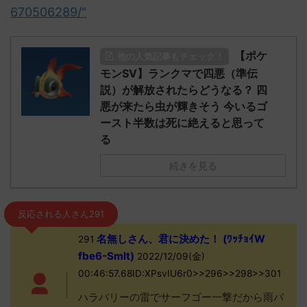
670506289/"
【ポケ
他の人気記事もチェック！
モンSV】ランクマで四悪（準伝
説）が解放されたらどうなる？ 四
悪が来たら虫が輝きそう 今いるゴ
ースト半数は死に絶えると思って
る
続きを見る
反応される人さん291
名無しさん、君に決めた！ (ﾜｯﾁｮｲW
291
fbe6-Smlt)
2022/12/09(金)
00:46:57.68ID:XPsvIU6r0>>296>>298>>301
ハラバリーの雷でサーフゴー一撃だから雨パ