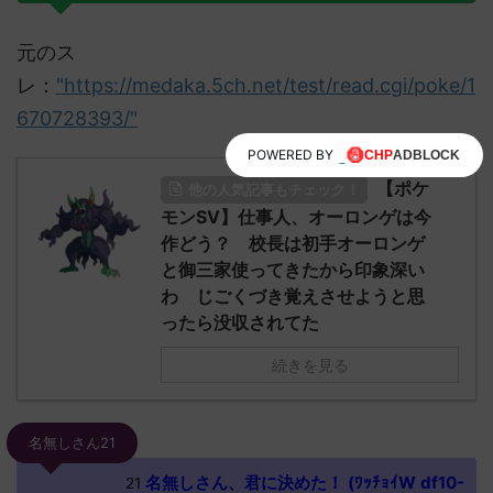
元のス
レ：
"https://medaka.5ch.net/test/read.cgi/poke/1
670728393/"
POWERED BY
【ポケ
他の人気記事もチェック！
モンSV】仕事人、オーロンゲは今
作どう？ 校長は初手オーロンゲ
と御三家使ってきたから印象深い
わ じごくづき覚えさせようと思
ったら没収されてた
続きを見る
名無しさん21
名無しさん、君に決めた！ (ﾜｯﾁｮｲW df10-
21