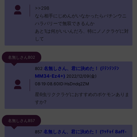
>>298
なら相手にじめんがいなかったらバチンウニ
ハラバリーで無双できるんか
あと1は何がいいんだろ、特にノノクラゲに対
して
名無しさん802
名無しさん、君に決めた！ (ﾃﾃﾝﾃﾝﾃﾝ
802
MM34-Ez4+)
2022/12/09(金)
08:19:08.60ID:HsDndq2ZM
星6虫リククラゲにおすすめのポケモンありま
すか?
名無しさん857
名無しさん、君に決めた！ (ﾜｯﾁｮｲ 8aff-
857