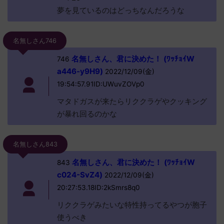
夢を見ているのはどっちなんだろうな
名無しさん746
名無しさん、君に決めた！ (ﾜｯﾁｮｲW
746
a446-y9H9)
2022/12/09(金)
19:54:57.91ID:UWuvZOVp0
マタドガスが来たらリククラゲやクッキング
が暴れ回るのかな
名無しさん843
名無しさん、君に決めた！ (ﾜｯﾁｮｲW
843
c024-SvZ4)
2022/12/09(金)
20:27:53.18ID:2kSmrs8q0
リククラゲみたいな特性持ってるやつが胞子
使うべき