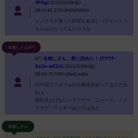
4FAg)
2022/12/09(金)
08:51:40.27ID:9HGzH4E60
ノノクラゲ使った料理もあるしパフュートン
もハムになってんだろうな
名無しさん871
名無しさん、君に決めた！ (ｱｳｱｳｳｰ
871
Sa3a-wZZo)
2022/12/09(金)
09:00:31.76ID:sGa0Laq9a
列中洞でフカマルの大量発生狙ってるけど出
ねぇ
普段見かけないハリテヤマ、ニャース、ノノ
クラゲ、ラッキーあたりは出た
名無しさん
【ポケモンSV】色厳選頑張ってる人達のコメントをまと