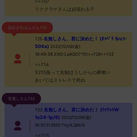
>>707
リククラゲさんは頑張れる子
反応される人さん725
名無しさん、君に決めた！ (ｵｯﾍﾟｹ Src1-
725
50Xa)
2022/12/09(金)
19:49:38.23ID:LpAQO7YDr>>728>>732
>>714
S255振って先制ほうしからの夢喰い
あいてはストレスで死ぬ
名無しさん732
名無しさん、君に決めた！ (ﾜｯﾁｮｲW
732
1e24-1p/6)
2022/12/09(金)
19:51:11.59ID:Thy1LQNc0
>>725