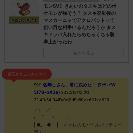
モンSV】きあいのタスキはどのポ
ケモンが強そう？ タスキ発動後の
マスカーニャでアクロバットって
狙い目な相手いるんだろうか タス
キドラパ入れたらめちゃくちゃ勝
率上がったわ
続きを見る
反応される人さん599
名無しさん、君に決めた！ (ﾜｯﾁｮｲW
599
5f78-bX3e)
2022/12/15(木)
22:40:54.94ID:0cjEdEb80>>601>>626
／) ／)
/ ⌒ ヽ ／￣￣￣￣￣￣￣￣￣
| ●_ ● | ＜ オレのモバイルバッテリー
買えよ