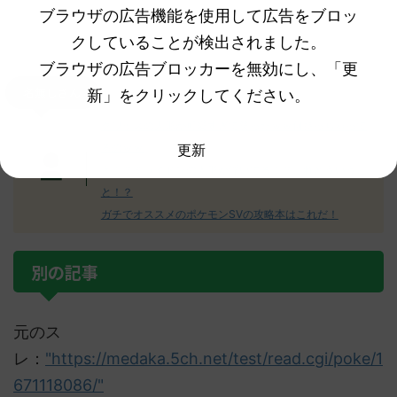
ブラウザの広告機能を使用して広告をブロッ
クしていることが検出されました。
ブラウザの広告ブロッカーを無効にし、「更
新」をクリックしてください。
名無しさん
クワッスの人形が可愛すぎて笑ったｗｗ何持っちゃって
更新
るのｗｗ
え！？ミライドンの人形が浮いてる！？これどういうこ
と！？
ガチでオススメのポケモンSVの攻略本はこれだ！
別の記事
元のス
レ：
"https://medaka.5ch.net/test/read.cgi/poke/1
671118086/"