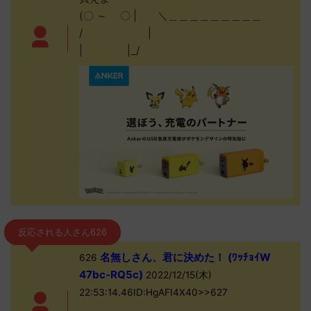
(〇 ～ 〇 | ＼＿＿＿＿＿＿＿＿＿
/ |
| |_/
反応される人さん626
名無しさん、君に決めた！ (ﾜｯﾁｮｲW
626
47bc-RQ5c)
2022/12/15(木)
22:53:14.46ID:HgAFI4X40>>627