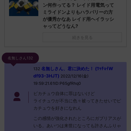
ン何作ってる？ レイド用電気って
ミライドンよりもハラバリーの方
が優秀かなあ レイド用ヘイラッシ
ャってどうなん?
続きを見る
名無しさん132
名無しさん、君に決めた！ (ﾜｯﾁｮｲW
132
df93-3HJT)
2022/12/16(金)
19:59:21.61ID:P65gfRhq0
ピカチュウ自体に罪はないけど
ライチュウが不当に色々被ってきたせいでピ
カチュウを好きになれん
この感情が強化されたところにガブリアスが
いる。あいつは来世になっても許さんふりゃ