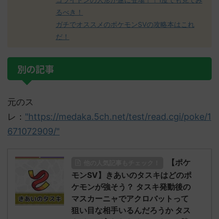
コライドンの人形が遂に登場！！1度でも見てみ
るべき！
ガチでオススメのポケモンSVの攻略本はこれ
だ！
別の記事
元のス
レ：
"https://medaka.5ch.net/test/read.cgi/poke/1
671072909/"
【ポケ
他の人気記事もチェック！
モンSV】きあいのタスキはどのポ
ケモンが強そう？ タスキ発動後の
マスカーニャでアクロバットって
狙い目な相手いるんだろうか タス