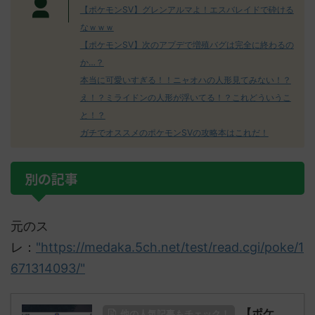
【ポケモンSV】グレンアルマよ！エスバレイドで砕ける
なｗｗｗ
【ポケモンSV】次のアプデで増殖バグは完全に終わるの
か…？
本当に可愛いすぎる！！ニャオハの人形見てみない！？
え！？ミライドンの人形が浮いてる！？これどういうこ
と！？
ガチでオススメのポケモンSVの攻略本はこれだ！
別の記事
元のス
レ：
"https://medaka.5ch.net/test/read.cgi/poke/1
671314093/"
【ポケ
他の人気記事もチェック！