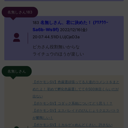
名無しさん183
名無しさん、君に決めた！ (ｱｳｱｳｳｰ
183
Sa6b-Ws9f)
2022/12/16(金)
20:07:44.51ID:LUjCjeD3a
ピカさん役割無いからな
ライチュウのほうが楽しい
名無しさん
【ポケモンSV】色厳選頑張ってる人達のコメントをまと
めたよ！ 初めて孵化色厳選してて今500体目くらいだが
出ない
【ポケモンSV】コダック系統についてどう思う！？
【ポケモンSV】エスバレイドのびんじょうクエスパトラ
が鬱陶しい！
【ポケモンSV】ミカルゲ＝めんどくさい、許さない