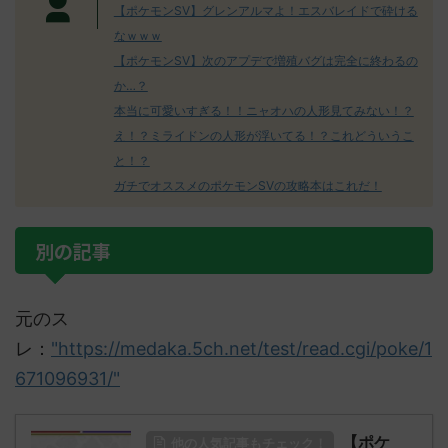
【ポケモンSV】グレンアルマよ！エスバレイドで砕ける
なｗｗｗ
【ポケモンSV】次のアプデで増殖バグは完全に終わるの
か…？
本当に可愛いすぎる！！ニャオハの人形見てみない！？
え！？ミライドンの人形が浮いてる！？これどういうこ
と！？
ガチでオススメのポケモンSVの攻略本はこれだ！
別の記事
元のス
レ：
"https://medaka.5ch.net/test/read.cgi/poke/1
671096931/"
【ポケ
他の人気記事もチェック！