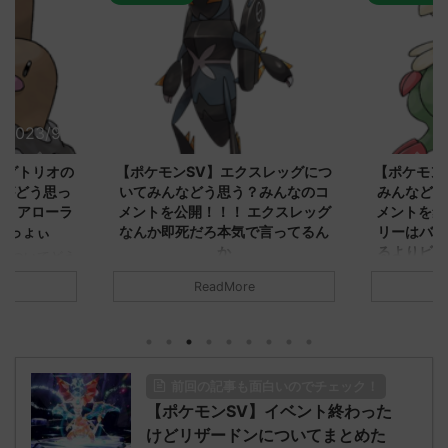
2023/9/8
2023/9/8
ダグトリオの
【ポケモンSV】エクスレッグにつ
【ポケモン
ながどう思っ
いてみんなどう思う？みんなのコ
みんなどう
！ アローラ
メントを公開！！！ エクスレッグ
メントを集
がっょぃ
なんか即死だろ本気で言ってるん
リーはバタ
か
るよりビビ
についてどう
トラさ
元のス
みんなは「エクスレッグ」についてど
ReadMore
.net/test/re
う思ってる？ 初めの記事 元のス
みんなは「
930/" 名無しさ
レ："https://medaka.5ch.net/test/re
思ってる？ 
さん、君に決め
ad.cgi/poke/1687575951/" 名無しさ
レ："https://
z)
ん0890 0890 名無しさん、君に決め
ad.cgi/pok
た！ (ﾜｯﾁｮｲW d56d-NwUu)
る人さん062
前回の記事も面白いのでチェック！
O9iU0 リージョ
2023/06/28(水)
に決めた！ (ｱｳ
だただダグト
【ポケモンSV】イベント終わった
01:07:00.69ID:oUI00NrJ0 エクスレ
2023/06/27
されたウミト
ッグヘルムかっこいいから助かる 名
08:19:23.
けどリザードンについてまとめた
ん0702
無しさん0971 0971 名無しさん、君に