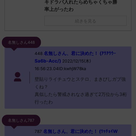
キドラパ入れたらめちゃくちゃ勝
率上がったわ
続きを見る
名無しさん448
名無しさん、君に決めた！ (ｱｳｱｳｳｰ
448
Sa6b-Acc/)
2022/12/15(木)
16:56:23.04ID:kwhjW78ka
壁貼りライチュウとステロ、まきびしガブ強
くね？
真似したら警戒されなさ過ぎて2万位から3桁
行ったわ
名無しさん787
名無しさん、君に決めた！ (ﾜｯﾁｮｲW
787