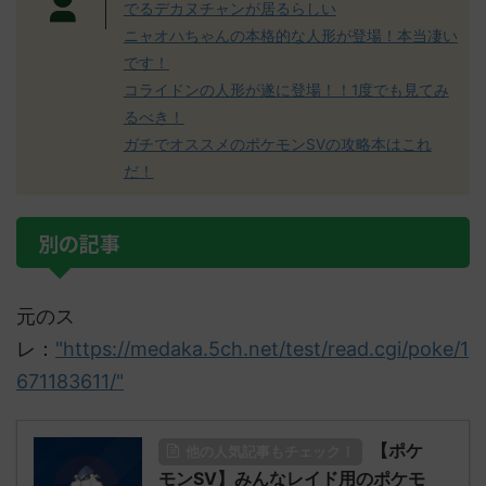
でるデカヌチャンが居るらしい
ニャオハちゃんの本格的な人形が登場！本当凄い
です！
コライドンの人形が遂に登場！！1度でも見てみ
るべき！
ガチでオススメのポケモンSVの攻略本はこれ
だ！
別の記事
元のス
レ：
"https://medaka.5ch.net/test/read.cgi/poke/1
671183611/"
【ポケ
他の人気記事もチェック！
モンSV】みんなレイド用のポケモ