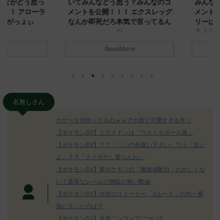
ながどう思っ
いてみんなどう思う？みんなのコ
みんなどう
！ アローラ
メントを公開！！！ エクスレッグ
メントを集
がっょぃ
なんか即死だろ本気で言ってるん
リーはバタ
か
るよりビビ
についてどう
トラさ
元のス
みんなは「エクスレッグ」についてど
ReadMore
.net/test/re
う思ってる？ 初めの記事 元のス
みんなは「
930/" 名無しさ
レ："https://medaka.5ch.net/test/re
思ってる？ 
さん、君に決め
ad.cgi/poke/1687575951/" 名無しさ
レ："https://
z)
ん0890 0890 名無しさん、君に決め
ad.cgi/pok
た！ (ﾜｯﾁｮｲW d56d-NwUu)
る人さん062
O9iU0 リージョ
2023/06/28(水)
に決めた！ (ｱｳ
名無しさん
だただダグト
01:07:00.69ID:oUI00NrJ0 エクスレ
2023/06/27
されたウミト
ッグヘルムかっこいいから助かる 名
08:19:23.
ホゲータ何持ってるのｗｗアホ面で可愛すぎる件！
ん0702
無しさん0971 0971 名無しさん、君に
え忘れたガ
【ポケモンSV】ミライドンは「ウルトラボール派」
めた！ (ﾜｯﾁ
決めた！ (ﾜｯﾁｮｲW b524-NwUu)
たラウドボーン
【ポケモンSV】？？「〇〇の色違い下さい」ワイ「良い
2023/06/28(水 ...
しさん0624
決めた！ (ﾜｯﾁｮ
よ」？？「クイボだし要らんわ」
【ポケモンSV】新ポケモンの「種族値配分」おかしくな
い？露骨なレベルの無駄の無い数値
【ポケモンSV】今作のストーリー「3ルート」の内一番
気に入ったのは？
【ポケモンSV】金策ニンフィアについて