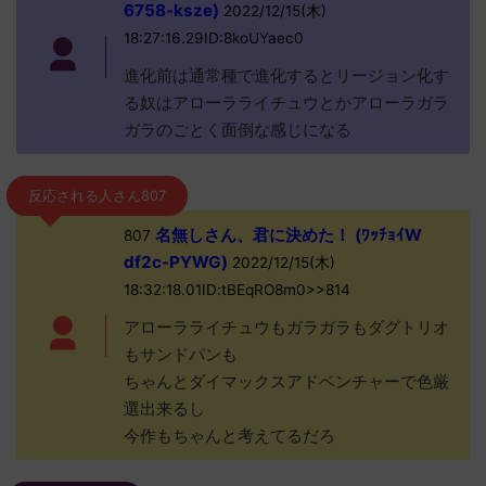
6758-ksze)
2022/12/15(木)
18:27:16.29ID:8koUYaec0
進化前は通常種で進化するとリージョン化す
る奴はアローラライチュウとかアローラガラ
ガラのごとく面倒な感じになる
反応される人さん807
名無しさん、君に決めた！ (ﾜｯﾁｮｲW
807
df2c-PYWG)
2022/12/15(木)
18:32:18.01ID:tBEqRO8m0>>814
アローラライチュウもガラガラもダグトリオ
もサンドパンも
ちゃんとダイマックスアドベンチャーで色厳
選出来るし
今作もちゃんと考えてるだろ