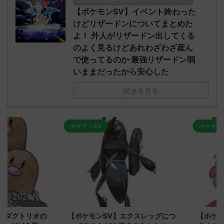
【ポケモンSV】イベント終わった
けどリザードンについてまとめた
よ！ 外人がリザードン出してくる
のよく見るけどあれわざわざ産ん
で使ってるのか 最強リザードン弱
いままだったから安心した
続きを見る
ポケモンSV
ポケモンSV
2023/9/8
2023/9/8
ダグトリオの
【ポケモンSV】エクスレッグにつ
【ポケモン