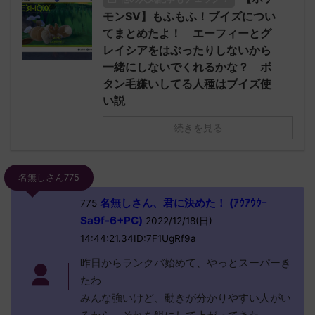
モンSV】もふもふ！ブイズについ
てまとめたよ！ エーフィーとグ
レイシアをはぶったりしないから
一緒にしないでくれるかな？ ボ
タン毛嫌いしてる人種はブイズ使
い説
続きを見る
名無しさん775
名無しさん、君に決めた！ (ｱｳｱｳｳｰ
775
Sa9f-6+PC)
2022/12/18(日)
14:44:21.34ID:7F1UgRf9a
昨日からランクバ始めて、やっとスーパーき
たわ
みんな強いけど、動きが分かりやすい人がい