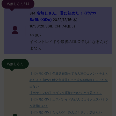
名無しさん814
名無しさん、君に決めた！ (ｱｳｱｳｳｰ
814
Sa6b-XiDo)
2022/12/15(木)
18:33:20.36ID:ONT74QDua
>>807
イベントレイドや最後のDLC待ちになるんだ
よなぁ
名無しさん
【ポケモンSV】色厳選頑張ってる人達のコメントをまと
めたよ！ 初めて孵化色厳選してて今500体目くらいだが
出ない
【ポケモンSV】コダック系統についてどう思う！？
【ポケモンSV】エスバレイドのびんじょうクエスパトラ
が鬱陶しい！
【ポケモンSV】ミカルゲ＝めんどくさい、許さない