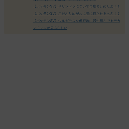
【ポケモンSV】サザンドラについて再度まとめたよ！！
【ポケモンSV】こだわりめがねは誰に持たせるべき！？
【ポケモンSV】ウルガモスを仮想敵に岩封積んでるデカ
ヌチャンが居るらしい