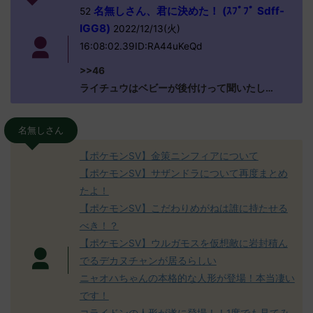
名無しさん、君に決めた！ (ｽﾌﾟﾌﾟ Sdff-
52
IGG8)
2022/12/13(火)
16:08:02.39ID:RA44uKeQd
>>46
ライチュウはベビーが後付けって聞いたし…
名無しさん
【ポケモンSV】金策ニンフィアについて
【ポケモンSV】サザンドラについて再度まとめ
たよ！
【ポケモンSV】こだわりめがねは誰に持たせる
べき！？
【ポケモンSV】ウルガモスを仮想敵に岩封積ん
でるデカヌチャンが居るらしい
ニャオハちゃんの本格的な人形が登場！本当凄い
です！