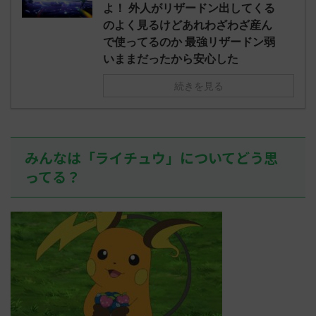
え忘れたガ
よ！ 外人がリザードン出してくる
めた！ (ﾜｯﾁ
決めた！ (ﾜｯﾁｮｲW b524-NwUu)
たラウドボーン
のよく見るけどあれわざわざ産ん
2023/06/28(水 ...
しさん0624
で使ってるのか 最強リザードン弱
決めた！ (ﾜｯﾁｮ
いままだったから安心した
続きを見る
みんなは「ライチュウ」についてどう思
ってる？