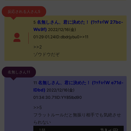
反応される人さん5
名無しさん、君に決めた！ (ﾜｯﾁｮｲW 27bc-
5
Ws9f)
2022/12/16(金)
01:29:01.24ID:dbdrjybu0>>11
>>2
ゾウドウだぞ
名無しさん11
名無しさん、君に決めた！ (ﾜｯﾁｮｲW e71d-
11
lDbd)
2022/12/16(金)
01:34:30.71ID:YY85lbd90
>>5
フラットルールだと無振り相手でも気絶させ
られない