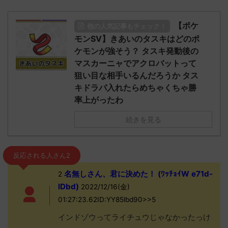
【ポケ
他の人気記事もチェック！
モンSV】きあいのタスキはどのポ
ケモンが強そう？ タスキ発動後の
マスカーニャでアクロバットって
狙い目な相手いるんだろうか タス
キドラパ入れたらめちゃくちゃ勝
率上がったわ
続きを見る
反応される人さん2
名無しさん、君に決めた！ (ﾜｯﾁｮｲW e71d-
2
lDbd)
2022/12/16(金)
01:27:23.62ID:YY85lbd90>>5
インドゾウってライチュウじゃなかったっけ