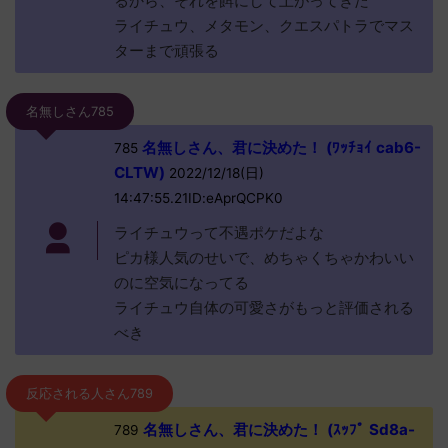
るから、それを餌にして上がってきた
ライチュウ、メタモン、クエスパトラでマス
ターまで頑張る
名無しさん785
名無しさん、君に決めた！ (ﾜｯﾁｮｲ cab6-
785
CLTW)
2022/12/18(日)
14:47:55.21ID:eAprQCPK0
ライチュウって不遇ポケだよな
ピカ様人気のせいで、めちゃくちゃかわいい
のに空気になってる
ライチュウ自体の可愛さがもっと評価される
べき
反応される人さん789
名無しさん、君に決めた！ (ｽｯﾌﾟ Sd8a-
789