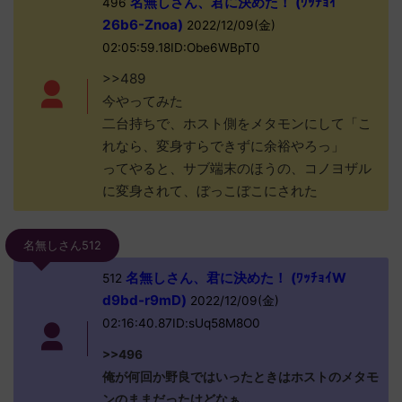
名無しさん、君に決めた！ (ﾜｯﾁｮｲ
496
26b6-Znoa)
2022/12/09(金)
02:05:59.18ID:Obe6WBpT0
>>489
今やってみた
二台持ちで、ホスト側をメタモンにして「こ
れなら、変身すらできずに余裕やろっ」
ってやると、サブ端末のほうの、コノヨザル
に変身されて、ぼっこぼこにされた
名無しさん512
名無しさん、君に決めた！ (ﾜｯﾁｮｲW
512
d9bd-r9mD)
2022/12/09(金)
02:16:40.87ID:sUq58M8O0
>>496
俺が何回か野良ではいったときはホストのメタモ
ンのままだったけどなぁ…