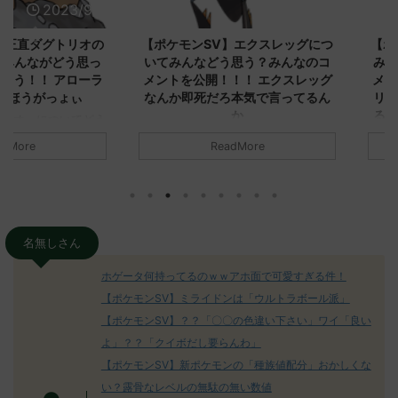
2023/9/8
2023/9/8
ダグトリオの
【ポケモンSV】エクスレッグにつ
【ポケモン
ながどう思っ
いてみんなどう思う？みんなのコ
みんなどう
！ アローラ
メントを公開！！！ エクスレッグ
メントを集
がっょぃ
なんか即死だろ本気で言ってるん
リーはバタ
か
るよりビビ
についてどう
トラさ
元のス
みんなは「エクスレッグ」についてど
ReadMore
.net/test/re
う思ってる？ 初めの記事 元のス
みんなは「
930/" 名無しさ
レ："https://medaka.5ch.net/test/re
思ってる？ 
さん、君に決め
ad.cgi/poke/1687575951/" 名無しさ
レ："https://
z)
ん0890 0890 名無しさん、君に決め
ad.cgi/pok
た！ (ﾜｯﾁｮｲW d56d-NwUu)
る人さん062
O9iU0 リージョ
2023/06/28(水)
に決めた！ (ｱｳ
名無しさん
だただダグト
01:07:00.69ID:oUI00NrJ0 エクスレ
2023/06/27
されたウミト
ッグヘルムかっこいいから助かる 名
08:19:23.
ホゲータ何持ってるのｗｗアホ面で可愛すぎる件！
ん0702
無しさん0971 0971 名無しさん、君に
え忘れたガ
【ポケモンSV】ミライドンは「ウルトラボール派」
めた！ (ﾜｯﾁ
決めた！ (ﾜｯﾁｮｲW b524-NwUu)
たラウドボーン
【ポケモンSV】？？「〇〇の色違い下さい」ワイ「良い
2023/06/28(水 ...
しさん0624
決めた！ (ﾜｯﾁｮ
よ」？？「クイボだし要らんわ」
【ポケモンSV】新ポケモンの「種族値配分」おかしくな
い？露骨なレベルの無駄の無い数値