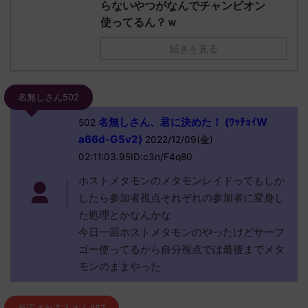
らないやつがなんでチャンピオン
使ってるん？ｗ
続きを見る
名無しさん502
名無しさん、君に決めた！ (ﾜｯﾁｮｲW
502
a66d-G5v2)
2022/12/09(金)
02:11:03.95ID:c3n/F4q80
ホストメタモンのメタモンレイドってもしか
したら参加者視点それぞれの参加者に変身し
た処理とかなんかな
今日一回ホストメタモンのやったけどサーフ
ゴー使ってるから自分視点では最後までメタ
モンのままやった