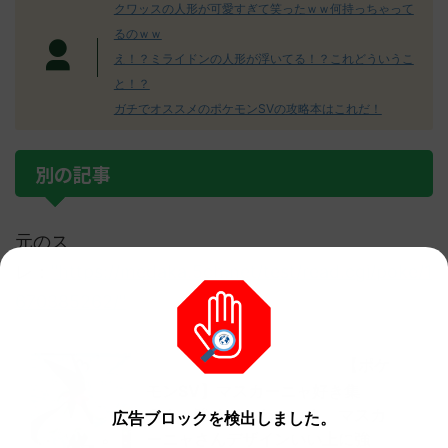
クワッスの人形が可愛すぎて笑ったｗｗ何持っちゃって
るのｗｗ
え！？ミライドンの人形が浮いてる！？これどういうこ
と！？
ガチでオススメのポケモンSVの攻略本はこれだ！
別の記事
元のス
レ：
"https://medaka.5ch.net/test/read.cgi/poke/1
670385262/"
【ポケ
他の人気記事もチェック！
モンSV】マスカーニャ好き集
え！ 強くてかわいい！ マスカ
広告ブロックを検出しました。
ーニャさんデザインいい上に強