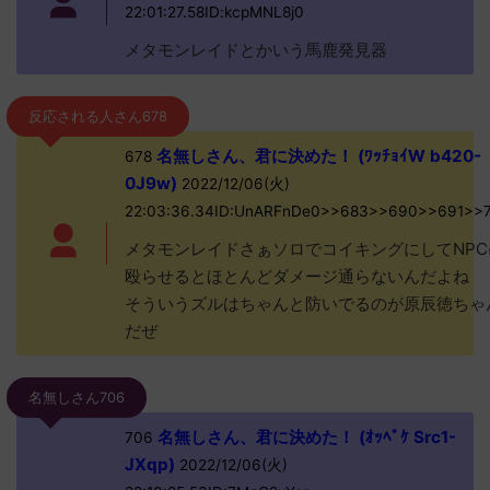
22:01:27.58ID:kcpMNL8j0
メタモンレイドとかいう馬鹿発見器
反応される人さん678
名無しさん、君に決めた！ (ﾜｯﾁｮｲW b420-
678
0J9w)
2022/12/06(火)
22:03:36.34ID:UnARFnDe0>>683>>690>>691>>
メタモンレイドさぁソロでコイキングにしてNPC
殴らせるとほとんどダメージ通らないんだよね
そういうズルはちゃんと防いでるのが原辰徳ちゃ
だぜ
名無しさん706
名無しさん、君に決めた！ (ｵｯﾍﾟｹ Src1-
706
JXqp)
2022/12/06(火)