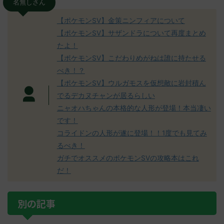
名無しさん
【ポケモンSV】金策ニンフィアについて
【ポケモンSV】サザンドラについて再度まとめ
たよ！
【ポケモンSV】こだわりめがねは誰に持たせる
べき！？
【ポケモンSV】ウルガモスを仮想敵に岩封積ん
でるデカヌチャンが居るらしい
ニャオハちゃんの本格的な人形が登場！本当凄い
です！
コライドンの人形が遂に登場！！1度でも見てみ
るべき！
ガチでオススメのポケモンSVの攻略本はこれ
だ！
別の記事