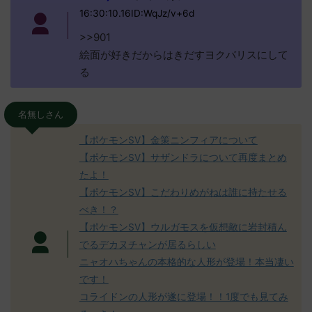
16:30:10.16ID:WqJz/v+6d
>>901
絵面が好きだからはきだすヨクバリスにして
る
名無しさん
【ポケモンSV】金策ニンフィアについて
【ポケモンSV】サザンドラについて再度まとめ
たよ！
【ポケモンSV】こだわりめがねは誰に持たせる
べき！？
【ポケモンSV】ウルガモスを仮想敵に岩封積ん
でるデカヌチャンが居るらしい
ニャオハちゃんの本格的な人形が登場！本当凄い
です！
コライドンの人形が遂に登場！！1度でも見てみ