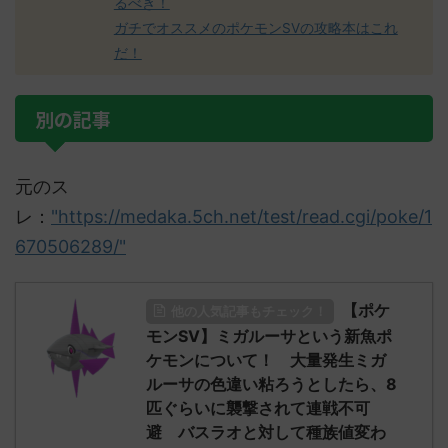
るべき！
ガチでオススメのポケモンSVの攻略本はこれ
だ！
別の記事
元のス
レ：
"https://medaka.5ch.net/test/read.cgi/poke/1
670506289/"
【ポケ
他の人気記事もチェック！
モンSV】ミガルーサという新魚ポ
ケモンについて！ 大量発生ミガ
ルーサの色違い粘ろうとしたら、8
匹ぐらいに襲撃されて連戦不可
避 バスラオと対して種族値変わ