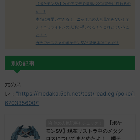
【ポケモンSV】次のアプデで増殖バグは完全に終わるの
か…？
本当に可愛いすぎる！！ニャオハの人形見てみない！？
え！？ミライドンの人形が浮いてる！？これどういうこ
と！？
ガチでオススメのポケモンSVの攻略本はこれだ！
別の記事
元のス
レ：
"https://medaka.5ch.net/test/read.cgi/poke/1
670335600/"
【ポケ
他の人気記事もチェック！
モンSV】現在リストラ中のメタグ
ロスについてまとめたよ！ 鋼テ