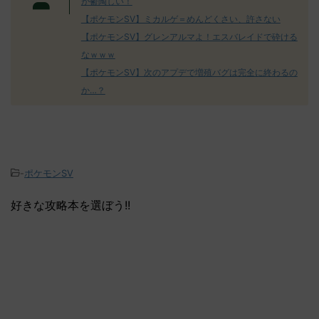
が鬱陶しい！
【ポケモンSV】ミカルゲ＝めんどくさい、許さない
【ポケモンSV】グレンアルマよ！エスバレイドで砕ける
なｗｗｗ
【ポケモンSV】次のアプデで増殖バグは完全に終わるの
か…？
-
ポケモンSV
好きな攻略本を選ぼう!!