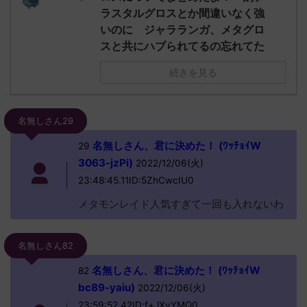
ラスタルグロスとか間違いなく強
いのに ジャラランガ、メタグロ
スと共にハブられてるの忘れてた
続きを見る
名無しさん29
名無しさん、君に決めた！ (ﾜｯﾁｮｲW
29
3063-jzPi)
2022/12/06(火)
23:48:45.11ID:5ZhCwcIU0
メタモンレイド人気すぎて一回も入れないわ
名無しさん82
名無しさん、君に決めた！ (ﾜｯﾁｮｲW
82
bc89-yaiu)
2022/12/06(火)
23:59:52.42ID:f+JXvYMQ0