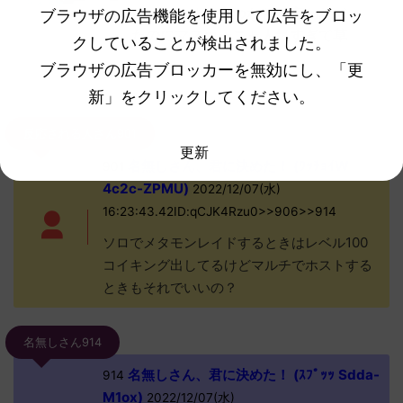
い ニャオハ立つなとか言われて
ブラウザの広告機能を使用して広告をブロッ
たのにマスカーニャ人気すぎて草
クしていることが検出されました。
ブラウザの広告ブロッカーを無効にし、「更
続きを見る
新」をクリックしてください。
反応される人さん901
更新
名無しさん、君に決めた！ (ﾜｯﾁｮｲW
901
4c2c-ZPMU)
2022/12/07(水)
16:23:43.42ID:qCJK4Rzu0>>906>>914
ソロでメタモンレイドするときはレベル100
コイキング出してるけどマルチでホストする
ときもそれでいいの？
名無しさん914
名無しさん、君に決めた！ (ｽﾌﾟｯｯ Sdda-
914
M1ox)
2022/12/07(水)