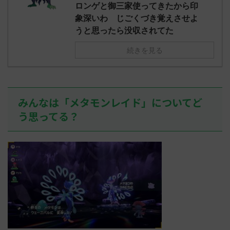
え忘れたガ
ロンゲと御三家使ってきたから印
めた！ (ﾜｯﾁ
決めた！ (ﾜｯﾁｮｲW b524-NwUu)
たラウドボーン
象深いわ じごくづき覚えさせよ
2023/06/28(水 ...
しさん0624
うと思ったら没収されてた
決めた！ (ﾜｯﾁｮ
続きを見る
みんなは「メタモンレイド」についてど
う思ってる？