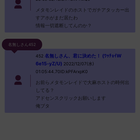
メタモンレイドのホストでガチアタッカー出
すアホがまだ居たわ
情報一切遮断してんのか？
名無しさん452
名無しさん、君に決めた！ (ﾜｯﾁｮｲW
452
6e15-yZ/U)
2022/12/07(水)
01:05:44.70ID:kPFArxpK0
お前らメタモンレイドで大麻ホストの時何出
してる？
アドセンスクリックお願いします
俺ブタ