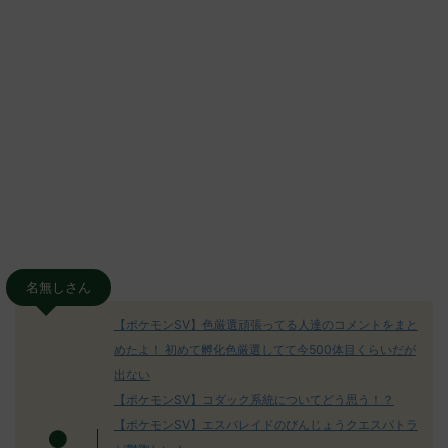
名無しさん
【ポケモンSV】色厳選頑張ってる人達のコメントをまと
めたよ！ 初めて孵化色厳選してて今500体目くらいだが
出ない
【ポケモンSV】コダック系統についてどう思う！？
【ポケモンSV】エスバレイドのびんじょうクエスパトラ