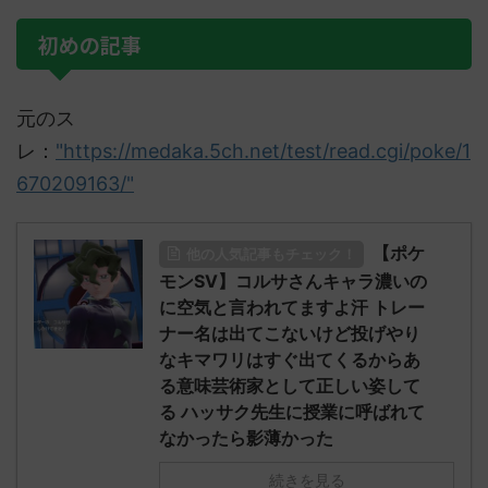
初めの記事
元のス
レ：
"https://medaka.5ch.net/test/read.cgi/poke/1
670209163/"
【ポケ
他の人気記事もチェック！
モンSV】コルサさんキャラ濃いの
に空気と言われてますよ汗 トレー
ナー名は出てこないけど投げやり
なキマワリはすぐ出てくるからあ
る意味芸術家として正しい姿して
る ハッサク先生に授業に呼ばれて
なかったら影薄かった
続きを見る