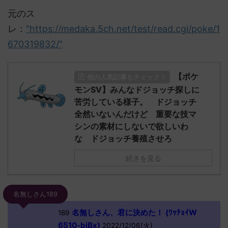
元のス
レ：
"https://medaka.5ch.net/test/read.cgi/poke/1
670319832/"
【ポケ
他の人気記事もチェック！
モンSV】みんなドジョッチ探しに
苦労している様子。 ドジョッチ
全然いないんだけど 重要な技マ
シンの素材にしないで欲しいわ
な ドジョッチ養殖させろ
続きを見る
名無しさん189
名無しさん、君に決めた！ (ﾜｯﾁｮｲW
189
6510-biBx)
2022/12/06(火)