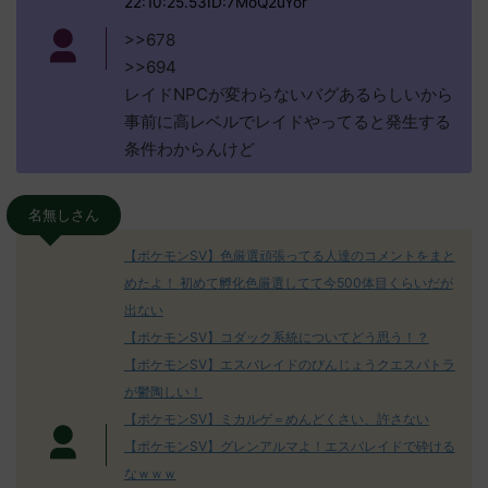
22:10:25.53ID:7MoQ2uYor
>>678
>>694
レイドNPCが変わらないバグあるらしいから
事前に高レベルでレイドやってると発生する
条件わからんけど
名無しさん
【ポケモンSV】色厳選頑張ってる人達のコメントをまと
めたよ！ 初めて孵化色厳選してて今500体目くらいだが
出ない
【ポケモンSV】コダック系統についてどう思う！？
【ポケモンSV】エスバレイドのびんじょうクエスパトラ
が鬱陶しい！
【ポケモンSV】ミカルゲ＝めんどくさい、許さない
【ポケモンSV】グレンアルマよ！エスバレイドで砕ける
なｗｗｗ