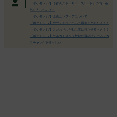
【ポケモンSV】今作のストーリー「3ルート」の内一番
気に入ったのは？
【ポケモンSV】金策ニンフィアについて
【ポケモンSV】サザンドラについて再度まとめたよ！！
【ポケモンSV】こだわりめがねは誰に持たせるべき！？
【ポケモンSV】ウルガモスを仮想敵に岩封積んでるデカ
ヌチャンが居るらしい