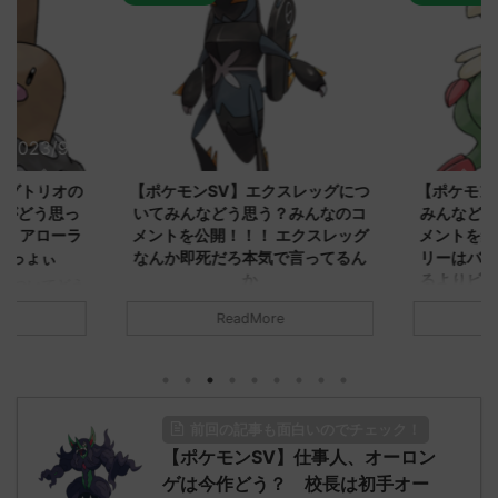
2023/9/8
2023/9/8
ダグトリオの
【ポケモンSV】エクスレッグにつ
【ポケモン
ながどう思っ
いてみんなどう思う？みんなのコ
みんなどう
！ アローラ
メントを公開！！！ エクスレッグ
メントを集
がっょぃ
なんか即死だろ本気で言ってるん
リーはバタ
か
るよりビビ
についてどう
トラさ
元のス
みんなは「エクスレッグ」についてど
ReadMore
.net/test/re
う思ってる？ 初めの記事 元のス
みんなは「
930/" 名無しさ
レ："https://medaka.5ch.net/test/re
思ってる？ 
さん、君に決め
ad.cgi/poke/1687575951/" 名無しさ
レ："https://
z)
ん0890 0890 名無しさん、君に決め
ad.cgi/pok
た！ (ﾜｯﾁｮｲW d56d-NwUu)
る人さん062
前回の記事も面白いのでチェック！
O9iU0 リージョ
2023/06/28(水)
に決めた！ (ｱｳ
だただダグト
【ポケモンSV】仕事人、オーロン
01:07:00.69ID:oUI00NrJ0 エクスレ
2023/06/27
されたウミト
ッグヘルムかっこいいから助かる 名
08:19:23.
ゲは今作どう？ 校長は初手オー
ん0702
無しさん0971 0971 名無しさん、君に