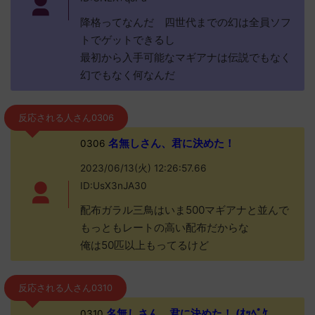
降格ってなんだ 四世代までの幻は全員ソフ
トでゲットできるし
最初から入手可能なマギアナは伝説でもなく
幻でもなく何なんだ
反応される人さん0306
名無しさん、君に決めた！
0306
2023/06/13(火) 12:26:57.66
ID:UsX3nJA30
配布ガラル三鳥はいま500マギアナと並んで
もっともレートの高い配布だからな
俺は50匹以上もってるけど
反応される人さん0310
名無しさん、君に決めた！ (ｵｯﾍﾟｹ
0310