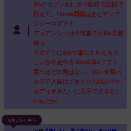
Goとセブンおにぎり配布で自前で
揃えて、Home図鑑はあとディア
ンシーマギアナ
ディアンシーは今年夏？のGo実装
待ち
マギアナはSMで楽にもらえるら
しいが今更中古3ds本体+ソフト
買うほどの熱はない、幸い今回パ
ルデア入国はできたからDLCでケ
ルディオみたいに入手できるとい
いんだが
名無しさん0455
名無しさん、君に決めた！ (ﾜｯﾁｮｲW
0455