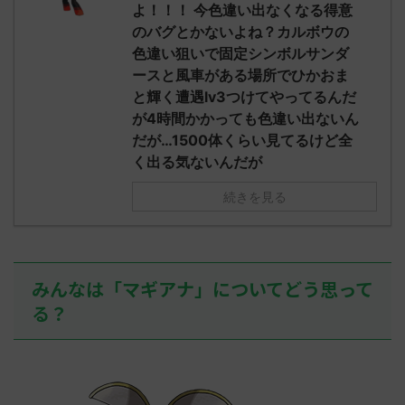
え忘れたガ
よ！！！ 今色違い出なくなる得意
めた！ (ﾜｯﾁ
決めた！ (ﾜｯﾁｮｲW b524-NwUu)
たラウドボーン
のバグとかないよね？カルボウの
2023/06/28(水 ...
しさん0624
色違い狙いで固定シンボルサンダ
決めた！ (ﾜｯﾁｮ
ースと風車がある場所でひかおま
と輝く遭遇lv3つけてやってるんだ
が4時間かかっても色違い出ないん
だが…1500体くらい見てるけど全
く出る気ないんだが
続きを見る
みんなは「マギアナ」についてどう思って
る？