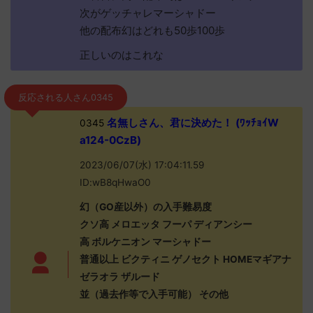
次がゲッチャレマーシャドー
他の配布幻はどれも50歩100歩
正しいのはこれな
反応される人さん0345
名無しさん、君に決めた！ (ﾜｯﾁｮｲW
0345
a124-0CzB)
2023/06/07(水) 17:04:11.59
ID:wB8qHwaO0
幻（GO産以外）の入手難易度
クソ高 メロエッタ フーパ ディアンシー
高 ボルケニオン マーシャドー
普通以上 ビクティニ ゲノセクト HOMEマギアナ
ゼラオラ ザルード
並（過去作等で入手可能） その他