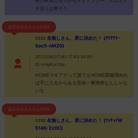
年の年末だろうからディアンシー、メロエッ
タ辺りは来そう
反応される人さん0352
名無しさん、君に決めた！ (ｱｳｱｳｳｰ
0352
Sac5-nMZ0)
2023/06/07(水) 17:43:54.95
ID:mHpKzc1Ga
HOMEマギアナって誰でもHOME図鑑埋めれ
ば手に入るからある意味一番簡単なんじゃな
いな
反応される人さん0355
名無しさん、君に決めた！ (ﾜｯﾁｮｲW
0355
5146-2z0C)