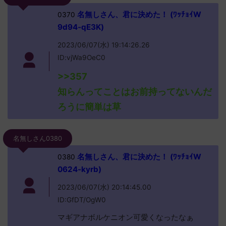
名無しさん、君に決めた！ (ﾜｯﾁｮｲW
0370
9d94-qE3K)
2023/06/07(水) 19:14:26.26
ID:vjWa9OeC0
>>357
知らんってことはお前持ってないんだ
ろうに簡単は草
名無しさん0380
名無しさん、君に決めた！ (ﾜｯﾁｮｲW
0380
0624-kyrb)
2023/06/07(水) 20:14:45.00
ID:GfDT/OgW0
マギアナボルケニオン可愛くなったなぁ