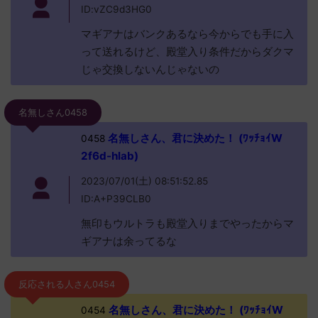
ID:vZC9d3HG0
マギアナはバンクあるなら今からでも手に入
って送れるけど、殿堂入り条件だからダクマ
じゃ交換しないんじゃないの
名無しさん0458
名無しさん、君に決めた！ (ﾜｯﾁｮｲW
0458
2f6d-hlab)
2023/07/01(土) 08:51:52.85
ID:A+P39CLB0
無印もウルトラも殿堂入りまでやったからマ
ギアナは余ってるな
反応される人さん0454
名無しさん、君に決めた！ (ﾜｯﾁｮｲW
0454