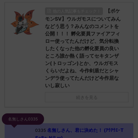
【ポケ
他の人気記事もチェック！
モンSV】ウルガモスについてみん
などう思う？みんなのコメントを
公開！！！ 孵化要員ファイアフィ
ロー使ってたんだけど、気分転換
したくなった他の孵化要員の良い
ところ誰か熱く語ってセキタンザ
ン(トロッゴン)とか、ウルガモス
くらいだよね、今作剣盾だとシャ
ンデラ使ってたんだけど今作居な
いし寂しい
続きを見る
名無しさん0335
名無しさん、君に決めた！ (ｱｳｱｳｴｰT
0335
Sa8a-N/Lw)