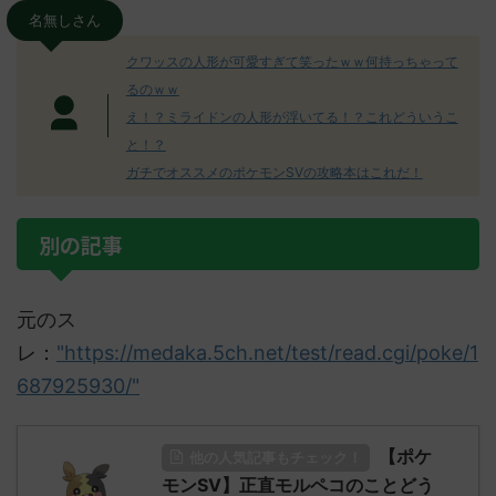
名無しさん
クワッスの人形が可愛すぎて笑ったｗｗ何持っちゃって
るのｗｗ
え！？ミライドンの人形が浮いてる！？これどういうこ
と！？
ガチでオススメのポケモンSVの攻略本はこれだ！
別の記事
元のス
レ：
"https://medaka.5ch.net/test/read.cgi/poke/1
687925930/"
【ポケ
他の人気記事もチェック！
モンSV】正直モルペコのことどう