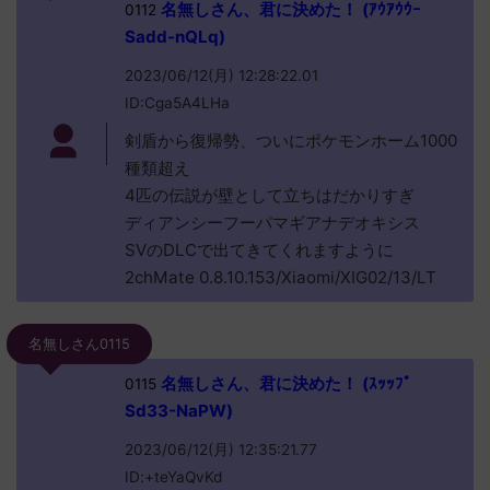
名無しさん、君に決めた！ (ｱｳｱｳｳｰ
0112
Sadd-nQLq)
2023/06/12(月) 12:28:22.01
ID:Cga5A4LHa
剣盾から復帰勢、ついにポケモンホーム1000
種類超え
4匹の伝説が壁として立ちはだかりすぎ
ディアンシーフーパマギアナデオキシス
SVのDLCで出てきてくれますように
2chMate 0.8.10.153/Xiaomi/XIG02/13/LT
名無しさん0115
名無しさん、君に決めた！ (ｽｯｯﾌﾟ
0115
Sd33-NaPW)
2023/06/12(月) 12:35:21.77
ID:+teYaQvKd