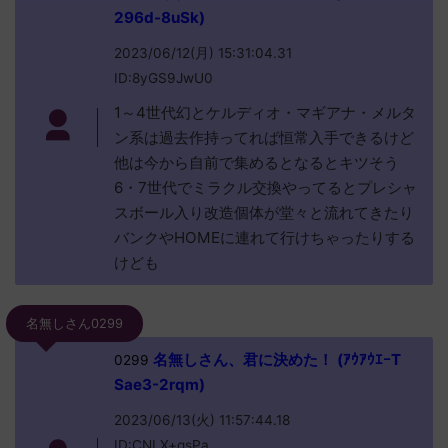
296d-8uSk)
2023/06/12(月) 15:31:04.31
ID:8yGS9JwU0
1～4世代幻とケルディオ・マギアナ・メルタ
ン系は過去作持ってれば恒常入手できるけど
他は今から自前で集めるとなるとキツそう
6・7世代でミラクル交換やってるとプレシャ
スボール入り改造個体が堂々と流れてきたり
バンクやHOMEに連れて行けちゃったりする
けども
名無しさん0299
名無しさん、君に決めた！ (ｱｳｱｳｴｰT
0299
Sae3-2rqm)
2023/06/13(火) 11:57:44.18
ID:CNLX+qsPa