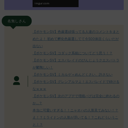
名無しさん
【ポケモンSV】色厳選頑張ってる人達のコメントをまと
めたよ！ 初めて孵化色厳選してて今500体目くらいだが
出ない
【ポケモンSV】コダック系統についてどう思う！？
【ポケモンSV】エスバレイドのびんじょうクエスパトラ
が鬱陶しい！
【ポケモンSV】ミカルゲ＝めんどくさい、許さない
【ポケモンSV】グレンアルマよ！エスバレイドで砕ける
なｗｗｗ
【ポケモンSV】次のアプデで増殖バグは完全に終わるの
か…？
本当に可愛いすぎる！！ニャオハの人形見てみない！？
え！？ミライドンの人形が浮いてる！？これどういうこ
と！？