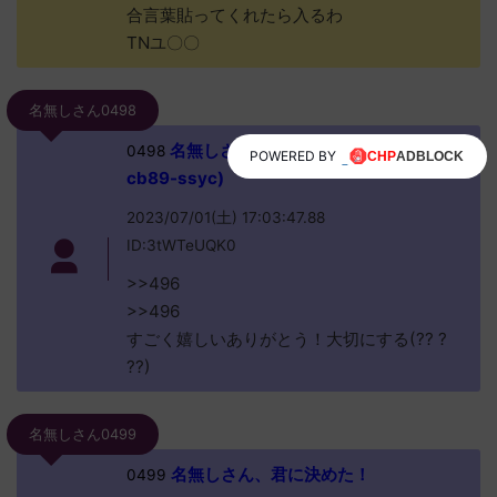
合言葉貼ってくれたら入るわ
TNユ〇〇
名無しさん0498
名無しさん、君に決めた！ (ﾜｯﾁｮｲW
0498
POWERED BY
cb89-ssyc)
2023/07/01(土) 17:03:47.88
ID:3tWTeUQK0
>>496
>>496
すごく嬉しいありがとう！大切にする(?? ?
??)
名無しさん0499
名無しさん、君に決めた！
0499