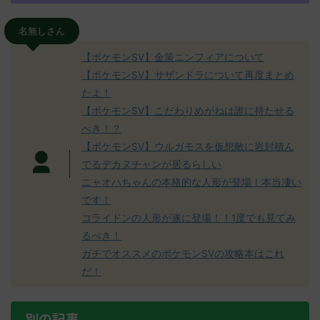
名無しさん
【ポケモンSV】金策ニンフィアについて
【ポケモンSV】サザンドラについて再度まとめ
たよ！
【ポケモンSV】こだわりめがねは誰に持たせる
べき！？
【ポケモンSV】ウルガモスを仮想敵に岩封積ん
でるデカヌチャンが居るらしい
ニャオハちゃんの本格的な人形が登場！本当凄い
です！
コライドンの人形が遂に登場！！1度でも見てみ
るべき！
ガチでオススメのポケモンSVの攻略本はこれ
だ！
別の記事