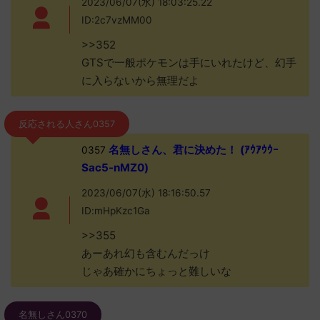
2023/06/07(水) 18:03:25.22
ID:2c7vzMM00
>>352
GTSで一般ポケモンは手にいれたけど、幻手
に入らないから無理だよ
反応される人さん0357
名無しさん、君に決めた！ (ｱｳｱｳｳｰ
0357
Sac5-nMZ0)
2023/06/07(水) 18:16:50.57
ID:mHpKzc1Ga
>>355
あーあれ幻も含むんだっけ
じゃあ確かにちょっと難しいな
名無しさん0370