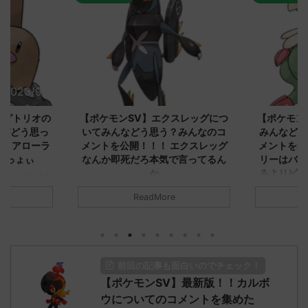
2023/9/8
2023/9/8
ダグトリオの
【ポケモンSV】エクスレッグにつ
【ポケモン
ながどう思っ
いてみんなどう思う？みんなのコ
みんなどう
！ アローラ
メントを公開！！！ エクスレッグ
メントを集
がっょぃ
なんか即死だろ本気で言ってるん
リーはバタ
か
るよりビビ
についてどう
トラさ
元のス
みんなは「エクスレッグ」についてど
ReadMore
.net/test/re
う思ってる？ 初めの記事 元のス
みんなは「
930/" 名無しさ
レ："https://medaka.5ch.net/test/re
思ってる？ 
さん、君に決め
ad.cgi/poke/1687575951/" 名無しさ
レ："https://
z)
ん0890 0890 名無しさん、君に決め
ad.cgi/pok
た！ (ﾜｯﾁｮｲW d56d-NwUu)
る人さん062
前回の記事も面白いのでチェック！
O9iU0 リージョ
2023/06/28(水)
に決めた！ (ｱｳ
だただダグト
【ポケモンSV】最新版！！カルボ
01:07:00.69ID:oUI00NrJ0 エクスレ
2023/06/27
されたウミト
ッグヘルムかっこいいから助かる 名
08:19:23.
ウについてのコメントを集めた
ん0702
無しさん0971 0971 名無しさん、君に