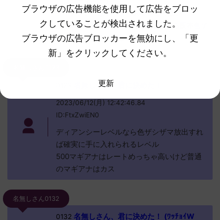
アンシーマギアナ
ブラウザの広告機能を使用して広告をブロッ
ディアンシーはそろそろGoで来るっぽい
クしていることが検出されました。
マギアナはそこそこ流通あるらしいから配布色ザ
ブラウザの広告ブロッカーを無効にし、「更
シアンとか出すしかないか
新」をクリックしてください。
名無しさん0123
更新
名無しさん、君に決めた！
0123
2023/06/12(月) 12:42:46.84
ID:FtxZwiEN0
ディアンシーレベルなら色ザシザマ放出すれ
ば確実に手に入れられるレベル
500マギアナはレートめっちゃ高いけど普通
のマギアナはカス
名無しさん0132
名無しさん、君に決めた！ (ﾜｯﾁｮｲW
0132