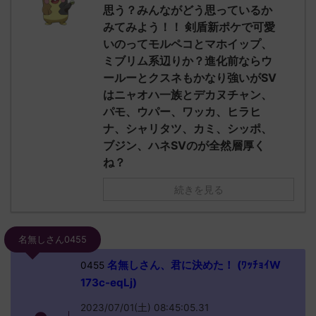
思う？みんながどう思っているか
みてみよう！！ 剣盾新ポケで可愛
いのってモルペコとマホイップ、
ミブリム系辺りか？進化前ならウ
ールーとクスネもかなり強いがSV
はニャオハ一族とデカヌチャン、
パモ、ウパー、ワッカ、ヒラヒ
ナ、シャリタツ、カミ、シッポ、
ブジン、ハネSVのが全然層厚く
ね？
続きを見る
名無しさん0455
名無しさん、君に決めた！ (ﾜｯﾁｮｲW
0455
173c-eqLj)
2023/07/01(土) 08:45:05.31