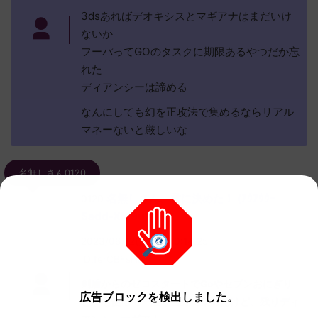
3dsあればデオキシスとマギアナはまだいけ
ないか
フーパってGOのタスクに期限あるやつだか忘
れた
ディアンシーは諦める
なんにしても幻を正攻法で集めるならリアル
マネーないと厳しいな
名無しさん0120
名無しさん、君に決めた！ (ｱｳｱｳｳｰ
0120
Sadd-XM9u)
2023/06/12(月) 12:40:14.25
ID:ferCBFsHa
剣盾からのゼロスタートでGoやセブンおにぎり
広告ブロックを検出しました。
とかも使って一通り自分で集めたけど、残りディ