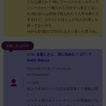
こんな感じか？ 特にフーパメロエッタディア
ンシーとかいつ配られたのかすら覚えてない
わ 他の奴らは剣盾で配られたり入手出来たり
するけど、上2つとかほとんどの人GO産しか
持ってないやろ
やからSV連れて行けん人クソ多いと思うわ…
名無しさん0350
名無しさん、君に決めた！ (ｽﾌﾟｰﾌﾟ
0350
Sd02-BQcs)
2023/06/07(水) 17:34:54.98
ID:47boequ5d
>>345
他人の手垢のついた幻は改造臭くて価値は低
い
ゲッチャ系のポイントイベントが周期的に今