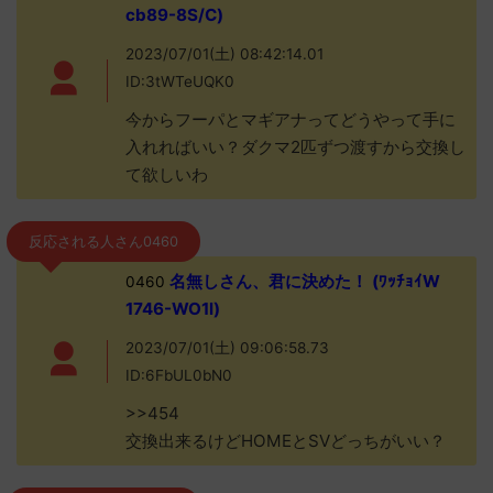
cb89-8S/C)
2023/07/01(土) 08:42:14.01
ID:3tWTeUQK0
今からフーパとマギアナってどうやって手に
入れればいい？ダクマ2匹ずつ渡すから交換し
て欲しいわ
反応される人さん0460
名無しさん、君に決めた！ (ﾜｯﾁｮｲW
0460
1746-WO1l)
2023/07/01(土) 09:06:58.73
ID:6FbUL0bN0
>>454
交換出来るけどHOMEとSVどっちがいい？