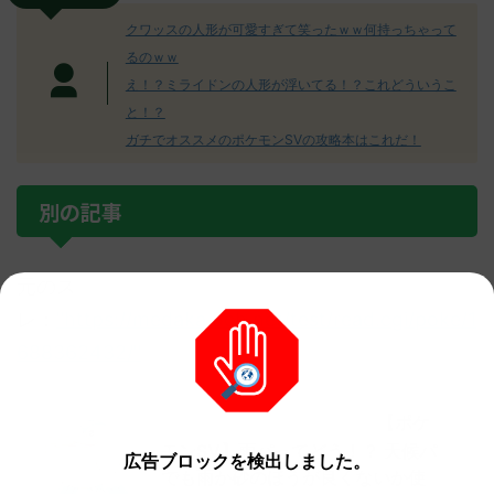
クワッスの人形が可愛すぎて笑ったｗｗ何持っちゃって
るのｗｗ
え！？ミライドンの人形が浮いてる！？これどういうこ
と！？
ガチでオススメのポケモンSVの攻略本はこれだ！
別の記事
元のス
レ：
"https://medaka.5ch.net/test/read.cgi/poke/1
688362432/"
【ポケ
他の人気記事もチェック！
モンSV】雨パってどう！？ 天候パ
広告ブロックを検出しました。
でも雨か砂のほうが良くないか使