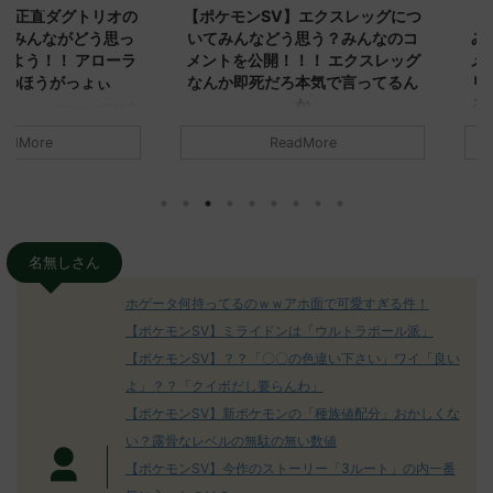
ダグトリオの
【ポケモンSV】エクスレッグにつ
【ポケモン
ながどう思っ
いてみんなどう思う？みんなのコ
みんなどう
！ アローラ
メントを公開！！！ エクスレッグ
メントを集
がっょぃ
なんか即死だろ本気で言ってるん
リーはバタ
か
るよりビビ
についてどう
トラさ
元のス
みんなは「エクスレッグ」についてど
ReadMore
.net/test/re
う思ってる？ 初めの記事 元のス
みんなは「
930/" 名無しさ
レ："https://medaka.5ch.net/test/re
思ってる？ 
さん、君に決め
ad.cgi/poke/1687575951/" 名無しさ
レ："https://
z)
ん0890 0890 名無しさん、君に決め
ad.cgi/pok
た！ (ﾜｯﾁｮｲW d56d-NwUu)
る人さん062
O9iU0 リージョ
2023/06/28(水)
に決めた！ (ｱｳ
名無しさん
だただダグト
01:07:00.69ID:oUI00NrJ0 エクスレ
2023/06/27
されたウミト
ッグヘルムかっこいいから助かる 名
08:19:23.
ホゲータ何持ってるのｗｗアホ面で可愛すぎる件！
ん0702
無しさん0971 0971 名無しさん、君に
え忘れたガ
【ポケモンSV】ミライドンは「ウルトラボール派」
めた！ (ﾜｯﾁ
決めた！ (ﾜｯﾁｮｲW b524-NwUu)
たラウドボーン
【ポケモンSV】？？「〇〇の色違い下さい」ワイ「良い
2023/06/28(水 ...
しさん0624
決めた！ (ﾜｯﾁｮ
よ」？？「クイボだし要らんわ」
【ポケモンSV】新ポケモンの「種族値配分」おかしくな
い？露骨なレベルの無駄の無い数値
【ポケモンSV】今作のストーリー「3ルート」の内一番