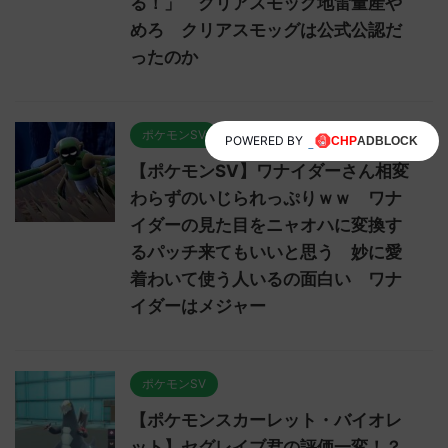
る！」 クリアスモッグ地雷量産や
めろ クリアスモッグは公式公認だ
ったのか
ポケモンSV
POWERED BY
【ポケモンSV】ワナイダーさん相変
わらずのいじられっぷりｗｗ ワナ
イダーの見た目をニャオハに変換す
るパッチ来てもいいと思う 妙に愛
着わいて使う人いるの面白い ワナ
イダーはメジャー
ポケモンSV
【ポケモンスカーレット・バイオレ
ット】セグレイブ君の評価一変！？