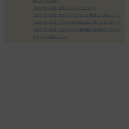
気に入ったのは？
【ポケモンSV】金策ニンフィアについて
【ポケモンSV】サザンドラについて再度まとめたよ！！
【ポケモンSV】こだわりめがねは誰に持たせるべき！？
【ポケモンSV】ウルガモスを仮想敵に岩封積んでるデカ
ヌチャンが居るらしい