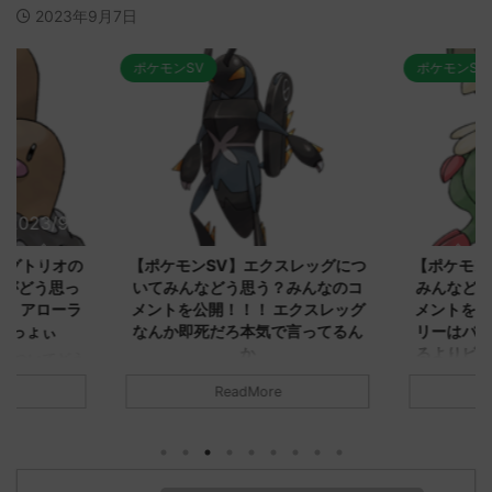
2023年9月7日
ポケモンSV
ポケモンSV
2023/9/8
2023/9/8
ダグトリオの
【ポケモンSV】エクスレッグにつ
【ポケモン
ながどう思っ
いてみんなどう思う？みんなのコ
みんなどう
！ アローラ
メントを公開！！！ エクスレッグ
メントを集
がっょぃ
なんか即死だろ本気で言ってるん
リーはバタ
か
るよりビビ
についてどう
トラさ
元のス
みんなは「エクスレッグ」についてど
ReadMore
.net/test/re
う思ってる？ 初めの記事 元のス
みんなは「
930/" 名無しさ
レ："https://medaka.5ch.net/test/re
思ってる？ 
さん、君に決め
ad.cgi/poke/1687575951/" 名無しさ
レ："https://
z)
ん0890 0890 名無しさん、君に決め
ad.cgi/pok
た！ (ﾜｯﾁｮｲW d56d-NwUu)
る人さん062