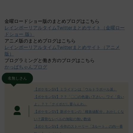
金曜ロードショー版のまとめブログはこちら
レインボーリアルタイムTwitterまとめサイト（金曜ロー
ドショー 版）
アニメ版のまとめブログはこちら
レインボーリアルタイムTwitterまとめサイト（アニメ
版）
プログラミングと働き方のブログはこちら
かっぱちゃんブログ
名無しさん
【ポケモンSV】ミライドンは「ウルトラボール派」
【ポケモンSV】？？「〇〇の色違い下さい」ワイ「良い
よ」？？「クイボだし要らんわ」
【ポケモンSV】新ポケモンの「種族値配分」おかしくな
い？露骨なレベルの無駄の無い数値
【ポケモンSV】今作のストーリー「3ルート」の内一番