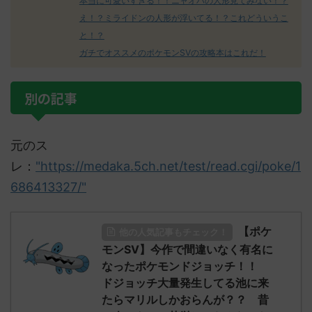
本当に可愛いすぎる！！ニャオハの人形見てみない！？
え！？ミライドンの人形が浮いてる！？これどういうこ
と！？
ガチでオススメのポケモンSVの攻略本はこれだ！
別の記事
元のス
レ：
"https://medaka.5ch.net/test/read.cgi/poke/1
686413327/"
【ポケ
他の人気記事もチェック！
モンSV】今作で間違いなく有名に
なったポケモンドジョッチ！！
ドジョッチ大量発生してる池に来
たらマリルしかおらんが？？ 昔