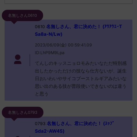
名無しさん0610
名無しさん、君に決めた！ (ｱｳｱｳｴｰT
0610
Sa8a-N/Lw)
2023/06/09(金) 00:59:41.09
ID:LhP9M9Lpa
てんしのキッスニョロモみたいなただ特別感
出したかっただけの技なら仕方ないが、誕生
日おいわいやサイコブーストルギアみたいな
思い出のある技が普段使いできないのは違う
と思う
名無しさん0793
名無しさん、君に決めた！ (ｽｯﾌﾟ
0793
Sda2-AW4S)