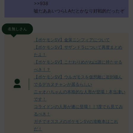
>>938
嘘だああいつらLAだとかなり好戦的だったぞ
名無しさん
【ポケモンSV】金策ニンフィアについて
【ポケモンSV】サザンドラについて再度まとめ
たよ！
【ポケモンSV】こだわりめがねは誰に持たせる
べき！？
【ポケモンSV】ウルガモスを仮想敵に岩封積ん
でるデカヌチャンが居るらしい
ニャオハちゃんの本格的な人形が登場！本当凄い
です！
コライドンの人形が遂に登場！！1度でも見てみ
るべき！
ガチでオススメのポケモンSVの攻略本はこれ
だ！