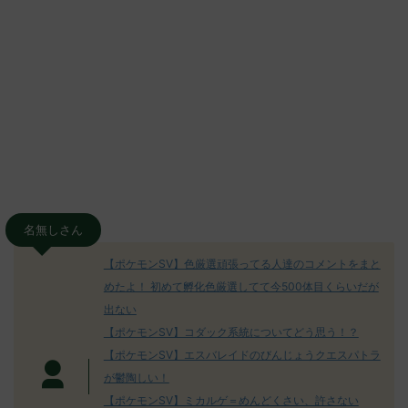
名無しさん
【ポケモンSV】色厳選頑張ってる人達のコメントをまと
めたよ！ 初めて孵化色厳選してて今500体目くらいだが
出ない
【ポケモンSV】コダック系統についてどう思う！？
【ポケモンSV】エスバレイドのびんじょうクエスパトラ
が鬱陶しい！
【ポケモンSV】ミカルゲ＝めんどくさい、許さない