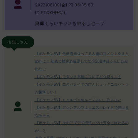
2023/06/09(金) 22:06:35.63
ID:STQXHHO/d
麻痺くらいキッスもやるしセーフ
名無しさん
【ポケモンSV】色厳選頑張ってる人達のコメントをまと
めたよ！ 初めて孵化色厳選してて今500体目くらいだが
出ない
【ポケモンSV】コダック系統についてどう思う！？
【ポケモンSV】エスバレイドのびんじょうクエスパトラ
が鬱陶しい！
【ポケモンSV】ミカルゲ＝めんどくさい、許さない
【ポケモンSV】グレンアルマよ！エスバレイドで砕ける
なｗｗｗ
【ポケモンSV】次のアプデで増殖バグは完全に終わるの
か…？