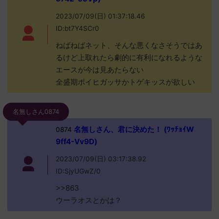
2023/07/09(日) 01:37:18.46
ID:bt7Y4SCr0
ねばねばネット、そんな悪くなさそうではあ
るけど上取れたら劇的に有利になれるような
エースが今は見あたらない
全盛期ポイヒガッサかトゲキッスが欲しい
名無しさん0874
名無しさん、君に決めた！ (ﾜｯﾁｮｲW
0874
9ff4-Vv9D)
2023/07/09(日) 03:17:38.92
ID:SjyUGwZ/0
>>863
ウーラオスとかは？