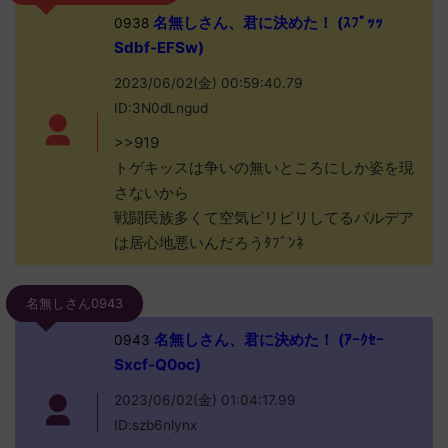
名無しさん、君に決めた！ (ｽﾌﾟｯｯ
0938
Sdbf-EFSw)
2023/06/02(金) 00:59:40.79
ID:3N0dLngud
>>919
トゲキッスは争いの無いところにしか姿を現
さないから
戦闘民族多くて空気ピリピリしてるパルデア
は居心地悪いんだろうﾀﾌﾞﾝﾈ
名無しさん0943
名無しさん、君に決めた！ (ｱｰｸｾｰ
0943
Sxcf-Q0oc)
2023/06/02(金) 01:04:17.99
ID:szb6nlynx