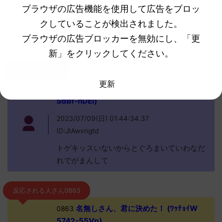
いやすそうだし ペリッパーの暴風
ブラウザの広告機能を使用して広告をブロッ
とかいうまともな強技
クしていることが検出されました。
続きを見る
ブラウザの広告ブロッカーを無効にし、「更
新」をクリックしてください。
名無しさん0864
更新
名無しさん、君に決めた！ (ｽｯｯﾌﾟ
0864
Sdbf-nDEl)
2023/07/09(日) 01:44:34.37
ID:JIAwvngtd
トゲキッスいないからとぐろまいていわなだ
れでがまんして
反応される人さん0863
名無しさん、君に決めた！ (ﾜｯﾁｮｲW
0863
5742-55Vp)