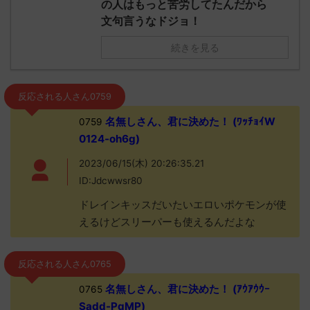
の人はもっと苦労してたんだから
文句言うなドジョ！
続きを見る
反応される人さん0759
名無しさん、君に決めた！ (ﾜｯﾁｮｲW
0759
0124-oh6g)
2023/06/15(木) 20:26:35.21
ID:Jdcwwsr80
ドレインキッスだいたいエロいポケモンが使
えるけどスリーパーも使えるんだよな
反応される人さん0765
名無しさん、君に決めた！ (ｱｳｱｳｳｰ
0765
Sadd-PqMP)