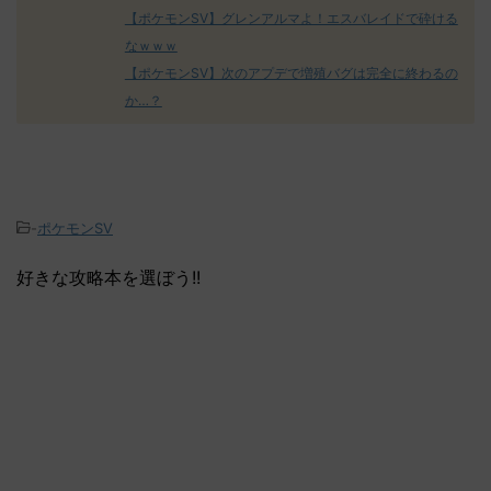
【ポケモンSV】グレンアルマよ！エスバレイドで砕ける
なｗｗｗ
【ポケモンSV】次のアプデで増殖バグは完全に終わるの
か…？
-
ポケモンSV
好きな攻略本を選ぼう!!