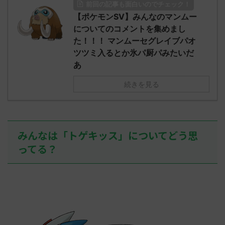
前回の記事も面白いのでチェック！
O9iU0 リージョ
2023/06/28(水)
に決めた！ (ｱｳ
だただダグト
【ポケモンSV】みんなのマンムー
01:07:00.69ID:oUI00NrJ0 エクスレ
2023/06/27
されたウミト
ッグヘルムかっこいいから助かる 名
08:19:23.
についてのコメントを集めまし
ん0702
無しさん0971 0971 名無しさん、君に
え忘れたガ
た！！！ マンムーセグレイブパオ
めた！ (ﾜｯﾁ
決めた！ (ﾜｯﾁｮｲW b524-NwUu)
たラウドボーン
ツツミ入るとか氷パ厨パみたいだ
2023/06/28(水 ...
しさん0624
あ
決めた！ (ﾜｯﾁｮ
続きを見る
みんなは「トゲキッス」についてどう思
ってる？