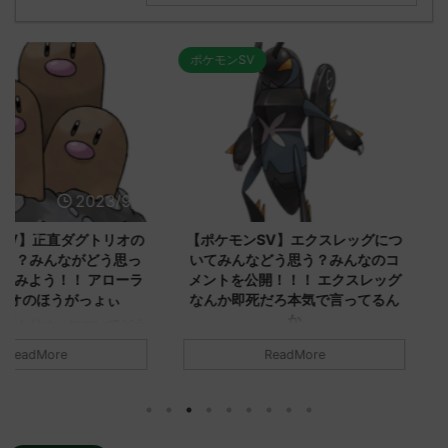
ポケモンSV
ポケモンSV
2023/9/8
2023/9/8
ダグトリオの
【ポケモンSV】エクスレッグにつ
【ポケモン
ながどう思っ
いてみんなどう思う？みんなのコ
みんなどう
！ アローラ
メントを公開！！！ エクスレッグ
メントを集
がっょぃ
なんか即死だろ本気で言ってるん
リーはバタ
か
るよりビビ
についてどう
トラさ
元のス
みんなは「エクスレッグ」についてど
ReadMore
.net/test/re
う思ってる？ 初めの記事 元のス
みんなは「
930/" 名無しさ
レ："https://medaka.5ch.net/test/re
思ってる？ 
さん、君に決め
ad.cgi/poke/1687575951/" 名無しさ
レ："https://
z)
ん0890 0890 名無しさん、君に決め
ad.cgi/pok
た！ (ﾜｯﾁｮｲW d56d-NwUu)
る人さん062