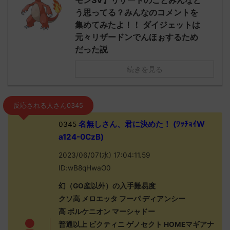
モンSV】リザードのことみんなど
う思ってる？みんなのコメントを
集めてみたよ！！ ダイジェットは
元々リザードンでんほぉするため
だった説
続きを見る
反応される人さん0345
名無しさん、君に決めた！ (ﾜｯﾁｮｲW
0345
a124-0CzB)
2023/06/07(水) 17:04:11.59
ID:wB8qHwaO0
幻（GO産以外）の入手難易度
クソ高 メロエッタ フーパ ディアンシー
高 ボルケニオン マーシャドー
普通以上 ビクティニ ゲノセクト HOMEマギアナ