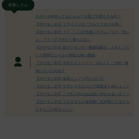
O9iU0 リージョ
2023/06/28(水)
に決めた！ (ｱｳ
名無しさん
だただダグト
01:07:00.69ID:oUI00NrJ0 エクスレ
2023/06/27
されたウミト
ッグヘルムかっこいいから助かる 名
08:19:23.
ホゲータ何持ってるのｗｗアホ面で可愛すぎる件！
ん0702
無しさん0971 0971 名無しさん、君に
え忘れたガ
【ポケモンSV】ミライドンは「ウルトラボール派」
めた！ (ﾜｯﾁ
決めた！ (ﾜｯﾁｮｲW b524-NwUu)
たラウドボーン
【ポケモンSV】？？「〇〇の色違い下さい」ワイ「良い
2023/06/28(水 ...
しさん0624
決めた！ (ﾜｯﾁｮ
よ」？？「クイボだし要らんわ」
【ポケモンSV】新ポケモンの「種族値配分」おかしくな
い？露骨なレベルの無駄の無い数値
【ポケモンSV】今作のストーリー「3ルート」の内一番
気に入ったのは？
【ポケモンSV】金策ニンフィアについて
【ポケモンSV】サザンドラについて再度まとめたよ！！
【ポケモンSV】こだわりめがねは誰に持たせるべき！？
【ポケモンSV】ウルガモスを仮想敵に岩封積んでるデカ
ヌチャンが居るらしい