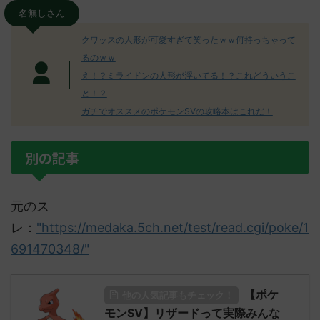
名無しさん
クワッスの人形が可愛すぎて笑ったｗｗ何持っちゃって
るのｗｗ
え！？ミライドンの人形が浮いてる！？これどういうこ
と！？
ガチでオススメのポケモンSVの攻略本はこれだ！
別の記事
元のス
レ：
"https://medaka.5ch.net/test/read.cgi/poke/1
691470348/"
【ポケ
他の人気記事もチェック！
モンSV】リザードって実際みんな