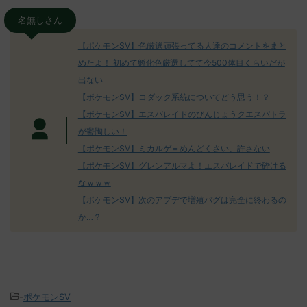
名無しさん
【ポケモンSV】色厳選頑張ってる人達のコメントをまと
めたよ！ 初めて孵化色厳選してて今500体目くらいだが
出ない
【ポケモンSV】コダック系統についてどう思う！？
【ポケモンSV】エスバレイドのびんじょうクエスパトラ
が鬱陶しい！
【ポケモンSV】ミカルゲ＝めんどくさい、許さない
【ポケモンSV】グレンアルマよ！エスバレイドで砕ける
なｗｗｗ
【ポケモンSV】次のアプデで増殖バグは完全に終わるの
か…？
-
ポケモンSV