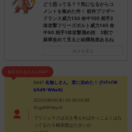
どう思ってる？？気になるからコ
メントを集めた件！ 前作ブリザー
ドランス威力130 命中100 相手2
体攻撃フリーズボルト威力140 命
中90 相手1体攻撃溜め技 3割で
麻痺改めて見ると結構格差あるね
続きを見る
反応される人さん0447
名無しさん、君に決めた！ (ﾜｯﾁｮｲW
0447
b5d9-WAeA)
2023/08/09(水) 00:39:05.99
ID:gzK9PWyc0
ブリジュラスは元を考えればかっこよくはな
ってるだろ橋形態はださいが