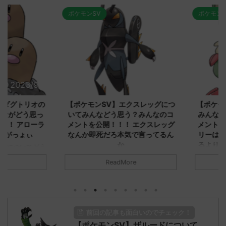
ポケモンSV
ポケモンSV
2023/9/8
2023/9/8
ダグトリオの
【ポケモンSV】エクスレッグにつ
【ポケモン
ながどう思っ
いてみんなどう思う？みんなのコ
みんなどう
！ アローラ
メントを公開！！！ エクスレッグ
メントを集
がっょぃ
なんか即死だろ本気で言ってるん
リーはバタ
か
るよりビビ
についてどう
トラさ
元のス
みんなは「エクスレッグ」についてど
ReadMore
.net/test/re
う思ってる？ 初めの記事 元のス
みんなは「
930/" 名無しさ
レ："https://medaka.5ch.net/test/re
思ってる？ 
さん、君に決め
ad.cgi/poke/1687575951/" 名無しさ
レ："https://
z)
ん0890 0890 名無しさん、君に決め
ad.cgi/pok
た！ (ﾜｯﾁｮｲW d56d-NwUu)
る人さん062
前回の記事も面白いのでチェック！
O9iU0 リージョ
2023/06/28(水)
に決めた！ (ｱｳ
だただダグト
【ポケモンSV】ザルードについて
01:07:00.69ID:oUI00NrJ0 エクスレ
2023/06/27