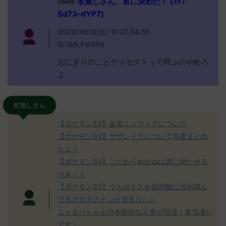
名無しさん、君に決めた！ (ｽｯﾌﾟ
0849
Sd73-dYP7)
2023/06/10(土) 10:27:34.55
ID:2kfLFWS0d
おにぎりのことゲノセクトって呼ぶのやめろ
よ
名無しさん
【ポケモンSV】金策ニンフィアについて
【ポケモンSV】サザンドラについて再度まとめ
たよ！
【ポケモンSV】こだわりめがねは誰に持たせる
べき！？
【ポケモンSV】ウルガモスを仮想敵に岩封積ん
でるデカヌチャンが居るらしい
ニャオハちゃんの本格的な人形が登場！本当凄い
です！