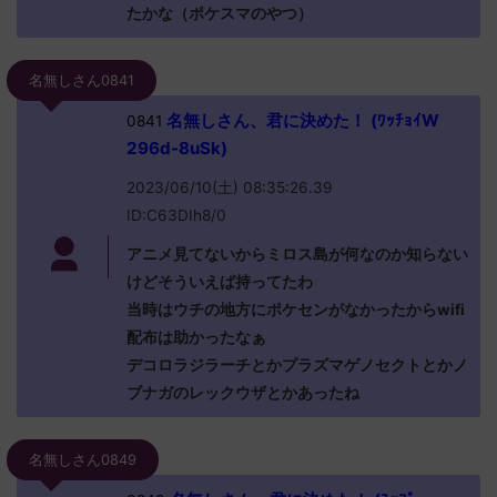
たかな（ポケスマのやつ）
名無しさん0841
名無しさん、君に決めた！ (ﾜｯﾁｮｲW
0841
296d-8uSk)
2023/06/10(土) 08:35:26.39
ID:C63DIh8/0
アニメ見てないからミロス島が何なのか知らない
けどそういえば持ってたわ
当時はウチの地方にポケセンがなかったからwifi
配布は助かったなぁ
デコロラジラーチとかプラズマゲノセクトとかノ
ブナガのレックウザとかあったね
名無しさん0849