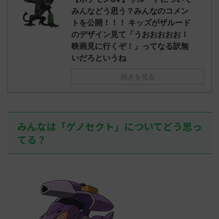
されたウミト
ッグヘルムかっこいいから助かる 名
08:19:23.
みんなどう思う？みんなのコメン
ん0702
無しさん0971 0971 名無しさん、君に
え忘れたガ
トを公開！！！ キッズがザルード
めた！ (ﾜｯﾁ
決めた！ (ﾜｯﾁｮｲW b524-NwUu)
たラウドボーン
のデザイン見て「うおおおおお！
2023/06/28(水 ...
しさん0624
映画見に行くぞ！」ってなる訳無
決めた！ (ﾜｯﾁｮ
いだろというね
続きを見る
みんなは「ゲノセクト」についてどう思っ
てる？