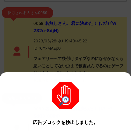
反応される人さん0059
名無しさん、君に決めた！ (ﾜｯﾁｮｲW
0059
232c-8djN)
2023/06/28(水) 19:43:45.22
ID:r6YxMAEp0
フェアリーって後付けタイプなのになぜかなんも
悪いことしてない虫まで被害及んでるのはゲーフ
リは虫タイプ嫌いなんだろうな
伝説も幻も虫タイプいないし
名無しさん0060
名無しさん、君に決めた！ (ｽﾌﾟｰﾌﾟ
0060
Sd03-0BIM)
広告ブロックを検出しました。
2023/06/28(水) 19:45:02.30