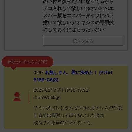
の下位互換みたいになってるから
テコ入れして欲しいねオバヒのエ
スパー版をエスパータイプにバラ
撒いて欲しいデオキシスの専用技
にしておくにはもったいない
続きを見る
反応される人さん0297
名無しさん、君に決めた！ (ﾜｯﾁｮｲ
0297
5189-C6j3)
2023/06/19(月) 19:36:49.92
ID:/iYWU59g0
そういえばレシラムゼクロムキュレムが分裂
する前の形態って出てないんだよね
改造される前のゲノセクトも