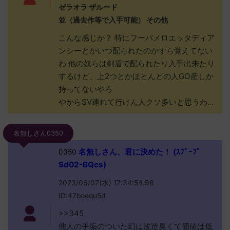
ゼラオラ ザルード
並（過去作等で入手可能） その他
こんな感じか？ 特にフーパメロエッタディア
ンシーとかいつ配られたのかすら覚えてない
わ 他の奴らは剣盾で配られたり入手出来たり
するけど、上2つとかほとんどの人GO産しか
持ってないやろ
やからSV連れて行けん人クソ多いと思うわ…
名無しさん0350
名無しさん、君に決めた！ (ｽﾌﾟｰﾌﾟ
0350
Sd02-BQcs)
2023/06/07(水) 17:34:54.98
ID:47boequ5d
>>345
他人の手垢のついた幻は改造臭くて価値は低