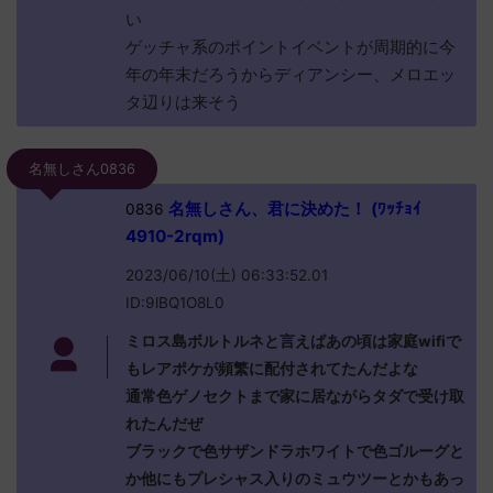
い
ゲッチャ系のポイントイベントが周期的に今
年の年末だろうからディアンシー、メロエッ
タ辺りは来そう
名無しさん0836
名無しさん、君に決めた！ (ﾜｯﾁｮｲ
0836
4910-2rqm)
2023/06/10(土) 06:33:52.01
ID:9lBQ1O8L0
ミロス島ボルトルネと言えばあの頃は家庭wifiで
もレアポケが頻繁に配付されてたんだよな
通常色ゲノセクトまで家に居ながらタダで受け取
れたんだぜ
ブラックで色サザンドラホワイトで色ゴルーグと
か他にもプレシャス入りのミュウツーとかもあっ