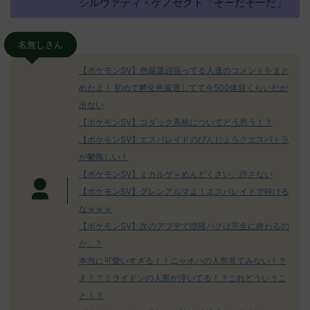
シルヴァディ・ゲノセクト「そーだそーだ」
名無しさん
【ポケモンSV】色厳選頑張ってる人達のコメントをまと
めたよ！ 初めて孵化色厳選してて今500体目くらいだが
出ない
【ポケモンSV】コダック系統についてどう思う！？
【ポケモンSV】エスバレイドのびんじょうクエスパトラ
が鬱陶しい！
【ポケモンSV】ミカルゲ＝めんどくさい、許さない
【ポケモンSV】グレンアルマよ！エスバレイドで砕ける
なｗｗｗ
【ポケモンSV】次のアプデで増殖バグは完全に終わるの
か…？
本当に可愛いすぎる！！ニャオハの人形見てみない！？
え！？ミライドンの人形が浮いてる！？これどういうこ
と！？