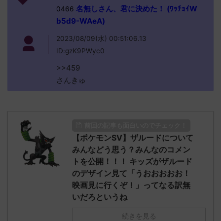
名無しさん、君に決めた！ (ﾜｯﾁｮｲW
0466
b5d9-WAeA)
2023/08/09(水) 00:51:06.13
ID:gzK9PWyc0
>>459
さんきゅ
前回の記事も面白いのでチェック！
【ポケモンSV】ザルードについて
みんなどう思う？みんなのコメン
トを公開！！！ キッズがザルード
のデザイン見て「うおおおおお！
映画見に行くぞ！」ってなる訳無
いだろというね
続きを見る