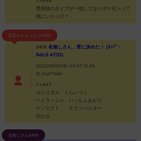
>>444
専用技のタイプが一致してないポケモンって
他にいたっけ？
反応される人さん0459
名無しさん、君に決めた！ (ｽｯﾌﾟｰ
0459
Sdc3-kT/O)
2023/08/09(水) 00:47:13.45
ID:zIq417aKd
>>447
カジリガメ くらいつく
ヘイラッシャ いっちょあがり
ゲノセクト テクノバスター
位かな
名無しさん0466