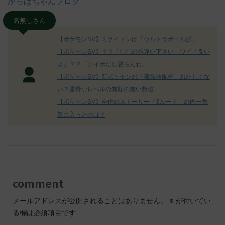
かっぱちゃんブログ
名無しさん
【ポケモンSV】ミライドンは「ウルトラボール派」
【ポケモンSV】？？「〇〇の色違い下さい」ワイ「良い
よ」？？「クイボだし要らんわ」
【ポケモンSV】新ポケモンの「種族値配分」おかしくな
い？露骨なレベルの無駄の無い数値
【ポケモンSV】今作のストーリー「3ルート」の内一番
気に入ったのは？
comment
メールアドレスが公開されることはありません。
※
が付いてい
る欄は必須項目です