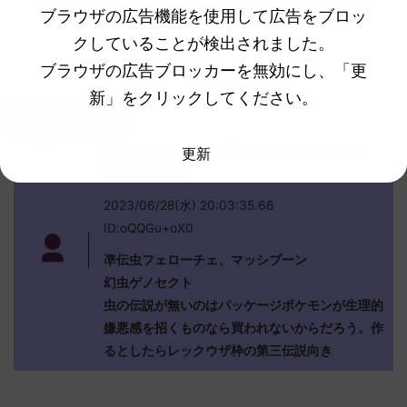
ID:iPF/ORGsd
ブラウザの広告機能を使用して広告をブロッ
>>59
クしていることが検出されました。
ゲノセクト「」
ブラウザの広告ブロッカーを無効にし、「更
新」をクリックしてください。
名無しさん0061
名無しさん、君に決めた！ (ﾜｯﾁｮｲW
0061
更新
4b2c-6PVf)
2023/06/28(水) 20:03:35.66
ID:oQQGu+oX0
凖伝虫フェローチェ、マッシブーン
幻虫ゲノセクト
虫の伝説が無いのはパッケージポケモンが生理的
嫌悪感を招くものなら買われないからだろう。作
るとしたらレックウザ枠の第三伝説向き