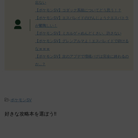
出ない
【ポケモンSV】コダック系統についてどう思う！？
【ポケモンSV】エスバレイドのびんじょうクエスパトラ
が鬱陶しい！
【ポケモンSV】ミカルゲ＝めんどくさい、許さない
【ポケモンSV】グレンアルマよ！エスバレイドで砕ける
なｗｗｗ
【ポケモンSV】次のアプデで増殖バグは完全に終わるの
か…？
-
ポケモンSV
好きな攻略本を選ぼう!!