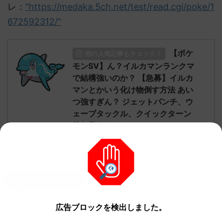
レ：
"https://medaka.5ch.net/test/read.cgi/poke/1
672592312/"
【ポケ
他の人気記事もチェック！
モンSV】ん？イルカマンランクマ
で結構強いのか？ 【急募】イルカ
マンとかいう化け物倒す方法 あい
つ強すぎん？ ジェットパンチ、ウ
ェーブタックル、クイックターン
後何覚えてんの？
続きを見る
反応される人さん100
名無しさん、君に決めた！ (ﾜｯﾁｮｲW
100
広告ブロックを検出しました。
8b24-jRTn)
2023/01/02(月)