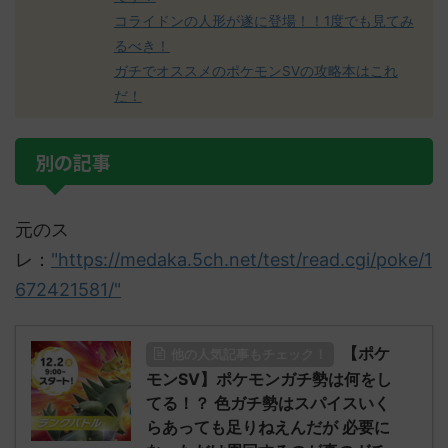
コライドンの人形が遂に登場！！1度でも見てみ
るべき！
ガチでオススメのポケモンSVの攻略本はこれ
だ！
別の記事
元のス
レ：
"https://medaka.5ch.net/test/read.cgi/poke/1
672421581/"
【ポケ
他の人気記事もチェック！
モンSV】ポケモンガチ勢は何をし
てる！？ 色ガチ勢はスパイスいく
らあっても足りねえんだが 必要に