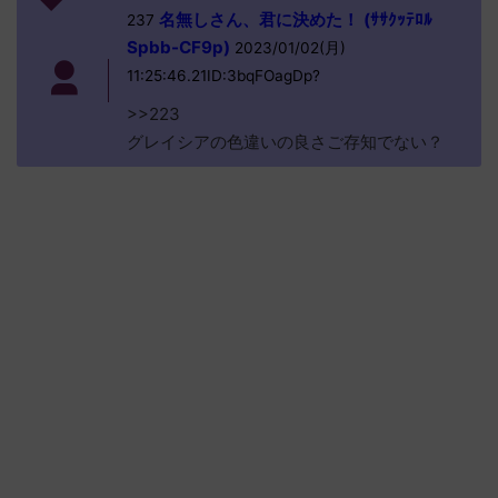
名無しさん、君に決めた！ (ｻｻｸｯﾃﾛﾙ
237
Spbb-CF9p)
2023/01/02(月)
11:25:46.21ID:3bqFOagDp?
>>223
グレイシアの色違いの良さご存知でない？