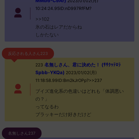
MMb6-C9Ar)
2023/01/02(月)
10:24:24.95ID:nD997RfFM?
>>102
氷の石はレアだからね
しかたない
反応される人さん223
名無しさん、君に決めた！ (ｻｻｸｯﾃﾛﾗ
223
Spbb-YKQa)
2023/01/02(月)
11:18:58.99ID:Bm2kJrOPp?>>237
ブイズ進化系の色違いはどれも「体調悪い
の？」
ってなるわ
ブラッキーだけ好きだけど
名無しさん237