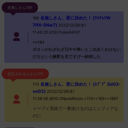
名無しさん186
名無しさん、君に決めた！ (ﾜｯﾁｮｲW
186
7ff4-5Nw7)
2022/12/28(水)
11:49:20.61ID:FioloHHF0?
>>181
ボタンがわざわざ日中や寒いとこ出歩くわけない
だろという解釈を見てすげー納得した
反応される人さん170
名無しさん、君に決めた！ (ｽﾌﾟﾌﾟ Sd03-
170
voG2)
2022/12/28(水)
11:38:36.80ID:ONpxbRkUd>>174>>183>>189?
イーブイ系統で一番抜けるのはニンフィアな
のに