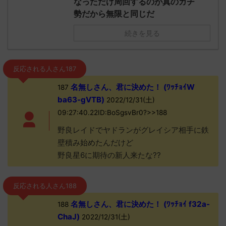
なっただけ周回するのが真のガチ
勢だから無限と同じだ
続きを見る
反応される人さん187
名無しさん、君に決めた！ (ﾜｯﾁｮｲW
187
ba63-gVTB)
2022/12/31(土)
09:27:40.22ID:BoSgsvBr0?>>188
野良レイドでヤドランがグレイシア相手に鉄
壁積み始めたんだけど
野良星6に期待の新人来たな??
反応される人さん188
名無しさん、君に決めた！ (ﾜｯﾁｮｲ f32a-
188
ChaJ)
2022/12/31(土)