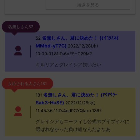
続きを見る
名無しさん52
名無しさん、君に決めた！ (ｵｲｺﾗﾐﾈｵ
52
MMbd-yT7C)
2022/12/28(水)
10:09:01.81ID:6vES+G29M?
キルリアとグレイシア飼いたい
反応される人さん181
名無しさん、君に決めた！ (ｱｳｱｳｳｰ
181
Sab3-HuSE)
2022/12/28(水)
11:45:36.11ID:4qdPGYQIa>>186?
グレイシアもエーフィも公式のブイブイパに
選ばれなかった負け組なんだよなあ