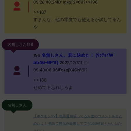
09:28:40.24ID:1gkgT2x60?>>196
>>187
すまんな、他の零度でも使えるか試してるん
や
名無しさん196
名無しさん、君に決めた！ (ﾜｯﾁｮｲW
196
bb46-6P1f)
2022/12/31(土)
09:40:06.96ID:+gjX4GNV0?
>>188
せめてド忘れしろよ
名無しさん
【ポケモンSV】色厳選頑張ってる人達のコメントをまと
めたよ！ 初めて孵化色厳選してて今500体目くらいだが
出ない