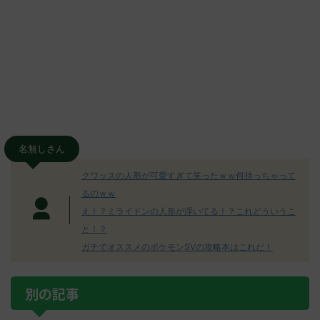
名無しさん
クワッスの人形が可愛すぎて笑ったｗｗ何持っちゃって
るのｗｗ
え！？ミライドンの人形が浮いてる！？これどういうこ
と！？
ガチでオススメのポケモンSVの攻略本はこれだ！
別の記事