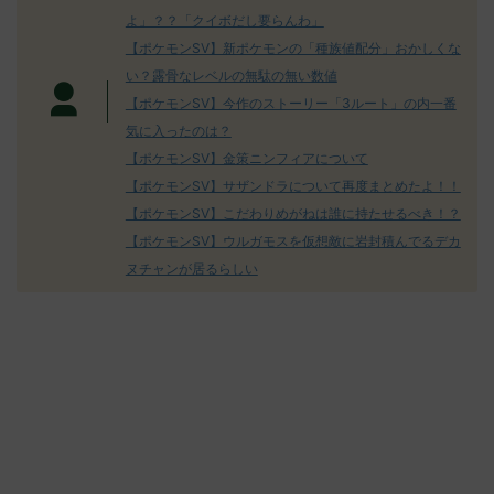
決めた！ (ﾜｯﾁｮ
よ」？？「クイボだし要らんわ」
【ポケモンSV】新ポケモンの「種族値配分」おかしくな
い？露骨なレベルの無駄の無い数値
【ポケモンSV】今作のストーリー「3ルート」の内一番
気に入ったのは？
【ポケモンSV】金策ニンフィアについて
【ポケモンSV】サザンドラについて再度まとめたよ！！
【ポケモンSV】こだわりめがねは誰に持たせるべき！？
【ポケモンSV】ウルガモスを仮想敵に岩封積んでるデカ
ヌチャンが居るらしい