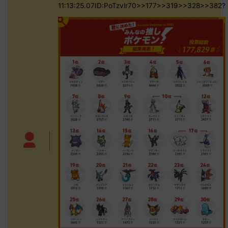
11:13:25.07ID:PoTzvlr70>>177>>319>>328>>382?