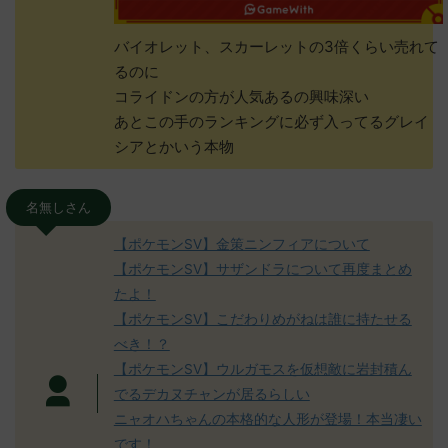
バイオレット、スカーレットの3倍くらい売れて
るのに
コライドンの方が人気あるの興味深い
あとこの手のランキングに必ず入ってるグレイ
シアとかいう本物
名無しさん
【ポケモンSV】金策ニンフィアについて
【ポケモンSV】サザンドラについて再度まとめ
たよ！
【ポケモンSV】こだわりめがねは誰に持たせる
べき！？
【ポケモンSV】ウルガモスを仮想敵に岩封積ん
でるデカヌチャンが居るらしい
ニャオハちゃんの本格的な人形が登場！本当凄い
です！