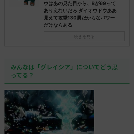
え忘れたガ
ウはあの見た目から、Bが69って
めた！ (ﾜｯﾁ
決めた！ (ﾜｯﾁｮｲW b524-NwUu)
たラウドボーン
ありえないだろ ダイオウドウああ
2023/06/28(水 ...
しさん0624
見えて攻撃130属だからなパワー
決めた！ (ﾜｯﾁｮ
だけならある
続きを見る
みんなは「グレイシア」についてどう思
ってる？