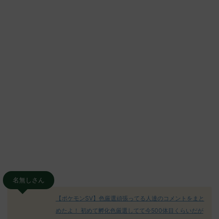
名無しさん
【ポケモンSV】色厳選頑張ってる人達のコメントをまと
めたよ！ 初めて孵化色厳選してて今500体目くらいだが