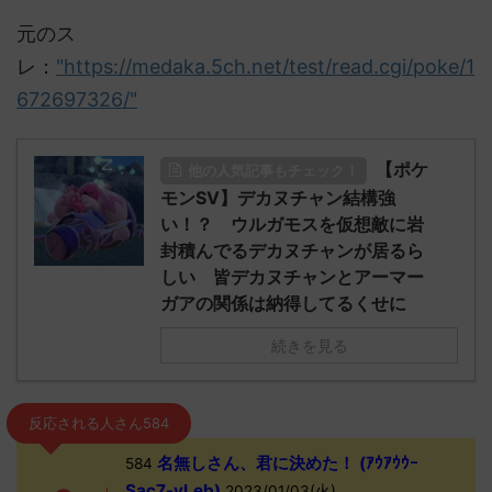
元のス
レ：
"https://medaka.5ch.net/test/read.cgi/poke/1
672697326/"
【ポケ
他の人気記事もチェック！
モンSV】デカヌチャン結構強
い！？ ウルガモスを仮想敵に岩
封積んでるデカヌチャンが居るら
しい 皆デカヌチャンとアーマー
ガアの関係は納得してるくせに
続きを見る
反応される人さん584
名無しさん、君に決めた！ (ｱｳｱｳｳｰ
584
Sac7-yLeb)
2023/01/03(火)