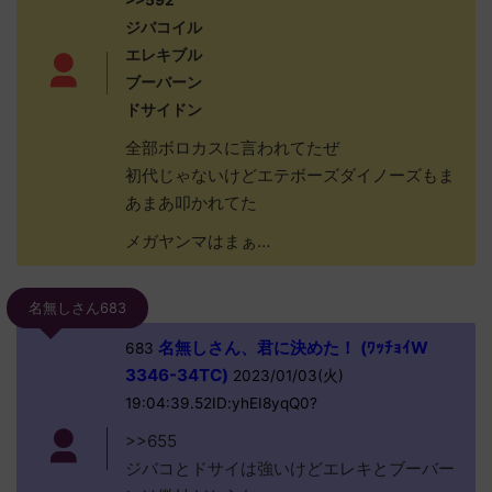
ジバコイル
エレキブル
ブーバーン
ドサイドン
全部ボロカスに言われてたぜ
初代じゃないけどエテボーズダイノーズもま
あまあ叩かれてた
メガヤンマはまぁ…
名無しさん683
名無しさん、君に決めた！ (ﾜｯﾁｮｲW
683
3346-34TC)
2023/01/03(火)
19:04:39.52ID:yhEI8yqQ0?
>>655
ジバコとドサイは強いけどエレキとブーバー