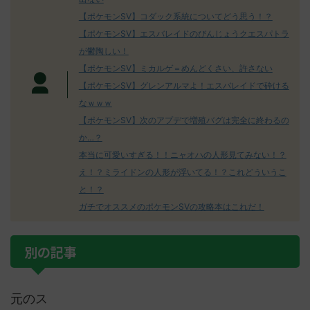
【ポケモンSV】コダック系統についてどう思う！？
【ポケモンSV】エスバレイドのびんじょうクエスパトラ
が鬱陶しい！
【ポケモンSV】ミカルゲ＝めんどくさい、許さない
【ポケモンSV】グレンアルマよ！エスバレイドで砕ける
なｗｗｗ
【ポケモンSV】次のアプデで増殖バグは完全に終わるの
か…？
本当に可愛いすぎる！！ニャオハの人形見てみない！？
え！？ミライドンの人形が浮いてる！？これどういうこ
と！？
ガチでオススメのポケモンSVの攻略本はこれだ！
別の記事
元のス