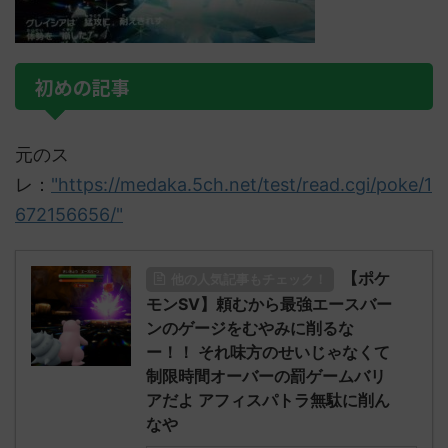
初めの記事
元のス
レ：
"https://medaka.5ch.net/test/read.cgi/poke/1
672156656/"
【ポケ
他の人気記事もチェック！
モンSV】頼むから最強エースバー
ンのゲージをむやみに削るな
ー！！ それ味方のせいじゃなくて
制限時間オーバーの罰ゲームバリ
アだよ アフィスパトラ無駄に削ん
なや