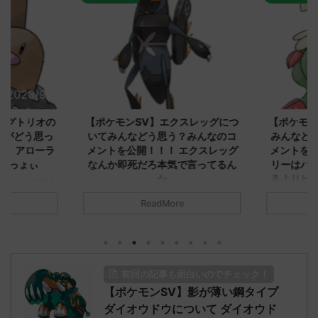
2023/9/8
2023/9/8
ダグトリオの
【ポケモンSV】エクスレッグにつ
【ポケモン
ながどう思っ
いてみんなどう思う？みんなのコ
みんなどう
！ アローラ
メントを公開！！！ エクスレッグ
メントを集
がっょぃ
なんか即死だろ本気で言ってるん
リーはバタ
か
るよりビビ
についてどう
トラさ
元のス
みんなは「エクスレッグ」についてど
ReadMore
.net/test/re
う思ってる？ 初めの記事 元のス
みんなは「
930/" 名無しさ
レ："https://medaka.5ch.net/test/re
思ってる？ 
さん、君に決め
ad.cgi/poke/1687575951/" 名無しさ
レ："https://
z)
ん0890 0890 名無しさん、君に決め
ad.cgi/pok
た！ (ﾜｯﾁｮｲW d56d-NwUu)
る人さん062
前回の記事も面白いのでチェック！
O9iU0 リージョ
2023/06/28(水)
に決めた！ (ｱｳ
だただダグト
【ポケモンSV】影が薄い鋼タイプ
01:07:00.69ID:oUI00NrJ0 エクスレ
2023/06/27
されたウミト
ッグヘルムかっこいいから助かる 名
08:19:23.
ダイオウドウについて ダイオウド
ん0702
無しさん0971 0971 名無しさん、君に