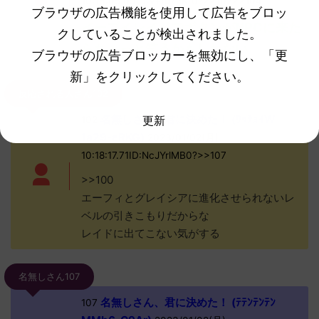
10:16:05.09ID:V+tu7nKr0?>>102>>104
ブラウザの広告機能を使用して広告をブロッ
イーブイレイドでボタンがNPCに来た
クしていることが検出されました。
らちょっと笑うかもしれない
ブラウザの広告ブロッカーを無効にし、「更
新」をクリックしてください。
反応される人さん102
名無しさん、君に決めた！ (ﾜｯﾁｮｲW
更新
102
1a29-eRKG)
2023/01/02(月)
10:18:17.71ID:NcJYrlMB0?>>107
>>100
エーフィとグレイシアに進化させられないレ
ベルの引きこもりだからな
レイドに出てこない気がする
名無しさん107
名無しさん、君に決めた！ (ﾃﾃﾝﾃﾝﾃﾝ
107