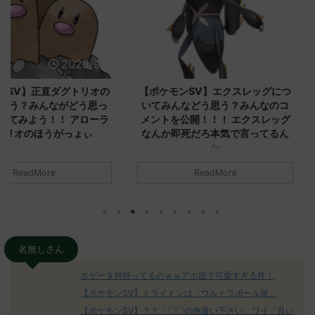
2023/9/8
2023/9/8
ダグトリオの
【ポケモンSV】エクスレッグにつ
【ポケモン
ながどう思っ
いてみんなどう思う？みんなのコ
みんなどう
！ アローラ
メントを公開！！！ エクスレッグ
メントを集
がっょぃ
なんか即死だろ本気で言ってるん
リーはバタ
か
るよりビビ
についてどう
トラさ
元のス
みんなは「エクスレッグ」についてど
ReadMore
.net/test/re
う思ってる？ 初めの記事 元のス
みんなは「
930/" 名無しさ
レ："https://medaka.5ch.net/test/re
思ってる？ 
さん、君に決め
ad.cgi/poke/1687575951/" 名無しさ
レ："https://
z)
ん0890 0890 名無しさん、君に決め
ad.cgi/pok
た！ (ﾜｯﾁｮｲW d56d-NwUu)
る人さん062
O9iU0 リージョ
2023/06/28(水)
に決めた！ (ｱｳ
名無しさん
だただダグト
01:07:00.69ID:oUI00NrJ0 エクスレ
2023/06/27
されたウミト
ッグヘルムかっこいいから助かる 名
08:19:23.
ホゲータ何持ってるのｗｗアホ面で可愛すぎる件！
ん0702
無しさん0971 0971 名無しさん、君に
え忘れたガ
【ポケモンSV】ミライドンは「ウルトラボール派」
めた！ (ﾜｯﾁ
決めた！ (ﾜｯﾁｮｲW b524-NwUu)
たラウドボーン
【ポケモンSV】？？「〇〇の色違い下さい」ワイ「良い
2023/06/28(水 ...
しさん0624