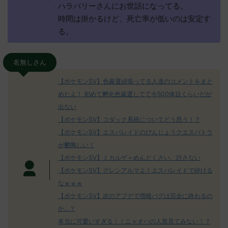
ハラバリーさんにお世話になってる。
時間は掛かるけど、死亡率が低いのは安定す
る。
名無しさん
【ポケモンSV】色厳選頑張ってる人達のコメントをまと
めたよ！ 初めて孵化色厳選してて今500体目くらいだが
出ない
【ポケモンSV】コダック系統についてどう思う！？
【ポケモンSV】エスバレイドのびんじょうクエスパトラ
が鬱陶しい！
【ポケモンSV】ミカルゲ＝めんどくさい、許さない
【ポケモンSV】グレンアルマよ！エスバレイドで砕ける
なｗｗｗ
【ポケモンSV】次のアプデで増殖バグは完全に終わるの
か…？
本当に可愛いすぎる！！ニャオハの人形見てみない！？