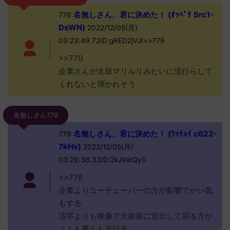
名無しさん、君に決めた！ (ｵｯﾍﾟｹ Src1-
776
DsWN)
2022/12/05(月)
03:23:49.72ID:gRED2jVJr>>779
>>770
企業さんが太鼓マリルリみたいに流行らして
くれないと弾かれそう
名無しさん779
名無しさん、君に決めた！ (ﾜｯﾁｮｲ c622-
779
7kHv)
2022/12/05(月)
03:29:36.33ID:2kJVatQy0
>>776
企業よりユーチューバーの方が影響でかい気
もする
活字よりも映像で大袈裟に宣伝して回る方が
よくも悪くも流行る