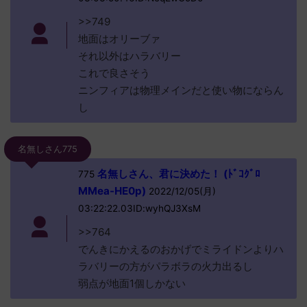
>>749
地面はオリーブァ
それ以外はハラバリー
これで良さそう
ニンフィアは物理メインだと使い物にならん
し
名無しさん775
名無しさん、君に決めた！ (ﾄﾞｺｸﾞﾛ
775
MMea-HE0p)
2022/12/05(月)
03:22:22.03ID:wyhQJ3XsM
>>764
でんきにかえるのおかげでミライドンよりハ
ラバリーの方がパラボラの火力出るし
弱点が地面1個しかない