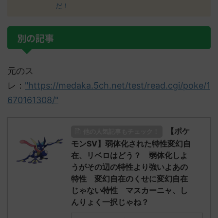
だ！
別の記事
元のス
レ：
"https://medaka.5ch.net/test/read.cgi/poke/1
670161308/"
【ポケ
他の人気記事もチェック！
モンSV】弱体化された特性変幻自
在、リベロはどう？ 弱体化しよ
うがその辺の特性より強いよあの
特性 変幻自在のくせに変幻自在
じゃない特性 マスカーニャ、し
んりょく一択じゃね？