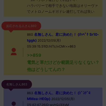
ハラバリーで相手できない地面はオリーヴァ
でメトロノームギガドレ連打してれば良い
反応される人さん860
名無しさん、君に決めた！ (ｵｯﾍﾟｹ Sr10-
860
tggk)
2022/12/05(月)
05:39:15.51ID:htTc/vCMr>>863
>>859
電気と草だけどか範囲足りなくない？
他はどうしてんの？
名無しさん863
名無しさん、君に決めた！ (ﾄﾞｺｸﾞﾛ
863
MMea-HE0p)
2022/12/05(月)
05:42:47.26ID:wyhQJ3XsM