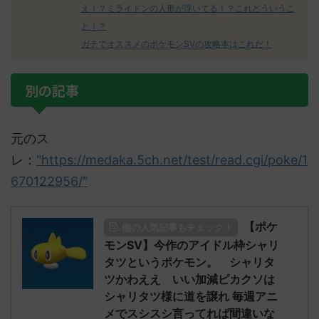
え！？ミライドンの人形が浮いてる！？これどういうこ
と！？
ガチでオススメのポケモンSVの攻略本はこれだ！
別の記事
元のス
レ：
"https://medaka.5ch.net/test/read.cgi/poke/1
670122956/"
【ポケ
他の人気記事もチェック！
モンSV】今作のアイドル枠シャリ
タツというポケモン。 シャリタ
ツかわええ いい加減ピカクソは
シャリタツ様に道を譲れ 毎週アニ
メでスシスシ言ってれば間違いな