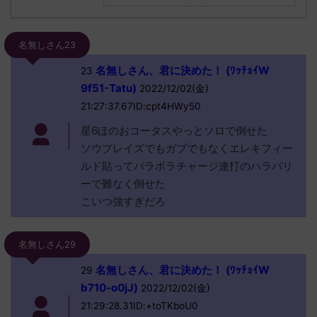
名無しさん23
名無しさん、君に決めた！ (ﾜｯﾁｮｲW
23
9f51-Tatu)
2022/12/02(金)
21:27:37.67ID:cpt4HWy50
星6ほのおコータスやっとソロで倒せた
ソウブレイズでもガブでもなくエレキフィー
ルド貼ってパラボラチャージ連打のハラバリ
ーで難なく倒せた
こいつ強すぎだろ
名無しさん29
名無しさん、君に決めた！ (ﾜｯﾁｮｲW
29
b710-o0jJ)
2022/12/02(金)
21:29:28.31ID:+toTKboU0