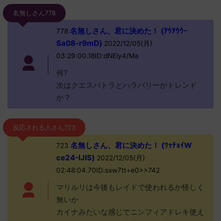
名無しさん778
名無しさん、君に決めた！ (ｱｳｱｳｳｰ
778
Sa08-r9mD)
2022/12/05(月)
03:29:00.18ID:dNEiy4/Ma
何?
次はクエスパトラとハラバリーがトレンド
か？
反応される人さん723
名無しさん、君に決めた！ (ﾜｯﾁｮｲW
723
ce24-IJlS)
2022/12/05(月)
02:48:04.70ID:sxw7tt+e0>>742
マリルリは今後もレイドで使われるか怪しく
無いか
カイナみたいな感じでニンフィアドレキ使え