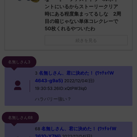
ントにいるからストーリークリア
時にある程度集まってるしな 2周
目の箱じゃない単体コレクレーで
50枚くれるやついたわ
続きを見る
名無しさん3
名無しさん、君に決めた！ (ﾜｯﾁｮｲW
3
4643-g9a5)
2022/12/04(日)
19:30:53.26ID:xQtPW3lq0
ハラバリー強い？
名無しさん68
名無しさん、君に決めた！ (ﾜｯﾁｮｲW
68
3610-Y7Ni)
2022/12/04(日)