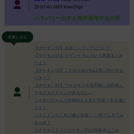
20:07:40.58ID:XiAlsZRg0
ハラバリー出すと相手長考するの草
名無しさん
【ポケモンSV】金策ニンフィアについて
【ポケモンSV】サザンドラについて再度まとめ
たよ！
【ポケモンSV】こだわりめがねは誰に持たせる
べき！？
【ポケモンSV】ウルガモスを仮想敵に岩封積ん
でるデカヌチャンが居るらしい
ニャオハちゃんの本格的な人形が登場！本当凄い
です！
コライドンの人形が遂に登場！！1度でも見てみ
るべき！
ガチでオススメのポケモンSVの攻略本はこれ