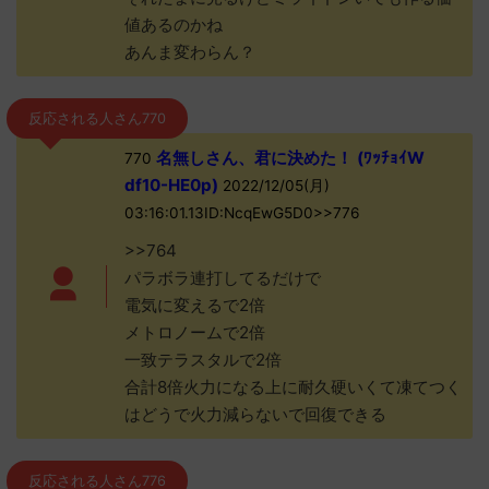
値あるのかね
あんま変わらん？
反応される人さん770
名無しさん、君に決めた！ (ﾜｯﾁｮｲW
770
df10-HE0p)
2022/12/05(月)
03:16:01.13ID:NcqEwG5D0>>776
>>764
パラボラ連打してるだけで
電気に変えるで2倍
メトロノームで2倍
一致テラスタルで2倍
合計8倍火力になる上に耐久硬いくて凍てつく
はどうで火力減らないで回復できる
反応される人さん776