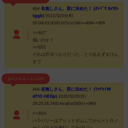
名無しさん、君に決めた！ (ｵｯﾍﾟｹ Sr10-
854
tggk)
2022/12/05(月)
05:06:02.93ID:htTc/vCMr>>858>>859
>>847
強いのか？
>>852
それは作るつもりだった とりあえずまけん
きで
反応される人さん859
名無しさん、君に決めた！ (ﾜｯﾁｮｲW
859
df10-HE0p)
2022/12/05(月)
05:25:26.74ID:NcqEwG5D0>>860
>>854
ハラバリーはアシッドボムしてからメトロノ
ームパラボラ連打してればいい