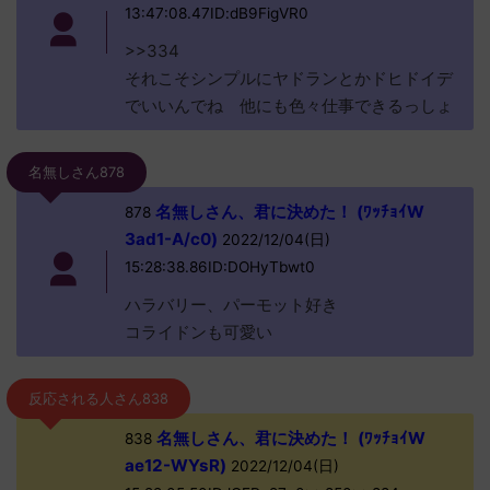
13:47:08.47ID:dB9FigVR0
>>334
それこそシンプルにヤドランとかドヒドイデ
でいいんでね 他にも色々仕事できるっしょ
名無しさん878
名無しさん、君に決めた！ (ﾜｯﾁｮｲW
878
3ad1-A/c0)
2022/12/04(日)
15:28:38.86ID:DOHyTbwt0
ハラバリー、パーモット好き
コライドンも可愛い
反応される人さん838
名無しさん、君に決めた！ (ﾜｯﾁｮｲW
838
ae12-WYsR)
2022/12/04(日)