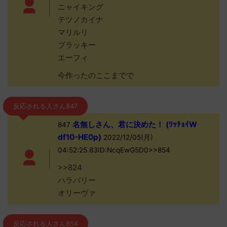
ニャイキング
テツノカイナ
マリルリ
ブラッキー
エーフィ
今作ったのここまでで
反応される人さん847
名無しさん、君に決めた！ (ﾜｯﾁｮｲW
847
df10-HE0p)
2022/12/05(月)
04:52:25.83ID:NcqEwG5D0>>854
>>824
ハラバリー
オリーヴァ
反応される人さん854