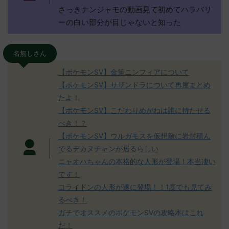
さっきナンジャモの動画見て初めてハラバリ
ーの白い部分が目じゃないと知った
名無しさん
【ポケモンSV】金策ニンフィアについて
【ポケモンSV】サザンドラについて再度まとめ
たよ！
【ポケモンSV】こだわりめがねは誰に持たせる
べき！？
【ポケモンSV】ウルガモスを仮想敵に岩封積ん
でるデカヌチャンが居るらしい
ニャオハちゃんの本格的な人形が登場！本当凄い
です！
コライドンの人形が遂に登場！！1度でも見てみ
るべき！
ガチでオススメのポケモンSVの攻略本はこれ
だ！