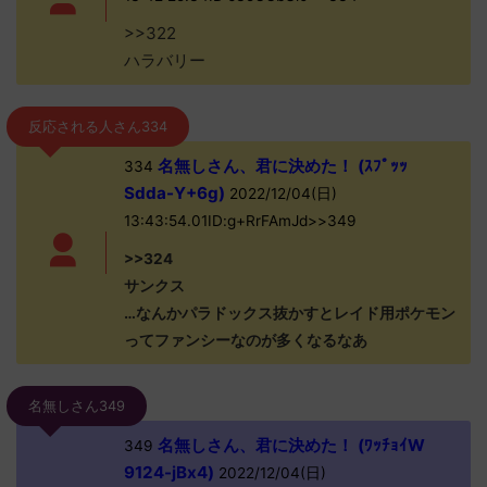
>>322
ハラバリー
反応される人さん334
名無しさん、君に決めた！ (ｽﾌﾟｯｯ
334
Sdda-Y+6g)
2022/12/04(日)
13:43:54.01ID:g+RrFAmJd>>349
>>324
サンクス
…なんかパラドックス抜かすとレイド用ポケモン
ってファンシーなのが多くなるなあ
名無しさん349
名無しさん、君に決めた！ (ﾜｯﾁｮｲW
349
9124-jBx4)
2022/12/04(日)