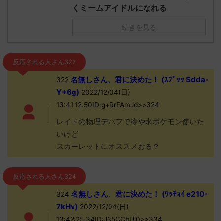
くミームアイドルになれる
続きを見る
反応される人さん322
名無しさん、君に決めた！ (ｽﾌﾟｯｯ Sdda-
322
Y+6g)
2022/12/04(日)
13:41:12.50ID:g+RrFAmJd>>324
レイドの物理デバフで冷や水ポケモン使いた
いけど
スカーレットにオススメおる？
反応される人さん324
名無しさん、君に決めた！ (ﾜｯﾁｮｲ e210-
324
7kHv)
2022/12/04(日)
13:42:25.34ID:J35CCbUl0>>334