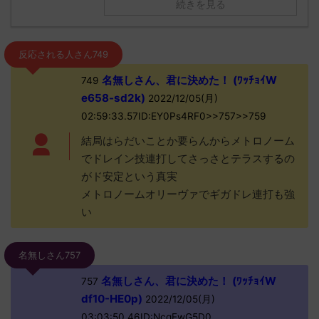
続きを見る
反応される人さん749
名無しさん、君に決めた！ (ﾜｯﾁｮｲW
749
e658-sd2k)
2022/12/05(月)
02:59:33.57ID:EY0Ps4RF0>>757>>759
結局はらだいことか要らんからメトロノーム
でドレイン技連打してさっさとテラスするの
がド安定という真実
メトロノームオリーヴァでギガドレ連打も強
い
名無しさん757
名無しさん、君に決めた！ (ﾜｯﾁｮｲW
757
df10-HE0p)
2022/12/05(月)
03:03:50.46ID:NcqEwG5D0