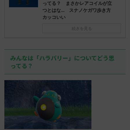
え忘れたガ
ってる？ まさかレアコイルが立
めた！ (ﾜｯﾁ
決めた！ (ﾜｯﾁｮｲW b524-NwUu)
たラウドボーン
つとはな… スナノケガワ歩き方
2023/06/28(水 ...
しさん0624
カッコいい
決めた！ (ﾜｯﾁｮ
続きを見る
みんなは「ハラバリー」についてどう思
ってる？