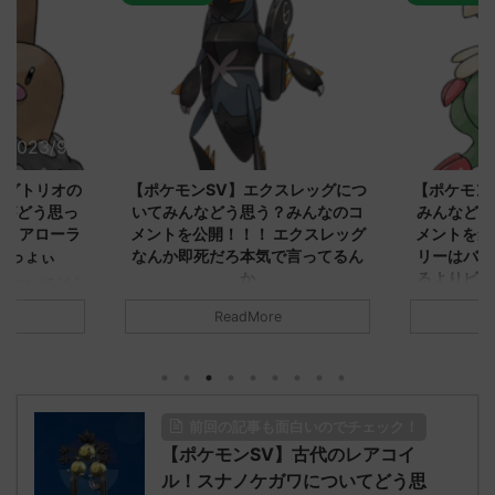
2023/9/8
2023/9/8
ダグトリオの
【ポケモンSV】エクスレッグにつ
【ポケモン
ながどう思っ
いてみんなどう思う？みんなのコ
みんなどう
！ アローラ
メントを公開！！！ エクスレッグ
メントを集
がっょぃ
なんか即死だろ本気で言ってるん
リーはバタ
か
るよりビビ
についてどう
トラさ
元のス
みんなは「エクスレッグ」についてど
ReadMore
.net/test/re
う思ってる？ 初めの記事 元のス
みんなは「
930/" 名無しさ
レ："https://medaka.5ch.net/test/re
思ってる？ 
さん、君に決め
ad.cgi/poke/1687575951/" 名無しさ
レ："https://
z)
ん0890 0890 名無しさん、君に決め
ad.cgi/pok
た！ (ﾜｯﾁｮｲW d56d-NwUu)
る人さん062
前回の記事も面白いのでチェック！
O9iU0 リージョ
2023/06/28(水)
に決めた！ (ｱｳ
だただダグト
【ポケモンSV】古代のレアコイ
01:07:00.69ID:oUI00NrJ0 エクスレ
2023/06/27
されたウミト
ッグヘルムかっこいいから助かる 名
08:19:23.
ル！スナノケガワについてどう思
ん0702
無しさん0971 0971 名無しさん、君に