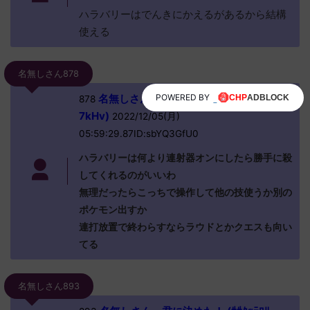
ハラバリーはでんきにかえるがあるから結構
使える
名無しさん878
名無しさん、君に決めた！ (ﾜｯﾁｮｲ 03bc-
POWERED BY
878
7kHv)
2022/12/05(月)
05:59:29.87ID:sbYQ3GfU0
ハラバリーは何より連射器オンにしたら勝手に殺
してくれるのがいいわ
無理だったらこっちで操作して他の技使うか別の
ポケモン出すか
連打放置で終わらすならラウドとかクエスも向い
てる
名無しさん893