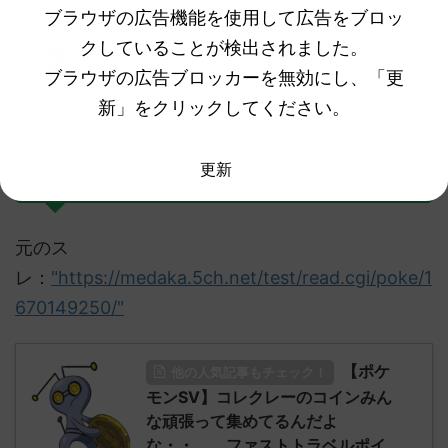
ブラウザの広告機能を使用して広告をブロッ
クワッスの人形が可愛すぎて笑ったｗｗ何持っちゃって
るのｗｗ
クしていることが検出されました。
え！？ミライドンの人形が浮いてる！？これどういうこ
ブラウザの広告ブロッカーを無効にし、「更
と！？
新」をクリックしてください。
ガチでオススメのポケモンSVの攻略本はこれだ！
更新
別の記事
元のス
レ：
"https://medaka.5ch.net/test/read.cgi/poke/1
670149250/"
【ポケ
他の人気記事もチェック！
モンSV】コレクレーのコインみん
な頑張って集めてるんだよ
な・・。 ファストトラベルポイ