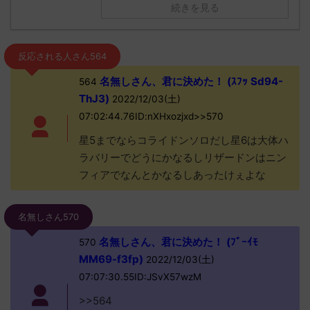
続きを見る
反応される人さん564
名無しさん、君に決めた！ (ｽﾌｯ Sd94-
564
ThJ3)
2022/12/03(土)
07:02:44.76ID:nXHxozjxd>>570
星5までならコライドンソロだし星6は大体ハ
ラバリーでどうにかなるしリザードンはニン
フィアでなんとかなるしあったけぇよな
名無しさん570
名無しさん、君に決めた！ (ﾌﾞｰｲﾓ
570
MM69-f3fp)
2022/12/03(土)
07:07:30.55ID:JSvX57wzM
>>564