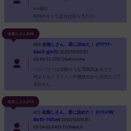
>>860
824のキャラ足せば足りるだろ
名無しさん866
名無しさん、君に決めた！ (ｱｳｱｳｱｰ
866
Sac2-gIxO)
2022/12/05(月)
05:45:32.32ID:3kuKv0+ma
ハラバリーは有能そうな雰囲気あるけど
何よりもミライドンが微妙だから光当たって
るかんじ
名無しさん873
名無しさん、君に決めた！ (ﾜｯﾁｮｲW
873
8b15-765w)
2022/12/05(月)
05:54:02.64ID:T03MpilL0