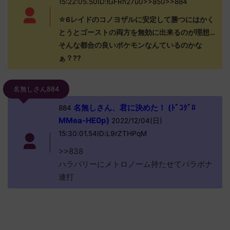
15:22:05.50ID:lGFRn27u0>>850>>884
☆6レイドのコノヨザルに安定して勝つにはかく
とうとゴーストの両方を無効に出来るのが理想…
そんな都合の良いポケモンなんているのかな
ぁ？??
名無しさん884
名無しさん、君に決めた！ (ﾄﾞｺｸﾞﾛ
884
MMea-HE0p)
2022/12/04(日)
15:30:01.54ID:L9rZTHPqM
>>838
ハラバリーにメトロノーム持たせてパラボナ
連打