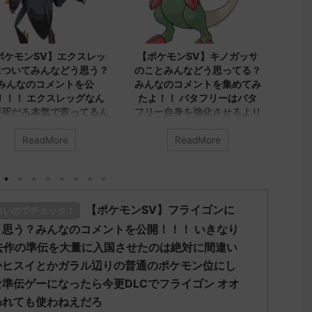
2023/9/8
2023/9/8
2
エクスレッ
【ポケモンSV】キノガッサ
【ポケモンSV】み
どう思う？
のことみんなどう思ってる？
ヤシシについてのコ
トを公
みんなのコメントを集めてみ
集めました！！！ 
ッグなん
たよ！！ バタフリーはバタ
シ、ダブルでトリル
言ってるん
フリー自身を強化させるより
先が1番かもしれな
ビビヨンキノガッサをリスト
レユータンとリキキ
ラさせる方が評価上がる
くないトリル要員だ
e
ReadMore
ReadMore
グ」につい
とつインパクト足り
の記事 元
みんなは「キノガッサ」について
ルでも悪くはなさそ
どう思ってる？ 初めの記事 元の
アヤシシのオンリー
h.net/test
ス
い方がどうにも練れ
75951/" 名
レ："https://medaka.5ch.net/test
【ポケモンSV】フライゴンに
ディプレスさえあれ
白いのでチェック！
 名無しさん、
/read.cgi/poke/1687575951/" 反
ラッシュとの組み合
d56d-
応される人さん0623 0623 名無し
思う？みんなのコメントを公開！！！ いきなり
白くなりそうなん
)
さん、君に決めた！ (ｱｳｱｳｳｰ
去作の準伝を大量に入国させたのは絶対に間違い
NrJ0 エクス
Sa69-sI2x) 2023/06/27(火)
みんなは「アヤシシ」に
かヒスイとかガラル辺りの普通のポケモン位にし
いから助か
08:19:23.39ID:KfVqw9Gna 胞子を
う思ってる？ 初めの記事
準伝ゲーになったら今更DLCでフライゴン オオ
71 名無しさ
覚え忘れたガッサさんあくびを覚
レ："https://medaka.5ch.
W b524-
え忘れたラウドボーンさん (´・
/read.cgi/poke/1685459
われても使わねえだろ
..
ω・｀) 名無しさん0624 0624 名
される人さん0055 005