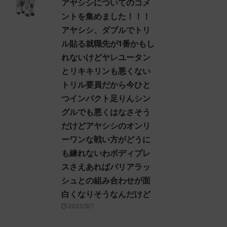
アヤシシについてのコメ
dbf-
れてくんないの酷い 反応される人
ントを集めました！！！
さん0938 0938 名無しさん、君に
アヤシシ、ダブルでトリ
Ffd ヒスイ
決めた！ (ｽﾌﾟｯｯ Sdbf-EFSw) ...
めに、久
ル貼る就職先が1番かもし
み入れ
れないけどヤレユータン
ャンフラ
とリキキリンも悪くない
なる人、
 名無しさ
トリル要員だから今ひと
つインパクト足りんシン
グルでも悪くはなさそう
だけどアヤシシのオンリ
ーワンな戦い方がどうに
も練れないわボディプレ
スさえあればバリアラッ
シュとの組み合わせが面
白くなりそうなんだけど
2023/9/7