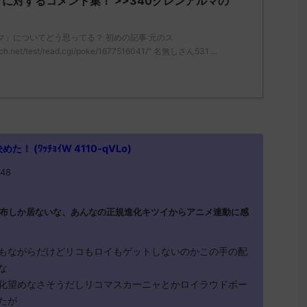
に対するコメント集！ >>340グレンアルマの
マ」についてどう思ってる？ 初めの記事 元のス
ch.net/test/read.cgi/poke/1677516041/" 名無しさん531 ...
 (ﾜｯﾁｮｲW 4110-qVLo)
.48
布しか居ないな、あんなの正規進化キツイからアニメ連動に感
もながらだけどリコもロイもゲットしないのかこの手の配
な
化望めなさそうだしリコマスカーニャとかロイラウドボー
たが