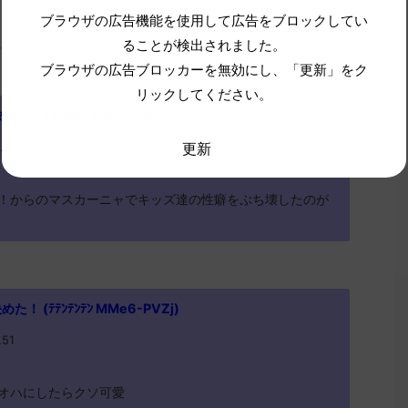
ブラウザの広告機能を使用して広告をブロックしてい
ることが検出されました。
ブラウザの広告ブロッカーを無効にし、「更新」をク
リックしてください。
 (ｱｳｱｳｸｰ MM51-a9jL)
更新
.07
！からのマスカーニャでキッズ達の性癖をぶち壊したのが
 (ﾃﾃﾝﾃﾝﾃﾝ MMe6-PVZj)
.51
オハにしたらクソ可愛