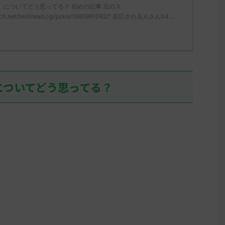
」についてどう思ってる？ 初めの記事 元のス
無しさん、君に決めた！ (ﾜｯﾁｮｲW
ん、君に決めた！ (ｽｯﾌﾟ S
ch.net/test/read.cgi/poke/1685961062/" 反応される人さん04 ...
05 ...
mLoM) 2023/05/31(水)
07:36:52.19ID:+/6Uvh
リージョンを輸送するた
しぶりにヒスイの地に踏
て、アヤシシ様でアイキ
イして目の前が真っ暗に
そこそこいるだろうな…
についてどう思ってる？
ん0 ...