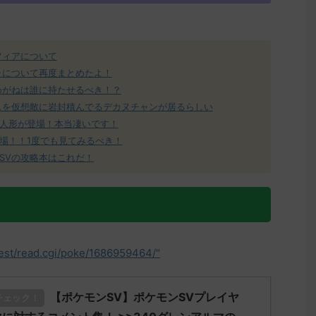
フィアについて
ラについて再度まとめたよ！
めがねは誰に持たせるべき！？
スを仮想敵に岩封積んでるデカヌチャンが居るらしい
人形が登場！本当凄いです！
場！！1度でも見てみるべき！
SVの攻略本はこれだ！
test/read.cgi/poke/1686959464/"
【ポケモンSV】ポケモンSVプレイヤ
チェック！