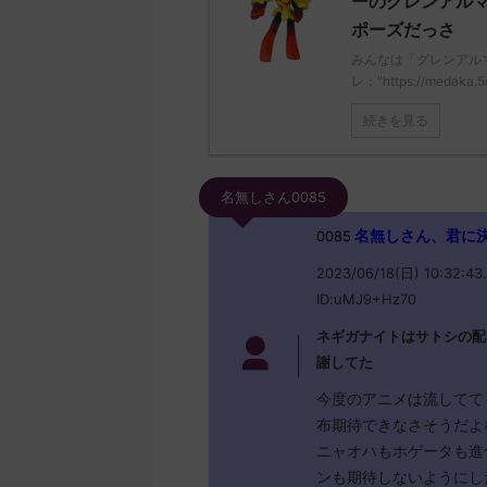
ーのグレンアルマ
ポーズだっさ
みんなは「グレンアル
レ："https://medaka.5
続きを見る
名無しさん0085
名無しさん、君に決めた！
0085
2023/06/18(日) 10:32:43
ID:uMJ9+Hz70
ネギガナイトはサトシの配
謝してた
今度のアニメは流してて
布期待できなさそうだよ
ニャオハもホゲータも進
ンも期待しないようにし