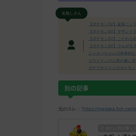
名無しさん
【ポケモンSV】金策ニン
【ポケモンSV】サザンド
【ポケモンSV】こだわり
【ポケモンSV】ウルガモ
ニャオハちゃんの本格的な
コライドンの人形が遂に登
ガチでオススメのポケモン
別の記事
元のスレ：
"https://medaka.5ch.net/
他の人気記事も