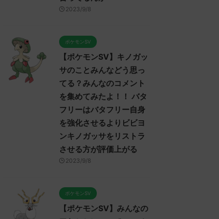
2023/9/8
023/9/7
2023/9/7
20
んなのア
【ポケモンSV】ポケモンSV
【ポケモンSV】みん
ポケモンSV
メントを
プレイヤーのトゲキッスに対
ンムーについてのコメ
【ポケモンSV】キノガッ
アヤシ
するコメント集！ ねばねば
集めました！！！ マ
貼る就職
ネット、そんな悪くなさそう
セグレイブパオツツミ
サのことみんなどう思っ
いけどヤ
ではあるけど上取れたら劇的
か氷パ厨パみたい
てる？みんなのコメント
リンも悪
に有利になれるようなエース
みんなは「マンムー」につ
を集めてみたよ！！ バタ
から今ひ
が今は見あたらない全盛期ポ
ReadMore
ReadMore
う思ってる？ 初めの記事 
んシング
イヒガッサかトゲキッスが欲
フリーはバタフリー自身
レ："https://medaka.5ch.n
うだけど
しい
/read.cgi/poke/168736146
を強化させるよりビビヨ
ワンな戦
みんなは「トゲキッス」について
応される人さん0188 0188
ンキノガッサをリストラ
ないわボ
どう思ってる？ 初めの記事 元の
さん、君に決めた！ (ﾜｯﾁｮ
ばバリア
させる方が評価上がる
ス
3624-t07I) 2023/06/22(木
わせが面
レ："https://medaka.5ch.net/test
10:46:08.94ID:HKBzC1h
2023/9/8
だけど
/read.cgi/poke/1685459114/" 反応
ー内定たすかる 名無しさん0
ついてど
される人さん0919 0919 名無しさ
0241 名無しさん、君に決
 元のス
ん、君に決めた！ (ﾃﾃﾝﾃﾝﾃﾝ
(ｱｳｱｳｳｰ Sacd-DDVi)
ポケモンSV
net/test
MM7f-faBw) 2023/06/01(木)
2023/06/22(木) 12:11: ...
【ポケモンSV】みんなの
114/" 反応
23:53:19.96ID:X6LFL4hoM なんで
5 名無しさ
トゲキッスちゃんをパルデアに入