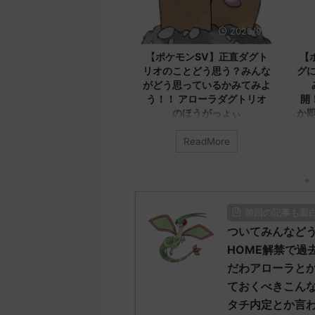
2023/9/12
2023/9/8
最新版！！
【ポケモンSV】正直ダグト
【ポケモンSV】
てのコメン
リオのことどう思う？みんな
グについてみんな
！ メカバ
がどう思っているかみてみよ
みんなのコメン
済みだから
う！！ アローラダグトリオ
開！！！ エクスレ
ね
のほうがっょぃ
か即死だろ本気で
か
ス」について
みんなは「ダグトリオ」について
re
ReadMore
ReadMor
の記事 元の
どう思ってる？ 初めの記事 元の
みんなは「エクスレッ
ス
てどう思ってる？ 初め
5ch.net/test
レ："https://medaka.5ch.net/test
のス
575951/" 反
/read.cgi/poke/1687925930/" 名
レ："https://medaka.5c
0758 名無し
無しさん0701 0701 名無しさん、
/read.cgi/poke/16875
前回の記事も面
ｸｯﾃﾛﾗ
君に決めた！ (ﾜｯﾁｮｲW e22c-
無しさん0890 0890
/27(火)
t4wz) 2023/07/02(日)
君に決めた！ (ﾜｯﾁｮｲW 
ついてみんなどう
IJFnkp セグレイ
18:28:06.00ID:O9D7O9iU0 リージ
NwUu) 2023/06/28(水
HOME解禁で過
5とか一番無
ョンでも何でもないのにただただ
01:07:00.69ID:oUI00
だわアローラと
値だしなバン
ダグトリオと同じ種族値で弱くさ
レッグヘルムかっこい
ておくべきこんな
名無しさん
れたウミトリオオとかもな 名無し
る 名無しさん0971 09
しさん、君に決め
さん0702 0702 名無しさん、君に
ん、君に決めた！ (ﾜｯﾁｮｲ
タチ内定とか言
決めた！ (ﾜｯﾁｮｲ ...
NwUu) 2023/06/28(水 .