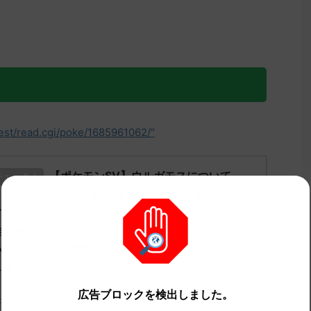
test/read.cgi/poke/1685961062/"
【ポケモンSV】ウルガモスについて
チェック！
みんなのコメントを公開！！！ 孵化要員ファイ
てたんだけど、気分転換したくなった他の孵化要
か熱く語ってセキタンザン(トロッゴン)とか、
いだよね、今作剣盾だとシャンデラ使ってたんだ
し寂しい
」についてどう思ってる？ 初めの記事 元のス
広告ブロックを検出しました。
ch.net/test/read.cgi/poke/1678061351/" 名無しさん762 7 ...