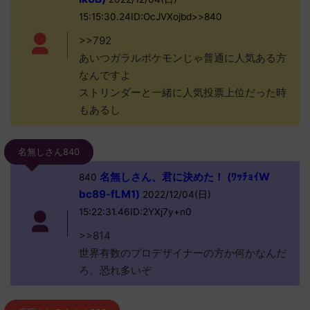
15:15:30.24ID:OcJVXojbd>>840
>>792
あいつガラルポケモンじゃ普通に人気ある方
なんですよ
ストリンダーと一緒に人気投票上位だった時
もあるし
名無しさん840
名無しさん、君に決めた！ (ﾜｯﾁｮｲW
840
bc89-fLM1)
2022/12/04(日)
15:22:31.46ID:2YXj7y+n0
>>814
世界有数のプロデザイナーの方か何かなんだ
ろ、恐れ多いぞ