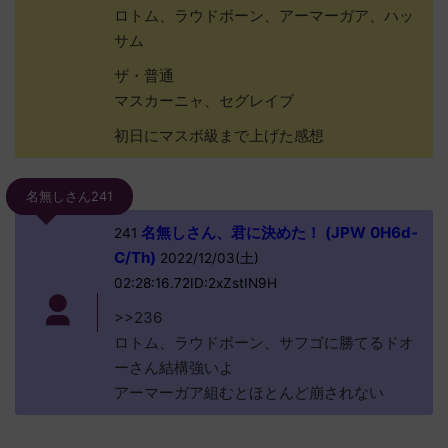
ロトム、ラウドボーン、アーマーガア、ハッ
サム
ザ・普通
マスカーニャ、セグレイブ
初日にマスボ級まで上げた感想
名無しさん241
名無しさん、君に決めた！ (JPW 0H6d-
241
C/Th)
2022/12/03(土)
02:28:16.72ID:2xZstIN9H
>>236
ロトム、ラウドボーン、サフゴに勝てるドオ
ーさん結構強いよ
アーマーガア組むとほとんど崩されない