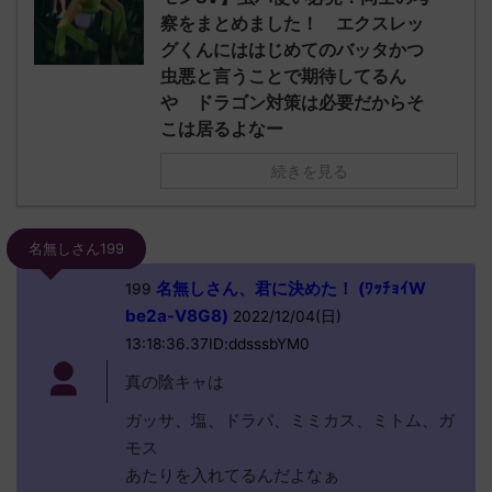
察をまとめました！ エクスレッ
グくんにははじめてのバッタかつ
虫悪と言うことで期待してるん
や ドラゴン対策は必要だからそ
こは居るよなー
続きを見る
名無しさん199
名無しさん、君に決めた！ (ﾜｯﾁｮｲW
199
be2a-V8G8)
2022/12/04(日)
13:18:36.37ID:ddsssbYM0
真の陰キャは
ガッサ、塩、ドラパ、ミミカス、ミトム、ガ
モス
あたりを入れてるんだよなぁ