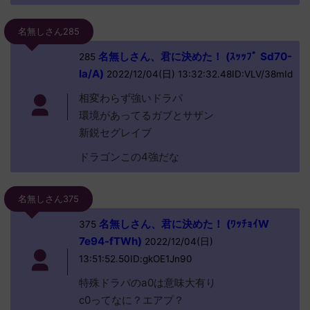
名無しさん285
名無しさん、君に決めた！ (ｽｯｯﾌﾟ Sd70-
285
Ia/A)
2022/12/04(日) 13:32:32.48ID:VLV/38mId
相変わらず強いドラパ
環境があってるガブとサザン
新鋭セグレイブ
ドラゴンこの4強だな
名無しさん375
名無しさん、君に決めた！ (ﾜｯﾁｮｲW
375
7e94-fTWh)
2022/12/04(日)
13:51:52.50ID:gkOE1Jn90
特殊ドラパのa0は意味大有り
c0ってなに？エアプ？