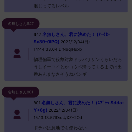
混じってるレベル
名無しさん647
名無しさん、君に決めた！ (ｱｰｸｾｰ
647
Sx39-0IPQ)
2022/12/04(日)
14:44:33.64ID:N6qIHuxlx
物理偏重で役割対象ドラパサザンくらいだろ
うしイーユイとかコウベ帰ってくるまでは出
番あんまなさそうねバンギ
名無しさん801
名無しさん、君に決めた！ (ｽﾌﾟｯｯ Sdda-
801
Y+6g)
2022/12/04(日)
15:13:13.57ID:uU/XZ+2Od
ドラパは意地でも使わない