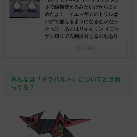
されたウミト
ッグヘルムかっこいいから助かる 名
08:19:23.
ルで結構使えるみたいだからまと
ん0702
無しさん0971 0971 名無しさん、君に
え忘れたガ
めたよ！ イエッサンのトリルは
めた！ (ﾜｯﾁ
決めた！ (ﾜｯﾁｮｲW b524-NwUu)
たラウドボーン
バグで使えるようになるとかだっ
2023/06/28(水 ...
しさん0624
たっけ あとはリキキリン イエッ
決めた！ (ﾜｯﾁｮ
サン辺りで先制技封じるのもあり
続きを見る
みんなは「ドラパルト」についてどう思
ってる？