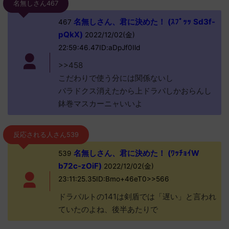
名無しさん467
名無しさん、君に決めた！ (ｽﾌﾟｯｯ Sd3f-
467
pQkX)
2022/12/02(金)
22:59:46.47ID:aDpJf0Ild
>>458
こだわりで使う分には関係ないし
パラドクス消えたから上ドラパしかおらんし
鉢巻マスカーニャいいよ
反応される人さん539
名無しさん、君に決めた！ (ﾜｯﾁｮｲW
539
b72c-zOiF)
2022/12/02(金)
23:11:25.35ID:Bmo+46eT0>>566
ドラパルトの141は剣盾では「遅い」と言われ
ていたのよね、後半あたりで