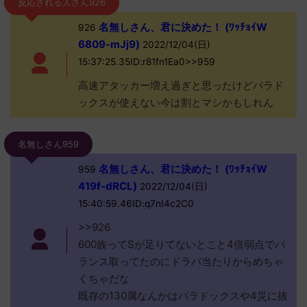
反応される人さん926
名無しさん、君に決めた！ (ﾜｯﾁｮｲW
926
6809-mJj9)
2022/12/04(日)
15:37:25.35ID:r81fn1Ea0>>959
高速アタッカー増え過ぎと思ったけどパラド
ックスが使えない今は割とマシかもしれん
名無しさん959
名無しさん、君に決めた！ (ﾜｯﾁｮｲW
959
419f-dRCL)
2022/12/04(日)
15:40:59.46ID:q7nI4c2C0
>>926
600族ってSが足りてないとこと4倍弱点でバ
ランス取ってたのにドラパ当たりからめちゃ
くちゃだな
既存の130属なんかはパラドックスや4災に抜