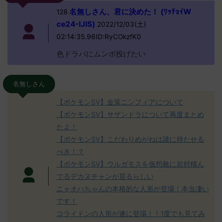
名無しさん、君に決めた！ (ﾜｯﾁｮｲW
128
ce24-IJlS)
2022/12/03(土)
02:14:35.96ID:RyCOkzfK0
色ドラパにムンボ投げたい
名無しさん
【ポケモンSV】金策ニンフィアについて
【ポケモンSV】サザンドラについて再度まとめ
たよ！
【ポケモンSV】こだわりめがねは誰に持たせる
べき！？
【ポケモンSV】ウルガモスを仮想敵に岩封積ん
でるデカヌチャンが居るらしい
ニャオハちゃんの本格的な人形が登場！本当凄い
です！
コライドンの人形が遂に登場！！1度でも見てみ