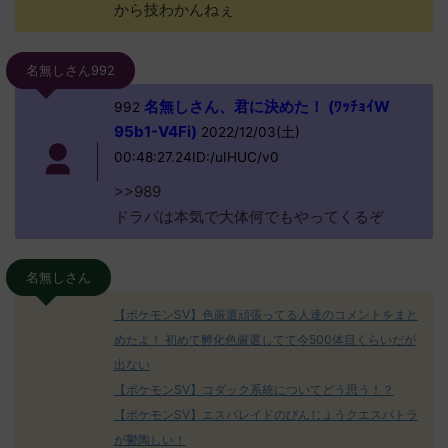
から技わかんねぇ
名無しさん992
名無しさん、君に決めた！ (ﾜｯﾁｮｲW
992
95b1-V4Fi)
2022/12/03(土)
00:48:27.24ID:/uIHUC/v0
>>989
ドラパは本気で大体何でもやってくるぞ
名無しさん
【ポケモンSV】色厳選頑張ってる人達のコメントをまと
めたよ！ 初めて孵化色厳選してて今500体目くらいだが
出ない
【ポケモンSV】コダック系統についてどう思う！？
【ポケモンSV】エスバレイドのびんじょうクエスパトラ
が鬱陶しい！