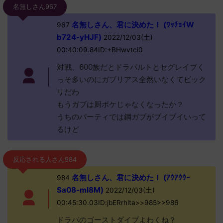
名無しさん967
名無しさん、君に決めた！ (ﾜｯﾁｮｲW
967
b724-yHJF)
2022/12/03(土)
00:40:09.84ID:+BHwvtci0
対戦、600族だとドラパルトとセグレイブく
っそ多いのにガブリアス全然いなくてビック
リだわ
もうガブは厨ポケじゃなくなったか？
うちのパーティでは鋼ガブがブイブイいって
るけど
反応される人さん984
名無しさん、君に決めた！ (ｱｳｱｳｳｰ
984
Sa08-mI8M)
2022/12/03(土)
00:45:30.03ID:jbERrhlta>>985>>986
ドラパのゴーストダイブよわくね？