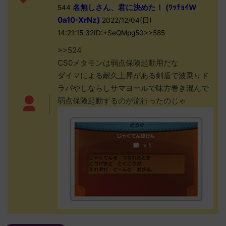
名無しさん、君に決めた！ (ﾜｯﾁｮｲW
544
0a10-XrNz)
2022/12/04(日)
14:21:15.32ID:+SeQMpg50>>585
>>524
CS0メタモンは弱点保険起動用だな
ダイマによる耐久上昇がある剣盾で波乗りド
ラパやじならしサマヨールで味方巻き混んで
弱点保険起動するのが流行ったのじゃ