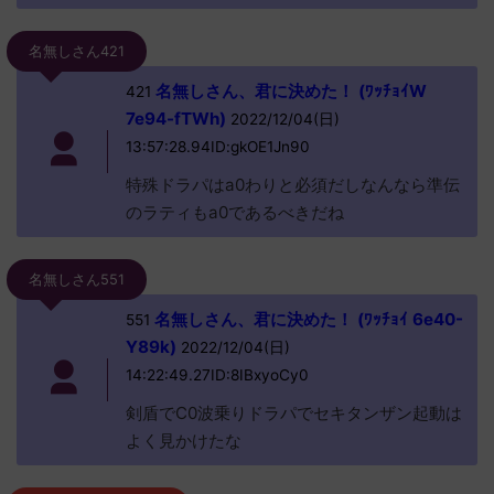
名無しさん421
名無しさん、君に決めた！ (ﾜｯﾁｮｲW
421
7e94-fTWh)
2022/12/04(日)
13:57:28.94ID:gkOE1Jn90
特殊ドラパはa0わりと必須だしなんなら準伝
のラティもa0であるべきだね
名無しさん551
名無しさん、君に決めた！ (ﾜｯﾁｮｲ 6e40-
551
Y89k)
2022/12/04(日)
14:22:49.27ID:8IBxyoCy0
剣盾でC0波乗りドラパでセキタンザン起動は
よく見かけたな