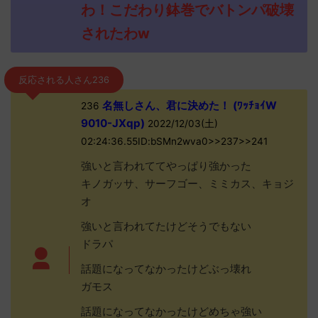
わ！こだわり鉢巻でバトンパ破壊
されたわw
反応される人さん236
名無しさん、君に決めた！ (ﾜｯﾁｮｲW
236
9010-JXqp)
2022/12/03(土)
02:24:36.55ID:bSMn2wva0>>237>>241
強いと言われててやっぱり強かった
キノガッサ、サーフゴー、ミミカス、キョジ
オ
強いと言われてたけどそうでもない
ドラパ
話題になってなかったけどぶっ壊れ
ガモス
話題になってなかったけどめちゃ強い