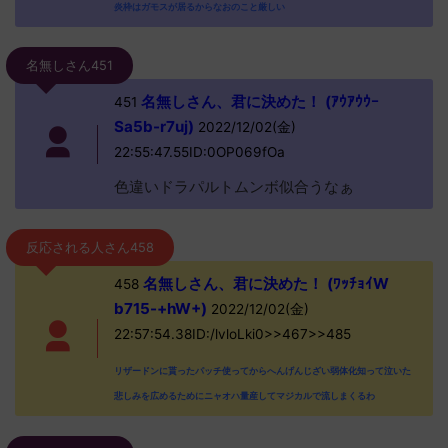
炎枠はガモスが居るからなおのこと厳しい
名無しさん451
名無しさん、君に決めた！ (ｱｳｱｳｳｰ
451
Sa5b-r7uj)
2022/12/02(金)
22:55:47.55ID:0OP069fOa
色違いドラパルトムンボ似合うなぁ
反応される人さん458
名無しさん、君に決めた！ (ﾜｯﾁｮｲW
458
b715-+hW+)
2022/12/02(金)
22:57:54.38ID:/lvloLki0>>467>>485
リザードンに貰ったパッチ使ってからへんげんじざい弱体化知って泣いた
悲しみを広めるためにニャオハ量産してマジカルで流しまくるわ