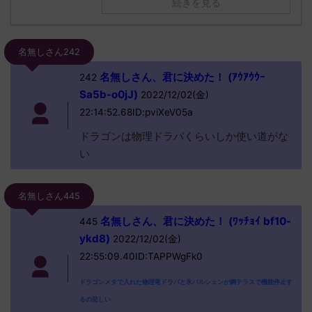
続きを見る
名無しさん242
名無しさん、君に決めた！ (ｱｳｱｳｳｰ
242
Sa5b-o0jJ)
2022/12/02(金)
22:14:52.68ID:pviXeV05a
ドラゴンは物理ドラパくらいしか使い道がな
い
名無しさん445
名無しさん、君に決めた！ (ﾜｯﾁｮｲ bf10-
445
ykd8)
2022/12/02(金)
22:55:09.40ID:TAPPWgFk0
ドラゴンメタで入れた物理竜ドラパと氷パルシェンが鋼テラスで機能停止す
るの悲しい