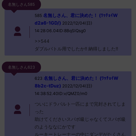
名無しさん585
名無しさん、君に決めた！ (ﾜｯﾁｮｲW
585
d2a6-1GD/)
2022/12/04(日)
14:28:06.04ID:8BqSIQsg0
>>544
ダブルバトル用でしたか!! 納得しました!!
名無しさん623
名無しさん、君に決めた！ (ﾜｯﾁｮｲW
623
8b2c-tDuz)
2022/12/04(日)
14:38:52.40ID:v/QMZ0/m0
ついにドラパルト一匹にまで完封されてしま
った
助けてくださいスパボ級じゃなくてスパボ級
のようななにかです
ルーキートレーナーの中にダンデがたくさん