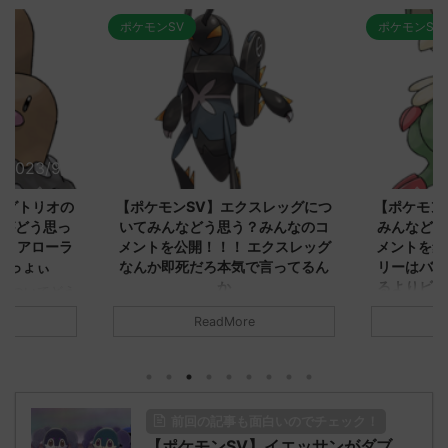
ポケモンSV
ポケモンSV
2023/9/8
2023/9/8
ダグトリオの
【ポケモンSV】エクスレッグにつ
【ポケモン
ながどう思っ
いてみんなどう思う？みんなのコ
みんなどう
！ アローラ
メントを公開！！！ エクスレッグ
メントを集
がっょぃ
なんか即死だろ本気で言ってるん
リーはバタ
か
るよりビビ
についてどう
トラさ
元のス
みんなは「エクスレッグ」についてど
ReadMore
.net/test/re
う思ってる？ 初めの記事 元のス
みんなは「
930/" 名無しさ
レ："https://medaka.5ch.net/test/re
思ってる？ 
さん、君に決め
ad.cgi/poke/1687575951/" 名無しさ
レ："https://
z)
ん0890 0890 名無しさん、君に決め
ad.cgi/pok
た！ (ﾜｯﾁｮｲW d56d-NwUu)
る人さん062
前回の記事も面白いのでチェック！
O9iU0 リージョ
2023/06/28(水)
に決めた！ (ｱｳ
だただダグト
【ポケモンSV】イエッサンがダブ
01:07:00.69ID:oUI00NrJ0 エクスレ
2023/06/27