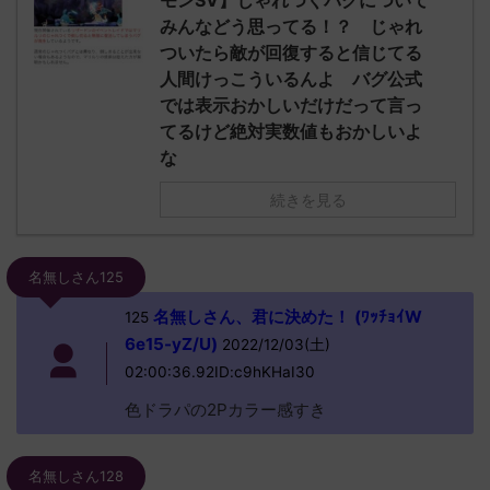
モンSV】じゃれつくバグについて
みんなどう思ってる！？ じゃれ
ついたら敵が回復すると信じてる
人間けっこういるんよ バグ公式
では表示おかしいだけだって言っ
てるけど絶対実数値もおかしいよ
な
続きを見る
名無しさん125
名無しさん、君に決めた！ (ﾜｯﾁｮｲW
125
6e15-yZ/U)
2022/12/03(土)
02:00:36.92ID:c9hKHaI30
色ドラパの2Pカラー感すき
名無しさん128