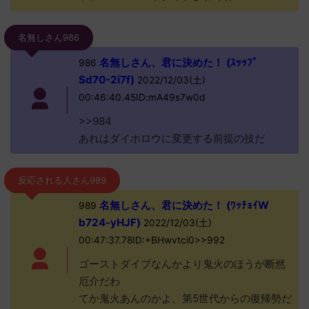
名無しさん986
名無しさん、君に決めた！ (ｽｯｯﾌﾟ
986
Sd70-2i7f)
2022/12/03(土)
00:46:40.45ID:mA49s7w0d
>>984
あれはダイホロウに変更する前提の技だ
反応される人さん989
名無しさん、君に決めた！ (ﾜｯﾁｮｲW
989
b724-yHJF)
2022/12/03(土)
00:47:37.78ID:+BHwvtci0>>992
ゴーストダイブなんかより鬼火のほうが断然
厄介だわ
てか鬼火あんのかよ、第5世代からの復帰勢だ