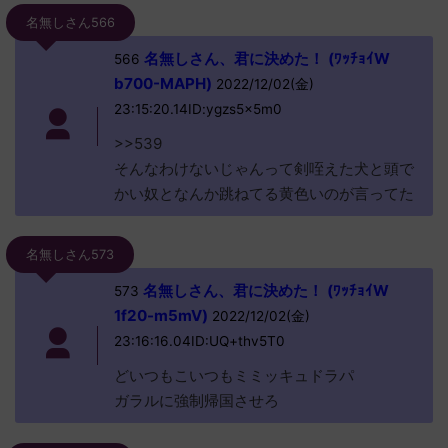
名無しさん566
名無しさん、君に決めた！ (ﾜｯﾁｮｲW
566
b700-MAPH)
2022/12/02(金)
23:15:20.14ID:ygzs5x5m0
>>539
そんなわけないじゃんって剣咥えた犬と頭で
かい奴となんか跳ねてる黄色いのが言ってた
名無しさん573
名無しさん、君に決めた！ (ﾜｯﾁｮｲW
573
1f20-m5mV)
2022/12/02(金)
23:16:16.04ID:UQ+thv5T0
どいつもこいつもミミッキュドラパ
ガラルに強制帰国させろ