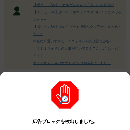
【ポケモンSV】ミカルゲ＝めんどくさい、許さない
【ポケモンSV】グレンアルマよ！エスバレイドで砕ける
なｗｗｗ
【ポケモンSV】次のアプデで増殖バグは完全に終わるの
か…？
本当に可愛いすぎる！！ニャオハの人形見てみない！？
え！？ミライドンの人形が浮いてる！？これどういうこ
と！？
ガチでオススメのポケモンSVの攻略本はこれだ！
別の記事
元のス
レ：
"https://medaka.5ch.net/test/read.cgi/poke/1
669993024/"
広告ブロックを検出しました。