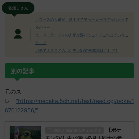
名無しさん
クワッスの人形が可愛すぎて笑ったｗｗ何持っちゃって
るのｗｗ
え！？ミライドンの人形が浮いてる！？これどういうこ
と！？
ガチでオススメのポケモンSVの攻略本はこれだ！
別の記事
元のス
レ：
"https://medaka.5ch.net/test/read.cgi/poke/1
670122956/"
【ポケ
他の人気記事もチェック！
モンSV】虫パ使い必見！同士の考