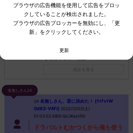
ブラウザの広告機能を使用して広告をブロッ
【ポケ
他の人気記事もチェック！
クしていることが検出されました。
モンSV】発売前はテラスタル神速
最強言われてたけど、ランクマで
ブラウザの広告ブロッカーを無効にし、「更
結局どうなん？ カイリューは神
新」をクリックしてください。
速クソほど通らんから地面やら炎
で真面目に殴った方が強い気がす
更新
る ノーマルテラスハチマキしん
そくカイリュー最強！！
続きを見る
名無しさん24
名無しさん、君に決めた！ (ﾜｯﾁｮｲW
24
0d63-V4Fi)
2022/12/03(土)
01:03:02.68ID:QUJKezVR0
ドラパルトむかつくから俺も使う