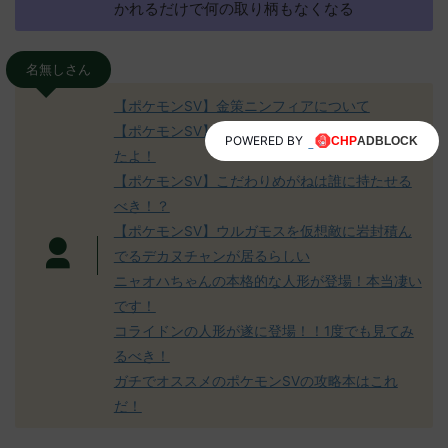
かれるだけで何の取り柄もなくなる
名無しさん
【ポケモンSV】金策ニンフィアについて
【ポケモンSV】サザンドラについて再度まとめ
POWERED BY
たよ！
【ポケモンSV】こだわりめがねは誰に持たせる
べき！？
【ポケモンSV】ウルガモスを仮想敵に岩封積ん
でるデカヌチャンが居るらしい
ニャオハちゃんの本格的な人形が登場！本当凄い
です！
コライドンの人形が遂に登場！！1度でも見てみ
るべき！
ガチでオススメのポケモンSVの攻略本はこれ
だ！