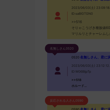
2023/06/03(土) 23:09:18
ID:sa8lGTGN0
>>516
そりゃこうげき種族値6
マリルリとチャーレムし
名無しさん0520
名無しさん、君に決めた！
0520
2023/06/03(土) 23:12:12.
ID:W06BIjpTp
>>518
ホルード…
反応される人さん0590
名無しさん、君に決めた！
0590