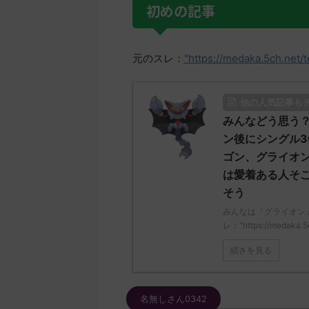
初めの記事
元のスレ：
"https://medaka.5ch.net/
他の人気記事も
みんなどう思う？
ン後にシングル
ゴン、グライオ
は愛着ある人そ
そう
みんなは「グライオン
レ："https://medaka.5
続きを見る
名無しさん0342