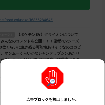
test/read.cgi/poke/1685628464/"
【ポケモンSV】グライオンについて
チェック！
みんなのコメントを公開！！！ 碧勢で2シーズ
30位くらいに生き残る可能性ありそうなのはカビ
ン、マンムーくらいかなシャンデラブシンあたり
こそこいるかもだがパルデアの化け物環境はきつ
」についてどう思ってる？ 初めの記事 元のス
ch.net/test/read.cgi/poke/1687361463/" 反応される人さん01 ...
広告ブロックを検出しました。