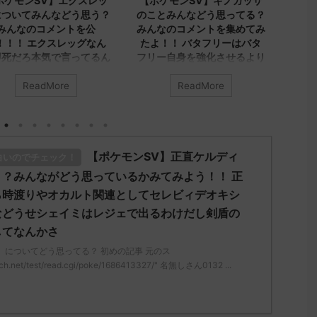
【ポケモンSV】キノガッサ
【ポケモンSV】みんなのア
【
のことみんなどう思ってる？
ヤシシについてのコメントを
プ
みんなのコメントを集めてみ
集めました！！！ アヤシ
す
たよ！！ バタフリーはバタ
シ、ダブルでトリル貼る就職
ネ
フリー自身を強化させるより
先が1番かもしれないけどヤ
で
ビビヨンキノガッサをリスト
レユータンとリキキリンも悪
に
ラさせる方が評価上がる
くないトリル要員だから今ひ
が
ReadMore
ReadMore
とつインパクト足りんシング
イ
んなは「キノガッサ」について
ルでも悪くはなさそうだけど
う思ってる？ 初めの記事 元の
アヤシシのオンリーワンな戦
みん
い方がどうにも練れないわボ
"https://medaka.5ch.net/test
どう
【ポケモンSV】正直ケルディ
ディプレスさえあればバリア
白いのでチェック！
ead.cgi/poke/1687575951/" 反
ス
ラッシュとの組み合わせが面
される人さん0623 0623 名無し
レ："
？みんながどう思っているかみてみよう！！ 正
白くなりそうなんだけど
ん、君に決めた！ (ｱｳｱｳｳｰ
/re
ら時渡りやオカルト関連としてセレビィデオキシ
69-sI2x) 2023/06/27(火)
みんなは「アヤシシ」についてど
され
などうせシェイミはレジェで出るわけだし剣盾の
:19:23.39ID:KfVqw9Gna 胞子を
う思ってる？ 初めの記事 元のス
ん、
してなんかさ
え忘れたガッサさんあくびを覚
レ："https://medaka.5ch.net/test
MM7
忘れたラウドボーンさん (´・
/read.cgi/poke/1685459114/" 反応
23:
」についてどう思ってる？ 初めの記事 元のス
・｀) 名無しさん0624 0624 名
される人さん0055 0055 名無しさ
トゲ
ch.net/test/read.cgi/poke/1686413327/" 名無しさん0132 ...
しさん、君に決めた！ (ﾜｯﾁｮｲW
ん、君に決めた！ (ｽｯﾌﾟ Sdbf-
れて
...
mLoM) 2023/05/31(水)
さん
07:36:52.19ID:+/6UvhFfd ヒスイ
決めた
リージョンを輸送するために、久