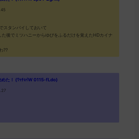
.45
でスタンバイしておいて
した後でミツハニーからゆびをふるだけを覚えたHDカイナ
??
 (ﾜｯﾁｮｲW 0115-fLdo)
.27