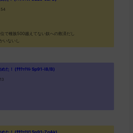
.54
0位で種族500越えてない奴への救済だし
かいないし
 (ｻｻｸｯﾃﾛﾚ Sp91-l8/B)
13
 (ｻｻｸｯﾃﾛﾗ Sp91-ZgAk)