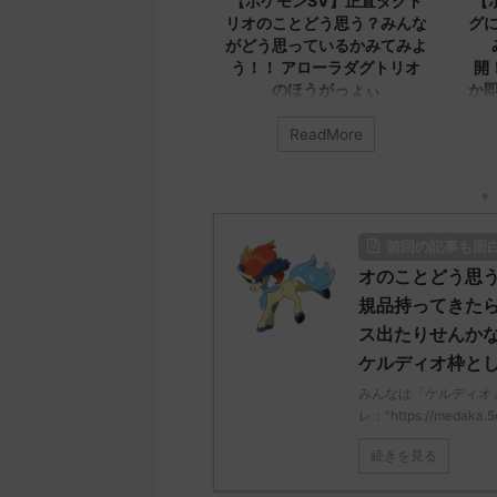
【ポケモンSV】正直ダグト
【ポケモンSV】エクスレッ
リオのことどう思う？みんな
グについてみんなどう思う？
がどう思っているかみてみよ
みんなのコメントを公
う！！ アローラダグトリオ
開！！！ エクスレッグなん
のほうがっょぃ
か即死だろ本気で言ってるん
か
みんなは「ダグトリオ」について
ReadMore
ReadMore
どう思ってる？ 初めの記事 元の
みんなは「エクスレッグ」につい
ス
てどう思ってる？ 初めの記事 元
み
レ："https://medaka.5ch.net/test
のス
ど
/read.cgi/poke/1687925930/" 名
レ："https://medaka.5ch.net/test
ス
無しさん0701 0701 名無しさん、
/read.cgi/poke/1687575951/" 名
レ：
前回の記事も面
君に決めた！ (ﾜｯﾁｮｲW e22c-
無しさん0890 0890 名無しさん、
/r
t4wz) 2023/07/02(日)
君に決めた！ (ﾜｯﾁｮｲW d56d-
応
オのことどう思う
18:28:06.00ID:O9D7O9iU0 リージ
NwUu) 2023/06/28(水)
さ
規品持ってきた
ョンでも何でもないのにただただ
01:07:00.69ID:oUI00NrJ0 エクス
Sa
ス出たりせんか
ダグトリオと同じ種族値で弱くさ
レッグヘルムかっこいいから助か
08
ケルディオ枠と
れたウミトリオオとかもな 名無し
る 名無しさん0971 0971 名無しさ
覚
さん0702 0702 名無しさん、君に
ん、君に決めた！ (ﾜｯﾁｮｲW b524-
え
みんなは「ケルディオ
決めた！ (ﾜｯﾁｮｲ ...
NwUu) 2023/06/28(水 ...
ω
レ："https://medaka.5
無
05 
続きを見る