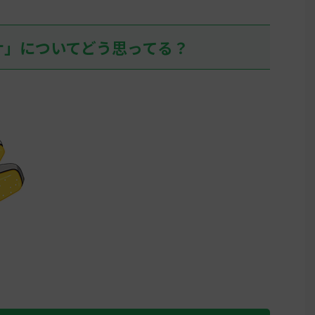
しぶりにヒスイの地に踏み入れ
て、アヤシシ様でアイキャンフラ
イして目の前が真っ暗になる人、
ナ」についてどう思ってる？
そこそこいるだろうな… 名無しさ
ん0 ...