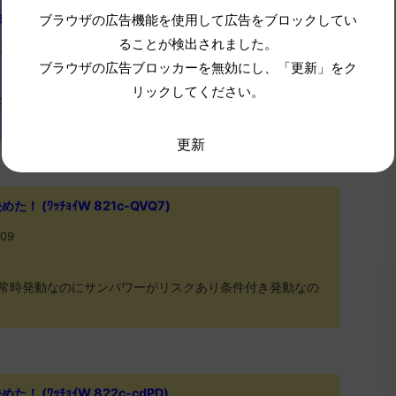
 (ﾜｯﾁｮｲW de24-kyrb)
ブラウザの広告機能を使用して広告をブロックしてい
ることが検出されました。
.36
ブラウザの広告ブロッカーを無効にし、「更新」をク
リックしてください。
カイナそこまで変わらないのに技範囲とタイプであまりに
更新
 (ﾜｯﾁｮｲW 821c-QVQ7)
.09
常時発動なのにサンパワーがリスクあり条件付き発動なの
 (ﾜｯﾁｮｲW 822c-cdPD)