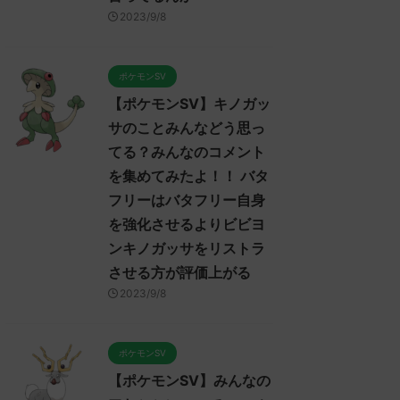
ポケモンSV】ポケモンSV
【ポケモンSV】みんなのマ
【ポ
2023/9/8
レイヤーのトゲキッスに対
ンムーについてのコメントを
プレ
るコメント集！ ねばねば
集めました！！！ マンムー
対す
ット、そんな悪くなさそう
セグレイブパオツツミ入ると
スイ
はあるけど上取れたら劇的
か氷パ厨パみたいだあ
みん
ポケモンSV
有利になれるようなエース
みんなは「マンムー」についてど
てどう
【ポケモンSV】キノガッ
今は見あたらない全盛期ポ
ReadMore
ReadMore
う思ってる？ 初めの記事 元のス
のス
ヒガッサかトゲキッスが欲
サのことみんなどう思っ
レ："https://medaka.5ch.net/test
レ："ht
しい
/read.cgi/poke/1687361463/" 反
/read
てる？みんなのコメント
なは「トゲキッス」について
応される人さん0188 0188 名無し
される
を集めてみたよ！！ バタ
思ってる？ 初めの記事 元の
さん、君に決めた！ (ﾜｯﾁｮｲW
ん、君
フリーはバタフリー自身
3624-t07I) 2023/06/22(木)
1fb6-
https://medaka.5ch.net/test
10:46:08.94ID:HKBzC1hY0 マンム
18:43
を強化させるよりビビヨ
ad.cgi/poke/1685459114/" 反応
ー内定たすかる 名無しさん0241
ろ、
ンキノガッサをリストラ
る人さん0919 0919 名無しさ
0241 名無しさん、君に決めた！
ーと
させる方が評価上がる
君に決めた！ (ﾃﾃﾝﾃﾝﾃﾝ
(ｱｳｱｳｳｰ Sacd-DDVi)
ニウ
f-faBw) 2023/06/01(木)
2023/06/22(木) 12:11: ...
だ！
2023/9/8
53:19.96ID:X6LFL4hoM なんで
ねえか！
キッスちゃんをパルデアに入
くんないの酷い 反応される人
ポケモンSV
0938 0938 名無しさん、君に
【ポケモンSV】みんなの
！ (ｽﾌﾟｯｯ Sdbf-EFSw) ...