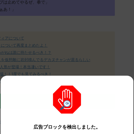
プは止めてやるぜ、拳で」
ぁあ！」
フィアについて
ラについて再度まとめたよ！
めがねは誰に持たせるべき！？
スを仮想敵に岩封積んでるデカヌチャンが居るらしい
人形が登場！本当凄いです！
場！！1度でも見てみるべき！
SVの攻略本はこれだ！
test/read.cgi/poke/1670672330/"
広告ブロックを検出しました。