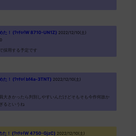
 (ﾜｯﾁｮｲW 8710-UN1Z)
2022/12/10(土)
0
で採用する予定です
(ﾜｯﾁｮｲ bf4a-3TNT)
2022/12/10(土)
員大きかったら判別しやすいんだけどそもそも今作何故か
ぎるというね
(ﾜｯﾁｮｲW 4750-GjzC)
2022/12/10(土)