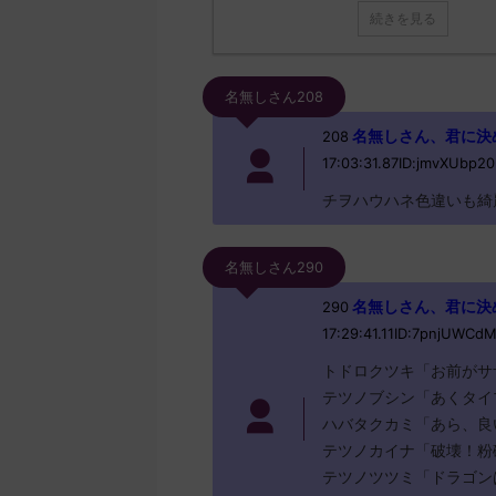
続きを見る
名無しさん208
名無しさん、君に決めた！ 
208
17:03:31.87ID:jmvXUbp20
チヲハウハネ色違いも綺
名無しさん290
名無しさん、君に決めた！ 
290
17:29:41.11ID:7pnjUWCd
トドロクツキ「お前がサ
テツノブシン「あくタイ
ハバタクカミ「あら、良
テツノカイナ「破壊！粉
テツノツツミ「ドラゴン