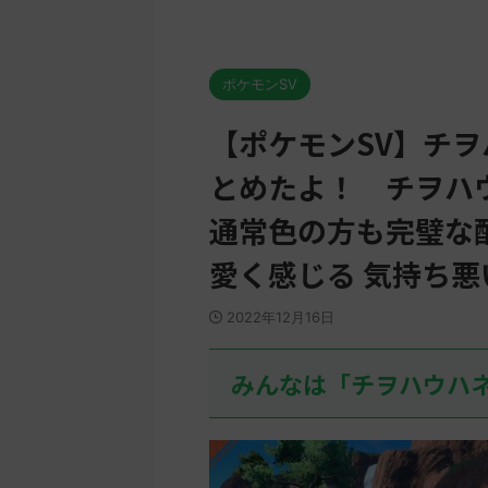
ポケモンSV
【ポケモンSV】チ
とめたよ！ チヲハ
通常色の方も完璧な
愛く感じる 気持ち
2022年12月16日
みんなは「チヲハウハ