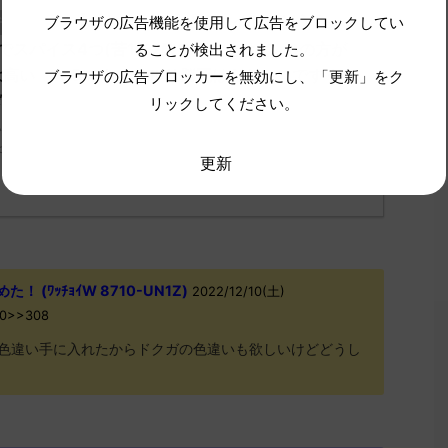
【ポケモンSV】星5レイドはどう？
ブラウザの広告機能を使用して広告をブロックしてい
チェック！
でスパイス4つ(苦1辛2酸1)落ちたけど 6の方が
ることが検出されました。
は高い ☆５でもマリルリ脳死はらだいこですぐ
ブラウザの広告ブロッカーを無効にし、「更新」をク
ぎ
リックしてください。
てどう思ってる？ 初めの記事 元のス
ch.net/test/read.cgi/poke/1670584889/" 反応される人さん37 37 ...
更新
 (ﾜｯﾁｮｲW 8710-UN1Z)
2022/12/10(土)
D0>>308
色違い手に入れたからドクガの色違いも欲しいけどどうし