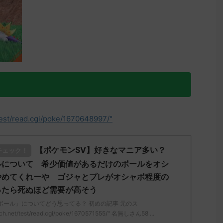
test/read.cgi/poke/1670648997/"
【ポケモンSV】好きなマニア多い？
チェック！
ルについて 希少価値があるだけのボールをオシ
やめてくれーや ゴジャとプレがオシャボ程度の
ったら死ぬほど需要が高そう
ボール」についてどう思ってる？ 初めの記事 元のス
ch.net/test/read.cgi/poke/1670571555/" 名無しさん58 ...