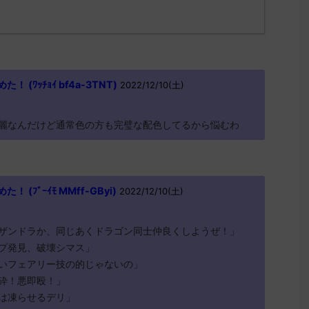
(ﾜｯﾁｮｲ bf4a-3TNT)
2022/12/10(土)
麗なんだけど通常色の方も完璧な配色してるから悩むわ
(ﾌﾞｰｲﾓ MMff-GByi)
2022/12/10(土)
M
ザンドラか、同じあくドラゴン同士仲良くしようぜ！」
プ発見、破壊シマス」
いフェアリー技の的じゃないの」
砕！悪即殴！」
は凍らせるデリ」