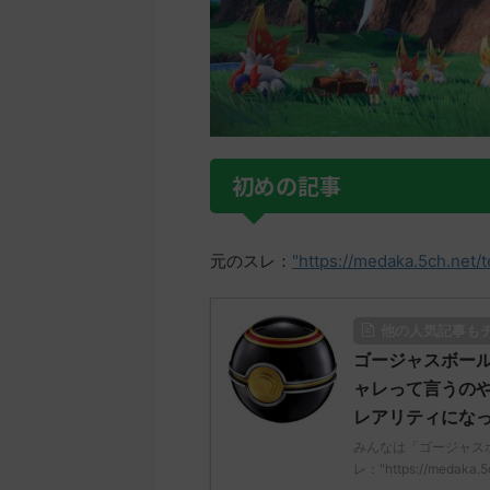
初めの記事
元のスレ：
"https://medaka.5ch.net/
他の人気記事も
ゴージャスボー
ャレって言うの
レアリティにな
みんなは「ゴージャス
レ："https://medaka.5