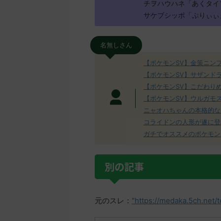
チヲハウハネ「あくタイ
サケブシッポ「ぷりぃぃ
名無しさん
【ポケモンSV】金策ニン
【ポケモンSV】サザンド
【ポケモンSV】こだわり
【ポケモンSV】ウルガモ
ニャオハちゃんの本格的な
コライドンの人形が遂に登
ガチでオススメのポケモン
別の記事
元のスレ：
"https://medaka.5ch.net/