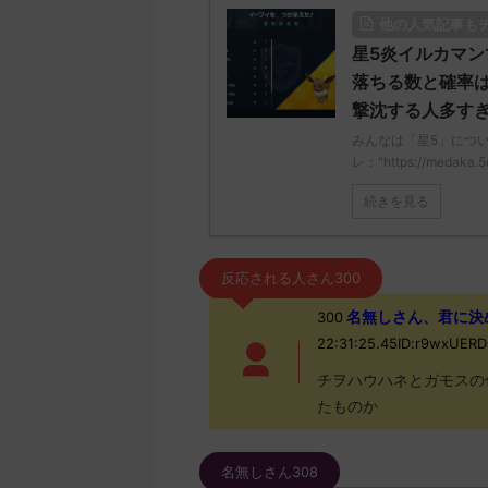
他の人気記事も
星5炎イルカマン
落ちる数と確率
撃沈する人多す
みんなは「星5」につい
レ："https://medaka.5
続きを見る
反応される人さん300
名無しさん、君に決めた！
300
22:31:25.45ID:r9wxUER
チヲハウハネとガモスの
たものか
名無しさん308