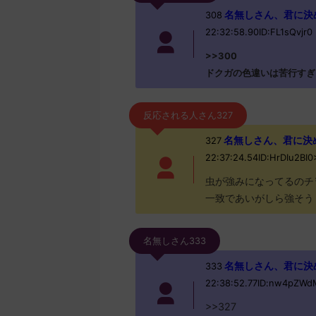
名無しさん、君に決めた！ 
308
22:32:58.90ID:FL1sQvjr0
>>300
ドクガの色違いは苦行すぎ
反応される人さん327
名無しさん、君に決めた！ 
327
22:37:24.54ID:HrDIu2BI
虫が強みになってるのチ
一致であいがしら強そう
名無しさん333
名無しさん、君に決めた！ 
333
22:38:52.77ID:nw4pZWd
>>327