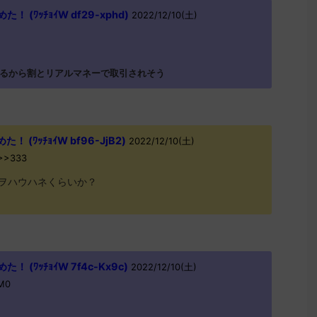
(ﾜｯﾁｮｲW df29-xphd)
2022/12/10(土)
るから割とリアルマネーで取引されそう
(ﾜｯﾁｮｲW bf96-JjB2)
2022/12/10(土)
0>>333
ヲハウハネくらいか？
(ﾜｯﾁｮｲW 7f4c-Kx9c)
2022/12/10(土)
M0