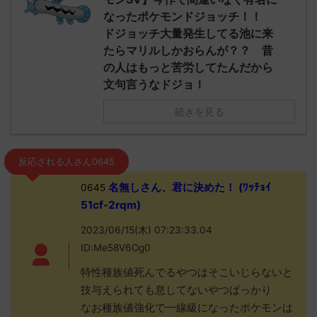
なったポケモンドジョッチ！！
ドジョッチ大量発生してる池に来
たらマリルしかおらんが？？ 昔
の人はもっと苦労してたんだから
文句言うなドジョ！
続きを見る
反応される人さん0645
名無しさん、君に決めた！ (ﾜｯﾁｮｲ
0645
51cf-2rqm)
2023/06/15(木) 07:23:33.04
ID:Me58V6Og0
特性種族値死んでるやつはそこいじらないと
技与えられても息してないやつばっかり
なお種族値強化で一線級になったポケモンは