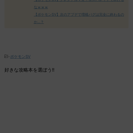
なｗｗｗ
【ポケモンSV】次のアプデで増殖バグは完全に終わるの
か…？
-
ポケモンSV
好きな攻略本を選ぼう!!