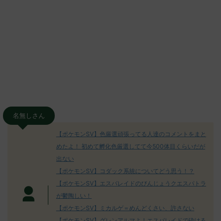
名無しさん
【ポケモンSV】色厳選頑張ってる人達のコメントをまと
めたよ！ 初めて孵化色厳選してて今500体目くらいだが
出ない
【ポケモンSV】コダック系統についてどう思う！？
【ポケモンSV】エスバレイドのびんじょうクエスパトラ
が鬱陶しい！
【ポケモンSV】ミカルゲ＝めんどくさい、許さない
【ポケモンSV】グレンアルマよ！エスバレイドで砕ける