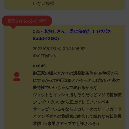
いない模様
反応される人さん0657
名無しさん、君に決めた！ (ｱｳｱｳｳｰ
0657
Sadd-f2GC)
2023/06/15(木) 09:21:06.52
ID:9EEjsEvia
>>645
御三家の猛火とかその辺発動条件をHP半分から
にするか火力補正2倍とかもっと上げないと基本
夢特性でいいじゃんで終わるからな
ジョウトとイッシュ辺りそうだけどマジで種族値
少しずつでいいから底上げしていいレベル
サーフゴーいる今ならチコリータのリーフガード
とフシギダネの葉緑素は統合して晴れなら状態異
常防止+素早さアップでも許されそう