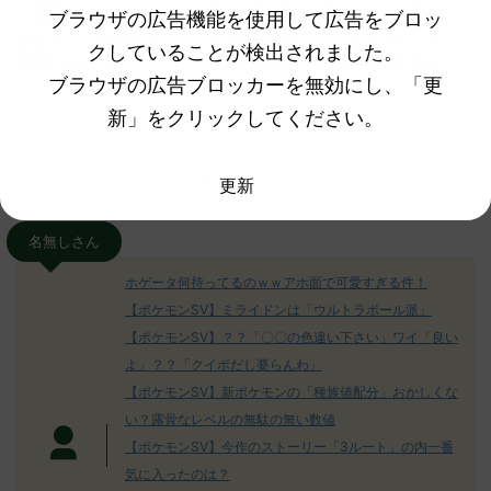
ブラウザの広告機能を使用して広告をブロッ
ながどう思っ
いてみんなどう思う？みんなのコ
みんなどう
！ アローラ
メントを公開！！！ エクスレッグ
メントを集
クしていることが検出されました。
がっょぃ
なんか即死だろ本気で言ってるん
リーはバタ
ブラウザの広告ブロッカーを無効にし、「更
か
るよりビビ
についてどう
トラさ
元のス
みんなは「エクスレッグ」についてど
新」をクリックしてください。
ReadMore
.net/test/re
う思ってる？ 初めの記事 元のス
みんなは「
930/" 名無しさ
レ："https://medaka.5ch.net/test/re
思ってる？ 
さん、君に決め
ad.cgi/poke/1687575951/" 名無しさ
レ："https://
更新
z)
ん0890 0890 名無しさん、君に決め
ad.cgi/pok
た！ (ﾜｯﾁｮｲW d56d-NwUu)
る人さん062
O9iU0 リージョ
2023/06/28(水)
に決めた！ (ｱｳ
名無しさん
だただダグト
01:07:00.69ID:oUI00NrJ0 エクスレ
2023/06/27
されたウミト
ッグヘルムかっこいいから助かる 名
08:19:23.
ホゲータ何持ってるのｗｗアホ面で可愛すぎる件！
ん0702
無しさん0971 0971 名無しさん、君に
え忘れたガ
【ポケモンSV】ミライドンは「ウルトラボール派」
めた！ (ﾜｯﾁ
決めた！ (ﾜｯﾁｮｲW b524-NwUu)
たラウドボーン
【ポケモンSV】？？「〇〇の色違い下さい」ワイ「良い
2023/06/28(水 ...
しさん0624
決めた！ (ﾜｯﾁｮ
よ」？？「クイボだし要らんわ」
【ポケモンSV】新ポケモンの「種族値配分」おかしくな
い？露骨なレベルの無駄の無い数値
【ポケモンSV】今作のストーリー「3ルート」の内一番
気に入ったのは？