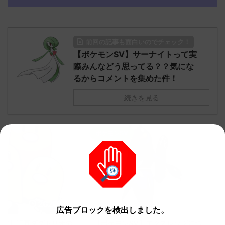
前回の記事も面白いのでチェック！
【ポケモンSV】サーナイトって実
際みんなどう思ってる？？気にな
るからコメントを集めた件！
続きを見る
ポケモンSV
ポケモンSV
2023/9/8
2023/9/8
広告ブロックを検出しました。
ダグトリオの
【ポケモンSV】エクスレッグにつ
【ポケモン