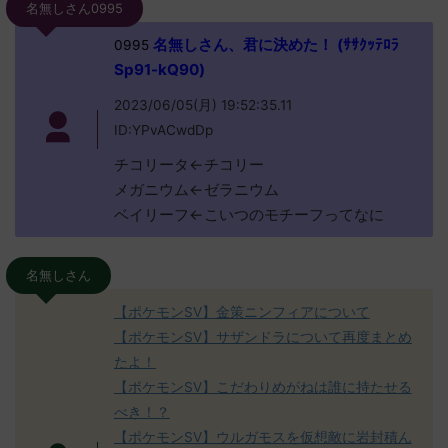
名無しさん0995
名無しさん、君に決めた！ (ｻｻｸｯﾃﾛﾗ
0995
Sp91-kQ90)
2023/06/05(月) 19:52:35.11
ID:YPvACwdDp
チコリータ←チコリー
メガニウム←ゼラニウム
ベイリーフ←こいつのモチーフってなに
名無しさん
【ポケモンSV】金策ニンフィアについて
【ポケモンSV】サザンドラについて再度まとめ
たよ！
【ポケモンSV】こだわりめがねは誰に持たせる
べき！？
【ポケモンSV】ウルガモスを仮想敵に岩封積ん