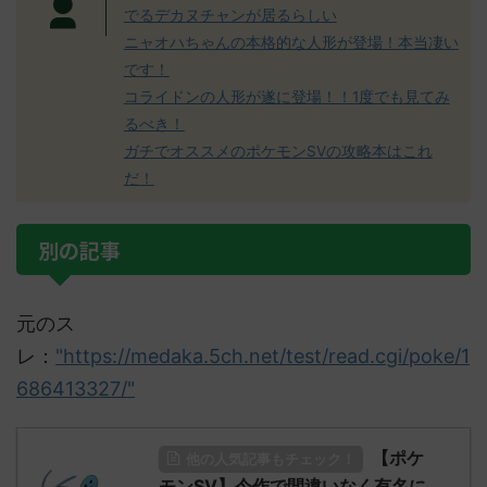
でるデカヌチャンが居るらしい
ニャオハちゃんの本格的な人形が登場！本当凄い
です！
コライドンの人形が遂に登場！！1度でも見てみ
るべき！
ガチでオススメのポケモンSVの攻略本はこれ
だ！
別の記事
元のス
レ：
"https://medaka.5ch.net/test/read.cgi/poke/1
686413327/"
【ポケ
他の人気記事もチェック！
モンSV】今作で間違いなく有名に