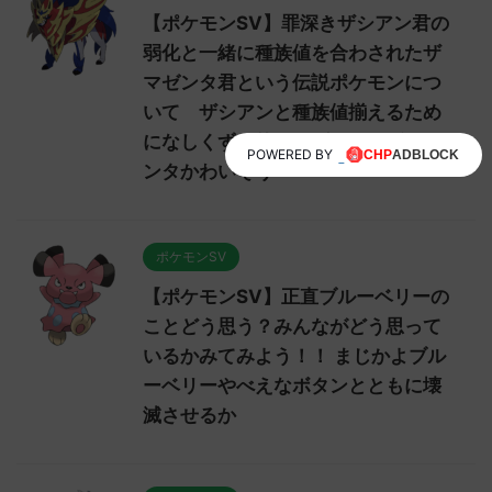
【ポケモンSV】罪深きザシアン君の
弱化と一緒に種族値を合わされたザ
マゼンタ君という伝説ポケモンにつ
いて ザシアンと種族値揃えるため
になしくずし的に下げられたザマゼ
POWERED BY
ンタかわいそう
ポケモンSV
【ポケモンSV】正直ブルーベリーの
ことどう思う？みんながどう思って
いるかみてみよう！！ まじかよブル
ーベリーやべえなボタンとともに壊
滅させるか