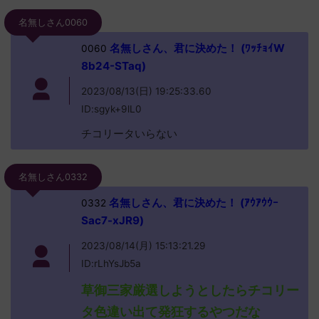
名無しさん0060
名無しさん、君に決めた！ (ﾜｯﾁｮｲW
0060
8b24-STaq)
2023/08/13(日) 19:25:33.60
ID:sgyk+9lL0
チコリータいらない
名無しさん0332
名無しさん、君に決めた！ (ｱｳｱｳｳｰ
0332
Sac7-xJR9)
2023/08/14(月) 15:13:21.29
ID:rLhYsJb5a
草御三家厳選しようとしたらチコリー
タ色違い出て発狂するやつだな