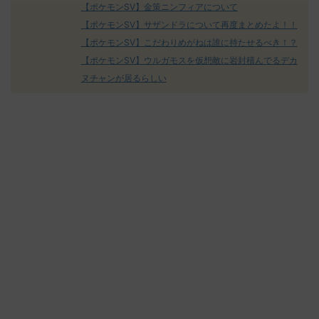
【ポケモンSV】金策ニンフィアについて
【ポケモンSV】サザンドラについて再度まとめたよ！！
【ポケモンSV】こだわりめがねは誰に持たせるべき！？
【ポケモンSV】ウルガモスを仮想敵に岩封積んでるデカ
ヌチャンが居るらしい