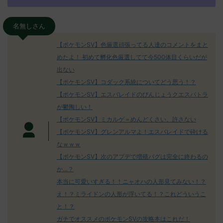
名無しさん
【ポケモンSV】色厳選頑張ってる人達のコメントをまと
めたよ！ 初めて孵化色厳選してて今500体目くらいだが
出ない
【ポケモンSV】コダック系統についてどう思う！？
【ポケモンSV】エスバレイドのびんじょうクエスパトラ
が鬱陶しい！
【ポケモンSV】ミカルゲ＝めんどくさい、許さない
【ポケモンSV】グレンアルマよ！エスバレイドで砕ける
なｗｗｗ
【ポケモンSV】次のアプデで増殖バグは完全に終わるの
か…？
本当に可愛いすぎる！！ニャオハの人形見てみない！？
え！？ミライドンの人形が浮いてる！？これどういうこ
と！？
ガチでオススメのポケモンSVの攻略本はこれだ！