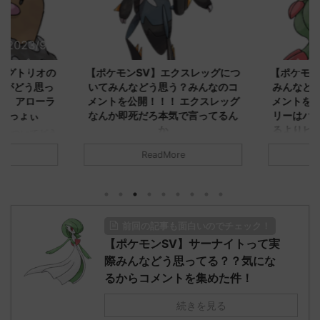
2023/9/8
2023/9/8
ダグトリオの
【ポケモンSV】エクスレッグにつ
【ポケモン
ながどう思っ
いてみんなどう思う？みんなのコ
みんなどう
！ アローラ
メントを公開！！！ エクスレッグ
メントを集
がっょぃ
なんか即死だろ本気で言ってるん
リーはバタ
か
るよりビビ
についてどう
トラさ
元のス
みんなは「エクスレッグ」についてど
ReadMore
.net/test/re
う思ってる？ 初めの記事 元のス
みんなは「
930/" 名無しさ
レ："https://medaka.5ch.net/test/re
思ってる？ 
さん、君に決め
ad.cgi/poke/1687575951/" 名無しさ
レ："https://
z)
ん0890 0890 名無しさん、君に決め
ad.cgi/pok
た！ (ﾜｯﾁｮｲW d56d-NwUu)
る人さん062
前回の記事も面白いのでチェック！
O9iU0 リージョ
2023/06/28(水)
に決めた！ (ｱｳ
だただダグト
【ポケモンSV】サーナイトって実
01:07:00.69ID:oUI00NrJ0 エクスレ
2023/06/27
されたウミト
ッグヘルムかっこいいから助かる 名
08:19:23.
際みんなどう思ってる？？気にな
ん0702
無しさん0971 0971 名無しさん、君に
え忘れたガ
るからコメントを集めた件！
めた！ (ﾜｯﾁ
決めた！ (ﾜｯﾁｮｲW b524-NwUu)
たラウドボーン
2023/06/28(水 ...
しさん0624
続きを見る
決めた！ (ﾜｯﾁｮ