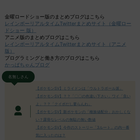
金曜ロードショー版のまとめブログはこちら
レインボーリアルタイムTwitterまとめサイト（金曜ロー
ドショー 版）
アニメ版のまとめブログはこちら
レインボーリアルタイムTwitterまとめサイト（アニメ
版）
プログラミングと働き方のブログはこちら
かっぱちゃんブログ
名無しさん
【ポケモンSV】ミライドンは「ウルトラボール派」
【ポケモンSV】？？「〇〇の色違い下さい」ワイ「良い
よ」？？「クイボだし要らんわ」
【ポケモンSV】新ポケモンの「種族値配分」おかしくな
い？露骨なレベルの無駄の無い数値
【ポケモンSV】今作のストーリー「3ルート」の内一番
気に入ったのは？