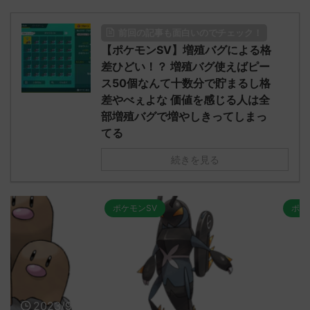
前回の記事も面白いのでチェック！
【ポケモンSV】増殖バグによる格
差ひどい！？ 増殖バグ使えばピー
ス50個なんて十数分で貯まるし格
差やべぇよな 価値を感じる人は全
部増殖バグで増やしきってしまっ
てる
続きを見る
ポケモンSV
ポケモンSV
2023/9/8
2023/9/8