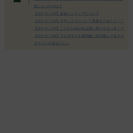
気に入ったのは？
【ポケモンSV】金策ニンフィアについて
【ポケモンSV】サザンドラについて再度まとめたよ！！
【ポケモンSV】こだわりめがねは誰に持たせるべき！？
【ポケモンSV】ウルガモスを仮想敵に岩封積んでるデカ
ヌチャンが居るらしい