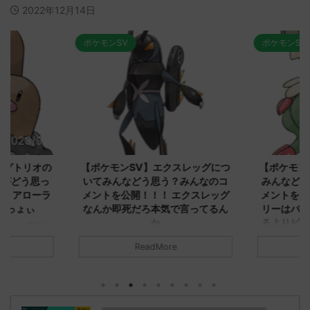
2022年12月14日
ポケモンSV
ポケモンSV
2023/9/8
2023/9/8
ダグトリオの
【ポケモンSV】エクスレッグにつ
【ポケモン
ながどう思っ
いてみんなどう思う？みんなのコ
みんなどう
！ アローラ
メントを公開！！！ エクスレッグ
メントを集
がっょぃ
なんか即死だろ本気で言ってるん
リーはバタ
か
るよりビビ
についてどう
トラさ
元のス
みんなは「エクスレッグ」についてど
ReadMore
.net/test/re
う思ってる？ 初めの記事 元のス
みんなは「
930/" 名無しさ
レ："https://medaka.5ch.net/test/re
思ってる？ 
さん、君に決め
ad.cgi/poke/1687575951/" 名無しさ
レ："https://
z)
ん0890 0890 名無しさん、君に決め
ad.cgi/pok
た！ (ﾜｯﾁｮｲW d56d-NwUu)
る人さん062