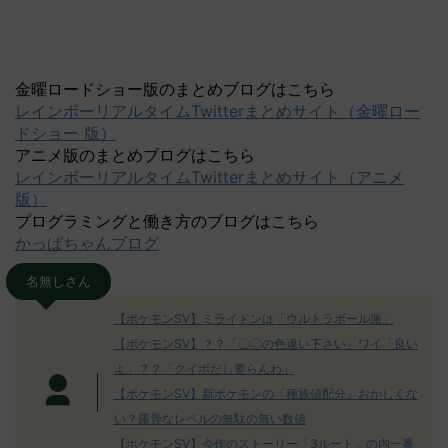
金曜ロードショー版のまとめブログはこちら
レインボーリアルタイムTwitterまとめサイト（金曜ロー
ドショー 版）
アニメ版のまとめブログはこちら
レインボーリアルタイムTwitterまとめサイト（アニメ
版）
プログラミングと働き方のブログはこちら
かっぱちゃんブログ
名無しさん
【ポケモンSV】ミライドンは「ウルトラボール派」
【ポケモンSV】？？「〇〇の色違い下さい」ワイ「良い
よ」？？「クイボだし要らんわ」
【ポケモンSV】新ポケモンの「種族値配分」おかしくな
い？露骨なレベルの無駄の無い数値
【ポケモンSV】今作のストーリー「3ルート」の内一番