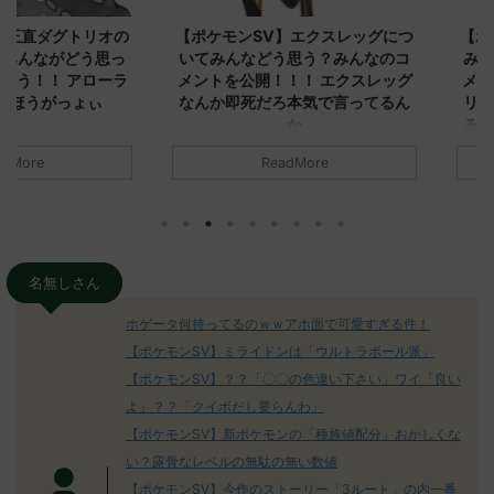
ダグトリオの
【ポケモンSV】エクスレッグにつ
【ポケモン
ながどう思っ
いてみんなどう思う？みんなのコ
みんなどう
！ アローラ
メントを公開！！！ エクスレッグ
メントを集
がっょぃ
なんか即死だろ本気で言ってるん
リーはバタ
か
るよりビビ
についてどう
トラさ
元のス
みんなは「エクスレッグ」についてど
ReadMore
.net/test/re
う思ってる？ 初めの記事 元のス
みんなは「
930/" 名無しさ
レ："https://medaka.5ch.net/test/re
思ってる？ 
さん、君に決め
ad.cgi/poke/1687575951/" 名無しさ
レ："https://
z)
ん0890 0890 名無しさん、君に決め
ad.cgi/pok
た！ (ﾜｯﾁｮｲW d56d-NwUu)
る人さん062
O9iU0 リージョ
2023/06/28(水)
に決めた！ (ｱｳ
名無しさん
だただダグト
01:07:00.69ID:oUI00NrJ0 エクスレ
2023/06/27
されたウミト
ッグヘルムかっこいいから助かる 名
08:19:23.
ホゲータ何持ってるのｗｗアホ面で可愛すぎる件！
ん0702
無しさん0971 0971 名無しさん、君に
え忘れたガ
【ポケモンSV】ミライドンは「ウルトラボール派」
めた！ (ﾜｯﾁ
決めた！ (ﾜｯﾁｮｲW b524-NwUu)
たラウドボーン
【ポケモンSV】？？「〇〇の色違い下さい」ワイ「良い
2023/06/28(水 ...
しさん0624
決めた！ (ﾜｯﾁｮ
よ」？？「クイボだし要らんわ」
【ポケモンSV】新ポケモンの「種族値配分」おかしくな
い？露骨なレベルの無駄の無い数値
【ポケモンSV】今作のストーリー「3ルート」の内一番