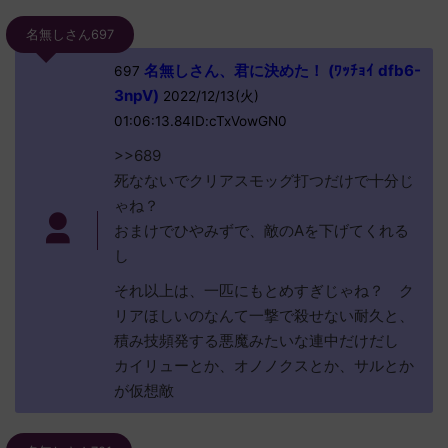
名無しさん697
名無しさん、君に決めた！ (ﾜｯﾁｮｲ dfb6-
697
3npV)
2022/12/13(火)
01:06:13.84ID:cTxVowGN0
>>689
死なないでクリアスモッグ打つだけで十分じ
ゃね？
おまけでひやみずで、敵のAを下げてくれる
し
それ以上は、一匹にもとめすぎじゃね？ ク
リアほしいのなんて一撃で殺せない耐久と、
積み技頻発する悪魔みたいな連中だけだし
カイリューとか、オノノクスとか、サルとか
が仮想敵