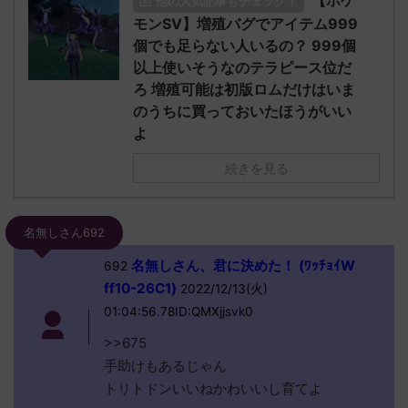
【ポケ
他の人気記事もチェック！
モンSV】増殖バグでアイテム999
個でも足らない人いるの？ 999個
以上使いそうなのテラピース位だ
ろ 増殖可能は初版ロムだけはいま
のうちに買っておいたほうがいい
よ
続きを見る
名無しさん692
名無しさん、君に決めた！ (ﾜｯﾁｮｲW
692
ff10-26C1)
2022/12/13(火)
01:04:56.78ID:QMXjjsvk0
>>675
手助けもあるじゃん
トリトドンいいねかわいいし育てよ