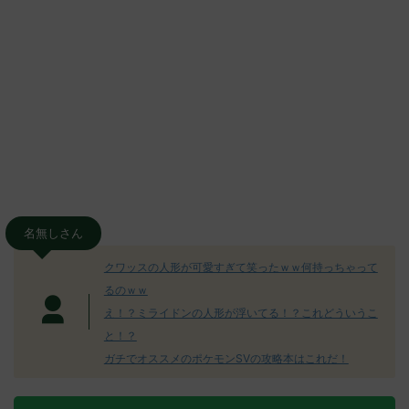
名無しさん
クワッスの人形が可愛すぎて笑ったｗｗ何持っちゃって
るのｗｗ
え！？ミライドンの人形が浮いてる！？これどういうこ
と！？
ガチでオススメのポケモンSVの攻略本はこれだ！