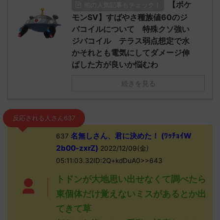
【ポケ
他の人気記事もチェック！
モンSV】すばやさ種族値60のジ
バコイルについて 特殊クソ強い
ジバコイル テラス弱点想定で水
かそれとも電気にしてダメージ伸
ばした方が良いか悩むわ
続きを見る
反応される人さん637
名無しさん、君に決めた！ (ﾜｯﾁｮｲW
637
2b00-zxrZ)
2022/12/09(金)
05:11:03.32ID:2Q+kdDuA0>>643
トドンが大地思い出せなくて調べたら
東個体だけ覚えないミスがあるとか出
てきて草