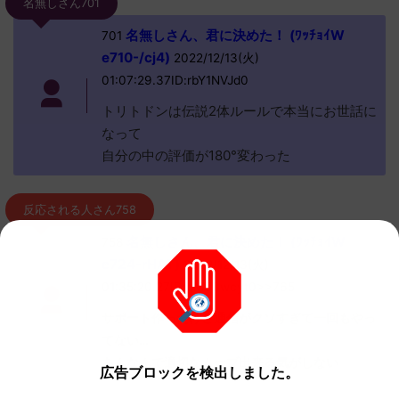
名無しさん701
名無しさん、君に決めた！ (ﾜｯﾁｮｲW
701
e710-/cj4)
2022/12/13(火)
01:07:29.37ID:rbY1NVJd0
トリトドンは伝説2体ルールで本当にお世話に
なって
自分の中の評価が180°変わった
反応される人さん758
名無しさん、君に決めた！ (ﾜｯﾁｮｲW
758
e724-rHAT)
2022/12/13(火)
01:35:20.27ID:gM33wcyt0>>765
サポート作ったけど通信がクソすぎて一回もやっ
てない…
あんなんで適切なムーブ出来る気がしない
広告ブロックを検出しました。