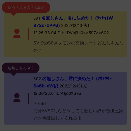
反応される人さん591
名無しさん、君に決めた！ (ﾜｯﾁｮｲW
591
872c-0PPB)
2022/12/13(火)
12:26:33.94ID:HLDVbj9n0>>597>>602
SVでのS0メタモンの交換レートどんなもんな
の？
名無しさん602
名無しさん、君に決めた！ (ｱｳｱｳｳｰ
602
Sa6b-eWj/)
2022/12/13(火)
12:30:26.61ID:A1jqdXG+a
>>591
海外5VS0ならどうしても欲しい奴が色御三家
とか色証出してくれるよ