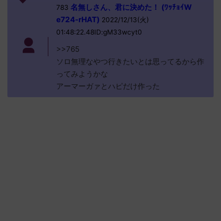
名無しさん、君に決めた！ (ﾜｯﾁｮｲW
783
e724-rHAT)
2022/12/13(火)
01:48:22.48ID:gM33wcyt0
>>765
ソロ無理なやつ行きたいとは思ってるから作
ってみようかな
アーマーガァとハピだけ作った