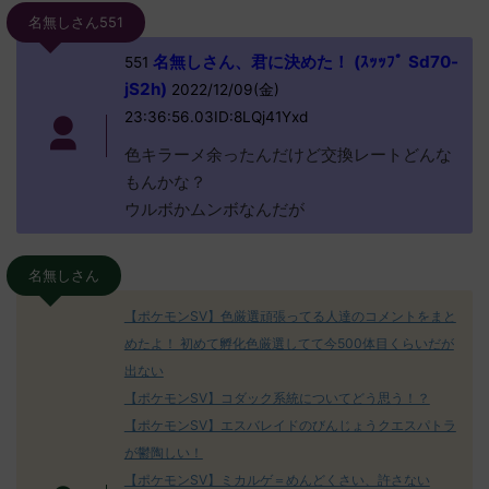
名無しさん551
名無しさん、君に決めた！ (ｽｯｯﾌﾟ Sd70-
551
jS2h)
2022/12/09(金)
23:36:56.03ID:8LQj41Yxd
色キラーメ余ったんだけど交換レートどんな
もんかな？
ウルボかムンボなんだが
名無しさん
【ポケモンSV】色厳選頑張ってる人達のコメントをまと
めたよ！ 初めて孵化色厳選してて今500体目くらいだが
出ない
【ポケモンSV】コダック系統についてどう思う！？
【ポケモンSV】エスバレイドのびんじょうクエスパトラ
が鬱陶しい！
【ポケモンSV】ミカルゲ＝めんどくさい、許さない