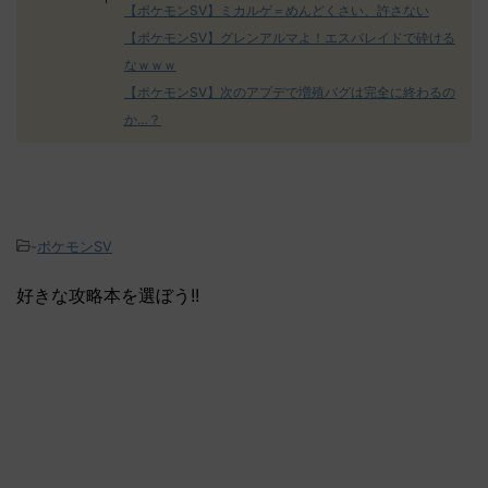
【ポケモンSV】ミカルゲ＝めんどくさい、許さない
【ポケモンSV】グレンアルマよ！エスバレイドで砕ける
なｗｗｗ
【ポケモンSV】次のアプデで増殖バグは完全に終わるの
か…？
-
ポケモンSV
好きな攻略本を選ぼう!!