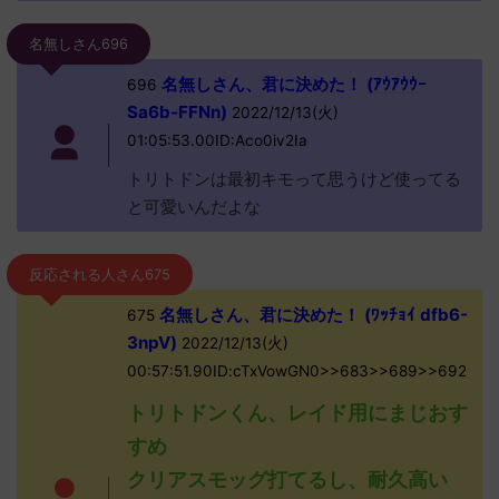
名無しさん696
名無しさん、君に決めた！ (ｱｳｱｳｳｰ
696
Sa6b-FFNn)
2022/12/13(火)
01:05:53.00ID:Aco0iv2Ia
トリトドンは最初キモって思うけど使ってる
と可愛いんだよな
反応される人さん675
名無しさん、君に決めた！ (ﾜｯﾁｮｲ dfb6-
675
3npV)
2022/12/13(火)
00:57:51.90ID:cTxVowGN0>>683>>689>>692
トリトドンくん、レイド用にまじおす
すめ
クリアスモッグ打てるし、耐久高い