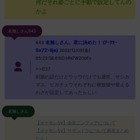
何だそれ姿ごとに手動で設定してんの
かよ
名無しさん643
名無しさん、君に決めた！ (ｱｰｸｾｰ
643
Sx72-IIje)
2022/12/09(金)
05:23:58.65ID:HN7W20bFx
>>637
剣盾の話だけどウッウだけでも通常、サシカ
マス、ピカチュウそれぞれに種族値や覚える
わざが設定してあったらしい
名無しさん
【ポケモンSV】金策ニンフィアについて
【ポケモンSV】サザンドラについて再度まとめ
たよ！