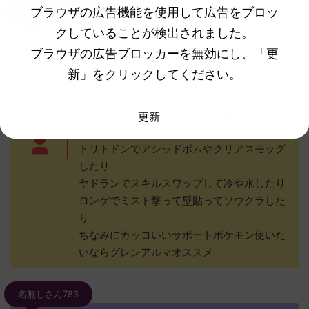
ブラウザの広告機能を使用して広告をブロッ
反応される人さん765
クしていることが検出されました。
名無しさん、君に決めた！ (ﾜｯﾁｮｲW
765
ブラウザの広告ブロッカーを無効にし、「更
a724-c/qL)
2022/12/13(火)
新」をクリックしてください。
01:38:15.74ID:ZwGrt2Al0>>783
>>758
味方をサポートするより敵を妨害した方がい
更新
い
トリトドンでアシッドボムやクリアスモッグ
したり
ヤドランでスキルスワップして冷や水したり
ロンゲでミスト撃って壁貼ってソウクラした
り
ちなみにカッコいいサポートポケモン使いた
いならグレンアルマオススメ
名無しさん783