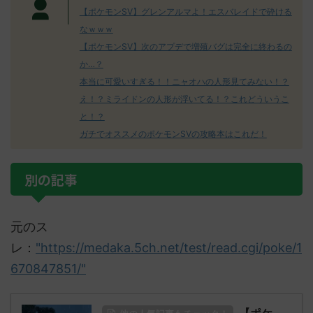
【ポケモンSV】グレンアルマよ！エスバレイドで砕ける
なｗｗｗ
【ポケモンSV】次のアプデで増殖バグは完全に終わるの
か…？
本当に可愛いすぎる！！ニャオハの人形見てみない！？
え！？ミライドンの人形が浮いてる！？これどういうこ
と！？
ガチでオススメのポケモンSVの攻略本はこれだ！
別の記事
元のス
レ：
"https://medaka.5ch.net/test/read.cgi/poke/1
670847851/"