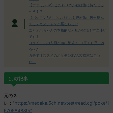
【ポケモンSV】こだわりめがねは誰に持たせる
べき！？
【ポケモンSV】ウルガモスを仮想敵に岩封積ん
でるデカヌチャンが居るらしい
ニャオハちゃんの本格的な人形が登場！本当凄い
です！
コライドンの人形が遂に登場！！1度でも見てみ
るべき！
ガチでオススメのポケモンSVの攻略本はこれ
だ！
別の記事
元のス
レ：
"https://medaka.5ch.net/test/read.cgi/poke/1
670584889/"