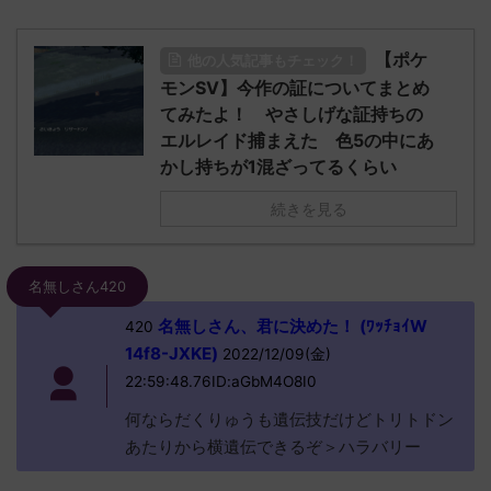
【ポケ
他の人気記事もチェック！
モンSV】今作の証についてまとめ
てみたよ！ やさしげな証持ちの
エルレイド捕まえた 色5の中にあ
かし持ちが1混ざってるくらい
続きを見る
名無しさん420
名無しさん、君に決めた！ (ﾜｯﾁｮｲW
420
14f8-JXKE)
2022/12/09(金)
22:59:48.76ID:aGbM4O8I0
何ならだくりゅうも遺伝技だけどトリトドン
あたりから横遺伝できるぞ＞ハラバリー