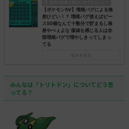
前回の記事も面白いのでチェック！
O9iU0 リージョ
2023/06/28(水)
に決めた！ (ｱｳ
だただダグト
【ポケモンSV】増殖バグによる格
01:07:00.69ID:oUI00NrJ0 エクスレ
2023/06/27
されたウミト
ッグヘルムかっこいいから助かる 名
08:19:23.
差ひどい！？ 増殖バグ使えばピー
ん0702
無しさん0971 0971 名無しさん、君に
え忘れたガ
ス50個なんて十数分で貯まるし格
めた！ (ﾜｯﾁ
決めた！ (ﾜｯﾁｮｲW b524-NwUu)
たラウドボーン
差やべぇよな 価値を感じる人は全
2023/06/28(水 ...
しさん0624
部増殖バグで増やしきってしまっ
決めた！ (ﾜｯﾁｮ
てる
続きを見る
みんなは「トリトドン」についてどう思
ってる？