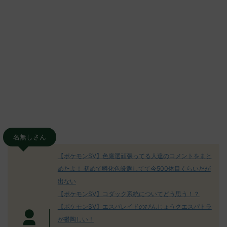
名無しさん
【ポケモンSV】色厳選頑張ってる人達のコメントをまと
めたよ！ 初めて孵化色厳選してて今500体目くらいだが
出ない
【ポケモンSV】コダック系統についてどう思う！？
【ポケモンSV】エスバレイドのびんじょうクエスパトラ
が鬱陶しい！