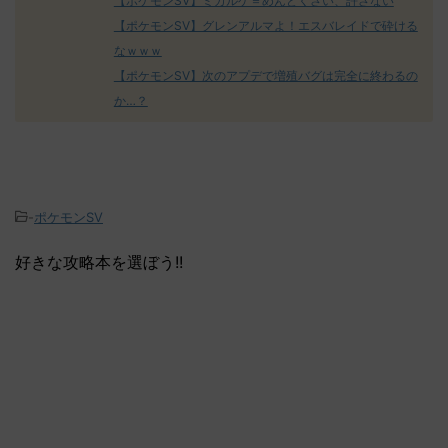
【ポケモンSV】ミカルゲ＝めんどくさい、許さない
【ポケモンSV】グレンアルマよ！エスバレイドで砕ける
なｗｗｗ
【ポケモンSV】次のアプデで増殖バグは完全に終わるの
か…？
-
ポケモンSV
好きな攻略本を選ぼう!!