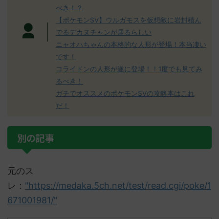
べき！？
【ポケモンSV】ウルガモスを仮想敵に岩封積ん
でるデカヌチャンが居るらしい
ニャオハちゃんの本格的な人形が登場！本当凄い
です！
コライドンの人形が遂に登場！！1度でも見てみ
るべき！
ガチでオススメのポケモンSVの攻略本はこれ
だ！
別の記事
元のス
レ：
"https://medaka.5ch.net/test/read.cgi/poke/1
671001981/"