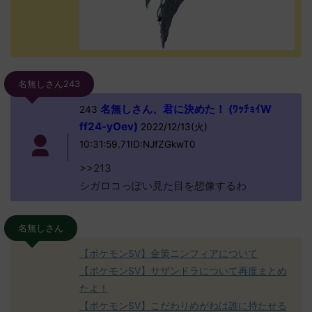
名無しさん243
名無しさん、君に決めた！ (ﾜｯﾁｮｲW
243
ff24-yOev)
2022/12/13(火)
10:31:59.71ID:NJfZGkwT0
>>213
シガロコっぽい見た目を想像するわ
名無しさん
【ポケモンSV】金策ニンフィアについて
【ポケモンSV】サザンドラについて再度まとめ
たよ！
【ポケモンSV】こだわりめがねは誰に持たせる