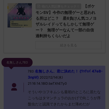
【ポケ
他の人気記事もチェック！
モンSV】今作の無理ゲーと思われ
る所はどこ？ 星6負けん気コノヨ
ザルレイドってもしかして無理ゲ
ー？ 無理ゲーなんて一部の自信
過剰持ちくらいだよ
続きを見る
名無しさん783
名無しさん、君に決めた！ (ﾜｯﾁｮｲ 47e8-
783
3npV)
2022/12/14(水)
21:16:14.18ID:beTXhETy0
そういやコフキムシも最初のところに居たな
こっちはタマンチュラのおかげで向こうが序
盤虫だと認識できたからまだ薄めだが