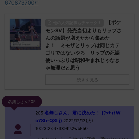
670873700/"
【ポケ
他の人気記事もチェック！
モンSV】発売当初よりもリップさ
んの話題が増えたから集めた
よ！ ミモザとリップは同じカテ
ゴリではないやろ リップの死語
使いっぷりは昭和生まれじゃなき
ゃ無理だと思う
続きを見る
名無しさん205
名無しさん、君に決めた！ (ﾜｯﾁｮｲW
205
c78b-Q8Lj)
2022/12/13(火)
10:23:27.67ID:9hs2wbF50