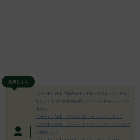
名無しさん
【ポケモンSV】色厳選頑張ってる人達のコメントをまと
めたよ！ 初めて孵化色厳選してて今500体目くらいだが
出ない
【ポケモンSV】コダック系統についてどう思う！？
【ポケモンSV】エスバレイドのびんじょうクエスパトラ
が鬱陶しい！