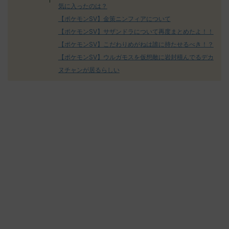
気に入ったのは？
【ポケモンSV】金策ニンフィアについて
【ポケモンSV】サザンドラについて再度まとめたよ！！
【ポケモンSV】こだわりめがねは誰に持たせるべき！？
【ポケモンSV】ウルガモスを仮想敵に岩封積んでるデカ
ヌチャンが居るらしい