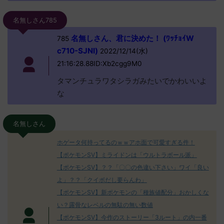
名無しさん785
名無しさん、君に決めた！ (ﾜｯﾁｮｲW
785
c710-SJNI)
2022/12/14(水)
21:16:28.88ID:Xb2cgg9M0
タマンチュラワタシラガみたいでかわいいよ
な
名無しさん
ホゲータ何持ってるのｗｗアホ面で可愛すぎる件！
【ポケモンSV】ミライドンは「ウルトラボール派」
【ポケモンSV】？？「〇〇の色違い下さい」ワイ「良い
よ」？？「クイボだし要らんわ」
【ポケモンSV】新ポケモンの「種族値配分」おかしくな
い？露骨なレベルの無駄の無い数値
【ポケモンSV】今作のストーリー「3ルート」の内一番