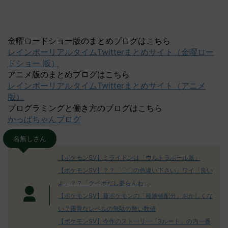
金曜ロードショー版のまとめブログはこちら
レインボーリアルタイムTwitterまとめサイト（金曜ロー
ドショー 版）
アニメ版のまとめブログはこちら
レインボーリアルタイムTwitterまとめサイト（アニメ
版）
プログラミングと働き方のブログはこちら
かっぱちゃんブログ
名無しさん
【ポケモンSV】ミライドンは「ウルトラボール派」
【ポケモンSV】？？「〇〇の色違い下さい」ワイ「良い
よ」？？「クイボだし要らんわ」
【ポケモンSV】新ポケモンの「種族値配分」おかしくな
い？露骨なレベルの無駄の無い数値
【ポケモンSV】今作のストーリー「3ルート」の内一番