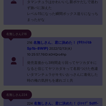
タマンチュラはかわいいし新ポケだしで迷わ
ず旅パに加えた
レベル15になった瞬間ボックス送りになっち
まったがな
名無しさん216
名無しさん、君に決めた！ (ｻｻｸｯﾃﾛﾙ
216
Sp1b-8WIP)
2022/12/13(火)
10:25:57.76ID:k0HQro4hp
発売直後から3時間走り回ってヤツカダキに
なると信じてヤツカダキって名前つけた色違
いタマンチュラがキモいおっさんに進化した
時の俺の気持ちを慮れゴミ共
名無しさん224
名無しさん、君に決めた！ (ｽｯｯﾌﾟ Sdff-
224