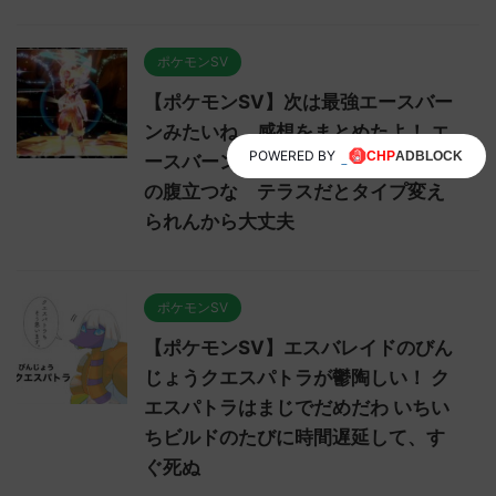
ポケモンSV
【ポケモンSV】次は最強エースバー
ンみたいね。感想をまとめたよ！ エ
POWERED BY
ースバーンが人気ポケモン面してる
の腹立つな テラスだとタイプ変え
られんから大丈夫
ポケモンSV
【ポケモンSV】エスバレイドのびん
じょうクエスパトラが鬱陶しい！ ク
エスパトラはまじでだめだわ いちい
ちビルドのたびに時間遅延して、す
ぐ死ぬ