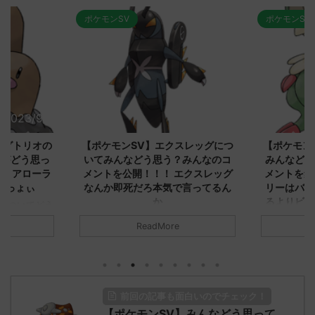
ポケモンSV
ポケモンSV
2023/9/8
2023/9/8
ダグトリオの
【ポケモンSV】エクスレッグにつ
【ポケモン
ながどう思っ
いてみんなどう思う？みんなのコ
みんなどう
！ アローラ
メントを公開！！！ エクスレッグ
メントを集
がっょぃ
なんか即死だろ本気で言ってるん
リーはバタ
か
るよりビビ
についてどう
トラさ
元のス
みんなは「エクスレッグ」についてど
ReadMore
.net/test/re
う思ってる？ 初めの記事 元のス
みんなは「
930/" 名無しさ
レ："https://medaka.5ch.net/test/re
思ってる？ 
さん、君に決め
ad.cgi/poke/1687575951/" 名無しさ
レ："https://
z)
ん0890 0890 名無しさん、君に決め
ad.cgi/pok
た！ (ﾜｯﾁｮｲW d56d-NwUu)
る人さん062
前回の記事も面白いのでチェック！
O9iU0 リージョ
2023/06/28(水)
に決めた！ (ｱｳ
だただダグト
【ポケモンSV】みんなどう思って
01:07:00.69ID:oUI00NrJ0 エクスレ
2023/06/27