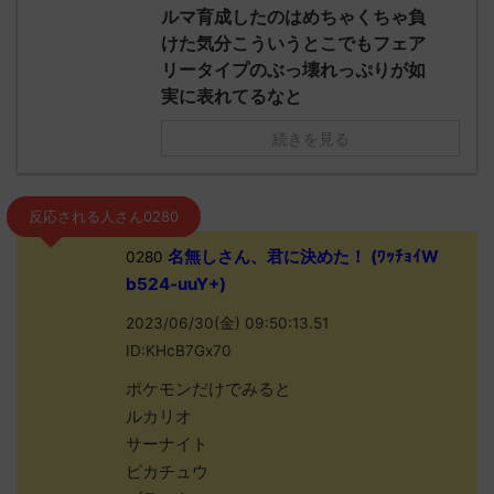
ルマ育成したのはめちゃくちゃ負
けた気分こういうとこでもフェア
リータイプのぶっ壊れっぷりが如
実に表れてるなと
続きを見る
反応される人さん0280
名無しさん、君に決めた！ (ﾜｯﾁｮｲW
0280
b524-uuY+)
2023/06/30(金) 09:50:13.51
ID:KHcB7Gx70
ポケモンだけでみると
ルカリオ
サーナイト
ピカチュウ