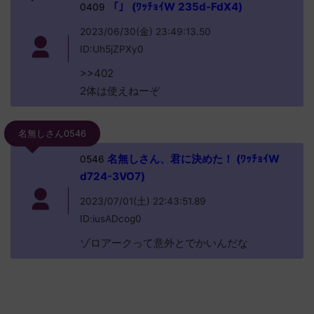
「」 (ﾜｯﾁｮｲW 235d-FdX4)
0409
2023/06/30(金) 23:49:13.50
ID:Uh5jZPXy0
>>402
2体は使えねーぞ
名無しさん0546
名無しさん、君に決めた！ (ﾜｯﾁｮｲW
0546
d724-3VO7)
2023/07/01(土) 22:43:51.89
ID:iusADcog0
ゾロアークって意外とでかいんだな