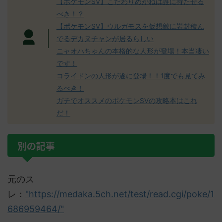
【ポケモンSV】こだわりめがねは誰に持たせる
べき！？
【ポケモンSV】ウルガモスを仮想敵に岩封積ん
でるデカヌチャンが居るらしい
ニャオハちゃんの本格的な人形が登場！本当凄い
です！
コライドンの人形が遂に登場！！1度でも見てみ
るべき！
ガチでオススメのポケモンSVの攻略本はこれ
だ！
別の記事
元のス
レ：
"https://medaka.5ch.net/test/read.cgi/poke/1
686959464/"