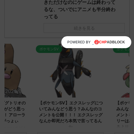
きただけなのにゲームは終わって
るな、ついでにアニメも半分終わ
ってる
続きを見る
POWERED BY
ポケモンSV
ポケモンSV
2023/9/8
2023/9/8
ダグトリオの
【ポケモンSV】エクスレッグにつ
【ポケモン
ながどう思っ
いてみんなどう思う？みんなのコ
みんなどう
！ アローラ
メントを公開！！！ エクスレッグ
メントを集
がっょぃ
なんか即死だろ本気で言ってるん
リーはバタ
か
るよりビビ
についてどう
トラさ
元のス