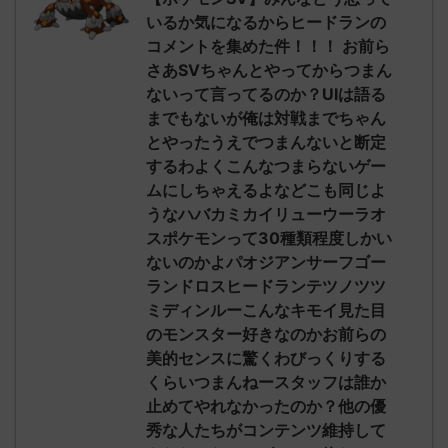
されたウミト
ッグヘルムかっこいいから助かる 名
08:19:23.
いるか気になるからヒードランの
ん0702
無しさん0971 0971 名無しさん、君に
え忘れたガ
コメントを集めた件！！！ お前ら
めた！ (ﾜｯﾁ
決めた！ (ﾜｯﾁｮｲW b524-NwUu)
たラウドボーン
さあSVちゃんとやってからつまん
2023/06/28(水 ...
しさん0624
ないって言ってるのか？UIは語る
決めた！ (ﾜｯﾁｮ
までもないが俺は対戦までちゃん
とやったうえでつまんないと断定
するわよくこんなつまらないゲー
ムにしちゃえるよなどこも同じよ
うなハバカミカイリューウーラオ
スポケモンって30種類程度しかい
ないのかよパオジアンサーフゴー
ランドロスヒードランテツノツツ
ミディンルーこんなキモイ見た目
のモンスター好きなのかお前らの
美的センスに驚くわびっくりする
くらいつまんねースタッフは誰か
止めてやれなかったのか？他の優
秀な人たちがコンテンツ維持して