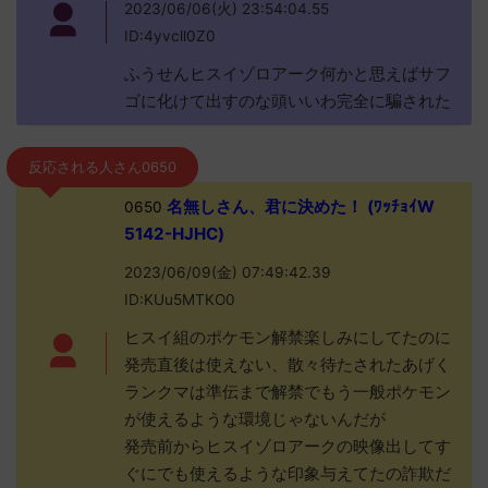
2023/06/06(火) 23:54:04.55
ID:4yvcll0Z0
ふうせんヒスイゾロアーク何かと思えばサフ
ゴに化けて出すのな頭いいわ完全に騙された
反応される人さん0650
名無しさん、君に決めた！ (ﾜｯﾁｮｲW
0650
5142-HJHC)
2023/06/09(金) 07:49:42.39
ID:KUu5MTKO0
ヒスイ組のポケモン解禁楽しみにしてたのに
発売直後は使えない、散々待たされたあげく
ランクマは準伝まで解禁でもう一般ポケモン
が使えるような環境じゃないんだが
発売前からヒスイゾロアークの映像出してす
ぐにでも使えるような印象与えてたの詐欺だ