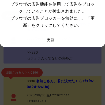
アニメ化していないBW組強いな
ブラウザの広告機能を使用して広告をブロッ
クしていることが検出されました。
名無しさん0297
ブラウザの広告ブロッカーを無効にし、「更
名無しさん、君に決めた！ (ｵｯﾍﾟｹ
0297
新」をクリックしてください。
Sr81-wzHD)
2023/06/30(金) 13:57:59.07
更新
ID:vrpVKBRtr
>>280
ゼラオラ入ってないの意外だ
反応される人さん0396
名無しさん、君に決めた！ (ﾜｯﾁｮｲW
0396
9d24-NwUu)
2023/06/30(金) 22:16:27.44
ID:dBle4vaT0