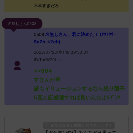
不幸すぎだろ
名無しさん0508
名無しさん、君に決めた！ (ｱｳｱｳｳｰ
0508
Sa2b-k2eh)
2023/07/26(水) 18:39:50.31
ID:TueW79Lsa
>>504
すまんが草
証もイリュージョンするなら残り面子
5匹も証厳選すれば良いんだよﾀﾌﾞﾝﾈ
前回の記事も面白いのでチェック！
【ポケモンSV】みんなどう思って