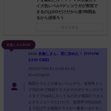
イズ色レベル1ゲッコウガが実現で
きるのはGOだけだから後1時間あ
るから頑張ろう
続きを見る
名無しさん0430
名無しさん、君に決めた！ (ﾜｯﾁｮｲW
0430
2310-C8lE)
2023/07/06(木) 22:59:43.33
ID:ocE2djy50
格闘テラピとか誰もいらんやろ。使用率トッ
プ30の中で格闘テラスがそのポケモンのテラ
スタイプtop3に入ってるの元が格闘のラオス
とオオニューラだけだぞ。使用率100位以内
まで広げても格闘テラスが一番多いポケモン