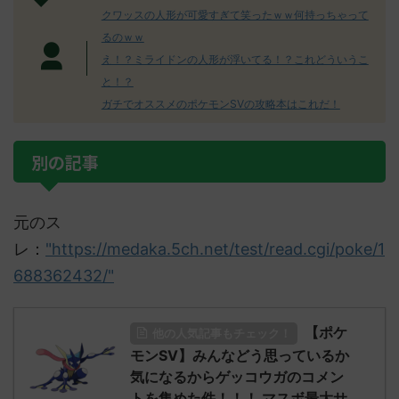
クワッスの人形が可愛すぎて笑ったｗｗ何持っちゃって
るのｗｗ
え！？ミライドンの人形が浮いてる！？これどういうこ
と！？
ガチでオススメのポケモンSVの攻略本はこれだ！
別の記事
元のス
レ：
"https://medaka.5ch.net/test/read.cgi/poke/1
688362432/"
【ポケ
他の人気記事もチェック！
モンSV】みんなどう思っているか
気になるからゲッコウガのコメン
トを集めた件！！！ マスボ最大サ