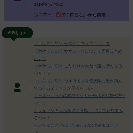
ID:HP26mfWk0
ゾロアーク
でも問題ないから前者
名無しさん
【ポケモンSV】金策ニンフィアについて
【ポケモンSV】サザンドラについて再度まとめ
たよ！
【ポケモンSV】こだわりめがねは誰に持たせる
べき！？
【ポケモンSV】ウルガモスを仮想敵に岩封積ん
でるデカヌチャンが居るらしい
ニャオハちゃんの本格的な人形が登場！本当凄い
です！
コライドンの人形が遂に登場！！1度でも見てみ
るべき！
ガチでオススメのポケモンSVの攻略本はこれ
だ！