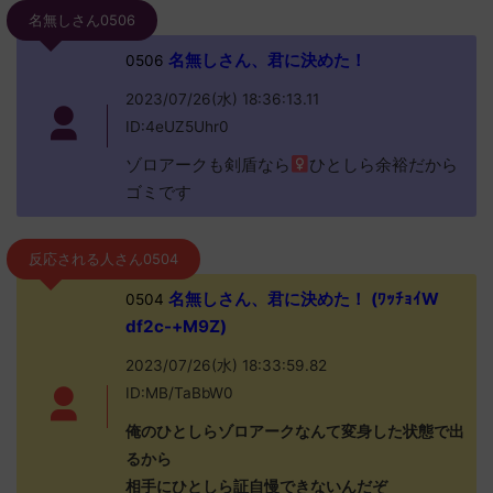
名無しさん0506
名無しさん、君に決めた！
0506
2023/07/26(水) 18:36:13.11
ID:4eUZ5Uhr0
ゾロアークも剣盾なら
ひとしら余裕だから
ゴミです
反応される人さん0504
名無しさん、君に決めた！ (ﾜｯﾁｮｲW
0504
df2c-+M9Z)
2023/07/26(水) 18:33:59.82
ID:MB/TaBbW0
俺のひとしらゾロアークなんて変身した状態で出
るから
相手にひとしら証自慢できないんだぞ