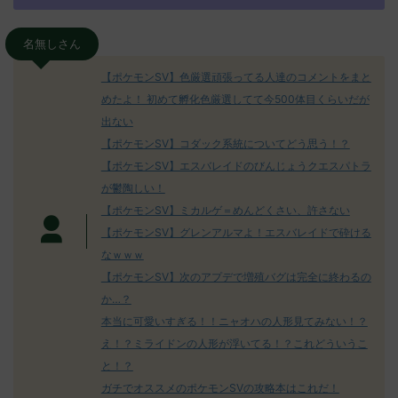
名無しさん
【ポケモンSV】色厳選頑張ってる人達のコメントをまと
めたよ！ 初めて孵化色厳選してて今500体目くらいだが
出ない
【ポケモンSV】コダック系統についてどう思う！？
【ポケモンSV】エスバレイドのびんじょうクエスパトラ
が鬱陶しい！
【ポケモンSV】ミカルゲ＝めんどくさい、許さない
【ポケモンSV】グレンアルマよ！エスバレイドで砕ける
なｗｗｗ
【ポケモンSV】次のアプデで増殖バグは完全に終わるの
か…？
本当に可愛いすぎる！！ニャオハの人形見てみない！？
え！？ミライドンの人形が浮いてる！？これどういうこ
と！？
ガチでオススメのポケモンSVの攻略本はこれだ！