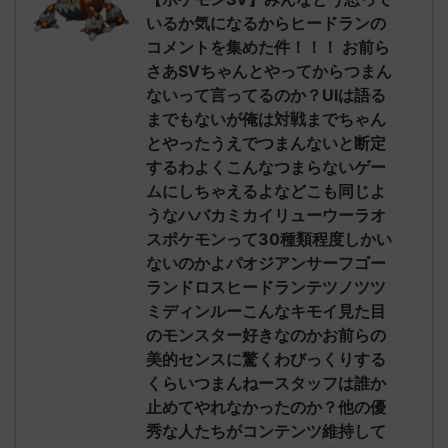
いるか気になるからヒードランの
コメントを集めた件！！！ お前ら
さあSVちゃんとやってからつまん
ないって言ってるのか？UIは語る
までもないが俺は対戦までちゃん
とやったうえでつまんないと断定
するわよくこんなつまらないゲー
ムにしちゃえるよなどこも同じよ
うなハバカミカイリューウーラオ
スポケモンって30種類程度しかい
ないのかよパオジアンサーフゴー
ランドロスヒードランテツノツツ
ミディンルーこんなキモイ見た目
のモンスター好きなのかお前らの
美的センスに驚くわびっくりする
くらいつまんねースタッフは誰か
止めてやれなかったのか？他の優
秀な人たちがコンテンツ維持して