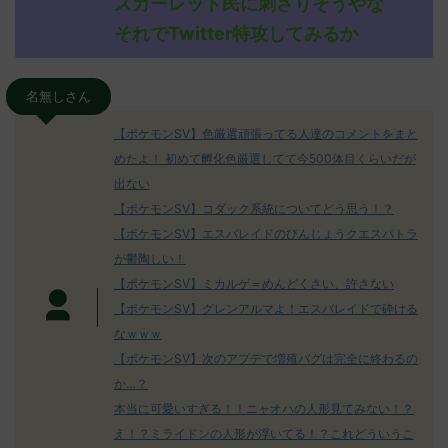
スカーレット民に刺さりそうやな
それでTwitter特攻してみるか
名無しさん
【ポケモンSV】色厳選頑張ってる人達のコメントをまと
めたよ！ 初めて孵化色厳選してて今500体目くらいだが
出ない
【ポケモンSV】コダック系統についてどう思う！？
【ポケモンSV】エスバレイドのびんじょうクエスパトラ
が鬱陶しい！
【ポケモンSV】ミカルゲ＝めんどくさい、許さない
【ポケモンSV】グレンアルマよ！エスバレイドで砕ける
なｗｗｗ
【ポケモンSV】次のアプデで増殖バグは完全に終わるの
か…？
本当に可愛いすぎる！！ニャオハの人形見てみない！？
え！？ミライドンの人形が浮いてる！？これどういうこ