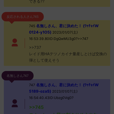
できる??
反応される人さん745
名無しさん、君に決めた！ (ﾜｯﾁｮｲW
745
0124-y1O5)
2023/01/07(土)
16:53:39.80ID:DgQwMU3g0?>>747
>>737
レイド用HAテツノカイナ量産しとけば交換の
弾として使えそう
名無しさん747
名無しさん、君に決めた！ (ﾜｯﾁｮｲW
747
5189-ozaS)
2023/01/07(土)
16:54:40.43ID:Ubzg0Vqj0?
>>745