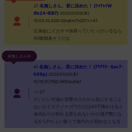
名無しさん、君に決めた！ (ﾜｯﾁｮｲW
27
8b24-IEB7)
2023/01/05(木)
15:03:15.42ID:G9q6m7hQ0?>>41
古来組にイカサマ抜群っていたっけいるなら
A0面倒臭そうだな
名無しさん41
名無しさん、君に決めた！ (ｱｳｱｳｳｰ Sac7-
41
bX6p)
2023/01/05(木)
15:10:21.75ID:/WSIsrdYa?
>>27
だいたい半減か攻撃カスだから気にすること
ないけどスナノケガワだけはA0下降かけると
身代わりが割れる変われないかの瀬戸際にな
るからHちょい振りで身代わり割れなくなる