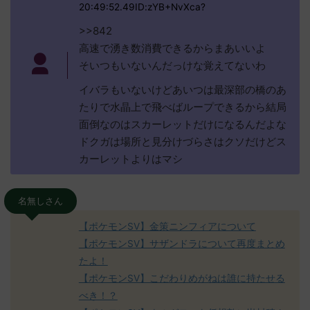
20:49:52.49ID:zYB+NvXca?
>>842
高速で湧き数消費できるからまあいいよ
そいつもいないんだっけな覚えてないわ
イバラもいないけどあいつは最深部の橋のあ
たりで水晶上で飛べばループできるから結局
面倒なのはスカーレットだけになるんだよな
ドクガは場所と見分けづらさはクソだけどス
カーレットよりはマシ
名無しさん
【ポケモンSV】金策ニンフィアについて
【ポケモンSV】サザンドラについて再度まとめ
たよ！
【ポケモンSV】こだわりめがねは誰に持たせる
べき！？