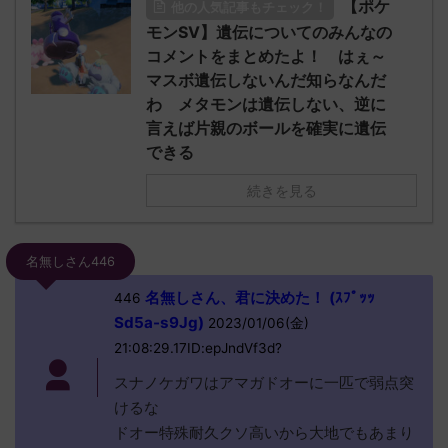
【ポケ
他の人気記事もチェック！
モンSV】遺伝についてのみんなの
コメントをまとめたよ！ はぇ～
マスボ遺伝しないんだ知らなんだ
わ メタモンは遺伝しない、逆に
言えば片親のボールを確実に遺伝
できる
続きを見る
名無しさん446
名無しさん、君に決めた！ (ｽﾌﾟｯｯ
446
Sd5a-s9Jg)
2023/01/06(金)
21:08:29.17ID:epJndVf3d?
スナノケガワはアマガドオーに一匹で弱点突
けるな
ドオー特殊耐久クソ高いから大地でもあまり