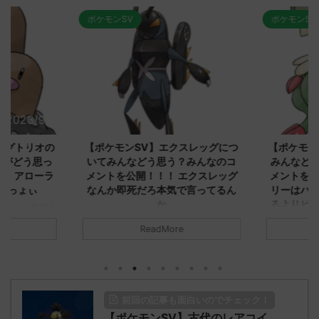
ポケモンSV
ポケモンSV
2023/9/8
2023/9/8
ダグトリオの
【ポケモンSV】エクスレッグにつ
【ポケモン
ながどう思っ
いてみんなどう思う？みんなのコ
みんなどう
！ アローラ
メントを公開！！！ エクスレッグ
メントを集
がっょぃ
なんか即死だろ本気で言ってるん
リーはバタ
か
るよりビビ
についてどう
トラさ
元のス
みんなは「エクスレッグ」についてど
ReadMore
.net/test/re
う思ってる？ 初めの記事 元のス
みんなは「
930/" 名無しさ
レ："https://medaka.5ch.net/test/re
思ってる？ 
さん、君に決め
ad.cgi/poke/1687575951/" 名無しさ
レ："https://
z)
ん0890 0890 名無しさん、君に決め
ad.cgi/pok
た！ (ﾜｯﾁｮｲW d56d-NwUu)
る人さん062
前回の記事も面白いのでチェック！
O9iU0 リージョ
2023/06/28(水)
に決めた！ (ｱｳ
だただダグト
【ポケモンSV】古代のレアコイ
01:07:00.69ID:oUI00NrJ0 エクスレ
2023/06/27