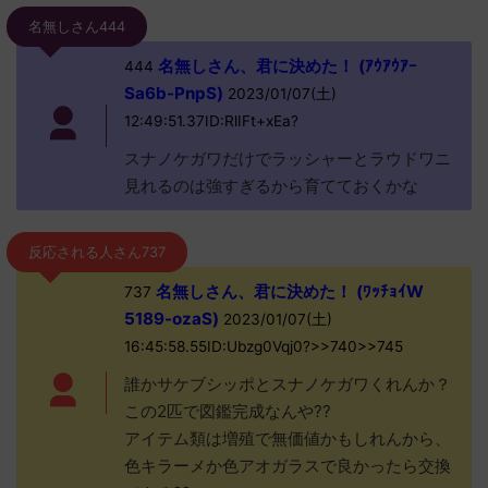
名無しさん444
名無しさん、君に決めた！ (ｱｳｱｳｱｰ
444
Sa6b-PnpS)
2023/01/07(土)
12:49:51.37ID:RlIFt+xEa?
スナノケガワだけでラッシャーとラウドワニ
見れるのは強すぎるから育てておくかな
反応される人さん737
名無しさん、君に決めた！ (ﾜｯﾁｮｲW
737
5189-ozaS)
2023/01/07(土)
16:45:58.55ID:Ubzg0Vqj0?>>740>>745
誰かサケブシッポとスナノケガワくれんか？
この2匹で図鑑完成なんや??
アイテム類は増殖で無価値かもしれんから、
色キラーメか色アオガラスで良かったら交換