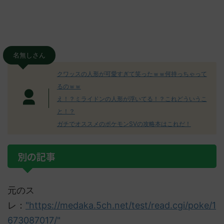
名無しさん
クワッスの人形が可愛すぎて笑ったｗｗ何持っちゃって
るのｗｗ
え！？ミライドンの人形が浮いてる！？これどういうこ
と！？
ガチでオススメのポケモンSVの攻略本はこれだ！
別の記事
元のス
レ：
"https://medaka.5ch.net/test/read.cgi/poke/1
673087017/"