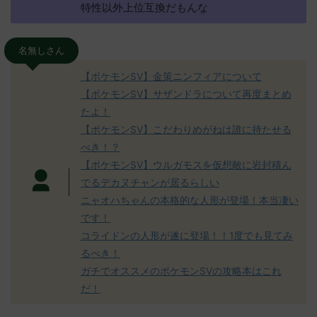
特性以外上位互換だもんな
名無しさん
【ポケモンSV】金策ニンフィアについて
【ポケモンSV】サザンドラについて再度まとめ
たよ！
【ポケモンSV】こだわりめがねは誰に持たせる
べき！？
【ポケモンSV】ウルガモスを仮想敵に岩封積ん
でるデカヌチャンが居るらしい
ニャオハちゃんの本格的な人形が登場！本当凄い
です！
コライドンの人形が遂に登場！！1度でも見てみ
るべき！
ガチでオススメのポケモンSVの攻略本はこれ
だ！