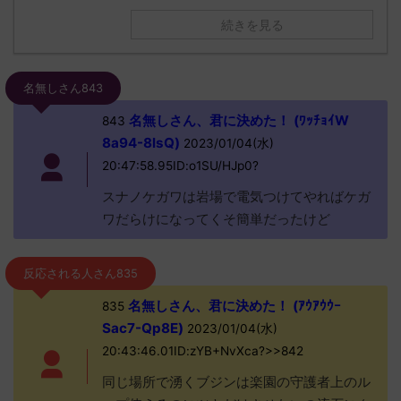
続きを見る
名無しさん843
名無しさん、君に決めた！ (ﾜｯﾁｮｲW
843
8a94-8lsQ)
2023/01/04(水)
20:47:58.95ID:o1SU/HJp0?
スナノケガワは岩場で電気つけてやればケガ
ワだらけになってくそ簡単だったけど
反応される人さん835
名無しさん、君に決めた！ (ｱｳｱｳｳｰ
835
Sac7-Qp8E)
2023/01/04(水)
20:43:46.01ID:zYB+NvXca?>>842
同じ場所で湧くブジンは楽園の守護者上のル