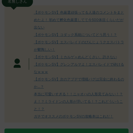
名無しさん
【ポケモンSV】色厳選頑張ってる人達のコメントをまと
めたよ！ 初めて孵化色厳選してて今500体目くらいだが
出ない
【ポケモンSV】コダック系統についてどう思う！？
【ポケモンSV】エスバレイドのびんじょうクエスパトラ
が鬱陶しい！
【ポケモンSV】ミカルゲ＝めんどくさい、許さない
【ポケモンSV】グレンアルマよ！エスバレイドで砕ける
なｗｗｗ
【ポケモンSV】次のアプデで増殖バグは完全に終わるの
か…？
本当に可愛いすぎる！！ニャオハの人形見てみない！？
え！？ミライドンの人形が浮いてる！？これどういうこ
と！？
ガチでオススメのポケモンSVの攻略本はこれだ！