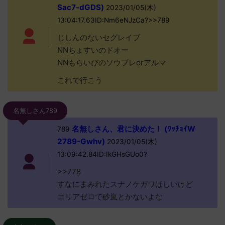
Sac7-dGDS)
2023/01/05(木)
13:04:17.63ID:Nm6eNJzCa?>>789
じしんのないセグレイブ
NNちょすいのドオー
NNもらいびのソウブレorアルマ
これで行こう
名無しさん789
名無しさん、君に決めた！ (ﾜｯﾁｮｲW
789
2789-Gwhv)
2023/01/05(木)
13:09:42.84ID:IkGHsGUo0?
>>778
すなにまみれたスナノケガワほしいけど
エリアゼロで砂嵐とかないよな