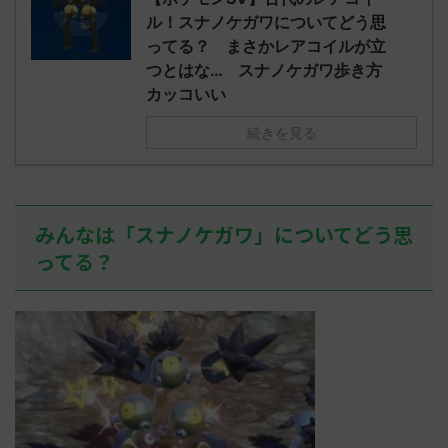
されたウミト
ッグヘルムかっこいいから助かる 名
08:19:23.
ル！スナノケガワについてどう思
ん0702
無しさん0971 0971 名無しさん、君に
え忘れたガ
ってる？ まさかレアコイルが立
めた！ (ﾜｯﾁ
決めた！ (ﾜｯﾁｮｲW b524-NwUu)
たラウドボーン
つとはな… スナノケガワ歩き方
2023/06/28(水 ...
しさん0624
カッコいい
決めた！ (ﾜｯﾁｮ
続きを見る
みんなは「スナノケガワ」についてどう思
ってる？