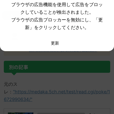
ブラウザの広告機能を使用して広告をブロッ
クしていることが検出されました。
名無しさん
ブラウザの広告ブロッカーを無効にし、「更
クワッスの人形が可愛すぎて笑ったｗｗ何持っちゃって
新」をクリックしてください。
るのｗｗ
え！？ミライドンの人形が浮いてる！？これどういうこ
更新
と！？
ガチでオススメのポケモンSVの攻略本はこれだ！
別の記事
元のス
レ：
"https://medaka.5ch.net/test/read.cgi/poke/1
672990634/"