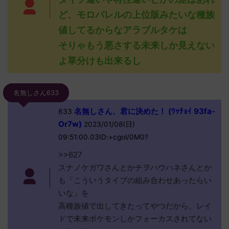
ど、モロバレルの上位版みたいな種族
値してるからなアラブルタケは
そりゃもう悪さする未来しか見えない
よ草分けも出来るし
名無しさん633
名無しさん、君に決めた！ (ﾜｯﾁｮｲ 93fa-
633
Or7w)
2023/01/08(日)
09:51:00.03ID:+cgol/0M0?
>>627
スナノケガワさんとかチヲハウハネさんとか
も「こういうタイプの組み合わせあったらい
いな」を
高種族値で出してきたってやつだから、レイ
ドで未来ポケモンしかフォーカスされてない