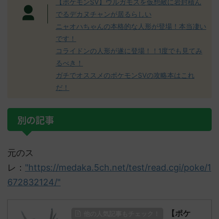
【ポケモンSV】ウルガモスを仮想敵に岩封積ん
でるデカヌチャンが居るらしい
ニャオハちゃんの本格的な人形が登場！本当凄い
です！
コライドンの人形が遂に登場！！1度でも見てみ
るべき！
ガチでオススメのポケモンSVの攻略本はこれ
だ！
別の記事
元のス
レ：
"https://medaka.5ch.net/test/read.cgi/poke/1
672832124/"
【ポケ
他の人気記事もチェック！