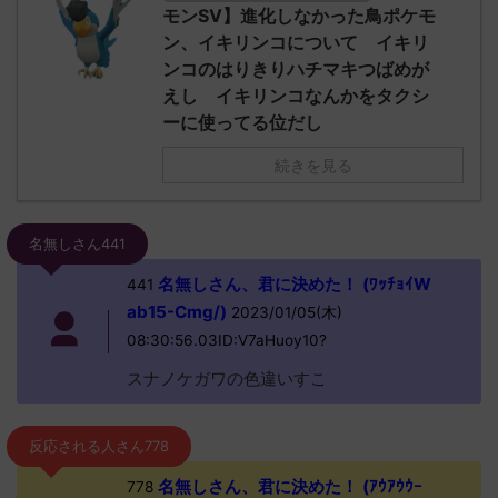
モンSV】進化しなかった鳥ポケモ
ン、イキリンコについて イキリ
ンコのはりきりハチマキつばめが
えし イキリンコなんかをタクシ
ーに使ってる位だし
続きを見る
名無しさん441
名無しさん、君に決めた！ (ﾜｯﾁｮｲW
441
ab15-Cmg/)
2023/01/05(木)
08:30:56.03ID:V7aHuoy10?
スナノケガワの色違いすこ
反応される人さん778
名無しさん、君に決めた！ (ｱｳｱｳｳｰ
778