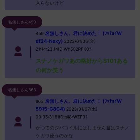
入らないけど
名無しさん459
名無しさん、君に決めた！ (ﾜｯﾁｮｲW
459
df24-Noxy)
2023/01/06(金)
21:14:23.14ID:Wh502PFK0?
スナノケガワあの格好からS101ある
の何か笑う
名無しさん863
名無しさん、君に決めた！ (ﾜｯﾁｮｲW
863
5915-G8G4)
2023/01/07(土)
00:05:31.81ID:gll8rWZF0?
かつてのジバコイルにはしません君はスナノ
ケガワ使うのかな