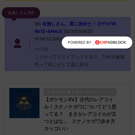
名無しさん185
名無しさん、君に決めた！ (ﾜｯﾁｮｲW
185
4b12-bHwJ)
2023/01/08(日)
16:56:12.20ID:N8PRBFt00?
POWERED BY
>>174
こうやってリストアップするの、THE大麻販
売って感じがして逆に好き
前回の記事も面白いのでチェック！
【ポケモンSV】古代のレアコイ
ル！スナノケガワについてどう思
ってる？ まさかレアコイルが立
つとはな… スナノケガワ歩き方
カッコいい