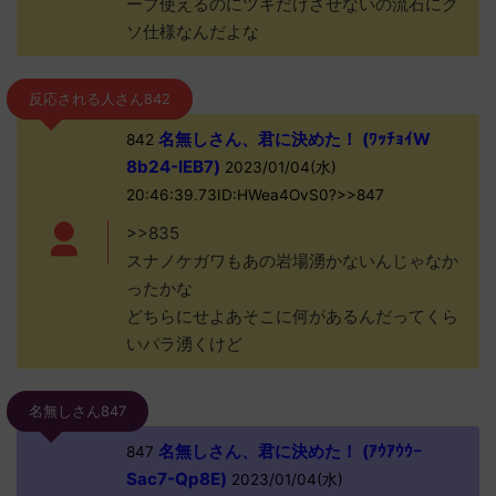
ープ使えるのにツキだけさせないの流石にク
ソ仕様なんだよな
反応される人さん842
名無しさん、君に決めた！ (ﾜｯﾁｮｲW
842
8b24-IEB7)
2023/01/04(水)
20:46:39.73ID:HWea4OvS0?>>847
>>835
スナノケガワもあの岩場湧かないんじゃなか
ったかな
どちらにせよあそこに何があるんだってくら
いパラ湧くけど
名無しさん847
名無しさん、君に決めた！ (ｱｳｱｳｳｰ
847
Sac7-Qp8E)
2023/01/04(水)