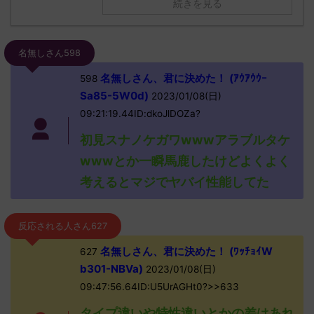
続きを見る
名無しさん598
名無しさん、君に決めた！ (ｱｳｱｳｳｰ
598
Sa85-5W0d)
2023/01/08(日)
09:21:19.44ID:dkoJlDOZa?
初見スナノケガワwwwアラブルタケ
wwwとか一瞬馬鹿したけどよくよく
考えるとマジでヤバイ性能してた
反応される人さん627
名無しさん、君に決めた！ (ﾜｯﾁｮｲW
627
b301-NBVa)
2023/01/08(日)
09:47:56.64ID:U5UrAGHt0?>>633
タイプ違いや特性違いとかの差はあれ