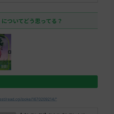
07:36
リージ
しぶり
」についてどう思ってる？
て、ア
イして
そこそ
ん0 ...
test/read.cgi/poke/1670209214/"