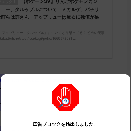
【ポケモンSV】りんごポケモンカジ
チェック！
リュー、タルップルについて ミカルゲ、パチリ
お前らは許さん アップリューは流石に数値が足
、アップリュー、タルップル」についてどう思ってる？ 初めの記事
.5ch.net/test/read.cgi/poke/1669972981 ...
(ﾜｯﾁｮｲW d229-Srxj)
2022/12/05(月)
0
？
広告ブロックを検出しました。