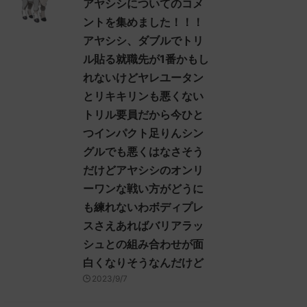
アヤシシについてのコメ
:52.19ID:+/6UvhFfd ヒスイ
決めた！ (ｽﾌﾟｯｯ Sdbf-EFSw) ...
ントを集めました！！！
ョンを輸送するために、久
アヤシシ、ダブルでトリ
にヒスイの地に踏み入れ
ヤシシ様でアイキャンフラ
ル貼る就職先が1番かもし
目の前が真っ暗になる人、
れないけどヤレユータン
こいるだろうな… 名無しさ
とリキキリンも悪くない
トリル要員だから今ひと
つインパクト足りんシン
グルでも悪くはなさそう
だけどアヤシシのオンリ
ーワンな戦い方がどうに
も練れないわボディプレ
スさえあればバリアラッ
シュとの組み合わせが面
白くなりそうなんだけど
2023/9/7