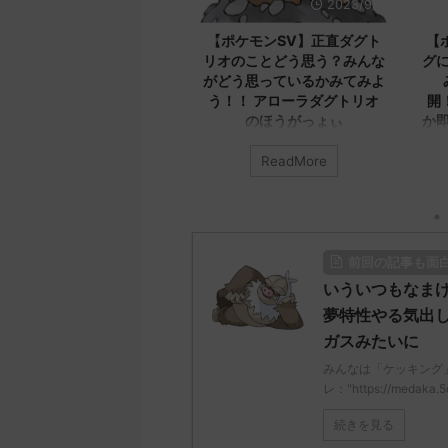
2023/9/12
2023/9/8
【ポケモンSV】最新版！！
【ポケモンSV】正直ダグト
【
ンギラスについてのコメン
リオのことどう思う？みんな
グ
トを集めたよ！！！ メカバ
がどう思っているかみてみよ
ギラスなら実装済みだから
う！！ アローラダグトリオ
開
我慢してね
のほうがっょぃ
か
んなは「バンギラス」について
みんなは「ダグトリオ」について
ReadMore
ReadMore
う思ってる？ 初めの記事 元の
どう思ってる？ 初めの記事 元の
みん
ス
てど
"https://medaka.5ch.net/test
レ："https://medaka.5ch.net/test
のス
ead.cgi/poke/1687575951/" 反
/read.cgi/poke/1687925930/" 名
レ："h
される人さん0758 0758 名無し
無しさん0701 0701 名無しさん、
/rea
前回の記事も面
ん、君に決めた！ (ｻｻｸｯﾃﾛﾗ
君に決めた！ (ﾜｯﾁｮｲW e22c-
無し
81-0EPn) 2023/06/27(火)
t4wz) 2023/07/02(日)
君に決
いういつもなまけ
:26:19.70ID:RcaIJFnkp セグレイ
18:28:06.00ID:O9D7O9iU0 リージ
NwUu
夢特性やる気出し
は600族の中でC75とか一番無
ョンでも何でもないのにただただ
01:0
ガスみたいに
を削ぎ落としてる値だしなバン
ダグトリオと同じ種族値で弱くさ
レッ
もC削ってくれい 名無しさん
れたウミトリオオとかもな 名無し
る 名
みんなは「ケッキング
762 0762 名無しさん、君に決め
さん0702 0702 名無しさん、君に
ん、君
レ："https://medaka.5
(ｽ ...
決めた！ (ﾜｯﾁｮｲ ...
NwUu
続きを見る