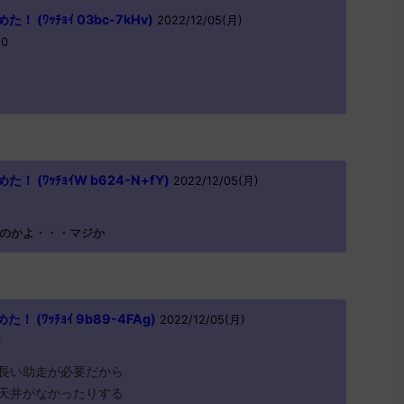
(ﾜｯﾁｮｲ 03bc-7kHv)
2022/12/05(月)
U0
 (ﾜｯﾁｮｲW b624-N+fY)
2022/12/05(月)
のかよ・・・マジか
(ﾜｯﾁｮｲ 9b89-4FAg)
2022/12/05(月)
0
長い助走が必要だから
天井がなかったりする