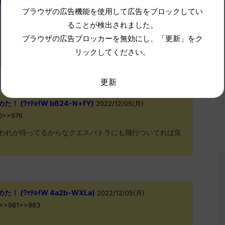
 (ﾜｯﾁｮｲW 4a2b-WXLa)
2022/12/05(月)
ブラウザの広告機能を使用して広告をブロックしてい
ることが検出されました。
ブラウザの広告ブロッカーを無効にし、「更新」をク
リックしてください。
更新
 (ﾜｯﾁｮｲW b624-N+fY)
2022/12/05(月)
r0>>976
われが待ってるからなクエスパトラにも飛行ついてれば良
 (ﾜｯﾁｮｲW 4a2b-WXLa)
2022/12/05(月)
x0>>981>>983