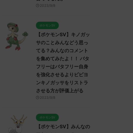
2023/9/7
2023/9/7
2023/9/8
ケモンSV】みんなのア
【ポケモンSV】ポケモンSV
【ポケ
シについてのコメントを
プレイヤーのトゲキッスに対
ンムー
めました！！！ アヤシ
するコメント集！ ねばねば
集めま
ポケモンSV
ダブルでトリル貼る就職
ネット、そんな悪くなさそう
セグレ
【ポケモンSV】キノガッ
1番かもしれないけどヤ
ではあるけど上取れたら劇的
か
ータンとリキキリンも悪
に有利になれるようなエース
サのことみんなどう思っ
みんな
いトリル要員だから今ひ
が今は見あたらない全盛期ポ
ReadMore
ReadMore
う思って
てる？みんなのコメント
インパクト足りんシング
イヒガッサかトゲキッスが欲
レ："http
を集めてみたよ！！ バタ
も悪くはなさそうだけど
しい
/read.c
シシのオンリーワンな戦
フリーはバタフリー自身
みんなは「トゲキッス」について
応される人
がどうにも練れないわボ
どう思ってる？ 初めの記事 元の
さん、君に
を強化させるよりビビヨ
プレスさえあればバリア
ス
3624-t0
ンキノガッサをリストラ
シュとの組み合わせが面
レ："https://medaka.5ch.net/test
10:46:0
くなりそうなんだけど
させる方が評価上がる
/read.cgi/poke/1685459114/" 反応
ー内定た
は「アヤシシ」についてど
される人さん0919 0919 名無しさ
0241
2023/9/8
てる？ 初めの記事 元のス
ん、君に決めた！ (ﾃﾃﾝﾃﾝﾃﾝ
(ｱｳｱｳｳｰ
ps://medaka.5ch.net/test
MM7f-faBw) 2023/06/01(木)
2023/06/
cgi/poke/1685459114/" 反応
23:53:19.96ID:X6LFL4hoM なんで
ポケモンSV
さん0055 0055 名無しさ
トゲキッスちゃんをパルデアに入
【ポケモンSV】みんなの
決めた！ (ｽｯﾌﾟ Sdbf-
れてくんないの酷い 反応される人
 2023/05/31(水)
さん0938 0938 名無しさん、君に