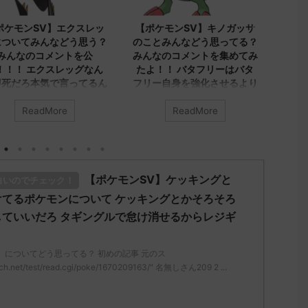
2023/9/8
2023/9/8
ポケモンSV】エクスレッ
【ポケモンSV】キノガッサ
【ポ
についてみんなどう思う？
のことみんなどう思ってる？
ヤシ
みんなのコメントを公
みんなのコメントを集めてみ
集
！！！ エクスレッグなん
たよ！！ バタフリーはバタ
シ、
即死だろ本気で言ってるん
フリー自身を強化させるより
先が
か
ビビヨンキノガッサをリスト
レユ
ラさせる方が評価上がる
くな
ReadMore
ReadMore
なは「エクスレッグ」につい
とつ
う思ってる？ 初めの記事 元
みんなは「キノガッサ」について
ルで
どう思ってる？ 初めの記事 元の
アヤ
ttps://medaka.5ch.net/test
ス
い方
d.cgi/poke/1687575951/" 名
レ："https://medaka.5ch.net/test
【ポケモンSV】ケッキングと
ディ
白いのでチェック！
さん0890 0890 名無しさん、
/read.cgi/poke/1687575951/" 反
ラッ
めた！ (ﾜｯﾁｮｲW d56d-
応される人さん0623 0623 名無し
てるポケモンについて ケッキングとかそろそろ
白
) 2023/06/28(水)
さん、君に決めた！ (ｱｳｱｳｳｰ
ていいだろ タギングルで怠け消せるからレジギ
7:00.69ID:oUI00NrJ0 エクス
Sa69-sI2x) 2023/06/27(火)
みんな
グヘルムかっこいいから助か
08:19:23.39ID:KfVqw9Gna 胞子を
う思っ
無しさん0971 0971 名無しさ
覚え忘れたガッサさんあくびを覚
レ："htt
」についてどう思ってる？ 初めの記事 元のス
に決めた！ (ﾜｯﾁｮｲW b524-
え忘れたラウドボーンさん (´・
/read.
ch.net/test/read.cgi/poke/1670209163/" 名無しさん209 2 ...
) 2023/06/28(水 ...
ω・｀) 名無しさん0624 0624 名
される人
無しさん、君に決めた！ (ﾜｯﾁｮｲW
ん、君に
05 ...
mLoM)