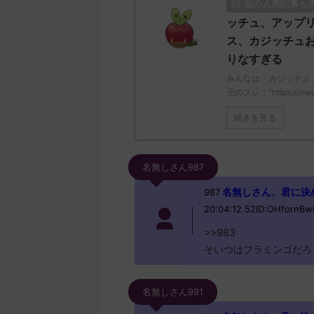
他の人気記事も
ッチュ、アップ
ス、カジッチュ
りなすぎる
みんなは「カジッチュ
元のスレ："https://medaka
続きを見る
名無しさん987
名無しさん、君に決めた！ 
987
20:04:12.52ID:OHfornBw
>>983
そいつはフラミンゴだろ
名無しさん991