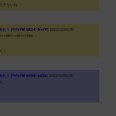
仕方ないね
 (ﾜｯﾁｮｲW b624-N+fY)
2022/12/05(月)
r0>>987>>991>>992
ん！
 (ﾜｯﾁｮｲW e658-sd2k)
2022/12/05(月)
0