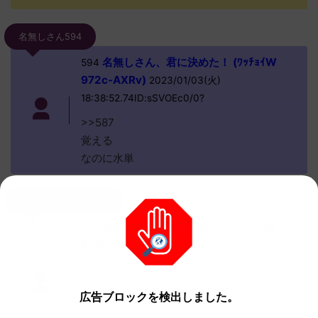
名無しさん594
名無しさん、君に決めた！ (ﾜｯﾁｮｲW
594
972c-AXRv)
2023/01/03(火)
18:38:52.74ID:sSVOEc0/0?
>>587
覚える
なのに水単
反応される人さん579
名無しさん、君に決めた！ (ﾜｯﾁｮｲW
579
9a2c-4tlf)
2023/01/03(火)
18:33:55.39ID:0IQ70Ic40?>>597
そこまで弱くないキリキザンが進化してるの
広告ブロックを検出しました。
に