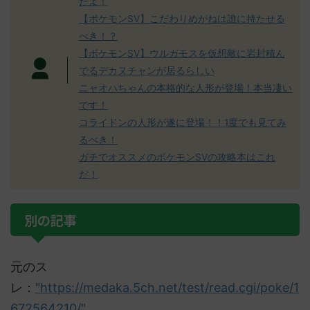
たよ！
【ポケモンSV】こだわりめがねは誰に持たせる
べき！？
【ポケモンSV】ウルガモスを仮想敵に岩封積ん
でるデカヌチャンが居るらしい
ニャオハちゃんの本格的な人形が登場！本当凄い
です！
コライドンの人形が遂に登場！！1度でも見てみ
るべき！
ガチでオススメのポケモンSVの攻略本はこれ
だ！
別の記事
元のス
レ：
"https://medaka.5ch.net/test/read.cgi/poke/1
672564210/"