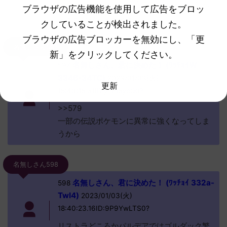
至るとことに配置してるゴルダックにはなん
ブラウザの広告機能を使用して広告をブロッ
もないのおかしいよな
クしていることが検出されました。
ブラウザの広告ブロッカーを無効にし、「更
名無しさん597
新」をクリックしてください。
名無しさん、君に決めた！ (ﾜｯﾁｮｲW
597
3346-34TC)
2023/01/03(火)
更新
18:40:18.31ID:yhEI8yqQ0?
>>579
一部の伝説ポケモンに異常に強くなってしま
うから
名無しさん598
名無しさん、君に決めた！ (ﾜｯﾁｮｲ 332a-
598
TwI4)
2023/01/03(火)
18:40:23.16ID:9P9YwLTS0?
リストラどころかパルデアではゴルダック繁