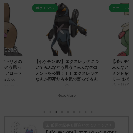
ポケモンSV
ポケモンSV
2023/9/8
2023/9/8
ダグトリオの
【ポケモンSV】エクスレッグにつ
【ポケモン
ながどう思っ
いてみんなどう思う？みんなのコ
みんなどう
！ アローラ
メントを公開！！！ エクスレッグ
メントを集
がっょぃ
なんか即死だろ本気で言ってるん
リーはバタ
か
るよりビビ
についてどう
トラさ
元のス
みんなは「エクスレッグ」についてど
ReadMore
.net/test/re
う思ってる？ 初めの記事 元のス
みんなは「
930/" 名無しさ
レ："https://medaka.5ch.net/test/re
思ってる？ 
さん、君に決め
ad.cgi/poke/1687575951/" 名無しさ
レ："https://
z)
ん0890 0890 名無しさん、君に決め
ad.cgi/pok
た！ (ﾜｯﾁｮｲW d56d-NwUu)
る人さん062
前回の記事も面白いのでチェック！
O9iU0 リージョ
2023/06/28(水)
に決めた！ (ｱｳ
だただダグト
【ポケモンSV】エスバレイドのび
01:07:00.69ID:oUI00NrJ0 エクスレ
2023/06/27