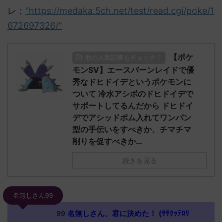
レ：
"https://medaka.5ch.net/test/read.cgi/poke/1
672697326/"
【ポケ
他の人気記事もチェック！
モンSV】エースバーンレイドで優
秀なドヒドイデというポケモンに
ついて 冷水アシボのドヒドイデで
サポートしてるんだから ドヒドイ
デでアシッドボム入れてワンパン
型の手伝いをすべきか、チマチマ
削りを促すべきか…
続きを見る
名無しさん99
名無しさん、君に決めた！ (ｻｻｸｯﾃﾛﾘ
99