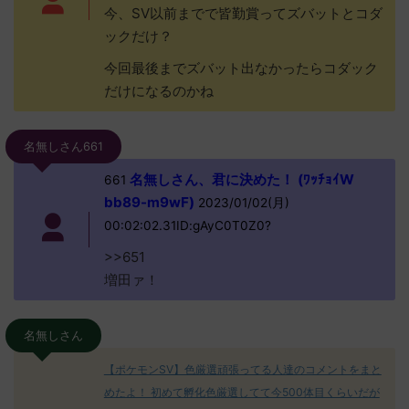
今、SV以前までで皆勤賞ってズバットとコダ
ックだけ？
今回最後までズバット出なかったらコダック
だけになるのかね
名無しさん661
名無しさん、君に決めた！ (ﾜｯﾁｮｲW
661
bb89-m9wF)
2023/01/02(月)
00:02:02.31ID:gAyC0T0Z0?
>>651
増田ァ！
名無しさん
【ポケモンSV】色厳選頑張ってる人達のコメントをまと
めたよ！ 初めて孵化色厳選してて今500体目くらいだが