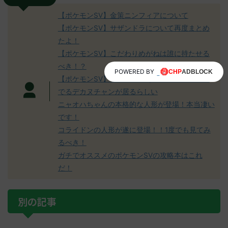
【ポケモンSV】金策ニンフィアについて
【ポケモンSV】サザンドラについて再度まとめ
たよ！
【ポケモンSV】こだわりめがねは誰に持たせる
べき！？
POWERED BY
【ポケモンSV】ウルガモスを仮想敵に岩封積ん
でるデカヌチャンが居るらしい
ニャオハちゃんの本格的な人形が登場！本当凄い
です！
コライドンの人形が遂に登場！！1度でも見てみ
るべき！
ガチでオススメのポケモンSVの攻略本はこれ
だ！
別の記事