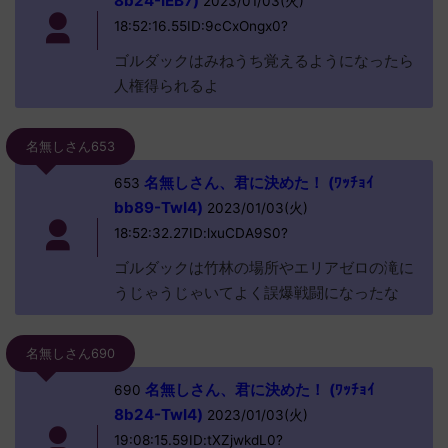
8b24-IEB7)
2023/01/03(火)
18:52:16.55ID:9cCxOngx0?
ゴルダックはみねうち覚えるようになったら
人権得られるよ
名無しさん653
名無しさん、君に決めた！ (ﾜｯﾁｮｲ
653
bb89-TwI4)
2023/01/03(火)
18:52:32.27ID:lxuCDA9S0?
ゴルダックは竹林の場所やエリアゼロの滝に
うじゃうじゃいてよく誤爆戦闘になったな
名無しさん690
名無しさん、君に決めた！ (ﾜｯﾁｮｲ
690
8b24-TwI4)
2023/01/03(火)
19:08:15.59ID:tXZjwkdL0?