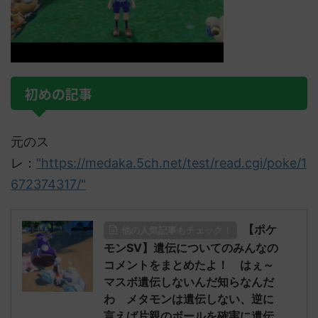
初めの記事
元のス
レ：
"https://medaka.5ch.net/test/read.cgi/poke/1
672374317/"
【ポケ
他の人気記事もチェック！
モンSV】遺伝についてのみんなの
コメントをまとめたよ！ はぇ～
マスボ遺伝しないんだ知らなんだ
わ メタモンは遺伝しない、逆に
言えば片親のボールを確実に遺伝