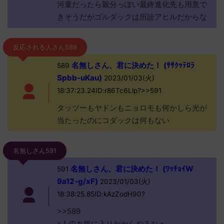
河童だったら親分っぽい最終進化先も用意で
きそうだがゴルダックは所詮アヒルだからな
反応される人さん589
名無しさん、君に決めた！ (ｻｻｸｯﾃﾛﾗ
589
Spbb-uKau)
2023/01/03(火)
18:37:23.24ID:r86Tc6Llp?>>591
タッツーもヤドンもニョロモも何かしら光が
当たったのにコダックは何もない
名無しさん591
名無しさん、君に決めた！ (ﾜｯﾁｮｲW
591
9a12-g/xF)
2023/01/03(火)
18:38:25.85ID:kAzZodH90?
>>589
ｧ！のお気に入りだからやろなぁ