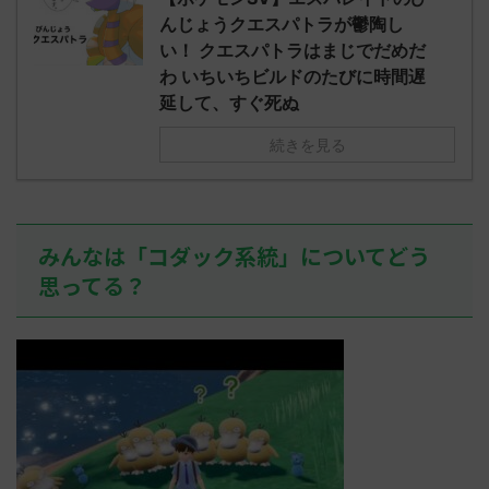
されたウミト
ッグヘルムかっこいいから助かる 名
08:19:23.
んじょうクエスパトラが鬱陶し
ん0702
無しさん0971 0971 名無しさん、君に
え忘れたガ
い！ クエスパトラはまじでだめだ
めた！ (ﾜｯﾁ
決めた！ (ﾜｯﾁｮｲW b524-NwUu)
たラウドボーン
わ いちいちビルドのたびに時間遅
2023/06/28(水 ...
しさん0624
延して、すぐ死ぬ
決めた！ (ﾜｯﾁｮ
続きを見る
みんなは「コダック系統」についてどう
思ってる？