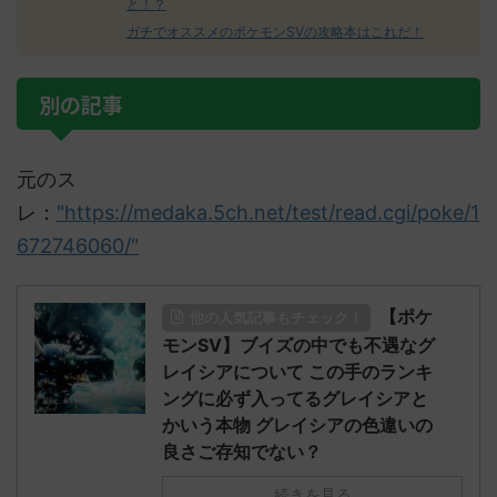
と！？
ガチでオススメのポケモンSVの攻略本はこれだ！
別の記事
元のス
レ：
"https://medaka.5ch.net/test/read.cgi/poke/1
672746060/"
【ポケ
他の人気記事もチェック！
モンSV】ブイズの中でも不遇なグ
レイシアについて この手のランキ
ングに必ず入ってるグレイシアと
かいう本物 グレイシアの色違いの
良さご存知でない？
続きを見る