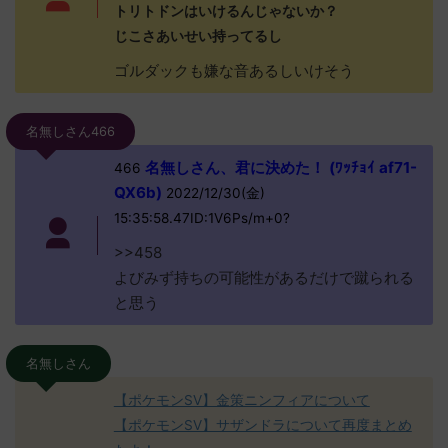
トリトドンはいけるんじゃないか？
じこさあいせい持ってるし
ゴルダックも嫌な音あるしいけそう
名無しさん466
名無しさん、君に決めた！ (ﾜｯﾁｮｲ af71-
466
QX6b)
2022/12/30(金)
15:35:58.47ID:1V6Ps/m+0?
>>458
よびみず持ちの可能性があるだけで蹴られる
と思う
名無しさん
【ポケモンSV】金策ニンフィアについて
【ポケモンSV】サザンドラについて再度まとめ