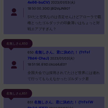
4e66-buCV)
2023/01/03(火)
18:50:00.30ID:jBQVqJN90?
SVだと空気なのは否定せんけどアローラで覇
権とったゴルダックの印象薄いはちょっと対
戦エアプすぎん？
名無しさん650
名無しさん、君に決めた！ (ﾜｯﾁｮｲ
650
76d4-ChaJ)
2023/01/03(火)
18:51:56.61ID:l/kUd4zE0?
全国大会では採用されてたけど世界には連れ
て行ってもらえなかったゴルダック君
名無しさん651
名無しさん、君に決めた！ (ﾜｯﾁｮｲW
651