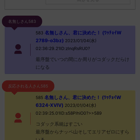
名無しさん583
名無しさん、君に決めた！ (ﾜｯﾁｮｲW
583
2789-o3bz)
2023/01/04(水)
02:36:29.21ID:zInqRsRU0?
最序盤でいつの間にか周りがコダックだらけ
になる
反応される人さん585
名無しさん、君に決めた！ (ﾜｯﾁｮｲW
585
6324-XVlV)
2023/01/04(水)
02:39:25.01ID:s58PIhiO0?>>589
コダック系統はすごい
最序盤からナッペ山そしてエリアゼロにすら
いる