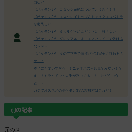
出ない
【ポケモンSV】コダック系統についてどう思う！？
【ポケモンSV】エスバレイドのびんじょうクエスパトラ
が鬱陶しい！
【ポケモンSV】ミカルゲ＝めんどくさい、許さない
【ポケモンSV】グレンアルマよ！エスバレイドで砕ける
なｗｗｗ
【ポケモンSV】次のアプデで増殖バグは完全に終わるの
か…？
本当に可愛いすぎる！！ニャオハの人形見てみない！？
え！？ミライドンの人形が浮いてる！？これどういうこ
と！？
ガチでオススメのポケモンSVの攻略本はこれだ！
別の記事
元のス