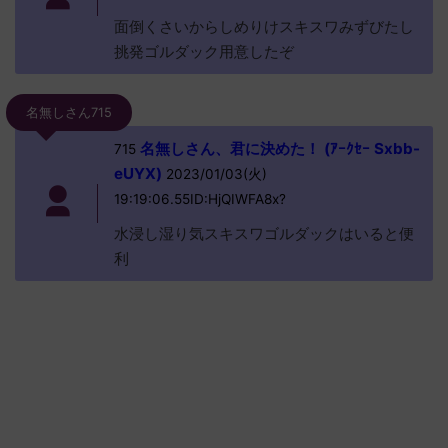
面倒くさいからしめりけスキスワみずびたし
挑発ゴルダック用意したぞ
名無しさん715
名無しさん、君に決めた！ (ｱｰｸｾｰ Sxbb-
715
eUYX)
2023/01/03(火)
19:19:06.55ID:HjQIWFA8x?
水浸し湿り気スキスワゴルダックはいると便
利