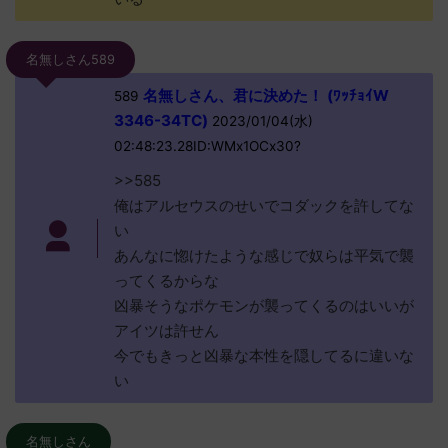
名無しさん589
名無しさん、君に決めた！ (ﾜｯﾁｮｲW
589
3346-34TC)
2023/01/04(水)
02:48:23.28ID:WMx1OCx30?
>>585
俺はアルセウスのせいでコダックを許してな
い
あんなに惚けたような感じで奴らは平気で襲
ってくるからな
凶暴そうなポケモンが襲ってくるのはいいが
アイツは許せん
今でもきっと凶暴な本性を隠してるに違いな
い
名無しさん