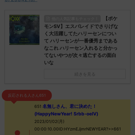
【ポケ
他の人気記事もチェック！
モンSV】エスバレイドでさりげな
く大活躍してたハリーセンについ
て ハリーセンが一番優秀まである
なこれ ハリーセン入れると分かっ
てないやつが次々逃亡するの面白
いな
続きを見る
反応される人さん651
名無しさん、君に決めた！
651
(HappyNewYear! Srbb-oelV)
2023/01/02(月)
00:00:10.00ID:HYzmEJjmrNEWYEAR?>>661