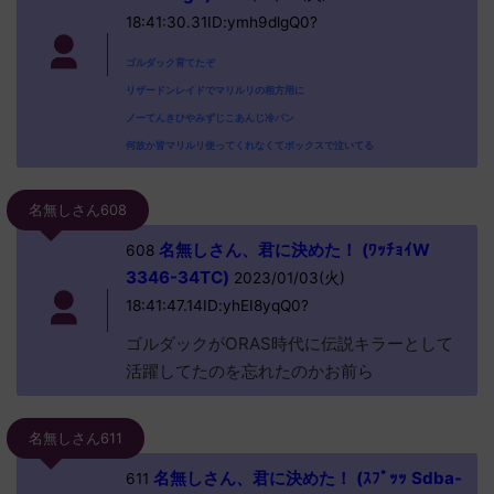
18:41:30.31ID:ymh9dlgQ0?
ゴルダック育てたぞ
リザードンレイドでマリルリの相方用に
ノーてんきひやみずじこあんじ冷パン
何故か皆マリルリ使ってくれなくてボックスで泣いてる
名無しさん608
名無しさん、君に決めた！ (ﾜｯﾁｮｲW
608
3346-34TC)
2023/01/03(火)
18:41:47.14ID:yhEI8yqQ0?
ゴルダックがORAS時代に伝説キラーとして
活躍してたのを忘れたのかお前ら
名無しさん611
名無しさん、君に決めた！ (ｽﾌﾟｯｯ Sdba-
611