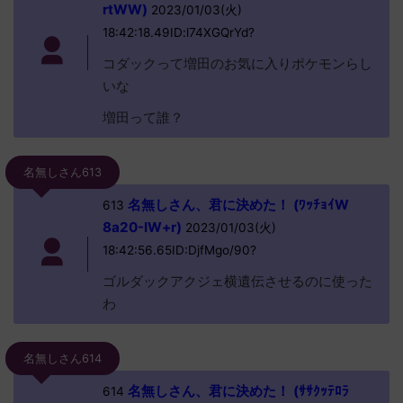
rtWW)
2023/01/03(火)
18:42:18.49ID:l74XGQrYd?
コダックって増田のお気に入りポケモンらし
いな
増田って誰？
名無しさん613
名無しさん、君に決めた！ (ﾜｯﾁｮｲW
613
8a20-IW+r)
2023/01/03(火)
18:42:56.65ID:DjfMgo/90?
ゴルダックアクジェ横遺伝させるのに使った
わ
名無しさん614
名無しさん、君に決めた！ (ｻｻｸｯﾃﾛﾗ
614