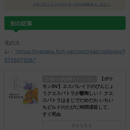
ガチでオススメのポケモンSVの攻略本はこれだ！
別の記事
元のス
レ：
"https://medaka.5ch.net/test/read.cgi/poke/1
672697326/"
【ポケ
他の人気記事もチェック！
モンSV】エスバレイドのびんじょ
うクエスパトラが鬱陶しい！ クエ
スパトラはまじでだめだわ いちい
ちビルドのたびに時間遅延して、
すぐ死ぬ
続きを見る