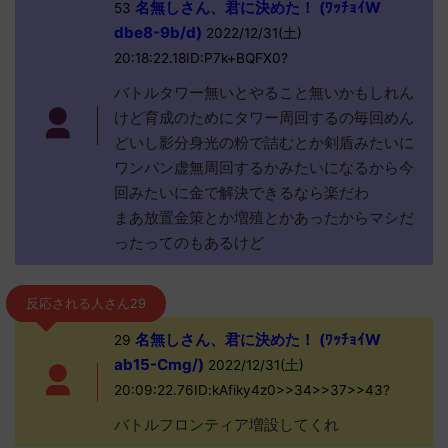
名無しさん、君に決めた！ (ﾜｯﾁｮｲW
53
dbe8-9b/d)
2022/12/31(土)
20:18:22.18ID:P7k+BQFX0?
バトルタワー無いとやること無いかもしれん
けど育成のためにタワー周回するの毎回めん
どいし影分身光の粉で詰むとか剣盾みたいに
ワンパン虚無周回するかみたいになるから今
回みたいに金で解決できるなら楽だわ
まあ放置金策とか増殖とかあったからマシだ
ったってのもあるけど
反応される人さん29
名無しさん、君に決めた！ (ﾜｯﾁｮｲW
29
ab15-Cmg/)
2022/12/31(土)
20:09:22.76ID:kAfiky4z0>>34>>37>>43?
バトルフロンティア増設してくれ