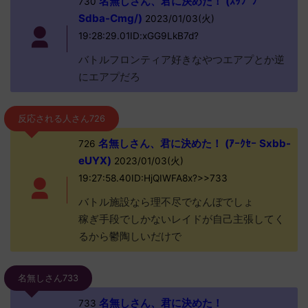
名無しさん、君に決めた！ (ｽｯﾌﾟﾌﾟ
730
Sdba-Cmg/)
2023/01/03(火)
19:28:29.01ID:xGG9LkB7d?
バトルフロンティア好きなやつエアプとか逆
にエアプだろ
反応される人さん726
名無しさん、君に決めた！ (ｱｰｸｾｰ Sxbb-
726
eUYX)
2023/01/03(火)
19:27:58.40ID:HjQIWFA8x?>>733
バトル施設なら理不尽でなんぼでしょ
稼ぎ手段でしかないレイドが自己主張してく
るから鬱陶しいだけで
名無しさん733
名無しさん、君に決めた！
733