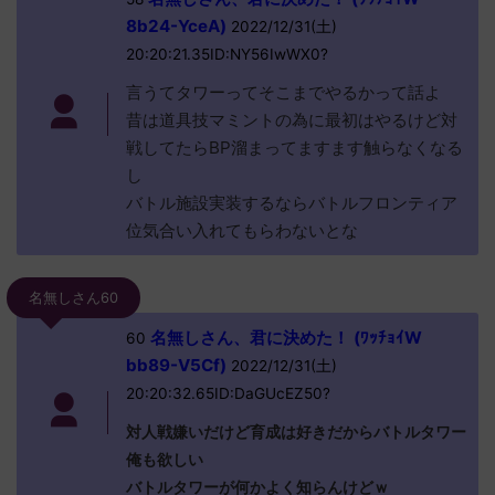
8b24-YceA)
2022/12/31(土)
20:20:21.35ID:NY56IwWX0?
言うてタワーってそこまでやるかって話よ
昔は道具技マミントの為に最初はやるけど対
戦してたらBP溜まってますます触らなくなる
し
バトル施設実装するならバトルフロンティア
位気合い入れてもらわないとな
名無しさん60
名無しさん、君に決めた！ (ﾜｯﾁｮｲW
60
bb89-V5Cf)
2022/12/31(土)
20:20:32.65ID:DaGUcEZ50?
対人戦嫌いだけど育成は好きだからバトルタワー
俺も欲しい
バトルタワーが何かよく知らんけどｗ