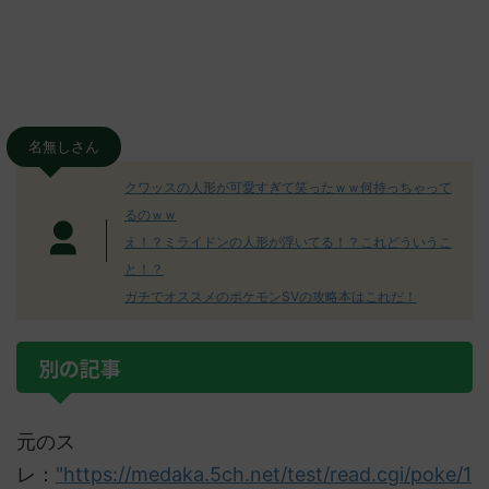
名無しさん
クワッスの人形が可愛すぎて笑ったｗｗ何持っちゃって
るのｗｗ
え！？ミライドンの人形が浮いてる！？これどういうこ
と！？
ガチでオススメのポケモンSVの攻略本はこれだ！
別の記事
元のス
レ：
"https://medaka.5ch.net/test/read.cgi/poke/1