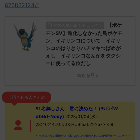
672832124/"
【ポケ
他の人気記事もチェック！
モンSV】進化しなかった鳥ポケモ
ン、イキリンコについて イキリ
ンコのはりきりハチマキつばめが
えし イキリンコなんかをタクシ
ーに使ってる位だし
続きを見る
反応される人さん51
名無しさん、君に決めた！ (ﾜｯﾁｮｲW
51
db6d-Noxy)
2023/01/04(水)
23:46:44.71ID:tKiHUBmZ0?>>57>>58
ヘラクロス今の環境だと上取らないと2撃目入れるの絶望的だからスカーフ