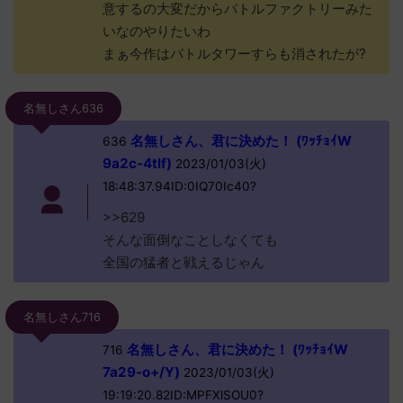
意するの大変だからバトルファクトリーみた
いなのやりたいわ
まぁ今作はバトルタワーすらも消されたが?
名無しさん636
名無しさん、君に決めた！ (ﾜｯﾁｮｲW
636
9a2c-4tlf)
2023/01/03(火)
18:48:37.94ID:0IQ70Ic40?
>>629
そんな面倒なことしなくても
全国の猛者と戦えるじゃん
名無しさん716
名無しさん、君に決めた！ (ﾜｯﾁｮｲW
716
7a29-o+/Y)
2023/01/03(火)
19:19:20.82ID:MPFXlSOU0?