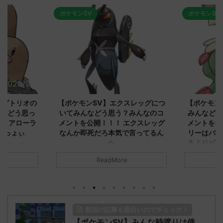
ポケモンSV
ポケモンSV
2023/9/8
2023/9/8
ダグトリオの
【ポケモンSV】エクスレッグにつ
【ポケモン
ながどう思っ
いてみんなどう思う？みんなのコ
みんなどう
！ アローラ
メントを公開！！！ エクスレッグ
メントを集
がっょぃ
なんか即死だろ本気で言ってるん
リーはバタ
か
るよりビビ
についてどう
トラさ
元のス
みんなは「エクスレッグ」についてど
ReadMore
.net/test/re
う思ってる？ 初めの記事 元のス
みんなは「
930/" 名無しさ
レ："https://medaka.5ch.net/test/re
思ってる？ 
さん、君に決め
ad.cgi/poke/1687575951/" 名無しさ
レ："https://
z)
ん0890 0890 名無しさん、君に決め
ad.cgi/pok
た！ (ﾜｯﾁｮｲW d56d-NwUu)
る人さん062
前回の記事も面白いのでチェック！
O9iU0 リージョ
2023/06/28(水)
に決めた！ (ｱｳ
だただダグト
【ポケモンSV】みんな時渡りは使
01:07:00.69ID:oUI00NrJ0 エクスレ
2023/06/27