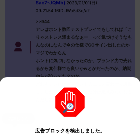
Sac7-JQMb)
2023/01/01(日)
09:21:54.16ID:JWa5d3c/a?
>>944
アレはホント数回テストプレイでもしてれば「こ
りゃストレス溜まるなぁー」って気づけそうなも
んなのになんで今の仕様でGOサイン出したのか
マジでわからん
ホントに気づけなかったのか、ブランド力で売れ
るから糞仕様でも良いかwとかだったのか、納期
やらが迫ってた？のか
どれもアレだけどブランド力にモノ言わせて適当
しましたって事実だったりだけは悪意みたいなも
んだしあって欲しくはないな…
名無しさん
広告ブロックを検出しました。
【ポケモンSV】金策ニンフィアについて
【ポケモンSV】サザンドラについて再度まとめ