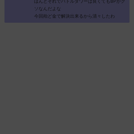
ほんとそれでバトルタワーは良くてもBPがク
ソなんだよな
今回殆ど金で解決出来るから清々したわ