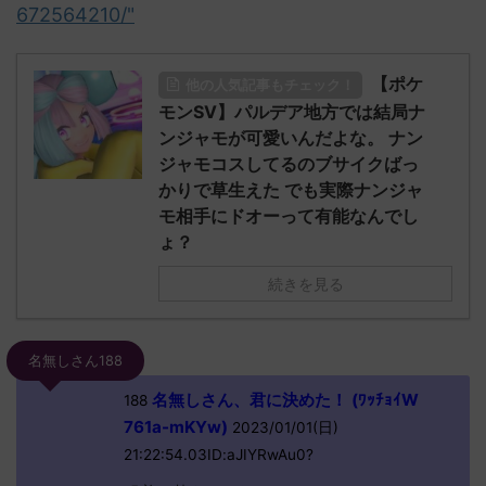
672564210/"
【ポケ
他の人気記事もチェック！
モンSV】パルデア地方では結局ナ
ンジャモが可愛いんだよな。 ナン
ジャモコスしてるのブサイクばっ
かりで草生えた でも実際ナンジャ
モ相手にドオーって有能なんでし
ょ？
続きを見る
名無しさん188
名無しさん、君に決めた！ (ﾜｯﾁｮｲW
188
761a-mKYw)
2023/01/01(日)
21:22:54.03ID:aJIYRwAu0?