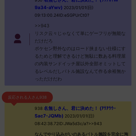
950
9a34-aYwv)
2023/01/01(日)
09:13:00.24ID:eSGPUrCt0?
>>943
リスク云々じゃなくて単にゲーフリが無能な
だけだろ
ポケセン野外なのはロード挟まない仕様にす
るためと理解できるけど無駄に数ある料理屋
の内装サンドイッチ屋以外全部オミットして
るレベルだしバトル施設なんて作る余裕無か
っただけだわ
反応される人さん938
名無しさん、君に決めた！ (ｱｳｱｳｳｰ
938
Sac7-JQMb)
2023/01/01(日)
08:42:38.72ID:JWa5d3c/a?>>943
なんでやり込みがいのあるバトル施設を完全に淘