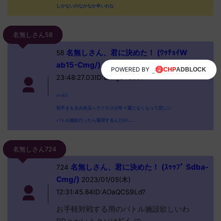
しかないのなかなか辛いわな
名無しさん58
名無しさん、君に決めた！ (ﾜｯﾁｮｲW
58
ab15-Cmg/)
2023/01/04(水)
POWERED BY
23:48:27.03ID:6khgSYBJ0?
>>51
初手まもる火炎玉へラクロスが年々通じなくなって悲しい
バトル施設だったら通用するんだが……
名無しさん724
名無しさん、君に決めた！ (ｽｯｯﾌﾟ Sdba-
724
Cmg/)
2023/01/05(木)
12:31:45.84ID:AOaQCS9Ld?
お手軽対戦する用のバトル施設欲しいわ