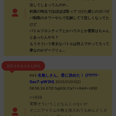
汰してしまってんのや…
剣盾の時点でほぼほぼ取ってつけた感じのガバガ
バ制限のタワーやらで瓦解してて悲しくなってた
けど
バトルフロンティアとかハウスとか需要はちゃん
とあったんやろ？
もうそういう骨太なバトルは対人でやってろって
事なのかゲーフリェ…
反応される人さん943
名無しさん、君に決めた！ (ｱｳｱｳｳｰ
943
Sac7-pW3H)
2023/01/01(日)
08:56:24.67ID:5qiXGLY/a?>>944>>950
>>938
実際そういうことなんじゃないか
そこにアイテムや教え技入れてもめんどくさ