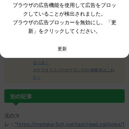
ブラウザの広告機能を使用して広告をブロッ
たよ！
【ポケモンSV】こだわりめがねは誰に持たせる
クしていることが検出されました。
べき！？
ブラウザの広告ブロッカーを無効にし、「更
【ポケモンSV】ウルガモスを仮想敵に岩封積ん
新」をクリックしてください。
でるデカヌチャンが居るらしい
ニャオハちゃんの本格的な人形が登場！本当凄い
更新
です！
コライドンの人形が遂に登場！！1度でも見てみ
るべき！
ガチでオススメのポケモンSVの攻略本はこれ
だ！
別の記事
元のス
レ：
"https://medaka.5ch.net/test/read.cgi/poke/1