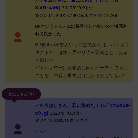
741
8a01-ua9r)
2023/01/03(火)
19:35:04.66ID:7c790Z9v0?>>744>>749
BPというシステムは苦痛でしかないので撤廃さ
れて良かった
BP稼ぎが不要という前提であれば、バトルフ
ァクトリーはオフ専やり込み要素としてある
と嬉しい
バトルタワーは基本的に同じパーティで同じ
ことを一生繰り返すだけだから無くてもいい
名無しさん749
名無しさん、君に決めた！ (ｽﾌﾟｯｯ Sd5a-
749
s9Jg)
2023/01/03(火)
19:39:10.83ID:1S1RkYcTd?
>>741