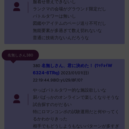
服着せ替えできないし
ランクマの会場がグラウンド限定だし
バトルタワーは無いし
図鑑やアイテムのページ送り不可だし
無能要素が多過ぎて数え切れないな
普通に技術力ないんだろうな
名無しさん380
名無しさん、君に決めた！ (ﾜｯﾁｮｲW
380
6324-6TRq)
2023/01/01(日)
22:19:44.98ID:yU29/8F/0?
やっぱバトルタワー的な施設欲しいな
厨パばっかのオンラインで楽しくなりそうな
試合探すのがだるい
特にロマンコンボの試験運用だと何やってく
るかわかりきった
相手でもどうしようもないパターンが多すぎ