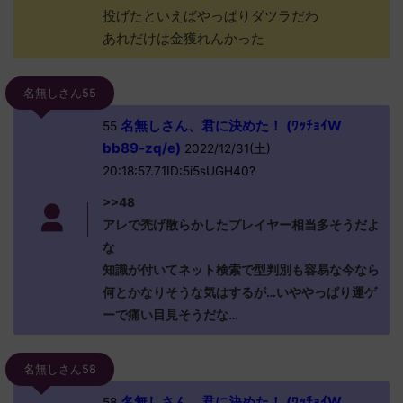
投げたといえばやっぱりダツラだわ
あれだけは金獲れんかった
名無しさん55
名無しさん、君に決めた！ (ﾜｯﾁｮｲW
55
bb89-zq/e)
2022/12/31(土)
20:18:57.71ID:5i5sUGH40?
>>48
アレで禿げ散らかしたプレイヤー相当多そうだよ
な
知識が付いてネット検索で型判別も容易な今なら
何とかなりそうな気はするが…いややっぱり運ゲ
ーで痛い目見そうだな…
名無しさん58
名無しさん、君に決めた！ (ﾜｯﾁｮｲW
58