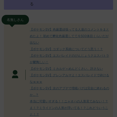
る
名無しさん
【ポケモンSV】色厳選頑張ってる人達のコメントをまと
めたよ！ 初めて孵化色厳選してて今500体目くらいだが
出ない
【ポケモンSV】コダック系統についてどう思う！？
【ポケモンSV】エスバレイドのびんじょうクエスパトラ
が鬱陶しい！
【ポケモンSV】ミカルゲ＝めんどくさい、許さない
【ポケモンSV】グレンアルマよ！エスバレイドで砕ける
なｗｗｗ
【ポケモンSV】次のアプデで増殖バグは完全に終わるの
か…？
本当に可愛いすぎる！！ニャオハの人形見てみない！？
え！？ミライドンの人形が浮いてる！？これどういうこ
と！？