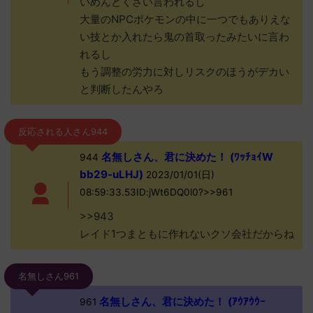
いめんどくさい言われるし
大量のNPCポケモンの中に一つでもありえな
い技とか入れたら鬼の首取ったみたいに言わ
れるし
もう調整の労力に対しリスクのほうがデカい
と判断したんやろ
反応される人さん944
名無しさん、君に決めた！ (ﾜｯﾁｮｲW
944
bb29-uLHJ)
2023/01/01(日)
08:59:33.53ID:jWt6DQ0l0?>>961
>>943
レイド1つまともに作れないクソ会社だからね
名無しさん961
名無しさん、君に決めた！ (ｱｳｱｳｳｰ
961