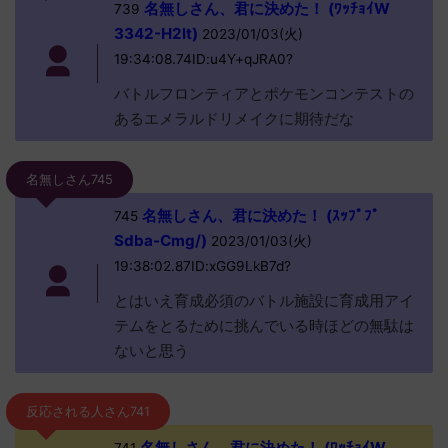
名無しさん、君に決めた！ (ﾜｯﾁｮｲW
739
3342-H2lt)
2023/01/03(火)
19:34:08.74ID:u4Y+qJRA0?
バトルフロンティアとポケモンコンテストの
あるエメラルドリメイクに期待だな
名無しさん745
名無しさん、君に決めた！ (ｽｯﾌﾟﾌﾟ
745
Sdba-Cmg/)
2023/01/03(火)
19:38:02.87ID:xGG9LkB7d?
とはいえ育成必須のバトル施設に育成用アイ
テムをとるために挑んでいる時ほどの無駄は
ないと思う
反応される人さん741
名無しさん、君に決めた！ (ﾜｯﾁｮｲW