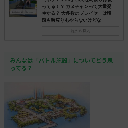
されたウミト
ッグヘルムかっこいいから助かる 名
08:19:23.
ってる！？ カヌチャンって大量発
ん0702
無しさん0971 0971 名無しさん、君に
え忘れたガ
生する？ 大多数のプレイヤーは増
めた！ (ﾜｯﾁ
決めた！ (ﾜｯﾁｮｲW b524-NwUu)
たラウドボーン
殖も時渡りもやらないけどな
2023/06/28(水 ...
しさん0624
決めた！ (ﾜｯﾁｮ
続きを見る
みんなは「バトル施設」についてどう思
ってる？