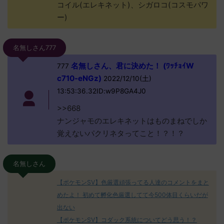
コイル(エレキネット)、シガロコ(コスモパワ
ー)
名無しさん777
名無しさん、君に決めた！ (ﾜｯﾁｮｲW
777
c710-eNGz)
2022/12/10(土)
13:53:36.32ID:w9P8GA4J0
>>668
ナンジャモのエレキネットはものまねでしか
覚えないパクリネタってこと！？！？
名無しさん
【ポケモンSV】色厳選頑張ってる人達のコメントをまと
めたよ！ 初めて孵化色厳選してて今500体目くらいだが
出ない
【ポケモンSV】コダック系統についてどう思う！？