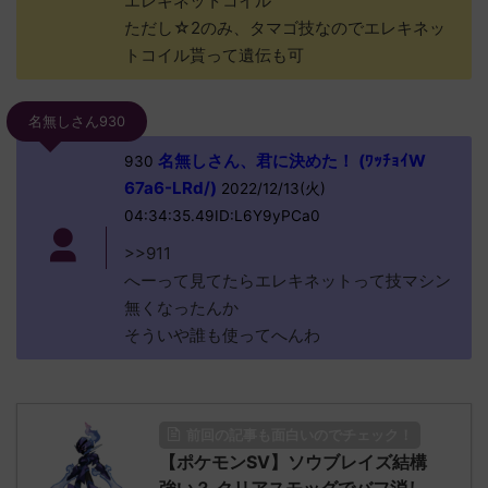
エレキネットコイル
ただし☆2のみ、タマゴ技なのでエレキネッ
トコイル貰って遺伝も可
名無しさん930
名無しさん、君に決めた！ (ﾜｯﾁｮｲW
930
67a6-LRd/)
2022/12/13(火)
04:34:35.49ID:L6Y9yPCa0
>>911
へーって見てたらエレキネットって技マシン
無くなったんか
そういや誰も使ってへんわ
前回の記事も面白いのでチェック！
【ポケモンSV】ソウブレイズ結構