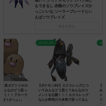
強い？ クリアスモッグでバフ消し
もできるし 赤眼のソウブレイズか
っこいいな ソーラーブレードとい
えばソウブレイズ
続きを見る
ポケモンSV
ポケモンSV
2023/9/8
2023/9/8
ダグトリオの
【ポケモンSV】エクスレッグにつ
【ポケモン
ながどう思っ
いてみんなどう思う？みんなのコ
みんなどう
！ アローラ
メントを公開！！！ エクスレッグ
メントを集
がっょぃ
なんか即死だろ本気で言ってるん
リーはバタ
か
るよりビビ
についてどう