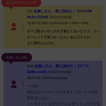
反応される人さん555
名無しさん、君に決めた！ (ﾜｯﾁｮｲW
555
4c2c-C/H4)
2022/12/09(金)
15:44:13.20ID:YyhkAUOn0>>566>>666
タマゴ技のいやしのすず覚えてるハピナス、ラッ
キーレイドで見つかった人いるんだろうか…
まじ苦行なんだが…
名無しさん666
名無しさん、君に決めた！ (ｽﾌﾟｯｯ
666
Sd9e-zxrZ)
2022/12/09(金)
16:05:46.36ID:Kcq0ghqqd
>>555
残念ながらいやしのすず覚えてるレイドは現
状存在しない
エレキネットは星2コイルが持ってんだけどな