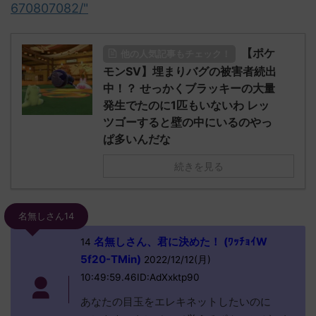
670807082/"
【ポケ
他の人気記事もチェック！
モンSV】埋まりバグの被害者続出
中！？ せっかくブラッキーの大量
発生でたのに1匹もいないわ レッ
ツゴーすると壁の中にいるのやっ
ぱ多いんだな
続きを見る
名無しさん14
名無しさん、君に決めた！ (ﾜｯﾁｮｲW
14
5f20-TMin)
2022/12/12(月)
10:49:59.46ID:AdXxktp90
あなたの目玉をエレキネットしたいのに