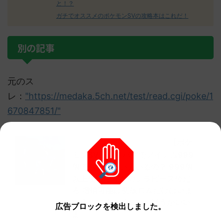
と！？
ガチでオススメのポケモンSVの攻略本はこれだ！
別の記事
元のス
レ：
"https://medaka.5ch.net/test/read.cgi/poke/1
670847851/"
【ポケ
他の人気記事もチェック！
モンSV】増殖バグでアイテム999
個でも足らない人いるの？ 999個
以上使いそうなのテラピース位だ
ろ 増殖可能は初版ロムだけはいま
のうちに買っておいたほうがいい
広告ブロックを検出しました。
よ