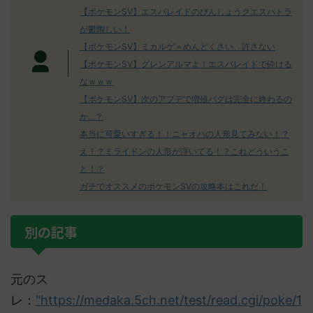
【ポケモンSV】エスバレイドのびんじょうクエスパトラ
が鬱陶しい！
【ポケモンSV】ミカルゲ＝めんどくさい、許さない
【ポケモンSV】グレンアルマよ！エスバレイドで砕ける
なｗｗｗ
【ポケモンSV】次のアプデで増殖バグは完全に終わるの
か…？
本当に可愛いすぎる！！ニャオハの人形見てみない！？
え！？ミライドンの人形が浮いてる！？これどういうこ
と！？
ガチでオススメのポケモンSVの攻略本はこれだ！
別の記事
元のス
レ：
"https://medaka.5ch.net/test/read.cgi/poke/1