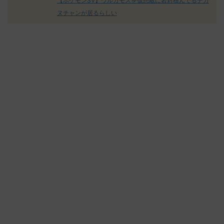
【ポケモンSV】ウルガモスを仮想敵に岩封積んでるデカ
ヌチャンが居るらしい