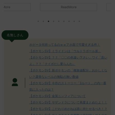
トラさ
元のス
みんなは「エクスレッグ」についてど
ReadMore
.net/test/re
う思ってる？ 初めの記事 元のス
みんなは「
930/" 名無しさ
レ："https://medaka.5ch.net/test/re
思ってる？ 
さん、君に決め
ad.cgi/poke/1687575951/" 名無しさ
レ："https://
z)
ん0890 0890 名無しさん、君に決め
ad.cgi/pok
た！ (ﾜｯﾁｮｲW d56d-NwUu)
る人さん062
O9iU0 リージョ
2023/06/28(水)
に決めた！ (ｱｳ
名無しさん
だただダグト
01:07:00.69ID:oUI00NrJ0 エクスレ
2023/06/27
されたウミト
ッグヘルムかっこいいから助かる 名
08:19:23.
ホゲータ何持ってるのｗｗアホ面で可愛すぎる件！
ん0702
無しさん0971 0971 名無しさん、君に
え忘れたガ
【ポケモンSV】ミライドンは「ウルトラボール派」
めた！ (ﾜｯﾁ
決めた！ (ﾜｯﾁｮｲW b524-NwUu)
たラウドボーン
【ポケモンSV】？？「〇〇の色違い下さい」ワイ「良い
2023/06/28(水 ...
しさん0624
決めた！ (ﾜｯﾁｮ
よ」？？「クイボだし要らんわ」
【ポケモンSV】新ポケモンの「種族値配分」おかしくな
い？露骨なレベルの無駄の無い数値
【ポケモンSV】今作のストーリー「3ルート」の内一番
気に入ったのは？
【ポケモンSV】金策ニンフィアについて
【ポケモンSV】サザンドラについて再度まとめたよ！！
【ポケモンSV】こだわりめがねは誰に持たせるべき！？