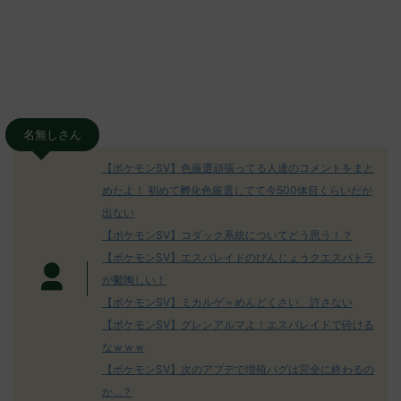
名無しさん
【ポケモンSV】色厳選頑張ってる人達のコメントをまと
めたよ！ 初めて孵化色厳選してて今500体目くらいだが
出ない
【ポケモンSV】コダック系統についてどう思う！？
【ポケモンSV】エスバレイドのびんじょうクエスパトラ
が鬱陶しい！
【ポケモンSV】ミカルゲ＝めんどくさい、許さない
【ポケモンSV】グレンアルマよ！エスバレイドで砕ける
なｗｗｗ
【ポケモンSV】次のアプデで増殖バグは完全に終わるの
か…？