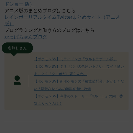
ドショー 版）
アニメ版のまとめブログはこちら
レインボーリアルタイムTwitterまとめサイト（アニメ
版）
プログラミングと働き方のブログはこちら
かっぱちゃんブログ
名無しさん
【ポケモンSV】ミライドンは「ウルトラボール派」
【ポケモンSV】？？「〇〇の色違い下さい」ワイ「良い
よ」？？「クイボだし要らんわ」
【ポケモンSV】新ポケモンの「種族値配分」おかしくな
い？露骨なレベルの無駄の無い数値
【ポケモンSV】今作のストーリー「3ルート」の内一番
気に入ったのは？