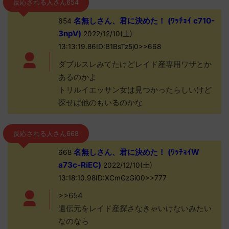
反応される人さん654
名無しさん、君に決めた！ (ﾜｯﾁｮｲ c710-
654
3npV)
2022/12/10(土)
13:13:19.86ID:B1BsTz5j0>>668
ダブルスレみてたけどレイド産専用ワザとか
あるのかよ
トリルイエッサン女は見つかったらしいけど
探せば他のもいるのかな
反応される人さん668
名無しさん、君に決めた！ (ﾜｯﾁｮｲW
668
a73c-RiEC)
2022/12/10(土)
13:18:10.98ID:XCmGzGi00>>777
>>654
遺伝元をレイド産探さなきゃいけないみたい
なのなら