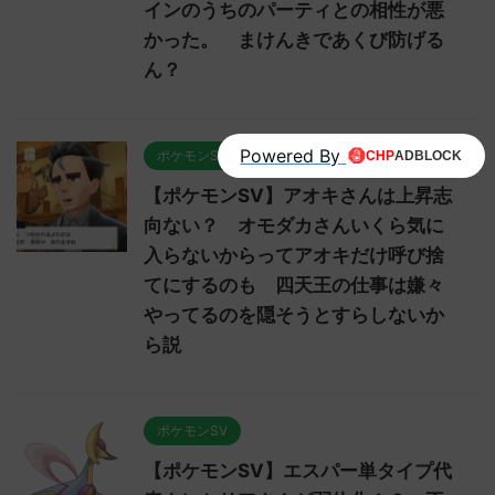
インのうちのパーティとの相性が悪
かった。 まけんきであくび防げる
ん？
Powered By
ポケモンSV
【ポケモンSV】アオキさんは上昇志
向ない？ オモダカさんいくら気に
入らないからってアオキだけ呼び捨
てにするのも 四天王の仕事は嫌々
やってるのを隠そうとすらしないか
ら説
ポケモンSV
【ポケモンSV】エスパー単タイプ代