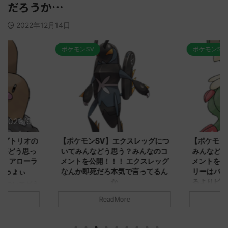
だろうか…
2022年12月14日
ポケモンSV
ポケモンSV
2023/9/8
2023/9/8
ダグトリオの
【ポケモンSV】エクスレッグにつ
【ポケモン
ながどう思っ
いてみんなどう思う？みんなのコ
みんなどう
！ アローラ
メントを公開！！！ エクスレッグ
メントを集
がっょぃ
なんか即死だろ本気で言ってるん
リーはバタ
か
るよりビビ
についてどう
トラさ
元のス
みんなは「エクスレッグ」についてど
ReadMore
.net/test/re
う思ってる？ 初めの記事 元のス
みんなは「
930/" 名無しさ
レ："https://medaka.5ch.net/test/re
思ってる？ 
さん、君に決め
ad.cgi/poke/1687575951/" 名無しさ
レ："https://