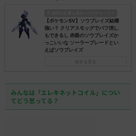
z)
ん0890 0890 名無しさん、君に決め
ad.cgi/pok
た！ (ﾜｯﾁｮｲW d56d-NwUu)
る人さん062
前回の記事も面白いのでチェック！
O9iU0 リージョ
2023/06/28(水)
に決めた！ (ｱｳ
だただダグト
【ポケモンSV】ソウブレイズ結構
01:07:00.69ID:oUI00NrJ0 エクスレ
2023/06/27
されたウミト
ッグヘルムかっこいいから助かる 名
08:19:23.
強い？ クリアスモッグでバフ消し
ん0702
無しさん0971 0971 名無しさん、君に
え忘れたガ
もできるし 赤眼のソウブレイズか
めた！ (ﾜｯﾁ
決めた！ (ﾜｯﾁｮｲW b524-NwUu)
たラウドボーン
っこいいな ソーラーブレードとい
2023/06/28(水 ...
しさん0624
えばソウブレイズ
決めた！ (ﾜｯﾁｮ
続きを見る
みんなは「エレキネットコイル」につい
てどう思ってる？