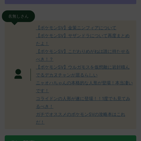
名無しさん
【ポケモンSV】金策ニンフィアについて
【ポケモンSV】サザンドラについて再度まとめ
たよ！
【ポケモンSV】こだわりめがねは誰に持たせる
べき！？
【ポケモンSV】ウルガモスを仮想敵に岩封積ん
でるデカヌチャンが居るらしい
ニャオハちゃんの本格的な人形が登場！本当凄い
です！
コライドンの人形が遂に登場！！1度でも見てみ
るべき！
ガチでオススメのポケモンSVの攻略本はこれ
だ！