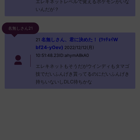
エレキネットレベルで覚えるポケモンがいな
いんだが？
名無しさん21
名無しさん、君に決めた！ (ﾜｯﾁｮｲW
21
bf24-yOev)
2022/12/12(月)
10:51:48.23ID:ahymA8kA0
エレキネットもそうだがウインディもタマゴ
技でだいふんげき貰ってるのにだいふんげき
持ちいないしDLC待ちかな