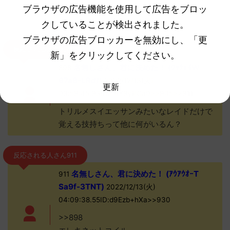
ブラウザの広告機能を使用して広告をブロッ
続きを見る
クしていることが検出されました。
ブラウザの広告ブロッカーを無効にし、「更
反応される人さん898
新」をクリックしてください。
名無しさん、君に決めた！ (ﾜｯﾁｮｲW
898
67a6-LRd/)
2022/12/13(火)
更新
03:59:45.93ID:L6Y9yPCa0>>905>>911
トリルメスイエッサンみたいなレイドだけで
覚える技持ちって他に何がいるん？
反応される人さん911
名無しさん、君に決めた！ (ｱｳｱｳｵｰT
911
Sa9f-3TNT)
2022/12/13(火)
04:09:38.55ID:d9Ezb+hXa>>930
>>898