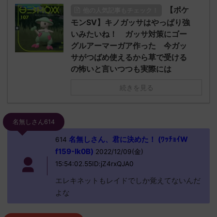
【ポケ
他の人気記事もチェック！
モンSV】キノガッサはやっぱり強
いみたいね！ ガッサ対策にゴー
グルアーマーガア作った 今ガッ
サがつばめ使えるから草で受ける
の怖いと言いつつも実際には
続きを見る
名無しさん614
名無しさん、君に決めた！ (ﾜｯﾁｮｲW
614
f159-Ik0B)
2022/12/09(金)
15:54:02.55ID:jZ4rxQJA0
エレキネットもレイドでしか覚えてないんだ
よな