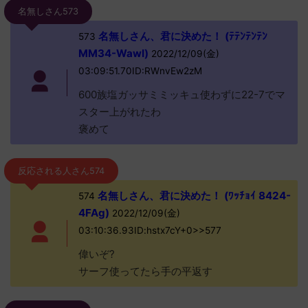
名無しさん573
名無しさん、君に決めた！ (ﾃﾃﾝﾃﾝﾃﾝ
573
MM34-WawI)
2022/12/09(金)
03:09:51.70ID:RWnvEw2zM
600族塩ガッサミミッキュ使わずに22-7でマ
スター上がれたわ
褒めて
反応される人さん574
名無しさん、君に決めた！ (ﾜｯﾁｮｲ 8424-
574
4FAg)
2022/12/09(金)
03:10:36.93ID:hstx7cY+0>>577
偉いぞ?
サーフ使ってたら手の平返す