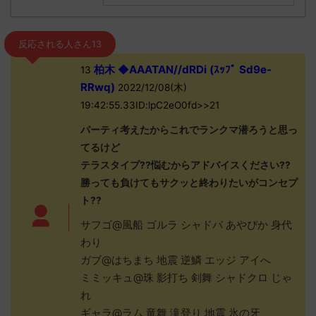
反応される人さん13
柏木 ◆AAATAN//dRDi (ｽｯﾌﾟ Sd9e-
13
RRwq)
2022/12/08(木)
19:42:55.33ID:lpC2eO0fd>>21
パーティ考えたからこれでランクマ潜ろうと思っ
てるけど
テラスタイプ??悩むからアドバイスください??
勝っても負けてもサクッと終わりたいがコンセプ
ト??
サフゴ@風船 ゴルラ シャドバ あやぴか 身代
わり
ガブ@はちまち 地震 逆鱗 エッジ アイへ
ミミッキュ@珠 影打ち 剣舞 シャドクロ じゃ
れ
ギャラ@ラム 竜舞 滝登り 地震 氷の牙