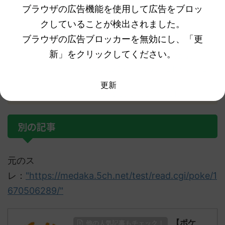
【ポケモンSV】グレンアルマよ！エスバレイドで砕ける
ブラウザの広告機能を使用して広告をブロッ
なｗｗｗ
クしていることが検出されました。
【ポケモンSV】次のアプデで増殖バグは完全に終わるの
ブラウザの広告ブロッカーを無効にし、「更
か…？
新」をクリックしてください。
本当に可愛いすぎる！！ニャオハの人形見てみない！？
え！？ミライドンの人形が浮いてる！？これどういうこ
と！？
更新
ガチでオススメのポケモンSVの攻略本はこれだ！
別の記事
元のス
レ：
"https://medaka.5ch.net/test/read.cgi/poke/1
670506289/"
【ポケ
他の人気記事もチェック！