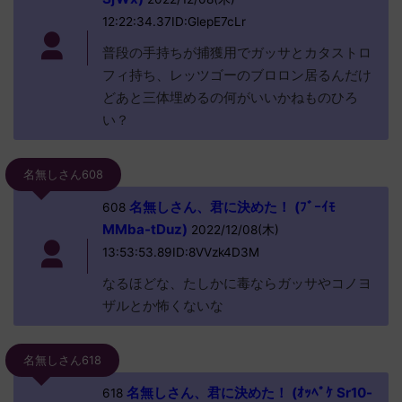
12:22:34.37ID:GlepE7cLr
普段の手持ちが捕獲用でガッサとカタストロ
フィ持ち、レッツゴーのブロロン居るんだけ
どあと三体埋めるの何がいいかねものひろ
い？
名無しさん608
名無しさん、君に決めた！ (ﾌﾞｰｲﾓ
608
MMba-tDuz)
2022/12/08(木)
13:53:53.89ID:8VVzk4D3M
なるほどな、たしかに毒ならガッサやコノヨ
ザルとか怖くないな
名無しさん618
名無しさん、君に決めた！ (ｵｯﾍﾟｹ Sr10-
618