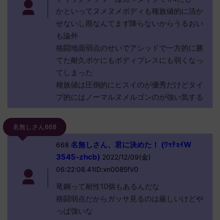
かといってヌメヌメボディも種族値的に活か
せないし雨なんてまず降らないからうるおい
も論外
格闘地面弱点のせいでアシッドで一方的に勝
てた耐久ポケにもボディプレスにも弱くなっ
てしまった
種族値は圧倒的にヒスイのが優秀だけどタイ
プ的にはノーマルヌメルゴンのが強い気する
名無しさん668
名無しさん、君に決めた！ (ﾜｯﾁｮｲW
668
3545-zhcb)
2022/12/09(金)
06:22:08.41ID:xn0085fV0
竜鋼って耐性10個もあるんだな
格闘弱点だからガッサ見るのは厳しいけどや
っぱ強いな