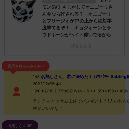
モンSV】もしかしてオニゴーリさ
ん今なら許される？ オニゴーリ
とフリージオが??の上から絶対零
度撃てるぞ！ キョジオーンとラ
ウドボーンがヘイト稼いでるから
続きを見る
反応される人さん143
名無しさん、君に決めた！ (ｱｳｱｳｳｰ Sab5-g9
143
2022/12/08(木)
12:03:27.19ID:F5tsCZHya>>151>>155>>159>>162
ランクマ ハッサム主体でバンギともう1人いれる
何がいいかな？
名無しさん159