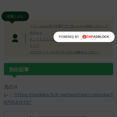
名無しさん
クワッスの人形が可愛すぎて笑ったｗｗ何持っちゃって
るのｗｗ
POWERED BY
え！？ミライドンの人形が浮いてる！？これどういうこ
と！？
ガチでオススメのポケモンSVの攻略本はこれだ！
別の記事
元のス
レ：
"https://medaka.5ch.net/test/read.cgi/poke/1
670541513/"