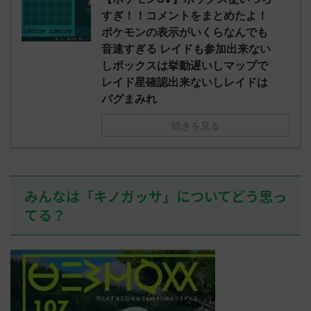
されたウミト
ッグヘルムかっこいいから助かる 名
08:19:23.
すぎ！！コメントをまとめたよ！
ん0702
無しさん0971 0971 名無しさん、君に
え忘れたガ
ポケモンの表示がいくらなんでも
めた！ (ﾜｯﾁ
決めた！ (ﾜｯﾁｮｲW b524-NwUu)
たラウドボーン
音速すぎる レイドも参加出来ない
2023/06/28(水 ...
しさん0624
しボックスは挙動遅いしマップで
決めた！ (ﾜｯﾁｮ
レイド星確認出来ないしレイドは
バグまみれ
続きを見る
みんなは「キノガッサ」についてどう思っ
てる？