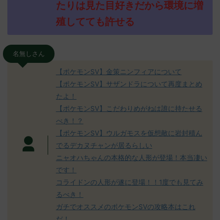
たりは見た目好きだから環境に増
殖してても許せる
名無しさん
【ポケモンSV】金策ニンフィアについて
【ポケモンSV】サザンドラについて再度まとめ
たよ！
【ポケモンSV】こだわりめがねは誰に持たせる
べき！？
【ポケモンSV】ウルガモスを仮想敵に岩封積ん
でるデカヌチャンが居るらしい
ニャオハちゃんの本格的な人形が登場！本当凄い
です！
コライドンの人形が遂に登場！！1度でも見てみ
るべき！
ガチでオススメのポケモンSVの攻略本はこれ
だ！