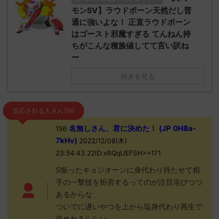
モンSV】ラウドボーン天然だし普
通に強いよな！ 正直ラウドボーン
はゴースト邪魔すぎる てんねん持
ちがこんな種族値してて言い訳ね
ー
続きを見る
反応される人さん156
名無しさん、君に決めた！ (JP 0H8a-
156
7kHv)
2022/12/08(木)
23:54:43.22ID:xRQqUEFSH>>171
S振ったキョジオーンに身代わり持たせて相
手の一撃技を拒否するってのが注目浴びつつ
あるからな
ついでに遅いやつを上から塩身代わり再生で
嵌めれるらしい