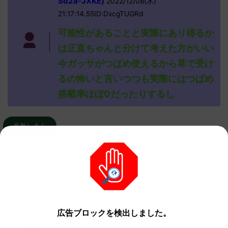
Sd2a-JXKE)
2022/12/08(木)
21:17:14.55ID:DxcgTUGRd
可能性があることと実際にあり得るか
は正直ちゃんと分けて考えた方がいい
今ガッサがつばめ使えるから草で受け
るの怖いと言いつつも実際にはつばめ
搭載率ほぼ0だったりするし
名無しさん
【ポケモンSV】色厳選頑張ってる人達のコメントをまと
めたよ！ 初めて孵化色厳選してて今500体目くらいだが
出ない
【ポケモンSV】コダック系統についてどう思う！？
【ポケモンSV】エスバレイドのびんじょうクエスパトラ
が鬱陶しい！
広告ブロックを検出しました。
【ポケモンSV】ミカルゲ＝めんどくさい、許さない