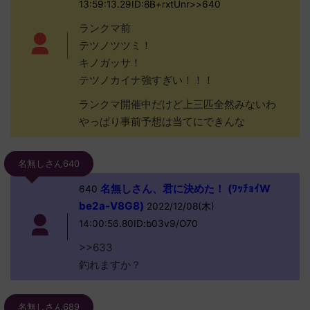
13:59:13.29ID:8B+rxtUnr>>640
ランクマ前
テツノツツミ！
キノガッサ！
テツノカイナ強すぎい！！！
ランクマ開催中だけど上三匹全然みないわ
やっぱり事前予想は当てにできんな
名無しさん640
名無しさん、君に決めた！ (ﾜｯﾁｮｲW
640
be2a-V8G8)
2022/12/08(木)
14:00:56.80ID:b03v9/O70
>>633
釣れますか？
名無しさん689