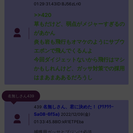
01:29:31.43ID:BJ56zLri0
>>420
草もだけど、弱点がメジャーすぎるの
があかん
炎も岩も飛行もオマケのようにサブウ
エポンで飛んでくるんよ
今回ダイジェットないから飛行はマシ
かもしれんけど、ガッサ対策での採用
はまあまああるだろうし
名無しさん439
名無しさん、君に決めた！ (ｱｳｱｳｳｰ
439
Sa08-6f5a)
2022/12/09(金)
01:33:45.88ID:kR1ETPEba
捕獲用ガッサとブジンは必須