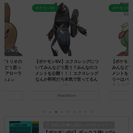
ポケモンSV
ポケモンSV
2023/9/8
2023/9/8
ダグトリオの
【ポケモンSV】エクスレッグにつ
【ポケモン
ながどう思っ
いてみんなどう思う？みんなのコ
みんなどう
！ アローラ
メントを公開！！！ エクスレッグ
メントを集
がっょぃ
なんか即死だろ本気で言ってるん
リーはバタ
か
るよりビビ
についてどう
トラさ
元のス
みんなは「エクスレッグ」についてど
ReadMore
.net/test/re
う思ってる？ 初めの記事 元のス
みんなは「
930/" 名無しさ
レ："https://medaka.5ch.net/test/re
思ってる？ 
さん、君に決め
ad.cgi/poke/1687575951/" 名無しさ
レ："https://
z)
ん0890 0890 名無しさん、君に決め
ad.cgi/pok
た！ (ﾜｯﾁｮｲW d56d-NwUu)
る人さん062
前回の記事も面白いのでチェック！
O9iU0 リージョ
2023/06/28(水)
に決めた！ (ｱｳ
だただダグト
【ポケモンSV】ボックス使いづら
01:07:00.69ID:oUI00NrJ0 エクスレ
2023/06/27