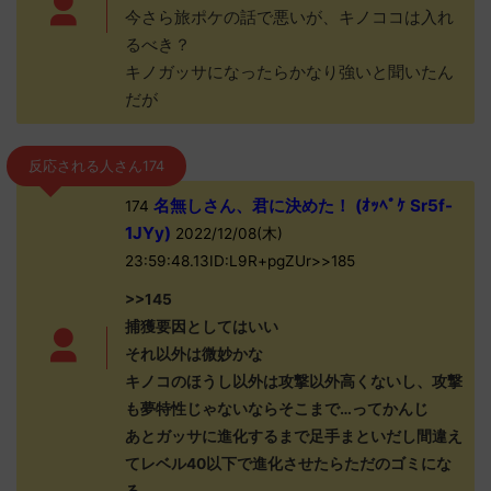
今さら旅ポケの話で悪いが、キノココは入れ
るべき？
キノガッサになったらかなり強いと聞いたん
だが
反応される人さん174
名無しさん、君に決めた！ (ｵｯﾍﾟｹ Sr5f-
174
1JYy)
2022/12/08(木)
23:59:48.13ID:L9R+pgZUr>>185
>>145
捕獲要因としてはいい
それ以外は微妙かな
キノコのほうし以外は攻撃以外高くないし、攻撃
も夢特性じゃないならそこまで…ってかんじ
あとガッサに進化するまで足手まといだし間違え
てレベル40以下で進化させたらただのゴミにな