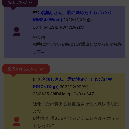
名無しさん577
名無しさん、君に決めた！ (ﾃﾃﾝﾃﾝﾃﾝ
577
MM34-WawI)
2022/12/09(金)
03:11:54.29ID:RWnvEw2zM
>>574
相手にガッサいる時にしか選出しなかったから許
して…
反応される人さん642
名無しさん、君に決めた！ (ﾜｯﾁｮｲW
642
9010-JXqp)
2022/12/09(金)
05:21:35.38ID:Uqug+iOv0>>647
進化前だけ覚える技復活させたの意味不明だ
よな
8世代(剣盾BDSP)でシステムレベルでオミッ
トしたのに