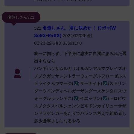
名無しさん522
名無しさん、君に決めた！ (ﾜｯﾁｮｲW
522
3e93-Rv6X)
2022/12/09(金)
02:23:22.61ID:BJ56zLri0
統一に拘らず、下半身に忠実に白濁にまみれた選
出すらなら
バンギハッサムルカリオルガンアルマブレイズオ
ノノクガッサレントラーウォーグルフローゼルス
トライクムウマージ(
)サーナイト(
)ストリン
ダーウインディヘルガーザングースケンタロスウ
ォーグルラランテス(
)イエッサン(
)トロピウ
スノクタスパルシェンシビルドンカイリューサザ
ンドラゲンガーあたりでバランス考えて組めるし
多少勝率ましになるやろ