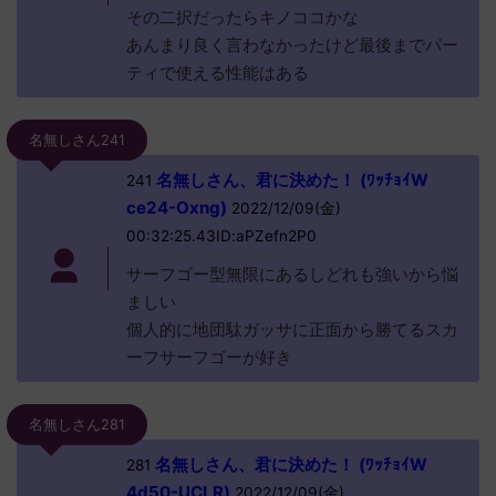
その二択だったらキノココかな
あんまり良く言わなかったけど最後までパー
ティで使える性能はある
名無しさん241
名無しさん、君に決めた！ (ﾜｯﾁｮｲW
241
ce24-Oxng)
2022/12/09(金)
00:32:25.43ID:aPZefn2P0
サーフゴー型無限にあるしどれも強いから悩
ましい
個人的に地団駄ガッサに正面から勝てるスカ
ーフサーフゴーが好き
名無しさん281
名無しさん、君に決めた！ (ﾜｯﾁｮｲW
281
4d50-UCLR)
2022/12/09(金)