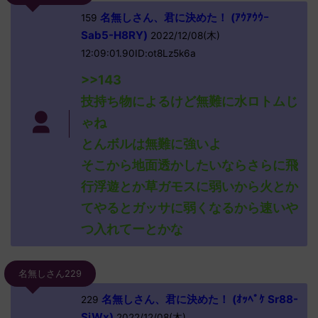
名無しさん、君に決めた！ (ｱｳｱｳｳｰ
159
Sab5-H8RY)
2022/12/08(木)
12:09:01.90ID:ot8Lz5k6a
>>143
技持ち物によるけど無難に水ロトムじ
ゃね
とんボルは無難に強いよ
そこから地面透かしたいならさらに飛
行浮遊とか草ガモスに弱いから火とか
てやるとガッサに弱くなるから速いや
つ入れてーとかな
名無しさん229
名無しさん、君に決めた！ (ｵｯﾍﾟｹ Sr88-
229
SjWx)
2022/12/08(木)