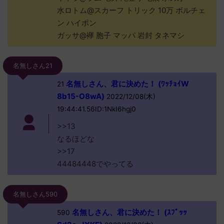
水ロトム@スカーフ トリック 10万 ボルチェ
ン ハイポン
ガッサ@襷 胞子 マッパ 岩封 タネマシ
名無しさん21
名無しさん、君に決めた！ (ﾜｯﾁｮｲW
21
8b15-O8wA)
2022/12/08(木)
19:44:41.56ID:1NkI6hgj0
>>13
なるほどな
>>17
44484448でやってる
名無しさん590
名無しさん、君に決めた！ (ｽﾌﾟｯｯ
590