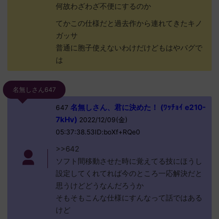
何故わざわざ不便にするのか
てかこの仕様だと過去作から連れてきたキノ
ガッサ
普通に胞子使えないわけだけどもはやバグで
は
名無しさん647
名無しさん、君に決めた！ (ﾜｯﾁｮｲ e210-
647
7kHv)
2022/12/09(金)
05:37:38.53ID:boXf+RQe0
>>642
ソフト間移動させた時に覚えてる技にほうし
設定してくれてれば今のところ一応解決だと
思うけどどうなんだろうか
そもそもこんな仕様にすんなって話ではある
けど