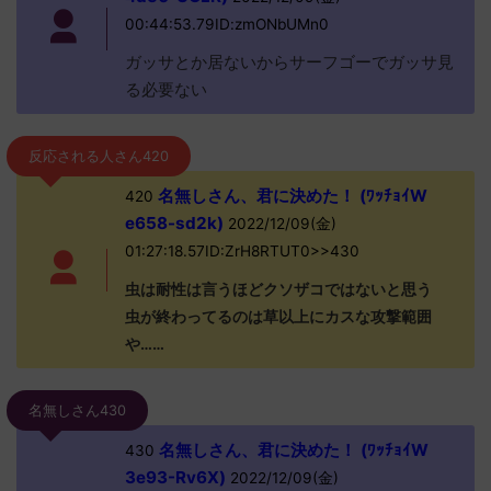
00:44:53.79ID:zmONbUMn0
ガッサとか居ないからサーフゴーでガッサ見
る必要ない
反応される人さん420
名無しさん、君に決めた！ (ﾜｯﾁｮｲW
420
e658-sd2k)
2022/12/09(金)
01:27:18.57ID:ZrH8RTUT0>>430
虫は耐性は言うほどクソザコではないと思う
虫が終わってるのは草以上にカスな攻撃範囲
や……
名無しさん430
名無しさん、君に決めた！ (ﾜｯﾁｮｲW
430
3e93-Rv6X)
2022/12/09(金)