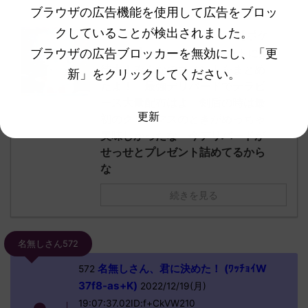
ブラウザの広告機能を使用して広告をブロッ
クしていることが検出されました。
【ポケ
他の人気記事もチェック！
ブラウザの広告ブロッカーを無効にし、「更
モンSV】デリバードイベントに期
待大！みんなのコメントをまとめ
新」をクリックしてください。
たよ！ 最強デリバードでテラピ
ース大量配布はよ 剣盾の時は最
更新
初のクリスマスのときがめっちゃ
美味しかったな 今デリバードが
せっせとプレゼント詰めてるから
な
続きを見る
名無しさん572
名無しさん、君に決めた！ (ﾜｯﾁｮｲW
572
37f8-as+K)
2022/12/19(月)
19:07:37.02ID:f+CkVW210