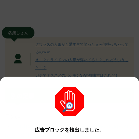
名無しさん
クワッスの人形が可愛すぎて笑ったｗｗ何持っちゃって
るのｗｗ
え！？ミライドンの人形が浮いてる！？これどういうこ
と！？
ガチでオススメのポケモンSVの攻略本はこれだ！
別の記事
元のス
レ：
"https://medaka.5ch.net/test/read.cgi/poke/1
広告ブロックを検出しました。
671430280/"