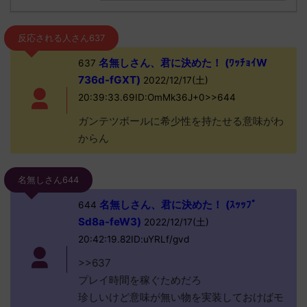
反応される人さん637
名無しさん、君に決めた！ (ﾜｯﾁｮｲW
637
736d-fGXT)
2022/12/17(土)
20:39:33.69ID:OmMk36J+0>>644
ガンテツボールに希少性を持たせる意味がわ
からん
名無しさん644
名無しさん、君に決めた！ (ｽｯｯﾌﾟ
644
Sd8a-feW3)
2022/12/17(土)
20:42:19.82ID:uYRLf/gvd
>>637
プレイ時間を稼ぐためだろ
珍しいけど意味が無い物を実装しておけばモ