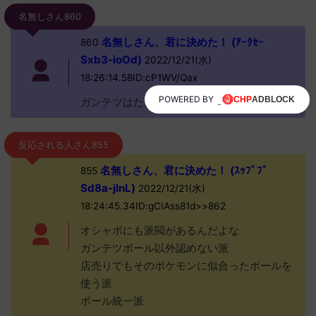
名無しさん860
名無しさん、君に決めた！ (ｱｰｸｾｰ
860
Sxb3-ioOd)
2022/12/21(水)
18:26:14.58ID:cP1WV/Qax
POWERED BY
ガンテツはただで作ってたからな
反応される人さん855
名無しさん、君に決めた！ (ｽｯﾌﾟﾌﾟ
855
Sd8a-jlnL)
2022/12/21(水)
18:24:45.34ID:gCIAss81d>>862
オシャボにも派閥があるんだよな
ガンテツボール以外認めない派
店売りでもそのポケモンに似合ったボールを
使う派
ボール統一派