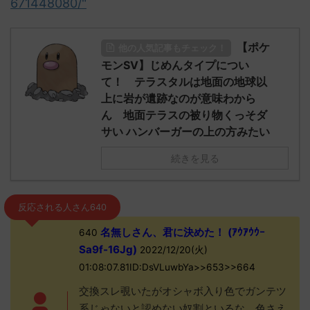
671448080/"
【ポケ
他の人気記事もチェック！
モンSV】じめんタイプについ
て！ テラスタルは地面の地球以
上に岩が遺跡なのが意味わから
ん 地面テラスの被り物くっそダ
サい ハンバーガーの上の方みたい
続きを見る
反応される人さん640
名無しさん、君に決めた！ (ｱｳｱｳｳｰ
640
Sa9f-16Jg)
2022/12/20(火)
01:08:07.81ID:DsVLuwbYa>>653>>664
交換スレ覗いたがオシャボ入り色でガンテツ
系じゃないと認めない奴割といるな、色さえ