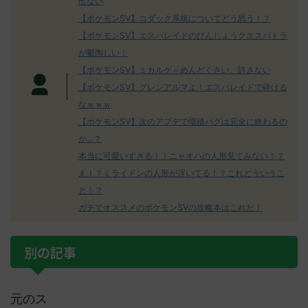
出ない
【ポケモンSV】コダック系統についてどう思う！？
【ポケモンSV】エスバレイドのびんじょうクエスパトラ
が鬱陶しい！
【ポケモンSV】ミカルゲ＝めんどくさい、許さない
【ポケモンSV】グレンアルマよ！エスバレイドで砕ける
なｗｗｗ
【ポケモンSV】次のアプデで増殖バグは完全に終わるの
か…？
本当に可愛いすぎる！！ニャオハの人形見てみない！？
え！？ミライドンの人形が浮いてる！？これどういうこ
と！？
ガチでオススメのポケモンSVの攻略本はこれだ！
別の記事
元のス