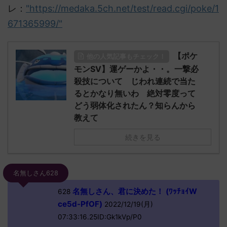
レ：
"https://medaka.5ch.net/test/read.cgi/poke/1
671365999/"
【ポケ
他の人気記事もチェック！
モンSV】運ゲーかよ・・。一撃必
殺技について じわれ連続で当た
るとかなり無いわ 絶対零度って
どう弱体化されたん？知らんから
教えて
続きを見る
名無しさん628
名無しさん、君に決めた！ (ﾜｯﾁｮｲW
628
ce5d-PfOF)
2022/12/19(月)
07:33:16.25ID:Gk1kVp/P0