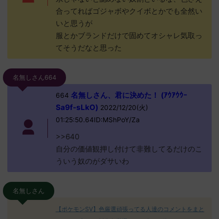
合ってればゴジャボやクイボとかでも全然い
いと思うが
服とかブランドだけで固めてオシャレ気取っ
てそうだなと思った
名無しさん664
名無しさん、君に決めた！ (ｱｳｱｳｳｰ
664
Sa9f-sLkO)
2022/12/20(火)
01:25:50.64ID:MShPoY/Za
>>640
自分の価値観押し付けて非難してるだけのこ
ういう奴のがダサいわ
名無しさん
【ポケモンSV】色厳選頑張ってる人達のコメントをまと