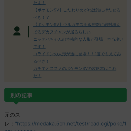
たよ！
【ポケモンSV】こだわりめがねは誰に持たせる
べき！？
【ポケモンSV】ウルガモスを仮想敵に岩封積ん
でるデカヌチャンが居るらしい
ニャオハちゃんの本格的な人形が登場！本当凄い
です！
コライドンの人形が遂に登場！！1度でも見てみ
るべき！
ガチでオススメのポケモンSVの攻略本はこれ
だ！
別の記事
元のス
レ：
"https://medaka.5ch.net/test/read.cgi/poke/1