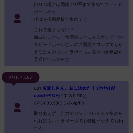
自分の場合は図鑑240匹まで集めてスピード
ボールゲット
後は交換掲示板で集めてく
これで集まらない？
面白いことに一番簡単に手に入るガンテツの
スピードボールないのに図鑑全コンプでもら
えるはずのウルトラボールあるやつが何故か
普通にいるからな
名無しさん631
名無しさん、君に決めた！ (ﾜｯﾁｮｲW
631
ce5d-PfOF)
2022/12/19(月)
07:34:33.53ID:Gk1kVp/P0
取りあえず、自力でガンテツいくらか集めら
れればウルトラボールでも特性パッチでも釣
れる