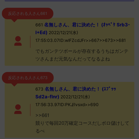
反応される人さん661
名無しさん、君に決めた！ (ｵｯﾍﾟｹ Srb3-
661
I+Ed)
2022/12/21(水)
17:55:03.07ID:wlFZcdJFr>>667>>673>>681
でもガンテツボールが存在するうちはガンテ
ツさんまだ元気なんだってなるよね
反応される人さん673
名無しさん、君に決めた！ (ｽﾌﾟｯｯ
673
Sd2a-flnr)
2022/12/21(水)
17:56:33.97ID:PKJ/Ivsxd>>690
>>661
競りで毎回20万確定コースだしボロ儲けして
るべ