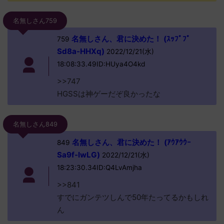
名無しさん759
名無しさん、君に決めた！ (ｽｯﾌﾟﾌﾟ
759
Sd8a-HHXq)
2022/12/21(水)
18:08:33.49ID:HUya4O4kd
>>747
HGSSは神ゲーだぞ良かったな
名無しさん849
名無しさん、君に決めた！ (ｱｳｱｳｳｰ
849
Sa9f-lwLG)
2022/12/21(水)
18:23:30.34ID:Q4LvAmjha
>>841
すでにガンテツしんで50年たってるかもしれ
ん