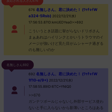
反応される人さん676
名無しさん、君に決めた！ (ﾜｯﾁｮｲW
676
a324-5Rsb)
2022/12/21(水)
17:56:53.87ID:kmUEDYea0>>692
こういうとき話題に挙がらないドリボさん
まぁあれはハイリンクとかいうトラウマのイ
メージが強いけど見た目がムシャーナ過ぎる
のも難しいのか
名無しさん692
名無しさん、君に決めた！ (ﾜｯﾁｮｲW
692
1f10-e/9+)
2022/12/21(水)
17:58:55.89ID:6TC+YNIQ0
>>676
ガンテツボールじゃないし外部サービス使わ
ないと手に入らないから影薄いところはある