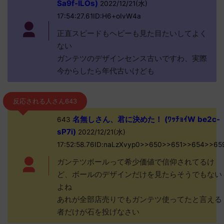
Sa9f-ILOs)
2022/12/21(水)
17:54:27.61ID:H6+oIvW4a
正直スピードもヘビーも見た目たいしてよく
ない
ガンテツのデザインセンス古いですわ、実際
今からしたら年代古いけども
反応される人さん643
名無しさん、君に決めた！ (ﾜｯﾁｮｲW be2c-
643
sP7i)
2022/12/21(水)
17:52:58.76ID:naLzXvyp0>>650>>651>>654>>65
ガンテツボールって希少価値で信仰されてるけ
ど、ボールのデザインだけを見たらそうでもない
よね
あれが全部店売りでもガンテツ使ってたと言える
者だけが石を投げなさい