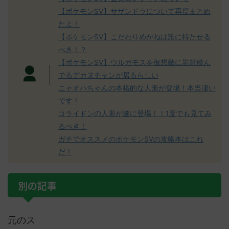
【ポケモンSV】サザンドラについて再度まとめ
たよ！
【ポケモンSV】こだわりめがねは誰に持たせる
べき！？
【ポケモンSV】ウルガモスを仮想敵に岩封積ん
でるデカヌチャンが居るらしい
ニャオハちゃんの本格的な人形が登場！本当凄い
です！
コライドンの人形が遂に登場！！1度でも見てみ
るべき！
ガチでオススメのポケモンSVの攻略本はこれ
だ！
別の記事
元のス