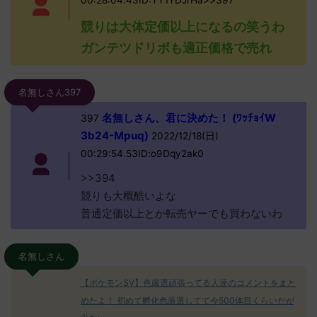
00:28:04.43ID:YY1YDJrHa>>397
競りは大体定価以上になるの笑うわ
ガンテツドリボも適正価格で売れ
名無しさん397
名無しさん、君に決めた！ (ﾜｯﾁｮｲW
397
3b24-Mpuq)
2022/12/18(日)
00:29:54.53ID:o9Dqy2ak0
>>394
競りも大概酷いよな
普通定価以上とか転売ヤーでも買わないわ
名無しさん
【ポケモンSV】色厳選頑張ってる人達のコメントをまと
めたよ！ 初めて孵化色厳選してて今500体目くらいだが