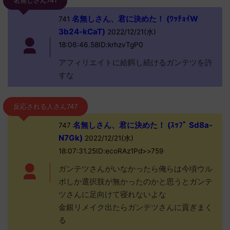
名無しさん741
名無しさん、君に決めた！ (ﾜｯﾁｮｲW
741
3b24-kCaT)
2022/12/21(水)
18:06:46.58ID:krhzvTgP0
アフィリエイトに給餌し続けるガンテツを許
すな
反応される人さん747
名無しさん、君に決めた！ (ｽｯﾌﾟ Sd8a-
747
N7Gk)
2022/12/21(水)
18:07:31.25ID:ecoRAz1Pd>>759
ガンテツさんがいなかったら俺らは今頃ウル
ボしか選択肢が無かったのかと思うとガンテ
ツさんに足向けて寝れないよな
金銀リメイク出たらガンテツさんに貢ぎまく
る