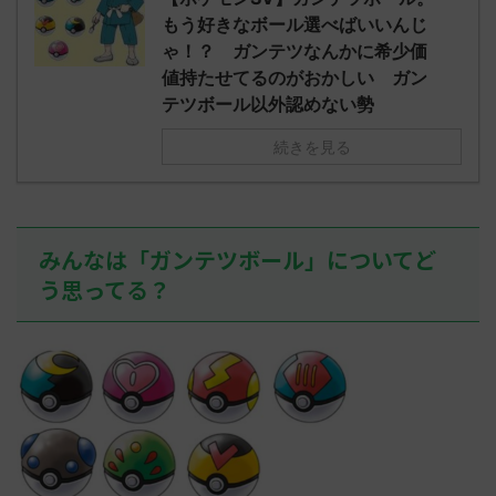
されたウミト
ッグヘルムかっこいいから助かる 名
08:19:23.
もう好きなボール選べばいいんじ
ん0702
無しさん0971 0971 名無しさん、君に
え忘れたガ
ゃ！？ ガンテツなんかに希少価
めた！ (ﾜｯﾁ
決めた！ (ﾜｯﾁｮｲW b524-NwUu)
たラウドボーン
値持たせてるのがおかしい ガン
2023/06/28(水 ...
しさん0624
テツボール以外認めない勢
決めた！ (ﾜｯﾁｮ
続きを見る
みんなは「ガンテツボール」についてど
う思ってる？