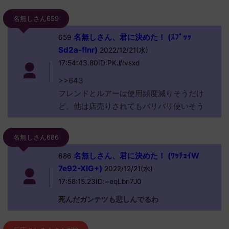
名無しさん659
名無しさん、君に決めた！ (ｽﾌﾟｯｯ
659
Sd2a-flnr)
2022/12/21(水)
17:54:43.80ID:PKJ/Ivsxd
>>643
フレンドとルアーは使用頻度減りそうだけ
ど、他は店売りされてもバリバリ使いそう
名無しさん686
名無しさん、君に決めた！ (ﾜｯﾁｮｲW
686
7e92-XlG+)
2022/12/21(水)
17:58:15.23ID:+eqLbn7J0
死んだガンテツも悲しんでるわ