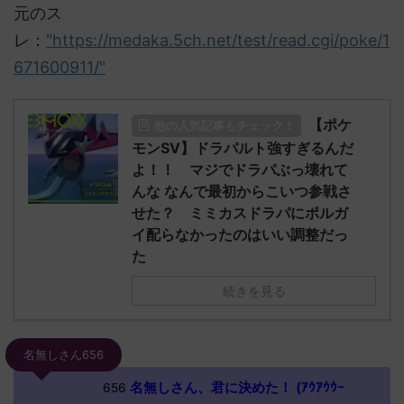
元のス
レ：
"https://medaka.5ch.net/test/read.cgi/poke/1
671600911/"
【ポケ
他の人気記事もチェック！
モンSV】ドラパルト強すぎるんだ
よ！！ マジでドラパぶっ壊れて
んな なんで最初からこいつ参戦さ
せた？ ミミカスドラパにポルガ
イ配らなかったのはいい調整だっ
た
続きを見る
名無しさん656
名無しさん、君に決めた！ (ｱｳｱｳｳｰ
656