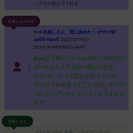
ノズきが遊んでくれる
名無しさん648
名無しさん、君に決めた！ (ﾜｯﾁｮｲW
648
ca05-Hasf)
2022/12/17(土)
20:44:31.44ID:Mx3+aAot0
bsw三十回くらいしかやれてやいけど
ボールもらえたのは一回だけだな
1パーセントってほんとひっくいわ
ゲーフリお年玉ってことでガンテツ三
つくらいプレゼントしてくれてええん
やで
名無しさん
【ポケモンSV】金策ニンフィアについて