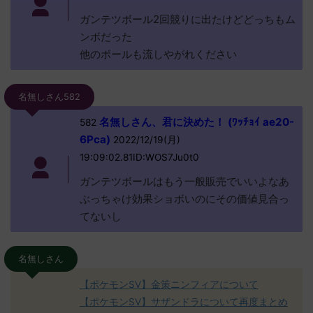
ガンテツボール2回競りに出たけどどっちもム
ンボだった
他のボールも流しやがれください
名無しさん582
名無しさん、君に決めた！ (ﾜｯﾁｮｲ ae20-
582
6Pca)
2022/12/19(月)
19:09:02.81ID:WOS7Ju0t0
ガンテツボールはもう一般販売でいいよなあ
ぶっちゃけ効果ショボいのにその価値見合っ
てないし
名無しさん
【ポケモンSV】金策ニンフィアについて
【ポケモンSV】サザンドラについて再度まとめ