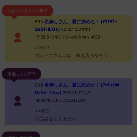
反応される人さん690
名無しさん、君に決めた！ (ｱｳｱｳｳｰ
690
Sa9f-ILOs)
2022/12/21(水)
17:58:51.04ID:H6+oIvW4a>>699
>>673
ガンテツさんには一銭も入らなそう
名無しさん699
名無しさん、君に決めた！ (ﾜｯﾁｮｲW
699
6a2c-Teca)
2022/12/21(水)
18:00:10.16ID:ctOoGvLU0
>>690
出品者なら入るだろ