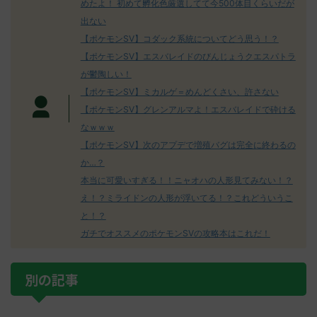
めたよ！ 初めて孵化色厳選してて今500体目くらいだが
出ない
【ポケモンSV】コダック系統についてどう思う！？
【ポケモンSV】エスバレイドのびんじょうクエスパトラ
が鬱陶しい！
【ポケモンSV】ミカルゲ＝めんどくさい、許さない
【ポケモンSV】グレンアルマよ！エスバレイドで砕ける
なｗｗｗ
【ポケモンSV】次のアプデで増殖バグは完全に終わるの
か…？
本当に可愛いすぎる！！ニャオハの人形見てみない！？
え！？ミライドンの人形が浮いてる！？これどういうこ
と！？
ガチでオススメのポケモンSVの攻略本はこれだ！
別の記事