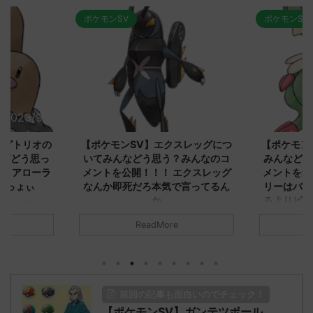
ポケモンSV
ポケモンSV
2023/9/8
2023/9/8
ダグトリオの
【ポケモンSV】エクスレッグにつ
【ポケモン
ながどう思っ
いてみんなどう思う？みんなのコ
みんなどう
！ アローラ
メントを公開！！！ エクスレッグ
メントを集
がっょぃ
なんか即死だろ本気で言ってるん
リーはバタ
か
るよりビビ
についてどう
トラさ
元のス
みんなは「エクスレッグ」についてど
ReadMore
.net/test/re
う思ってる？ 初めの記事 元のス
みんなは「
930/" 名無しさ
レ："https://medaka.5ch.net/test/re
思ってる？ 
さん、君に決め
ad.cgi/poke/1687575951/" 名無しさ
レ："https://
z)
ん0890 0890 名無しさん、君に決め
ad.cgi/pok
た！ (ﾜｯﾁｮｲW d56d-NwUu)
る人さん062
前回の記事も面白いのでチェック！
O9iU0 リージョ
2023/06/28(水)
に決めた！ (ｱｳ
だただダグト
【ポケモンSV】ガンテツボール。
01:07:00.69ID:oUI00NrJ0 エクスレ
2023/06/27