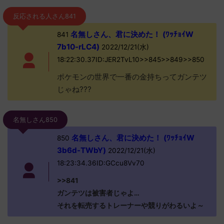
反応される人さん841
名無しさん、君に決めた！ (ﾜｯﾁｮｲW
841
7b10-rLC4)
2022/12/21(水)
18:22:30.37ID:JER2TvL10>>845>>849>>850
ポケモンの世界で一番の金持ちってガンテツ
じゃね???
名無しさん850
名無しさん、君に決めた！ (ﾜｯﾁｮｲW
850
3b6d-TWbY)
2022/12/21(水)
18:23:34.36ID:GCcu8Vv70
>>841
ガンテツは被害者じゃよ…
それを転売するトレーナーや競りがわるいよ～